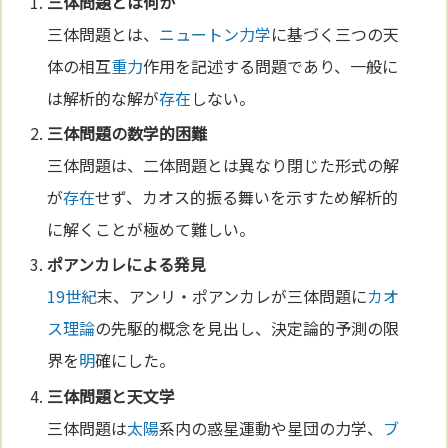
三体問題とは何か
三体問題とは、
ニュートン力学
に基づく三つの天
体の相互
重力
作用を記述する問題であり、一般に
は解析的な解が
存在
しない。
三体問題の
数学
的困難
三体問題は、二体問題とは異なり閉じた形式の解
が
存在
せず、カオス的振る舞いを示すため解析的
に解くことが極めて難しい。
ポアンカレによる発見
19世紀
末、アンリ・ポアンカレが三体問題に
カオ
ス理論
の先駆的概念を見出し、決定論的予測の限
界を
明
確にした。
三体問題と
天文学
三体問題は
太陽
系内の惑星運動や星団の力学、
ブ