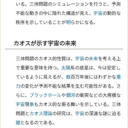
いる。三体問題のシミュレーションを行うと、予測
不能な動きの中に隠れた構造が見え、
宇宙
の動的な
秩序を示していることが
明
らかになる。
カオスが示す宇宙の未来
三体問題のカオス的性質は、
宇宙
の
未来
を考える上
で重要な意味を持つ。
太陽
系の惑星は、今は安定し
ているように見えるが、
数
百万年後にはわずかな
重
力
の変化が予測不能な結果を生む可能性がある。さ
らに、
ブラックホール
や
銀河
の衝突などの大規模な
宇宙
現
象
もカオス的な振る舞いを示している。三体
問題と
カオス理論
の研究は、
宇宙
の深遠な謎に迫る
鍵
となるのである。