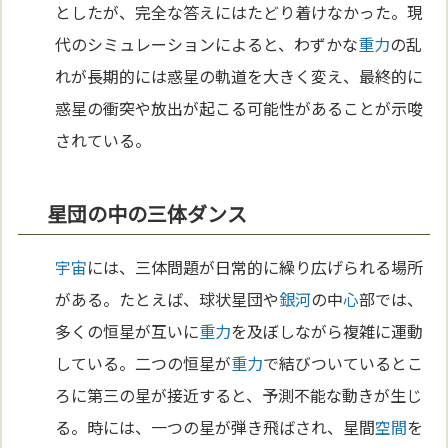
としたが、完全な答えにはたどり着けなかった。現
代のシミュレーションによると、わずかな
重力
の乱
れが長期的には惑星の軌道を大きく変え、最終的に
惑星の衝突や放出が起こる可能性があることが示唆
されている。
星団の中の三体ダンス
宇宙
には、三体問題が日常的に繰り広げられる場所
がある。たとえば、球状星団や
銀河
の中
心
部では、
多くの恒星が互いに
重力
を及ぼしながら複雑に運動
している。二つの恒星が
重力
で結びついているとこ
ろに第三の星が接近すると、予測不能な動きが生じ
る。時には、一つの星が弾き飛ばされ、星間
空間
を