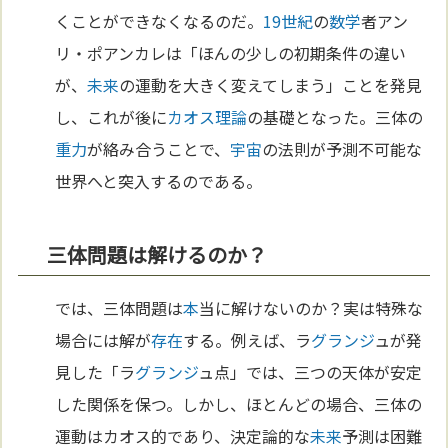
くことができなくなるのだ。
19世紀
の
数学
者アン
リ・ポアンカレは「ほんの少しの初期条件の違い
が、
未来
の運動を大きく変えてしまう」ことを発見
し、これが後に
カオス理論
の基礎となった。三体の
重力
が絡み合うことで、
宇宙
の法則が予測不可能な
世界へと突入するのである。
三体問題は解けるのか？
では、三体問題は
本
当に解けないのか？実は特殊な
場合には解が
存在
する。例えば、ラ
グランジ
ュが発
見した「ラ
グランジ
ュ点」では、三つの天体が安定
した関係を保つ。しかし、ほとんどの場合、三体の
運動はカオス的であり、決定論的な
未来
予測は困難