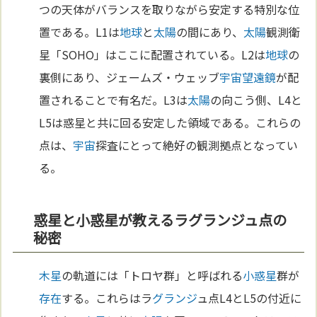
つの天体がバランスを取りながら安定する特別な位
置である。L1は
地球
と
太陽
の間にあり、
太陽
観測衛
星「SOHO」はここに配置されている。L2は
地球
の
裏側にあり、ジェームズ・ウェッブ
宇宙
望遠鏡
が配
置されることで有名だ。L3は
太陽
の向こう側、L4と
L5は惑星と共に回る安定した領域である。これらの
点は、
宇宙
探査にとって絶好の観測拠点となってい
る。
惑星と小惑星が教えるラグランジュ点の
秘密
木星
の軌道には「トロヤ群」と呼ばれる
小惑星
群が
存在
する。これらはラ
グランジ
ュ点L4とL5の付近に