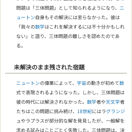
問題は「三体問題」として知られるようになり、
ニ
ュートン
自身もその解決には至らなかった。彼は
「我々の
数学
はこれを解決するには不十分かもしれ
ない」と語り、三体問題の難しさを認めたのであ
る。
未解決のまま残された宿題
ニュートン
の偉業によって、
宇宙
の動きが初めて
数
式で表現されるようになった。しかし、三体問題は
彼の時代には解決されなかった。
数学
者や
天文学
者
たちはこの問題に挑み続け、
18世紀
にはラ
グランジ
ュやラプラスが部分的な解を発見したが、一般解を
求める試みはことごとく失敗した。三体問題は、決