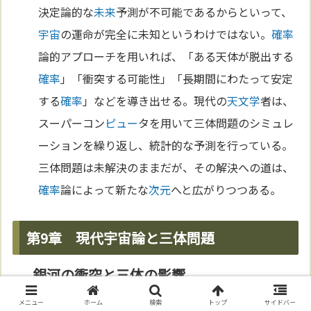
決定論的な
未来
予測が不可能であるからといって、
宇宙
の運命が完全に未知というわけではない。
確率
論的アプローチを用いれば、「ある天体が脱出する
確率
」「衝突する可能性」「長期間にわたって安定
する
確率
」などを導き出せる。現代の
天文学
者は、
スーパーコン
ピュー
タを用いて三体問題のシミュレ
ーションを繰り返し、統計的な予測を行っている。
三体問題は未解決のままだが、その解決への道は、
確率
論によって新たな
次元
へと広がりつつある。
第9章 現代宇宙論と三体問題
銀河の衝突と三体の影響
メニュー
ホーム
検索
トップ
サイドバー