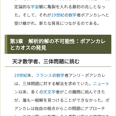
定論的な
宇宙
観に亀裂を入れる最初の兆しとなっ
た。そして、それが
19世紀
の
数学
者ポアンカレへと
受け継がれ、新たな発見につながるのである。
第3章 解析的解の不可能性：ポアンカレ
とカオスの発見
天才数学者、三体問題に挑む
19世紀
末、
フランス
の
数学
者アンリ・ポアンカレ
は、三体問題に対する解法を求めていた。
ニュート
ン
以来、多くの
天文学
者がこの難問に挑んできた
が、誰も一般解を見つけることができなかった。ポ
アンカレは独自の視点からこの問題にアプローチ