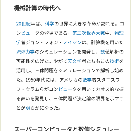
機械計算の時代へ
20世紀
半ば、
科学
の世界に大きな革命が訪れる。コ
ン
ピュー
タの登場である。
第二次世界大戦
中、
物理
学
者ジョン・フォン・
ノイマン
は、計算機を用いた
流体力学
のシミュレーションを開発し、
数
値解析の
可能性を広げた。やがて
天文学
者たちもこの
技術
を
活用し、三体問題をシミュレーションで解析し始め
た。1950年代には、アメリカの
数学
者スタニスワ
フ・ウラムらがコン
ピュー
タを用いてカオス的な振
る舞いを発見し、三体問題が決定論の限界を示すこ
とが
明
らかになった。
スーパーコンピュータと数値シミュレー