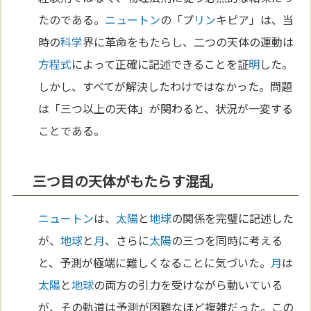
たのである。
ニュートン
の「プ
リン
キピア」は、当
時の
科学
界に革命をもたらし、二つの天体の運動は
方程式
によって正確に記述できることを証
明
した。
しかし、すべてが解決したわけではなかった。問題
は「三つ以上の天体」が関わると、状況が一変する
ことである。
三つ目の天体がもたらす混乱
ニュートン
は、
太陽
と
地球
の関係を完璧に記述した
が、
地球
と
月
、さらに
太陽
の三つを同時に考える
と、予測が極端に難しくなることに気づいた。
月
は
太陽
と
地球
の両方の引力を受けながら動いている
が、その軌道は予測が困難なほど複雑だった。この