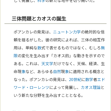
して発展し、
科学
の新たな地平を切り開いた。
三体問題とカオスの誕生
ポアンカレの発見は、
ニュートン力学
の絶対的な信
頼を揺るがした。彼の研究によれば、三体の相互作
用は、単純な
数
式で表せるものではなく、むしろ
無
限
の変化を生み出す「カオス的」な動きを示すので
ある。これは、
天文学
だけでなく、天候、経済、生
命現
象
など、あらゆる
自然
現
象
に適用される概念と
なった。ポアンカレの発見は、
20世紀
に
数学
者
エド
ワード・ローレンツ
によって発展し、
カオス理論
と
いう新たな分野を生み出すこととなる。