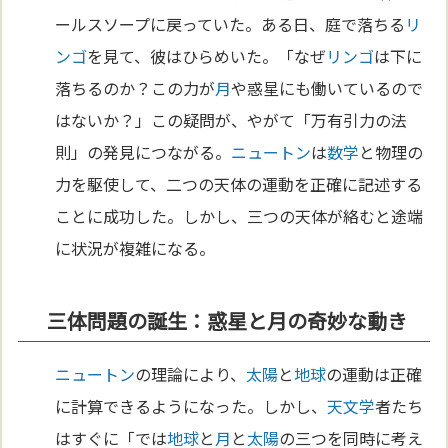
ールスソープに戻っていた。ある日、庭で落ちる
リ
ンゴ
を見て、彼はひらめいた。「なぜ
リンゴ
は下に
落ちるのか？この力が
月
や惑星にも働いているので
はないか？」この疑問が、やがて「万有引力の法
則」の発見につながる。
ニュートン
は
数学
と物理の
力を駆使して、二つの天体の運動を正確に記述する
ことに成功した。しかし、三つの天体が絡むと途端
に状況が複雑になる。
三体問題の誕生：惑星と月の奇妙な動き
ニュートン
の理論により、
太陽
と
地球
の運動は正確
に計算できるようになった。しかし、
天文学
者たち
はすぐに「では
地球
と
月
と
太陽
の三つを同時に考え