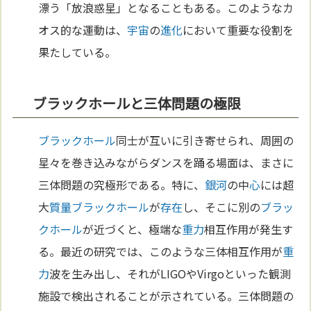
漂う「放浪惑星」となることもある。このようなカ
オス的な運動は、
宇宙
の
進化
において重要な役割を
果たしている。
ブラックホールと三体問題の極限
ブラックホール
同士が互いに引き寄せられ、周囲の
星々を巻き込みながらダンスを踊る場面は、まさに
三体問題の究極形である。特に、
銀河
の中
心
には超
大
質量
ブラックホール
が
存在
し、そこに別の
ブラッ
クホール
が近づくと、極端な
重力
相互作用が発生す
る。最近の研究では、このような三体相互作用が
重
力
波を生み出し、それがLIGOやVirgoといった観測
施設で検出されることが示されている。三体問題の