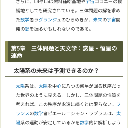
さらに、L4やL5は燃料補給基地や
宇宙
コロニーの候
補地としても研究されている。三体問題の解を求め
た
数学
者ラ
グランジ
ュのひらめきが、
未来
の
宇宙
開
発の
鍵
を握るかもしれないのである。
第5章 三体問題と天文学：惑星・恒星の
運命
太陽系の未来は予測できるのか？
太陽
系は、
太陽
を中
心
に八つの惑星が回る秩序だっ
た世界のように見える。しかし、三体問題の性質を
考えれば、この秩序が永遠に続くとは限らない。
フ
ランス
の
数学
者ピエール＝シモン・ラプラスは、
太
陽
系の運動が安定しているかを
数学
的に解析しよう