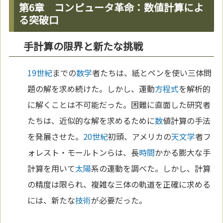
第6章 コンピュータ革命：数値計算によ
る突破口
手計算の限界と新たな挑戦
19世紀
までの
数学
者たちは、紙とペンを使い三体問
題の解を求め続けた。しかし、運動
方程式
を解析的
に解くことは不可能だった。困難に直面した研究者
たちは、近似的な解を求めるために
数
値計算の手法
を発展させた。
20世紀
初頭、アメリカの
天文学
者フ
ォレスト・モールトンらは、長
時間
かかる膨大な手
計算を用いて
太陽
系の運動を調べた。しかし、計算
の精度は限られ、複雑な三体の軌道を正確に求める
には、新たな
技術
が必要だった。