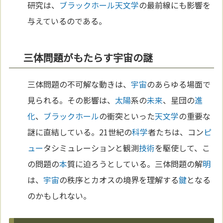
研究は、
ブラックホール
天文学
の最前線にも影響を
与えているのである。
三体問題がもたらす宇宙の謎
三体問題の不可解な動きは、
宇宙
のあらゆる場面で
見られる。その影響は、
太陽
系の
未来
、星団の
進
化
、
ブラックホール
の衝突といった
天文学
の重要な
謎に直結している。21世紀の
科学
者たちは、コン
ピ
ュー
タシミュレーションと観測
技術
を駆使して、こ
の問題の
本
質に迫ろうとしている。三体問題の解
明
は、
宇宙
の秩序とカオスの境界を理解する
鍵
となる
のかもしれない。