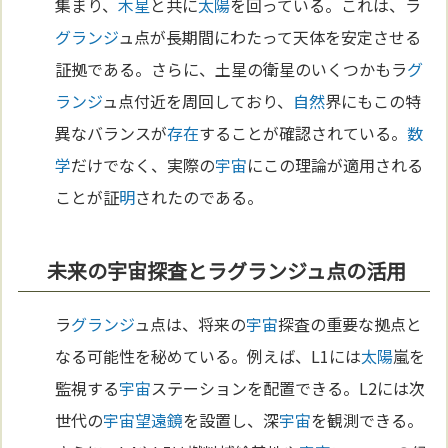
集まり、
木星
と共に
太陽
を回っている。これは、ラ
グランジ
ュ点が長期間にわたって天体を安定させる
証拠である。さらに、土星の衛星のいくつかもラ
グ
ランジ
ュ点付近を周回しており、
自然
界にもこの特
異なバランスが
存在
することが確認されている。
数
学
だけでなく、実際の
宇宙
にこの理論が適用される
ことが証
明
されたのである。
未来の宇宙探査とラグランジュ点の活用
ラ
グランジ
ュ点は、将来の
宇宙
探査の重要な拠点と
なる可能性を秘めている。例えば、L1には
太陽
嵐を
監視する
宇宙
ステーションを配置できる。L2には次
世代の
宇宙
望遠鏡
を設置し、深
宇宙
を観測できる。