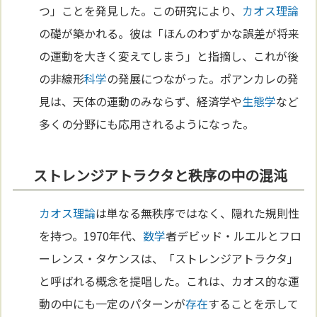
つ」ことを発見した。この研究により、
カオス理論
の礎が築かれる。彼は「ほんのわずかな誤差が将来
の運動を大きく変えてしまう」と指摘し、これが後
の非線形
科学
の発展につながった。ポアンカレの発
見は、天体の運動のみならず、経済学や
生態学
など
多くの分野にも応用されるようになった。
ストレンジアトラクタと秩序の中の混沌
カオス理論
は単なる無秩序ではなく、隠れた規則性
を持つ。1970年代、
数学
者デビッド・ルエルとフロ
ーレンス・タケンスは、「ストレンジアトラクタ」
と呼ばれる概念を提唱した。これは、カオス的な運
動の中にも一定のパターンが
存在
することを示して