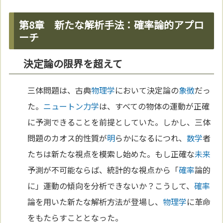
第8章 新たな解析手法：確率論的アプロ
ーチ
決定論の限界を超えて
三体問題は、古典
物理学
において決定論の
象徴
だっ
た。
ニュートン力学
は、すべての物体の運動が正確
に予測できることを前提としていた。しかし、三体
問題のカオス的性質が
明
らかになるにつれ、
数学
者
たちは新たな視点を模索し始めた。もし正確な
未来
予測が不可能ならば、統計的な視点から「
確率
論的
に」運動の傾向を分析できないか？こうして、
確率
論を用いた新たな解析方法が登場し、
物理学
に革命
をもたらすこととなった。