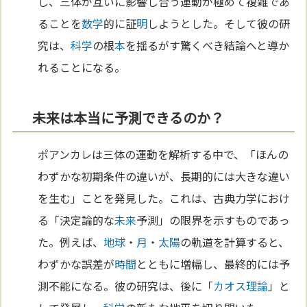
し、三体が互いに影響し合う運動が極めて複雑であ
ることを
数学
的に証
明
しようとした。そして彼の研
究は、
科学
の根
本
を揺るがす驚くべき結論へと導か
れることになる。
未来は本当に予測できるのか？
ポアンカレは三体の運動を解析する中で、「ほんの
わずかな初期条件の違いが、長期的には大きな違い
を生む」ことを発見した。これは、古典力学におけ
る「決定論的な
未来
予測」の限界を示すものであっ
た。例えば、
地球
・
月
・
太陽
の軌道を計算すると、
わずかな誤差が
時間
とともに増幅し、最終的には予
測不能になる。彼の研究は、後に「
カオス理論
」と