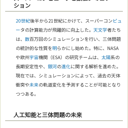
ション
20世紀
後半から21世紀にかけて、スーパーコン
ピュ
ー
タの計算能力が飛躍的に向上した。
天文学
者たち
は、
数
百万回のシミュレーションを行い、三体問題
の統計的な性質を
明
らかにし始めた。特に、NASA
や欧州
宇宙
機関（ESA）の研究チームは、
太陽
系の
長期安定性や、
銀河
の
進化
に関する解析を進めた。
現在では、シミュレーションによって、過去の天体
衝突や
未来
の軌道変化を予測することが可能となり
つつある。
人工知能と三体問題の未来