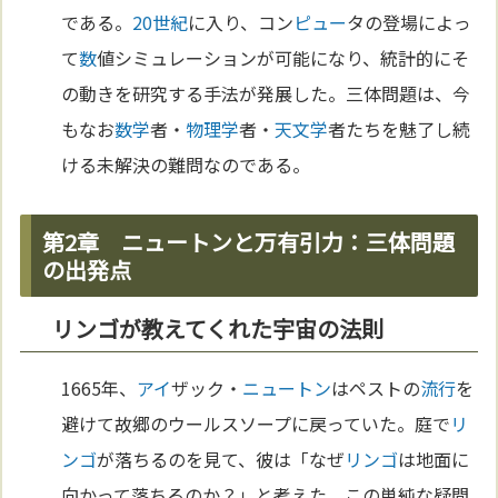
である。
20世紀
に入り、コン
ピュー
タの登場によっ
て
数
値シミュレーションが可能になり、統計的にそ
の動きを研究する手法が発展した。三体問題は、今
もなお
数学
者・
物理学
者・
天文学
者たちを魅了し続
ける未解決の難問なのである。
第2章 ニュートンと万有引力：三体問題
の出発点
リンゴが教えてくれた宇宙の法則
1665年、
アイ
ザック・
ニュートン
はペストの
流行
を
避けて故郷のウールスソープに戻っていた。庭で
リ
ンゴ
が落ちるのを見て、彼は「なぜ
リンゴ
は地面に
向かって落ちるのか？」と考えた。この単純な疑問