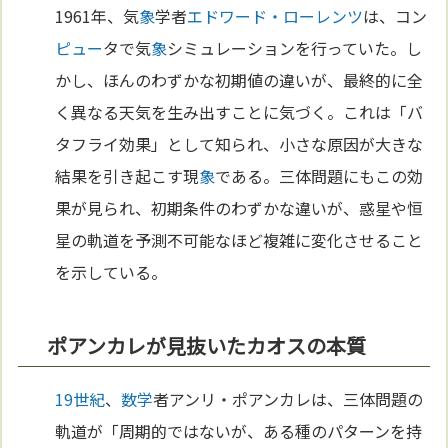
1961年、気
象
学者
エドワード・ローレンツ
は、コン
ピュー
タで気
象
シミュレーションを行っていた。し
かし、ほんのわずかな初期値の違いが、最終的に全
く異なる天気を生み出すことに気づく。これは「バ
タフライ効果」として知られ、小さな原因が大きな
結果を引き起こす現
象
である。三体問題にもこの効
果が見られ、初期条件のわずかな違いが、惑星や恒
星の軌道を予測不可能なほど複雑に変化させること
を示している。
ポアンカレが見抜いたカオスの本質
19世紀
、
数学
者アンリ・ポアンカレは、三体問題の
軌道が「周期的ではないが、ある種のパターンを持