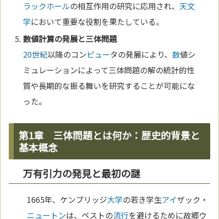
ラックホール
の相互作用の研究に応用され、
天文
学
において重要な役割を果たしている。
数
値計算の発展と三体問題
20世紀
以降のコン
ピュー
タの発展により、
数
値シ
ミュレーションによって三体問題の解の統計的性
質や長期的な振る舞いを研究することが可能にな
った。
第1章 三体問題とは何か：歴史的背景と
基本概念
万有引力の発見と最初の謎
1665年、ケンブリッジ
大学
の若き学生
アイ
ザック・
ニュートン
は、ペストの
流行
を避けるために故郷ウ