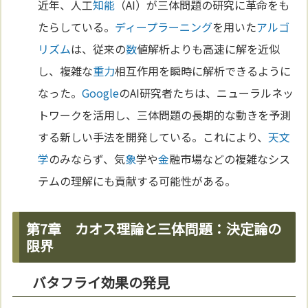
近年、人工
知能
（AI）が三体問題の研究に革命をも
たらしている。
ディープラーニング
を用いた
アルゴ
リズム
は、従来の
数
値解析よりも高速に解を近似
し、複雑な
重力
相互作用を瞬時に解析できるように
なった。
Google
のAI研究者たちは、ニューラルネッ
トワークを活用し、三体問題の長期的な動きを予測
する新しい手法を開発している。これにより、
天文
学
のみならず、気
象
学や
金
融市場などの複雑なシス
テムの理解にも貢献する可能性がある。
第7章 カオス理論と三体問題：決定論の
限界
バタフライ効果の発見