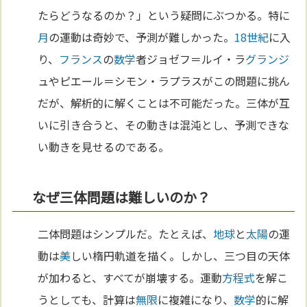
たらどうなるのか？」という疑問にぶつかる。特に
月
の運動は奇妙で、予測が難しかった。
18世紀
に入
り、
フランス
の
数学
者ジョゼフ＝ルイ・ラ
グランジ
ュやピエール＝シモン・ラプラスがこの問題に挑ん
だが、解析的に解くことは不可能だった。三体が互
いに引き合うと、その動きは混沌とし、予測できな
い動きを見せるのである。
なぜ三体問題は難しいのか？
二体問題はシンプルだ。たとえば、
地球
と
太陽
の運
動は
美
しい楕円軌道を描く。しかし、三つ目の天体
が加わると、すべてが崩壊する。運動
方程式
を解こ
うとしても、計算は
無限
に複雑になり、
数学
的に解