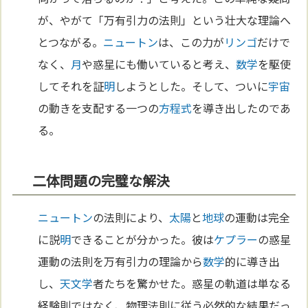
が、やがて「万有引力の法則」という壮大な理論へ
とつながる。
ニュートン
は、この力が
リンゴ
だけで
なく、
月
や惑星にも働いていると考え、
数学
を駆使
してそれを証
明
しようとした。そして、ついに
宇宙
の動きを支配する一つの
方程式
を導き出したのであ
る。
二体問題の完璧な解決
ニュートン
の法則により、
太陽
と
地球
の運動は完全
に説
明
できることが分かった。彼は
ケプラー
の惑星
運動の法則を万有引力の理論から
数学
的に導き出
し、
天文学
者たちを驚かせた。惑星の軌道は単なる
経験則ではなく、物理法則に従う必然的な結果だっ