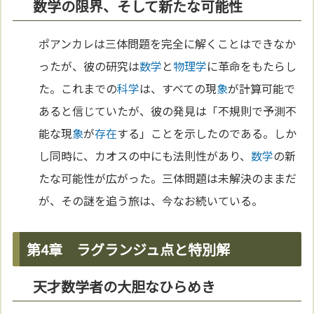
数学の限界、そして新たな可能性
ポアンカレは三体問題を完全に解くことはできなか
ったが、彼の研究は
数学
と
物理学
に革命をもたらし
た。これまでの
科学
は、すべての現
象
が計算可能で
あると信じていたが、彼の発見は「不規則で予測不
能な現
象
が
存在
する」ことを示したのである。しか
し同時に、カオスの中にも法則性があり、
数学
の新
たな可能性が広がった。三体問題は未解決のままだ
が、その謎を追う旅は、今なお続いている。
第4章 ラグランジュ点と特別解
天才数学者の大胆なひらめき