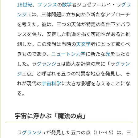
18世紀
、
フランス
の
数学
者ジョゼフ＝ルイ・ラ
グラ
ンジ
ュは、三体問題に立ち向かう新たなアプローチ
を考えた。彼は、三つの天体が特定の条件下でバラ
ンスを保ち、安定した軌道を描く可能性があると推
測した。この発想は当時の
天文学
者にとって驚くべ
きものであり、
ニュートン力学
に新たな
光
をもたら
した。ラ
グランジ
ュは膨大な計算の末に「ラ
グラン
ジ
ュ点」と呼ばれる五つの特異な地点を発見し、そ
れが現代の
宇宙
科学
に大きな影響を与えることにな
る。
宇宙に浮かぶ「魔法の点」
ラ
グランジ
ュが発見した五つの点（L1～L5）は、三