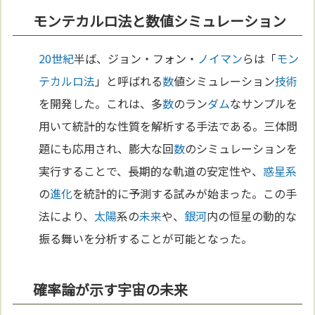
モンテカルロ法と数値シミュレーション
20世紀
半ば、ジョン・フォン・
ノイマン
らは「
モン
テカルロ法
」と呼ばれる
数
値シミュレーション
技術
を開発した。これは、多
数
のラン
ダム
なサンプルを
用いて統計的な性質を解析する手法である。三体問
題にも応用され、膨大な回
数
のシミュレーションを
実行することで、長期的な軌道の安定性や、
惑星系
の
進化
を統計的に予測する試みが始まった。この手
法により、
太陽
系の
未来
や、
銀河
内の恒星の動的な
振る舞いを分析することが可能となった。
確率論が示す宇宙の未来