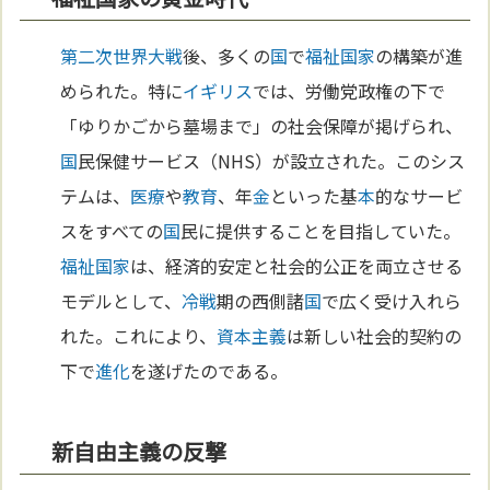
第二次世界大戦
後、多くの
国
で
福祉国家
の構築が進
められた。特に
イギリス
では、労働党政権の下で
「ゆりかごから墓場まで」の社会保障が掲げられ、
国
民保健サービス（NHS）が設立された。このシス
テムは、
医療
や
教育
、年
金
といった基
本
的なサービ
スをすべての
国
民に提供することを目指していた。
福祉国家
は、経済的安定と社会的公正を両立させる
モデルとして、
冷戦
期の西側諸
国
で広く受け入れら
れた。これにより、
資本主義
は新しい社会的契約の
下で
進化
を遂げたのである。
新自由主義の反撃