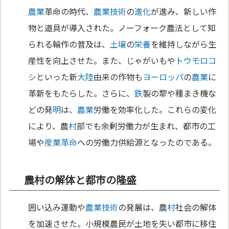
農業
革命の時代、
農業
技術
の
進化
が進み、新しい作
物と道具が導入された。ノーフォーク農法として知
られる輪作の普及は、
土壌
の
栄養
を維持しながら生
産性を向上させた。また、じゃがいもや
トウモロコ
シ
といった新
大陸
由来の作物も
ヨーロッパ
の
農業
に
革新をもたらした。さらに、
鉄
製の犂や種まき機な
どの発
明
は、
農業
労働を効率化した。これらの変化
により、農
村
部でも余剰労働力が生まれ、都市の工
場や
産業革命
への労働力供給源となったのである。
農村の解体と都市の隆盛
囲い込み運動や
農業
技術
の発展は、農
村
社会の解体
を加速させた。小規模農民が土地を失い都市に移住