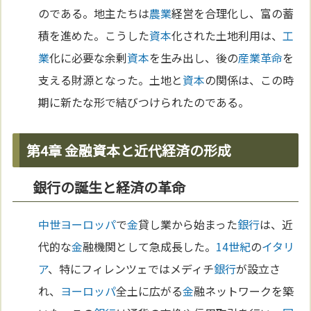
のである。地主たちは
農業
経営を合理化し、富の蓄
積を進めた。こうした
資本
化された土地利用は、
工
業
化に必要な余剰
資本
を生み出し、後の
産業革命
を
支える財源となった。土地と
資本
の関係は、この時
期に新たな形で結びつけられたのである。
第4章 金融資本と近代経済の形成
銀行の誕生と経済の革命
中世
ヨーロッパ
で
金
貸し業から始まった
銀行
は、近
代的な
金
融機関として急成長した。
14世紀
の
イタリ
ア
、特にフィレンツェではメディチ
銀行
が設立さ
れ、
ヨーロッパ
全土に広がる
金
融ネットワークを築