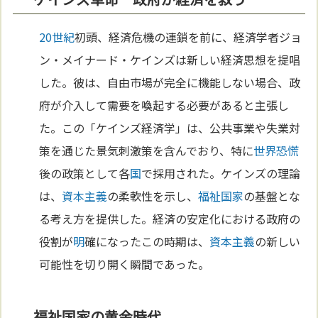
20世紀
初頭、経済危機の連鎖を前に、経済学者ジョ
ン・メイナード・ケインズは新しい経済思想を提唱
した。彼は、自由市場が完全に機能しない場合、政
府が介入して需要を喚起する必要があると主張し
た。この「ケインズ経済学」は、公共事業や失業対
策を通じた景気刺激策を含んでおり、特に
世界恐慌
後の政策として各
国
で採用された。ケインズの理論
は、
資本主義
の柔軟性を示し、
福祉国家
の基盤とな
る考え方を提供した。経済の安定化における政府の
役割が
明
確になったこの時期は、
資本主義
の新しい
可能性を切り開く瞬間であった。
福祉国家の黄金時代