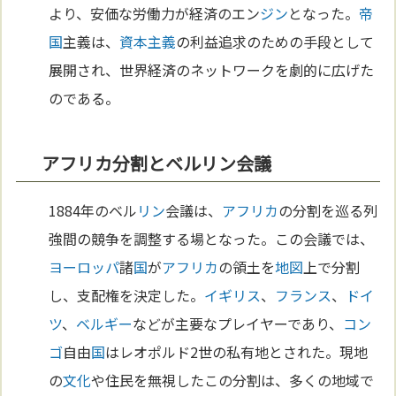
より、安価な労働力が経済のエン
ジン
となった。
帝
国
主義は、
資本主義
の利益追求のための手段として
展開され、世界経済のネットワークを劇的に広げた
のである。
アフリカ分割とベルリン会議
1884年のベル
リン
会議は、
アフリカ
の分割を巡る列
強間の競争を調整する場となった。この会議では、
ヨーロッパ
諸
国
が
アフリカ
の領土を
地図
上で分割
し、支配権を決定した。
イギリス
、
フランス
、
ドイ
ツ
、
ベルギー
などが主要なプレイヤーであり、
コン
ゴ
自由
国
はレオポルド2世の私有地とされた。現地
の
文化
や住民を無視したこの分割は、多くの地域で