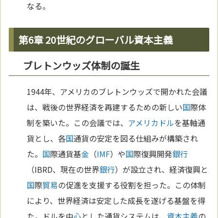
なる。
第6章 20世紀のグローバル資本主義
ブレトンウッズ体制の誕生
1944年、アメリカのブレトンウッズで開かれた会議
は、戦後の世界経済を再建するための新しい
国
際体
制を築いた。この会議では、
アメリカドル
を基軸通
貨とし、各
国
通貨の安定を図る仕組みが構築され
た。
国
際通貨基
金
（
IMF
）や
国
際復興開発
銀行
（IBRD、現在の世界
銀行
）が設立され、経済復興と
国
際
貿易
の促進を支援する役割を担った。この体制
により、世界経済は安定した成長を遂げる基盤を得
た。ドルを中
心
とした通貨システムは、
資本主義
の