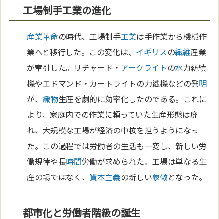
工場制手工業の進化
産業革命
の時代、工場制手
工業
は手作業から機械作
業へと移行した。この変化は、
イギリス
の
繊維
産業
が牽引した。リチャード・
アークライト
の
水
力紡績
機やエドマンド・カートライトの力織機などの発
明
が、
織物
生産を劇的に効率化したのである。これに
より、家庭内での作業に頼っていた生産形態は廃
れ、大規模な工場が経済の中核を担うようになっ
た。この過程では労働者の生活も一変し、新しい労
働規律や長
時間
労働が求められた。工場は単なる生
産の場ではなく、
資本主義
の新しい
象徴
となった。
都市化と労働者階級の誕生