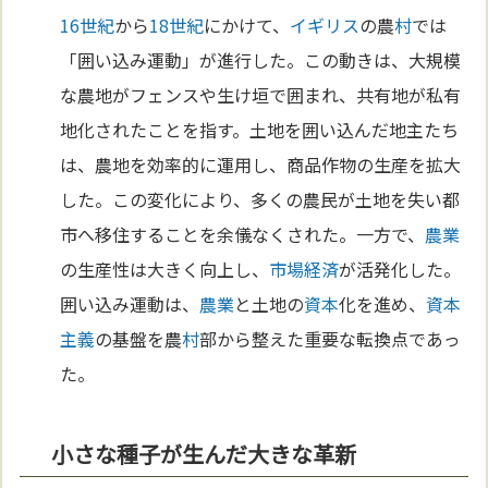
16世紀
から
18世紀
にかけて、
イギリス
の農
村
では
「囲い込み運動」が進行した。この動きは、大規模
な農地がフェンスや生け垣で囲まれ、共有地が私有
地化されたことを指す。土地を囲い込んだ地主たち
は、農地を効率的に運用し、商品作物の生産を拡大
した。この変化により、多くの農民が土地を失い都
市へ移住することを余儀なくされた。一方で、
農業
の生産性は大きく向上し、
市場経済
が活発化した。
囲い込み運動は、
農業
と土地の
資本
化を進め、
資本
主義
の基盤を農
村
部から整えた重要な転換点であっ
た。
小さな種子が生んだ大きな革新