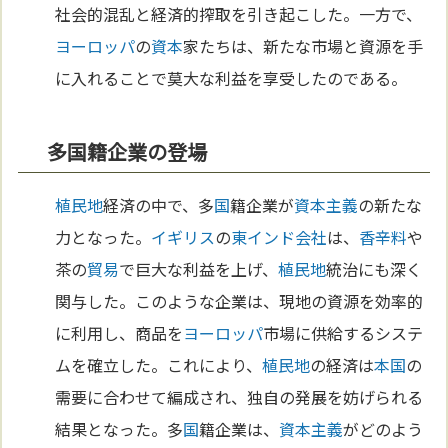
社会的混乱と経済的搾取を引き起こした。一方で、
ヨーロッパ
の
資本
家たちは、新たな市場と資源を手
に入れることで莫大な利益を享受したのである。
多国籍企業の登場
植民地
経済の中で、多
国
籍企業が
資本主義
の新たな
力となった。
イギリス
の
東インド会社
は、
香辛料
や
茶の
貿易
で巨大な利益を上げ、
植民地
統治にも深く
関与した。このような企業は、現地の資源を効率的
に利用し、商品を
ヨーロッパ
市場に供給するシステ
ムを確立した。これにより、
植民地
の経済は
本
国
の
需要に合わせて編成され、独自の発展を妨げられる
結果となった。多
国
籍企業は、
資本主義
がどのよう