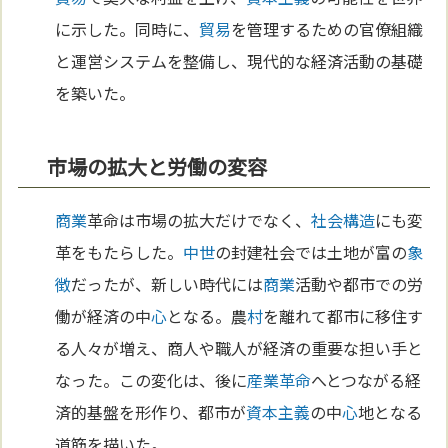
に示した。同時に、
貿易
を管理するための官僚組織
と運営システムを整備し、現代的な経済活動の基礎
を築いた。
市場の拡大と労働の変容
商業
革命は市場の拡大だけでなく、
社会構造
にも変
革をもたらした。
中世
の封建社会では土地が富の
象
徴
だったが、新しい時代には
商業
活動や都市での労
働が経済の中
心
となる。農
村
を離れて都市に移住す
る人々が増え、商人や職人が経済の重要な担い手と
なった。この変化は、後に
産業革命
へとつながる経
済的基盤を形作り、都市が
資本主義
の中
心
地となる
道筋を描いた。