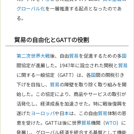
グローバル化
を一層推進する起点となったのであ
る。
貿易の自由化とGATTの役割
第二次世界大戦
後、自由
貿易
を促進するための多
国
間協定が進展した。1947年に設立された関税と
貿易
に関する一般協定（GATT）は、各
国
間の関税引き
下げを目指し、
貿易
の障壁を取り除く取り組みを開
始した。この協定により、商品やサービスの取引が
活発化し、経済成長を加速させた。特に戦後復興を
遂げた
ヨーロッパ
や日
本
は、この自由
貿易
体制の恩
恵を受けた。GATTは後に世界
貿易
機関（
WTO
）に
発展し、グローバル経済を統合する基盤として機能