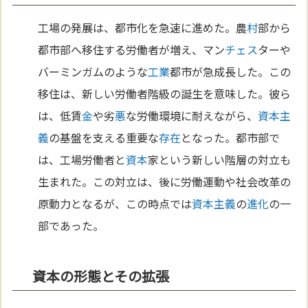
工場の発展は、都市化を急速に進めた。農
村
部から
都市部へ移住する労働者が増え、マン
チェス
ターや
バーミンガムのような
工業
都市が急成長した。この
移住は、新しい労働者階級の誕生を意味した。彼ら
は、低賃
金
や劣
悪
な労働環境に耐えながら、
資本主
義
の基盤を支える重要な
存在
となった。都市部で
は、工場労働者と
資本
家という新しい階層の対立も
生まれた。この対立は、後に労働運動や社会改革の
原動力となるが、この時点では
資本主義
の
進化
の一
部であった。
資本の形態とその拡張