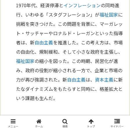
1970年代、経済停滞と
インフレーション
の同時進
行、いわゆる「スタグフレーション」が
福祉国家
に
挑戦を突きつけた。この問題を背景に、マーガレッ
ト・サッチャーやロナルド・レーガンといった指導
者は、新
自由主義
を推進した。この考え方は、市場
の自由化、規制緩和、そして小さな政府を主張し、
福祉国家
の縮小を図った。この時期、民営化が進
み、政府の役割が縮小される一方で、企業と市場の
力が再び強調された。新
自由主義
は、
資本主義
に新
たなダイナミズムをもたらすと同時に、格差拡大と
いう課題も生んだ。
資本主義の再構築に向けて
メニュー
ホーム
検索
トップ
サイドバー