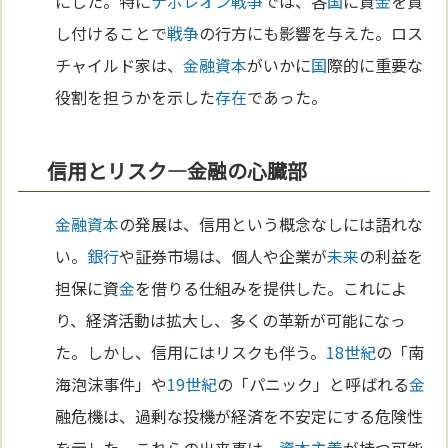
にした。特に
ナポレオン
戦争
では、各
国
に資
金
を貸
し付けることで
戦争
の行方にも影響を与えた。ロス
チャイルド家は、
金
融資
本
がいかに
国
際的に重要な
役割を担うかを示した
存在
であった。
信用とリスク—金融の心臓部
金
融資
本
の発展は、信用という概念なしには語れな
い。
銀行
や証券市場は、個人や企業が
未来
の利益を
担保に資
金
を借りる仕組みを提供した。これによ
り、経済活動は拡大し、多くの革新が可能になっ
た。しかし、信用にはリスクも伴う。
18世紀
の「南
海泡沫事件」や
19世紀
の「パニック」と呼ばれる
金
融危機は、過剰な投機が経済を不安定にする危険性
を示した。これらの出来事は、
資本主義
が持つ可能