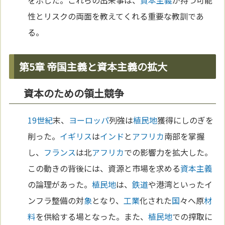
性とリスクの両面を教えてくれる重要な教訓であ
る。
第5章 帝国主義と資本主義の拡大
資本のための領土競争
19世紀
末、
ヨーロッパ
列強は
植民地
獲得にしのぎを
削った。
イギリス
は
インド
と
アフリカ
南部を掌握
し、
フランス
は北
アフリカ
での影響力を拡大した。
この動きの背後には、資源と市場を求める
資本主義
の論理があった。
植民地
は、
鉄道
や港湾といったイ
ンフラ整備の対
象
となり、
工業
化された
国
々へ原
材
料
を供給する場となった。また、
植民地
での搾取に