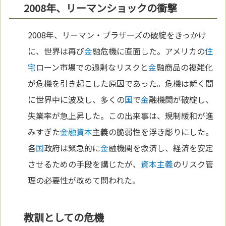
2008年、リーマンショックの衝撃
2008年、リーマン・ブラザーズの破綻をきっかけ
に、世界は再び
金
融危機に直面した。アメリカの
住
宅
ローン市場での過剰なリスクと
金
融商品の複雑化
が危機を引き起こした原因であった。危機は瞬く間
に世界中に波及し、多くの
国
で
金
融機関が破綻し、
失業率が急上昇した。この出来事は、規制緩和が進
みすぎた
金
融資
本
主義の脆弱性を浮き彫りにした。
各
国
政府は緊急的に
金
融機関を救済し、経済を安定
させるための手段を講じたが、
資本主義
のリスク管
理の必要性が改めて問われた。
教訓としての危機