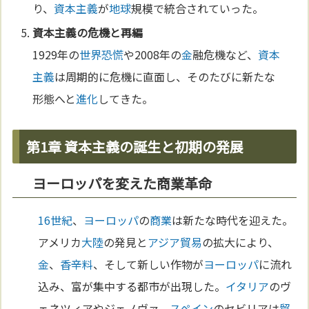
り、
資本主義
が
地球
規模で統合されていった。
資本主義
の危機と再編
1929年の
世界恐慌
や2008年の
金
融危機など、
資本
主義
は周期的に危機に直面し、そのたびに新たな
形態へと
進化
してきた。
第1章 資本主義の誕生と初期の発展
ヨーロッパを変えた商業革命
16世紀
、
ヨーロッパ
の
商業
は新たな時代を迎えた。
アメリカ
大陸
の発見と
アジア
貿易
の拡大により、
金
、
香辛料
、そして新しい作物が
ヨーロッパ
に流れ
込み、富が集中する都市が出現した。
イタリア
のヴ
ェネツィアやジェノヴァ、
スペイン
のセビリアは
貿