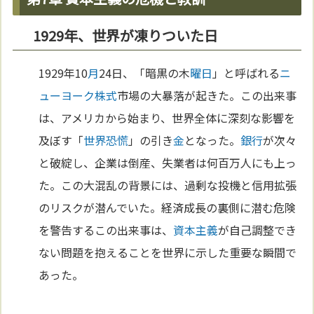
1929年、世界が凍りついた日
1929年10
月
24日、「暗黒の木
曜日
」と呼ばれる
ニ
ューヨーク
株式
市場の大暴落が起きた。この出来事
は、アメリカから始まり、世界全体に深刻な影響を
及ぼす「
世界恐慌
」の引き
金
となった。
銀行
が次々
と破綻し、企業は倒産、失業者は何百万人にも上っ
た。この大混乱の背景には、過剰な投機と信用拡張
のリスクが潜んでいた。経済成長の裏側に潜む危険
を警告するこの出来事は、
資本主義
が自己調整でき
ない問題を抱えることを世界に示した重要な瞬間で
あった。