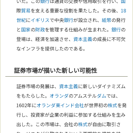
いた。この
銀行
は通貨の交換や信用取引を行い、
国
際
貿易
を支える重要な役割を果たした。その後、
18
世紀
に
イギリス
で中央
銀行
が設立され、
紙幣
の発行
と
国家
の
財政
を管理する仕組みが生まれた。
銀行
の
登場は、経済を加速させ、
資本主義
の成長に不可欠
なインフラを提供したのである。
証券市場が描いた新しい可能性
証券市場の発展は、
資本主義
に新しいダイナミズム
をもたらした。
オランダ
のアムステル
ダム
では、
1602年に
オランダ
東インド会社
が世界初の
株式
を発
行し、投資家が企業の利益に参加する仕組みを生み
出した。この市場は、会社の
株式
が自由に取引さ