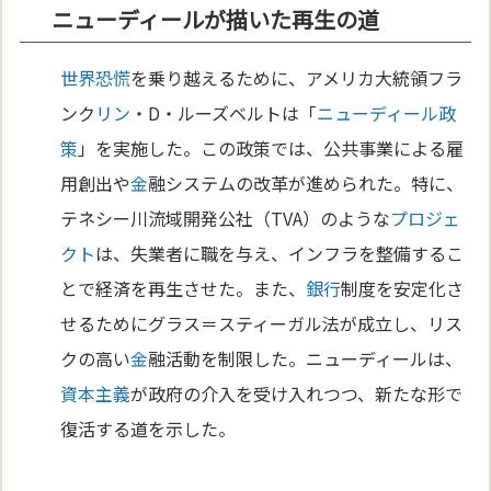
ニューディールが描いた再生の道
世界恐慌
を乗り越えるために、アメリカ大統領フラ
ンク
リン
・D・ルーズベルトは「
ニューディール政
策
」を実施した。この政策では、公共事業による雇
用創出や
金
融システムの改革が進められた。特に、
テネシー川流域開発公社（TVA）のような
プロジェ
クト
は、失業者に職を与え、インフラを整備するこ
とで経済を再生させた。また、
銀行
制度を安定化さ
せるためにグラス＝スティーガル法が成立し、リス
クの高い
金
融活動を制限した。ニューディールは、
資本主義
が政府の介入を受け入れつつ、新たな形で
復活する道を示した。