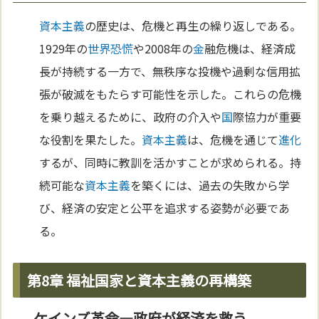
資本主義
の歴史は、危機と再生の繰り返しである。
1929年の
世界恐慌
や2008年の
金
融危機は、経済成
長が持続する一方で、無秩序な投機や過剰な信用拡
張が破滅をもたらす可能性を示した。これらの危機
を乗り越えるために、政府の介入や
国
際協力が重要
な役割を果たした。
資本主義
は、危機を通じて
進化
するが、同時に教訓を活かすことが求められる。持
続可能な
資本主義
を築くには、過去の失敗から学
び、経済の安定と公平を追求する姿勢が必要であ
る。
第8章 福祉国家と資本主義の再構築
ケインズ革命—政府が経済を救う