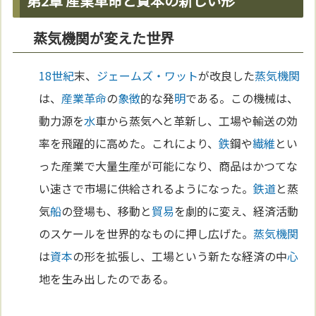
第2章 産業革命と資本の新しい形
蒸気機関が変えた世界
18世紀
末、
ジェームズ・ワット
が改良した
蒸気機関
は、
産業革命
の
象徴
的な発
明
である。この機械は、
動力源を
水
車から蒸気へと革新し、工場や輸送の効
率を飛躍的に高めた。これにより、
鉄
鋼や
繊維
とい
った産業で大量生産が可能になり、商品はかつてな
い速さで市場に供給されるようになった。
鉄道
と蒸
気
船
の登場も、移動と
貿易
を劇的に変え、経済活動
のスケールを世界的なものに押し広げた。
蒸気機関
は
資本
の形を拡張し、工場という新たな経済の中
心
地を生み出したのである。