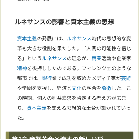
ルネサンスの影響と資本主義の思想
資本主義
の発展には、
ルネサンス
時代の思想的な変
革も大きな役割を果たした。「人間の可能性を信じ
る」という
ルネサンス
の理念が、
商業
活動や企業家
精神
を後押ししたのである。フィレンツェのような
都市では、
銀行
業で成功を収めたメディチ家が
芸術
や学問を支援し、経済と
文化
の融合を
象徴
した。こ
の時期、個人の利益追求を肯定する考え方が広ま
り、
資本主義
を支える思想的な土台が築かれていっ
た。