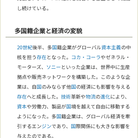
し続けている。
多国籍企業と経済の変貌
20世紀
後半、多
国
籍企業がグローバル
資本主義
の中
核を担う
存在
となった。
コカ・コーラ
やゼネラル・
モーターズ、
ソニー
といった企業は、世界中に生産
拠点や販売ネットワークを構築した。このような企
業は、自
国
のみならず他
国
の経済にも影響を与える
存在
へと成長した。
技術
革新や
物流
の
進化
により、
資本
や労働力、製品が
国
境を越えて自由に移動する
ようになった。多
国
籍企業は、グローバル経済を牽
引するエン
ジン
であり、
国
際関係にも大きな影響を
与えたのである。