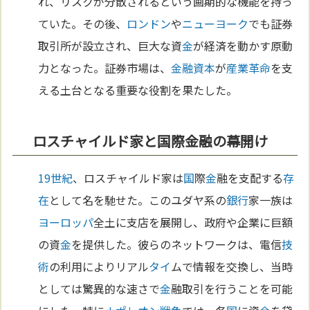
れ、リスクが分散されるという画期的な機能を持っ
ていた。その後、
ロンドン
や
ニューヨーク
でも証券
取引所が設立され、巨大な資
金
が経済を動かす原動
力となった。証券市場は、
金
融資
本
が
産業革命
を支
える土台となる重要な役割を果たした。
ロスチャイルド家と国際金融の幕開け
19世紀
、ロスチャイルド家は
国
際
金
融を支配する
存
在
として名を馳せた。このユダヤ系の
銀行
家一族は
ヨーロッパ
全土に支店を展開し、政府や企業に巨額
の資
金
を提供した。彼らのネットワークは、電信
技
術
の利用によりリアル
タイ
ムで情報を交換し、当時
としては驚異的な速さで
金
融取引を行うことを可能