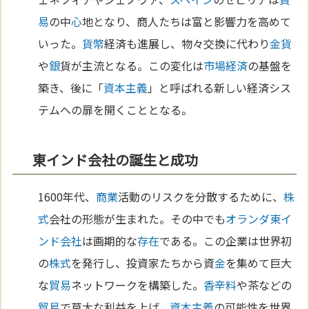
易
の中
心
地となり、商人たちは富と影響力を高めて
いった。
貨幣
経済も進展し、物々交換に代わり
金貨
や
銀
貨が主流となる。この変化は
市場経済
の基盤を
築き、後に「
資本主義
」と呼ばれる新しい経済シス
テムへの扉を開くこととなる。
東インド会社の誕生と成功
1600年代、
商業
活動のリスクを分散するために、
株
式
会社の形態が生まれた。その中でも
オランダ
東イ
ンド会社
は画期的な
存在
である。この企業は世界初
の
株式
を発行し、投資家たちから資
金
を集めて巨大
な
貿易
ネットワークを構築した。
香辛料
や茶などの
貿易
で莫大な利益を上げ、
資本主義
の可能性を世界