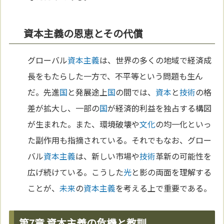
資本主義の恩恵とその代償
グローバル
資本主義
は、世界の多くの地域で経済成
長をもたらした一方で、不平等という問題も生ん
だ。先進
国
と発展途上
国
の間では、
資本
と
技術
の格
差が拡大し、一部の
国
が経済的利益を独占する構図
が生まれた。また、環境破壊や
文化
の均一化といっ
た副作用も指摘されている。それでもなお、グロー
バル
資本主義
は、新しい市場や
技術
革新の可能性を
広げ続けている。こうした
光
と影の両面を理解する
ことが、
未来
の
資本主義
を考える上で重要である。
第7章 資本主義の危機と教訓