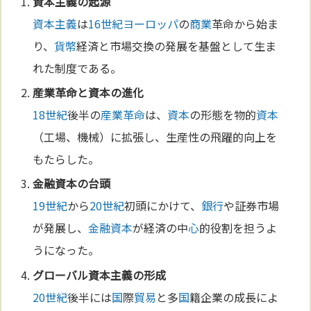
資本主義
の起源
資本主義
は
16世紀
ヨーロッパ
の
商業
革命から始ま
り、
貨幣
経済と市場交換の発展を基盤として生ま
れた制度である。
産業革命
と
資本
の
進化
18世紀
後半の
産業革命
は、
資本
の形態を物的
資本
（工場、機械）に拡張し、生産性の飛躍的向上を
もたらした。
金
融資
本
の台頭
19世紀
から
20世紀
初頭にかけて、
銀行
や証券市場
が発展し、
金
融資
本
が経済の中
心
的役割を担うよ
うになった。
グローバル
資本主義
の形成
20世紀
後半には
国
際
貿易
と多
国
籍企業の成長によ