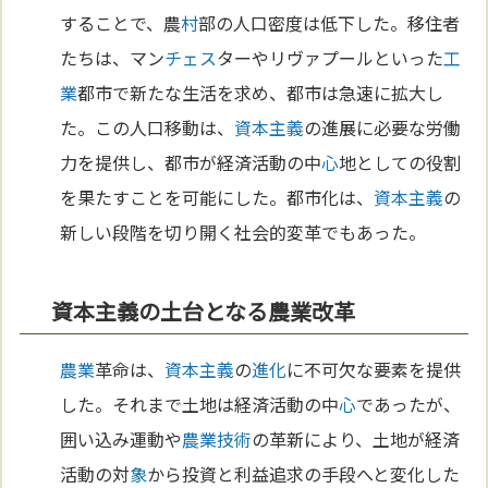
することで、農
村
部の人口密度は低下した。移住者
たちは、マン
チェス
ターやリヴァプールといった
工
業
都市で新たな生活を求め、都市は急速に拡大し
た。この人口移動は、
資本主義
の進展に必要な労働
力を提供し、都市が経済活動の中
心
地としての役割
を果たすことを可能にした。都市化は、
資本主義
の
新しい段階を切り開く社会的変革でもあった。
資本主義の土台となる農業改革
農業
革命は、
資本主義
の
進化
に不可欠な要素を提供
した。それまで土地は経済活動の中
心
であったが、
囲い込み運動や
農業
技術
の革新により、土地が経済
活動の対
象
から投資と利益追求の手段へと変化した