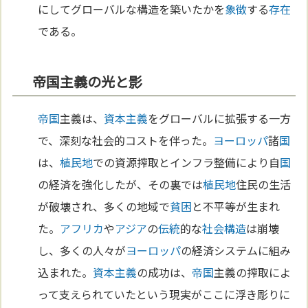
にしてグローバルな構造を築いたかを
象徴
する
存在
である。
帝国主義の光と影
帝国
主義は、
資本主義
をグローバルに拡張する一方
で、深刻な社会的コストを伴った。
ヨーロッパ
諸
国
は、
植民地
での資源搾取とインフラ整備により自
国
の経済を強化したが、その裏では
植民地
住民の生活
が破壊され、多くの地域で
貧困
と不平等が生まれ
た。
アフリカ
や
アジア
の
伝統
的な
社会構造
は崩壊
し、多くの人々が
ヨーロッパ
の経済システムに組み
込まれた。
資本主義
の成功は、
帝国
主義の搾取によ
って支えられていたという現実がここに浮き彫りに