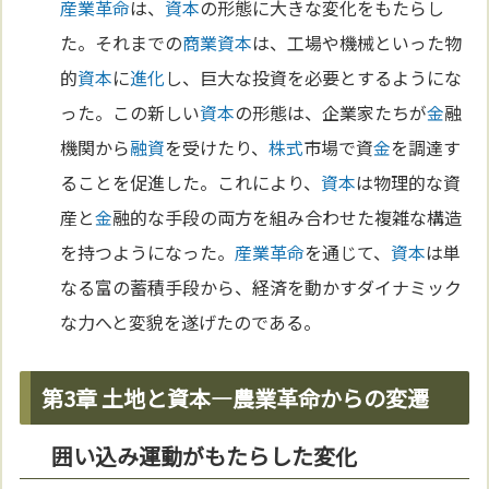
産業革命
は、
資本
の形態に大きな変化をもたらし
た。それまでの
商業
資本
は、工場や機械といった物
的
資本
に
進化
し、巨大な投資を必要とするようにな
った。この新しい
資本
の形態は、企業家たちが
金
融
機関から
融資
を受けたり、
株式
市場で資
金
を調達す
ることを促進した。これにより、
資本
は物理的な資
産と
金
融的な手段の両方を組み合わせた複雑な構造
を持つようになった。
産業革命
を通じて、
資本
は単
なる富の蓄積手段から、経済を動かすダイナミック
な力へと変貌を遂げたのである。
第3章 土地と資本—農業革命からの変遷
囲い込み運動がもたらした変化