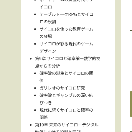
イコロ
テーブルトークRPGとサイコ
ロの役割
サイコロを使った教育ゲーム
の登場
サイコロが彩る現代のゲーム
デザイン
第9章 サイコロと確率論—数学的視
点からの分析
確率論の誕生とサイコロの関
係
ガリレオのサイコロ研究
確率論とギャンブルの深い結
びつき
現代に続くサイコロと確率の
関係
第10章 未来のサイコロ—デジタル
時代における役割と展望