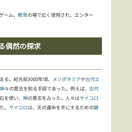
ゲーム、
教育
の場で広く使用され、エンター
ける偶然の探求
る。紀元前3000年頃、
メソポタミア
や
古代エ
神
々の意志を知る手段であった。例えば、
古代
石を使い、
神
の意志を占った。人々は
サイコロ
た。
サイコロ
は、天の運命を手にするための
鍵