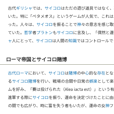
古代
ギリシャ
では、
サイコロ
はただの遊び道具ではなく、
いた。特に「ペタメオス」というゲームが人気で、これは
った。人々は、
サイコロ
を振ることで
神
々の意志を感じ取
ていた。
哲学
者
プラトン
も
サイコロ
に言及し、「偶然と運
ャ
人にとって、
サイコロ
は人間の
知識
ではコントロールで
ローマ帝国とサイコロ賭博
古代ローマ
において、
サイコロ
は
賭博
の中
心
的な
存在
とな
る
サイコロ
賭博
を行い、戦場の合間や日常の
娯楽
として楽
ムを好み、「賽は投げられた（Alea iacta est）」
進軍する際に
サイコロ
を振り、運命を決定づけたことに由
の間でも広がり、時に富を失う者もいたが、運命の女
神
フ