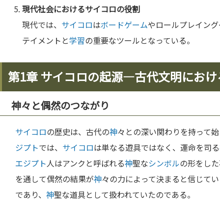
現代社会における
サイコロ
の役割
現代では、
サイコロ
は
ボードゲーム
やロールプレイング
テイメントと
学習
の重要なツールとなっている。
第1章 サイコロの起源—古代文明にお
神々と偶然のつながり
サイコロ
の歴史は、古代の
神
々との深い関わりを持って始ま
ジプト
では、
サイコロ
は単なる遊具ではなく、運命を司る
エジプト
人はアンクと呼ばれる
神
聖な
シンボル
の形をした
を通して偶然の結果が
神
々の力によって決まると信じてい
であり、
神
聖な道具として扱われていたのである。