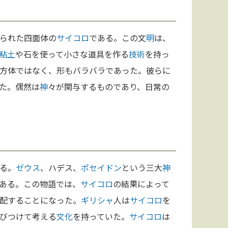
られた四面体の
サイコロ
である。この文
明
は、
粘土
や石を使って小さな道具を作る
技術
を持っ
方体ではなく、形もバラバラであった。彼らに
た。偶然は
神
々が関与するものであり、日常の
る。
ゼウス
、ハデス、
ポセイドン
という三大
神
ある。この物語では、
サイコロ
の結果によって
配することになった。
ギリシャ
人は
サイコロ
を
びつけて考える
文化
を持っていた。
サイコロ
は