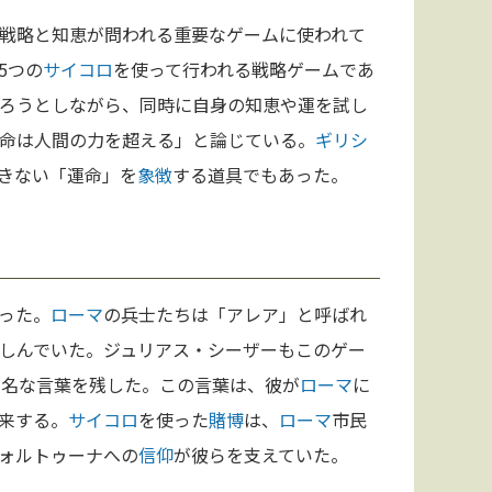
戦略と知恵が問われる重要なゲームに使われて
5つの
サイコロ
を使って行われる戦略ゲームであ
ろうとしながら、同時に自身の知恵や運を試し
命は人間の力を超える」と論じている。
ギリシ
きない「運命」を
象徴
する道具でもあった。
った。
ローマ
の兵士たちは「アレア」と呼ばれ
しんでいた。ジュリアス・シーザーもこのゲー
という有名な言葉を残した。この言葉は、彼が
ローマ
に
来する。
サイコロ
を使った
賭博
は、
ローマ
市民
ォルトゥーナへの
信仰
が彼らを支えていた。