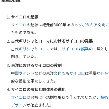
サイコロ
の起源
サイコロ
の起源は紀元前3000年頃の
メソポタミア
文
明
たものである。
古代
ギリシャ
と
ローマ
における
サイコロ
の発展
古代
ギリシャ
と
ローマ
では、
サイコロ
は
娯楽
の一環とし
関与していた。
東洋における
サイコロ
の役割
中
国
や
インド
などの東洋
文化
でも
サイコロ
は重要な
存在
的な役割を果たしてきた。
サイコロ
の形状と
数
体系の
進化
サイコロ
は最初は不規則な形状で作られていたが、
技術
デザイン
が確立された。