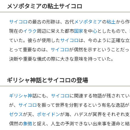
メソポタミアの粘土サイコロ
サイコロ
の最古の形跡は、古代
メソポタミア
の
粘土
から作
現在の
イラク
周辺に栄えた都市
国家
を中
心
としたもので、
ていた。彼らが使用した
サイコロ
は、今のように正確な立
とって重要なのは、
サイコロ
が偶然を示すということだっ
決断や重要な儀式の際に大きな意味を持っていた。
ギリシャ神話とサイコロの登場
ギリシャ
神
話にも、
サイコロ
に関連する物語が残されてい
が、
サイコロ
を振って世界を分割するという有名な逸話が
ゼウス
が天、
ポセイドン
が海、ハデスが冥界をそれぞれ支
偶然の
象徴
と捉え、人生の予測できない出来事を運命と結