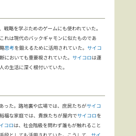
、戦略を学ぶためのゲームにも使われていた。
これは現代のバックギャモンに似たものであ
略
思考
を鍛えるために活用されていた。
サイコ
断においても重要視されていた。
サイコロ
は運
人の生活に深く根付いていた。
あった。路地裏や広場では、庶民たちが
サイコ
裕福な家庭では、貴族たちが屋内で
サイコロ
を
イコロ
は、社会階級を問わず誰もが触れること
手段としても活用されていた。こうして、
サイ