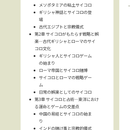
メソポタミアの粘土サイコロ
ギリシャ神話とサイコロの登
場
古代エジプトと宗教儀式
第2章 サイコロがもたらす戦略と娯
楽—古代ギリシャとローマのサイ
コロ文化
ギリシャ人とサイコロゲーム
の始まり
ローマ帝国とサイコロ賭博
サイコロとローマの戦略ゲー
ム
日常の娯楽としてのサイコロ
第3章 サイコロと占術—東洋におけ
る運命とゲームの交差点
中国の易経とサイコロの始ま
り
インドの賭け事と宗教的儀式