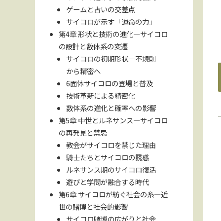
ゲームと占いの交差点
サイコロが示す「運命の力」
第4章 形状と技術の進化—サイコロ
の設計と数体系の変遷
サイコロの初期形状—不規則
から精密へ
6面体サイコロの登場と普及
技術革新による精密化
数体系の進化と確率への影響
第5章 中世とルネサンス—サイコロ
の再発見と禁忌
教会がサイコロを禁じた理由
騎士たちとサイコロの誘惑
ルネサンス期のサイコロ復活
遊びと学問が融合する時代
第6章 サイコロが紡ぐ社会の糸—近
世の賭博と社会的影響
サイコロ賭博の広がりと社会