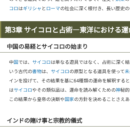
コロ
は
ギリシャ
と
ローマ
の社会に深く根付き、長い歴史の
第3章 サイコロと占術—東洋における
中国の易経とサイコロの始まり
中
国
では、
サイコロ
は単なる遊具ではなく、占術に深く結
いう古代の
書物
は、
サイコロ
の原型となる道具を使って
未
インを投げて、その結果を基に64種類の運命を解釈する
は
サイコロ
やその類似品は、運命を読み解くための
神
秘的
この結果から皇帝の決断や
国家
の方針を決めることさえあ
インドの賭け事と宗教的儀式