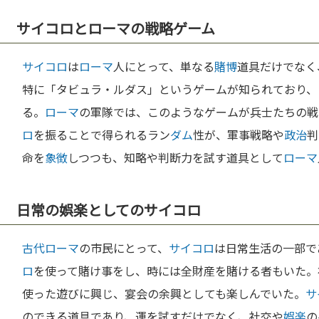
サイコロとローマの戦略ゲーム
サイコロ
は
ローマ
人にとって、単なる
賭博
道具だけでなく
特に「タビュラ・ルダス」というゲームが知られており、
る。
ローマ
の軍隊では、このようなゲームが兵士たちの戦
ロ
を振ることで得られるラン
ダム
性が、軍事戦略や
政治
判
命を
象徴
しつつも、知略や判断力を試す道具として
ローマ
日常の娯楽としてのサイコロ
古代ローマ
の市民にとって、
サイコロ
は日常生活の一部で
ロ
を使って賭け事をし、時には全財産を賭ける者もいた。
使った遊びに興じ、宴会の余興としても楽しんでいた。
サ
のできる道具であり、運を試すだけでなく、社交や
娯楽
の