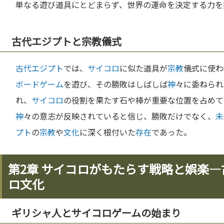
単なる遊び道具にとどまらず、世界の運命を決定する力を
古代エジプトと宗教儀式
古代エジプト
では、
サイコロ
に似た道具が
宗教
儀式に使わ
ボードゲーム
を遊び、その勝敗はしばしば
神
々に委ねられ
れ、
サイコロ
の役割を果たす石や棒が重要な位置を占めて
神
々の意志が反映されていると信じ、勝敗だけでなく、
未
プト
の
宗教
や
文化
に深く根付いた
存在
であった。
第2章 サイコロがもたらす戦略と娯楽
ロ文化
ギリシャ人とサイコロゲームの始まり