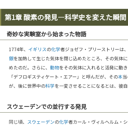
第1章 酸素の発見―科学史を変えた瞬間
奇妙な実験室から始まった物語
1774年、
イギリス
の
化学
者ジョゼフ・プリーストリーは
銀
を加熱して生じた気体を閉じ込めたところ、その気体に
めたのだ。さらに、
動物
をその気体に入れると活発に動き
「デフロギスティケート・エアー」と呼んだが、その
本
当
が、後に世界中の
科学
を一変させることになるとは、彼自
スウェーデンでの並行する発見
同じ頃、
スウェーデン
の
化学
者カール・ヴィルヘルム・シ