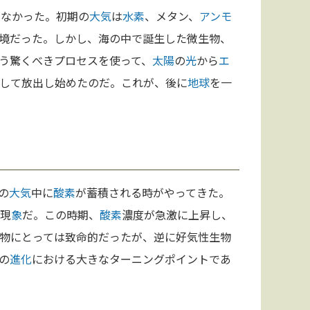
いなかった。初期の
大気
は
水素
、メタン、
アンモ
境だった。しかし、海の中で誕生した微生物、
う驚くべきプロセスを使って、
太陽
の
光
から
エ
して放出し始めたのだ。これが、後に
地球
を一
の
大気
中に
酸素
が蓄積される時がやってきた。
現
象
だ。この時期、
酸素
濃度が急激に上昇し、
物にとっては致命的だったが、逆に好気性生物
の
進化
における大きなターニングポイントであ