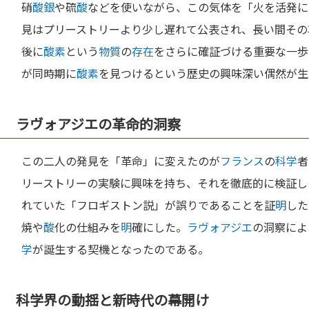
硝
酸
銀
や硫
酸
などを使いながら、この気体を「火を活発に
見はプリーストリーより少し遅れて公表され、長い間その
後に
酸素
という
物質
の
存在
をさらに確証づける重要な一歩
が同時期に
酸素
を見つけるという歴史の興味深い偶然が生
ラヴォアジエの革命的洞察
この二人の発見を「革命」に変えたのが
フランス
の
科学
者
リーストリーの実験に興味を持ち、それを徹底的に検証し
れていた「フロギストン説」が誤りであることを証
明
した
焼や
酸
化の仕組みを
明
確にした。
ラヴォアジエ
の洞察によ
学
が誕生する契機となったのである。
科学界の動揺と新時代の幕開け