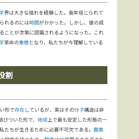
学
界は大きな揺れを経験した。長年信じられて
られるのには
時間
がかかった。しかし、彼の成
ることが次第に認識されるようになった。これ
学
革命の
象徴
となり、私たちが今理解している
役割
い形で
存在
しているが、実はその
分子
構造は非
結びついた形で、
地球
上で最も安定した形態の一
私たちが生きるために必要不可欠である。
酸素