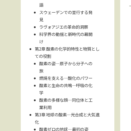
語
スウェーデンでの並行する発
見
ラヴォアジエの革命的洞察
科学界の動揺と新時代の幕開
け
第2章 酸素の化学的特性と物質とし
ての役割
酸素の姿―原子から分子への
旅
燃焼を支える―酸化のパワー
酸素と生命の共鳴―呼吸の化
学
酸素の多様な顔―同位体と工
業利用
第3章 地球の酸素―光合成と大気進
化
酸素ゼロの地球―最初の姿