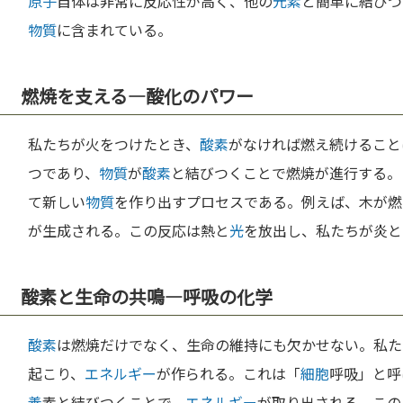
原子
自体は非常に反応性が高く、他の
元素
と簡単に結びつ
物質
に含まれている。
燃焼を支える―酸化のパワー
私たちが火をつけたとき、
酸素
がなければ燃え続けること
つであり、
物質
が
酸素
と結びつくことで燃焼が進行する。
て新しい
物質
を作り出すプロセスである。例えば、木が燃
が生成される。この反応は熱と
光
を放出し、私たちが炎と
酸素と生命の共鳴―呼吸の化学
酸素
は燃焼だけでなく、生命の維持にも欠かせない。私た
起こり、
エネルギー
が作られる。これは「
細胞
呼吸」と呼
養
素と結びつくことで、
エネルギー
が取り出される。この