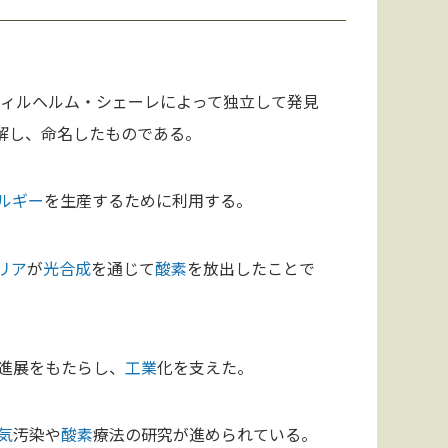
ヴィルヘルム・シェーレによって独立して発見
解し、命名したものである。
ルギー
を生産するために利用する。
リア
が
光合成
を通じて
酸素
を放出したことで
進展をもたらし、
工業
化を支えた。
気
汚染や
酸素
療法の研究が進められている。