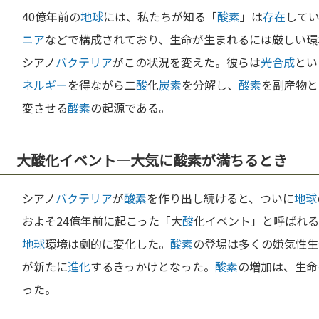
40億年前の
地球
には、私たちが知る「
酸素
」は
存在
して
ニア
などで構成されており、生命が生まれるには厳しい環
シアノ
バクテリア
がこの状況を変えた。彼らは
光合成
とい
ネルギー
を得ながら二
酸
化
炭素
を分解し、
酸素
を副産物と
変させる
酸素
の起源である。
大酸化イベント―大気に酸素が満ちるとき
シアノ
バクテリア
が
酸素
を作り出し続けると、ついに
地球
およそ24億年前に起こった「大
酸
化イベント」と呼ばれる
地球
環境は劇的に変化した。
酸素
の登場は多くの嫌気性生
が新たに
進化
するきっかけとなった。
酸素
の増加は、生命
った。