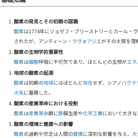
酸素
の発見とその初期の認識
酸素
は1774年にジョゼフ・プリーストリーとカール・
されたが、アンティーン・
ラヴォアジエ
がその
本
質を理
酸素
の
生物学
的重要性
酸素
は
細胞
呼吸に不可欠であり、ほとんどの生物が
エネ
地球
の
酸素
の起源
酸素
は初期の
地球
にはほとんど
存在
せず、シアノ
バクテ
大気
に蓄積した。
酸素
の
産業革命
における役割
酸素
は
産業革命
期に
鉄
鋼生産や
化学
工業
において大きな
酸素
の環境と
健康
への影響
酸素
の過剰や欠乏は人間の
健康
に深刻な影響を与え、
大