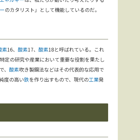
ー
のカタリスト」として機能しているのだ。
酸素
16、
酸素
17、
酸素
18と呼ばれている。これ
特定の研究や産業において重要な役割を果たし
で、
酸素
吹き製鋼法などはその代表的な応用で
純度の高い
鉄
を作り出すもので、現代の
工業
発