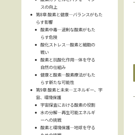
スの向上
第8章 酸素と健康―バランスがもた
らす影響
酸素中毒―過剰な酸素がもた
らす危険
酸化ストレス―酸素と細胞の
戦い
酸素と抗酸化作用―体を守る
自然の仕組み
健康と酸素―酸素療法がもた
らす新たな可能性
第9章 酸素と未来―エネルギー、宇
宙、環境保護
宇宙探査における酸素の役割
水の分解―再生可能エネルギ
ーへの挑戦
酸素と環境保護―地球を守る
ための挑戦