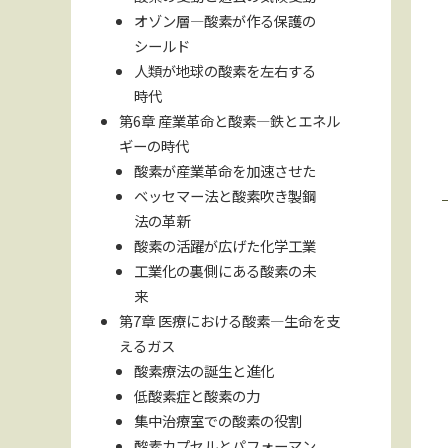
オゾン層―酸素が作る保護の
シールド
人類が地球の酸素を左右する
時代
第6章 産業革命と酸素―鉄とエネル
ギーの時代
酸素が産業革命を加速させた
ベッセマー法と酸素吹き製鋼
法の革新
酸素の活躍が広げた化学工業
工業化の裏側にある酸素の未
来
第7章 医療における酸素―生命を支
えるガス
酸素療法の誕生と進化
低酸素症と酸素の力
集中治療室での酸素の役割
酸素カプセルとパフォーマン