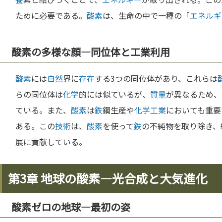
ために必要である。
酸素
は、生命の中で一種の「
エネルギ
酸素の多様な顔―同位体と工業利用
酸素
には
自然
界に
存在
する3つの同位体があり、これらは
らの同位体は
化学
的には似ているが、
質量
が異なるため、
ている。また、
酸素
は
鉄
鋼生産や
化学
工業
においても重要
ある。この
技術
は、
酸素
を使って
鉄
の不純物を取り除き、
展に貢献している。
第3章 地球の酸素―光合成と大気進化
酸素ゼロの地球―最初の姿