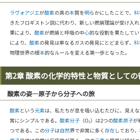
ラヴォアジエ
が
酸素
の真の
本
質を
明
らかにしたことで、
科
きたフロギストン説に代わり、新しい燃焼理論が受け入れ
果により、
酸素
が燃焼と呼吸の中
心
的な役割を果たしてい
により、
酸素
の発見は単なるガスの発見にとどまらず、
科
物理世界の根
本
的なルールを変える第一歩となった。
第2章 酸素の化学的特性と物質としての
酸素の姿―原子から分子への旅
酸素
という
元素
は、私たちが息を吸い込むたびに、見えな
常にシンプルである。
酸素
分子
（O₂）は2つの
酸素
原子
が
つである。この
分子
は
自然
界で非常に多く
存在
しており、