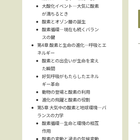
大酸化イベント―大気に酸素
が満ちるとき
酸素とオゾン層の誕生
酸素循環―現在も続くバラン
スの鍵
第4章 酸素と生命の進化―呼吸とエ
ネルギー
酸素との出会いが生命を変え
た瞬間
好気呼吸がもたらしたエネル
ギー革命
動物の登場と酸素の利用
進化の飛躍と酸素の役割
第5章 大気中の酸素と地球環境―バ
ランスの力学
酸素循環―生命と環境の相互
作用
酸素の変動と過去の気候変動