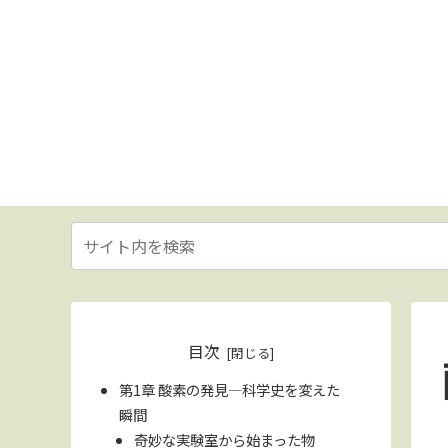
目次
第1章 酸素の発見―科学史を変えた
瞬間
奇妙な実験室から始まった物