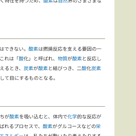
く特性を持つため、
酸素
は
自然
界のさまざまな
はできない。
酸素
は燃焼反応を支える要因の一
これは「
酸
化」と呼ばれ、
物質
が
酸素
と反応し
えるとき、
炭素
が
酸素
と結びつき、二
酸
化
炭素
して目にするものとなる。
ちが
酸素
を吸い込むと、体内で
化学
的な反応が
ばれるプロセスで、
酸素
がグルコースなどの
栄
エネルギー
は、私たちが動いたり考えたりする