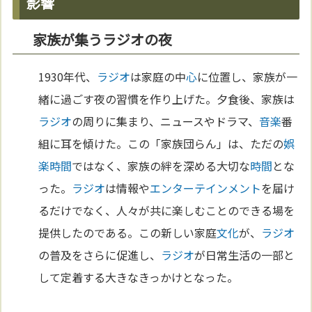
影響
家族が集うラジオの夜
1930年代、
ラジオ
は家庭の中
心
に位置し、家族が一
緒に過ごす夜の習慣を作り上げた。夕食後、家族は
ラジオ
の周りに集まり、ニュースやドラマ、
音楽
番
組に耳を傾けた。この「家族団らん」は、ただの
娯
楽
時間
ではなく、家族の絆を深める大切な
時間
とな
った。
ラジオ
は情報や
エンターテインメント
を届け
るだけでなく、人々が共に楽しむことのできる場を
提供したのである。この新しい家庭
文化
が、
ラジオ
の普及をさらに促進し、
ラジオ
が日常生活の一部と
して定着する大きなきっかけとなった。