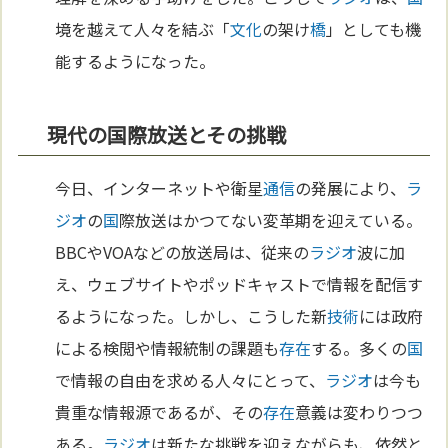
境を越えて人々を結ぶ「
文化
の架け
橋
」としても機
能するようになった。
現代の国際放送とその挑戦
今日、インターネットや衛星
通信
の発展により、
ラ
ジオ
の
国
際放送はかつてない変革期を迎えている。
BBCやVOAなどの放送局は、従来の
ラジオ
波に加
え、ウェブサイトやポッドキャストで情報を配信す
るようになった。しかし、こうした新
技術
には政府
による検閲や情報統制の課題も
存在
する。多くの
国
で情報の自由を求める人々にとって、
ラジオ
は今も
貴重な情報源であるが、その
存在
意義は変わりつつ
ある。
ラジオ
は新たな挑戦を迎えながらも、依然と