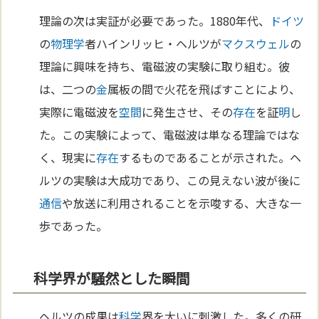
理論の次は実証が必要であった。1880年代、
ドイツ
の
物理学
者ハインリッヒ・ヘルツが
マクスウェル
の
理論に興味を持ち、電磁波の実験に取り組む。彼
は、二つの
金
属板の間で火花を飛ばすことにより、
実際に電磁波を
空間
に発生させ、その
存在
を証
明
し
た。この実験によって、電磁波は単なる理論ではな
く、現実に
存在
するものであることが示された。ヘ
ルツの実験は大成功であり、この見えない波が後に
通信
や放送に利用されることを示唆する、大きな一
歩であった。
科学界が騒然とした瞬間
ヘルツの成果は
科学
界を大いに刺激した。多くの研