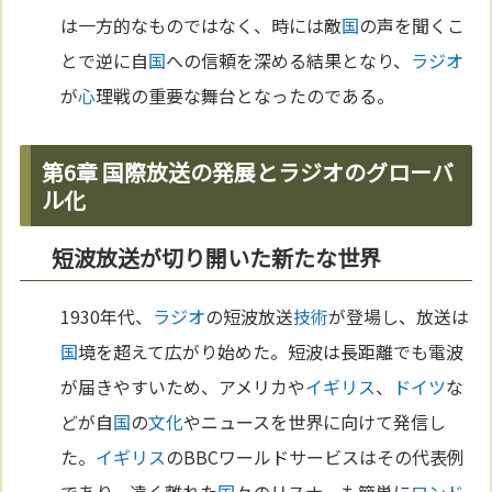
は一方的なものではなく、時には敵
国
の声を聞くこ
とで逆に自
国
への信頼を深める結果となり、
ラジオ
が
心
理戦の重要な舞台となったのである。
第6章 国際放送の発展とラジオのグローバ
ル化
短波放送が切り開いた新たな世界
1930年代、
ラジオ
の短波放送
技術
が登場し、放送は
国
境を超えて広がり始めた。短波は長距離でも電波
が届きやすいため、アメリカや
イギリス
、
ドイツ
な
どが自
国
の
文化
やニュースを世界に向けて発信し
た。
イギリス
のBBCワールドサービスはその代表例
であり、遠く離れた
国
々のリスナーも簡単に
ロンド