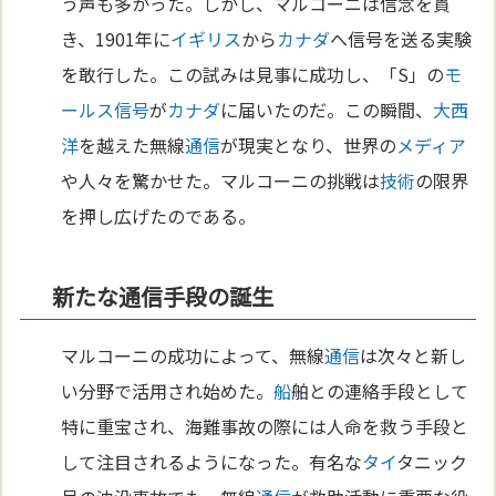
う声も多かった。しかし、マルコーニは信念を貫
き、1901年に
イギリス
から
カナダ
へ信号を送る実験
を敢行した。この試みは見事に成功し、「S」の
モ
ールス信号
が
カナダ
に届いたのだ。この瞬間、
大西
洋
を越えた無線
通信
が現実となり、世界の
メディア
や人々を驚かせた。マルコーニの挑戦は
技術
の限界
を押し広げたのである。
新たな通信手段の誕生
マルコーニの成功によって、無線
通信
は次々と新し
い分野で活用され始めた。
船
舶との連絡手段として
特に重宝され、海難事故の際には人命を救う手段と
して注目されるようになった。有名な
タイ
タニック