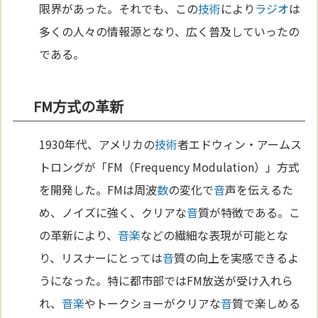
限界があった。それでも、この
技術
により
ラジオ
は
多くの人々の情報源となり、広く普及していったの
である。
FM方式の革新
1930年代、アメリカの
技術
者エドウィン・アームス
トロングが「FM（Frequency Modulation）」方式
を開発した。FMは周波
数
の変化で
音
声を伝えるた
め、ノイズに強く、クリアな
音
質が特徴である。こ
の革新により、
音楽
などの繊細な表現が可能とな
り、リスナーにとっては
音
質の向上を実感できるよ
うになった。特に都市部ではFM放送が受け入れら
れ、
音楽
やトークショーがクリアな
音
質で楽しめる