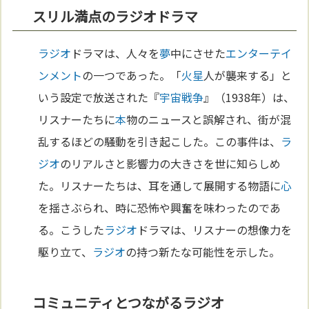
スリル満点のラジオドラマ
ラジオ
ドラマは、人々を
夢
中にさせた
エンターテイ
ンメント
の一つであった。「
火星
人が襲来する」と
いう設定で放送された『
宇宙
戦争
』（1938年）は、
リスナーたちに
本
物のニュースと誤解され、街が混
乱するほどの騒動を引き起こした。この事件は、
ラ
ジオ
のリアルさと影響力の大きさを世に知らしめ
た。リスナーたちは、耳を通して展開する物語に
心
を揺さぶられ、時に恐怖や興奮を味わったのであ
る。こうした
ラジオ
ドラマは、リスナーの想像力を
駆り立て、
ラジオ
の持つ新たな可能性を示した。
コミュニティとつながるラジオ