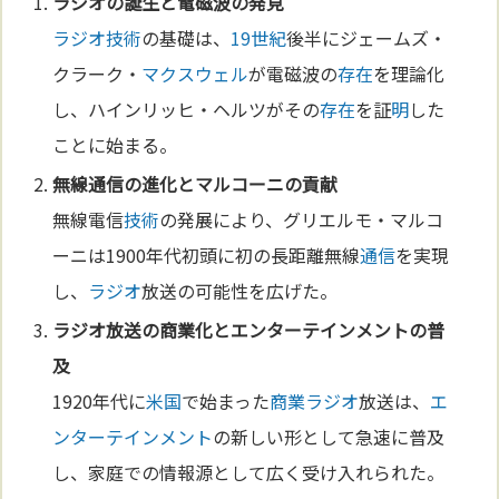
ラジオ
の誕生と電磁波の発見
ラジオ
技術
の基礎は、
19世紀
後半にジェームズ・
クラーク・
マクスウェル
が電磁波の
存在
を理論化
し、ハインリッヒ・ヘルツがその
存在
を証
明
した
ことに始まる。
無線
通信
の
進化
とマルコーニの貢献
無線電信
技術
の発展により、グリエルモ・マルコ
ーニは1900年代初頭に初の長距離無線
通信
を実現
し、
ラジオ
放送の可能性を広げた。
ラジオ
放送の
商業
化と
エンターテインメント
の普
及
1920年代に
米
国
で始まった
商業
ラジオ
放送は、
エ
ンターテインメント
の新しい形として急速に普及
し、家庭での情報源として広く受け入れられた。