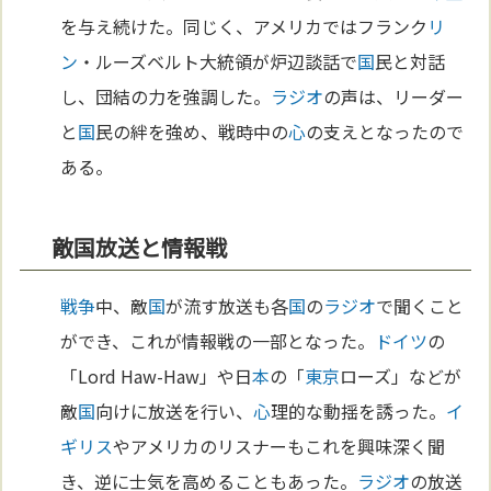
を与え続けた。同じく、アメリカではフランク
リ
ン
・ルーズベルト大統領が炉辺談話で
国
民と対話
し、団結の力を強調した。
ラジオ
の声は、リーダー
と
国
民の絆を強め、戦時中の
心
の支えとなったので
ある。
敵国放送と情報戦
戦争
中、敵
国
が流す放送も各
国
の
ラジオ
で聞くこと
ができ、これが情報戦の一部となった。
ドイツ
の
「Lord Haw-Haw」や日
本
の「
東京
ローズ」などが
敵
国
向けに放送を行い、
心
理的な動揺を誘った。
イ
ギリス
やアメリカのリスナーもこれを興味深く聞
き、逆に士気を高めることもあった。
ラジオ
の放送