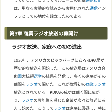
していった。こうしてマルコーニの無線
通信
技術
は、単なる実験的な試みから実用化された
通信
イン
フラとしての地位を確立したのである。
第3章 商業ラジオ放送の幕開け
ラジオ放送、家庭への初の進出
1920年、アメリカのピッツバーグにあるKDKA局が
歴史的な放送を開始した。この放送局はアメリカ合
衆
国
大統領
選挙
の結果を発信し、多くの家庭がその
瞬間を
ラジオ
で聞いた。これが世界初の
商業
ラジオ
放送とされている。KDKAの成功は瞬く間に広が
り、
ラジオ
の可能性を感じた企業が次々と放送に参
入し始めた。こうして
ラジオ
は家庭に浸透し、特に