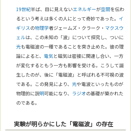
19世紀
半ば、目に見えない
エネルギー
が
空間
を伝わ
るという考えは多くの人にとって奇妙であった。
イ
ギリス
の
物理学
者ジェームズ・クラーク・
マクスウ
ェル
は、この未知の「波」について探究し、ついに
光
も電磁波の一種であることを突き止めた。彼の理
論によると、
電気
と磁気は密接に関連し合い、一方
が変化するともう一方も影響を受ける。こうして誕
生したのが、後に「電磁波」と呼ばれる不可視の波
である。この発見により、
光
や電波といったものが
物理的に説
明
可能になり、
ラジオ
の基礎が築かれた
のである。
実験が明らかにした「電磁波」の存在