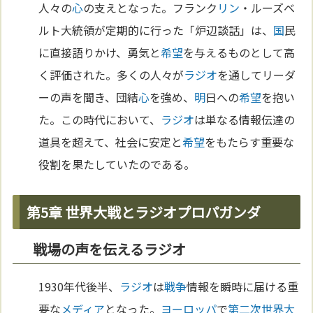
人々の
心
の支えとなった。フランク
リン
・ルーズベ
ルト大統領が定期的に行った「炉辺談話」は、
国
民
に直接語りかけ、勇気と
希望
を与えるものとして高
く評価された。多くの人々が
ラジオ
を通してリーダ
ーの声を聞き、団結
心
を強め、
明
日への
希望
を抱い
た。この時代において、
ラジオ
は単なる情報伝達の
道具を超えて、社会に安定と
希望
をもたらす重要な
役割を果たしていたのである。
第5章 世界大戦とラジオプロパガンダ
戦場の声を伝えるラジオ
1930年代後半、
ラジオ
は
戦争
情報を瞬時に届ける重
要な
メディア
となった。
ヨーロッパ
で
第二次世界大