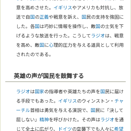
意を高めさせた。
イギリス
やアメリカも対抗し、放
送で自
国
の
正義
や戦意を訴え、
国
民の支持を強固に
した。各
国
は巧妙に情報を操作し、敵
国
の士気を下
げるような放送を行った。こうして
ラジオ
は、戦意
を高め、敵
国
に
心
理的圧力を与える道具として利用
されたのである。
英雄の声が国民を鼓舞する
ラジオ
は
国家
の指導者や英雄たちの声を
国
民に届け
る手段でもあった。
イギリス
のウィンストン・
チャ
ーチル
首相は勇気を与える演説で、
国
民に「決して
屈しない」
精神
を呼びかけた。その声は
ラジオ
を通
じて全土に広がり、
ドイツ
の空襲下でも人々に
希望