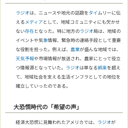
ラジオ
は、ニュースや地元の話題を
タイ
ムリーに伝
える
メディア
として、地域コミュニティにも欠かせ
ない
存在
となった。特に地方の
ラジオ
局は、地域の
イベントや気
象
情報、緊急時の連絡手段として重要
な役割を担った。例えば、
農業
が盛んな地域では、
天気予報
や市場情報が放送され、農家にとって役立
つ情報源となっていた。
ラジオ
は単なる
娯楽
を超え
て、地域社会を支える生活インフラとしての地位を
確立していったのである。
大恐慌時代の「希望の声」
経済大恐慌に見舞われたアメリカでは、
ラジオ
が