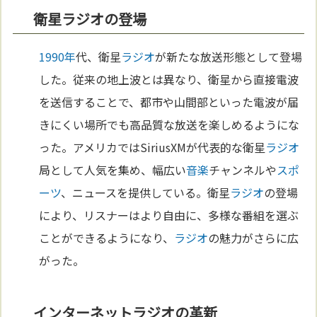
衛星ラジオの登場
1990年
代、衛星
ラジオ
が新たな放送形態として登場
した。従来の地上波とは異なり、衛星から直接電波
を送信することで、都市や山間部といった電波が届
きにくい場所でも高品質な放送を楽しめるようにな
った。アメリカではSiriusXMが代表的な衛星
ラジオ
局として人気を集め、幅広い
音楽
チャンネルや
スポ
ーツ
、ニュースを提供している。衛星
ラジオ
の登場
により、リスナーはより自由に、多様な番組を選ぶ
ことができるようになり、
ラジオ
の魅力がさらに広
がった。
インターネットラジオの革新