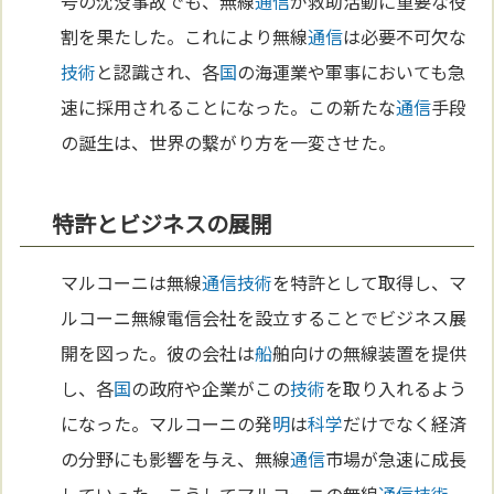
号の沈没事故でも、無線
通信
が救助活動に重要な役
割を果たした。これにより無線
通信
は必要不可欠な
技術
と認識され、各
国
の海運業や軍事においても急
速に採用されることになった。この新たな
通信
手段
の誕生は、世界の繋がり方を一変させた。
特許とビジネスの展開
マルコーニは無線
通信
技術
を特許として取得し、マ
ルコーニ無線電信会社を設立することでビジネス展
開を図った。彼の会社は
船
舶向けの無線装置を提供
し、各
国
の政府や企業がこの
技術
を取り入れるよう
になった。マルコーニの発
明
は
科学
だけでなく経済
の分野にも影響を与え、無線
通信
市場が急速に成長