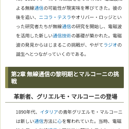
よる無線
通信
の可能性が現実味を帯びてきた。彼の
後を追い、
ニコラ・テスラ
やオリバー・ロッジとい
った研究者たちが無線
通信
の研究を開始し、電磁波
を活用した新しい
通信
技術
の基礎が築かれた。電磁
波の発見からはじまるこの挑戦が、やがて
ラジオ
の
誕生へとつながっていくのである。
第2章 無線通信の黎明期とマルコーニの挑
戦
革新者、グリエルモ・マルコーニの登場
1890年代、
イタリア
の青年グリエルモ・マルコーニ
は新しい
通信
方法に
心
を奪われていた。当時、電磁