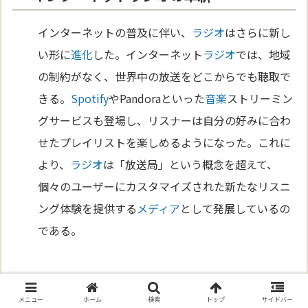
インターネットの普及に伴い、
ラジオ
はさらに新し
い形に
進化
した。インターネット
ラジオ
では、地域
の制約がなく、世界中の放送をどこからでも聴取で
きる。
Spotify
やPandoraといった
音楽
ストリーミン
グサービスも登場し、リスナーは自分の好みに合わ
せたプレイリストを楽しめるようになった。これに
より、
ラジオ
は「放送局」という概念を超えて、
個々のユーザーにカスタマイズされた新たなリスニ
ング体験を提供する
メディア
として発展しているの
である。
未来へ向けたラジオの挑戦
メニュー
ホーム
検索
トップ
サイドバー