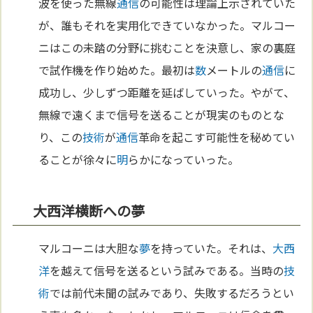
波を使った無線
通信
の可能性は理論上示されていた
が、誰もそれを実用化できていなかった。マルコー
ニはこの未踏の分野に挑むことを決意し、家の裏庭
で試作機を作り始めた。最初は
数
メートルの
通信
に
成功し、少しずつ距離を延ばしていった。やがて、
無線で遠くまで信号を送ることが現実のものとな
り、この
技術
が
通信
革命を起こす可能性を秘めてい
ることが徐々に
明
らかになっていった。
大西洋横断への夢
マルコーニは大胆な
夢
を持っていた。それは、
大西
洋
を越えて信号を送るという試みである。当時の
技
術
では前代未聞の試みであり、失敗するだろうとい