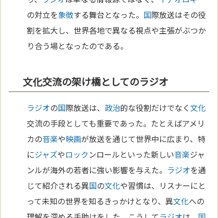
の対立を
象徴
する舞台となった。
国
際放送はその役
割を拡大し、世界各地で異なる視点や主張がぶつか
り合う場となったのである。
文化交流の架け橋としてのラジオ
ラジオ
の
国
際放送は、
政治
的な役割だけでなく
文化
交流の手段としても重要であった。たとえばアメリ
カの
音楽
や
映画
が放送を通じて世界中に広まり、特
に
ジャズ
や
ロック
ンロールといった新しい
音楽
ジャ
ンルが海外の若者に強い影響を与えた。
ラジオ
を通
じて紹介される異
国
の
文化
や習慣は、リスナーにと
って未知の世界を知るきっかけとなり、異
文化
への
理解を深める手助けをした。こうして
ラジオ
は、
国