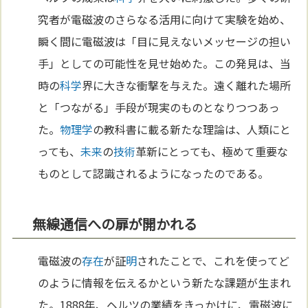
究者が電磁波のさらなる活用に向けて実験を始め、
瞬く間に電磁波は「目に見えないメッセージの担い
手」としての可能性を見せ始めた。この発見は、当
時の
科学
界に大きな衝撃を与えた。遠く離れた場所
と「つながる」手段が現実のものとなりつつあっ
た。
物理学
の教科書に載る新たな理論は、人類にと
っても、
未来
の
技術
革新にとっても、極めて重要な
ものとして認識されるようになったのである。
無線通信への扉が開かれる
電磁波の
存在
が証
明
されたことで、これを使ってど
のように情報を伝えるかという新たな課題が生まれ
た。1888年、ヘルツの業績をきっかけに、電磁波に