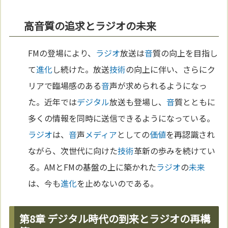
高音質の追求とラジオの未来
FMの登場により、
ラジオ
放送は
音
質の向上を目指し
て
進化
し続けた。放送
技術
の向上に伴い、さらにク
リアで臨場感のある
音
声が求められるようになっ
た。近年では
デジタル
放送も登場し、
音
質とともに
多くの情報を同時に送信できるようになっている。
ラジオ
は、
音
声
メディア
としての
価値
を再認識され
ながら、次世代に向けた
技術
革新の歩みを続けてい
る。AMとFMの基盤の上に築かれた
ラジオ
の
未来
は、今も
進化
を止めないのである。
第8章 デジタル時代の到来とラジオの再構