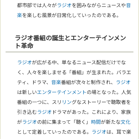
都市部では人々が
ラジオ
を囲みながらニュースや
音
楽
を楽しむ風景が日常化していったのである。
ラジオ番組の誕生とエンターテインメン
ト革命
ラジオ
が広がる中、単なるニュース配信だけでな
く、人々を楽しませる「番組」が生まれた。バラエ
ティ、ドラマ、
音楽
番組が次々と制作され、
ラジオ
は新しい
エンターテインメント
の場となった。人気
番組の一つに、スリ
リン
グなストーリーで聴取者を
引き込む
ラジオ
ドラマがあった。これにより、家族
が
ラジオ
の前に集まって「聴く」
時間
が新たな
文化
として定着していったのである。
ラジオ
は、耳で楽