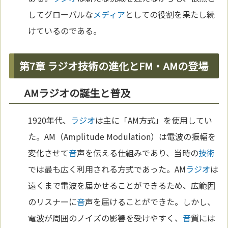
してグローバルな
メディア
としての役割を果たし続
けているのである。
第7章 ラジオ技術の進化とFM・AMの登場
AMラジオの誕生と普及
1920年代、
ラジオ
は主に「AM方式」を使用してい
た。AM（Amplitude Modulation）は電波の振幅を
変化させて
音
声を伝える仕組みであり、当時の
技術
では最も広く利用される方式であった。AM
ラジオ
は
遠くまで電波を届かせることができるため、広範囲
のリスナーに
音
声を届けることができた。しかし、
電波が周囲のノイズの影響を受けやすく、
音
質には