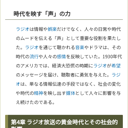
時代を映す「声」の力
ラジオ
は情報や
娯楽
だけでなく、人々の日常や時代
のムードを伝える「声」として重要な役割を果たし
た。
ラジオ
を通じて聴かれる
音楽
やドラマは、その
時代の
流行
や人々の
感情
を反映していた。1930年代
のアメリカでは、経済大恐慌の時期に
ラジオ
が
希望
のメッセージを届け、聴取者に勇気を与えた。
ラジ
オ
は、単なる情報伝達の手段ではなく、社会の変化
や時代の
精神
を映し出す
媒体
として人々に影響を与
え続けたのである。
第4章 ラジオ放送の黄金時代とその社会的