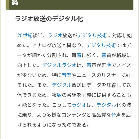
築
ラジオ放送のデジタル化
20世紀
後半、
ラジオ
放送が
デジタル
技術
に対応し始
めた。アナログ放送と異なり、
デジタル
技術
ではデ
ータが細かく分割され、雑
音
に強く、
音
質が格段に
向上した。
デジタル
ラジオ
は、
音
声が鮮
明
でノイズ
が少ないため、特に
音楽
やニュースのリスナーに好
まれた。また、
デジタル
放送はデータを圧縮して送
信できるため、複
数
の番組を同時に提供することも
可能となった。こうして
ラジオ
は、
デジタル
化の波
に乗り、より多様なコンテンツと高品質な
音
声を届
けられるようになったのである。