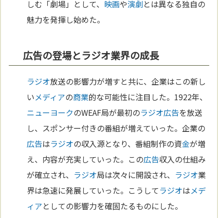
しむ「劇場」として、
映画
や
演劇
とは異なる独自の
魅力を発揮し始めた。
広告の登場とラジオ業界の成長
ラジオ
放送の影響力が増すと共に、企業はこの新し
い
メディア
の
商業
的な可能性に注目した。1922年、
ニューヨーク
のWEAF局が最初の
ラジオ
広告
を放送
し、スポンサー付きの番組が増えていった。企業の
広告
は
ラジオ
の収入源となり、番組制作の資
金
が増
え、内容が充実していった。この
広告
収入の仕組み
が確立され、
ラジオ
局は次々に開設され、
ラジオ
業
界は急速に発展していった。こうして
ラジオ
は
メデ
ィア
としての影響力を確固たるものにした。