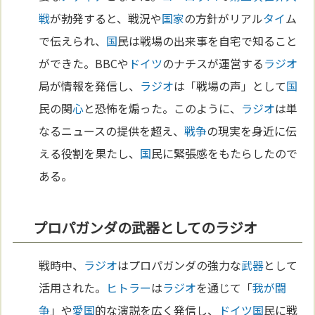
戦
が勃発すると、戦況や
国家
の方針がリアル
タイ
ム
で伝えられ、
国
民は戦場の出来事を自宅で知ること
ができた。BBCや
ドイツ
のナチスが運営する
ラジオ
局が情報を発信し、
ラジオ
は「戦場の声」として
国
民の関
心
と恐怖を煽った。このように、
ラジオ
は単
なるニュースの提供を超え、
戦争
の現実を身近に伝
える役割を果たし、
国
民に緊張感をもたらしたので
ある。
プロパガンダの武器としてのラジオ
戦時中、
ラジオ
はプロパガンダの強力な
武器
として
活用された。
ヒトラー
は
ラジオ
を通じて「
我が闘
争
」や
愛
国
的な演説を広く発信し、
ドイツ
国
民に戦