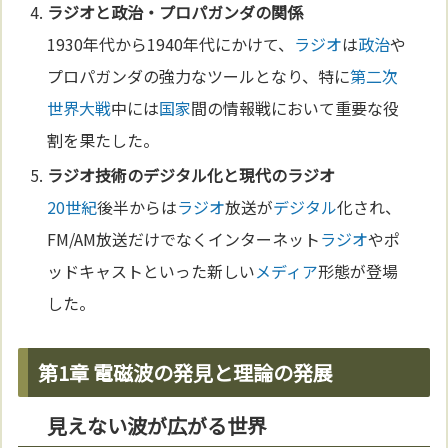
ラジオ
と
政治
・プロパガンダの関係
1930年代から1940年代にかけて、
ラジオ
は
政治
や
プロパガンダの強力なツールとなり、特に
第二次
世界大戦
中には
国家
間の情報戦において重要な役
割を果たした。
ラジオ
技術
の
デジタル
化と現代の
ラジオ
20世紀
後半からは
ラジオ
放送が
デジタル
化され、
FM/AM放送だけでなくインターネット
ラジオ
やポ
ッドキャストといった新しい
メディア
形態が登場
した。
第1章 電磁波の発見と理論の発展
見えない波が広がる世界