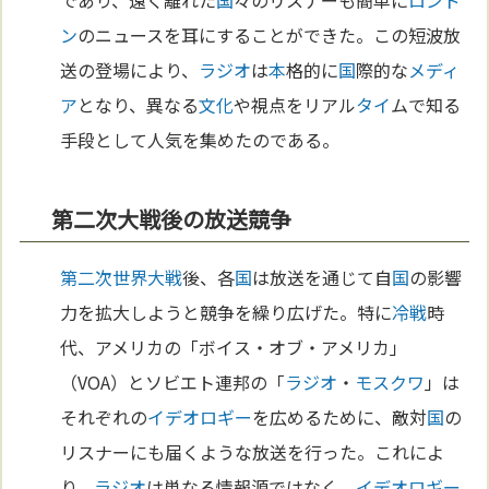
ン
のニュースを耳にすることができた。この短波放
送の登場により、
ラジオ
は
本
格的に
国
際的な
メディ
ア
となり、異なる
文化
や視点をリアル
タイ
ムで知る
手段として人気を集めたのである。
第二次大戦後の放送競争
第二次世界大戦
後、各
国
は放送を通じて自
国
の影響
力を拡大しようと競争を繰り広げた。特に
冷戦
時
代、アメリカの「ボイス・オブ・アメリカ」
（VOA）とソビエト連邦の「
ラジオ
・
モスクワ
」は
それぞれの
イデオロギー
を広めるために、敵対
国
の
リスナーにも届くような放送を行った。これによ
り、
ラジオ
は単なる情報源ではなく、
イデオロギー