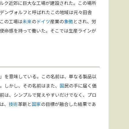
ルク近郊に巨大な工場が建設された。この場所
デンヴォルフと呼ばれたこの地域は元々田舎
この工場は
未来
の
ドイツ
産業の
象徴
とされ、労
使命感を持って働いた。そこでは生産ラインが
」を意味している。この名前は、単なる製品以
。しかし、その名前はまた、
国
民の手に届く価
前は、シンプルで覚えやすいだけでなく、プロ
は、
技術
革新と
国家
の目標が融合した結果であ