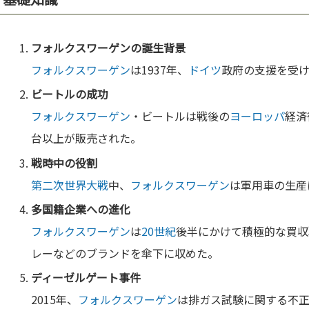
フォルクスワーゲン
の誕生背景
フォルクスワーゲン
は1937年、
ドイツ
政府の支援を受
ビートルの成功
フォルクスワーゲン
・ビートルは戦後の
ヨーロッパ
経済
台以上が販売された。
戦時中の役割
第二次世界大戦
中、
フォルクスワーゲン
は軍用車の生産
多
国
籍企業への
進化
フォルクスワーゲン
は
20世紀
後半にかけて積極的な買収
レーなどのブランドを傘下に収めた。
ディーゼルゲート事件
2015年、
フォルクスワーゲン
は排ガス試験に関する不