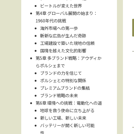
ビートルが変えた世界
第4章 グローバル展開の始まり：
1960年代の挑戦
海外市場への第一歩
斬新な広告が生んだ奇跡
工場建設で築いた現地の信頼
国境を越えた文化的影響
第5章 多ブランド戦略：アウディか
らポルシェまで
ブランドの力を信じて
ポルシェとの特別な関係
プレミアムブランドの集結
ブランド戦略の未来
第6章 環境への挑戦：電動化への道
地球を救う使命に立ち上がる
新しい工場、新しい未来
バッテリーが開く新しい可能
性