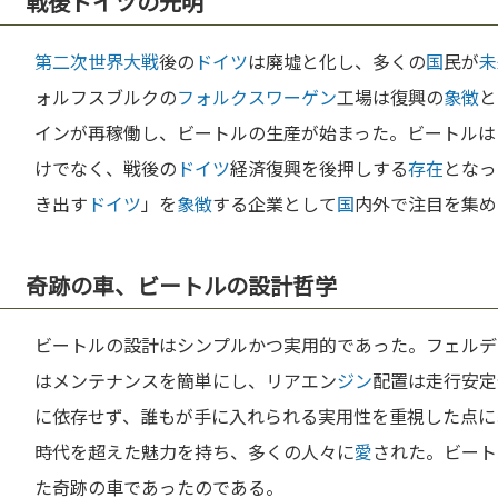
戦後ドイツの光明
第二次世界大戦
後の
ドイツ
は廃墟と化し、多くの
国
民が
未
ォルフスブルクの
フォルクスワーゲン
工場は復興の
象徴
と
インが再稼働し、ビートルの生産が始まった。ビートルは
けでなく、戦後の
ドイツ
経済復興を後押しする
存在
となっ
き出す
ドイツ
」を
象徴
する企業として
国
内外で注目を集め
奇跡の車、ビートルの設計哲学
ビートルの設計はシンプルかつ実用的であった。フェルデ
はメンテナンスを簡単にし、リアエン
ジン
配置は走行安定
に依存せず、誰もが手に入れられる実用性を重視した点に
時代を超えた魅力を持ち、多くの人々に
愛
された。ビート
た奇跡の車であったのである。