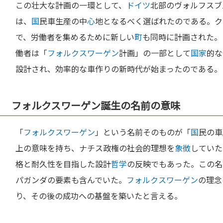
この壮大な計画の一環として、
ドイツ
北部のヴォルフスブ
は、
国
民車生産の中
心
地となるべく選ばれたのである。ク
で、労働者を集めるために新しい
町
も同時に計画された。
働者は「
フォルクスワーゲン
計画」の一部として
国家
的な
設計され、効率的な車作りの新時代が始まったのである。
フォルクスワーゲン誕生の名前の意味
「
フォルクスワーゲン
」という名前そのものが「
国
民の車
上の意味を持ち、ナチス政権の社会的理想を
象徴
していた
格と耐久性を目指した設計
哲学
の反映でもあった。この名
パガンダの要素も含んでいた。
フォルクスワーゲン
の理念
り、その後の成功への基盤を築いたと言える。