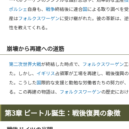
ポルシェ
自身も、
戦争
終結後に連合
国
による取り調べを受
産は
フォルクスワーゲン
に受け継がれた。彼の革新は、逆
性を教えてくれる。
崩壊から再建への道筋
第二次世界大戦
が終結した時点で、
フォルクスワーゲン
工
た。しかし、
イギリス
占領軍が工場を再建し、戦後復興の
た。こうした
国
際的な支援と勤勉な労働者たちの努力が、
る。この再建の物語は、
フォルクスワーゲン
の歴史におけ
第3章 ビートル誕生：戦後復興の象徴