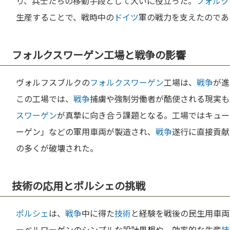
り、兵士たちの移動手段として大いに役立った。
フォルク
生産することで、戦時中の
ドイツ
軍の戦力を支えたのであ
フォルクスワーゲン工場と戦争の影響
ヴォルフスブルクの
フォルクスワーゲン
工場は、
戦争
が進
この工場では、
戦争
捕虜や強制労働者が酷使される現実も
スワーゲン
が真摯に向き合う課題となる。工場ではキュー
ーゲン」などの軍用車両が製造され、
戦争
遂行に直接貢献
の多くが破壊された。
技術の応用とポルシェの挑戦
ポルシェ
は、
戦争
中に得た
技術
と経験を戦後の民生用車両
ーベルワーゲンのシンプルな設計思想や、効率的な生産
技