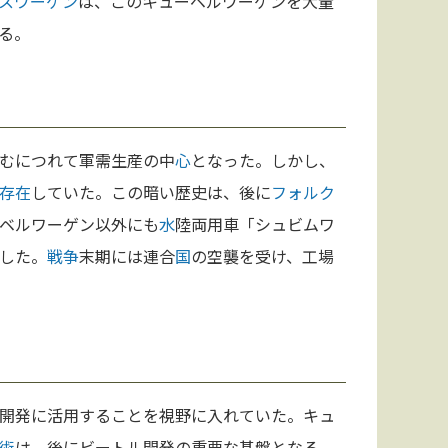
スワーゲン
は、このキューベルワーゲンを大量
る。
むにつれて軍需生産の中
心
となった。しかし、
存在
していた。この暗い歴史は、後に
フォルク
ベルワーゲン以外にも
水
陸両用車「シュビムワ
した。
戦争
末期には連合
国
の空襲を受け、工場
開発に活用することを視野に入れていた。キュ
術
は、後にビートル開発の重要な基盤となる。