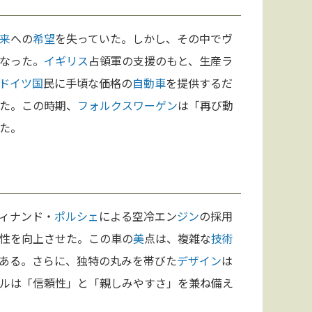
来
への
希望
を失っていた。しかし、その中でヴ
なった。
イギリス
占領軍の支援のもと、生産ラ
ドイツ
国
民に手頃な価格の
自動車
を提供するだ
た。この時期、
フォルクスワーゲン
は「再び動
た。
ィナンド・
ポルシェ
による空冷エン
ジン
の採用
性を向上させた。この車の
美
点は、複雑な
技術
ある。さらに、独特の丸みを帯びた
デザイン
は
ルは「信頼性」と「親しみやすさ」を兼ね備え