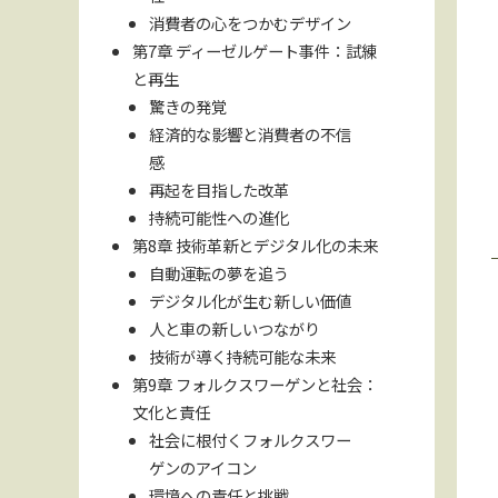
消費者の心をつかむデザイン
第7章 ディーゼルゲート事件：試練
と再生
驚きの発覚
経済的な影響と消費者の不信
感
再起を目指した改革
持続可能性への進化
第8章 技術革新とデジタル化の未来
自動運転の夢を追う
デジタル化が生む新しい価値
人と車の新しいつながり
技術が導く持続可能な未来
第9章 フォルクスワーゲンと社会：
文化と責任
社会に根付くフォルクスワー
ゲンのアイコン
環境への責任と挑戦