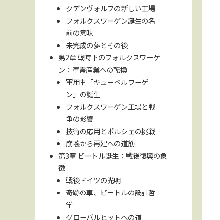
クデンヴォルフの新しい工場
フォルクスワーゲン誕生の名
前の意味
未完成の夢とその後
第2章 戦時下のフォルクスワーゲ
ン：軍需産業への転換
軍用車「キューベルワーゲ
ン」の誕生
フォルクスワーゲン工場と戦
争の影響
技術の応用とポルシェの挑戦
崩壊から再建への道筋
第3章 ビートル誕生：戦後復興の象
徴
戦後ドイツの光明
奇跡の車、ビートルの設計哲
学
グローバルヒットへの道