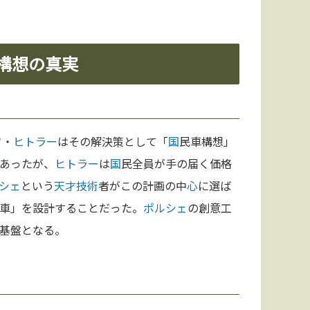
構想の真実
フ・
ヒトラー
はその解決策として「
国
民車構想」
あったが、
ヒトラー
は
国
民全員が手の届く価格
シェ
という
天才
技術
者がこの計画の中
心
に選ば
車」を設計することだった。
ポルシェ
の創意工
基盤となる。