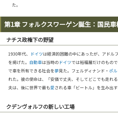
た。
第1章 フォルクスワーゲン誕生：国民車
ナチス政権下の野望
1930年代、
ドイツ
は経済的困難の中にあったが、アドル
を掲げた。
自動車
は当時の
ドイツ
では裕福層だけのもので
で車を所有できる社会を
夢
見た。フェルディナンド・
ポル
れた。彼の使命は、「安価で丈夫、そしてどこでも走れる
夫は、後に世界で最も
愛
される車「ビートル」を生み出す
クデンヴォルフの新しい工場