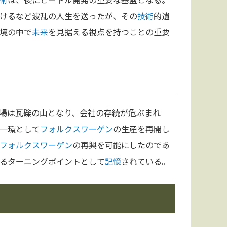
けるなど波乱の人生を送ったが、その
技術
的遺
境の中で
未来
を見据える視点を持つことの重要
場は瓦礫の山となり、会社の存続が危ぶまれ
一環として
フォルクスワーゲン
の生産を再開し
フォルクスワーゲン
の再興を可能にしたのであ
るターニングポイントとして
記憶
されている。