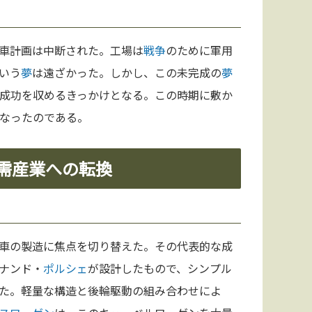
車計画は中断された。工場は
戦争
のために軍用
いう
夢
は遠ざかった。しかし、この未完成の
夢
成功を収めるきっかけとなる。この時期に敷か
なったのである。
軍需産業への転換
車の製造に焦点を切り替えた。その代表的な成
ナンド・
ポルシェ
が設計したもので、シンプル
た。軽量な構造と後輪駆動の組み合わせによ