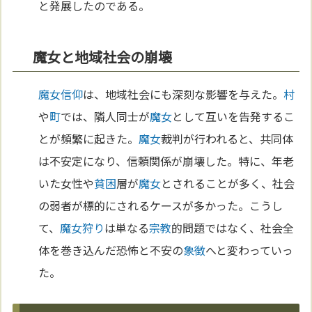
と発展したのである。
魔女と地域社会の崩壊
魔女
信仰
は、地域社会にも深刻な影響を与えた。
村
や
町
では、隣人同士が
魔女
として互いを告発するこ
とが頻繁に起きた。
魔女
裁判が行われると、共同体
は不安定になり、信頼関係が崩壊した。特に、年老
いた女性や
貧困
層が
魔女
とされることが多く、社会
の弱者が標的にされるケースが多かった。こうし
て、
魔女狩り
は単なる
宗教
的問題ではなく、社会全
体を巻き込んだ恐怖と不安の
象徴
へと変わっていっ
た。