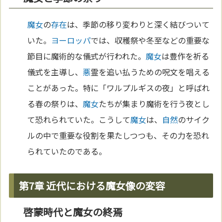
魔女
の
存在
は、季節の移り変わりと深く結びついて
いた。
ヨーロッパ
では、収穫祭や冬至などの重要な
節目に魔術的な儀式が行われた。
魔女
は豊作を祈る
儀式を主導し、
悪
霊を追い払うための呪文を唱える
ことがあった。特に「ワルプルギスの夜」と呼ばれ
る春の祭りは、
魔女
たちが集まり魔術を行う夜とし
て恐れられていた。こうして
魔女
は、
自然
のサイク
ルの中で重要な役割を果たしつつも、その力を恐れ
られていたのである。
第7章 近代における魔女像の変容
啓蒙時代と魔女の終焉