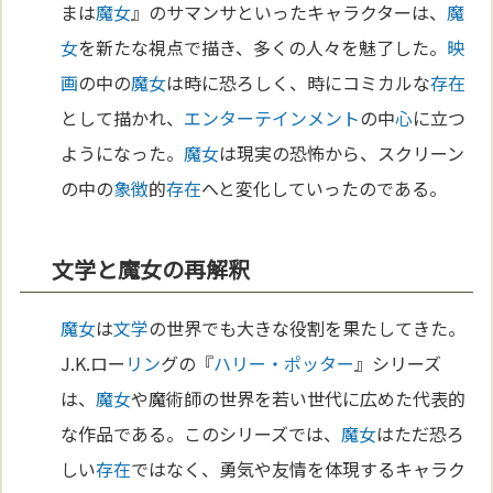
まは
魔女
』のサマンサといったキャラクターは、
魔
女
を新たな視点で描き、多くの人々を魅了した。
映
画
の中の
魔女
は時に恐ろしく、時にコミカルな
存在
として描かれ、
エンターテインメント
の中
心
に立つ
ようになった。
魔女
は現実の恐怖から、スクリーン
の中の
象徴
的
存在
へと変化していったのである。
文学と魔女の再解釈
魔女
は
文学
の世界でも大きな役割を果たしてきた。
J.K.ロー
リン
グの『
ハリー・ポッター
』シリーズ
は、
魔女
や魔術師の世界を若い世代に広めた代表的
な作品である。このシリーズでは、
魔女
はただ恐ろ
しい
存在
ではなく、勇気や友情を体現するキャラク