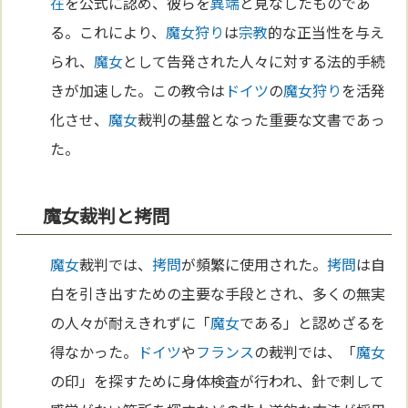
在
を公式に認め、彼らを
異端
と見なしたものであ
る。これにより、
魔女狩り
は
宗教
的な正当性を与え
られ、
魔女
として告発された人々に対する法的手続
きが加速した。この教令は
ドイツ
の
魔女狩り
を活発
化させ、
魔女
裁判の基盤となった重要な文書であっ
た。
魔女裁判と拷問
魔女
裁判では、
拷問
が頻繁に使用された。
拷問
は自
白を引き出すための主要な手段とされ、多くの無実
の人々が耐えきれずに「
魔女
である」と認めざるを
得なかった。
ドイツ
や
フランス
の裁判では、「
魔女
の印」を探すために身体検査が行われ、針で刺して