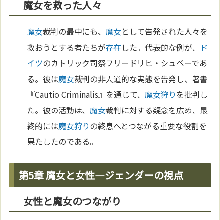
魔女を救った人々
魔女
裁判の最中にも、
魔女
として告発された人々を
救おうとする者たちが
存在
した。代表的な例が、
ド
イツ
のカトリック司祭フリードリヒ・シュペーであ
る。彼は
魔女
裁判の非人道的な実態を告発し、著書
『Cautio Criminalis』を通じて、
魔女狩り
を批判し
た。彼の活動は、
魔女
裁判に対する疑念を広め、最
終的には
魔女狩り
の終息へとつながる重要な役割を
果たしたのである。
第5章 魔女と女性—ジェンダーの視点
女性と魔女のつながり