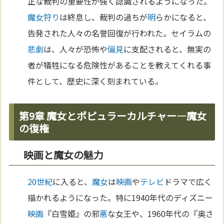
正な裁判の重要性が強く認識されるようになった。
魔女狩り
は終息し、裁判の過ちが
明
らかになると、
告発された人々の名誉回復が行われた。セイラムの
悲劇
は、人々が恐怖や
偏見
に支配されると、無実の
者が犠牲になる危険性があることを教えてくれる事
件として、歴史に深く刻まれている。
第9章 魔女とポピュラーカルチャー—魔女
の復権
映画と魔女の魅力
20世紀
に入ると、
魔女
は
映画
や
テレビ
ドラマで広く
描かれるようになった。特に1940年代のディズニー
映画
『白雪姫』の邪
悪
な女王や、1960年代の『奥さ