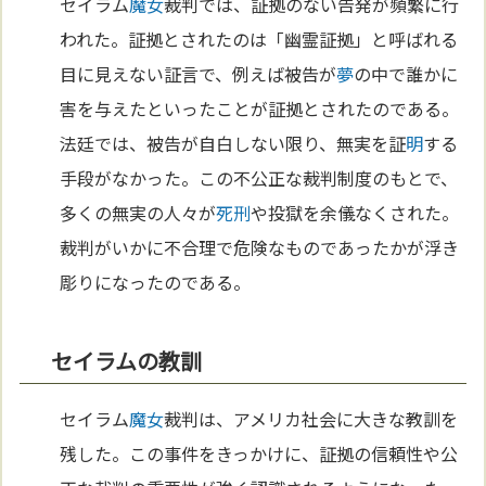
セイラム
魔女
裁判では、証拠のない告発が頻繁に行
われた。証拠とされたのは「幽霊証拠」と呼ばれる
目に見えない証言で、例えば被告が
夢
の中で誰かに
害を与えたといったことが証拠とされたのである。
法廷では、被告が自白しない限り、無実を証
明
する
手段がなかった。この不公正な裁判制度のもとで、
多くの無実の人々が
死刑
や投獄を余儀なくされた。
裁判がいかに不合理で危険なものであったかが浮き
彫りになったのである。
セイラムの教訓
セイラム
魔女
裁判は、アメリカ社会に大きな教訓を
残した。この事件をきっかけに、証拠の信頼性や公