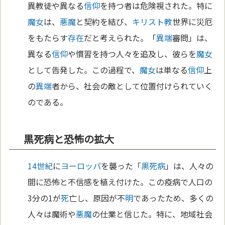
異教徒や異なる
信仰
を持つ者は危険視された。特に
魔女
は、
悪魔
と契約を結び、
キリスト教
世界に災厄
をもたらす
存在
だと考えられた。「
異端
審問」は、
異なる
信仰
や慣習を持つ人々を追及し、彼らを
魔女
として告発した。この過程で、
魔女
は単なる
信仰
上
の
異端
者から、社会の敵として位置付けられていく
のである。
黒死病と恐怖の拡大
14世紀
に
ヨーロッパ
を襲った「
黒死病
」は、人々の
間に恐怖と不信感を植え付けた。この疫病で人口の
3分の1が
死
亡し、原因が不
明
であったため、多くの
人々は魔術や
悪魔
の仕業と信じた。特に、地域社会