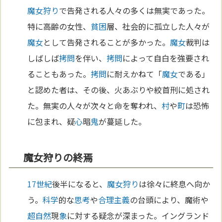
魔女狩り
で告発される人々の多くは無実であった。
特に高齢の女性、
貧困
層、社会的に孤立した人々が
魔女
として告発されることが多かった。
魔女
裁判は
しばしば
拷問
を伴い、
拷問
によって自白を強要され
ることもあった。
拷問
に耐えかねて「
魔女
である」
と認めた者は、その後、火あぶりや絞首刑に処され
た。無実の人々が次々と命を奪われ、
村
や
町
は恐怖
に包まれ、疑
心
暗
鬼
が蔓延した。
魔女狩りの終焉
17世紀
後半になると、
魔女狩り
は徐々に終息へ向か
う。
科学
的な
思考
や
合理主義
の台頭により、魔術や
超自然
現
象
に対する疑念が深まった。イングランド