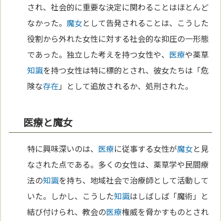
され、社会的に重要な決定に関わることはほとんど
なかった。
魔女
として告発されることは、こうした
役割から外れた女性に対する社会的な抑圧の一形態
であった。独立した考えを持つ女性や、
医療
や薬草
知識
を持つ女性は特に標的とされ、彼女たちは「危
険な
存在
」として追放されるか、処刑された。
医療と魔女
特に興味深いのは、
医療
に従事する女性が
魔女
と見
なされた点である。多くの女性は、薬草学や民間療
法の
知識
を持ち、地域社会で治療師として活動して
いた。しかし、こうした
知識
はしばしば「魔術」と
結び付けられ、教会の
医療
権威を脅かすものとされ