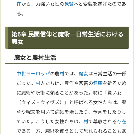
在
から、力強い女性の
象徴
へと変貌を遂げたのであ
る。
第6章 民間信仰と魔術—日常生活における
魔女
魔女と農村生活
中世
ヨーロッパ
の農
村
では、
魔女
は日常生活の一部
だった。
村
人たちは、豊作や家畜の
健康
を祈るため
に魔術や呪術に頼ることがあった。特に「賢い女
（ウィズ・ウィヴズ）」と呼ばれる女性たちは、薬
草や呪文を用いて病気を治したり、予言をしたりし
ていた。こうした女性たちは、
村
で尊敬される
存在
である一方、魔術を使うとして恐れられることもあ