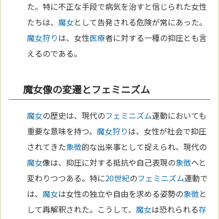
た。特に不正な手段で病気を治すと信じられた女性
たちは、
魔女
として告発される危険が常にあった。
魔女狩り
は、女性
医療
者に対する一種の抑圧とも言
えるのである。
魔女像の変遷とフェミニズム
魔女
の歴史は、現代の
フェミニズム
運動においても
重要な意味を持つ。
魔女狩り
は、女性が社会で抑圧
されてきた
象徴
的な出来事として捉えられ、現代の
魔女
像は、抑圧に対する抵抗や自己表現の
象徴
へと
変わりつつある。特に
20世紀
の
フェミニズム
運動で
は、
魔女
は女性の独立や自由を求める姿勢の
象徴
と
して再解釈された。こうして、
魔女
は恐れられる
存