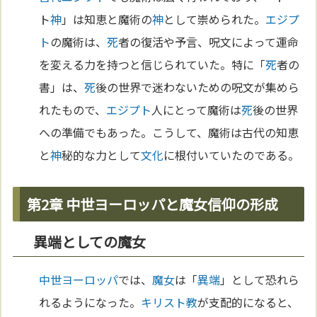
ト
神
」は知恵と魔術の
神
として崇められた。
エジプ
ト
の魔術は、
死
者の復活や予言、呪文によって運命
を変える力を持つと信じられていた。特に「
死
者の
書」は、
死
後の世界で迷わないための呪文が集めら
れたもので、
エジプト
人にとって魔術は
死
後の世界
への準備でもあった。こうして、魔術は古代の知恵
と
神
秘的な力として
文化
に根付いていたのである。
第2章 中世ヨーロッパと魔女信仰の形成
異端としての魔女
中世
ヨーロッパ
では、
魔女
は「
異端
」として恐れら
れるようになった。
キリスト教
が支配的になると、