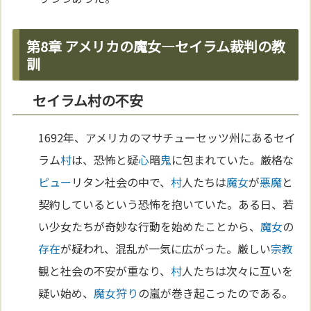
第8章 アメリカの魔女—セイラム裁判の教
訓
セイラム村の不安
1692年、アメリカのマサチューセッツ州にあるセイ
ラム
村
は、恐怖と疑
心
暗
鬼
に包まれていた。厳格な
ピュー
リタン社会の中で、
村
人たちは
魔女
が
悪魔
と
契約しているという恐怖を抱いていた。ある日、若
い少女たちが奇妙な行動を始めたことから、
魔女
の
存在
が疑われ、混乱が一気に広がった。厳しい
宗教
観と社会の不安が重なり、
村
人たちは次々に互いを
疑い始め、
魔女狩り
の嵐が巻き起こったのである。