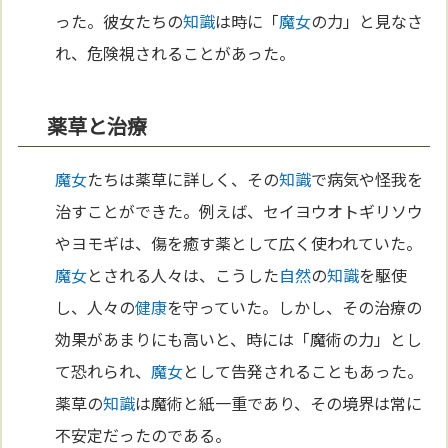
った。彼女たちの
知識
は時に「
魔女
の力」と見なさ
れ、危険視されることがあった。
薬草と治療
魔女
たちは薬草に詳しく、その
知識
で病気や怪我を
治すことができた。例えば、セイヨウオトギリソウ
やヨモギは、傷を癒す薬として広く使われていた。
魔女
とされる人々は、こうした
自然
の
知識
を駆使
し、人々の
健康
を守っていた。しかし、その治療の
効果があまりにも高いと、時には「魔術の力」とし
て恐れられ、
魔女
として告発されることもあった。
薬草の
知識
は魔術と紙一重であり、その境界は常に
不安定だったのである。