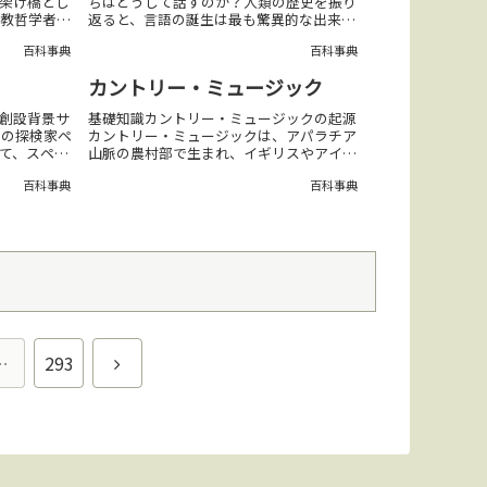
架け橋とし
ちはどうして話すのか？人類の歴史を振り
仏教哲学者で
返ると、言語の誕生は最も驚異的な出来事
の業績 中
の一つである。考えてみてほしい。何千年
百科事典
百科事典
本国内外で
も前、人類は音を駆使して、狩りや道具の
た。比較思
作り方を伝え始めた。最初の言語がどのよ
カントリー・ミュージック
うに生まれ...
創設背景サ
基礎知識カントリー・ミュージックの起源
ンの探検家ペ
カントリー・ミュージックは、アパラチア
て、スペイ
山脈の農村部で生まれ、イギリスやアイル
された都市
ランドからの移民のフォーク音楽に由来す
百科事典
百科事典
先住民の関
るジャンルである。ホンキートンク・スタ
民であるマ
イルホンキートンクは、20世紀初頭にテキ
サスの酒場...
次
…
293
へ