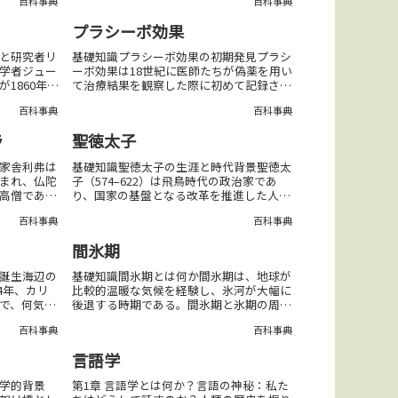
百科事典
百科事典
することが
係馬の家畜化は紀元前4000年頃、中央アジ
リの歴史的
アの草原地帯で始まり、移動手段や食料源
プラシーボ効果
とし...
と研究者リ
基礎知識プラシーボ効果の初期発見プラシ
学者ジュー
ーボ効果は18世紀に医師たちが偽薬を用い
1860年代
て治療結果を観察した際に初めて記録され
に関する研
た現象である。第二次世界大戦における応
百科事典
百科事典
サジュー曲
用第二次世界大戦中にモルヒネが不足し、
は直交する
医師が生理食塩水を痛み止めとして使った
ラ
聖徳太子
際に、プラ...
家舎利弗は
基礎知識聖徳太子の生涯と時代背景聖徳太
まれ、仏陀
子（574–622）は飛鳥時代の政治家であ
高僧であ
り、国家の基盤となる改革を推進した人物
利弗は智慧
である。冠位十二階制度の導入聖徳太子は
百科事典
百科事典
においてそ
603年に身分に基づかない官僚制度である
されてい
冠位十二階制度を導入し、能力主義を促進
間氷期
した。...
と誕生海辺の
基礎知識間氷期とは何か間氷期は、地球が
74年、カリ
比較的温暖な気候を経験し、氷河が大幅に
で、何気な
後退する時期である。間氷期と氷期の周期
始まった。
的変化間氷期と氷期は、地球軌道の変動
百科事典
百科事典
間たちは、
（ミランコビッチ・サイクル）によって約
スポーツを
10万年の周期で繰り返される。地質学的証
言語学
拠とその意義...
哲学的背景
第1章 言語学とは何か？言語の神秘：私た