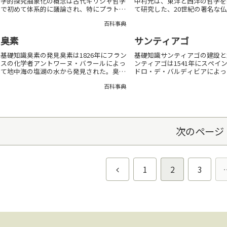
学的探究抽象化の概念は古代ギリシャ哲学
中村元は、東洋と西洋の哲学を
で初めて体系的に議論され、特にプラトン
て研究した、20世紀の著名な
とアリストテレスが抽象的な「イデア」の
ある。仏教思想における中村元
百科事典
重要性を強調した。数学における抽象化の
村元は、仏教の教義や思想を日
発展数学は数や形状の抽象概念を扱うこと
広め、その学術的研究に貢献し
臭素
サンティアゴ
で、普遍的な...
想研究の先...
基礎知識臭素の発見臭素は1826年にフラン
基礎知識サンティアゴの建設と
スの化学者アントワーヌ・バラールによっ
ンティアゴは1541年にスペイ
て地中海の塩湖の水から発見された。臭素
ドロ・デ・バルディビアによっ
の化学的性質臭素はハロゲン元素であり、
ン植民地拡大の一環として設立
百科事典
液体状態で存在する数少ない元素の一つで
である。スペイン植民地支配と
ある。臭素の工業的利用臭素は防炎剤、写
係スペインの支配に対し、先住
真フィル...
プチェ族...
次のページ
前
1
2
3
へ