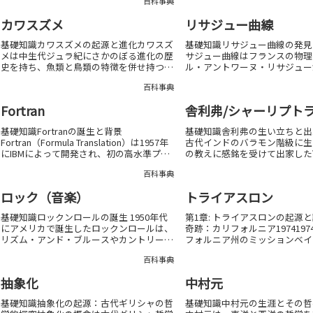
百科事典
仕事に深く関わっており、父親は沿岸警備
ばれる規則的なパターンを形成
隊、母親は連邦裁判所の職員であった。こ
知られている。ラングトンのア
カワスズメ
リサジュー曲線
の環境...
背景クリス・...
基礎知識カワスズメの起源と進化カワスズ
基礎知識リサジュー曲線の発見
メは中生代ジュラ紀にさかのぼる進化の歴
サジュー曲線はフランスの物理
史を持ち、魚類と鳥類の特徴を併せ持つユ
ル・アントワーヌ・リサジューが
ニークな分類群である。地理的分布と生息
に発見し、光学や音波の可視化
百科事典
環境カワスズメは主にアジアとヨーロッパ
究に活用された曲線である。リ
の温帯地域に生息し、河川や湖沼の水辺を
線の数学的定義リサジュー曲線
Fortran
舎利弗/シャーリプト
中心に繁栄し...
2つの単...
基礎知識Fortranの誕生と背景
基礎知識舎利弗の生い立ちと出
Fortran（Formula Translation）は1957年
古代インドのバラモン階級に生
にIBMによって開発され、初の高水準プロ
の教えに感銘を受けて出家した
グラミング言語として計算機科学の歴史を
る。舎利弗の智慧と弟子たち舎
百科事典
切り開いたものである。科学技術計算への
第一と称され、仏教経典の多く
特化Fortranは科...
の卓越した理解力と教導力が記
ロック（音楽）
トライアスロン
る。舎利弗の教え...
基礎知識ロックンロールの誕生 1950年代
第1章: トライアスロンの起源
にアメリカで誕生したロックンロールは、
奇跡：カリフォルニア197419
リズム・アンド・ブルースやカントリーな
フォルニア州のミッションベイ
どの影響を受けた音楽ジャンルである。ブ
い集まりからトライアスロンは
百科事典
リティッシュ・インヴェイジョン 1960年
ジョン・コリンズ少佐と彼の仲
代にイギリスのバンド、特にビートルズや
陸海空を組み合わせた挑戦的な
抽象化
中村元
ロー...
思...
基礎知識抽象化の起源：古代ギリシャの哲
基礎知識中村元の生涯とその