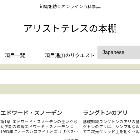
知識を紡ぐオンライン百科事典
アリストテレスの本棚
項目一覧
項目追加のリクエスト
エドワード・スノーデン
ラングトンのアリ
第1章: エドワード・スノーデンの生い立ち
基礎知識ラングトンのアリの基
幼少期の環境エドワード・スノーデンは
グトンのアリは、シンプルなル
1983年にノースカロライナ州エリザベスシ
て二次元グリッド上を動くセル
ティで生まれた。彼の家族は軍事と政府の
トンであり、最終的に「ハイウ