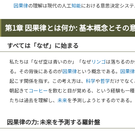
因果律
の理解は現代の人工
知能
における意思決定システ
第1章 因果律とは何か: 基本概念とその
すべては「なぜ」に始まる
私たちは「なぜ空は青いのか」「なぜ
リンゴ
は落ちるのか
る。その背後にあるのが
因果律
という概念である。
因果律
起こす関係を指す。この考え方は、
科学
や
哲学
だけでなく
朝起きて
コーヒー
を飲むと目が覚める、という経験も一種
たちは過去を理解し、
未来
を予測しようとするのである。
因果律の力: 未来を予測する羅針盤