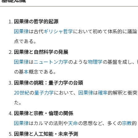
因果律
の
哲学
的起源
因果律
は古代
ギリシャ
哲学
において初めて体系的に議論
点である。
因果律
と
自然科学
の発展
因果律
は
ニュートン力学
のような
物理学
の基盤を成し、
の基
本
概念である。
因果律
の挑戦：
量子力学
の台頭
20世紀
の
量子力学
において、
因果律
は
確率
的解釈と衝突
た。
因果律
と
宗教
・
倫理
の関係
因果律
はカルマの法則や
天命
の思想など、多くの
宗教
的
因果律
と人工
知能
・
未来
予測