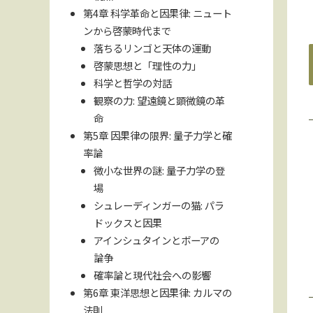
第4章 科学革命と因果律: ニュート
ンから啓蒙時代まで
落ちるリンゴと天体の運動
啓蒙思想と「理性の力」
科学と哲学の対話
観察の力: 望遠鏡と顕微鏡の革
命
第5章 因果律の限界: 量子力学と確
率論
微小な世界の謎: 量子力学の登
場
シュレーディンガーの猫: パラ
ドックスと因果
アインシュタインとボーアの
論争
確率論と現代社会への影響
第6章 東洋思想と因果律: カルマの
法則