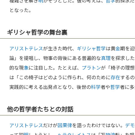
複雑さを解き
明
かそうとした。彼の考えは、
哲学
的探求だ
となった。
ギリシャ哲学の舞台裏
アリストテレス
が生きた時代、
ギリシャ
哲学
は黄
金
期を迎
論」を提唱し、物事の背後にある普遍的な
真理
を探求した
的な現
象
に注目した。たとえば、
プラトン
が「椅子の理想
は「この椅子はどのように作られ、何のために
存在
するの
実践的に考える出発点となり、後世の
科学
者や
哲学
者に多
他の哲学者たちとの対話
アリストテレス
だけが
因果律
を語ったわけではない。
デモ
って説
明
しようとし、
ヘラクレイトス
は「万
物流
転」を唱