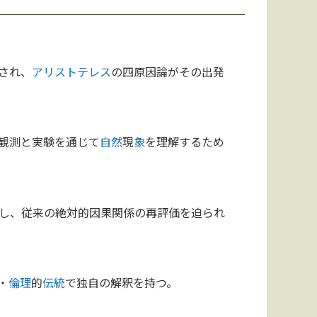
され、
アリストテレス
の四原因論がその出発
観測と実験を通じて
自然
現
象
を理解するため
し、従来の絶対的因果関係の再評価を迫られ
・
倫理
的
伝統
で独自の解釈を持つ。