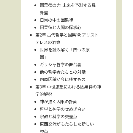
因果律の力: 未来を予測する羅
針盤
日常の中の因果律
因果律と人間の探求心
第2章 古代哲学と因果律: アリスト
テレスの洞察
世界を読み解く「四つの原
因」
ギリシャ哲学の舞台裏
他の哲学者たちとの対話
四原因論が今に残すもの
第3章 中世思想における因果律の神
学的解釈
神が描く因果の計画
哲学と神学のせめぎ合い
宗教と科学の交差点
東西交流がもたらした新しい
視点