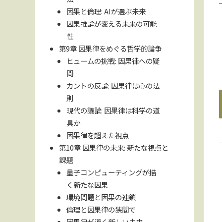
因果と倫理: AIが選ぶ未来
因果推論が変える未来の可能
性
第9章 因果律をめぐる哲学的論争
ヒュームの挑戦: 因果律への疑
問
カントの反論: 因果律は心の法
則
現代の議論: 因果律は科学の道
具か
因果律を超えた視点
第10章 因果律の未来: 新たな視点と
課題
量子コンピューティングが描
く新たな因果
環境問題と因果の連鎖
倫理と因果律の狭間で
因果律が導く新しい未来