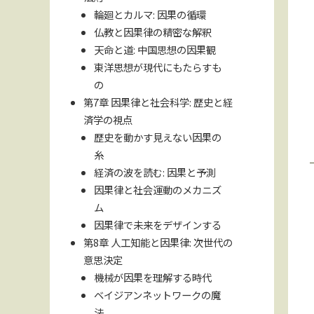
輪廻とカルマ: 因果の循環
仏教と因果律の精密な解釈
天命と道: 中国思想の因果観
東洋思想が現代にもたらすも
の
第7章 因果律と社会科学: 歴史と経
済学の視点
歴史を動かす見えない因果の
糸
経済の波を読む: 因果と予測
因果律と社会運動のメカニズ
ム
因果律で未来をデザインする
第8章 人工知能と因果律: 次世代の
意思決定
機械が因果を理解する時代
ベイジアンネットワークの魔
法