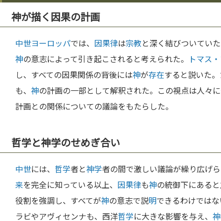
神が描く因果の計画
中世
ヨーロッパ
では、
因果律
は
宗教
と深く結びついていた
神
の意志によって引き起こされると考えられた。
トマス・
し、すべての因果関係の背後には
神
が
存在
すると説いた。
も、
神
の計画の一部として解釈された。この視点は人々に
計画との関係についての議論をもたらした。
哲学と神学のせめぎ合い
中世
には、
哲学
者と
神学
者の間で激しい議論が繰り広げら
来
を完全に知っている以上、
因果律
も
神
の統御下にあると
役割を強調し、すべてが
神
の意志で説
明
できるわけではな
ラビやアヴィセンナも、西洋
哲学
に大きな影響を与え、
神