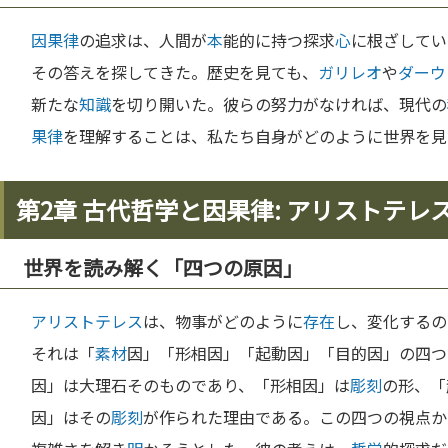
因果律
の追求は、人間が
本
能的に持つ探求
心
に根ざしてい
その答えを探してきた。歴史を見ても、
ガリレオ
や
ダーウ
新たな
知識
を切り開いた。彼らの努力がなければ、現代の
果律
を理解することは、私たち自身がどのように世界を見
第2章 古代哲学と因果律: アリストテレ
世界を読み解く「四つの原因」
アリストテレス
は、物事がどのように
存在
し、変化するの
それは「
素材
因」「形相因」「起動因」「目的因」の四つ
因」は大理石そのものであり、「形相因」は
彫刻
の形、「
因」はその
彫刻
が作られた理由である。この四つの視点か