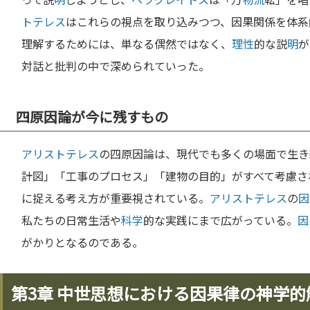
トテレス
はこれらの視点を取り込みつつ、因果関係を体系
理解するためには、単なる偶然ではなく、
理性
的な説
明
が
対話と批判の中で深められていった。
四原因論が今に残すもの
アリストテレス
の四原因論は、現代でも多くの場面で生き
計図」「工事のプロセス」「建物の目的」がすべて考慮さ
に捉える考え方が重要視されている。
アリストテレス
の
因
私たちの日常生活や
科学
的な実践にまで広がっている。
因
がかりとなるのである。
第3章 中世思想における因果律の神学的