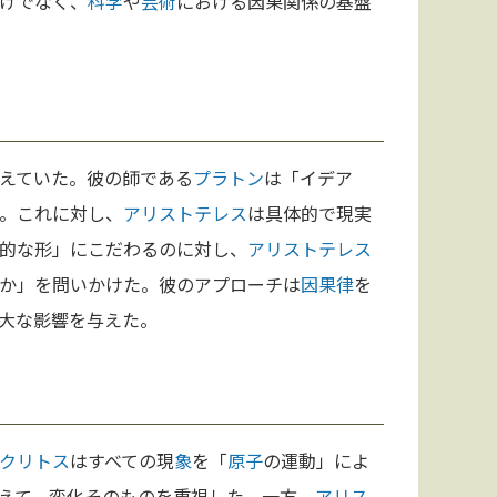
けでなく、
科学
や
芸術
における因果関係の基盤
えていた。彼の師である
プラトン
は「イデア
。これに対し、
アリストテレス
は具体的で現実
的な形」にこだわるのに対し、
アリストテレス
か」を問いかけた。彼のアプローチは
因果律
を
大な影響を与えた。
クリトス
はすべての現
象
を「
原子
の運動」によ
えて、変化そのものを重視した。一方、
アリス