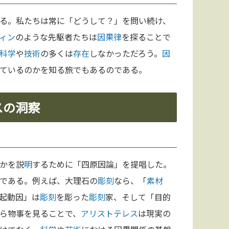
る。私たちは常に「どうして？」を問い続け、
ィン
のような先駆者たちは
因果律
を探ることで
科学
や
技術
の多くは
存在
しなかっただろう。
因
ているのかを知る旅でもあるのである。
スの洞察
かを説
明
するために「四原因論」を提唱した。
である。例えば、大理石の
彫刻
なら、「
素材
起動因」は
彫刻
を彫った
彫刻
家、そして「目的
ら物事を見ることで、
アリストテレス
は現実の