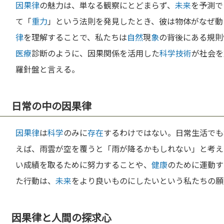
因果律
の魅力は、単なる観察にとどまらず、
未来
を予測で
て「
重力
」という法則を発見したとき、彼は物体がなぜ動
律
を理解することで、私たちは
自然
現
象
の背後にある規則
医療
診断のように、因果関係を活用した
科学
技術
が社会を
羅針盤と言える。
日常の中の因果律
因果律
は
科学
のみに
存在
するわけではない。日常生活でも
えば、雨雲が空を覆うと「雨が降るかもしれない」と考え
い成績を取るために努力することや、
健康
のために運動す
た行動は、
未来
をより良いものにしたいという私たちの願
因果律と人間の探求心