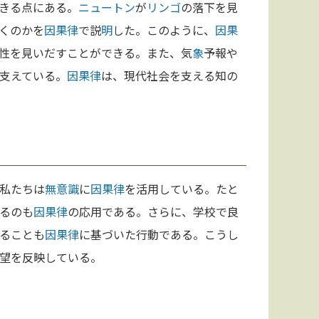
きる点にある。
ニュートン
が
リンゴ
の落下を見
くのかを
因果律
で説
明
した。このように、
因果
性を見いだすことができる。また、気
象
予報や
支えている。
因果律
は、現代社会を支える知の
私たちは
無意識
に
因果律
を活用している。たと
るのも
因果律
の応用である。さらに、学校で良
ることも
因果律
に基づいた行動である。こうし
望を反映している。