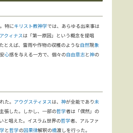
。特に
キリスト教
神学
では、あらゆる出来事は
アクィナス
は「第一原因」という概念を提唱
たとえば、雷雨や作物の収穫のような
自然
現
象
安
心
感を与える一方で、個々の
自由意志
と
神
の
れた。
アウグスティヌス
は、
神
が全能であり
未
主張した。しかし、一部の
哲学
者は「偶然」の
いと唱えた。イスラム世界の
哲学
者、アルファ
学
と
哲学
の
因果律
解釈の
橋
渡しを行った。