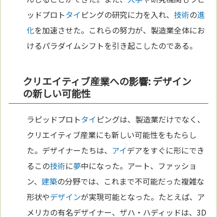
ッドプロト
タイ
ピングの研究に力を入れ、
技術
の
進
化
を加速させた。これらの努力が、製造業全体にお
けるパラダイムシフトを引き起こしたのである。
クリエイティブ産業への影響: デザイン
の新しい可能性
ラピッドプロト
タイ
ピングは、製造業だけでなく、
クリエイティブ産業にも新しい可能性をもたらし
た。デザイナーたちは、
アイ
デアをすぐに形にでき
るこの
技術
に
夢
中になった。アート、ファッショ
ン、
建築
の分野では、これまで不可能だった複雑な
形状や
デザイン
が実現可能となった。たとえば、ア
メリカの有名デザイナー、ザハ・ハディッドは、3D