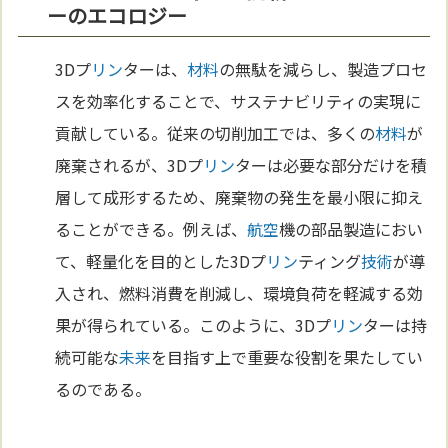
ーのエコロジー
3Dプ
リン
ターは、
材料
の無駄を減らし、製造プロセ
スを効率化することで、サステナビリティの実現に
貢献している。従来の切削加工では、多くの
材料
が
廃棄されるが、3Dプ
リン
ターは必要な部分だけを積
層して成形するため、廃棄物の発生を最小限に抑え
ることができる。例えば、
航空
機の部品製造におい
て、軽量化を目的とした3Dプ
リン
ティング
技術
が導
入され、燃料消費を削減し、環境負荷を軽減する効
果が得られている。このように、3Dプ
リン
ターは持
続可能な
未来
を目指す上で重要な役割を果たしてい
るのである。