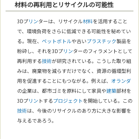
材料の再利用とリサイクルの可能性
3Dプ
リン
ターは、リサイクル
材料
を活用すること
で、環境負荷をさらに低減できる可能性を秘めてい
る。現在、
ペットボトル
や古い
プラスチック
製品を
粉砕し、それを3Dプ
リン
ターのフィラメントとして
再利用する
技術
が研究されている。こうした取り組
みは、廃棄物を減らすだけでなく、資源の循環型利
用を促進することにもつながる。例えば、
オランダ
の企業は、都市ゴミを原料にして家具や
建築
部材を
3Dプ
リン
トする
プロジェクト
を開始している。この
技術
は、今後のリサイクルのあり方に大きな影響を
与えるであろう。