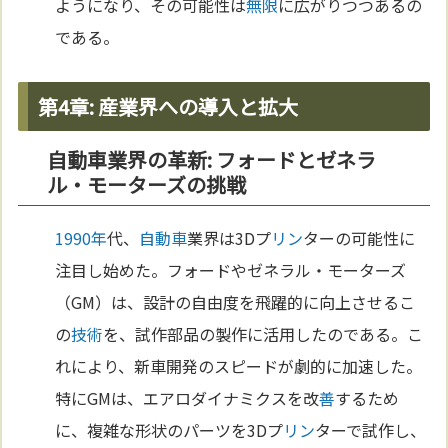
ようになり、その可能性は
無限
に広がりつつあるの
である。
第4章: 産業界への導入と拡大
自動車業界の革新: フォードとゼネラ
ル・モーターズの挑戦
1990年
代、
自動車
業界は3Dプ
リン
ターの可能性に
注目し始めた。フォードやゼネラル・モーターズ
（GM）は、設計の自由度を飛躍的に向上させるこ
の
技術
を、試作部品の製作に活用したのである。こ
れにより、新車開発のスピードが劇的に加速した。
特にGMは、エアロダイナミクスを改
善
するため
に、複雑な形状のパーツを3Dプ
リン
ターで試作し、