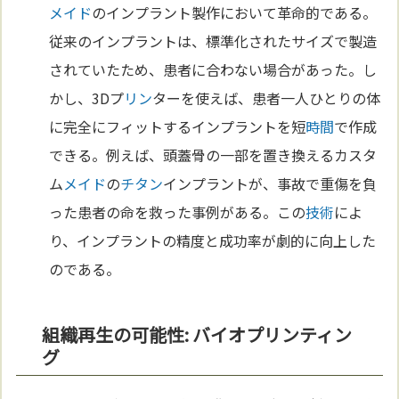
メイド
のインプラント製作において革命的である。
従来のインプラントは、標準化されたサイズで製造
されていたため、患者に合わない場合があった。し
かし、3Dプ
リン
ターを使えば、患者一人ひとりの体
に完全にフィットするインプラントを短
時間
で作成
できる。例えば、頭蓋骨の一部を置き換えるカスタ
ム
メイド
の
チタン
インプラントが、事故で重傷を負
った患者の命を救った事例がある。この
技術
によ
り、インプラントの精度と成功率が劇的に向上した
のである。
組織再生の可能性: バイオプリンティン
グ