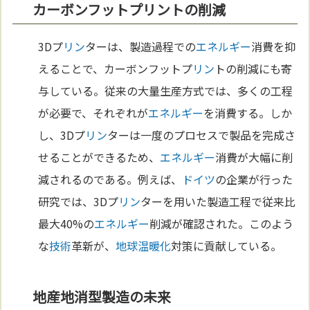
カーボンフットプリントの削減
3Dプ
リン
ターは、製造過程での
エネルギー
消費を抑
えることで、カーボンフットプ
リン
トの削減にも寄
与している。従来の大量生産方式では、多くの工程
が必要で、それぞれが
エネルギー
を消費する。しか
し、3Dプ
リン
ターは一度のプロセスで製品を完成さ
せることができるため、
エネルギー
消費が大幅に削
減されるのである。例えば、
ドイツ
の企業が行った
研究では、3Dプ
リン
ターを用いた製造工程で従来比
最大40%の
エネルギー
削減が確認された。このよう
な
技術
革新が、
地球温暖化
対策に貢献している。
地産地消型製造の未来