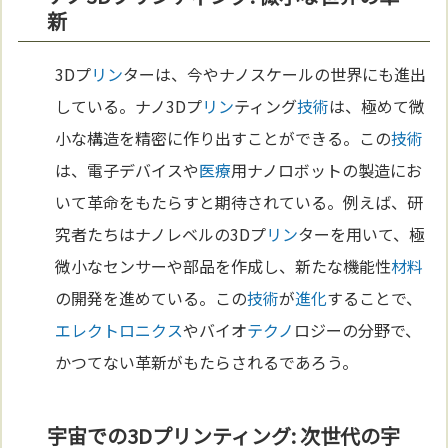
新
3Dプ
リン
ターは、今やナノスケールの世界にも進出
している。ナノ3Dプ
リン
ティング
技術
は、極めて微
小な構造を精密に作り出すことができる。この
技術
は、電子デバイスや
医療
用ナノロボットの製造にお
いて革命をもたらすと期待されている。例えば、研
究者たちはナノレベルの3Dプ
リン
ターを用いて、極
微小なセンサーや部品を作成し、新たな機能性
材料
の開発を進めている。この
技術
が
進化
することで、
エレクトロニクス
やバイオ
テクノ
ロジーの分野で、
かつてない革新がもたらされるであろう。
宇宙での3Dプリンティング: 次世代の宇