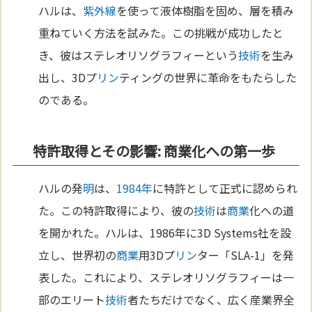
ハルは、
紫外線
を使って液体樹脂を固め、層を積み
重ねていく方法を試みた。この挑戦が成功したと
き、彼はステレオリソグラフィーという
技術
を生み
出し、3Dプ
リン
ティングの世界に革命をもたらした
のである。
特許取得とその影響: 商業化への第一歩
ハルの発
明
は、
1984年
に特許として正式に認められ
た。この特許取得により、彼の
技術
は
商業
化への道
を開かれた。ハルは、1986年に3D Systems社を設
立し、世界初の
商業
用3Dプ
リン
ター「SLA-1」を発
表した。これにより、ステレオリソグラフィーは一
部のエリート
技術
者たちだけでなく、広く産業界全