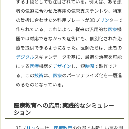
する手段としても注目されている。例えば、ある患
者の気道に合わせた専用の気管支ステントや、特定
の骨折に合わせた外科用プレートが3Dプ
リン
ターで
作られている。これにより、従来の汎用的な
医療
機
器では対応できなかった症例にも、個別化された治
療を提供できるようになった。医師たちは、患者の
デジタル
スキャンデータを基に、最適な治療を可能
にする
医療
機器を
デザイン
し、短
時間
で製作でき
る。この
技術
は、
医療
のパーソナライズ化を一層進
めるものとなっている。
医療教育への応用: 実践的なシミュレー
ション
3Dプ
リン
ターは、
医療
教育
の分野でも新しい扉を開