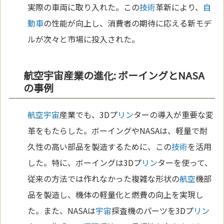
実際の車両に取り入れた。この
技術
革新により、
自
動車
の性能が向上し、消費者の期待に応える新モデ
ルが次々と市場に投入された。
航空宇宙産業の進化: ボーイングとNASA
の事例
航空
宇宙
産業でも、3Dプ
リン
ターの導入が重要な変
革をもたらした。ボーイングやNASAは、軽量で耐
久性の高い部品を製造するために、この
技術
を活用
した。特に、ボーイングは3Dプ
リン
ターを使って、
従来の方法では作れなかった複雑な形状の
航空
機部
品を製造し、機体の軽量化と燃費の向上を実現し
た。また、NASAは
宇宙
探査機のパーツを3Dプ
リン