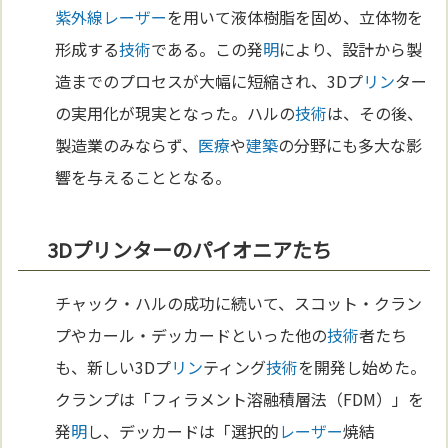
紫外線
レーザー
を用いて液体樹脂を固め、立体物を
形成する
技術
である。この発
明
により、設計から製
造までのプロセスが大幅に短縮され、3Dプ
リン
ター
の実用化が現実となった。ハルの
技術
は、その後、
製造業のみならず、
医療
や
建築
の分野にも多大な影
響を与えることとなる。
3Dプリンターのパイオニアたち
チャック・ハルの成功に続いて、スコット・クラン
プやカール・デッカードといった他の
技術
者たち
も、新しい3Dプ
リン
ティング
技術
を開発し始めた。
クランプは「フィラメント溶融積層法（FDM）」を
発
明
し、デッカードは「選択的
レーザー
焼結