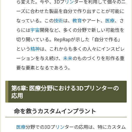
ら変えた。今や、3Dプ
リン
ターを利用して個々のニ
ーズに合わせた製品を自分で作り出すことが可能に
なっている。この
技術
は、
教育
やアート、
医療
、さ
らには
宇宙
開発など、多くの分野で新しい可能性を
切り開いている。RepRapが示した「自分で作る」
という
精神
は、これからも多くの人々にインスピレ
ーションを与え続け、
未来
のものづくりを形作る重
要な要素となるであろう。
第6章: 医療分野における3Dプリンターの
応用
命を救うカスタムインプラント
医療
分野での3Dプ
リン
ターの応用は、特にカスタム