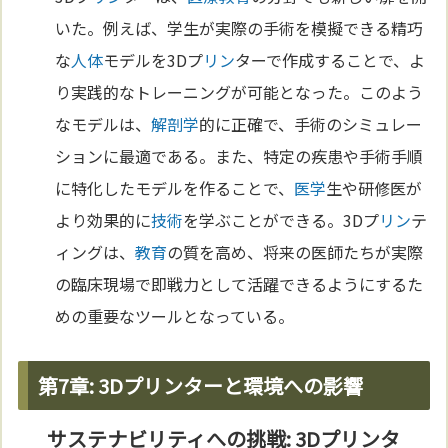
いた。例えば、学生が実際の手術を模擬できる精巧
な
人体
モデルを3Dプ
リン
ターで作成することで、よ
り実践的なトレーニングが可能となった。このよう
なモデルは、
解剖学
的に正確で、手術のシミュレー
ションに最適である。また、特定の疾患や手術手順
に特化したモデルを作ることで、
医学
生や研修医が
より効果的に
技術
を学ぶことができる。3Dプ
リン
テ
ィングは、
教育
の質を高め、将来の医師たちが実際
の臨床現場で即戦力として活躍できるようにするた
めの重要なツールとなっている。
第7章: 3Dプリンターと環境への影響
サステナビリティへの挑戦: 3Dプリンタ