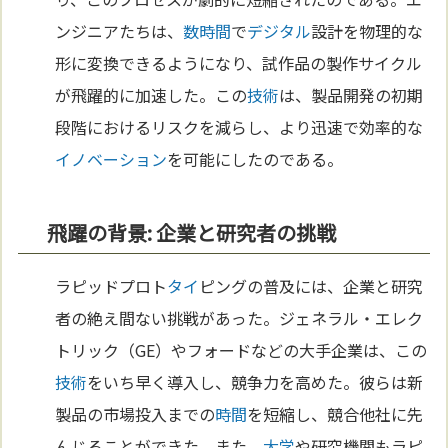
ンジニアたちは、
数
時間
で
デジタル
設計を物理的な
形に変換できるようになり、試作品の製作サイクル
が飛躍的に加速した。この
技術
は、製品開発の初期
段階におけるリスクを減らし、より迅速で効率的な
イノベーション
を可能にしたのである。
飛躍の背景: 企業と研究者の挑戦
ラピッドプロト
タイ
ピングの普及には、企業と研究
者の絶え間ない挑戦があった。ジェネラル・エレク
トリック（GE）やフォードなどの大手企業は、この
技術
をいち早く導入し、競争力を高めた。彼らは新
製品の市場投入までの
時間
を短縮し、競合他社に先
んじることができた。また、
大学
や研究機関もラピ