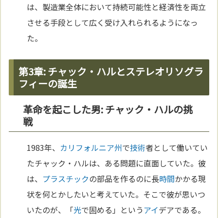
は、製造業全体において持続可能性と経済性を両立
させる手段として広く受け入れられるようになっ
た。
第3章: チャック・ハルとステレオリソグラ
フィーの誕生
革命を起こした男: チャック・ハルの挑
戦
1983年、
カリフォルニア州
で
技術
者として働いてい
たチャック・ハルは、ある問題に直面していた。彼
は、
プラスチック
の部品を作るのに長
時間
かかる現
状を何とかしたいと考えていた。そこで彼が思いつ
いたのが、「
光
で固める」という
アイ
デアである。