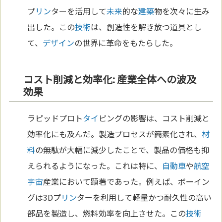
プ
リン
ターを活用して
未来
的な
建築
物を次々に生み
出した。この
技術
は、創造性を解き放つ道具とし
て、
デザイン
の世界に革命をもたらした。
コスト削減と効率化: 産業全体への波及
効果
ラピッドプロト
タイ
ピングの影響は、コスト削減と
効率化にも及んだ。製造プロセスが簡素化され、
材
料
の無駄が大幅に減少したことで、製品の価格も抑
えられるようになった。これは特に、
自動車
や
航空
宇宙
産業において顕著であった。例えば、ボーイン
グは3Dプ
リン
ターを利用して軽量かつ耐久性の高い
部品を製造し、燃料効率を向上させた。この
技術