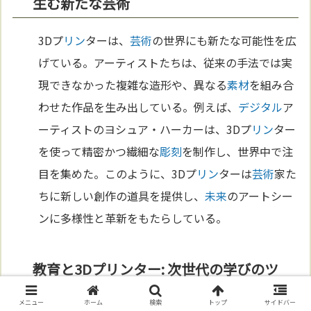
生む新たな芸術
3Dプ
リン
ターは、
芸術
の世界にも新たな可能性を広
げている。アーティストたちは、従来の手法では実
現できなかった複雑な造形や、異なる
素材
を組み合
わせた作品を生み出している。例えば、
デジタル
ア
ーティストのヨシュア・ハーカーは、3Dプ
リン
ター
を使って精密かつ繊細な
彫刻
を制作し、世界中で注
目を集めた。このように、3Dプ
リン
ターは
芸術
家た
ちに新しい創作の道具を提供し、
未来
のアートシー
ンに多様性と革新をもたらしている。
教育と3Dプリンター: 次世代の学びのツ
ール
メニュー
ホーム
検索
トップ
サイドバー