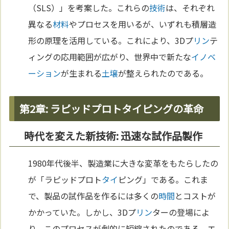
（SLS）」を考案した。これらの
技術
は、それぞれ
異なる
材料
やプロセスを用いるが、いずれも積層造
形の原理を活用している。これにより、3Dプ
リン
テ
ィングの応用範囲が広がり、世界中で新たな
イノベ
ーション
が生まれる
土壌
が整えられたのである。
第2章: ラピッドプロトタイピングの革命
時代を変えた新技術: 迅速な試作品製作
1980年代後半、製造業に大きな変革をもたらしたの
が「ラピッドプロト
タイ
ピング」である。これま
で、製品の試作品を作るには多くの
時間
とコストが
かかっていた。しかし、3Dプ
リン
ターの登場によ
り、このプロセスが劇的に短縮されたのである。エ