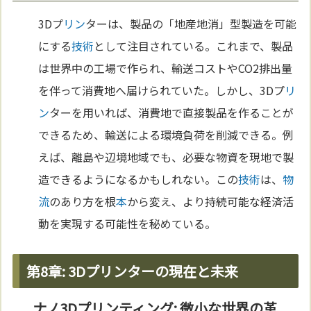
3Dプ
リン
ターは、製品の「地産地消」型製造を可能
にする
技術
として注目されている。これまで、製品
は世界中の工場で作られ、輸送コストやCO2排出量
を伴って消費地へ届けられていた。しかし、3Dプ
リ
ン
ターを用いれば、消費地で直接製品を作ることが
できるため、輸送による環境負荷を削減できる。例
えば、離島や辺境地域でも、必要な物資を現地で製
造できるようになるかもしれない。この
技術
は、
物
流
のあり方を根
本
から変え、より持続可能な経済活
動を実現する可能性を秘めている。
第8章: 3Dプリンターの現在と未来
ナノ3Dプリンティング: 微小な世界の革