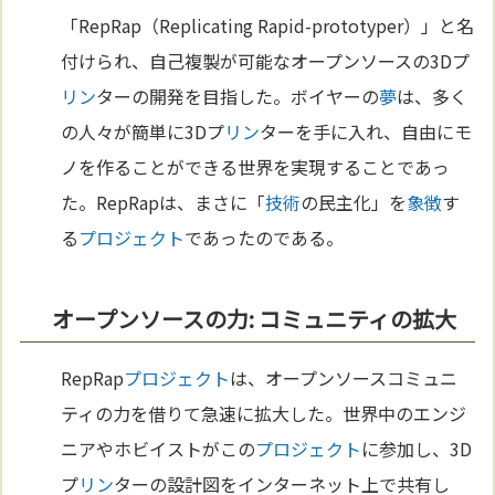
「RepRap（Replicating Rapid-prototyper）」と名
付けられ、自己複製が可能なオープンソースの3Dプ
リン
ターの開発を目指した。ボイヤーの
夢
は、多く
の人々が簡単に3Dプ
リン
ターを手に入れ、自由にモ
ノを作ることができる世界を実現することであっ
た。RepRapは、まさに「
技術
の民主化」を
象徴
す
る
プロジェクト
であったのである。
オープンソースの力: コミュニティの拡大
RepRap
プロジェクト
は、オープンソースコミュニ
ティの力を借りて急速に拡大した。世界中のエンジ
ニアやホビイストがこの
プロジェクト
に参加し、3D
プ
リン
ターの設計図をインターネット上で共有し