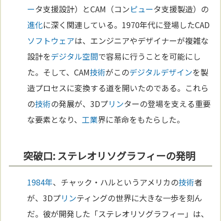
ー
タ支援設計）とCAM（コン
ピュー
タ支援製造）の
進化
に深く関連している。1970年代に登場したCAD
ソフトウェア
は、エンジニアやデザイナーが複雑な
設計を
デジタル
空間
で容易に行うことを可能にし
た。そして、CAM
技術
がこの
デジタル
デザイン
を製
造プロセスに変換する道を開いたのである。これら
の
技術
の発展が、3Dプ
リン
ターの登場を支える重要
な要素となり、
工業
界に革命をもたらした。
突破口: ステレオリソグラフィーの発明
1984年
、チャック・ハルというアメリカの
技術
者
が、3Dプ
リン
ティングの世界に大きな一歩を刻ん
だ。彼が開発した「ステレオリソグラフィー」は、