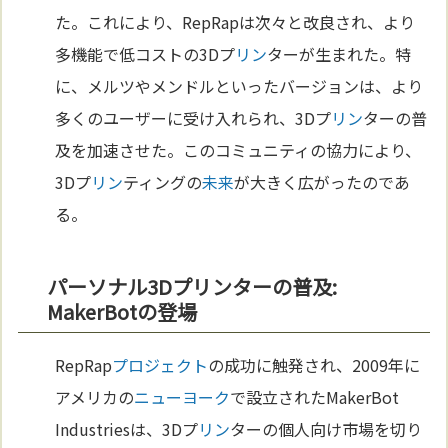
た。これにより、RepRapは次々と改良され、より
多機能で低コストの3Dプ
リン
ターが生まれた。特
に、メルツやメンドルといったバージョンは、より
多くのユーザーに受け入れられ、3Dプ
リン
ターの普
及を加速させた。このコミュニティの協力により、
3Dプ
リン
ティングの
未来
が大きく広がったのであ
る。
パーソナル3Dプリンターの普及:
MakerBotの登場
RepRap
プロジェクト
の成功に触発され、2009年に
アメリカの
ニューヨーク
で設立されたMakerBot
Industriesは、3Dプ
リン
ターの個人向け市場を切り