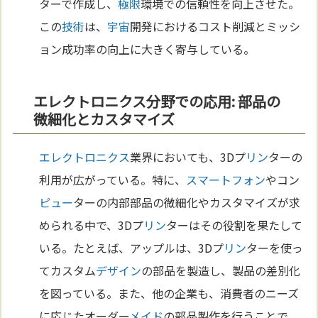
ターで作成し、
極限
環境での信頼性を向上させた。
この
技術
は、
宇宙
開発におけるコスト削減とミッシ
ョン成功率の向上に大きく寄与している。
エレクトロニクス分野での応用: 部品の
微細化とカスタマイズ
エレクトロニクス
業界においても、3Dプ
リン
ターの
利用が広がっている。特に、
スマートフォン
やコン
ピュー
ターの内部部品の微細化やカスタマイズが求
められる中で、3Dプ
リン
ターはその役割を果たして
いる。たとえば、アップルは、3Dプ
リン
ターを使っ
てカスタム
デザイン
の部品を製造し、製品の差別化
を図っている。また、他の企業も、消費者のニーズ
に応じたオーダー
メイド
の部品製作を行うことで、