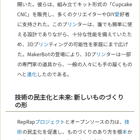
開いた。彼らは、組み立てキット形式の「Cupcake
CNC」を販売し、多くのクリエイターやDIY
愛
好者
に支持された。このプ
リン
ターは、誰でも簡単に使
える設計でありながら、十分な性能を備えていたた
め、3Dプ
リン
ティングの可能性を家庭にまで広げ
た。MakerBotの登場により、3Dプ
リン
ターは一部
の専門家の道具から、一般の人々にも手の届くもの
へと
進化
したのである。
技術の民主化と未来: 新しいものづくり
の形
RepRap
プロジェクト
とオープンソースの力は、
技
術
の民主化を促進し、ものづくりのあり方を根
本
か