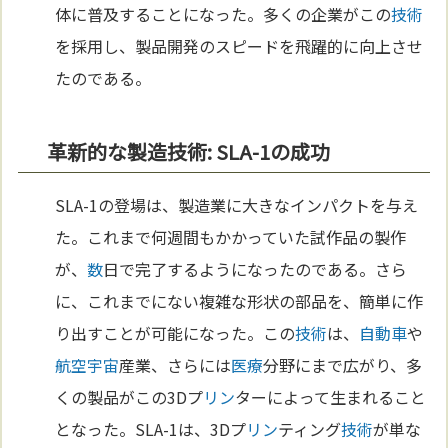
体に普及することになった。多くの企業がこの
技術
を採用し、製品開発のスピードを飛躍的に向上させ
たのである。
革新的な製造技術: SLA-1の成功
SLA-1の登場は、製造業に大きなインパクトを与え
た。これまで何週間もかかっていた試作品の製作
が、
数
日で完了するようになったのである。さら
に、これまでにない複雑な形状の部品を、簡単に作
り出すことが可能になった。この
技術
は、
自動車
や
航空
宇宙
産業、さらには
医療
分野にまで広がり、多
くの製品がこの3Dプ
リン
ターによって生まれること
となった。SLA-1は、3Dプ
リン
ティング
技術
が単な