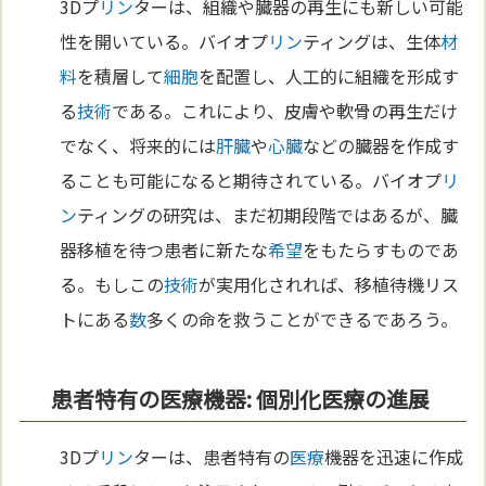
3Dプ
リン
ターは、組織や臓器の再生にも新しい可能
性を開いている。バイオプ
リン
ティングは、生体
材
料
を積層して
細胞
を配置し、人工的に組織を形成す
る
技術
である。これにより、皮膚や軟骨の再生だけ
でなく、将来的には
肝臓
や
心臓
などの臓器を作成す
ることも可能になると期待されている。バイオプ
リ
ン
ティングの研究は、まだ初期段階ではあるが、臓
器移植を待つ患者に新たな
希望
をもたらすものであ
る。もしこの
技術
が実用化されれば、移植待機リス
トにある
数
多くの命を救うことができるであろう。
患者特有の医療機器: 個別化医療の進展
3Dプ
リン
ターは、患者特有の
医療
機器を迅速に作成