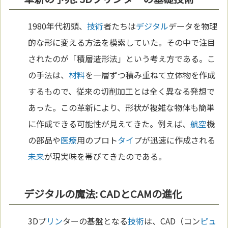
1980年代初頭、
技術
者たちは
デジタル
データを物理
的な形に変える方法を模索していた。その中で注目
されたのが「積層造形法」という考え方である。こ
の手法は、
材料
を一層ずつ積み重ねて立体物を作成
するもので、従来の切削加工とは全く異なる発想で
あった。この革新により、形状が複雑な物体も簡単
に作成できる可能性が見えてきた。例えば、
航空
機
の部品や
医療
用のプロト
タイ
プが迅速に作成される
未来
が現実味を帯びてきたのである。
デジタルの魔法: CADとCAMの進化
3Dプ
リン
ターの基盤となる
技術
は、CAD（コン
ピュ