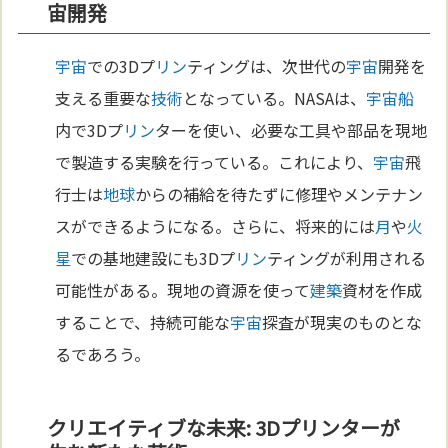
宙開発
宇宙
での3Dプ
リン
ティングは、次世代の
宇宙
開発を
支える重要な
技術
となっている。NASAは、
宇宙
船
内で3Dプ
リン
ターを使い、必要な工具や部品を現地
で製造する実験を行っている。これにより、
宇宙
飛
行士は
地球
からの補給を待たずに修理やメンテナン
スができるようになる。さらに、将来的には
月
や
火
星
での基地建設にも3Dプ
リン
ティングが利用される
可能性がある。現地の資源を使って
建築
資材を作成
することで、持続可能な
宇宙
探査が現実のものとな
るであろう。
クリエイティブな未来: 3Dプリンターが