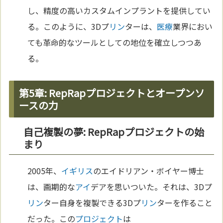
し、精度の高いカスタムインプラントを提供してい
る。このように、3Dプ
リン
ターは、
医療
業界におい
ても革命的なツールとしての地位を確立しつつあ
る。
第5章: RepRapプロジェクトとオープンソ
ースの力
自己複製の夢: RepRapプロジェクトの始
まり
2005年、
イギリス
のエイドリアン・ボイヤー博士
は、画期的な
アイ
デアを思いついた。それは、3Dプ
リン
ター自身を複製できる3Dプ
リン
ターを作ること
だった。この
プロジェクト
は