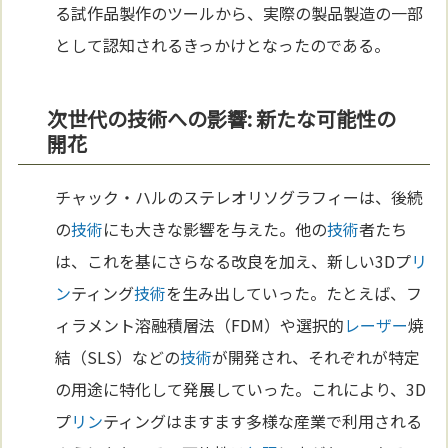
る試作品製作のツールから、実際の製品製造の一部
として認知されるきっかけとなったのである。
次世代の技術への影響: 新たな可能性の
開花
チャック・ハルのステレオリソグラフィーは、後続
の
技術
にも大きな影響を与えた。他の
技術
者たち
は、これを基にさらなる改良を加え、新しい3Dプ
リ
ン
ティング
技術
を生み出していった。たとえば、フ
ィラメント溶融積層法（FDM）や選択的
レーザー
焼
結（SLS）などの
技術
が開発され、それぞれが特定
の用途に特化して発展していった。これにより、3D
プ
リン
ティングはますます多様な産業で利用される