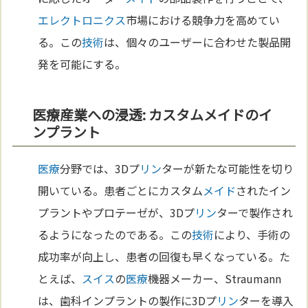
エレクトロニクス
市場における競争力を高めてい
る。この
技術
は、個々のユーザーに合わせた製品開
発を可能にする。
医療産業への浸透: カスタムメイドのイ
ンプラント
医療
分野では、3Dプ
リン
ターが新たな可能性を切り
開いている。患者ごとにカスタム
メイド
されたイン
プラントやプロテーゼが、3Dプ
リン
ターで製作され
るようになったのである。この
技術
により、手術の
成功率が向上し、患者の回復も早くなっている。た
とえば、
スイス
の
医療
機器メーカー、Straumann
は、歯科インプラントの製作に3Dプ
リン
ターを導入