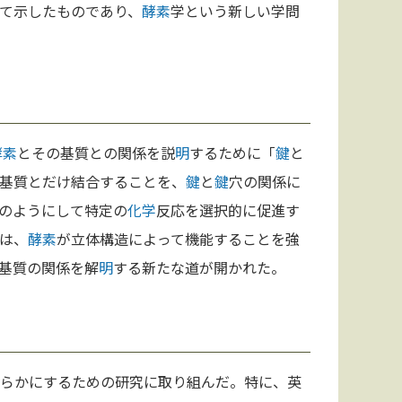
て示したものであり、
酵素
学という新しい学問
酵素
とその基質との関係を説
明
するために「
鍵
と
基質とだけ結合することを、
鍵
と
鍵
穴の関係に
のようにして特定の
化学
反応を選択的に促進す
は、
酵素
が立体構造によって機能することを強
基質の関係を解
明
する新たな道が開かれた。
らかにするための研究に取り組んだ。特に、英