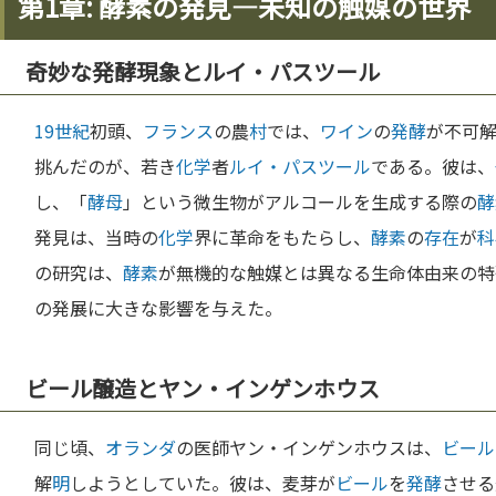
第1章: 酵素の発見—未知の触媒の世界
奇妙な発酵現象とルイ・パスツール
19世紀
初頭、
フランス
の農
村
では、
ワイン
の
発酵
が不可
挑んだのが、若き
化学
者
ルイ・パスツール
である。彼は、
し、「
酵母
」という微生物がアルコールを生成する際の
酵
発見は、当時の
化学
界に革命をもたらし、
酵素
の
存在
が
科
の研究は、
酵素
が無機的な触媒とは異なる生命体由来の特
の発展に大きな影響を与えた。
ビール醸造とヤン・インゲンホウス
同じ頃、
オランダ
の医師ヤン・インゲンホウスは、
ビール
解
明
しようとしていた。彼は、麦芽が
ビール
を
発酵
させる