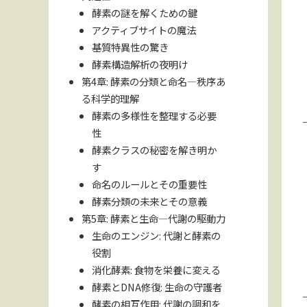
酵素の謎を解くための鍵
アクティブサイトの魔法
基質特異性の驚き
酵素構造解析の夜明け
第4章: 酵素の分類と命名—秩序あ
る科学的理解
酵素の多様性を整理する必要
性
酵素クラスの秘密を解き明か
す
命名のルールとその重要性
酵素分類の未来とその意義
第5章: 酵素と生命—代謝の駆動力
生命のエンジン: 代謝と酵素の
役割
消化酵素: 食物を栄養に変える
酵素とDNA修復: 生命の守護者
酵素の相互作用: 代謝の調和を