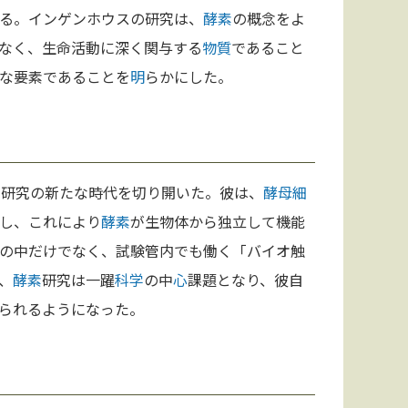
る。インゲンホウスの研究は、
酵素
の概念をよ
なく、生命活動に深く関与する
物質
であること
な要素であることを
明
らかにした。
素
研究の新たな時代を切り開いた。彼は、
酵母
細
し、これにより
酵素
が生物体から独立して機能
の中だけでなく、試験管内でも働く「バイオ触
、
酵素
研究は一躍
科学
の中
心
課題となり、彼自
られるようになった。