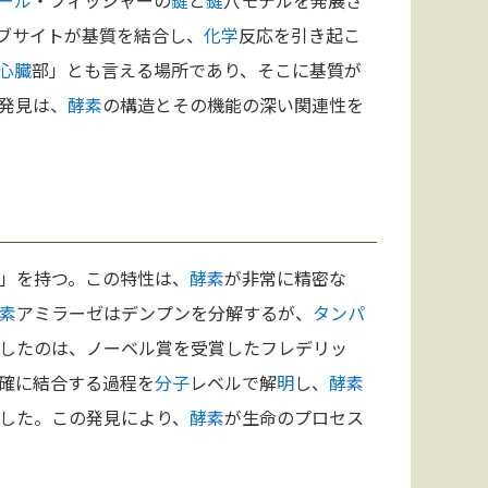
ール
・フィッシャーの
鍵
と
鍵
穴モデルを発展さ
ブサイトが基質を結合し、
化学
反応を引き起こ
心臓
部」とも言える場所であり、そこに基質が
発見は、
酵素
の構造とその機能の深い関連性を
」を持つ。この特性は、
酵素
が非常に精密な
素
アミラーゼはデンプンを分解するが、
タンパ
したのは、ノーベル賞を受賞したフレデリッ
確に結合する過程を
分子
レベルで解
明
し、
酵素
した。この発見により、
酵素
が生命のプロセス