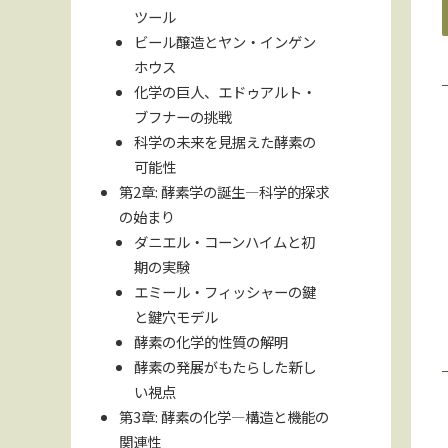
ツール
ビール醸造とヤン・インゲン
ホウス
化学の巨人、エドゥアルト・
ブフナーの挑戦
科学の未来を見据えた酵素の
可能性
第2章: 酵素学の誕生—科学的探求
の始まり
ダニエル・コーンハイムと初
期の実験
エミール・フィッシャーの鍵
と鍵穴モデル
酵素の化学的性質の解明
酵素の発展がもたらした新し
い視点
第3章: 酵素の化学—構造と機能の
関連性