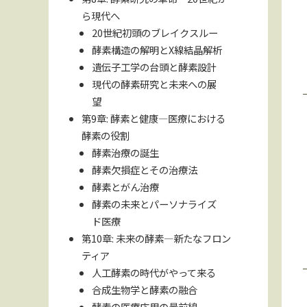
ら現代へ
20世紀初頭のブレイクスルー
酵素構造の解明とX線結晶解析
遺伝子工学の台頭と酵素設計
現代の酵素研究と未来への展
望
第9章: 酵素と健康—医療における
酵素の役割
酵素治療の誕生
酵素欠損症とその治療法
酵素とがん治療
酵素の未来とパーソナライズ
ド医療
第10章: 未来の酵素—新たなフロン
ティア
人工酵素の時代がやって来る
合成生物学と酵素の融合
酵素の医療応用の最前線