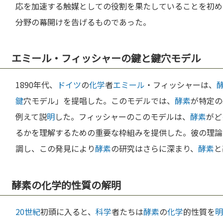
応を加速する触媒としての役割を果たしていることを初め
分野の幕開けを告げるものであった。
エミール・フィッシャーの鍵と鍵穴モデル
1890年代、
ドイツ
の
化学
者
エミール
・フィッシャーは、
鍵
穴モデル」を提唱した。このモデルでは、
酵素
が特定の
例えて説
明
した。フィッシャーのこのモデルは、
酵素
がど
るかを理解するための重要な枠組みを提供した。彼の理論
調し、この発見により
酵素
の研究はさらに深まり、
酵素
と
酵素の化学的性質の解明
20世紀
初頭に入ると、
科学
者たちは
酵素
の
化学
的性質を
明