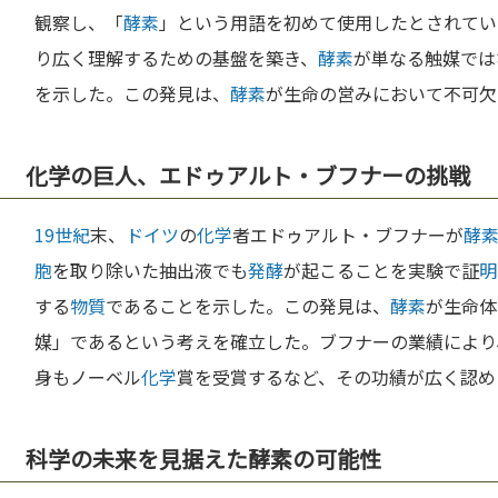
観察し、「
酵素
」という用語を初めて使用したとされてい
り広く理解するための基盤を築き、
酵素
が単なる触媒では
を示した。この発見は、
酵素
が生命の営みにおいて不可欠
化学の巨人、エドゥアルト・ブフナーの挑戦
19世紀
末、
ドイツ
の
化学
者エドゥアルト・ブフナーが
酵
胞
を取り除いた抽出液でも
発酵
が起こることを実験で証
明
する
物質
であることを示した。この発見は、
酵素
が生命体
媒」であるという考えを確立した。ブフナーの業績により
身もノーベル
化学
賞を受賞するなど、その功績が広く認め
科学の未来を見据えた酵素の可能性