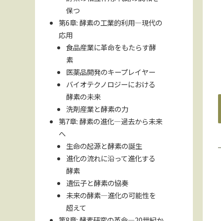
保つ
第6章: 酵素の工業的利用—現代の
応用
食品産業に革命をもたらす酵
素
医薬品開発のキープレイヤー
バイオテクノロジーにおける
酵素の未来
洗剤産業と酵素の力
第7章: 酵素の進化—過去から未来
へ
生命の起源と酵素の誕生
進化の流れに沿って進化する
酵素
遺伝子と酵素の協奏
未来の酵素—進化の可能性を
超えて
第8章: 酵素研究の革命—20世紀か