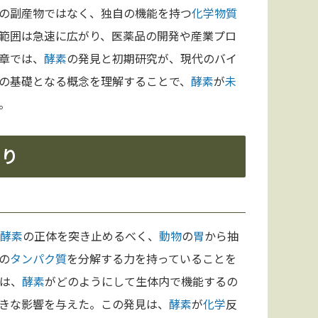
の副産物ではなく、独自の機能を持つ
化学
物質
範囲は急速に広がり、医薬品の開発や産業プロ
章では、
酵素
の発見と初期研究が、現代のバイ
の基礎となる概念を理解することで、
酵素
が
未
。
まり
酵素
の正体を突き止めるべく、
動物
の
胃
から抽
の
タンパク質
を分解する力を持っていることを
は、
酵素
がどのようにして生体内で機能するの
きな影響を与えた。この発見は、
酵素
が
化学
反