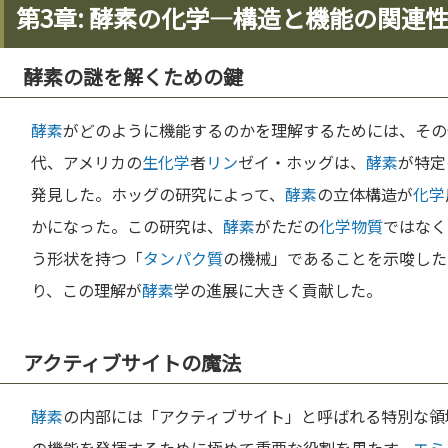
第3章: 酵素の化学—構造と機能の関連
酵素の謎を解くための鍵
酵素
がどのように機能するのかを理解するためには、その
代、アメリカの
生化学
者
リン
ゼイ・ホッグは、
酵素
が特定
発見した。ホッグの研究によって、
酵素
の立体構造が
化学
かになった。この研究は、
酵素
がただの
化学
物質
ではなく
う形状を持つ「
タンパク質
の機械」であることを示唆した
り、この理解が
酵素
学の進展に大きく貢献した。
アクティブサイトの魔法
酵素
の内部には「アクティブサイト」と呼ばれる特別な領