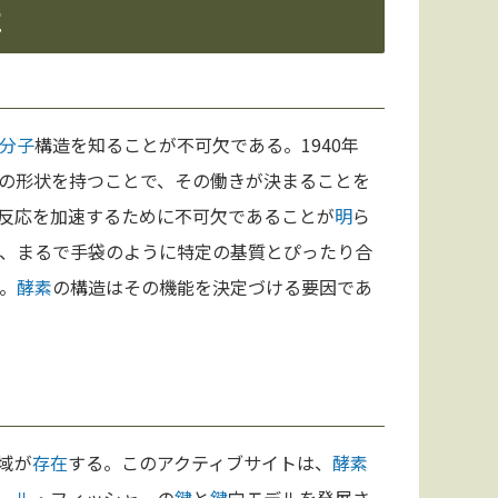
性
分子
構造を知ることが不可欠である。1940年
の形状を持つことで、その働きが決まることを
反応を加速するために不可欠であることが
明
ら
、まるで手袋のように特定の基質とぴったり合
。
酵素
の構造はその機能を決定づける要因であ
域が
存在
する。このアクティブサイトは、
酵素