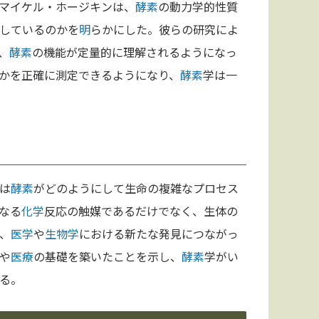
マイケル・ホージキンは、
酵素
の動力学的性質
しているのかを
明
らかにした。彼らの研究によ
、
酵素
の機能が定量的に理解されるようになっ
かを正確に測定できるようになり、
酵素
学は一
は
酵素
がどのようにして生命の複雑なプロセス
なる
化学
反応の触媒であるだけでなく、生体の
、
医学
や
生物学
における新たな発見につながっ
や
医療
の基礎を築いたことを示し、
酵素
学がい
る。