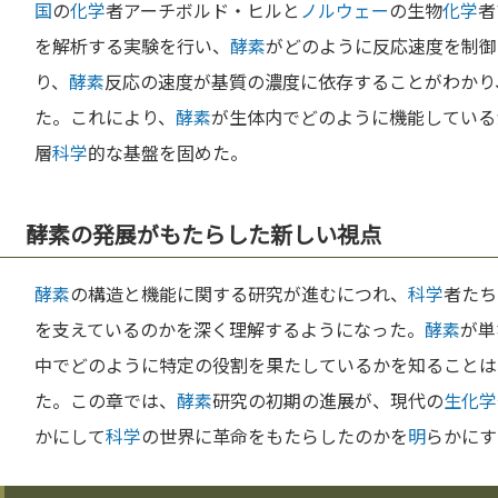
国
の
化学
者アーチボルド・ヒルと
ノルウェー
の生物
化学
者
を解析する実験を行い、
酵素
がどのように反応速度を制御
り、
酵素
反応の速度が基質の濃度に依存することがわかり
た。これにより、
酵素
が生体内でどのように機能している
層
科学
的な基盤を固めた。
酵素の発展がもたらした新しい視点
酵素
の構造と機能に関する研究が進むにつれ、
科学
者たち
を支えているのかを深く理解するようになった。
酵素
が単
中でどのように特定の役割を果たしているかを知ることは
た。この章では、
酵素
研究の初期の進展が、現代の
生化学
かにして
科学
の世界に革命をもたらしたのかを
明
らかにす