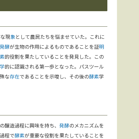
解な現
象
として農民たちを悩ませていた。これに
発酵
が生物の作用によるものであることを証
明
素
的役割を果たしていることを発見した。この
学
的に認識される第一歩となった。パスツール
殊な
存在
であることを示唆し、その後の
酵素
学
の醸造過程に興味を持ち、
発酵
のメカニズムを
過程で
酵素
が重要な役割を果たしていることを