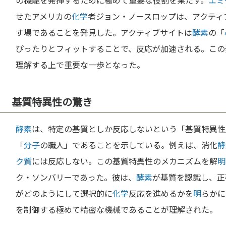
の機能を発揮するために極めて重要な役割を果たす。
エミ
せたアメリカの
化学
者ジョン・ノースロップは、アクティ
す場であることを発見した。アクティブサイトは
酵素
の「
ぴったりとフィットすることで、反応が加速される。この
理解する上で重要な一歩となった。
基質特異性の驚き
酵素
は、特定の基質としか反応しないという「基質特異性
「
分子
の職人」であることを示している。例えば、消化
酵
ク質
には反応しない。この基質特異性のメカニズムを解
明
ク・ソンバリーであった。彼は、
酵素
が基質を認識し、正
がどのようにして選択的に
化学
反応を進めるかを
明
らかに
を制御する極めて精密な機械であることが理解された。