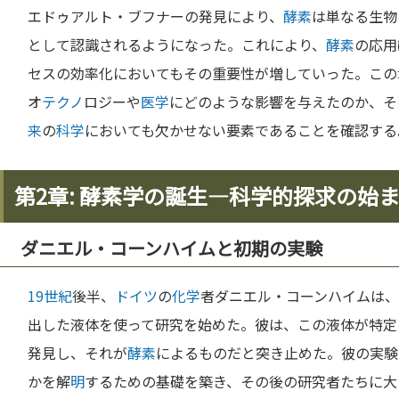
エドゥアルト・ブフナーの発見により、
酵素
は単なる生物
として認識されるようになった。これにより、
酵素
の応用
セスの効率化においてもその重要性が増していった。この
オ
テクノ
ロジーや
医学
にどのような影響を与えたのか、そ
来
の
科学
においても欠かせない要素であることを確認する
第2章: 酵素学の誕生—科学的探求の始
ダニエル・コーンハイムと初期の実験
19世紀
後半、
ドイツ
の
化学
者ダニエル・コーンハイムは、
出した液体を使って研究を始めた。彼は、この液体が特定
発見し、それが
酵素
によるものだと突き止めた。彼の実験
かを解
明
するための基礎を築き、その後の研究者たちに大