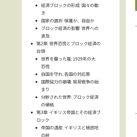
経済ブロックの形成: 国々の動
き
国家の選択: 保護か、自由か
ブロック経済の影響: 世界への
波及
第2章: 世界恐慌とブロック経済の
台頭
世界を襲った嵐: 1929年の大
恐慌
自国を守れ: 各国の対応策
国際協力の崩壊: 貿易戦争の始
まり
分断された世界: ブロック経済
の帰結
第3章: イギリス帝国とその経済ブ
ロック
帝国の遺産: イギリスと植民地
の絆