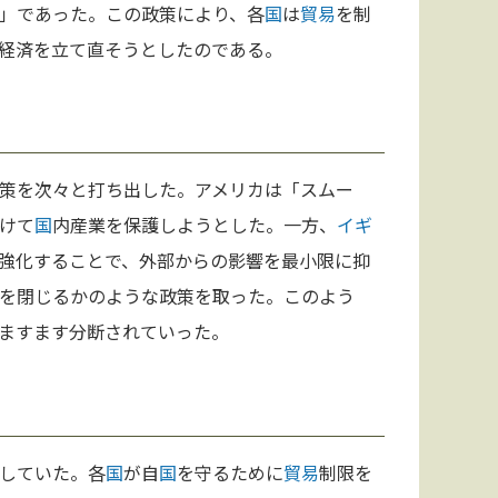
」であった。この政策により、各
国
は
貿易
を制
経済を立て直そうとしたのである。
策を次々と打ち出した。アメリカは「スムー
けて
国
内産業を保護しようとした。一方、
イギ
強化することで、外部からの影響を最小限に抑
を閉じるかのような政策を取った。このよう
ますます分断されていった。
していた。各
国
が自
国
を守るために
貿易
制限を