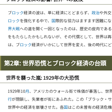
ブ
ロック
経済の波は、単に経済にとどまらず、
政治
や外交
ロック
を強化する中で、
国
際的な協力はますます困難にな
界大戦
への道を開く一因となったのは、歴史の皮肉である
をもたらしたかもしれないが、その代償として、世界は再
は、ブ
ロック
経済がいかにして世界を変え、後の時代にど
第2章: 世界恐慌とブロック経済の台頭
世界を襲った嵐: 1929年の大恐慌
1929年10
月
、アメリカのウォール街で株価が暴落し、世
行
が閉鎖し、失業者が街にあふれた。この「ブラック・サ
世界中の経済を崩壊させた。各
国
はこの未曽有の経済危機