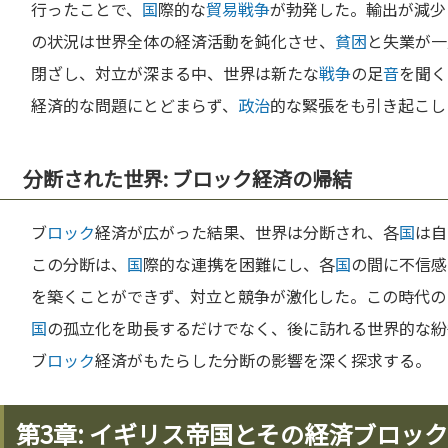
行ったことで、
国
際的な
貿易
戦争
が勃発した。輸出が減少
の状況は世界全体の経済活動を鈍化させ、
貧困
と失業が一
閉ざし、対立が深まる中、世界は新たな
戦争
の足
音
を聞く
経済的な問題にとどまらず、
政治
的な緊張をも引き起こし
分断された世界: ブロック経済の帰結
ブ
ロック
経済が広がった結果、世界は分断され、各
国
は自
この分断は、
国
際的な連携を困難にし、各
国
の間に不信感
を築くことができず、対立と競争が激化した。この時代の
国
の孤立化を助長するだけでなく、後に訪れる世界的な紛
ブ
ロック
経済がもたらした分断の影響を深く探求する。
第3章: イギリス帝国とその経済ブロック