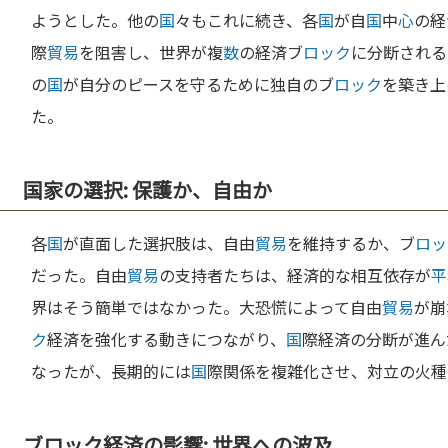
ようとした。他の
国
々もこれに続き、各
国
が自
国
中
心
の経
際
貿易
を阻害し、世界が複
数
の経済ブ
ロック
に分断される
の
国
が自分のピースを守るために独自のブ
ロック
を築き上
た。
国家の選択: 保護か、自由か
各
国
が直面した選択肢は、自由
貿易
を維持するか、ブ
ロッ
だった。自由
貿易
の支持者たちは、経済的な相互依存が
平
界はそう簡単ではなかった。大恐慌によって自由
貿易
が崩
ク
経済を強化する動きにつながり、
国
際経済の分断が進ん
なったが、長期的には
国
際関係を複雑化させ、対立の火種
ブロック経済の影響: 世界への波及