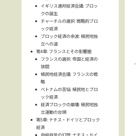
イギリス連邦経済会議: ブロッ
クの誕生
チャーチルの選択: 戦略的ブロ
ック経済
ブロック経済の余波: 植民地独
立への道
第4章: フランスとその影響圏
フランスの選択: 帝国と経済の
狭間
植民地経済会議: フランスの戦
略
ベトナムの苦悩: 植民地とブロ
ック経済
経済ブロックの崩壊: 植民地独
立運動の台頭
第5章: ナチス・ドイツとブロック
経済
自給自足の幻想: ナチス・ドイ