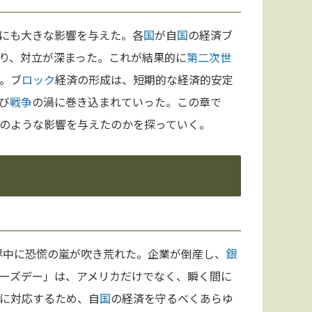
にも大きな影響を与えた。各
国
が自
国
の経済ブ
り、対立が深まった。これが結果的に
第二次世
。ブ
ロック
経済の形成は、短期的な経済的安定
び
戦争
の渦に巻き込まれていった。この章で
のような影響を与えたのかを探っていく。
界中に恐慌の嵐が吹き荒れた。企業が倒産し、
銀
ーズデー」は、アメリカだけでなく、瞬く間に
に対応するため、自
国
の経済を守るべくあらゆ