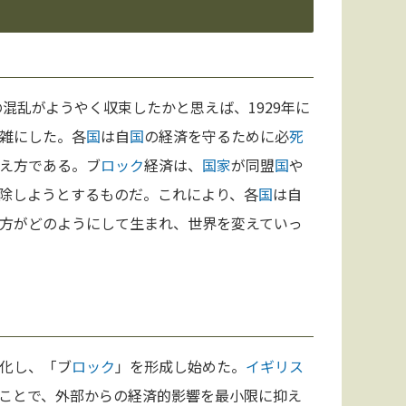
の混乱がようやく収束したかと思えば、1929年に
雑にした。各
国
は自
国
の経済を守るために必
死
え方である。ブ
ロック
経済は、
国家
が同盟
国
や
除しようとするものだ。これにより、各
国
は自
方がどのようにして生まれ、世界を変えていっ
化し、「ブ
ロック
」を形成し始めた。
イギリス
ことで、外部からの経済的影響を最小限に抑え