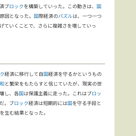
済ブ
ロック
を構築していった。この動きは、
国
原因となった。
国
際経済の
パズル
は、一つ一つ
げていくことで、さらに複雑さを増していっ
ク
経済に移行して自
国
経済を守るかというもの
和
と繁栄をもたらすと信じていたが、現実の世
壊し、各
国
は保護主義に走った。これはブ
ロッ
だ。ブ
ロック
経済は短期的には
国
を守る手段と
を生む結果となった。