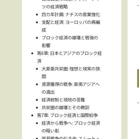
ツの経済戦略
四カ年計画: ナチスの産業強化
支配と経済: ヨーロッパの再編
成
ブロック経済の崩壊と戦後の
影響
第6章: 日本とアジアのブロック経
済
大東亜共栄圏: 理想と現実の狭
間
資源獲得の戦争: 東南アジアへ
の進出
経済統制と現地の苦難
共栄圏の崩壊とその教訓
第7章: ブロック経済と国際紛争
経済から戦争へ: ブロック経済
の暗い影
貿易戦争の引き金: スムート・