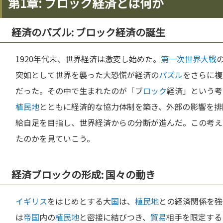
第1章: ブロック経済とは何か
経済のパズル: ブロック経済の誕生
1920年代末、世界経済は激変し始めた。
第一次世界大戦
突如として世界を襲った大恐慌が経済の
パズル
をさらに複
だった。その中で生まれたのが「ブ
ロック
経済」という考
植民地
とともに経済的な協力体制を築き、外部の影響を排
給自足を目指し、世界経済からの分断が進んだ。この考え
たのかを見ていこう。
経済ブロックの形成: 国々の動き
イギリス
をはじめとする大
国
は、
植民地
との経済関係を強
は
帝国
内の
植民地
と密接に結びつき、
貿易
相手を限定する