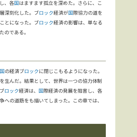
し、各
国
はますます孤立を深めた。さらに、こ
層深刻化した。ブ
ロック
経済が
国
際協力の道を
ことになった。ブ
ロック
経済の影響は、単なる
たのである。
国
の経済ブ
ロック
に閉じこもるようになった。
を生んだ。結果として、世界は一つの協力体制
ブ
ロック
経済は、
国
際経済の発展を阻害し、各
争への道筋をも描いてしまった。この章では、