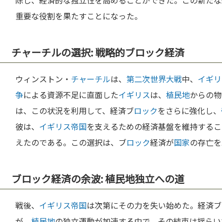
除し、経済的な独立性を高めることができた。この新たな
重要な役割を果たすことになった。
チャーチルの選択: 戦略的ブロック経済
ウィンストン・
チャーチル
は、
第二次世界大戦
中、
イギリ
争
による資源不足に直面した
イギリス
は、
植民地
からの物
は、この状況を利用して、経済ブ
ロック
をさらに強化し、
彼は、
イギリス
帝国
を支えるための経済基盤を維持するこ
えたのである。この選択は、ブ
ロック
経済が
国家
の存亡を
ブロック経済の余波: 植民地独立への道
戦後、
イギリス
帝国
は次第にその力を失い始めた。経済ブ
が、
植民地
の独立運動が加速する中で、その結束は揺らい