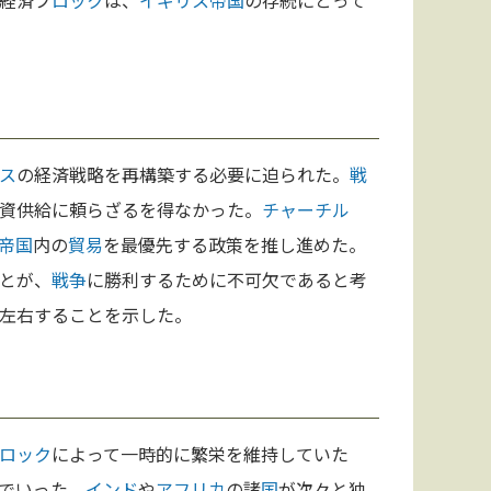
経済ブ
ロック
は、
イギリス
帝国
の存続にとって
ス
の経済戦略を再構築する必要に迫られた。
戦
資供給に頼らざるを得なかった。
チャーチル
帝国
内の
貿易
を最優先する政策を推し進めた。
とが、
戦争
に勝利するために不可欠であると考
左右することを示した。
ロック
によって一時的に繁栄を維持していた
でいった。
インド
や
アフリカ
の諸
国
が次々と独