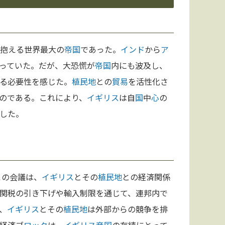
抱える世界最大の
帝国
であった。
インド
から
ア
っていた。だが、大恐慌が
帝国
内にも波及し、
る必要性を感じた。
植民地
との
貿易
を活性化さ
のである。これにより、
イギリス
は自
国
中
心
の
した。
この会議は、
イギリス
とその
植民地
との経済関係
関税の引き下げや輸入制限を通じて、連邦内で
、
イギリス
とその
植民地
は外部からの競争を排