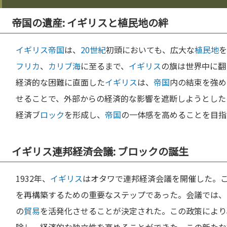
帝国の遺産: イギリスと植民地の絆
イギリス
帝国
は、
20世紀
初頭においても、広大な
植民地
を
フリカ
、
カリブ海
に至るまで、
イギリス
の旗は世界中に翻
経済的な困難に直面した
イギリス
は、
帝国
内の結束を強め
せることで、外部からの経済的な影響を遮断しようとした
経済ブ
ロック
を形成し、
帝国
の一体感を高めることを目指
イギリス連邦経済会議: ブロックの誕生
1932年、
イギリス
はオタワで連邦経済会議を開催した。
を再構築するための重要なステップであった。会議では、
の
貿易
を活発化させることが決定された。この政策により