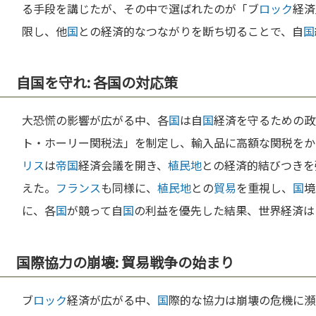
る手段を講じたが、その中で選ばれたのが「ブ
ロック
経済
限し、他
国
との経済的なつながりを断ち切ることで、自
国
自国を守れ: 各国の対応策
大恐慌の影響が広がる中、各
国
は自
国
経済を守るための政
ト・ホーリー関税法」を制定し、輸入品に高額な関税をか
リス
は
帝国
経済会議を開き、
植民地
との経済的結びつきを
えた。
フランス
も同様に、
植民地
との
貿易
を重視し、
国
境
に、各
国
が競って自
国
の利益を優先した結果、世界経済は
国際協力の崩壊: 貿易戦争の始まり
ブ
ロック
経済が広がる中、
国
際的な協力は崩壊の危機に瀕