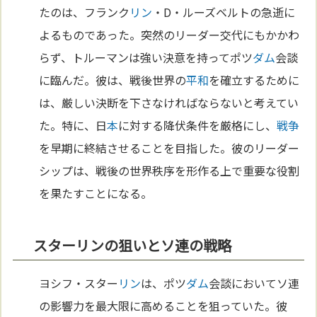
たのは、フランク
リン
・D・ルーズベルトの急逝に
よるものであった。突然のリーダー交代にもかかわ
らず、トルーマンは強い決意を持ってポツ
ダム
会談
に臨んだ。彼は、戦後世界の
平和
を確立するために
は、厳しい決断を下さなければならないと考えてい
た。特に、日
本
に対する降伏条件を厳格にし、
戦争
を早期に終結させることを目指した。彼のリーダー
シップは、戦後の世界秩序を形作る上で重要な役割
を果たすことになる。
スターリンの狙いとソ連の戦略
ヨシフ・スター
リン
は、ポツ
ダム
会談においてソ連
の影響力を最大限に高めることを狙っていた。彼