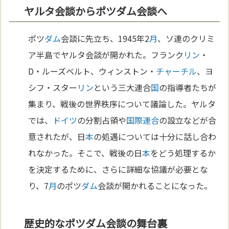
ヤルタ会談からポツダム会談へ
ポツ
ダム
会談に先立ち、1945年2
月
、ソ連のクリミ
ア半島でヤルタ会談が開かれた。フランク
リン
・
D・ルーズベルト、ウィンストン・
チャーチル
、ヨ
シフ・スター
リン
という三大連合
国
の指導者たちが
集まり、戦後の世界秩序について議論した。ヤルタ
では、
ドイツ
の分割占領や
国際連合
の設立などが合
意されたが、日
本
の処遇については十分に話し合わ
れなかった。そこで、戦後の日
本
をどう処理するか
を決定するために、さらに詳細な協議が必要とな
り、7
月
のポツ
ダム
会談が開かれることになった。
歴史的なポツダム会談の舞台裏