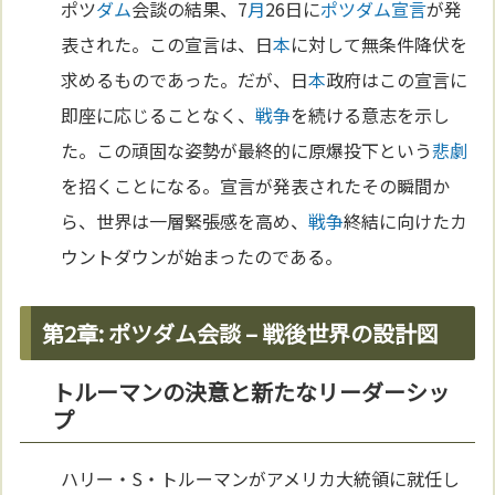
ポツ
ダム
会談の結果、7
月
26日に
ポツダム宣言
が発
表された。この宣言は、日
本
に対して無条件降伏を
求めるものであった。だが、日
本
政府はこの宣言に
即座に応じることなく、
戦争
を続ける意志を示し
た。この頑固な姿勢が最終的に原爆投下という
悲劇
を招くことになる。宣言が発表されたその瞬間か
ら、世界は一層緊張感を高め、
戦争
終結に向けたカ
ウントダウンが始まったのである。
第2章: ポツダム会談 – 戦後世界の設計図
トルーマンの決意と新たなリーダーシッ
プ
ハリー・S・トルーマンがアメリカ大統領に就任し