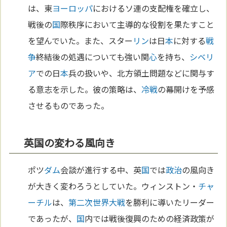
は、東
ヨーロッパ
におけるソ連の支配権を確立し、
戦後の
国
際秩序において主導的な役割を果たすこと
を望んでいた。また、スター
リン
は日
本
に対する
戦
争
終結後の処遇についても強い関
心
を持ち、
シベリ
ア
での日
本
兵の扱いや、北方領土問題などに関与す
る意志を示した。彼の策略は、
冷戦
の幕開けを予感
させるものであった。
英国の変わる風向き
ポツ
ダム
会談が進行する中、英
国
では
政治
の風向き
が大きく変わろうとしていた。ウィンストン・
チャ
ーチル
は、
第二次世界大戦
を勝利に導いたリーダー
であったが、
国
内では戦後復興のための経済政策が