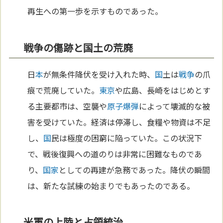
再生への第一歩を示すものであった。
戦争の傷跡と国土の荒廃
日
本
が無条件降伏を受け入れた時、
国
土は
戦争
の爪
痕で荒廃していた。
東京
や広島、長崎をはじめとす
る主要都市は、空襲や
原子
爆弾
によって壊滅的な被
害を受けていた。経済は停滞し、食糧や物資は不足
し、
国
民は極度の困窮に陥っていた。この状況下
で、戦後復興への道のりは非常に困難なものであ
り、
国家
としての再建が急務であった。降伏の瞬間
は、新たな試練の始まりでもあったのである。
米軍の上陸と占領統治