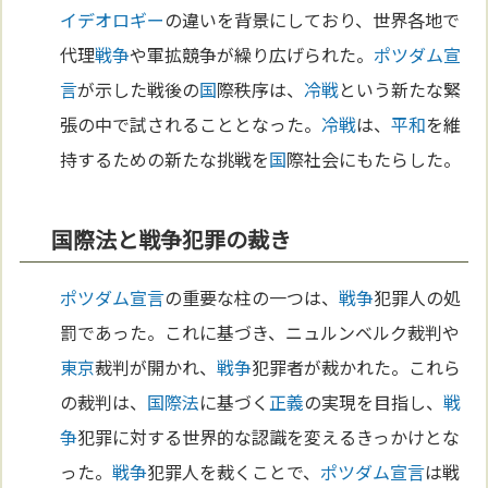
イデオロギー
の違いを背景にしており、世界各地で
代理
戦争
や軍拡競争が繰り広げられた。
ポツダム宣
言
が示した戦後の
国
際秩序は、
冷戦
という新たな緊
張の中で試されることとなった。
冷戦
は、
平和
を維
持するための新たな挑戦を
国
際社会にもたらした。
国際法と戦争犯罪の裁き
ポツダム宣言
の重要な柱の一つは、
戦争
犯罪人の処
罰であった。これに基づき、ニュルンベルク裁判や
東京
裁判が開かれ、
戦争
犯罪者が裁かれた。これら
の裁判は、
国際法
に基づく
正義
の実現を目指し、
戦
争
犯罪に対する世界的な認識を変えるきっかけとな
った。
戦争
犯罪人を裁くことで、
ポツダム宣言
は戦