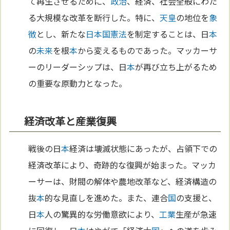
て再生させるために、
政治
、経済、社会全般にわた
る大規模な改革を断行した。特に、
天皇
の地位を
象
徴
とし、新たな
日本国憲法
を制定することは、日
本
の
未来
を根
本
から変えるものであった。マッカーサ
ーのリーダーシップは、日
本
が再び立ち上がるため
の重要な原動力となった。
経済改革と産業復興
戦後の日
本
経済は壊滅状態にあったが、占領下での
経済改革により、奇跡的な復興が始まった。マッカ
ーサーは、財閥の解体や農地改革など、経済構造の
抜
本
的な見直しを進めた。また、連合
国
の支援と、
日
本
人の驚異的な労働意欲により、
工業
生産が急速