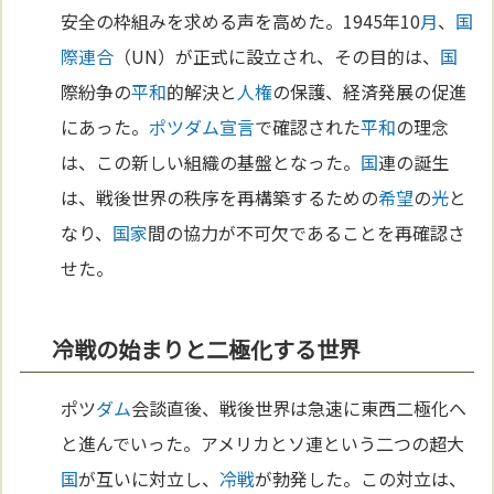
安全の枠組みを求める声を高めた。1945年10
月
、
国
際連合
（UN）が正式に設立され、その目的は、
国
際紛争の
平和
的解決と
人権
の保護、経済発展の促進
にあった。
ポツダム宣言
で確認された
平和
の理念
は、この新しい組織の基盤となった。
国
連の誕生
は、戦後世界の秩序を再構築するための
希望
の
光
と
なり、
国家
間の協力が不可欠であることを再確認さ
せた。
冷戦の始まりと二極化する世界
ポツ
ダム
会談直後、戦後世界は急速に東西二極化へ
と進んでいった。アメリカとソ連という二つの超大
国
が互いに対立し、
冷戦
が勃発した。この対立は、