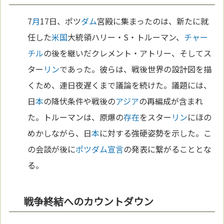
7
月
17日、ポツ
ダム
宮殿に集まったのは、新たに就
任した
米
国
大統領ハリー・S・トルーマン、
チャー
チル
の後を継いだクレメント・アトリー、そしてス
ター
リン
であった。彼らは、戦後世界の設計図を描
くため、連日夜遅くまで議論を続けた。議題には、
日
本
の降伏条件や戦後の
アジア
の再編成が含まれ
た。トルーマンは、原爆の
存在
をスター
リン
にほの
めかしながら、日
本
に対する強硬姿勢を示した。こ
の会談が後に
ポツダム宣言
の発表に繋がることとな
る。
戦争終結へのカウントダウン