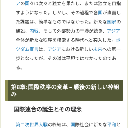
ア
の
国
々は次々と独立を果たし、または独立を目指
すようになった。しかし、その過程で各
国
が直面し
た課題は、簡単なものではなかった。新たな
国家
の
建設、
内戦
、そして外部勢力の干渉が続き、
アジア
全体が新たな秩序を模索する時代へと突入した。
ポ
ツダム宣言
は、
アジア
における新しい
未来
への第一
歩となったが、その道は平坦ではなかったのであ
る。
第8章: 国際秩序の変革 – 戦後の新しい枠組
み
国際連合の誕生とその理念
第二次世界大戦
の終結は、
国
際社会に新たな
平和
と