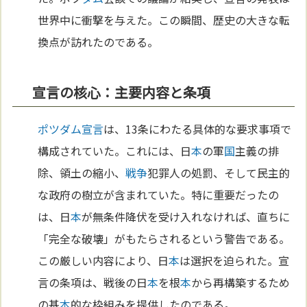
世界中に衝撃を与えた。この瞬間、歴史の大きな転
換点が訪れたのである。
宣言の核心：主要内容と条項
ポツダム宣言
は、13条にわたる具体的な要求事項で
構成されていた。これには、日
本
の軍
国
主義の排
除、領土の縮小、
戦争
犯罪人の処罰、そして民主的
な政府の樹立が含まれていた。特に重要だったの
は、日
本
が無条件降伏を受け入れなければ、直ちに
「完全な破壊」がもたらされるという警告である。
この厳しい内容により、日
本
は選択を迫られた。宣
言の条項は、戦後の日
本
を根
本
から再構築するため
の基
本
的な枠組みを提供したのである。