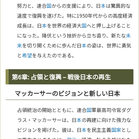
努力と、連合
国
からの支援により、日
本
は驚異的な
速度で復興を遂げた。特に1950年代からの高度経済
成長は、日
本
を世界の経済大
国
へと押し上げること
になった。降伏という挫折から立ち直り、新たな
未
来
を切り開くために歩んだ日
本
の姿は、世界に勇気
と
希望
を与えたのである。
第6章: 占領と復興 – 戦後日本の再生
マッカーサーのビジョンと新しい日本
占領統治の開始とともに、連合
国
軍最高司令官ダグ
ラス・マッカーサーは、日
本
の再建に向けた強力な
ビジョンを掲げた。彼は、日
本
を民主主義
国家
とし