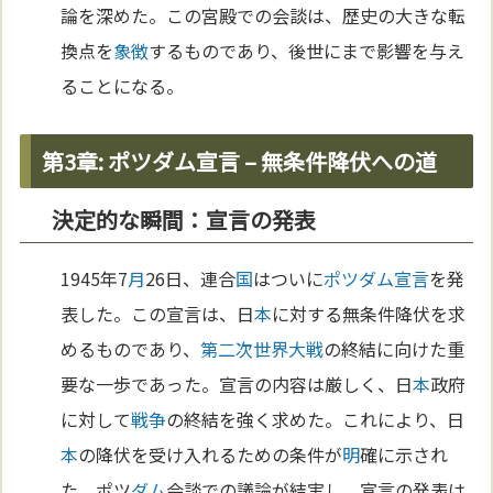
論を深めた。この宮殿での会談は、歴史の大きな転
換点を
象徴
するものであり、後世にまで影響を与え
ることになる。
第3章: ポツダム宣言 – 無条件降伏への道
決定的な瞬間：宣言の発表
1945年7
月
26日、連合
国
はついに
ポツダム宣言
を発
表した。この宣言は、日
本
に対する無条件降伏を求
めるものであり、
第二次世界大戦
の終結に向けた重
要な一歩であった。宣言の内容は厳しく、日
本
政府
に対して
戦争
の終結を強く求めた。これにより、日
本
の降伏を受け入れるための条件が
明
確に示され
た。ポツ
ダム
会談での議論が結実し、宣言の発表は