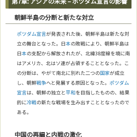
第7章: アジアの未来 – ポツダム宣言の影響
朝鮮半島の分断と新たな対立
ポツダム宣言
が発表された後、朝鮮半島は新たな対
立の舞台となった。日
本
の敗戦により、朝鮮半島は
日
本
の支配から解放されたが、北緯38度線を境に南
はアメリカ、北はソ連が占領することとなった。こ
の分断は、やがて南北に別れた二つの
国家
が成立
し、朝鮮
戦争
へと発展する原因となった。
ポツダム
宣言
は、朝鮮の独立と
平和
を目指したものの、結果
的に
冷戦
の新たな戦場を生み出すこととなったので
ある。
中国の再編と内戦の激化