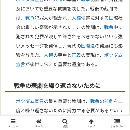
及においても重要な教訓を残した。戦後の裁判で
は、
戦争
犯罪人が裁かれ、
人権
侵害に対する
国
際社
会の厳しい姿勢が示された。この教訓は、
戦争
中に
犯された犯罪が決して許されるべきでないという強
いメッセージを発信し、現代の
国際法
の発展にも影
響を与えた。
人権
の尊重と
正義
の実現は、
ポツダム
宣言
が後世に伝えた重要な遺産である。
戦争の悲劇を繰り返さないために
ポツダム宣言
の最も重要な教訓は、
戦争
の
悲劇
を二
度と繰り返さないために努力する必要があるという
ことである。宣言は、
平和
を守るための具体的な行
メニュー
ホーム
検索
トップ
サイドバー
動を求め、世界が再び
戦争
の危機に直面しないよう