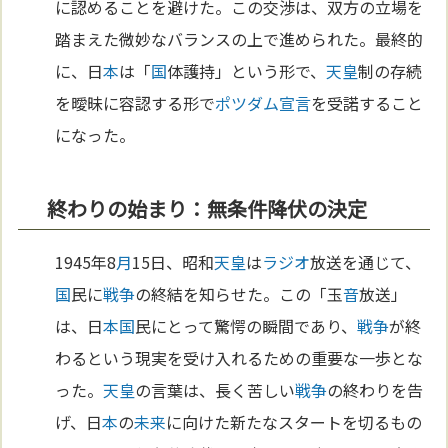
に認めることを避けた。この交渉は、双方の立場を
踏まえた微妙なバランスの上で進められた。最終的
に、日
本
は「
国
体護持」という形で、
天皇
制の存続
を曖昧に容認する形で
ポツダム宣言
を受諾すること
になった。
終わりの始まり：無条件降伏の決定
1945年8
月
15日、昭和
天皇
は
ラジオ
放送を通じて、
国
民に
戦争
の終結を知らせた。この「玉
音
放送」
は、日
本
国
民にとって驚愕の瞬間であり、
戦争
が終
わるという現実を受け入れるための重要な一歩とな
った。
天皇
の言葉は、長く苦しい
戦争
の終わりを告
げ、日
本
の
未来
に向けた新たなスタートを切るもの