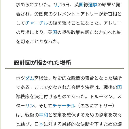
求められていた。7
月
26日、英
国
総
選挙
の結果が発
表され、労働党のクレメント・アトリーが新首相と
して
チャーチル
の後を継ぐことになった。アトリー
の登場により、英
国
の戦後政策も新たな方向へと舵
を切ることとなった。
設計図が描かれた場所
ポツ
ダム
宮殿は、歴史的な瞬間の舞台となった場所
である。ここで交わされた会話や決定は、戦後の
国
際秩序を決定付けるものであった。トルーマン、ス
ター
リン
、そして
チャーチル
（のちにアトリー）
は、戦後の
平和
と安定を確保するための協定を次々
と結び、日
本
に対する最終的な決断を下すための議