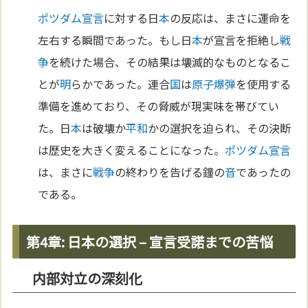
ポツダム宣言
に対する日
本
の反応は、まさに運命を
左右する瞬間であった。もし日
本
が宣言を拒絶し
戦
争
を続けた場合、その結果は壊滅的なものとなるこ
とが
明
らかであった。連合
国
は
原子
爆弾
を使用する
準備を進めており、その脅威が現実味を帯びてい
た。日
本
は破壊か
平和
かの選択を迫られ、その決断
は歴史を大きく変えることになった。
ポツダム宣言
は、まさに
戦争
の終わりを告げる鐘の
音
であったの
である。
第4章: 日本の選択 – 宣言受諾までの苦悩
内部対立の深刻化