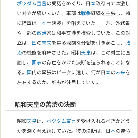
ポツダム宣言
の受諾をめぐり、日
本
政府内では激し
い対立が続いていた。軍部は
戦争
継続を主張し、特
に陸軍は「
本
土決戦」を唱えていた。一方、外務省
や一部の
政治
家は和平交渉を模索していた。この対
立は、
国
の
未来
を巡る深刻な分裂を引き起こし、
政
治
の機能を麻痺させた。昭和
天皇
は、この対立に直
面し、
国家
の存亡をかけた決断を迫られることにな
る。
国
内の緊張はピークに達し、何が日
本
の
未来
を
左右するのか、誰もが注目していた。
昭和天皇の苦渋の決断
昭和
天皇
は、
ポツダム宣言
を受け入れるべきかどう
かを深く考え続けていた。彼の決断は、日
本
の運命