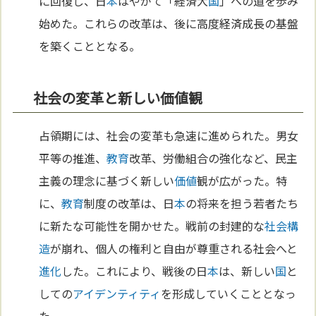
に回復し、日
本
はやがて「経済大
国
」への道を歩み
始めた。これらの改革は、後に高度経済成長の基盤
を築くこととなる。
社会の変革と新しい価値観
占領期には、社会の変革も急速に進められた。男女
平等の推進、
教育
改革、労働組合の強化など、民主
主義の理念に基づく新しい
価値
観が広がった。特
に、
教育
制度の改革は、日
本
の将来を担う若者たち
に新たな可能性を開かせた。戦前の封建的な
社会構
造
が崩れ、個人の権利と自由が尊重される社会へと
進化
した。これにより、戦後の日
本
は、新しい
国
と
しての
アイデンティティ
を形成していくこととなっ
た。