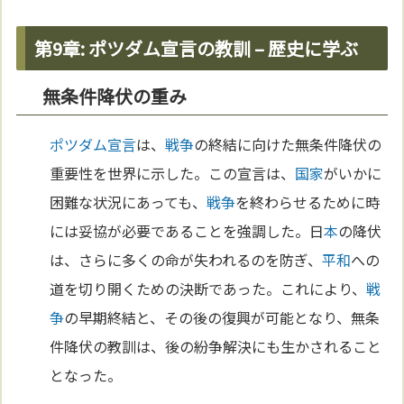
第9章: ポツダム宣言の教訓 – 歴史に学ぶ
無条件降伏の重み
ポツダム宣言
は、
戦争
の終結に向けた無条件降伏の
重要性を世界に示した。この宣言は、
国家
がいかに
困難な状況にあっても、
戦争
を終わらせるために時
には妥協が必要であることを強調した。日
本
の降伏
は、さらに多くの命が失われるのを防ぎ、
平和
への
道を切り開くための決断であった。これにより、
戦
争
の早期終結と、その後の復興が可能となり、無条
件降伏の教訓は、後の紛争解決にも生かされること
となった。