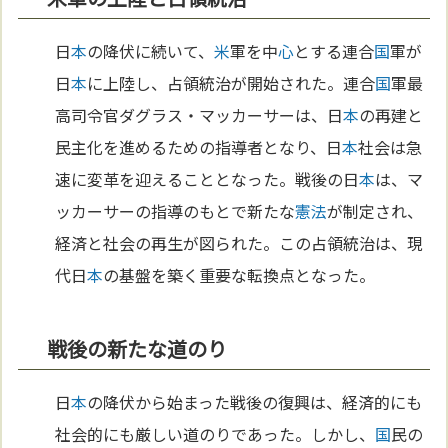
日
本
の降伏に続いて、
米
軍を中
心
とする連合
国
軍が
日
本
に上陸し、占領統治が開始された。連合
国
軍最
高司令官ダグラス・マッカーサーは、日
本
の再建と
民主化を進めるための指導者となり、日
本
社会は急
速に変革を迎えることとなった。戦後の日
本
は、マ
ッカーサーの指導のもとで新たな
憲法
が制定され、
経済と社会の再生が図られた。この占領統治は、現
代日
本
の基盤を築く重要な転換点となった。
戦後の新たな道のり
日
本
の降伏から始まった戦後の復興は、経済的にも
社会的にも厳しい道のりであった。しかし、
国
民の