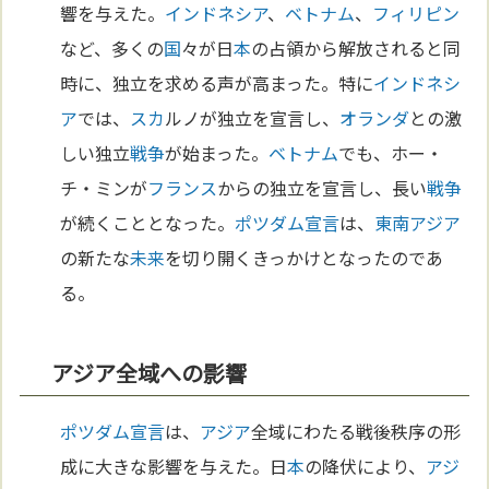
響を与えた。
インドネシア
、
ベトナム
、
フィリピン
など、多くの
国
々が日
本
の占領から解放されると同
時に、独立を求める声が高まった。特に
インドネシ
ア
では、
スカ
ルノが独立を宣言し、
オランダ
との激
しい独立
戦争
が始まった。
ベトナム
でも、ホー・
チ・ミンが
フランス
からの独立を宣言し、長い
戦争
が続くこととなった。
ポツダム宣言
は、
東南アジア
の新たな
未来
を切り開くきっかけとなったのであ
る。
アジア全域への影響
ポツダム宣言
は、
アジア
全域にわたる戦後秩序の形
成に大きな影響を与えた。日
本
の降伏により、
アジ