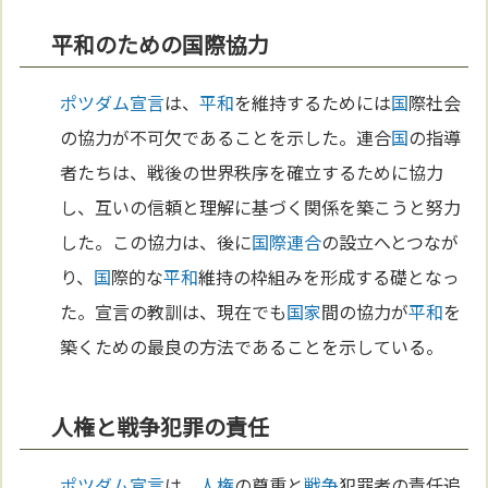
平和のための国際協力
ポツダム宣言
は、
平和
を維持するためには
国
際社会
の協力が不可欠であることを示した。連合
国
の指導
者たちは、戦後の世界秩序を確立するために協力
し、互いの信頼と理解に基づく関係を築こうと努力
した。この協力は、後に
国際連合
の設立へとつなが
り、
国
際的な
平和
維持の枠組みを形成する礎となっ
た。宣言の教訓は、現在でも
国家
間の協力が
平和
を
築くための最良の方法であることを示している。
人権と戦争犯罪の責任
ポツダム宣言
は、
人権
の尊重と
戦争
犯罪者の責任追