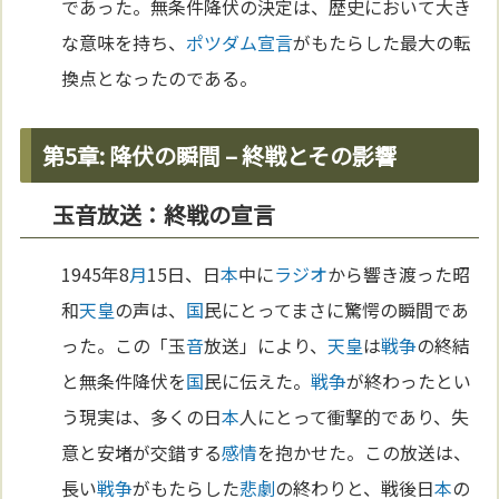
であった。無条件降伏の決定は、歴史において大き
な意味を持ち、
ポツダム宣言
がもたらした最大の転
換点となったのである。
第5章: 降伏の瞬間 – 終戦とその影響
玉音放送：終戦の宣言
1945年8
月
15日、日
本
中に
ラジオ
から響き渡った昭
和
天皇
の声は、
国
民にとってまさに驚愕の瞬間であ
った。この「玉
音
放送」により、
天皇
は
戦争
の終結
と無条件降伏を
国
民に伝えた。
戦争
が終わったとい
う現実は、多くの日
本
人にとって衝撃的であり、失
意と安堵が交錯する
感情
を抱かせた。この放送は、
長い
戦争
がもたらした
悲劇
の終わりと、戦後日
本
の