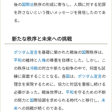
後の
国際法
秩序の形成に寄与し、人類に対する犯罪
を許さないという強いメッセージを発信したのであ
る。
新たな秩序と未来への挑戦
ポツダム宣言
を基礎に築かれた戦後の
国
際秩序は、
平和
の維持と
人権
の尊重を目標とした。しかし、こ
の秩序は
冷戦
の対立や新たな紛争の中で、何度も試
練に直面することとなる。各
国
は、
ポツダム宣言
の
理念を実現するために、協力と対話を重視し続ける
必要があった。戦後世界は、
平和
を守るための不断
の努力と
国
際協調を求められる時代へと移行し、
未
来
への挑戦が続くのである。