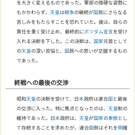
を大きく変えるものであった。軍部の強硬な姿勢に
もかかわらず、
天皇
は
戦争
の継続が
国
民にさらなる
苦しみをもたらすことを恐れていた。彼は、自らの
責任を重く受け止め、最終的に
ポツダム宣言
を受け
入れる決断を下した。この決断は、
国家
元首として
の
天皇
の深い苦悩と、
国
民への思いが交錯するもの
であった。
終戦への最後の交渉
昭和
天皇
の決断を受けて、日
本
政府は連合
国
と最後
の交渉に入った。特に焦点となったのは、
天皇
制の
維持であった。日
本
政府は、
天皇
が
国家
の
象徴
とし
て存続することを求めたが、連合
国
側はそれを
明
確