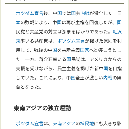
ポツダム宣言
後、中
国
では
国
共
内戦
が激化した。日
本
の敗戦により、中
国
は再び主権を回復したが、
国
民党と共産党の対立は深まるばかりであった。
毛沢
東
率いる共産党は、
ポツダム宣言
が掲げた原則を利
用して、戦後の中
国
を共産主義
国家
へと導こうとし
た。一方、蒋介石率いる
国
民党は、アメリカからの
支援を受けながら、民主主義を掲げた新中
国
を目指
していた。これにより、中
国
全土が激しい
内戦
の舞
台となった。
東南アジアの独立運動
ポツダム宣言
は、
東南アジア
の
植民地
にも大きな影