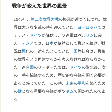
戦争が変えた世界の風景
1945年、
第二次世界大戦
の終焉が近づくにつれ、世
界は大きな変革の時を迎えていた。
ヨーロッパ
では
ナチス・
ドイツ
が降伏し、ソ連軍はベル
リン
に突
入。
アジア
では、日
本
が依然として戦いを続け、戦
況は
悪
化の一途をたどっていた。
国
際社会は、戦後
の世界をどう再建するかを考えなければならなかっ
た。連合
国
のリーダーたちは、
ドイツ
の敗北後、次
の一手を協議するため、歴史的な会議を開く必要が
あると感じていた。この時、
未来
の
平和
を築くため
の
鍵
となる重要な会議がポツ
ダム
で開かれたのであ
る。