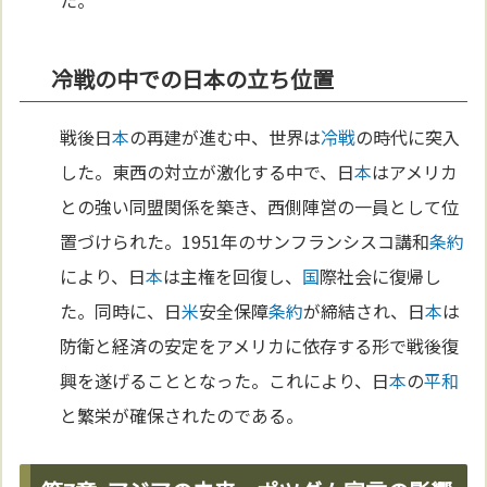
冷戦の中での日本の立ち位置
戦後日
本
の再建が進む中、世界は
冷戦
の時代に突入
した。東西の対立が激化する中で、日
本
はアメリカ
との強い同盟関係を築き、西側陣営の一員として位
置づけられた。1951年のサンフランシスコ講和
条約
により、日
本
は主権を回復し、
国
際社会に復帰し
た。同時に、日
米
安全保障
条約
が締結され、日
本
は
防衛と経済の安定をアメリカに依存する形で戦後復
興を遂げることとなった。これにより、日
本
の
平和
と繁栄が確保されたのである。