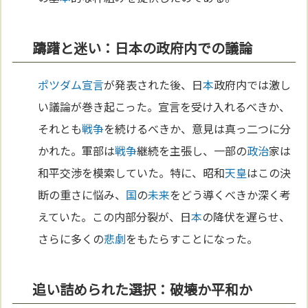
躊躇と迷い：日本の政府内での議論
ポツダム宣言
が発表された後、日
本
政府内では激し
い議論が巻き起こった。宣言を受け入れるべきか、
それとも
戦争
を続けるべきか、意見は真っ二つに分
かれた。軍部は
戦争
継続を主張し、一部の
政治
家は
和平交渉を模索していた。特に、昭和
天皇
はこの決
断の重さに悩み、
国
の
未来
をどう導くべきか深く考
えていた。この内部分裂が、日
本
の降伏を遅らせ、
さらに多くの
悲劇
をもたらすことになった。
追い詰められた選択：破壊か平和か