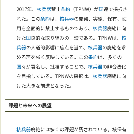
2017年、
核兵器
禁止
条約
（TPNW）が
国
連で採択さ
れた。この
条約
は、
核兵器
の開発、実験、保有、使
用を全面的に禁止するものであり、
核兵器
廃絶に向
けた
国
際的な取り組みの一環である。TPNWは、
核
兵器
の人道的影響に焦点を当て、
核兵器
の廃絶を求
める声を強く反映している。この
条約
は、多くの
国
々が署名し、批准することで、
核兵器
の非合法化
を目指している。TPNWの採択は、
核兵器
廃絶に向
けた大きな前進となった。
課題と未来への展望
核兵器
廃絶には多くの課題が残されている。核保有