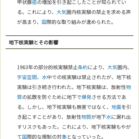
甲状腺
癌
の増加を引き起こしたことが知られてい
る。これにより、
大気
圏内核実験の禁止を求める声
が高まり、
国
際的な取り組みが進められた。
地下核実験とその影響
1963年の部分的核実験禁止
条約
により、
大気
圏内、
宇宙
空間
、
水
中での核実験は禁止されたが、地下核
実験は引き続き行われた。地下核実験は、放射性
物
質
の拡散を防ぐために地下で
爆発
させる方法であ
る。しかし、地下核実験も無害ではなく、
地震
を引
き起こすことがあり、放射性
物質
が地下
水
に漏れ出
すリスクもあった。これにより、地下核実験もやが
て
国
際的な規制の対
象
となっていった。