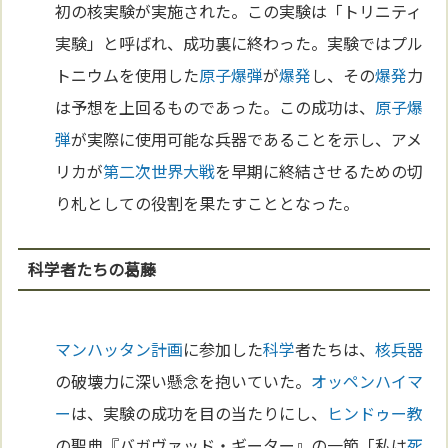
初の核実験が実施された。この実験は「トリニティ
実験」と呼ばれ、成功裏に終わった。実験ではプル
トニウムを使用した
原子
爆弾
が
爆発
し、その
爆発
力
は予想を上回るものであった。この成功は、
原子
爆
弾
が実際に使用可能な兵器であることを示し、アメ
リカが
第二次世界大戦
を早期に終結させるための切
り札としての役割を果たすこととなった。
科学者たちの葛藤
マンハッタン計画
に参加した
科学
者たちは、
核兵器
の破壊力に深い懸念を抱いていた。
オッペンハイマ
ー
は、実験の成功を目の当たりにし、
ヒンドゥー教
の聖典『バガヴァッド・ギーター』の一節「私は
死