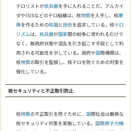
テロリストが
核兵器
を手に入れることだ。アルカイ
ダやISISなどのテロ組織は、核
物質
を入手し、核
爆
弾
を作るための
知識
と
技術
を追求している。核
テロ
リズム
は、
核兵器
が
国家
間の紛争に使われるだけで
なく、無政府状態や混乱を引き起こす手段として利
用される可能性を示している。政府や
国
際機関は、
核
物質
の取引を監視し、核テロを防ぐための対策を
強化している。
核セキュリティと不正取引防止
核
物質
の不正取引を防ぐために、
国
際社会は厳格な
核セキュリティ対策を実施している。
国際原子力機