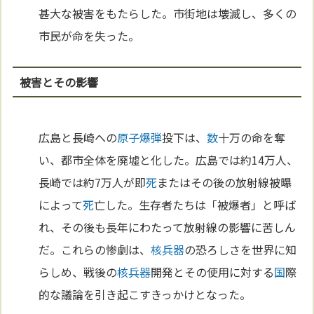
甚大な被害をもたらした。市街地は壊滅し、多くの
市民が命を失った。
被害とその影響
広島と長崎への
原子
爆弾
投下は、
数
十万の命を奪
い、都市全体を廃墟と化した。広島では約14万人、
長崎では約7万人が即
死
またはその後の放射線被曝
によって
死
亡した。生存者たちは「被爆者」と呼ば
れ、その後も長年にわたって放射線の影響に苦しん
だ。これらの惨劇は、
核兵器
の恐ろしさを世界に知
らしめ、戦後の
核兵器
開発とその使用に対する
国
際
的な議論を引き起こすきっかけとなった。