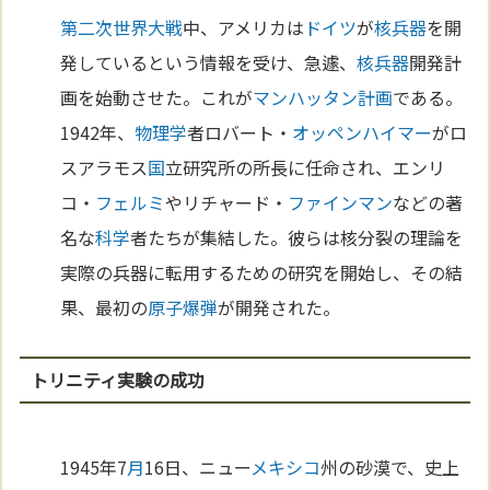
第二次世界大戦
中、アメリカは
ドイツ
が
核兵器
を開
発しているという情報を受け、急遽、
核兵器
開発計
画を始動させた。これが
マンハッタン計画
である。
1942年、
物理学
者ロバート・
オッペンハイマー
がロ
スアラモス
国
立研究所の所長に任命され、エンリ
コ・
フェルミ
やリチャード・
ファインマン
などの著
名な
科学
者たちが集結した。彼らは核分裂の理論を
実際の兵器に転用するための研究を開始し、その結
果、最初の
原子
爆弾
が開発された。
トリニティ実験の成功
1945年7
月
16日、ニュー
メキシコ
州の砂漠で、史上