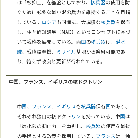
は「核抑止」を基盤としており、
核兵器
の使用を防
ぐために必要な最小限の兵力を維持することを目指
している。
ロシア
も同様に、大規模な
核兵器
を保有
し、相互確証破壊（MAD）というコンセプトに基づ
いて戦略を展開している。両
国
の
核兵器
は、
潜水
艦
、戦略爆撃機、
ミサイル
基地から発射可能であ
り、絶えず改良と更新が行われている。
中国、フランス、イギリスの核ドクトリン
中
国
、
フランス
、
イギリス
も
核兵器
保有
国
であり、
それぞれ独自の核ドクト
リン
を持っている。中
国
は
「最小限の抑止力」を重視し、
核兵器
の使用を最後
の手段とする政策を採用している。
フランス
は「独