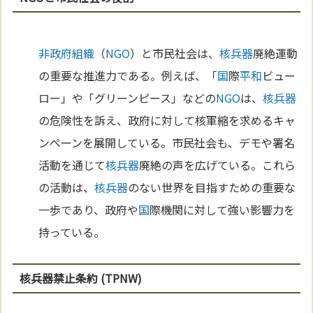
非政府組織
（
NGO
）と市民社会は、
核兵器
廃絶運動
の重要な推進力である。例えば、「
国
際
平和
ビュー
ロー」や「グリーンピース」などの
NGO
は、
核兵器
の危険性を訴え、政府に対して核軍縮を求めるキャ
ンペーンを展開している。市民社会も、デモや署名
活動を通じて
核兵器
廃絶の声を広げている。これら
の活動は、
核兵器
のない世界を目指すための重要な
一歩であり、政府や
国
際機関に対して強い影響力を
持っている。
核兵器禁止条約 (TPNW)