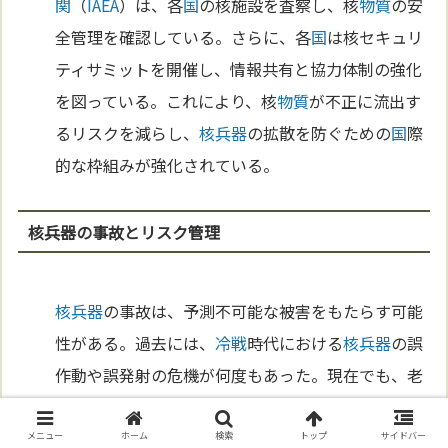
関
（
IAEA
）は、各
国
の核施設を査察し、核
物質
の安
全管理を確認している。さらに、各
国
は核セキュリ
ティサミットを開催し、情報共有と協力体制の強化
を図っている。これにより、核
物質
が不正に流出す
るリスクを減らし、
核兵器
の拡散を防ぐための
国
際
的な枠組みが強化されている。
核兵器の事故とリスク管理
核兵器
の事故は、予測不可能な被害をもたらす可能
性がある。過去には、
冷戦
時代における
核兵器
の誤
作動や誤発射の危機が何度もあった。現在でも、老
朽化した
核兵器
や安全管理の不備による事故のリス
クは
存在
する。各
国
は
核兵器
の安全管理を厳格に行
メニュー
ホーム
検索
トップ
サイドバー