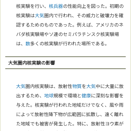
核実験を行い、
核兵器
の性能向上を図った。初期の
核実験は
大気
圏内で行われ、その威力と破壊力を確
認するためのものであった。例えば、アメリカのネ
バダ核実験場やソ連のセミパラチンスク核実験場
は、
数
多くの核実験が行われた場所である。
大気圏内核実験の影響
大気
圏内核実験は、放射性
物質
を
大気
中に大量に放
出するため、
地球
規模で環境と
健康
に深刻な影響を
与えた。核実験が行われた地域だけでなく、風や雨
によって放射性降下物が広範囲に拡散し、遠く離れ
た地域でも被害が発生した。特に、放射性ヨウ素が