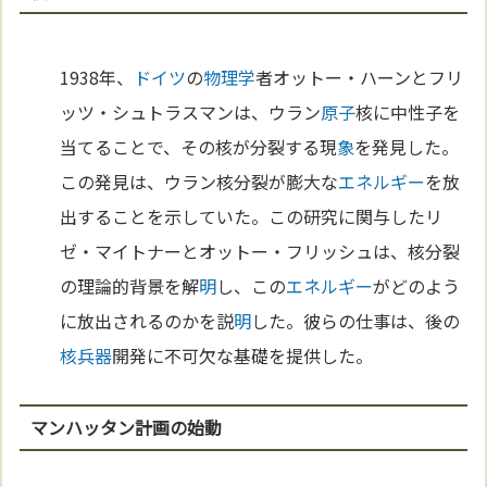
1938年、
ドイツ
の
物理学
者オットー・ハーンとフリ
ッツ・シュトラスマンは、ウラン
原子
核に中性子を
当てることで、その核が分裂する現
象
を発見した。
この発見は、ウラン核分裂が膨大な
エネルギー
を放
出することを示していた。この研究に関与したリ
ゼ・マイトナーとオットー・フリッシュは、核分裂
の理論的背景を解
明
し、この
エネルギー
がどのよう
に放出されるのかを説
明
した。彼らの仕事は、後の
核兵器
開発に不可欠な基礎を提供した。
マンハッタン計画の始動