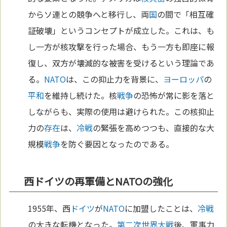
からソ連との競争へと移行し、両
国
の間で「相互確
証破壊」というコンセプトが成立した。これは、も
し一方が核攻撃を行った場合、もう一方も即座に報
復し、双方が壊滅的な被害を受けるという理論であ
る。
NATO
は、この抑止力を背景に、
ヨーロッパ
の
平和
を維持し続けた。核
戦争
の恐怖が常に影を落と
しながらも、実際の使用は避けられた。この核抑止
力の
存在
は、
冷戦
の緊張を高めつつも、直接的な大
規模
戦争
を防ぐ要因となったのである。
西ドイツの再軍備とNATOの強化
1955年、西
ドイツ
が
NATO
に加盟したことは、
冷戦
の大きな転機となった。
第二次世界大戦
後、軍事力