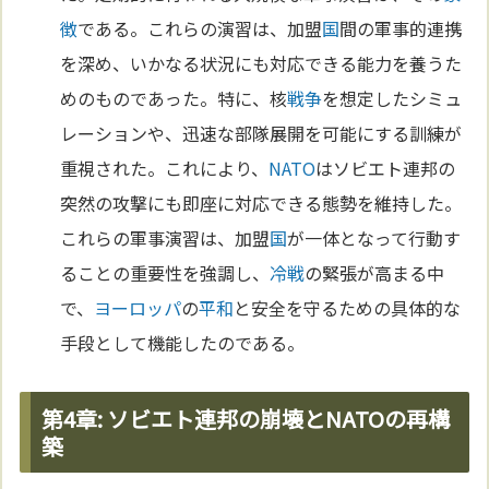
徴
である。これらの演習は、加盟
国
間の軍事的連携
を深め、いかなる状況にも対応できる能力を養うた
めのものであった。特に、核
戦争
を想定したシミュ
レーションや、迅速な部隊展開を可能にする訓練が
重視された。これにより、
NATO
はソビエト連邦の
突然の攻撃にも即座に対応できる態勢を維持した。
これらの軍事演習は、加盟
国
が一体となって行動す
ることの重要性を強調し、
冷戦
の緊張が高まる中
で、
ヨーロッパ
の
平和
と安全を守るための具体的な
手段として機能したのである。
第4章: ソビエト連邦の崩壊とNATOの再構
築