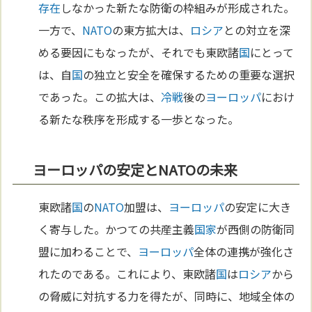
存在
しなかった新たな防衛の枠組みが形成された。
一方で、
NATO
の東方拡大は、
ロシア
との対立を深
める要因にもなったが、それでも東欧諸
国
にとって
は、自
国
の独立と安全を確保するための重要な選択
であった。この拡大は、
冷戦
後の
ヨーロッパ
におけ
る新たな秩序を形成する一歩となった。
ヨーロッパの安定とNATOの未来
東欧諸
国
の
NATO
加盟は、
ヨーロッパ
の安定に大き
く寄与した。かつての共産主義
国家
が西側の防衛同
盟に加わることで、
ヨーロッパ
全体の連携が強化さ
れたのである。これにより、東欧諸
国
は
ロシア
から
の脅威に対抗する力を得たが、同時に、地域全体の