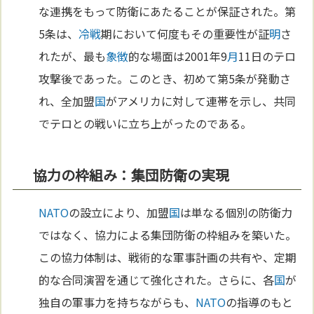
な連携をもって防衛にあたることが保証された。第
5条は、
冷戦
期において何度もその重要性が証
明
さ
れたが、最も
象徴
的な場面は2001年9
月
11日のテロ
攻撃後であった。このとき、初めて第5条が発動さ
れ、全加盟
国
がアメリカに対して連帯を示し、共同
でテロとの戦いに立ち上がったのである。
協力の枠組み：集団防衛の実現
NATO
の設立により、加盟
国
は単なる個別の防衛力
ではなく、協力による集団防衛の枠組みを築いた。
この協力体制は、戦術的な軍事計画の共有や、定期
的な合同演習を通じて強化された。さらに、各
国
が
独自の軍事力を持ちながらも、
NATO
の指導のもと