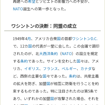
再建への
希望
とソビエトの影響力への不安が、
NATO
誕生への第一歩となった。
ワシントンの決断：同盟の成立
1949年4
月
、アメリカ合衆
国
の首都
ワシントンD.C.
で、12カ
国
の代表が一堂に会した。この会議で調印
されたのが、北
大西洋
条約
（
NATO
）の設立を規定
する
条約
であった。サインを交わした
国
々は、アメ
リカ、
イギリス
、
フランス
、
ベルギー
、
カナダ
な
ど、西側の主要な
国
々であった。
条約
は、共産主義
の拡大を防ぎ、加盟
国
が相互に防衛を行うことを約
束するものであった。特に注目されたのは第5条で
あり、いずれかの加盟
国
が攻撃された場合、それを