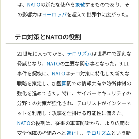
は、
NATO
の新たな使命を
象徴
するものであり、そ
の影響力は
ヨーロッパ
を超えて世界中に広がった。
テロ対策とNATOの役割
21世紀に入ってから、
テロリズム
は世界中で深刻な
脅威となり、
NATO
の主要な関
心
事となった。9.11
事件を契機に、
NATO
はテロ対策に特化した新たな
戦略を策定し、加盟
国
間での情報共有や防衛体制の
強化を進めてきた。特に、サイバーセキュリティの
分野での対策が強化され、テロリストがインターネ
ットを利用して攻撃を仕掛ける可能性に備えた。
NATO
の役割は、従来の軍事防衛から、より広範な
安全保障の枠組みへと
進化
し、
テロリズム
という新