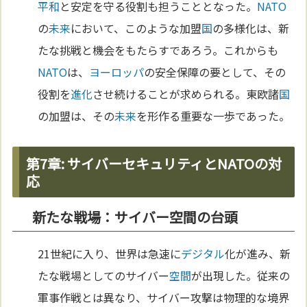
平和
と安定を守る役割も担うこととなった。
NATO
の
未来
において、このような加盟
国
の多様化は、新
たな挑戦と機会をもたらすであろう。これからも
NATO
は、
ヨーロッパ
の安全保障の要として、その
役割を
進化
させ続けることが求められる。東欧諸
国
の加盟は、その
未来
を形作る重要な一歩であった。
第7章: サイバーセキュリティとNATOの対
応
新たな戦場：サイバー空間の台頭
21世紀に入り、世界は急速に
デジタル
化が進み、新
たな戦場としてのサイバー
空間
が出現した。従来の
軍事作戦とは異なり、サイバー攻撃は物理的な境界