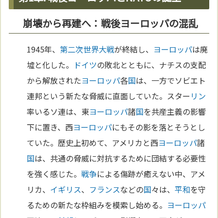
崩壊から再建へ：戦後ヨーロッパの混乱
1945年、
第二次世界大戦
が終結し、
ヨーロッパ
は廃
墟と化した。
ドイツ
の敗北とともに、ナチスの支配
から解放された
ヨーロッパ
各
国
は、一方でソビエト
連邦という新たな脅威に直面していた。スター
リン
率いるソ連は、東
ヨーロッパ
諸
国
を共産主義の影響
下に置き、西
ヨーロッパ
にもその影を落とそうとし
ていた。歴史上初めて、アメリカと西
ヨーロッパ
諸
国
は、共通の脅威に対抗するために団結する必要性
を強く感じた。
戦争
による傷跡が癒えない中、アメ
リカ、
イギリス
、
フランス
などの
国
々は、
平和
を守
るための新たな枠組みを模索し始める。
ヨーロッパ