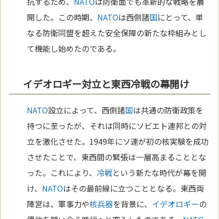
抗するため、
NATO
は防衛面でも革新的な戦略を展
開した。この時期、
NATO
は西側諸
国
にとって、単
なる防衛同盟を超えた安全保障の新たな枠組みとし
て機能し始めたのである。
イデオロギー対立と東西冷戦の幕開け
NATO
設立によって、西側諸
国
は共通の防衛政策を
持つに至ったが、それは同時にソビエト連邦との対
立を激化させた。1949年にソ連が初の核実験を成功
させたことで、東西間の緊張は一層高まることとな
った。これにより、
冷戦
という新たな時代が幕を開
け、
NATO
はその最前線に立つこととなる。東西両
陣営は、軍事力や
核兵器
を背景に、
イデオロギー
の