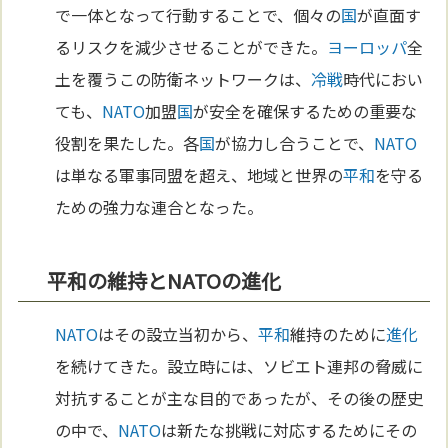
で一体となって行動することで、個々の
国
が直面す
るリスクを減少させることができた。
ヨーロッパ
全
土を覆うこの防衛ネットワークは、
冷戦
時代におい
ても、
NATO
加盟
国
が安全を確保するための重要な
役割を果たした。各
国
が協力し合うことで、
NATO
は単なる軍事同盟を超え、地域と世界の
平和
を守る
ための強力な連合となった。
平和の維持とNATOの進化
NATO
はその設立当初から、
平和
維持のために
進化
を続けてきた。設立時には、ソビエト連邦の脅威に
対抗することが主な目的であったが、その後の歴史
の中で、
NATO
は新たな挑戦に対応するためにその