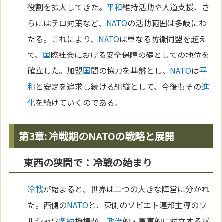
役割を拡大してきた。
平和
維持活動や人道支援、さ
らにはテロ対策など、
NATO
の活動範囲は多岐にわ
たる。これにより、
NATO
は単なる防衛同盟を超え
て、
国
際社会における安全保障の礎としての地位を
確立した。加盟
国
間の協力を基盤とし、
NATO
は
平
和
と安定を追求し続ける組織として、今後もその
進
化
を続けていくのである。
第3章: 冷戦期のNATOの戦略と展開
東西の狭間で：冷戦の始まり
冷戦
が始まると、世界は二つの大きな陣営に分かれ
た。西側の
NATO
と、東側のソビエト連邦主導のワ
ルシャワ
条約
機構が、
政治
的・軍事的に対立する状