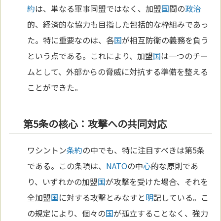
約
は、単なる軍事同盟ではなく、加盟
国
間の
政治
的、経済的な協力も目指した包括的な枠組みであっ
た。特に重要なのは、各
国
が相互防衛の義務を負う
という点である。これにより、加盟
国
は一つのチー
ムとして、外部からの脅威に対抗する準備を整える
ことができた。
第5条の核心：攻撃への共同対応
ワシントン
条約
の中でも、特に注目すべきは第5条
である。この条項は、
NATO
の中
心
的な原則であ
り、いずれかの加盟
国
が攻撃を受けた場合、それを
全加盟
国
に対する攻撃とみなすと
明
記している。こ
の規定により、個々の
国
が孤立することなく、強力