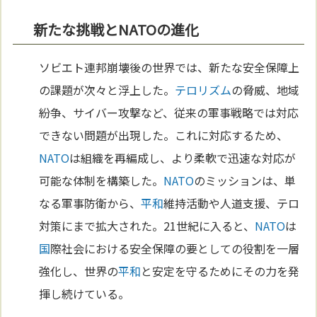
新たな挑戦とNATOの進化
ソビエト連邦崩壊後の世界では、新たな安全保障上
の課題が次々と浮上した。
テロリズム
の脅威、地域
紛争、サイバー攻撃など、従来の軍事戦略では対応
できない問題が出現した。これに対応するため、
NATO
は組織を再編成し、より柔軟で迅速な対応が
可能な体制を構築した。
NATO
のミッションは、単
なる軍事防衛から、
平和
維持活動や人道支援、テロ
対策にまで拡大された。21世紀に入ると、
NATO
は
国
際社会における安全保障の要としての役割を一層
強化し、世界の
平和
と安定を守るためにその力を発
揮し続けている。