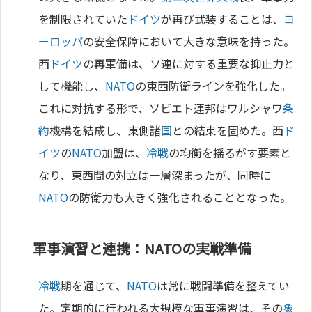
を制限されていた
ドイツ
が再び武装することは、
ヨ
ーロッパ
の安全保障において大きな意味を持った。
西
ドイツ
の再軍備は、ソ連に対する重要な抑止力と
して機能し、
NATO
の東西防衛ラインを強化した。
これに対抗する形で、ソビエト連邦はワルシャワ
条
約
機構を結成し、東側諸
国
との結束を固めた。西
ド
イツ
の
NATO
加盟は、
冷戦
の均衡を揺るがす要素と
なり、東西間の対立は一層深まったが、同時に
NATO
の防衛力も大きく強化されることとなった。
軍事演習と連携：NATOの実戦準備
冷戦
期を通じて、
NATO
は常に戦闘準備を整えてい
た。定期的に行われる大規模な軍事演習は、その
象