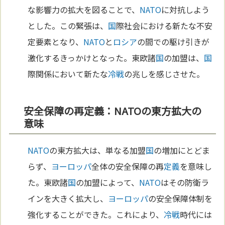
な影響力の拡大を図ることで、
NATO
に対抗しよう
とした。この緊張は、
国
際社会における新たな不安
定要素となり、
NATO
と
ロシア
の間での駆け引きが
激化するきっかけとなった。東欧諸
国
の加盟は、
国
際関係において新たな
冷戦
の兆しを感じさせた。
安全保障の再定義：NATOの東方拡大の
意味
NATO
の東方拡大は、単なる加盟
国
の増加にとどま
らず、
ヨーロッパ
全体の安全保障の再
定義
を意味し
た。東欧諸
国
の加盟によって、
NATO
はその防衛ラ
インを大きく拡大し、
ヨーロッパ
の安全保障体制を
強化することができた。これにより、
冷戦
時代には