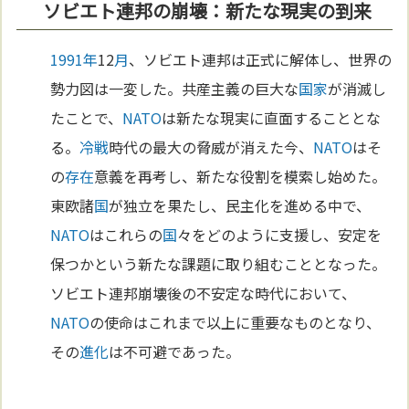
ソビエト連邦の崩壊：新たな現実の到来
1991年
12
月
、ソビエト連邦は正式に解体し、世界の
勢力図は一変した。共産主義の巨大な
国家
が消滅し
たことで、
NATO
は新たな現実に直面することとな
る。
冷戦
時代の最大の脅威が消えた今、
NATO
はそ
の
存在
意義を再考し、新たな役割を模索し始めた。
東欧諸
国
が独立を果たし、民主化を進める中で、
NATO
はこれらの
国
々をどのように支援し、安定を
保つかという新たな課題に取り組むこととなった。
ソビエト連邦崩壊後の不安定な時代において、
NATO
の使命はこれまで以上に重要なものとなり、
その
進化
は不可避であった。