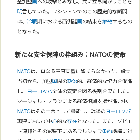
全加盟
国
への攻撃とみなし、共に立ち向かうことを
明
言していた。ワシントンでのこの歴史的な瞬間
は、
冷戦
期における西側諸
国
の結束を
象徴
するもの
となった。
新たな安全保障の枠組み：NATOの使命
NATO
は、単なる軍事同盟に留まらなかった。設立
当初から、加盟
国
間の
政治
的、経済的な協力を促進
し、
ヨーロッパ
全体の安定を図る役割を果たした。
マーシャル・プランによる経済復興支援が進む中、
NATO
はその土台として機能し、戦後の
ヨーロッパ
再建において中
心
的な
存在
となった。また、ソビエ
ト連邦とその影響下にあるワルシャワ
条約
機構に対