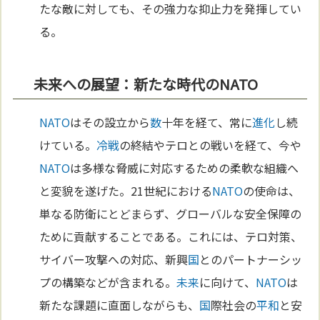
たな敵に対しても、その強力な抑止力を発揮してい
る。
未来への展望：新たな時代のNATO
NATO
はその設立から
数
十年を経て、常に
進化
し続
けている。
冷戦
の終結やテロとの戦いを経て、今や
NATO
は多様な脅威に対応するための柔軟な組織へ
と変貌を遂げた。21世紀における
NATO
の使命は、
単なる防衛にとどまらず、グローバルな安全保障の
ために貢献することである。これには、テロ対策、
サイバー攻撃への対応、新興
国
とのパートナーシッ
プの構築などが含まれる。
未来
に向けて、
NATO
は
新たな課題に直面しながらも、
国
際社会の
平和
と安