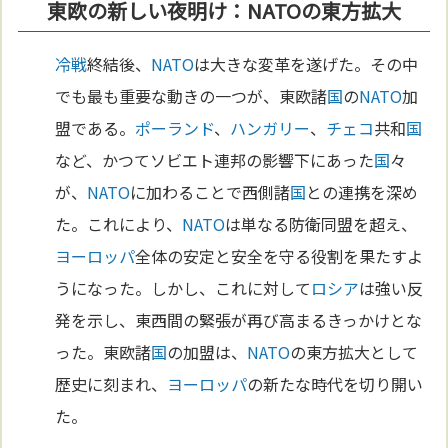
東欧の新しい夜明け：NATOの東方拡大
冷戦
終結後、
NATO
は大きな変革を遂げた。その中
でも最も重要な動きの一つが、東欧諸
国
の
NATO
加
盟である。
ポーランド
、
ハンガリー
、
チェコ
共和
国
など、かつてソビエト連邦の影響下にあった
国
々
が、
NATO
に加わることで西側諸
国
との連携を深め
た。これにより、
NATO
は単なる防衛同盟を超え、
ヨーロッパ
全体の安定と安全を守る役割を果たすよ
うになった。しかし、これに対して
ロシア
は強い反
発を示し、東西間の緊張が再び高まるきっかけとな
った。東欧諸
国
の加盟は、
NATO
の東方拡大として
歴史に刻まれ、
ヨーロッパ
の新たな時代を切り開い
た。