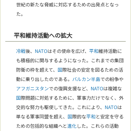
世紀の新たな脅威に対応するための出発点となっ
た。
平和維持活動への拡大
冷戦
後、
NATO
はその使命を広げ、
平和
維持活動に
も積極的に関与するようになった。これまでの集団
防衛の枠を超えて、
国
際社会の安定を図るための活
動に乗り出したのである。
バルカン半島
での紛争や
アフガニスタン
での復興支援など、
NATO
は複雑な
国
際問題に対処するために、軍事力だけでなく、外
交的な努力も駆使してきた。これにより、
NATO
は
単なる軍事同盟を超え、
国
際的な
平和
と安定を守る
ための包括的な組織へと
進化
した。これらの活動