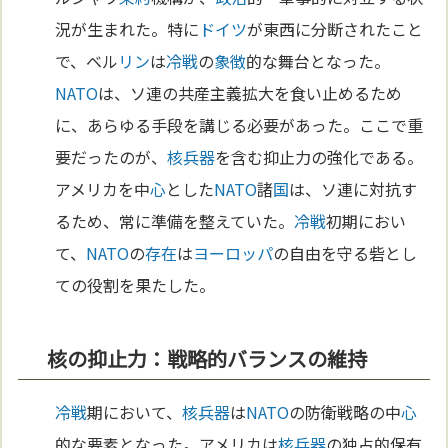
況が生まれた。特に
ドイツ
が東西に分断されたこと
で、ベル
リン
は
冷戦
の
象徴
的な舞台となった。
NATO
は、ソ連の共産主義拡大を食い止めるため
に、あらゆる手段を講じる必要があった。ここで重
要だったのが、
核兵器
を含む抑止力の強化である。
アメリカを中
心
とした
NATO
諸
国
は、ソ連に対抗す
るため、常に準備を整えていた。
冷戦
初期におい
て、
NATO
の
存在
は
ヨーロッパ
の自由を守る砦とし
ての役割を果たした。
核の抑止力：戦略的バランスの維持
冷戦
期において、
核兵器
は
NATO
の防衛戦略の中
心
的な要素となった。アメリカは
核兵器
の独占的保有