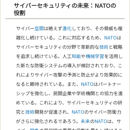
サイバーセキュリティの未来：NATOの
役割
サイバー
空間
は絶えず
進化
しており、その脅威も複
雑化し続けている。これに対応するため、
NATO
は
サイバーセキュリティの分野で革新的な
技術
と戦略
を追求し続けている。人工
知能
や
機械学習
を活用し
た新たな防衛システムの導入が検討されており、こ
れによりサイバー攻撃の予測と防止がより効果的に
なると期待されている。また、
NATO
はパートナー
シップを強化し、民間企業や学術機関との協力を進
めている。これにより、サイバーセキュリティの研
究と
技術
開発が促進され、
NATO
のサイバー防衛力
がさらに強化されるであろう。
未来
の
NATO
は、サ