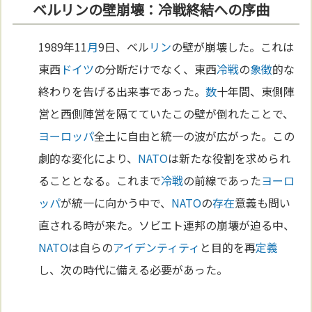
ベルリンの壁崩壊：冷戦終結への序曲
1989年11
月
9日、ベル
リン
の壁が崩壊した。これは
東西
ドイツ
の分断だけでなく、東西
冷戦
の
象徴
的な
終わりを告げる出来事であった。
数
十年間、東側陣
営と西側陣営を隔てていたこの壁が倒れたことで、
ヨーロッパ
全土に自由と統一の波が広がった。この
劇的な変化により、
NATO
は新たな役割を求められ
ることとなる。これまで
冷戦
の前線であった
ヨーロ
ッパ
が統一に向かう中で、
NATO
の
存在
意義も問い
直される時が来た。ソビエト連邦の崩壊が迫る中、
NATO
は自らの
アイデンティティ
と目的を再
定義
し、次の時代に備える必要があった。