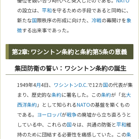
優位を競い合う時代へと突入したのである。
NATO
の設立は、
平和
を守るための手段であると同時に、
新たな
国
際秩序の形成に向けた、
冷戦
の幕開けを
象
徴
する出来事であった。
第2章: ワシントン条約と条約第5条の意義
集団防衛の誓い：ワシントン条約の誕生
1949年4
月
4日、
ワシントンD.C.
で12カ
国
の代表が集
まり、歴史的な
条約
に署名した。この
条約
が「北
大
西洋
条約
」として知られる
NATO
の基盤を築くもの
である。
ヨーロッパ
が
戦争
の廃墟から立ち直ろうと
している中、これらの
国
々は、共通の防衛と
平和
維
持のために団結する必要性を痛感していた。この
条