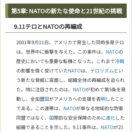
第5章: NATOの新たな使命と21世紀の挑戦
9.11テロとNATOの再編成
2001年9
月
11日、アメリカで発生した同時多発テロ
は、世界中に衝撃を与えた。この事件は、
NATO
の
歴史においても重要な転機となった。これまで
冷戦
の影響を強く受けていた
NATO
は、
テロリズム
とい
う新たな脅威に直面し、組織全体の再編成を迫られ
た。特に注目されたのは、
NATO
が初めて第5条を発
動し、全加盟
国
がアメリカへの支援を表
明
したこと
である。この連帯は、
NATO
が単なる地域的な防衛
同盟ではなく、
国
際的な安全保障のために
進化
した
組織であることを示した。9.11事件は、
NATO
が21