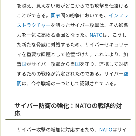
を越え、見えない敵がどこからでも攻撃を仕掛ける
ことができる。
国家
間の紛争においても、
インフラ
ストラクチャー
を狙ったサイバー攻撃は、その影響
力を一気に高める要因となった。
NATO
は、こうし
た新たな脅威に対処するため、サイバーセキュリテ
ィを重要な課題として位置づけた。これにより、加
盟
国
がサイバー攻撃から自
国
を守り、連携して対抗
するための戦略が策定されたのである。サイバー
空
間
は、今や戦場の一つとして認識されている。
サイバー防衛の強化：NATOの戦略的対
応
サイバー攻撃の増加に対応するため、
NATO
はサイ