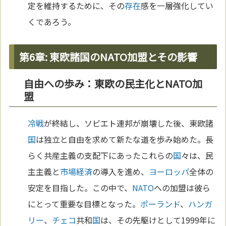
定を維持するために、その
存在
感を一層強化してい
くであろう。
第6章: 東欧諸国のNATO加盟とその影響
自由への歩み：東欧の民主化とNATO加
盟
冷戦
が終結し、ソビエト連邦が崩壊した後、東欧諸
国
は独立と自由を求めて新たな道を歩み始めた。長
らく共産主義の支配下にあったこれらの
国
々は、民
主主義と
市場経済
の導入を進め、
ヨーロッパ
全体の
安定を目指した。この中で、
NATO
への加盟は彼ら
にとって重要な目標となった。
ポーランド
、
ハンガ
リー
、
チェコ
共和
国
は、その先駆けとして1999年に