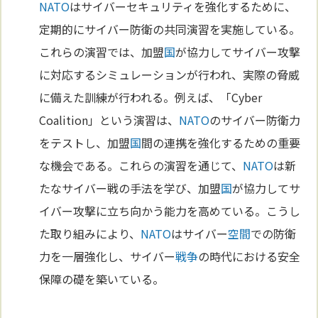
NATO
はサイバーセキュリティを強化するために、
定期的にサイバー防衛の共同演習を実施している。
これらの演習では、加盟
国
が協力してサイバー攻撃
に対応するシミュレーションが行われ、実際の脅威
に備えた訓練が行われる。例えば、「Cyber
Coalition」という演習は、
NATO
のサイバー防衛力
をテストし、加盟
国
間の連携を強化するための重要
な機会である。これらの演習を通じて、
NATO
は新
たなサイバー戦の手法を学び、加盟
国
が協力してサ
イバー攻撃に立ち向かう能力を高めている。こうし
た取り組みにより、
NATO
はサイバー
空間
での防衛
力を一層強化し、サイバー
戦争
の時代における安全
保障の礎を築いている。