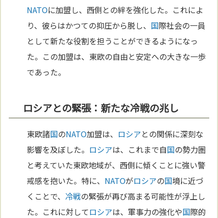
NATO
に加盟し、西側との絆を強化した。これによ
り、彼らはかつての抑圧から脱し、
国
際社会の一員
として新たな役割を担うことができるようになっ
た。この加盟は、東欧の自由と安定への大きな一歩
であった。
ロシアとの緊張：新たな冷戦の兆し
東欧諸
国
の
NATO
加盟は、
ロシア
との関係に深刻な
影響を及ぼした。
ロシア
は、これまで自
国
の勢力圏
と考えていた東欧地域が、西側に傾くことに強い警
戒感を抱いた。特に、
NATO
が
ロシア
の
国
境に近づ
くことで、
冷戦
の緊張が再び高まる可能性が浮上し
た。これに対して
ロシア
は、軍事力の強化や
国
際的