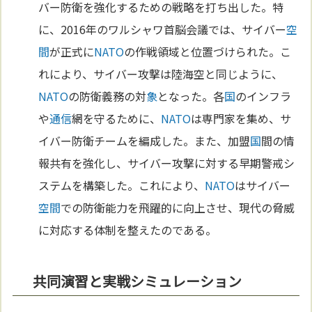
バー防衛を強化するための戦略を打ち出した。特
に、2016年のワルシャワ首脳会議では、サイバー
空
間
が正式に
NATO
の作戦領域と位置づけられた。こ
れにより、サイバー攻撃は陸海空と同じように、
NATO
の防衛義務の対
象
となった。各
国
のインフラ
や
通信
網を守るために、
NATO
は専門家を集め、サ
イバー防衛チームを編成した。また、加盟
国
間の情
報共有を強化し、サイバー攻撃に対する早期警戒シ
ステムを構築した。これにより、
NATO
はサイバー
空間
での防衛能力を飛躍的に向上させ、現代の脅威
に対応する体制を整えたのである。
共同演習と実戦シミュレーション