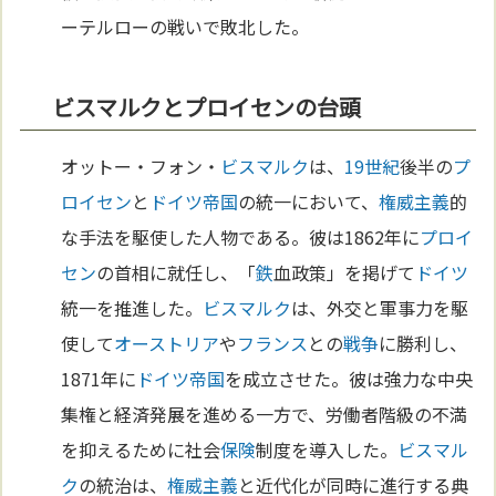
ーテルローの戦いで敗北した。
ビスマルクとプロイセンの台頭
オットー・フォン・
ビスマルク
は、
19世紀
後半の
プ
ロイセン
と
ドイツ
帝国
の統一において、
権威主義
的
な手法を駆使した人物である。彼は1862年に
プロイ
セン
の首相に就任し、「
鉄
血政策」を掲げて
ドイツ
統一を推進した。
ビスマルク
は、外交と軍事力を駆
使して
オーストリア
や
フランス
との
戦争
に勝利し、
1871年に
ドイツ
帝国
を成立させた。彼は強力な中央
集権と経済発展を進める一方で、労働者階級の不満
を抑えるために社会
保険
制度を導入した。
ビスマル
ク
の統治は、
権威主義
と近代化が同時に進行する典