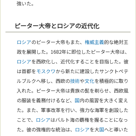
強いた。
ピーター大帝とロシアの近代化
ロシア
のピーター大帝もまた、
権威主義
的な絶対王
政を展開した。1682年に即位したピーター大帝は、
ロシア
を西欧化し、近代化することを目指した。彼
は首都を
モスクワ
から新たに建設したサンクトペテ
ルブルクへ移し、西欧の
技術
や
文化
を積極的に取り
入れた。ピーター大帝は貴族の髭を剃らせ、西欧風
の服装を義務付けるなど、
国
内の風習を大きく変え
た。また、軍事改革を行い、強力な海軍を創設した
ことで、
ロシア
はバルト海の覇権を握ることになっ
た。彼の強権的な統治は、
ロシア
を大
国
へと導いた