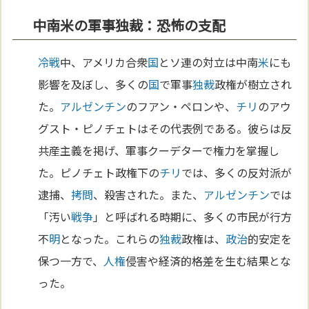
中南米の軍事独裁：恐怖の支配
冷戦
中、アメリカ合衆
国
とソ連の対立は中南
米
にも
影響を及ぼし、多くの
国
で軍事
独裁
政権が樹立され
た。
アルゼンチン
のフアン・ペロンや、
チリ
のアウ
グスト・ピノチェトはその代表例である。彼らは反
共産主義を掲げ、軍事クーデターで権力を掌握し
た。ピノチェト政権下の
チリ
では、多くの反対派が
逮捕、
拷問
、殺害された。また、
アルゼンチン
では
「汚い
戦争
」と呼ばれる時期に、多くの市民が行方
不
明
となった。これらの
独裁
政権は、
政治
的安定を
保つ一方で、
人権
侵害や経済的格差を生む結果とな
った。