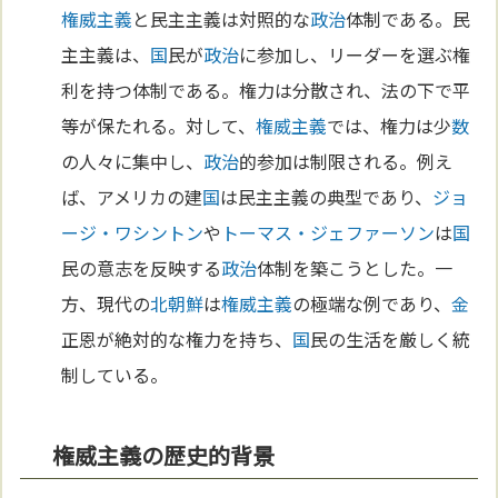
権威主義
と民主主義は対照的な
政治
体制である。民
主主義は、
国
民が
政治
に参加し、リーダーを選ぶ権
利を持つ体制である。権力は分散され、法の下で平
等が保たれる。対して、
権威主義
では、権力は少
数
の人々に集中し、
政治
的参加は制限される。例え
ば、アメリカの建
国
は民主主義の典型であり、
ジョ
ージ・ワシントン
や
トーマス・ジェファーソン
は
国
民の意志を反映する
政治
体制を築こうとした。一
方、現代の
北朝鮮
は
権威主義
の極端な例であり、
金
正恩が絶対的な権力を持ち、
国
民の生活を厳しく統
制している。
権威主義の歴史的背景