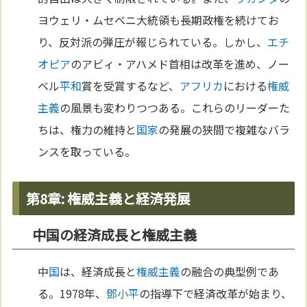
ヨウェリ・ムセベニ大統領も長期政権を続けてお
り、反対派の弾圧が報じられている。しかし、
エチ
オピア
のアビィ・アハメド首相は改革を進め、ノー
ベル
平和
賞を受賞するなど、
アフリカ
における
権威
主義
の風景も変わりつつある。これらのリーダーた
ちは、権力の維持と
国家
の発展の狭間で複雑なバラ
ンスを取っている。
第8章: 権威主義と経済発展
中国の経済成長と権威主義
中
国
は、経済成長と
権威主義
の融合の典型例であ
る。1978年、
鄧小平
の指導下で経済改革が始まり、