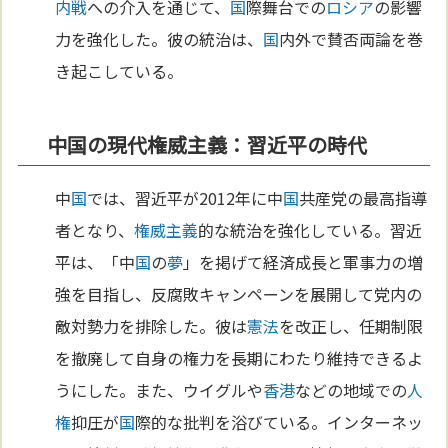
内戦
への介入を通じて、
国
際舞台での
ロシア
の影響
力を強化した。彼の統治は、
国
内外で賛否両論を巻
き起こしている。
中国の現代権威主義：習近平の時代
中
国
では、習近平が2012年に中
国
共産党の最高指導
者となり、
権威主義
的な統治を強化している。習近
平は、「中
国
の
夢
」を掲げて経済成長と軍事力の増
強を目指し、反腐敗キャンペーンを展開して党内の
敵対勢力を排除した。彼は
憲法
を改正し、任期制限
を撤廃して自身の権力を長期にわたり維持できるよ
うにした。また、ウイグルや
香港
などの地域での
人
権
抑圧が
国
際的な批判を浴びている。インターネッ