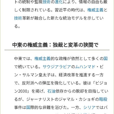
トの統制や監視
技術
の
進化
により、情報の自由も厳
しく制限されている。習近平の時代は、
権威主義
と
技術
革新が融合した新たな統治モデルを示してい
る。
中東の権威主義：独裁と変革の狭間で
中東では、
権威主義
的な政権が依然として多くの
国
で続いている。
サウジアラビア
の
ムハンマド
・ビ
ン・サルマン皇太子は、経済改革を推進する一方
で、反対派への弾圧を強化している。彼は「ビジョ
ン2030」を掲げ、
石油
依存からの脱却を目指してい
るが、ジャーナリストのジャマル・カショギの
暗殺
事件は
国
際的な非難を浴びた。一方、
シリア
ではバ