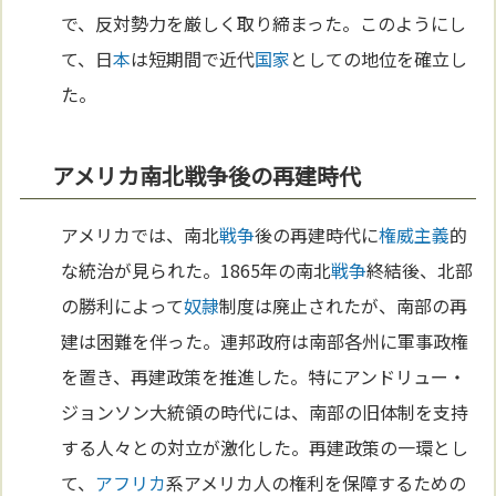
で、反対勢力を厳しく取り締まった。このようにし
て、日
本
は短期間で近代
国家
としての地位を確立し
た。
アメリカ南北戦争後の再建時代
アメリカでは、南北
戦争
後の再建時代に
権威主義
的
な統治が見られた。1865年の南北
戦争
終結後、北部
の勝利によって
奴隷
制度は廃止されたが、南部の再
建は困難を伴った。連邦政府は南部各州に軍事政権
を置き、再建政策を推進した。特にアンドリュー・
ジョンソン大統領の時代には、南部の旧体制を支持
する人々との対立が激化した。再建政策の一環とし
て、
アフリカ
系アメリカ人の権利を保障するための