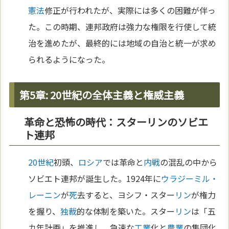
憲法
修正が行われたが、実際には多くの困難が伴っ
た。この時期、連邦政府は強力な権限を行使して統
治を進めたが、最終的には地域の自治と統一が求め
られるようになった。
第5章: 20世紀の全体主義と権威主義
革命と恐怖の時代：スターリンのソビエ
ト連邦
20世紀
初頭、
ロシア
では革命と
内戦
の混乱の中から
ソビエト連邦が誕生した。1924年に
ウラジーミル・
レーニン
が
死
去すると、ヨシフ・スター
リン
が権力
を握り、
独裁
的な体制を築いた。スター
リン
は「五
カ年計画」を推進し、急速な
工業
化と
農業
の集団化