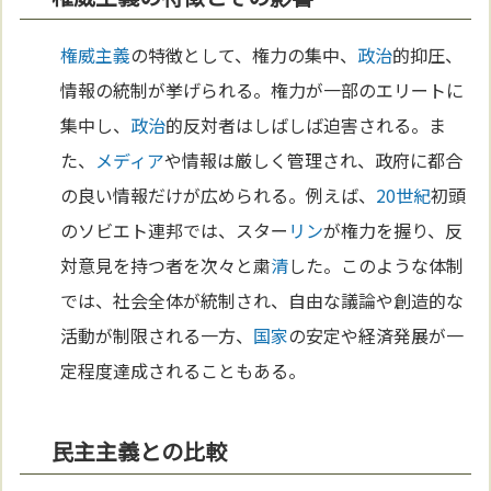
権威主義
の特徴として、権力の集中、
政治
的抑圧、
情報の統制が挙げられる。権力が一部のエリートに
集中し、
政治
的反対者はしばしば迫害される。ま
た、
メディア
や情報は厳しく管理され、政府に都合
の良い情報だけが広められる。例えば、
20世紀
初頭
のソビエト連邦では、スター
リン
が権力を握り、反
対意見を持つ者を次々と粛
清
した。このような体制
では、社会全体が統制され、自由な議論や創造的な
活動が制限される一方、
国家
の安定や経済発展が一
定程度達成されることもある。
民主主義との比較