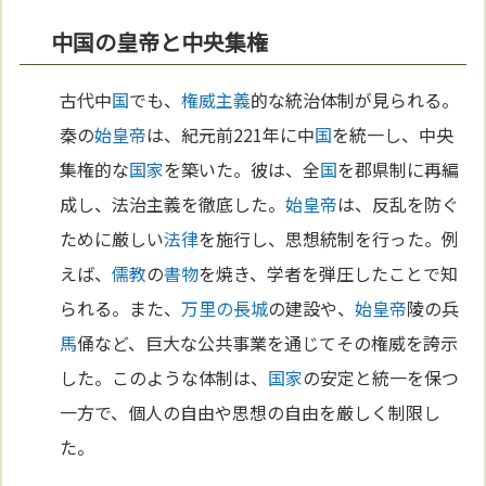
中国の皇帝と中央集権
古代中
国
でも、
権威主義
的な統治体制が見られる。
秦の
始皇帝
は、紀元前221年に中
国
を統一し、中央
集権的な
国家
を築いた。彼は、全
国
を郡県制に再編
成し、法治主義を徹底した。
始皇帝
は、反乱を防ぐ
ために厳しい
法律
を施行し、思想統制を行った。例
えば、
儒教
の
書物
を焼き、学者を弾圧したことで知
られる。また、
万里の長城
の建設や、
始皇帝
陵の兵
馬
俑など、巨大な公共事業を通じてその権威を誇示
した。このような体制は、
国家
の安定と統一を保つ
一方で、個人の自由や思想の自由を厳しく制限し
た。