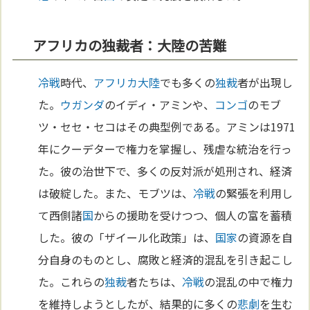
アフリカの独裁者：大陸の苦難
冷戦
時代、
アフリカ
大陸
でも多くの
独裁
者が出現し
た。
ウガンダ
のイディ・アミンや、
コンゴ
のモブ
ツ・セセ・セコはその典型例である。アミンは1971
年にクーデターで権力を掌握し、残虐な統治を行っ
た。彼の治世下で、多くの反対派が処刑され、経済
は破綻した。また、モブツは、
冷戦
の緊張を利用し
て西側諸
国
からの援助を受けつつ、個人の富を蓄積
した。彼の「ザイール化政策」は、
国家
の資源を自
分自身のものとし、腐敗と経済的混乱を引き起こし
た。これらの
独裁
者たちは、
冷戦
の混乱の中で権力
を維持しようとしたが、結果的に多くの
悲劇
を生む