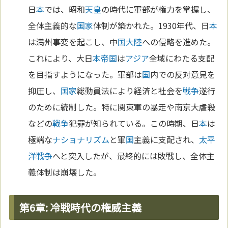
日
本
では、昭和
天皇
の時代に軍部が権力を掌握し、
全体主義的な
国家
体制が築かれた。1930年代、日
本
は満州事変を起こし、中
国
大陸
への侵略を進めた。
これにより、大日
本
帝国
は
アジア
全域にわたる支配
を目指すようになった。軍部は
国
内での反対意見を
抑圧し、
国家
総動員法により経済と社会を
戦争
遂行
のために統制した。特に関東軍の暴走や南京大虐殺
などの
戦争
犯罪が知られている。この時期、日
本
は
極端な
ナショナリズム
と軍
国
主義に支配され、
太平
洋
戦争
へと突入したが、最終的には敗戦し、全体主
義体制は崩壊した。
第6章: 冷戦時代の権威主義