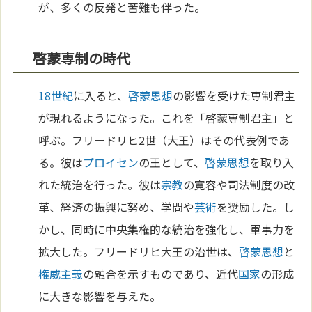
が、多くの反発と苦難も伴った。
啓蒙専制の時代
18世紀
に入ると、
啓蒙思想
の影響を受けた専制君主
が現れるようになった。これを「啓蒙専制君主」と
呼ぶ。フリードリヒ2世（大王）はその代表例であ
る。彼は
プロイセン
の王として、
啓蒙思想
を取り入
れた統治を行った。彼は
宗教
の寛容や司法制度の改
革、経済の振興に努め、学問や
芸術
を奨励した。し
かし、同時に中央集権的な統治を強化し、軍事力を
拡大した。フリードリヒ大王の治世は、
啓蒙思想
と
権威主義
の融合を示すものであり、近代
国家
の形成
に大きな影響を与えた。