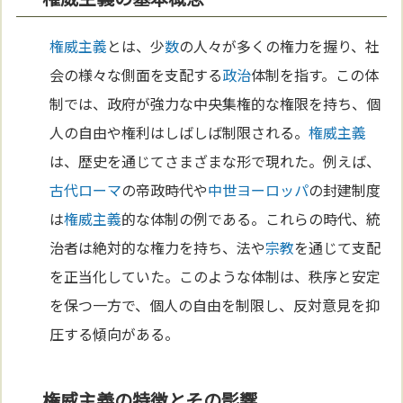
権威主義
とは、少
数
の人々が多くの権力を握り、社
会の様々な側面を支配する
政治
体制を指す。この体
制では、政府が強力な中央集権的な権限を持ち、個
人の自由や権利はしばしば制限される。
権威主義
は、歴史を通じてさまざまな形で現れた。例えば、
古代ローマ
の帝政時代や
中世
ヨーロッパ
の封建制度
は
権威主義
的な体制の例である。これらの時代、統
治者は絶対的な権力を持ち、法や
宗教
を通じて支配
を正当化していた。このような体制は、秩序と安定
を保つ一方で、個人の自由を制限し、反対意見を抑
圧する傾向がある。
権威主義の特徴とその影響