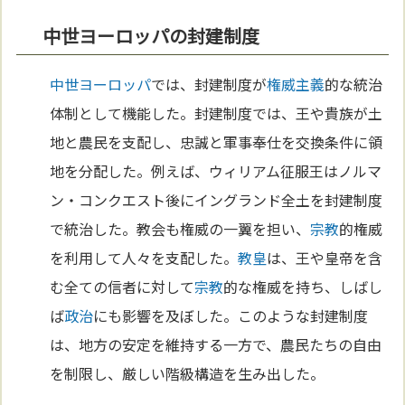
中世ヨーロッパの封建制度
中世
ヨーロッパ
では、封建制度が
権威主義
的な統治
体制として機能した。封建制度では、王や貴族が土
地と農民を支配し、忠誠と軍事奉仕を交換条件に領
地を分配した。例えば、ウィリアム征服王はノルマ
ン・コンクエスト後にイングランド全土を封建制度
で統治した。教会も権威の一翼を担い、
宗教
的権威
を利用して人々を支配した。
教皇
は、王や皇帝を含
む全ての信者に対して
宗教
的な権威を持ち、しばし
ば
政治
にも影響を及ぼした。このような封建制度
は、地方の安定を維持する一方で、農民たちの自由
を制限し、厳しい階級構造を生み出した。