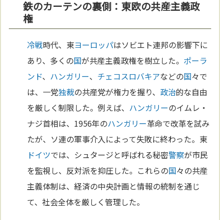
鉄のカーテンの裏側：東欧の共産主義政
権
冷戦
時代、東
ヨーロッパ
はソビエト連邦の影響下に
あり、多くの
国
が共産主義政権を樹立した。
ポーラ
ンド
、
ハンガリー
、
チェコ
スロバキア
などの
国
々で
は、一党
独裁
の共産党が権力を握り、
政治
的な自由
を厳しく制限した。例えば、
ハンガリー
のイムレ・
ナジ首相は、1956年の
ハンガリー
革命で改革を試み
たが、ソ連の軍事介入によって失敗に終わった。東
ドイツ
では、シュタージと呼ばれる秘密
警察
が市民
を監視し、反対派を抑圧した。これらの
国
々の共産
主義体制は、経済の中央計画と情報の統制を通じ
て、社会全体を厳しく管理した。