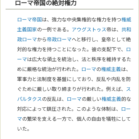
ローマ帝国の絶対権力
ローマ
帝国
は、強力な中央集権的な権力を持つ
権威
主義
国家
の一例である。
アウグストゥス
帝は、
共和
政ローマ
から
帝政ローマ
へと移行し、皇帝として絶
対的な権力を持つことになった。彼の支配下で、
ロ
ーマ
は広大な領土を統治し、法と秩序を維持するた
めに厳格な統治が行われた。
ローマ
の
権威主義
は、
軍事力と法制度を基盤にしており、反乱や内乱を防
ぐために厳しい取り締まりが行われた。例えば、
ス
パルタクス
の反乱は、
ローマ
の厳しい
権威主義
的な
対応によって鎮圧された。このような体制は、
ロー
マ
の繁栄を支える一方で、個人の自由を犠牲にして
いた。