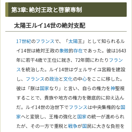
第3章: 絶対王政と啓蒙専制
太陽王ルイ14世の絶対支配
17世紀
の
フランス
で、「
太陽
王」として知られるル
イ14世は絶対王政の
象徴
的
存在
であった。彼は1643
年に若干4歳で王位に就き、72年間にわたり
フラン
ス
を統治した。ルイ14世はヴェルサイユ宮殿を建設
し、
フランス
の
政治
と
文化
の中
心
をここに移した。
彼は「朕は
国家
なり」と言い、自らの権力を
神
聖視
することで、貴族や地方の権力を徹底的に抑え込ん
だ。ルイ14世の治世下で
フランス
は中央集権的な
国
家
へと変貌し、王権の強化と
国家
の統一が進められ
たが、その一方で重税と
戦争
が
国
民に大きな負担を