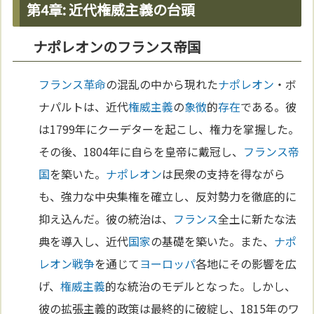
第4章: 近代権威主義の台頭
ナポレオンのフランス帝国
フランス革命
の混乱の中から現れた
ナポレオン
・ボ
ナパルトは、近代
権威主義
の
象徴
的
存在
である。彼
は1799年にクーデターを起こし、権力を掌握した。
その後、1804年に自らを皇帝に戴冠し、
フランス
帝
国
を築いた。
ナポレオン
は民衆の支持を得ながら
も、強力な中央集権を確立し、反対勢力を徹底的に
抑え込んだ。彼の統治は、
フランス
全土に新たな法
典を導入し、近代
国家
の基礎を築いた。また、
ナポ
レオン
戦争
を通じて
ヨーロッパ
各地にその影響を広
げ、
権威主義
的な統治のモデルとなった。しかし、
彼の拡張主義的政策は最終的に破綻し、1815年のワ