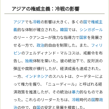
アジアの権威主義：冷戦の影響
アジア
でも
冷戦
の影響は大きく、多くの
国
で
権威主
義
的な体制が確立された。
韓国
では、
シンガポール
のリー・クアンユーが強力な指導力で
国家
を発展さ
せる一方で、
政治
的自由を制限した。また、
フィリ
ピン
のフェルディナンド・マルコスは、戒厳令を布
告し、
独裁
体制を築いた。彼の統治下で、反対派の
弾圧や腐敗が横行したが、経済成長も達成された。
一方、
インドネシア
のスハルトは、クーデターによ
って権力を握り、「ニューディール」と呼ばれる経
済政策を推進したが、その統治は
暴力
的なものであ
った。これらのリーダーたちは、
冷戦
時代の
国
際
政
治
の中で、自
国
の安定と発展を模索した。