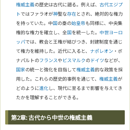
権威主義
の歴史は古代に遡る。例えば、
古代エジプ
ト
ではファラオが
神
聖な
存在
とされ、絶対的な権力
を持っていた。中
国
の秦の
始皇帝
も同様に、中央集
権的な権力を確立し、全
国
を統一した。
中世
ヨーロ
ッパ
では、教会と王権が結びつき、封建制度を通じ
て権力を維持した。近代に入ると、
ナポレオン
・ボ
ナパルトの
フランス
や
ビスマルク
の
ドイツ
などが、
国家
の統一と強化を目指して
権威主義
的な政策を採
用した。これらの歴史的事例を通じて、
権威主義
が
どのように
進化
し、現代に至るまで影響を与えてき
たかを理解することができる。
第2章: 古代から中世の権威主義