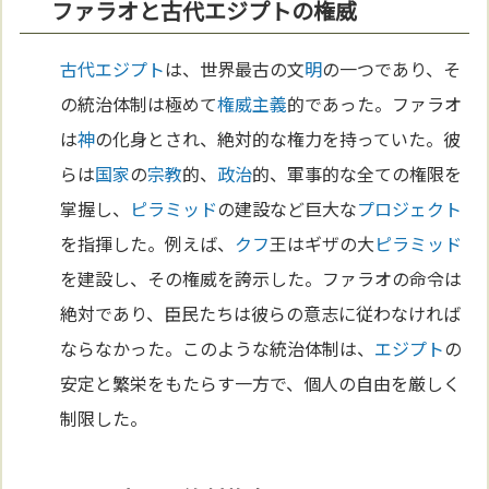
ファラオと古代エジプトの権威
古代エジプト
は、世界最古の文
明
の一つであり、そ
の統治体制は極めて
権威主義
的であった。ファラオ
は
神
の化身とされ、絶対的な権力を持っていた。彼
らは
国家
の
宗教
的、
政治
的、軍事的な全ての権限を
掌握し、
ピラミッド
の建設など巨大な
プロジェクト
を指揮した。例えば、
クフ
王はギザの大
ピラミッド
を建設し、その権威を誇示した。ファラオの命令は
絶対であり、臣民たちは彼らの意志に従わなければ
ならなかった。このような統治体制は、
エジプト
の
安定と繁栄をもたらす一方で、個人の自由を厳しく
制限した。