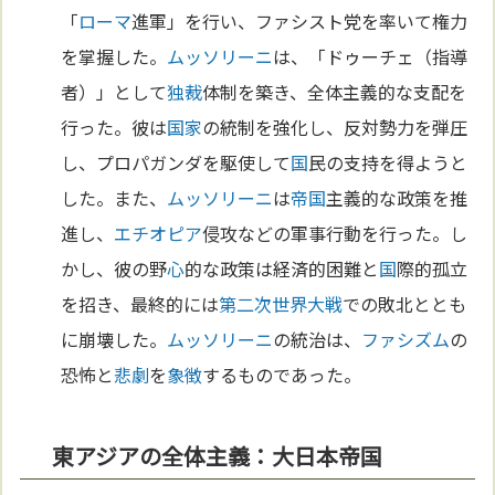
「
ローマ
進軍」を行い、ファシスト党を率いて権力
を掌握した。
ムッソリーニ
は、「ドゥーチェ（指導
者）」として
独裁
体制を築き、全体主義的な支配を
行った。彼は
国家
の統制を強化し、反対勢力を弾圧
し、プロパガンダを駆使して
国
民の支持を得ようと
した。また、
ムッソリーニ
は
帝国
主義的な政策を推
進し、
エチオピア
侵攻などの軍事行動を行った。し
かし、彼の野
心
的な政策は経済的困難と
国
際的孤立
を招き、最終的には
第二次世界大戦
での敗北ととも
に崩壊した。
ムッソリーニ
の統治は、
ファシズム
の
恐怖と
悲劇
を
象徴
するものであった。
東アジアの全体主義：大日本帝国