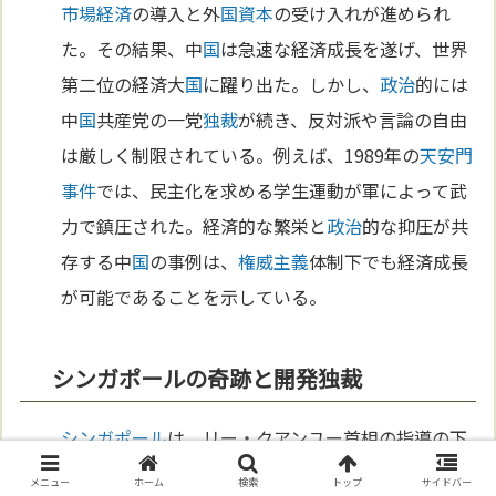
市場経済
の導入と外
国
資本
の受け入れが進められ
た。その結果、中
国
は急速な経済成長を遂げ、世界
第二位の経済大
国
に躍り出た。しかし、
政治
的には
中
国
共産党の一党
独裁
が続き、反対派や言論の自由
は厳しく制限されている。例えば、1989年の
天安門
事件
では、民主化を求める学生運動が軍によって武
力で鎮圧された。経済的な繁栄と
政治
的な抑圧が共
存する中
国
の事例は、
権威主義
体制下でも経済成長
が可能であることを示している。
シンガポールの奇跡と開発独裁
シンガポール
は、リー・クアンユー首相の指導の下
で、開発
独裁
の成功例として知られている。1965年
メニュー
ホーム
検索
トップ
サイドバー