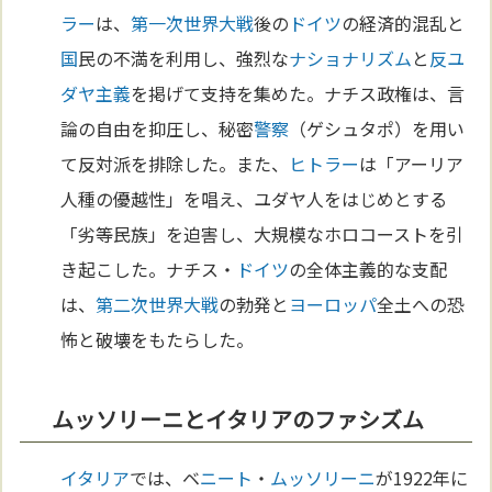
ラー
は、
第一次世界大戦
後の
ドイツ
の経済的混乱と
国
民の不満を利用し、強烈な
ナショナリズム
と
反ユ
ダヤ主義
を掲げて支持を集めた。ナチス政権は、言
論の自由を抑圧し、秘密
警察
（ゲシュタポ）を用い
て反対派を排除した。また、
ヒトラー
は「アーリア
人種の優越性」を唱え、ユダヤ人をはじめとする
「劣等民族」を迫害し、大規模なホロコーストを引
き起こした。ナチス・
ドイツ
の全体主義的な支配
は、
第二次世界大戦
の勃発と
ヨーロッパ
全土への恐
怖と破壊をもたらした。
ムッソリーニとイタリアのファシズム
イタリア
では、ベ
ニート
・
ムッソリーニ
が1922年に