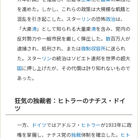
を進めた。しかし、これらの政策は大規模な飢餓と
混乱を引き起こした。スター
リン
の恐怖
政治
は、
「大粛
清
」として知られる大量粛
清
を含み、党内の
反対勢力や一般市民を厳しく弾圧した。
数
百万人が
逮捕され、処刑され、または
強制収容所
に送られ
た。スター
リン
の統治はソビエト連邦を世界の超大
国
に押し上げたが、その代償は計り知れないもので
あった。
狂気の独裁者：ヒトラーのナチス・ドイ
ツ
一方、
ドイツ
ではアドルフ・
ヒトラー
が1933年に政
権を掌握し、ナチス党の
独裁
体制を確立した。
ヒト