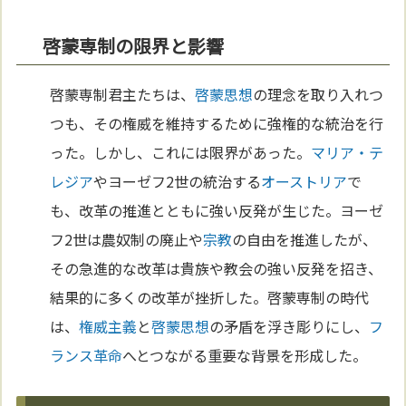
啓蒙専制の限界と影響
啓蒙専制君主たちは、
啓蒙思想
の理念を取り入れつ
つも、その権威を維持するために強権的な統治を行
った。しかし、これには限界があった。
マリア・テ
レジア
やヨーゼフ2世の統治する
オーストリア
で
も、改革の推進とともに強い反発が生じた。ヨーゼ
フ2世は農奴制の廃止や
宗教
の自由を推進したが、
その急進的な改革は貴族や教会の強い反発を招き、
結果的に多くの改革が挫折した。啓蒙専制の時代
は、
権威主義
と
啓蒙思想
の矛盾を浮き彫りにし、
フ
ランス革命
へとつながる重要な背景を形成した。