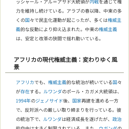
ッシャール・アル＝アサド大統領が
内戦
を通じて権
力を維持し続けている。アラブの春以降、中東の多
くの
国
々で民主化運動が起こったが、多くは
権威主
義
的な反動により抑え込まれた。中東の
権威主義
は、安定と改革の狭間で揺れ動いている。
アフリカの現代権威主義：変わりゆく風
景
アフリカ
でも、
権威主義
的な統治が続いている
国
々
が
存在
する。
ルワンダ
のポール・カガメ大統領は、
1994年
の
ジェノサイド
後、
国家
再建を進める一方
で、反対派への厳しい取り締まりを行っている。彼
の統治下で、
ルワンダ
は経済成長を遂げたが、
政治
的自由は大きく制限されている。また、
ウガンダ
の