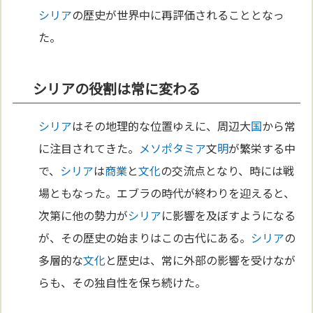
シリア
の歴史が世界中に再評価されることとなっ
た。
シリアの役割は常に変わる
シリア
はその地理的な位置ゆえに、周辺大
国
から常
に注目されてきた。
メソポタミア
文
明
が繁栄する中
で、
シリア
は
商業
と
文化
の交流点となり、時には戦
場ともなった。エブラの時代が終わりを迎えると、
次第に他の勢力が
シリア
に影響を及ぼすようになる
が、その歴史の始まりはこの古代にある。
シリア
の
多層的な
文化
と歴史は、常に外部の影響を受けなが
らも、その独自性を保ち続けた。