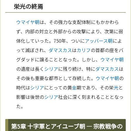
栄光の終焉
ウマイヤ朝
は、その強力な支配体制にもかかわら
ず、内部の対立と外部からの攻撃により、次第に弱
体化していった。750年、ついに
アッバース朝
によ
って滅ぼされ、
ダマスカス
は
カリフ
の首都の座をバ
グダッドに譲ることとなった。しかし、
ウマイヤ朝
の遺産は長く
シリア
に残り続け、特に
ダマスカス
は
その後も重要な都市として存続した。
ウマイヤ朝
の
時代は
シリア
にとっての黄
金
期であり、その栄
光
と
影響は後世の
シリア
社会に深く刻まれることとなっ
た。
第5章 十字軍とアイユーブ朝 ― 宗教戦争の