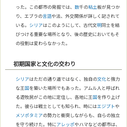
った。この都市の発掘では、
数
千の
粘土
板が見つか
り、エブラの
言語
や法、外交関係が詳しく記されて
いる。
シリア
はこのようにして、古代文
明
同士を結
びつける重要な場所となり、後の歴史においてもそ
の役割は変わらなかった。
初期国家と文化の交わり
シリア
はただの通り道ではなく、独自の
文化
と強力
な王
国
を築いた場所でもあった。アムル人と呼ばれ
る遊牧民がこの地に定住し、各地に王
国
を作り上げ
た。彼らは戦士としても知られ、時には
エジプト
や
メソポタミア
の勢力と衝突しながらも、自らの独立
を守り続けた。特に
アレッポ
やハマなどの都市は、