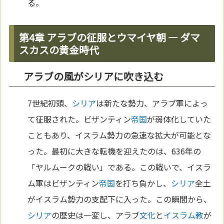
る。
第4章 アラブの征服とウマイヤ朝 ― ダマ
スカスの黄金時代
アラブの風がシリアに吹き込む
7世紀初頭、
シリア
は新たな勢力、アラブ軍によっ
て征服された。ビザンティン
帝国
が弱体化していた
こともあり、イスラム勢力の急速な拡大が可能とな
った。最初に大きな転機を迎えたのは、636年の
「ヤルムークの戦い」である。この戦いで、イスラ
ム軍はビザンティン
帝国
を打ち負かし、
シリア
全土
がイスラム勢力の支配下に入った。この瞬間から、
シリア
の歴史は一変し、アラブ
文化
と
イスラム教
が