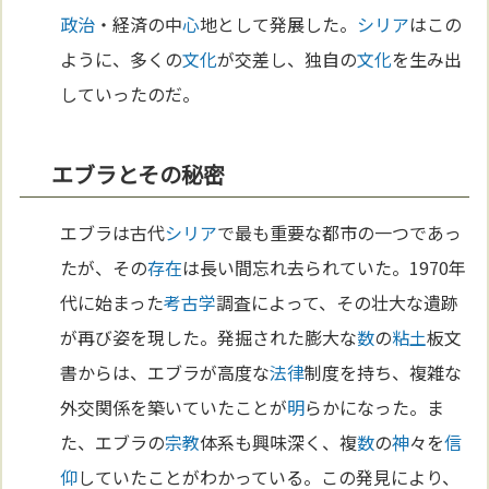
政治
・経済の中
心
地として発展した。
シリア
はこの
ように、多くの
文化
が交差し、独自の
文化
を生み出
していったのだ。
エブラとその秘密
エブラは古代
シリア
で最も重要な都市の一つであっ
たが、その
存在
は長い間忘れ去られていた。1970年
代に始まった
考古学
調査によって、その壮大な遺跡
が再び姿を現した。発掘された膨大な
数
の
粘土
板文
書からは、エブラが高度な
法律
制度を持ち、複雑な
外交関係を築いていたことが
明
らかになった。ま
た、エブラの
宗教
体系も興味深く、複
数
の
神
々を
信
仰
していたことがわかっている。この発見により、