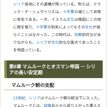
シリア
各地にその遺構が残っている。例えば、クラ
ック・デ・シュヴァリエは、
十字軍
の城として非常
に有名である。一方、イスラム
文化
は強固にこの地
に根を張り、
十字軍
の到来によってもその
文化
が揺
らぐことはなかった。この時代は、
宗教
的対立があ
りながらも、
シリア
が
文化
的な交差点であったこと
を物語っている。
第6章 マムルークとオスマン帝国 ― シリ
アの長い安定期
マムルーク朝の支配
13世紀
、
シリア
はマムルーク朝の統治下に入った。
マムルークとは、
奴隷
兵士から成り上がった軍人た