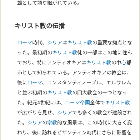
雄として語り継がれている。
キリスト教の伝播
ローマ
時代、
シリア
は
キリスト教
の重要な拠点とな
った。最初期の
キリスト教
徒の一部はこの地に住ん
でおり、特にアンティオキアは
キリスト教
の中
心
都
市として知られている。アンティオキアの教会は、
後に
ローマ
、コンスタンティノープル、エルサレム
と並ぶ初期の
キリスト教
の四大教会の一つとなっ
た。紀元4世紀には、
ローマ
帝国
全体で
キリスト教
が広がりを見せ、
シリア
でも多くの教会が建設され
た。
シリア
の
宗教
的な風景は、この時代に大きく変
わり、後に訪れるビザンティン時代にさらに影響を