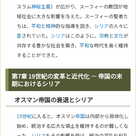
スラム
神秘主義
）が広がり、スーフィーの教団が地
域社会に大きな影響を与えた。スーフィーの聖者た
ちは、
平和
と
精神
的な指導を説き、
シリア
の人々に
愛
されていた。
シリア
はこのように、
宗教
と
文化
が
共存する豊かな社会を築き、
平和
な時代を長く維持
することができた。
第7章 19世紀の変革と近代化 ― 帝国の末
期におけるシリア
オスマン帝国の衰退とシリア
19世紀
に入ると、オスマン
帝国
は内部から弱体化し
始め、統治する広大な領土を維持するのが難しくな
った。
シリア
もその影響を受け、統治の混乱や反乱