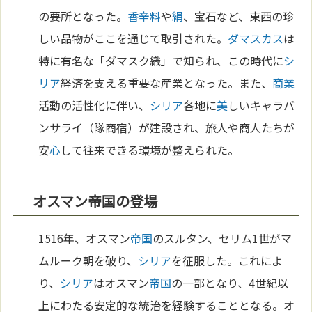
の要所となった。
香辛料
や
絹
、宝石など、東西の珍
しい品物がここを通じて取引された。
ダマスカス
は
特に有名な「ダマスク織」で知られ、この時代に
シ
リア
経済を支える重要な産業となった。また、
商業
活動の活性化に伴い、
シリア
各地に
美
しいキャラバ
ンサライ（隊商宿）が建設され、旅人や商人たちが
安
心
して往来できる環境が整えられた。
オスマン帝国の登場
1516年、オスマン
帝国
のスルタン、セリム1世がマ
ムルーク朝を破り、
シリア
を征服した。これによ
り、
シリア
はオスマン
帝国
の一部となり、4世紀以
上にわたる安定的な統治を経験することとなる。オ