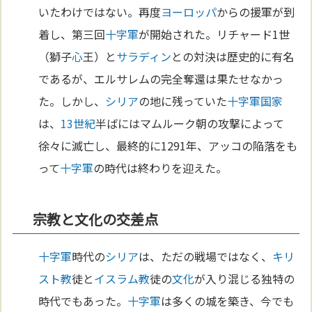
いたわけではない。再度
ヨーロッパ
からの援軍が到
着し、第三回
十字軍
が開始された。リチャード1世
（獅子
心
王）と
サラディン
との対決は歴史的に有名
であるが、エルサレムの完全奪還は果たせなかっ
た。しかし、
シリア
の地に残っていた
十字軍
国家
は、
13世紀
半ばにはマムルーク朝の攻撃によって
徐々に滅亡し、最終的に1291年、アッコの陥落をも
って
十字軍
の時代は終わりを迎えた。
宗教と文化の交差点
十字軍
時代の
シリア
は、ただの戦場ではなく、
キリ
スト教
徒と
イスラム教
徒の
文化
が入り混じる独特の
時代でもあった。
十字軍
は多くの城を築き、今でも