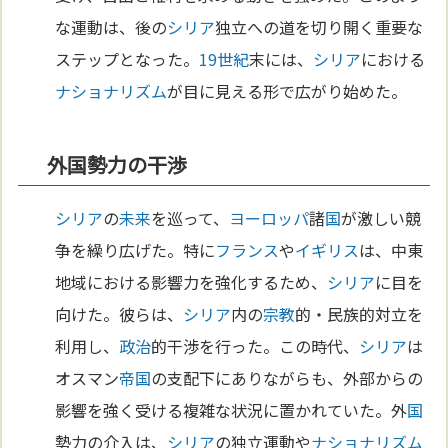
な運動は、後の
シリア
独立への道を切り開く重要な
ステップとなった。
19世紀
末には、
シリア
における
ナショナリズム
が目に見える形で広がり始めた。
外国勢力の干渉
シリア
の
未来
を巡って、
ヨーロッパ
諸
国
が激しい競
争を繰り広げた。特に
フランス
や
イギリス
は、中東
地域における影響力を強化するため、
シリア
に目を
向けた。彼らは、
シリア
内の
宗教
的・民族的対立を
利用し、
政治
的干渉を行った。この時代、
シリア
は
オスマン
帝国
の支配下にありながらも、外部からの
影響を強く受ける複雑な状況に置かれていた。外
国
勢力の介入は、
シリア
の独立運動や
ナショナリズム