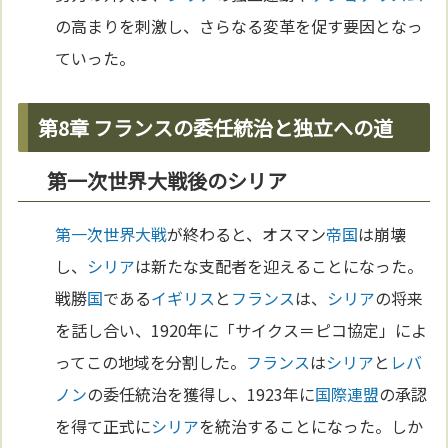
の高まりを刺激し、さらなる変革を促す要因となっ
ていった。
第8章 フランスの委任統治と独立への道
第一次世界大戦後のシリア
第一次世界大戦
が終わると、オスマン
帝国
は崩壊
し、
シリア
は新たな支配者を迎えることになった。
戦勝
国
である
イギリス
と
フランス
は、
シリア
の将来
を話し合い、1920年に「サイクス＝ピコ協定」によ
ってこの地域を分割した。
フランス
は
シリア
と
レバ
ノン
の委任統治を獲得し、1923年に
国際連盟
の承認
を得て正式に
シリア
を統治することになった。しか