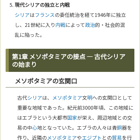
現代
シリア
の独立と
内戦
シリア
は
フランス
の委任統治を経て1946年に独立
し、21世紀に入り
内戦
によって
政治
的・社会的混
乱に陥った。
第1章 メソポタミアの接点 ― 古代シリア
の始まり
メソポタミアの玄関口
古代
シリア
は、
メソポタミア
文
明
への玄関口として
重要な地域であった。紀元前3000年頃、この地域に
はエブラという大都市
国家
が栄え、周辺地域との交
易の中
心
地となっていた。エブラの人々は青
銅
器を
作り、近隣の
メソポタミア
や
エジプト
との
貿易
を行