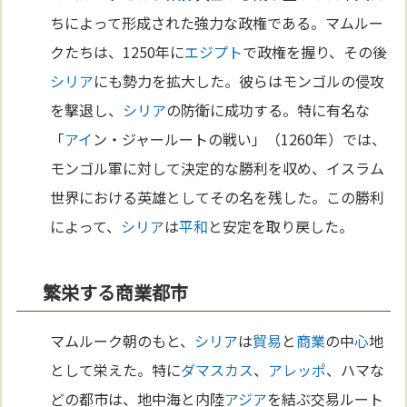
ちによって形成された強力な政権である。マムルー
クたちは、1250年に
エジプト
で政権を握り、その後
シリア
にも勢力を拡大した。彼らはモンゴルの侵攻
を撃退し、
シリア
の防衛に成功する。特に有名な
「
アイ
ン・ジャールートの戦い」（1260年）では、
モンゴル軍に対して決定的な勝利を収め、イスラム
世界における英雄としてその名を残した。この勝利
によって、
シリア
は
平和
と安定を取り戻した。
繁栄する商業都市
マムルーク朝のもと、
シリア
は
貿易
と
商業
の中
心
地
として栄えた。特に
ダマスカス
、
アレッポ
、ハマな
どの都市は、地中海と内陸
アジア
を結ぶ交易ルート