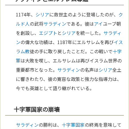
1174年、
シリア
に救世主のように登場したのが、
ク
ルド人
の武将
サラディン
である。彼は
アイ
ユーブ朝
を創設し、
エジプト
と
シリア
を統一した。
サラディ
ン
の偉大な功績は、1187年にエルサレムを再び
イス
ラム教
徒の手に取り戻したことだ。この戦いで
十字
軍
は大敗を喫し、エルサレムは再びイスラム世界の
重要都市となった。
サラディン
の名声は
シリア
全土
に響きわたり、彼の寛容な政策と強力な指導力は、
今でも英雄として語り継がれている。
十字軍国家の崩壊
サラディン
の勝利は、
十字軍
国家
の終焉を意味して