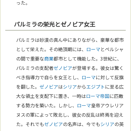
った。
パルミラの栄光とゼノビア女王
パルミラは砂漠の真ん中にありながら、豪華な都市
として栄えた。その絶頂期には、
ローマ
とペルシャ
の間で重要な
商業
都市として機能した。3世紀に、
パルミラの支配者
ゼノビア
が登場する。彼女は驚く
べき指導力で自らを女王とし、
ローマ
に対して反旗
を翻した。
ゼノビア
は
シリア
から
エジプト
に至る広
大な領土を支配下に置き、一時は
ローマ
帝国
に匹敵
する勢力を築いた。しかし、
ローマ
皇帝アウレリア
ヌスの軍によって敗北し、彼女の反乱は終焉を迎え
た。それでも
ゼノビア
の名声は、今でも
シリア
の英