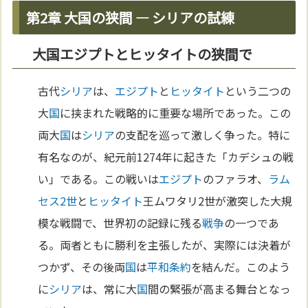
第2章 大国の狭間 ― シリアの試練
大国エジプトとヒッタイトの狭間で
古代
シリア
は、
エジプト
と
ヒッタイト
という二つの
大
国
に挟まれた戦略的に重要な場所であった。この
両大
国
は
シリア
の支配を巡って激しく争った。特に
有名なのが、紀元前1274年に起きた「カデシュの戦
い」である。この戦いは
エジプト
のファラオ、
ラム
セス2世
と
ヒッタイト
王ムワタリ2世が激突した大規
模な戦闘で、世界初の記録に残る
戦争
の一つであ
る。両者ともに勝利を主張したが、実際には決着が
つかず、その後両
国
は
平和
条約
を結んだ。このよう
に
シリア
は、常に大
国
間の緊張が高まる舞台となっ