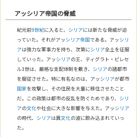
アッシリア帝国の脅威
紀元前
9世紀
に入ると、
シリア
には新たな脅威が迫
っていた。それがアッ
シリア
帝国
である。アッ
シリ
ア
は強力な軍事力を持ち、次第に
シリア
全土を征服
していった。アッ
シリア
の王、ティグラト・ピレセ
ル3世は、厳格な支配体制を敷き、
シリア
の諸都市
を服従させた。特に有名なのは、アッ
シリア
が都市
国家
を攻撃し、その住民を大量に移住させたこと
だ。この政策は都市の反乱を防ぐためであり、
シリ
ア
の
文化
や社会に大きな影響を与えた。アッ
シリア
の時代、
シリア
は異
文化
の波に飲み込まれていっ
た。