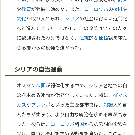
や
教育
が発展し始めた。また、
ヨーロッパ
の
技術
や
文化
が取り入れられ、
シリア
の社会は徐々に近代化
へと進んでいった。しかし、この改革は全ての人々
に歓迎されたわけではなく、
伝統
的な
価値
観を重ん
じる層からの反発も強かった。
シリアの自治運動
オスマン
帝国
が弱体化する中で、
シリア
各地では自
治を求める運動が活発化していった。特に、
ダマス
カス
や
アレッポ
といった主要都市では、
知識
人や商
人たちが集まり、より自由な統治を求める声が高ま
った。彼らは、
ヨーロッパ
諸
国
からの思想的影響を
受け、自由と権利を求める動きを強めた。このよう