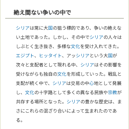
絶え間ない争いの中で
シリア
は常に大
国
の狙う標的であり、争いの絶えな
い土地であった。しかし、その中で
シリア
の人々は
しぶとく生き抜き、多様な
文化
を受け入れてきた。
エジプト
、
ヒッタイト
、アッ
シリア
という大
国
が
次々と支配者として現れる中、
シリア
はその影響を
受けながらも独自の
文化
を形成していった。戦乱と
支配が続く中で、
シリア
は交易の中
心
地として発展
し、
文化
の十字路として多くの異なる民族や
宗教
が
共存する場所となった。
シリア
の豊かな歴史は、ま
さにこれらの混ざり合いによって生まれたのであ
る。