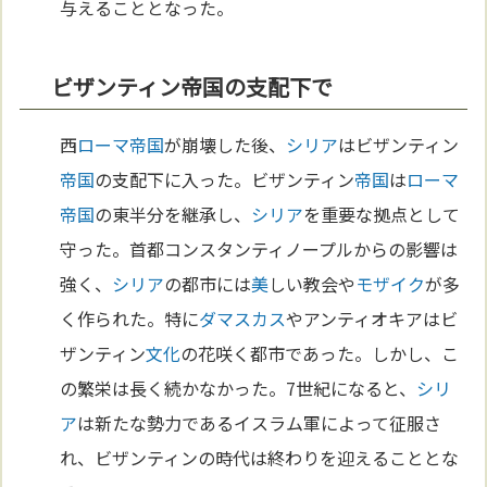
与えることとなった。
ビザンティン帝国の支配下で
西
ローマ
帝国
が崩壊した後、
シリア
はビザンティン
帝国
の支配下に入った。ビザンティン
帝国
は
ローマ
帝国
の東半分を継承し、
シリア
を重要な拠点として
守った。首都コンスタンティノープルからの影響は
強く、
シリア
の都市には
美
しい教会や
モザイク
が多
く作られた。特に
ダマスカス
やアンティオキアはビ
ザンティン
文化
の花咲く都市であった。しかし、こ
の繁栄は長く続かなかった。7世紀になると、
シリ
ア
は新たな勢力であるイスラム軍によって征服さ
れ、ビザンティンの時代は終わりを迎えることとな