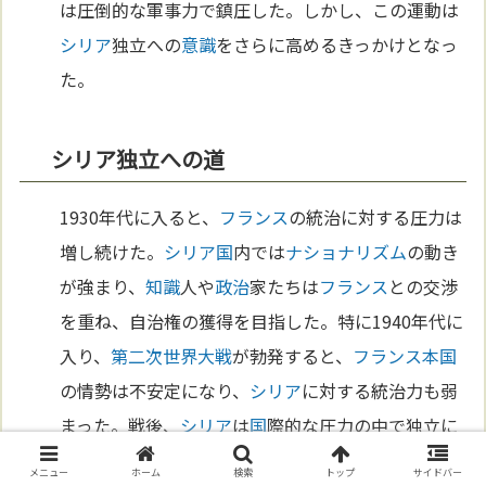
は圧倒的な軍事力で鎮圧した。しかし、この運動は
シリア
独立への
意識
をさらに高めるきっかけとなっ
た。
シリア独立への道
1930年代に入ると、
フランス
の統治に対する圧力は
増し続けた。
シリア
国
内では
ナショナリズム
の動き
が強まり、
知識
人や
政治
家たちは
フランス
との交渉
を重ね、自治権の獲得を目指した。特に1940年代に
入り、
第二次世界大戦
が勃発すると、
フランス
本
国
の情勢は不安定になり、
シリア
に対する統治力も弱
まった。戦後、
シリア
は
国
際的な圧力の中で独立に
向けて歩み始め、ついに1946年、
フランス
軍が完全
メニュー
ホーム
検索
トップ
サイドバー