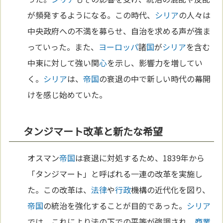
が頻発するようになる。この時代、
シリア
の人々は
中央政府への不満を募らせ、自治を求める声が強ま
っていった。また、
ヨーロッパ
諸
国
が
シリア
を含む
中東に対して強い関
心
を示し、影響力を増してい
く。
シリア
は、
帝国
の衰退の中で新しい時代の幕開
けを感じ始めていた。
タンジマート改革と新たな希望
オスマン
帝国
は衰退に対処するため、1839年から
「タンジマート」と呼ばれる一連の改革を実施し
た。この改革は、
法律
や
行政
機構の近代化を図り、
帝国
の統治を強化することが目的であった。
シリア
では、これにより法の下での平等が強調され、
商業