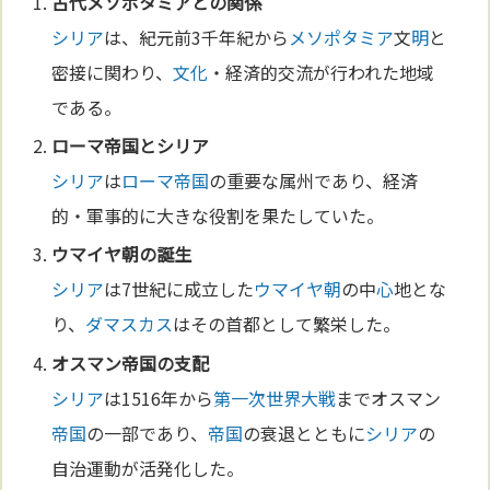
古代
メソポタミア
との関係
シリア
は、紀元前3千年紀から
メソポタミア
文
明
と
密接に関わり、
文化
・経済的交流が行われた地域
である。
ローマ
帝国
と
シリア
シリア
は
ローマ
帝国
の重要な属州であり、経済
的・軍事的に大きな役割を果たしていた。
ウマイヤ朝
の誕生
シリア
は7世紀に成立した
ウマイヤ朝
の中
心
地とな
り、
ダマスカス
はその首都として繁栄した。
オスマン
帝国
の支配
シリア
は1516年から
第一次世界大戦
までオスマン
帝国
の一部であり、
帝国
の衰退とともに
シリア
の
自治運動が活発化した。