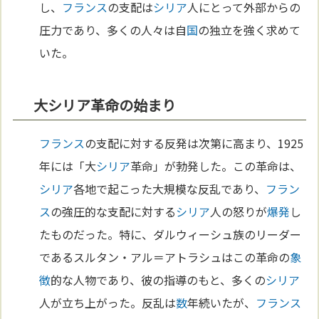
し、
フランス
の支配は
シリア
人にとって外部からの
圧力であり、多くの人々は自
国
の独立を強く求めて
いた。
大シリア革命の始まり
フランス
の支配に対する反発は次第に高まり、1925
年には「大
シリア
革命」が勃発した。この革命は、
シリア
各地で起こった大規模な反乱であり、
フラン
ス
の強圧的な支配に対する
シリア
人の怒りが
爆発
し
たものだった。特に、ダルウィーシュ族のリーダー
であるスルタン・アル＝アトラシュはこの革命の
象
徴
的な人物であり、彼の指導のもと、多くの
シリア
人が立ち上がった。反乱は
数
年続いたが、
フランス