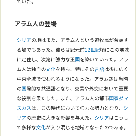
ていた。
アラム人の登場
シリア
の地はまた、アラム人という遊牧民が台頭す
る場でもあった。彼らは紀元前
12世紀
頃にこの地域
に定住し、次第に強力な王
国
を築いていった。アラ
ム人は独自の
文化
を持ち、特にその
言語
は後に広く
中東全域で使われるようになった。アラム語は当時
の
国
際的な共通語となり、交易や外交において重要
な役割を果たした。また、アラム人の都市
国家
ダマ
スカス
は、この時代において強力な勢力となり、
シ
リア
の歴史に大きな影響を与えた。
シリア
はこうし
て多様な
文化
が入り混じる地域となったのである。