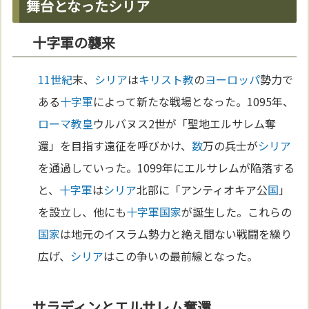
舞台となったシリア
十字軍の襲来
11世紀
末、
シリア
は
キリスト教
の
ヨーロッパ
勢力で
ある
十字軍
によって新たな戦場となった。1095年、
ローマ
教皇
ウルバヌス2世が「聖地エルサレム奪
還」を目指す遠征を呼びかけ、
数
万の兵士が
シリア
を通過していった。1099年にエルサレムが陥落する
と、
十字軍
は
シリア
北部に「アンティオキア公
国
」
を設立し、他にも
十字軍
国家
が誕生した。これらの
国家
は地元のイスラム勢力と絶え間ない戦闘を繰り
広げ、
シリア
はこの争いの最前線となった。
サラディンとエルサレム奪還