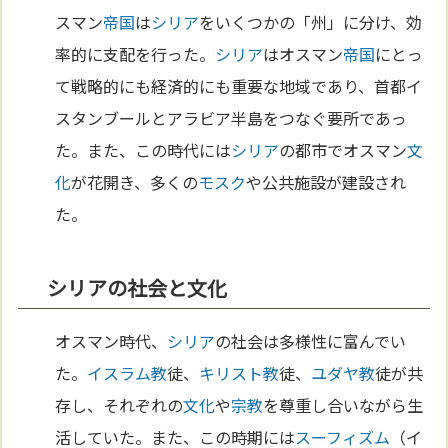
スマン
帝国
は
シリア
をいくつかの「州」に分け、効
率的に支配を行った。
シリア
はオスマン
帝国
にとっ
て戦略的にも経済的にも重要な地域であり、首都イ
スタンブールとアラビア半島をつなぐ要所であっ
た。また、この時代には
シリア
の都市でオスマン
文
化
が花開き、多くの
モスク
や公共施設が建設され
た。
シリアの社会と文化
オスマン時代、
シリア
の社会は多様性に富んでい
た。
イスラム教
徒、
キリスト教
徒、
ユダヤ教
徒が共
存し、それぞれの
文化
や
宗教
を尊重し合いながら生
活していた。また、この時期には
スーフィズム
（イ