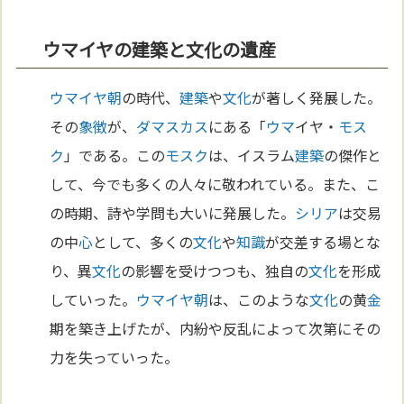
ウマイヤの建築と文化の遺産
ウマイヤ朝
の時代、
建築
や
文化
が著しく発展した。
その
象徴
が、
ダマスカス
にある「
ウマ
イヤ・
モス
ク
」である。この
モスク
は、イスラム
建築
の傑作と
して、今でも多くの人々に敬われている。また、こ
の時期、詩や学問も大いに発展した。
シリア
は交易
の中
心
として、多くの
文化
や
知識
が交差する場とな
り、異
文化
の影響を受けつつも、独自の
文化
を形成
していった。
ウマイヤ朝
は、このような
文化
の黄
金
期を築き上げたが、内紛や反乱によって次第にその
力を失っていった。