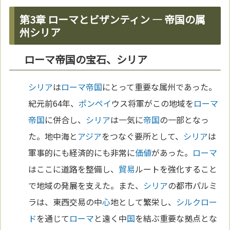
第3章 ローマとビザンティン ― 帝国の属
州シリア
ローマ帝国の宝石、シリア
シリア
は
ローマ
帝国
にとって重要な属州であった。
紀元前64年、
ポンペイ
ウス将軍がこの地域を
ローマ
帝国
に併合し、
シリア
は一気に
帝国
の一部となっ
た。地中海と
アジア
をつなぐ要所として、
シリア
は
軍事的にも経済的にも非常に
価値
があった。
ローマ
はここに道路を整備し、
貿易
ルートを強化すること
で地域の発展を支えた。また、
シリア
の都市パルミ
ラは、東西交易の中
心
地として繁栄し、
シルクロー
ド
を通じて
ローマ
と遠く中
国
を結ぶ重要な拠点とな