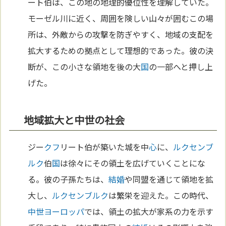
ート伯は、この地の地理的優位性を理解していた。
モーゼル川に近く、周囲を険しい山々が囲むこの場
所は、外敵からの攻撃を防ぎやすく、地域の支配を
拡大するための拠点として理想的であった。彼の決
断が、この小さな領地を後の大
国
の一部へと押し上
げた。
地域拡大と中世の社会
ジー
クフ
リート伯が築いた城を中
心
に、
ルクセンブ
ルク
伯
国
は徐々にその領土を広げていくことにな
る。彼の子孫たちは、
結婚
や同盟を通じて領地を拡
大し、
ルクセンブルク
は繁栄を迎えた。この時代、
中世
ヨーロッパ
では、領土の拡大が家系の力を示す