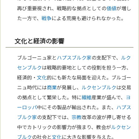
再び重要視され、戦略的な拠点としての
価値
が増し
た一方で、
戦争
による荒廃も避けられなかった。
文化と経済の影響
ブルゴーニュ家と
ハプスブルク家
の支配下で、
ルク
センブルク
は戦略的要地としての役割を担う一方、
経済的・
文化
的にも新たな局面を迎えた。ブルゴー
ニュ時代には
商業
が発展し、
ルクセンブルク
は交易
の拠点として繁栄した。特に
繊維
産業が盛んで、
ヨ
ーロッパ
中にその製品が輸出された。また、
ハプス
ブルク家
の支配下では、
宗教
改革の波が押し寄せる
中でカトリックの影響力が強まり、教会が
ルクセン
ブルク
の社会と
文化
に大きな影響を与えた。