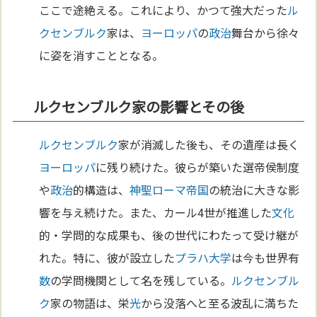
ここで途絶える。これにより、かつて強大だった
ル
クセンブルク
家は、
ヨーロッパ
の
政治
舞台から徐々
に姿を消すこととなる。
ルクセンブルク家の影響とその後
ルクセンブルク
家が消滅した後も、その遺産は長く
ヨーロッパ
に残り続けた。彼らが築いた選帝侯制度
や
政治
的構造は、
神聖ローマ帝国
の統治に大きな影
響を与え続けた。また、カール4世が推進した
文化
的・学問的な成果も、後の世代にわたって受け継が
れた。特に、彼が設立した
プラハ
大学
は今も世界有
数
の学問機関として名を残している。
ルクセンブル
ク
家の物語は、栄
光
から没落へと至る波乱に満ちた