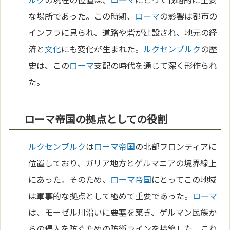
な場所であった。この時期、
ローマ
の影響は都市の
インフラに見られ、道路や砦が建設され、地元の経
済と
文化
にも変化が生まれた。
ルクセンブルク
の歴
史は、この
ローマ
支配の時代を通じて深く形作られ
た。
ローマ帝国の拠点としての役割
ルクセンブルク
は
ローマ
帝国
の北部フロンティアに
位置しており、ガリア地方とゲルマニアの境界線上
にあった。そのため、
ローマ
帝国
にとってこの地域
は軍事的な拠点として極めて重要であった。
ローマ
は、モーゼル川沿いに要塞を築き、ゲルマン民族か
らの侵入を防ぐための防衛ラインを構築した。これ