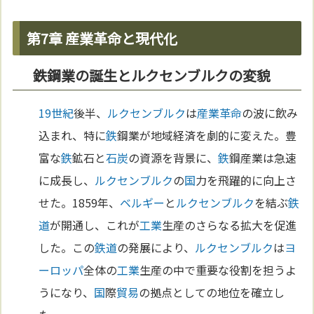
第7章 産業革命と現代化
鉄鋼業の誕生とルクセンブルクの変貌
19世紀
後半、
ルクセンブルク
は
産業革命
の波に飲み
込まれ、特に
鉄
鋼業が地域経済を劇的に変えた。豊
富な
鉄
鉱石と
石炭
の資源を背景に、
鉄
鋼産業は急速
に成長し、
ルクセンブルク
の
国
力を飛躍的に向上さ
せた。1859年、
ベルギー
と
ルクセンブルク
を結ぶ
鉄
道
が開通し、これが
工業
生産のさらなる拡大を促進
した。この
鉄道
の発展により、
ルクセンブルク
は
ヨ
ーロッパ
全体の
工業
生産の中で重要な役割を担うよ
うになり、
国
際
貿易
の拠点としての地位を確立し