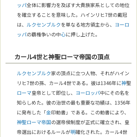
ッパ
全体に影響力を及ぼす大貴族家系としての地位
を確立することを意味した。ハインリヒ7世の戴冠
は、
ルクセンブルク
を単なる地方領主から、
ヨーロ
ッパ
の覇権争いの中
心
に押し上げた。
カール4世と神聖ローマ帝国の頂点
ルクセンブルク
家の頂点に立つ人物、それがハイン
リヒ7世の孫、カール4世である。彼は1346年に
神
聖
ローマ
皇帝として即位し、
ヨーロッパ
中にその名を
知らしめた。彼の治世の最も重要な功績は、1356年
に発布した「
金
印勅書」である。この勅書により、
神聖ローマ帝国
の選帝侯制度が正式に確立され、皇
帝選出におけるルールが
明
確化された。カール4世