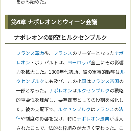
を歩み始めた。
第6章 ナポレオンとウィーン会議
ナポレオンの野望とルクセンブルク
フランス革命
後、
フランス
のリーダーとなった
ナポ
レオン
・ボナパルトは、
ヨーロッパ
全土にその影響
力を拡大した。1800年代初頭、彼の軍事的野望は
ル
クセンブルク
にも及び、この小
国
は
フランス
帝国
の
一部となった。
ナポレオン
は
ルクセンブルク
の戦略
的重要性を理解し、要塞都市としての役割を強化し
た。彼の支配下で、
ルクセンブルク
は
フランス
の
法
律
や制度の影響を受け、特に
ナポレオン法典
が導入
されたことで、法的な枠組みが大きく変わった。こ