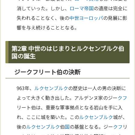
消していった。しかし、
ローマ
帝国
の遺産は完全に
失われることなく、後の
中世
ヨーロッパ
の発展に影
響を与え続けることとなる。
第2章 中世のはじまりとルクセンブルク伯
国の誕生
ジークフリート伯の決断
963年、
ルクセンブルク
の歴史は一人の男の決断に
よって大きく動き出した。アルデンヌ家のジー
クフ
リート伯は、重要な軍事拠点となる岩山を手に入
れ、ここに城を築いた。この
ルクセンブルク
城が、
後の
ルクセンブルク
伯
国
の基盤となる。ジー
クフ
リ