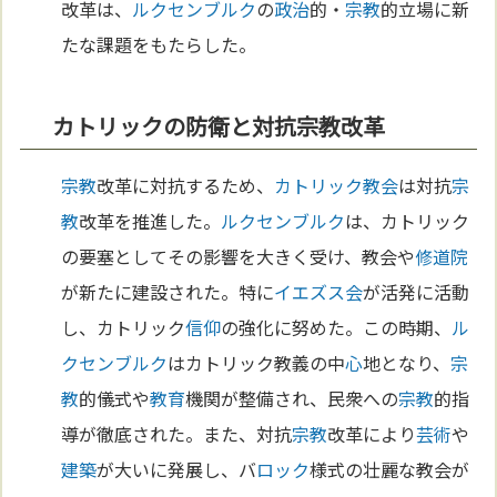
改革は、
ルクセンブルク
の
政治
的・
宗教
的立場に新
たな課題をもたらした。
カトリックの防衛と対抗宗教改革
宗教
改革に対抗するため、
カトリック教会
は対抗
宗
教
改革を推進した。
ルクセンブルク
は、カトリック
の要塞としてその影響を大きく受け、教会や
修道院
が新たに建設された。特に
イエズス会
が活発に活動
し、カトリック
信仰
の強化に努めた。この時期、
ル
クセンブルク
はカトリック教義の中
心
地となり、
宗
教
的儀式や
教育
機関が整備され、民衆への
宗教
的指
導が徹底された。また、対抗
宗教
改革により
芸術
や
建築
が大いに発展し、バ
ロック
様式の壮麗な教会が