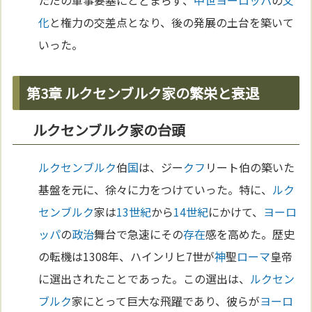
ただの軍事要塞にとどまらず、
中世
ヨーロッパ
の
文
化
と権力の交差点となり、後の発展の土台を築いて
いった。
第3章 ルクセンブルク家の繁栄と衰退
ルクセンブルク家の台頭
ルクセンブルク
伯
国
は、ジー
クフ
リート伯の築いた
基盤を元に、徐々に力をつけていった。特に、
ルク
センブルク
家は
13世紀
から
14世紀
にかけて、
ヨーロ
ッパ
の
政治
舞台で急速にその
存在
感を高めた。歴史
の転機は1308年、ハインリヒ7世が
神
聖
ローマ
皇帝
に選出されたことであった。この選出は、
ルクセン
ブルク
家にとって巨大な飛躍であり、彼らが
ヨーロ