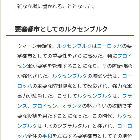
雑な立場に置かれることとなった。
要塞都市としてのルクセンブルク
ウィーン会議後、
ルクセンブルク
は
ヨーロッパ
の要
塞都市としての重要性をさらに高めた。特に
プロイ
セン
軍が要塞を管理することになり、その防衛機能
が強化された。
ルクセンブルク
の城壁や砦は、
ヨー
ロッパ
の主要な防御拠点として改良され、強力な軍
事力が駐屯した。こうして
ルクセンブルク
は、
フラ
ンス
、
プロイセン
、
オランダ
の勢力争いの狭間で重
要な役割を果たすことになった。この時代、
ルクセ
ンブルク
は「北のジブラルタル」と称され、
ヨーロ
ッパ
全体の
平和
を左右する要塞都市としてその地位