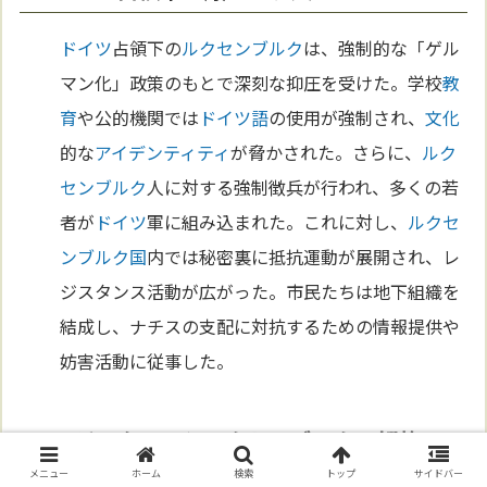
ドイツ
占領下の
ルクセンブルク
は、強制的な「ゲル
マン化」政策のもとで深刻な抑圧を受けた。学校
教
育
や公的機関では
ドイツ語
の使用が強制され、
文化
的な
アイデンティティ
が脅かされた。さらに、
ルク
センブルク
人に対する強制徴兵が行われ、多くの若
者が
ドイツ
軍に組み込まれた。これに対し、
ルクセ
ンブルク
国
内では秘密裏に抵抗運動が展開され、レ
ジスタンス活動が広がった。市民たちは地下組織を
結成し、ナチスの支配に対抗するための情報提供や
妨害活動に従事した。
レジスタンスとルクセンブルクの解放
メニュー
ホーム
検索
トップ
サイドバー