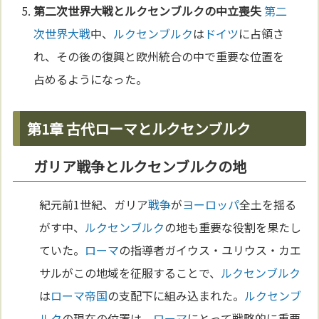
第二次世界大戦
と
ルクセンブルク
の中立喪失
第二
次世界大戦
中、
ルクセンブルク
は
ドイツ
に占領さ
れ、その後の復興と欧州統合の中で重要な位置を
占めるようになった。
第1章 古代ローマとルクセンブルク
ガリア戦争とルクセンブルクの地
紀元前1世紀、ガリア
戦争
が
ヨーロッパ
全土を揺る
がす中、
ルクセンブルク
の地も重要な役割を果たし
ていた。
ローマ
の指導者ガイウス・ユリウス・カエ
サルがこの地域を征服することで、
ルクセンブルク
は
ローマ
帝国
の支配下に組み込まれた。
ルクセンブ
ルク
の現在の位置は、
ローマ
にとって戦略的に重要