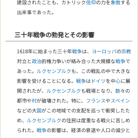
建設されたことも、カトリック
信仰
の力を
象徴
する
出来事であった。
三十年戦争の勃発とその影響
1618年に始まった三十年
戦争
は、
ヨーロッパ
の
宗教
対立と
政治
的権力争いが絡み合った大規模な
戦争
で
あった。
ルクセンブルク
も、この戦乱の中で大きな
影響を受けることになる。
戦争
は
ドイツ
を中
心
に展
開されたが、
ルクセンブルク
も戦場となり、
数
々の
都市や
村
が破壊された。特に、
フランス
や
スペイン
などの大
国
がこの地域での支配を巡って衝突したた
め、
ルクセンブルク
の住民は度重なる戦火に苦しめ
られた。
戦争
の影響は、経済の衰退や人口の減少と