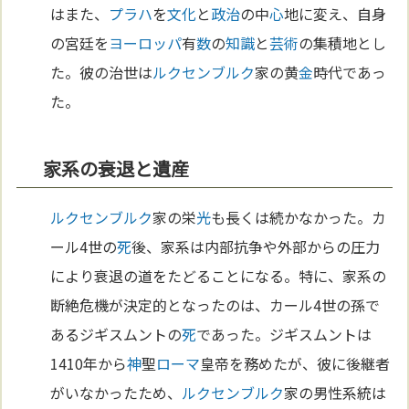
はまた、
プラハ
を
文化
と
政治
の中
心
地に変え、自身
の宮廷を
ヨーロッパ
有
数
の
知識
と
芸術
の集積地とし
た。彼の治世は
ルクセンブルク
家の黄
金
時代であっ
た。
家系の衰退と遺産
ルクセンブルク
家の栄
光
も長くは続かなかった。カ
ール4世の
死
後、家系は内部抗争や外部からの圧力
により衰退の道をたどることになる。特に、家系の
断絶危機が決定的となったのは、カール4世の孫で
あるジギスムントの
死
であった。ジギスムントは
1410年から
神
聖
ローマ
皇帝を務めたが、彼に後継者
がいなかったため、
ルクセンブルク
家の男性系統は