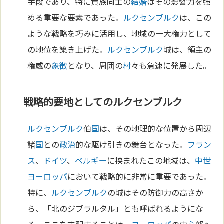
手段であり、特に貴族同士の
結婚
はその影響力を強
める重要な要素であった。
ルクセンブルク
は、この
ような戦略を巧みに活用し、地域の一大権力として
の地位を築き上げた。
ルクセンブルク
城は、領主の
権威の
象徴
となり、周囲の
村
々も急速に発展した。
戦略的要地としてのルクセンブルク
ルクセンブルク
伯
国
は、その地理的な位置から周辺
諸
国
との
政治
的な駆け引きの舞台となった。
フラン
ス
、
ドイツ
、
ベルギー
に挟まれたこの地域は、
中世
ヨーロッパ
において戦略的に非常に重要であった。
特に、
ルクセンブルク
の城はその防御力の高さか
ら、「北のジブラルタル」とも呼ばれるようにな