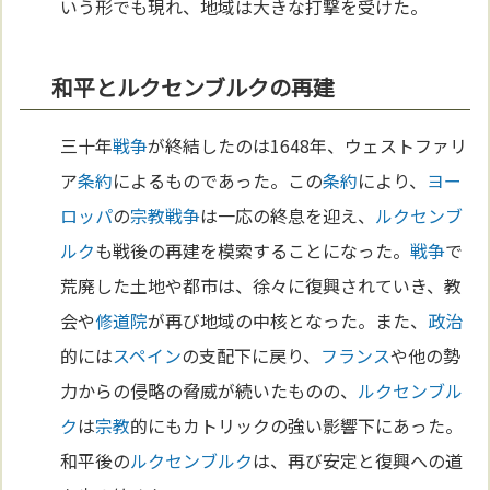
いう形でも現れ、地域は大きな打撃を受けた。
和平とルクセンブルクの再建
三十年
戦争
が終結したのは1648年、ウェストファリ
ア
条約
によるものであった。この
条約
により、
ヨー
ロッパ
の
宗教
戦争
は一応の終息を迎え、
ルクセンブ
ルク
も戦後の再建を模索することになった。
戦争
で
荒廃した土地や都市は、徐々に復興されていき、教
会や
修道院
が再び地域の中核となった。また、
政治
的には
スペイン
の支配下に戻り、
フランス
や他の勢
力からの侵略の脅威が続いたものの、
ルクセンブル
ク
は
宗教
的にもカトリックの強い影響下にあった。
和平後の
ルクセンブルク
は、再び安定と復興への道