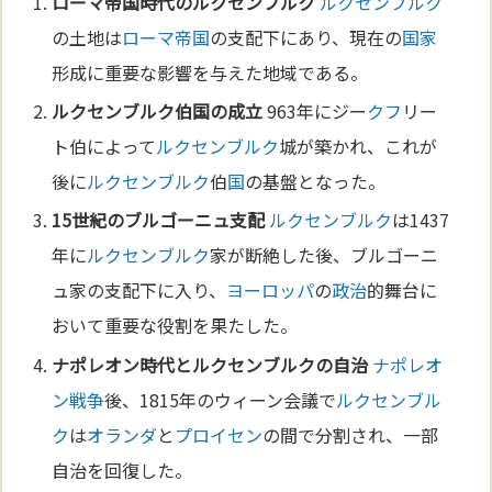
ローマ
帝国
時代の
ルクセンブルク
ルクセンブルク
の土地は
ローマ
帝国
の支配下にあり、現在の
国家
形成に重要な影響を与えた地域である。
ルクセンブルク
伯
国
の成立
963年にジー
クフ
リー
ト伯によって
ルクセンブルク
城が築かれ、これが
後に
ルクセンブルク
伯
国
の基盤となった。
15世紀
のブルゴーニュ支配
ルクセンブルク
は1437
年に
ルクセンブルク
家が断絶した後、ブルゴーニ
ュ家の支配下に入り、
ヨーロッパ
の
政治
的舞台に
おいて重要な役割を果たした。
ナポレオン
時代と
ルクセンブルク
の自治
ナポレオ
ン
戦争
後、1815年のウィーン会議で
ルクセンブル
ク
は
オランダ
と
プロイセン
の間で分割され、一部
自治を回復した。