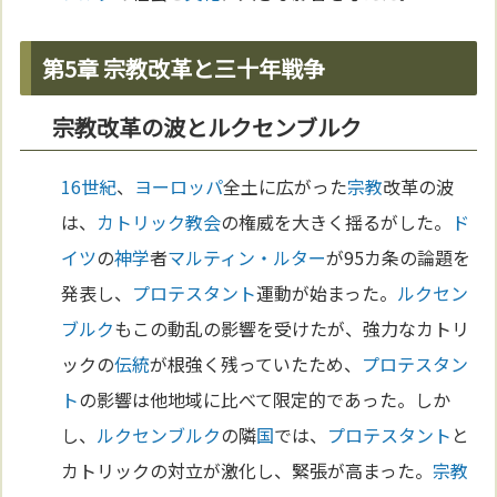
第5章 宗教改革と三十年戦争
宗教改革の波とルクセンブルク
16世紀
、
ヨーロッパ
全土に広がった
宗教
改革の波
は、
カトリック教会
の権威を大きく揺るがした。
ド
イツ
の
神学
者
マルティン・ルター
が95カ条の論題を
発表し、
プロテスタント
運動が始まった。
ルクセン
ブルク
もこの動乱の影響を受けたが、強力なカトリ
ックの
伝統
が根強く残っていたため、
プロテスタン
ト
の影響は他地域に比べて限定的であった。しか
し、
ルクセンブルク
の隣
国
では、
プロテスタント
と
カトリックの対立が激化し、緊張が高まった。
宗教