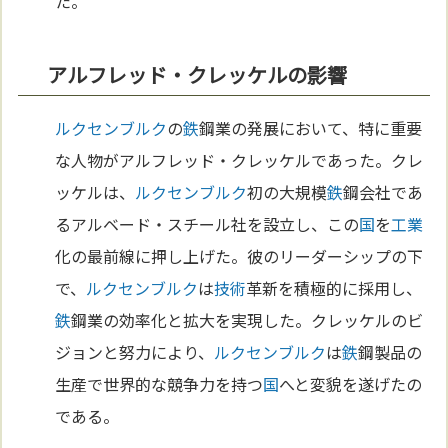
た。
アルフレッド・クレッケルの影響
ルクセンブルク
の
鉄
鋼業の発展において、特に重要
な人物がアルフレッド・クレッケルであった。クレ
ッケルは、
ルクセンブルク
初の大規模
鉄
鋼会社であ
るアルベード・スチール社を設立し、この
国
を
工業
化の最前線に押し上げた。彼のリーダーシップの下
で、
ルクセンブルク
は
技術
革新を積極的に採用し、
鉄
鋼業の効率化と拡大を実現した。クレッケルのビ
ジョンと努力により、
ルクセンブルク
は
鉄
鋼製品の
生産で世界的な競争力を持つ
国
へと変貌を遂げたの
である。