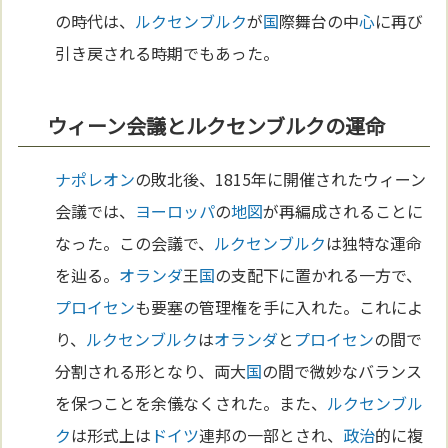
の時代は、
ルクセンブルク
が
国
際舞台の中
心
に再び
引き戻される時期でもあった。
ウィーン会議とルクセンブルクの運命
ナポレオン
の敗北後、1815年に開催されたウィーン
会議では、
ヨーロッパ
の
地図
が再編成されることに
なった。この会議で、
ルクセンブルク
は独特な運命
を辿る。
オランダ
王
国
の支配下に置かれる一方で、
プロイセン
も要塞の管理権を手に入れた。これによ
り、
ルクセンブルク
は
オランダ
と
プロイセン
の間で
分割される形となり、両大
国
の間で微妙なバランス
を保つことを余儀なくされた。また、
ルクセンブル
ク
は形式上は
ドイツ
連邦の一部とされ、
政治
的に複