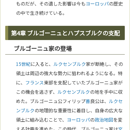
ものだが、その遺した影響は今も
ヨーロッパ
の歴史
の中で生き続けている。
第4章 ブルゴーニュとハプスブルクの支配
ブルゴーニュ家の登場
15世紀
に入ると、
ルクセンブルク
家が断絶し、その
領土は周辺の強大な勢力に狙われるようになる。特
に、
フランス
東部を支配していたブルゴーニュ家が
この機会を逃さず、
ルクセンブルク
の地を手中に収
めた。ブルゴーニュ公フィリップ
善
良公は、
ルクセ
ンブルク
の地理的な重要性に着目し、自身の広大な
領土に組み込むことで、
ヨーロッパ
の
政治
地図
を変
える計画を進めた。この時代、ブルゴーニュ家は
文