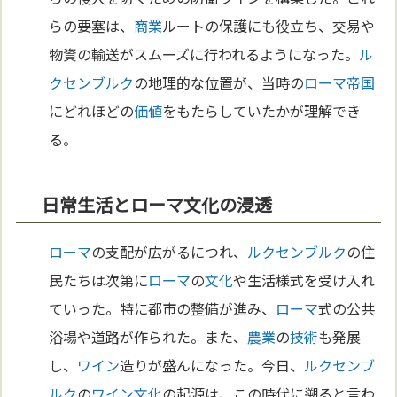
らの要塞は、
商業
ルートの保護にも役立ち、交易や
物資の輸送がスムーズに行われるようになった。
ル
クセンブルク
の地理的な位置が、当時の
ローマ
帝国
にどれほどの
価値
をもたらしていたかが理解でき
る。
日常生活とローマ文化の浸透
ローマ
の支配が広がるにつれ、
ルクセンブルク
の住
民たちは次第に
ローマ
の
文化
や生活様式を受け入れ
ていった。特に都市の整備が進み、
ローマ
式の公共
浴場や道路が作られた。また、
農業
の
技術
も発展
し、
ワイン
造りが盛んになった。今日、
ルクセンブ
ルク
の
ワイン
文化
の起源は、この時代に遡ると言わ