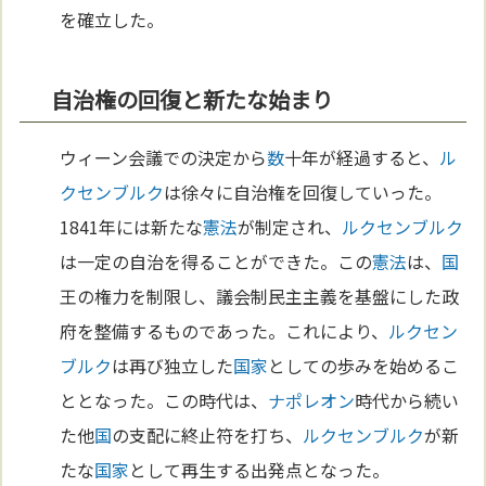
を確立した。
自治権の回復と新たな始まり
ウィーン会議での決定から
数
十年が経過すると、
ル
クセンブルク
は徐々に自治権を回復していった。
1841年には新たな
憲法
が制定され、
ルクセンブルク
は一定の自治を得ることができた。この
憲法
は、
国
王の権力を制限し、議会制民主主義を基盤にした政
府を整備するものであった。これにより、
ルクセン
ブルク
は再び独立した
国家
としての歩みを始めるこ
ととなった。この時代は、
ナポレオン
時代から続い
た他
国
の支配に終止符を打ち、
ルクセンブルク
が新
たな
国家
として再生する出発点となった。