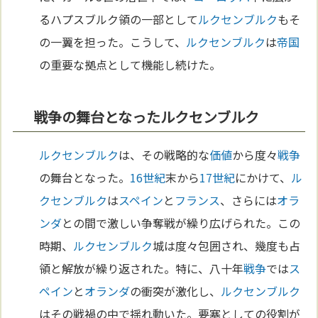
るハプスブルク領の一部として
ルクセンブルク
もそ
の一翼を担った。こうして、
ルクセンブルク
は
帝国
の重要な拠点として機能し続けた。
戦争の舞台となったルクセンブルク
ルクセンブルク
は、その戦略的な
価値
から度々
戦争
の舞台となった。
16世紀
末から
17世紀
にかけて、
ル
クセンブルク
は
スペイン
と
フランス
、さらには
オラ
ンダ
との間で激しい争奪戦が繰り広げられた。この
時期、
ルクセンブルク
城は度々包囲され、幾度も占
領と解放が繰り返された。特に、八十年
戦争
では
ス
ペイン
と
オランダ
の衝突が激化し、
ルクセンブルク
はその戦禍の中で揺れ動いた。要塞としての役割が