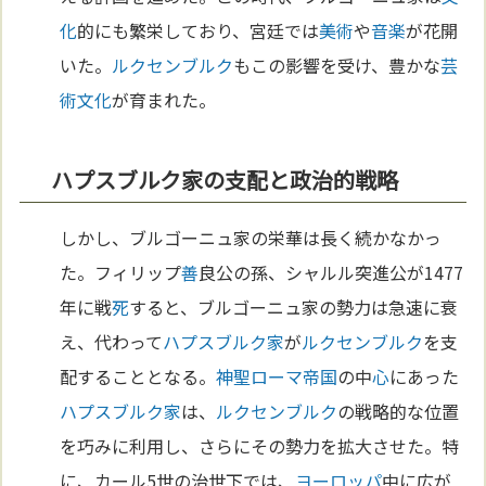
化
的にも繁栄しており、宮廷では
美術
や
音楽
が花開
いた。
ルクセンブルク
もこの影響を受け、豊かな
芸
術
文化
が育まれた。
ハプスブルク家の支配と政治的戦略
しかし、ブルゴーニュ家の栄華は長く続かなかっ
た。フィリップ
善
良公の孫、シャルル突進公が1477
年に戦
死
すると、ブルゴーニュ家の勢力は急速に衰
え、代わって
ハプスブルク家
が
ルクセンブルク
を支
配することとなる。
神聖ローマ帝国
の中
心
にあった
ハプスブルク家
は、
ルクセンブルク
の戦略的な位置
を巧みに利用し、さらにその勢力を拡大させた。特
に、カール5世の治世下では、
ヨーロッパ
中に広が