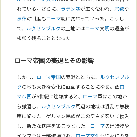
れている。さらに、
ラテン語
が広く使われ、
宗教
や
法律
の制度も
ローマ
風に変わっていった。こうし
て、
ルクセンブルク
の土地には
ローマ
文
明
の遺産が
根強く残ることとなった。
ローマ帝国の衰退とその影響
しかし、
ローマ
帝国
の衰退とともに、
ルクセンブル
ク
の地も大きな変化に直面することになる。西
ロー
マ
帝国
が5世紀に崩壊すると、
ローマ
軍はこの地か
ら撤退し、
ルクセンブルク
周辺の地域は混乱と無秩
序に陥った。ゲルマン民族がこの空白を突いて侵入
し、新たな秩序を築こうとした。
ローマ
の建造物や
インフラは一部破壊され、
ローマ
文化
も徐々に姿を