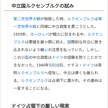
中立国ルクセンブルクの試み
第二次世界大戦
が勃発した時、
ルクセンブルク
は
第
一次世界大戦
と同様に中立政策を貫こうとした。
1939年、
ヨーロッパ
が戦火に包まれる中、
ルクセン
ブルク
は軍備を最小限に抑え、
国
際的な対立に巻き
込まれないよう細
心
の注意を払っていた。しかし、
この小
国
の中立政策は
ドイツ
の侵略を防ぐことがで
きなかった。1940年5
月
10日、ナチス・
ドイツ
は突
然
ルクセンブルク
へ侵攻し、中立は儚くも破られ
る。
ルクセンブルク
は占領下に置かれ、その運命は
一変することになる。
ドイツ占領下の厳しい現実