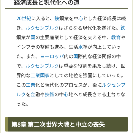
経済成長と現代化への道
20世紀
に入ると、
鉄
鋼業を中
心
とした経済成長は続
き、
ルクセンブルク
はさらなる現代化を遂げた。
鉄
鋼業が
国
の主要産業として経済を支える中、
教育
や
インフラの整備も進み、生活
水
準が向上していっ
た。また、
ヨーロッパ
内の
国
際的な経済関係の中
で、
ルクセンブルク
は重要な役割を果たし続け、世
界的な
工業
国家
としての地位を強固にしていった。
この
工業
化と現代化のプロセスが、後に
ルクセンブ
ルク
を
金
融や
技術
の中
心
地へと成長させる土台とな
った。
第8章 第二次世界大戦と中立の喪失