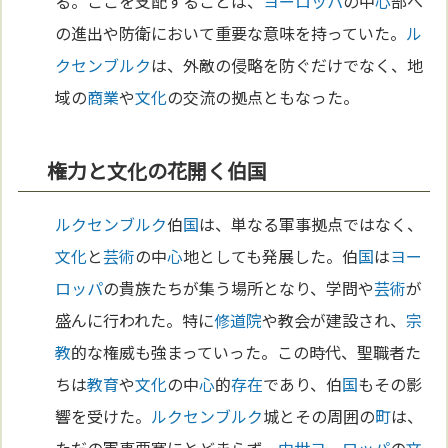
る。ここを支配することは、
ヨーロッパ
の中
心
部へ
の進出や防衛において重要な意味を持っていた。
ル
クセンブルク
は、外敵の侵略を防ぐだけでなく、地
域の
商業
や
文化
の交流の拠点ともなった。
権力と文化の花開く伯国
ルクセンブルク
伯
国
は、単なる軍事拠点ではなく、
文化
と
芸術
の中
心
地としても発展した。伯
国
は
ヨー
ロッパ
の貴族たちが集う場所となり、学問や
芸術
が
盛んに行われた。特に
修道院
や教会が建設され、
宗
教
的な権威も強まっていった。この時代、聖職者た
ちは
教育
や
文化
の中
心
的
存在
であり、伯
国
もその影
響を受けた。
ルクセンブルク
城とその周囲の
町
は、