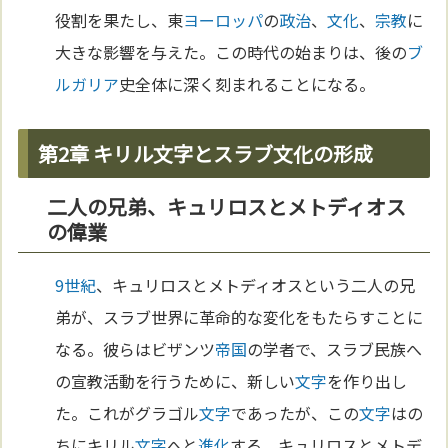
役割を果たし、東
ヨーロッパ
の
政治
、
文化
、
宗教
に
大きな影響を与えた。この時代の始まりは、後の
ブ
ルガリア
史全体に深く刻まれることになる。
第2章 キリル文字とスラブ文化の形成
二人の兄弟、キュリロスとメトディオス
の偉業
9世紀
、キュリロスとメトディオスという二人の兄
弟が、スラブ世界に革命的な変化をもたらすことに
なる。彼らはビザンツ
帝国
の学者で、スラブ民族へ
の宣教活動を行うために、新しい
文字
を作り出し
た。これがグラゴル
文字
であったが、この
文字
はの
ちにキリル
文字
へと
進化
する。キュリロスとメトデ