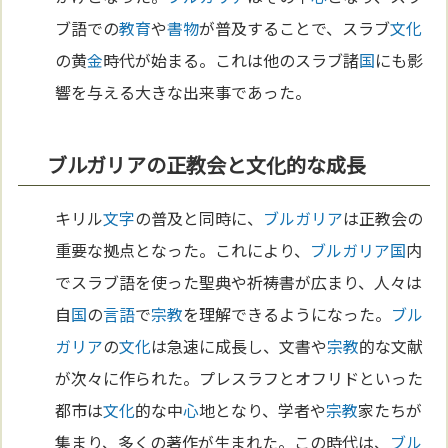
ブ語での
教育
や
書物
が普及することで、スラブ
文化
の黄
金
時代が始まる。これは他のスラブ諸
国
にも影
響を与える大きな出来事であった。
ブルガリアの正教会と文化的な成長
キリル
文字
の普及と同時に、
ブルガリア
は正教会の
重要な拠点となった。これにより、
ブルガリア
国
内
でスラブ語を使った聖典や祈祷書が広まり、人々は
自
国
の
言語
で
宗教
を理解できるようになった。
ブル
ガリア
の
文化
は急速に成長し、文書や
宗教
的な文献
が次々に作られた。プレスラフとオフリドといった
都市は
文化
的な中
心
地となり、学者や
宗教
家たちが
集まり、多くの著作が生まれた。この時代は、
ブル