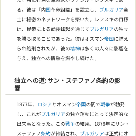
る。彼は「内
国
革命組織」を設立し、
ブルガリア
全
土に秘密のネットワークを築いた。レフスキの目標
は、民衆による武装蜂起を通じて
ブルガリア
の独立
を勝ち取ることであった。彼はオスマン
帝国
に捕え
られ処刑されたが、彼の
精神
は多くの人々に影響を
与え、独立への情熱を燃やし続けた。
独立への道: サン・ステファノ条約の影
響
1877年、
ロシア
とオスマン
帝国
の間で
戦争
が勃発
し、これが
ブルガリア
の独立運動にとって決定的な
出来事となった。この
戦争
の結果、1878年にサン・
ステファノ
条約
が締結され、
ブルガリア
は正式にオ