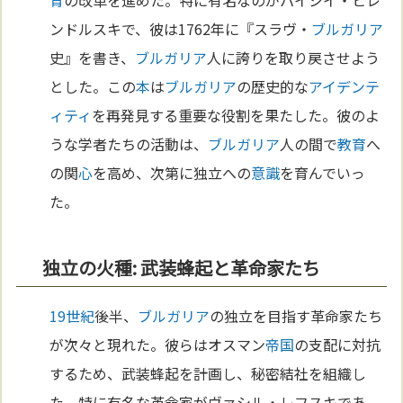
育
の改革を進めた。特に有名なのがパイシイ・ヒレ
ンドルスキで、彼は1762年に『スラヴ・
ブルガリア
史』を書き、
ブルガリア
人に誇りを取り戻させよう
とした。この
本
は
ブルガリア
の歴史的な
アイデンテ
ィティ
を再発見する重要な役割を果たした。彼のよ
うな学者たちの活動は、
ブルガリア
人の間で
教育
へ
の関
心
を高め、次第に独立への
意識
を育んでいっ
た。
独立の火種: 武装蜂起と革命家たち
19世紀
後半、
ブルガリア
の独立を目指す革命家たち
が次々と現れた。彼らはオスマン
帝国
の支配に対抗
するため、武装蜂起を計画し、秘密結社を組織し
た。特に有名な革命家がヴァシル・レフスキであ