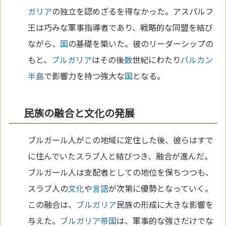
ガリア
の独立を認めざるを得なかった。アスパルフ
王は巧みな軍事指導者であり、戦略的な同盟を結び
ながら、
国
の基礎を築いた。彼のリーダーシップの
もと、
ブルガリア
はその後
数
世紀にわたり
バルカン
半島
で影響力を持つ強大な
国
となる。
民族の融合と文化の発展
ブルガール人がこの地域に定住した後、彼らはすで
に住んでいたスラブ人と結びつき、融合が進んだ。
ブルガール人は支配者としての地位を保ちつつも、
スラブ人の
文化
や
言語
が次第に優勢となっていく。
この融合は、
ブルガリア
民族の形成に大きな影響を
与えた。
ブルガリア
帝国
は、軍事的な強さだけでな