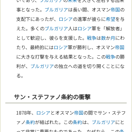
事となった。
ブルガリア
は長い間、オスマン
帝国
の
支配下にあったが、
ロシア
の進軍が彼らに
希望
を与
えた。多くの
ブルガリア
人は
ロシア
軍を「解放者」
として歓迎し、彼らを支援した。
戦争
は
数
か
月
にわ
たり、最終的には
ロシア
軍が勝利し、オスマン
帝国
に大きな打撃を与える結果となった。この
戦争
の勝
利が、
ブルガリア
の独立への道を切り開くことにな
る。
サン・ステファノ条約の衝撃
1878年、
ロシア
とオスマン
帝国
の間でサン・ステフ
ァノ
条約
が結ばれた。この
条約
は、
ブルガリア
にと
って非常に重要なものであった。なぜなら、この
条