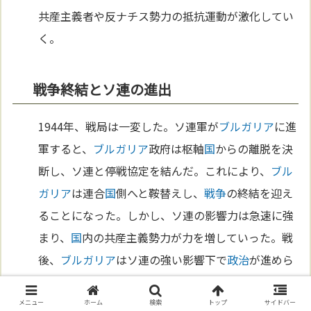
共産主義者や反ナチス勢力の抵抗運動が激化してい
く。
戦争終結とソ連の進出
1944年、戦局は一変した。ソ連軍が
ブルガリア
に進
軍すると、
ブルガリア
政府は枢軸
国
からの離脱を決
断し、ソ連と停戦協定を結んだ。これにより、
ブル
ガリア
は連合
国
側へと鞍替えし、
戦争
の終結を迎え
ることになった。しかし、ソ連の影響力は急速に強
まり、
国
内の共産主義勢力が力を増していった。戦
後、
ブルガリア
はソ連の強い影響下で
政治
が進めら
れ、共産党による統治が始まることとなる。ここ
で、
ブルガリア
の新しい時代が始まった。
メニュー
ホーム
検索
トップ
サイドバー