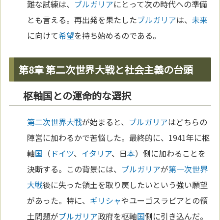
難な試練は、
ブルガリア
にとって次の時代への準備
とも言える。再出発を果たした
ブルガリア
は、
未来
に向けて
希望
を持ち始めるのである。
第8章 第二次世界大戦と社会主義の台頭
枢軸国との運命的な選択
第二次世界大戦
が始まると、
ブルガリア
はどちらの
陣営に加わるかで苦悩した。最終的に、1941年に枢
軸
国
（
ドイツ
、
イタリア
、日
本
）側に加わることを
決断する。この背景には、
ブルガリア
が
第一次世界
大戦
後に失った領土を取り戻したいという強い願望
があった。特に、
ギリシャ
やユーゴスラビアとの領
土問題が
ブルガリア
政府を枢軸
国
側に引き込んだ。