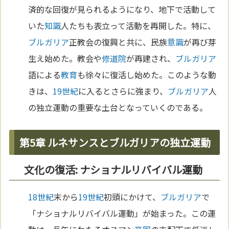
済的な回復が見られるようになり、地下で活動して
いた
知識
人たちも表立って活動を再開した。特に、
ブルガリア
正教会の復興と共に、民族
意識
が再び芽
生え始めた。教会や
修道院
が再建され、
ブルガリア
語による
教育
も徐々に復活し始めた。このような動
きは、
19世紀
に入るとさらに強まり、
ブルガリア
人
の独立運動の重要な土台となっていくのである。
第5章 ルネサンスとブルガリアの独立運動
文化の復活: ナショナルリバイバル運動
18世紀
末から
19世紀
初頭にかけて、
ブルガリア
で
「ナショナルリバイバル運動」が始まった。この運