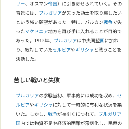
リー
、オスマン
帝国
）に引き寄せられていく。その
背景には、
ブルガリア
が失った領土を取り戻したい
という強い願望があった。特に、バルカン
戦争
で失
った
マケドニア
地方を再び手に入れることが目的で
あった。1915年、
ブルガリア
は中央同盟
国
に加わ
り、敵対していた
セルビア
や
ギリシャ
と戦うことを
決断した。
苦しい戦いと失敗
ブルガリア
の参戦当初、軍事的には成功を収め、
セ
ルビア
や
ギリシャ
に対して一時的に有利な状況を築
いた。しかし、
戦争
が長引くにつれて、
ブルガリア
国
内では物資不足や経済的困難が深刻化し、民衆の