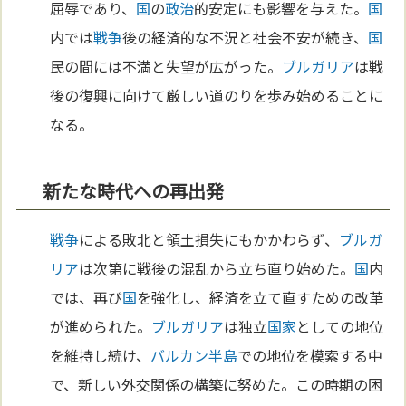
屈辱であり、
国
の
政治
的安定にも影響を与えた。
国
内では
戦争
後の経済的な不況と社会不安が続き、
国
民の間には不満と失望が広がった。
ブルガリア
は戦
後の復興に向けて厳しい道のりを歩み始めることに
なる。
新たな時代への再出発
戦争
による敗北と領土損失にもかかわらず、
ブルガ
リア
は次第に戦後の混乱から立ち直り始めた。
国
内
では、再び
国
を強化し、経済を立て直すための改革
が進められた。
ブルガリア
は独立
国家
としての地位
を維持し続け、
バルカン半島
での地位を模索する中
で、新しい外交関係の構築に努めた。この時期の困