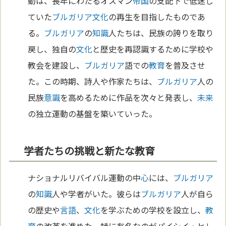
動は、長年にわたるオスマン
帝国
の支配下で低迷し
ていた
ブルガリア
文化
の再生を目指したものであ
る。
ブルガリア
の
知識
人たちは、民族の誇りを取り
戻し、独自の
文化
と歴史を再認識するために学校や
教会を建設し、
ブルガリア
語での
教育
を普及させ
た。この時期、詩人や作家たちは、
ブルガリア
人の
民族
意識
を高めるために作品を次々と発表し、
未来
の独立運動の基盤を築いていった。
学者たちの挑戦と新たな教育
ナショナルリバイバル運動の中
心
には、
ブルガリア
の
知識
人や学者がいた。彼らは
ブルガリア
人が自ら
の歴史や
言語
、
文化
を学ぶための学校を設立し、
教