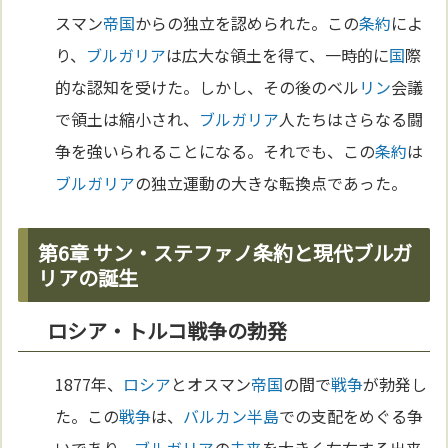
スマン
帝国
からの独立を認められた。この
条約
によ
り、
ブルガリア
は広大な領土を得て、一時的に
国
際
的な認知を受けた。しかし、その後のベル
リン
会議
で領土は縮小され、
ブルガリア
人たちはさらなる闘
争を強いられることになる。それでも、この
条約
は
ブルガリア
の独立運動の大きな転換点であった。
第6章 サン・ステファノ条約と現代ブルガ
リアの誕生
ロシア・トルコ戦争の勃発
1877年、
ロシア
とオスマン
帝国
の間で
戦争
が勃発し
た。この
戦争
は、
バルカン半島
での支配をめぐる争
いであり、
ブルガリア
の
未来
を大きく左右する出来