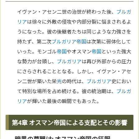
イヴァン・アセン二世の治世が終わった後、
ブルガ
リア
は徐々に外敵の侵攻や内部分裂に悩まされるよ
うになった。彼の後継者たちは同じような力強さを
持たず、第二次
ブルガリア
帝国
は次第に弱体化して
いった。モンゴル
帝国
やオスマン
帝国
といった強大
な勢力が台頭し、
ブルガリア
は再び外部からの圧力
にさらされることとなる。しかし、イヴァン・アセ
ン二世が築いた栄
光
の時代は、
ブルガリア
史におい
て特別な場所を占め続ける。彼の統治期は、
ブルガ
リア
が輝いた最後の瞬間でもあった。
第4章 オスマン帝国による支配とその影響
暗黒の幕開け: オスマン帝国の征服