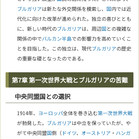
ブルガリア
は新たな外交関係を模索し、
国
内では近
代化に向けた改革が進められた。独立の喜びととも
に、新しい時代の
ブルガリア
は、周辺
国
との複雑な
関係の中で
バルカン半島
での影響力を高めていくこ
とを目指した。この独立は、現代
ブルガリア
の歴史
の重要な礎となったのである。
第7章 第一次世界大戦とブルガリアの苦難
中央同盟国との選択
1914年、
ヨーロッパ
全体を巻き込む
第一次世界大戦
が勃発した。
ブルガリア
は中立を保っていたが、や
がて中央同盟
国
側（
ドイツ
、
オーストリア
・
ハンガ