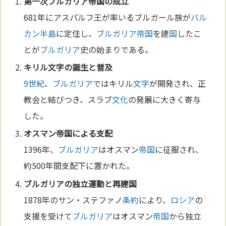
第一次
ブルガリア
帝国
の成立
681年にアスパルフ王が率いるブルガール族が
バル
カン半島
に定住し、
ブルガリア
帝国
を建
国
したこ
とが
ブルガリア
史の始まりである。
キリル
文字
の誕生と普及
9世紀
、
ブルガリア
ではキリル
文字
が開発され、正
教会と結びつき、スラブ
文化
の発展に大きく寄与
した。
オスマン
帝国
による支配
1396年、
ブルガリア
はオスマン
帝国
に征服され、
約500年間支配下に置かれた。
ブルガリア
の独立運動と再建
国
1878年のサン・ステファノ
条約
により、
ロシア
の
支援を受けて
ブルガリア
はオスマン
帝国
から独立