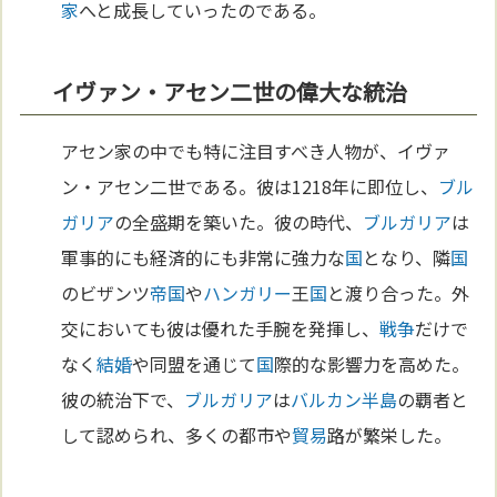
家
へと成長していったのである。
イヴァン・アセン二世の偉大な統治
アセン家の中でも特に注目すべき人物が、イヴァ
ン・アセン二世である。彼は1218年に即位し、
ブル
ガリア
の全盛期を築いた。彼の時代、
ブルガリア
は
軍事的にも経済的にも非常に強力な
国
となり、隣
国
のビザンツ
帝国
や
ハンガリー
王
国
と渡り合った。外
交においても彼は優れた手腕を発揮し、
戦争
だけで
なく
結婚
や同盟を通じて
国
際的な影響力を高めた。
彼の統治下で、
ブルガリア
は
バルカン半島
の覇者と
して認められ、多くの都市や
貿易
路が繁栄した。