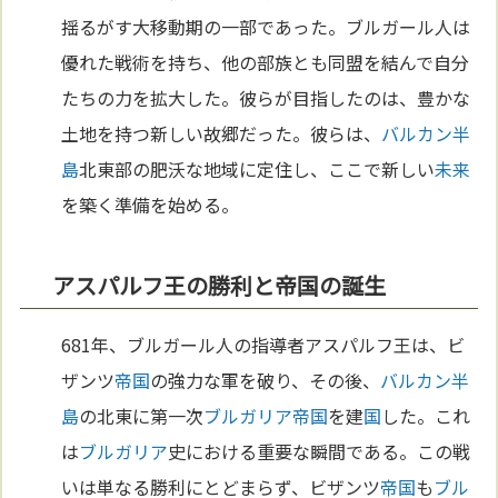
揺るがす大移動期の一部であった。ブルガール人は
優れた戦術を持ち、他の部族とも同盟を結んで自分
たちの力を拡大した。彼らが目指したのは、豊かな
土地を持つ新しい故郷だった。彼らは、
バルカン半
島
北東部の肥沃な地域に定住し、ここで新しい
未来
を築く準備を始める。
アスパルフ王の勝利と帝国の誕生
681年、ブルガール人の指導者アスパルフ王は、ビ
ザンツ
帝国
の強力な軍を破り、その後、
バルカン半
島
の北東に第一次
ブルガリア
帝国
を建
国
した。これ
は
ブルガリア
史における重要な瞬間である。この戦
いは単なる勝利にとどまらず、ビザンツ
帝国
も
ブル