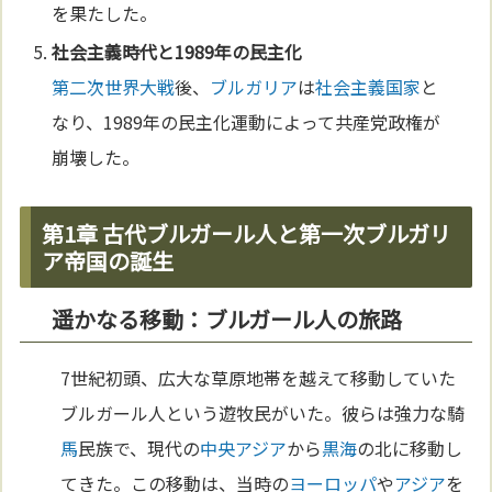
を果たした。
社会主義
時代と1989年の民主化
第二次世界大戦
後、
ブルガリア
は
社会主義
国家
と
なり、1989年の民主化運動によって共産党政権が
崩壊した。
第1章 古代ブルガール人と第一次ブルガリ
ア帝国の誕生
遥かなる移動：ブルガール人の旅路
7世紀初頭、広大な草原地帯を越えて移動していた
ブルガール人という遊牧民がいた。彼らは強力な騎
馬
民族で、現代の
中央アジア
から
黒海
の北に移動し
てきた。この移動は、当時の
ヨーロッパ
や
アジア
を