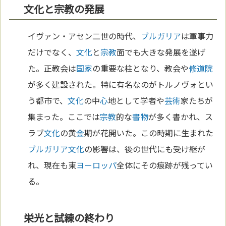
文化と宗教の発展
イヴァン・アセン二世の時代、
ブルガリア
は軍事力
だけでなく、
文化
と
宗教
面でも大きな発展を遂げ
た。正教会は
国家
の重要な柱となり、教会や
修道院
が多く建設された。特に有名なのがトルノヴォとい
う都市で、
文化
の中
心
地として学者や
芸術
家たちが
集まった。ここでは
宗教
的な
書物
が多く書かれ、ス
ラブ
文化
の黄
金
期が花開いた。この時期に生まれた
ブルガリア
文化
の影響は、後の世代にも受け継が
れ、現在も東
ヨーロッパ
全体にその痕跡が残ってい
る。
栄光と試練の終わり