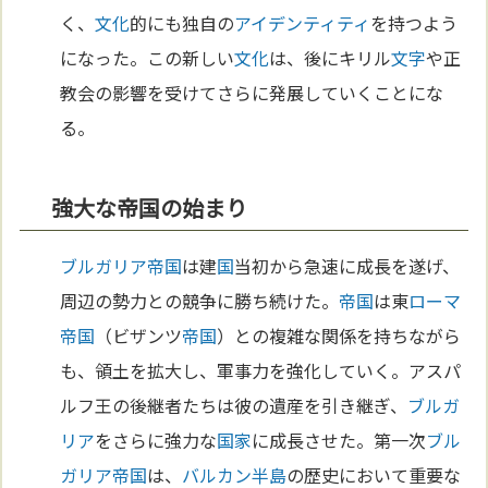
く、
文化
的にも独自の
アイデンティティ
を持つよう
になった。この新しい
文化
は、後にキリル
文字
や正
教会の影響を受けてさらに発展していくことにな
る。
強大な帝国の始まり
ブルガリア
帝国
は建
国
当初から急速に成長を遂げ、
周辺の勢力との競争に勝ち続けた。
帝国
は東
ローマ
帝国
（ビザンツ
帝国
）との複雑な関係を持ちながら
も、領土を拡大し、軍事力を強化していく。アスパ
ルフ王の後継者たちは彼の遺産を引き継ぎ、
ブルガ
リア
をさらに強力な
国家
に成長させた。第一次
ブル
ガリア
帝国
は、
バルカン半島
の歴史において重要な