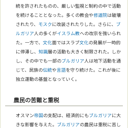
続を許されたものの、厳しい監視と制約の中で活動
を続けることとなった。多くの教会や
修道院
は破壊
されたり、
モスク
に改装されたりした。さらに、
ブ
ルガリア
人の多くが
イスラム教
への改宗を強いられ
た。一方で、
文化
面ではスラブ
文化
の発展が一時的
に停滞し、
知識
層の活動も大きく制限された。しか
し、その中でも一部の
ブルガリア
人は地下活動を通
じて、民族の
伝統
や
言語
を守り続けた。これが後に
独立運動の基盤となっていく。
農民の苦難と重税
オスマン
帝国
の支配は、経済的にも
ブルガリア
に大
きな影響を与えた。
ブルガリア
の農民は重税に苦し