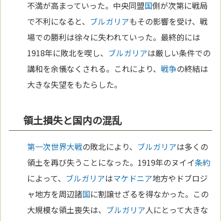
不満が高まっていった。中央同盟
国
側が次第に戦局
で不利になると、
ブルガリア
もその影響を受け、戦
場での勝利は徐々に失われていった。最終的には
1918年に敗北を喫し、
ブルガリア
は厳しい条件での
講和を余儀なくされる。これにより、
戦争
の終結は
大きな失望をもたらした。
領土損失と国内の混乱
第一次世界大戦
の敗北により、
ブルガリア
は多くの
領土を再び失うことになった。1919年のヌイイ
条約
によって、
ブルガリア
は
マケドニア
地方やドブロジ
ャ地方を周辺諸
国
に割譲せざるを得なかった。この
大規模な領土喪失は、
ブルガリア
人にとって大きな