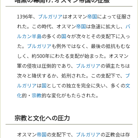
1396年、
ブルガリア
はオスマン
帝国
によって征服さ
れた。この時代、オスマン
帝国
は急速に拡大し、
バ
ルカン半島
の多くの
国
々が次々とその支配下に入っ
た。
ブルガリア
も例外ではなく、最後の抵抗もむな
しく、約500年にわたる支配が始まった。オスマン
軍の侵攻は圧倒的であり、
ブルガリア
の領主たちは
次々と降伏するか、処刑された。この支配下で、
ブ
ルガリア
は
国
としての独立を完全に失い、多くの
文
化
的・
宗教
的な変化がもたらされた。
宗教と文化への圧力
オスマン
帝国
の支配下で、
ブルガリア
の正教会は存