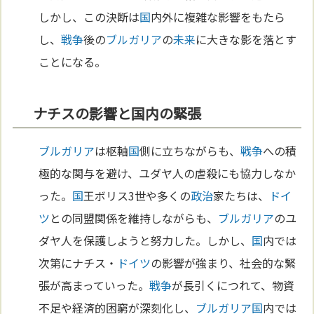
しかし、この決断は
国
内外に複雑な影響をもたら
し、
戦争
後の
ブルガリア
の
未来
に大きな影を落とす
ことになる。
ナチスの影響と国内の緊張
ブルガリア
は枢軸
国
側に立ちながらも、
戦争
への積
極的な関与を避け、ユダヤ人の虐殺にも協力しなか
った。
国
王ボリス3世や多くの
政治
家たちは、
ドイ
ツ
との同盟関係を維持しながらも、
ブルガリア
のユ
ダヤ人を保護しようと努力した。しかし、
国
内では
次第にナチス・
ドイツ
の影響が強まり、社会的な緊
張が高まっていった。
戦争
が長引くにつれて、物資
不足や経済的困窮が深刻化し、
ブルガリア
国
内では