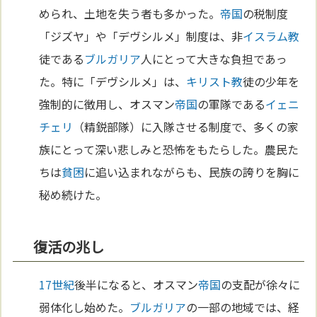
められ、土地を失う者も多かった。
帝国
の税制度
「ジズヤ」や「デヴシルメ」制度は、非
イスラム教
徒である
ブルガリア
人にとって大きな負担であっ
た。特に「デヴシルメ」は、
キリスト教
徒の少年を
強制的に徴用し、オスマン
帝国
の軍隊である
イェニ
チェリ
（精鋭部隊）に入隊させる制度で、多くの家
族にとって深い悲しみと恐怖をもたらした。農民た
ちは
貧困
に追い込まれながらも、民族の誇りを胸に
秘め続けた。
復活の兆し
17世紀
後半になると、オスマン
帝国
の支配が徐々に
弱体化し始めた。
ブルガリア
の一部の地域では、経