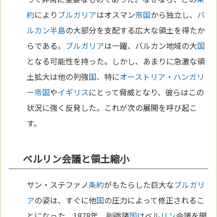
約
により
ブルガリア
はオスマン
帝国
から独立し、
バ
ルカン半島
の大部分を支配する広大な領土を得たか
らである。
ブルガリア
は一躍、バルカン地域の大
国
となる可能性を持った。しかし、あまりに急激な領
土拡大は他の列強
国
、特に
オーストリア
・
ハンガリ
ー
帝国
や
イギリス
にとって脅威となり、彼らはこの
状況に強く反発した。これが次の展開を呼び起こ
す。
ベルリン会議と領土縮小
サン・ステファノ
条約
がもたらした巨大な
ブルガリ
ア
の姿は、すぐに他
国
の圧力によって修正されるこ
とになった。1878年、列強諸
国
はベル
リン
会議を開