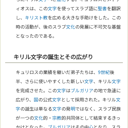
ィオスは、この
文字
を使ってスラブ語に
聖書
を翻訳
し、
キリスト教
を広める大きな手助けをした。この
時の活動が、後のスラブ
文化
の発展に不可欠な基盤
となったのである。
キリル文字の誕生とその広がり
キュリロスの業績を継いだ弟子たちは、
9世紀
後
半、さらに使いやすくした新しい
文字
、キリル
文字
を完成させた。この
文字
は
ブルガリア
の地で急速に
広がり、
国
の公式
文字
として採用された。キリル
文
字
の誕生は単なる
文字
の発
明
ではなく、スラブ民族
が一つの
文化
的・
宗教
的共同体として結束するきっ
かけとなった。
ブルガリア
はその中
心
となり、スラ