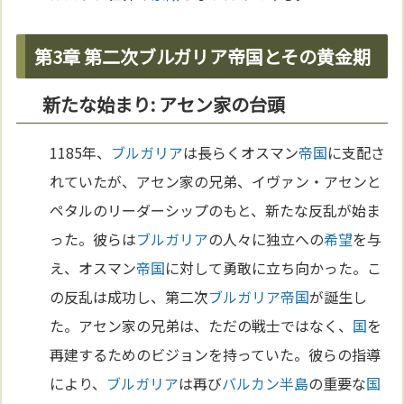
第3章 第二次ブルガリア帝国とその黄金期
新たな始まり: アセン家の台頭
1185年、
ブルガリア
は長らくオスマン
帝国
に支配さ
れていたが、アセン家の兄弟、イヴァン・アセンと
ペタルのリーダーシップのもと、新たな反乱が始ま
った。彼らは
ブルガリア
の人々に独立への
希望
を与
え、オスマン
帝国
に対して勇敢に立ち向かった。こ
の反乱は成功し、第二次
ブルガリア
帝国
が誕生し
た。アセン家の兄弟は、ただの戦士ではなく、
国
を
再建するためのビジョンを持っていた。彼らの指導
により、
ブルガリア
は再び
バルカン半島
の重要な
国