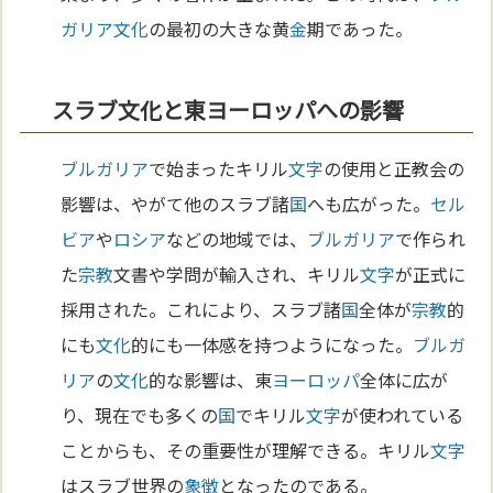
ガリア
文化
の最初の大きな黄
金
期であった。
スラブ文化と東ヨーロッパへの影響
ブルガリア
で始まったキリル
文字
の使用と正教会の
影響は、やがて他のスラブ諸
国
へも広がった。
セル
ビア
や
ロシア
などの地域では、
ブルガリア
で作られ
た
宗教
文書や学問が輸入され、キリル
文字
が正式に
採用された。これにより、スラブ諸
国
全体が
宗教
的
にも
文化
的にも一体感を持つようになった。
ブルガ
リア
の
文化
的な影響は、東
ヨーロッパ
全体に広が
り、現在でも多くの
国
でキリル
文字
が使われている
ことからも、その重要性が理解できる。キリル
文字
はスラブ世界の
象徴
となったのである。