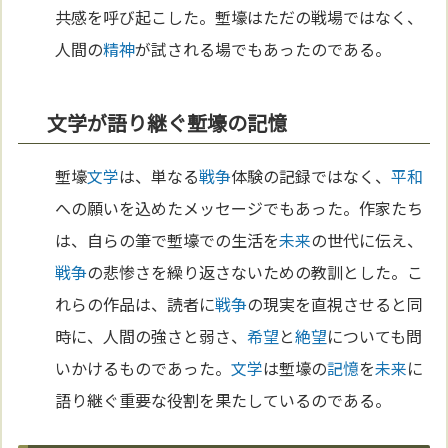
共感を呼び起こした。塹壕はただの戦場ではなく、
人間の
精神
が試される場でもあったのである。
文学が語り継ぐ塹壕の記憶
塹壕
文学
は、単なる
戦争
体験の記録ではなく、
平和
への願いを込めたメッセージでもあった。作家たち
は、自らの筆で塹壕での生活を
未来
の世代に伝え、
戦争
の悲惨さを繰り返さないための教訓とした。こ
れらの作品は、読者に
戦争
の現実を直視させると同
時に、人間の強さと弱さ、
希望
と
絶望
についても問
いかけるものであった。
文学
は塹壕の
記憶
を
未来
に
語り継ぐ重要な役割を果たしているのである。