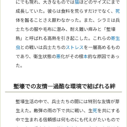
にでも現れ、大きなものでは
猫
ほどのサイズにまで
成長していた。彼らは食料を荒らすだけでなく、
死
体を齧ることさえ厭わなかった。また、シラミは兵
士たちの服や毛布に潜み、耐え難い痒みと「塹壕
熱」と呼ばれる高熱を引き起こした。これらの
寄生
虫
との戦いは兵士たちの
ストレス
を一層高めるもの
であり、衛生状態の
悪
化がその根
本
的な原因であっ
た。
塹壕での友情—過酷な環境で結ばれる絆
塹壕生活の中で、兵士たちの間には特別な友情が芽
生えた。敵弾の雨の下で共に戦い、生
死
を共にする
中で生まれる信頼感は何ものにも代えがたいもので