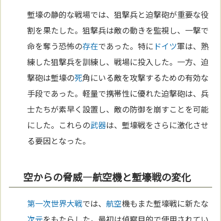
塹壕の静的な戦場では、狙撃兵と迫撃砲が重要な役
割を果たした。狙撃兵は敵の動きを監視し、一撃で
命を奪う恐怖の
存在
であった。特に
ドイツ
軍は、熟
練した狙撃兵を訓練し、戦場に投入した。一方、迫
撃砲は塹壕の
死
角にいる敵を攻撃するための有効な
手段であった。軽量で携帯性に優れた迫撃砲は、兵
士たちが素早く設置し、敵の防御を崩すことを可能
にした。これらの
武器
は、塹壕戦をさらに激化させ
る要因となった。
空からの脅威—航空機と塹壕戦の変化
第一次世界大戦
では、
航空
機もまた塹壕戦に新たな
次元
をもたらした。最初は偵察目的で使用されてい