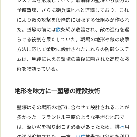
予備塹壕、さらに砲兵陣地へと連続しており、これ
により敵の攻撃を段階的に吸収する仕組みが作られ
た。塹壕の前には
鉄
条網が敷設され、敵の進行を遅
らせる役割を果たしていた。戦場の地形や敵の攻撃
方法に応じて柔軟に設計されたこれらの防御システ
ムは、単純に見える塹壕の背後に隠された高度な戦
術を物語っている。
地形を味方に—塹壕の建設技術
塹壕はその場所の地形に合わせて設計されることが
多かった。フランドル平原のような平坦な地形で
は、深い泥を掘り起こす必要があったため、排
水
用
の溝が追加された。一方、
山岳
地帯では斜面を利用