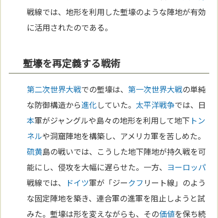
戦線では、地形を利用した塹壕のような陣地が有効
に活用されたのである。
塹壕を再定義する戦術
第二次世界大戦
での塹壕は、
第一次世界大戦
の単純
な防御構造から
進化
していた。
太平洋
戦争
では、日
本
軍がジャングルや島々の地形を利用して地下
トン
ネル
や洞窟陣地を構築し、アメリカ軍を苦しめた。
硫黄
島の戦いでは、こうした地下陣地が持久戦を可
能にし、侵攻を大幅に遅らせた。一方、
ヨーロッパ
戦線では、
ドイツ
軍が「ジー
クフ
リート線」のよう
な固定陣地を築き、連合軍の進軍を阻止しようと試
みた。塹壕は形を変えながらも、その
価値
を保ち続