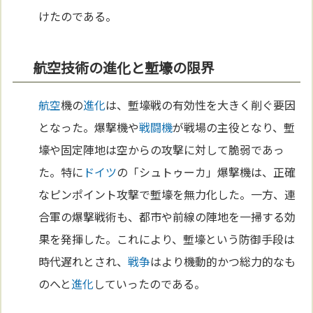
けたのである。
航空技術の進化と塹壕の限界
航空
機の
進化
は、塹壕戦の有効性を大きく削ぐ要因
となった。爆撃機や
戦闘機
が戦場の主役となり、塹
壕や固定陣地は空からの攻撃に対して脆弱であっ
た。特に
ドイツ
の「シュトゥーカ」爆撃機は、正確
なピンポイント攻撃で塹壕を無力化した。一方、連
合軍の爆撃戦術も、都市や前線の陣地を一掃する効
果を発揮した。これにより、塹壕という防御手段は
時代遅れとされ、
戦争
はより機動的かつ総力的なも
のへと
進化
していったのである。