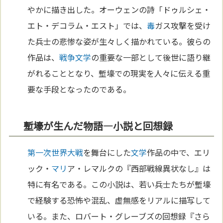
やかに描き出した。オーウェンの詩「ドゥルシェ・
エト・デコラム・エスト」では、
毒
ガス攻撃を受け
た兵士の悲惨な姿が生々しく描かれている。彼らの
作品は、
戦争
文学
の重要な一部として後世に語り継
がれることとなり、塹壕での現実を人々に伝える重
要な手段となったのである。
塹壕が生んだ物語—小説と回想録
第一次世界大戦
を舞台にした
文学
作品の中で、エリ
ック・
マリ
ア・レマルクの『西部戦線異状なし』は
特に有名である。この小説は、若い兵士たちが塹壕
で経験する恐怖や混乱、虚無感をリアルに描写して
いる。また、ロバート・グレーブズの回想録『さら