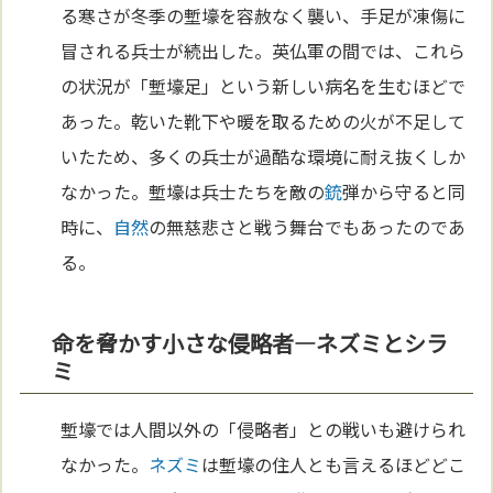
る寒さが冬季の塹壕を容赦なく襲い、手足が凍傷に
冒される兵士が続出した。英仏軍の間では、これら
の状況が「塹壕足」という新しい病名を生むほどで
あった。乾いた靴下や暖を取るための火が不足して
いたため、多くの兵士が過酷な環境に耐え抜くしか
なかった。塹壕は兵士たちを敵の
銃
弾から守ると同
時に、
自然
の無慈悲さと戦う舞台でもあったのであ
る。
命を脅かす小さな侵略者—ネズミとシラ
ミ
塹壕では人間以外の「侵略者」との戦いも避けられ
なかった。
ネズミ
は塹壕の住人とも言えるほどどこ