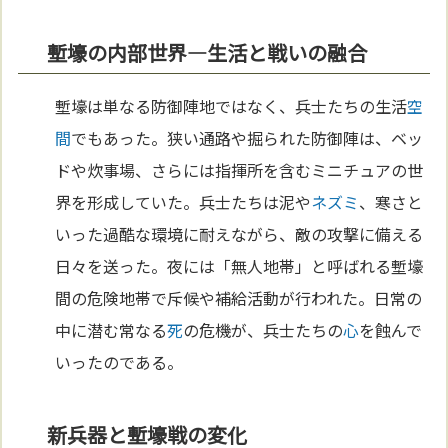
塹壕の内部世界—生活と戦いの融合
塹壕は単なる防御陣地ではなく、兵士たちの生活
空
間
でもあった。狭い通路や掘られた防御陣は、ベッ
ドや炊事場、さらには指揮所を含むミニチュアの世
界を形成していた。兵士たちは泥や
ネズミ
、寒さと
いった過酷な環境に耐えながら、敵の攻撃に備える
日々を送った。夜には「無人地帯」と呼ばれる塹壕
間の危険地帯で斥候や補給活動が行われた。日常の
中に潜む常なる
死
の危機が、兵士たちの
心
を蝕んで
いったのである。
新兵器と塹壕戦の変化