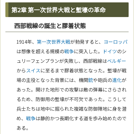
第2章 第一次世界大戦と塹壕の革命
西部戦線の誕生と膠着状態
1914年、
第一次世界大戦
が勃発すると、
ヨーロッパ
は想像を超える規模の
戦争
に突入した。
ドイツ
のシ
ュリーフェンプランが失敗し、西部戦線は
ベルギー
から
スイス
に至るまで膠着状態となった。塹壕が戦
場の主役となった背景には、機関
銃
や砲兵の
進化
が
あった。開けた地形での攻撃は敵の弾幕にさらされ
るため、防御用の塹壕が不可欠であった。こうして
兵士たちは地中に掘られた複雑な防御陣地に身を潜
め、
戦争
は静的かつ長期化する道を歩み始めたので
ある。