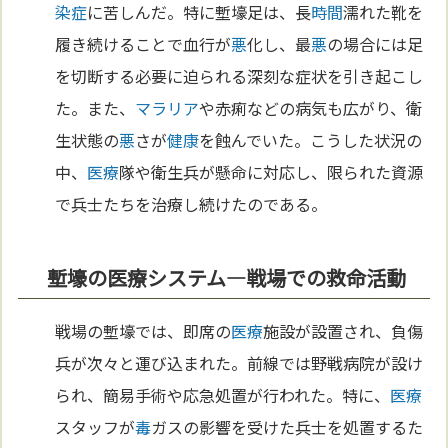
染症
に苦しんだ。特に塹壕足は、長
時間
濡れた靴を
履き続けることで血行が
悪
化し、最
悪
の場合には足
を切断する必要に迫られる深刻な症状を引き起こし
た。また、
マラリア
や赤痢などの病気も広がり、衛
生状態の
悪
さが
健康
を蝕んでいた。こうした状況の
中、
医療
隊や衛生兵が懸命に対応し、限られた資源
で兵士たちを治療し続けたのである。
塹壕の医療システム—戦場での救命活動
戦場の塹壕では、即席の
医療
施設が設置され、負傷
兵が次々と運び込まれた。前線では野戦病院が設け
られ、簡易手術や応急処置が行われた。特に、
医療
スタッフが
毒
ガスの影響を受けた兵士を処置するた