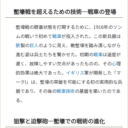
塹壕戦を超えるための技術—戦車の登場
塹壕戦の膠着状態を打開するために、1916年のソン
ムの戦いで初めて
戦車
が投入された。この新兵器は
鉄
製の
巨人
のように見え、敵塹壕を踏み潰しながら
進む姿は兵士たちを驚かせた。初期の
戦車
は速度が
遅く、故障しやすい欠点があったものの、その
心
理
的効果は絶大であった。
イギリス
軍が開発した「マ
ークI」は、塹壕の突破を可能にする初の実用的な兵
器であり、その後の
戦車
技術
の基盤を築いたのであ
る。
狙撃と迫撃砲—塹壕での戦術の進化