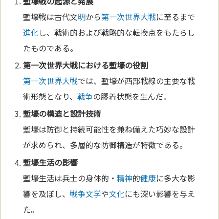
塹壕戦の起源と発展
塹壕戦は古代文
明
から
第一次世界大戦
に至るまで
進化
し、戦術的および戦略的な転換点をもたらし
たものである。
第一次世界大戦
における塹壕の役割
第一次世界大戦
では、塹壕が西部戦線の主要な戦
術形態となり、
戦争
の膠着状態を生んだ。
塹壕の構造と設計
技術
塹壕は防御と持続可能性を兼ね備えた巧妙な設計
が求められ、多層的な防御構造が特徴である。
塹壕生活の影響
塹壕生活は兵士の身体的・
精神
的
健康
に多大な影
響を及ぼし、
戦争
文学
や
文化
にも深い影響を与え
た。