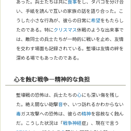
あった。兵士たちは共に
食事
をし、タバコを分け合
い、手紙を読んで互いの家族の話を語り合った。こ
うした小さな行為が、彼らの日常に
希望
をもたらし
たのである。特に
クリスマス
休戦のような出来事で
は、敵同士の兵士たちが一時的に戦いを止め、友情
を交わす場面も記録されている。塹壕は友情の絆を
深める場でもあったのである。
心を蝕む戦争—精神的な負担
塹壕戦の恐怖は、兵士たちの
心
にも深い傷を残し
た。絶え間ない砲撃
音
や、いつ訪れるかわからない
毒
ガス攻撃への恐怖は、彼らの
精神
を容赦なく蝕ん
だ。こうした状況は「
戦争
神経
症」、現在で言う