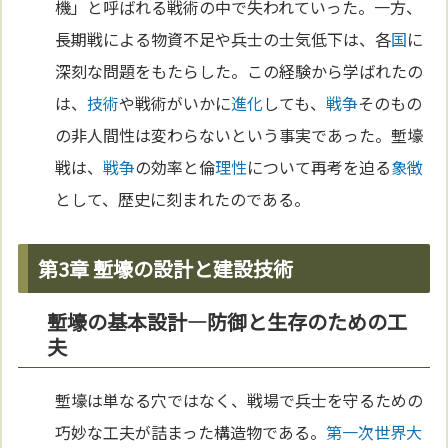
機」と呼ばれる戦術の中で失われていった。一方、
長期戦による物資不足や兵士の士気低下は、各
国
に
深刻な問題をもたらした。この経験から学ばれたの
は、
技術
や戦術がいかに
進化
しても、
戦争
そのもの
の非人間性は変わらないという事実であった。塹壕
戦は、
戦争
の効率と倫
理性
について再考を迫る
象徴
として、歴史に刻まれたのである。
第3章 塹壕の設計と建設技術
塹壕の基本設計—防御と生存のための工
夫
塹壕は単なる穴ではなく、戦場で兵士を守るための
巧妙な工夫が詰まった構造物である。
第一次世界大