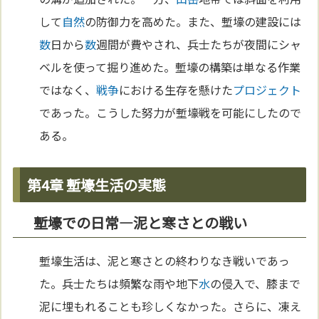
して
自然
の防御力を高めた。また、塹壕の建設には
数
日から
数
週間が費やされ、兵士たちが夜間にシャ
ベルを使って掘り進めた。塹壕の構築は単なる作業
ではなく、
戦争
における生存を懸けた
プロジェクト
であった。こうした努力が塹壕戦を可能にしたので
ある。
第4章 塹壕生活の実態
塹壕での日常—泥と寒さとの戦い
塹壕生活は、泥と寒さとの終わりなき戦いであっ
た。兵士たちは頻繁な雨や地下
水
の侵入で、膝まで
泥に埋もれることも珍しくなかった。さらに、凍え