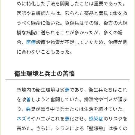
めに特化した手法を開発したことは重要であった。
医師や看護師たちは、限られた薬品と器具で命を救
うべく懸命に働いた。負傷兵はその後、後方の大規
模な病院に送られることが多かったが、多くの場
合、
医療
設備や物資が不足していたため、治療が間
に合わないこともあった。
衛生環境と兵士の苦悩
塹壕内の衛生環境は劣
悪
であり、衛生兵たちはこれ
を改
善
しようと奮闘していた。排泄物やゴミが溜ま
り、
悪
臭が漂う中で兵士たちは生活を続けていた。
ネズミ
やハエがこれを
悪
化させ、
感染症
のリスクを
高めた。さらに、シラミによる「塹壕熱」は多くの