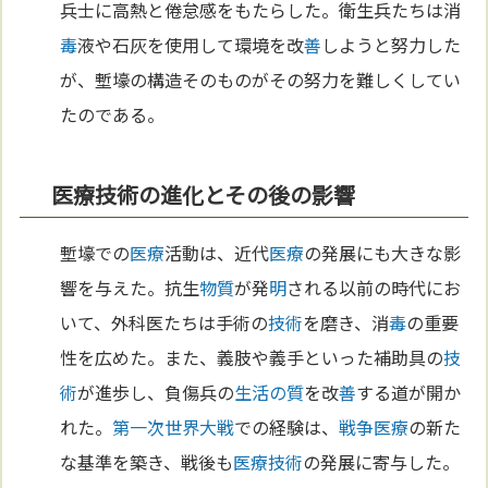
兵士に高熱と倦怠感をもたらした。衛生兵たちは消
毒
液や石灰を使用して環境を改
善
しようと努力した
が、塹壕の構造そのものがその努力を難しくしてい
たのである。
医療技術の進化とその後の影響
塹壕での
医療
活動は、近代
医療
の発展にも大きな影
響を与えた。抗生
物質
が発
明
される以前の時代にお
いて、外科医たちは手術の
技術
を磨き、消
毒
の重要
性を広めた。また、義肢や義手といった補助具の
技
術
が進歩し、負傷兵の
生活の質
を改
善
する道が開か
れた。
第一次世界大戦
での経験は、
戦争
医療
の新た
な基準を築き、戦後も
医療
技術
の発展に寄与した。