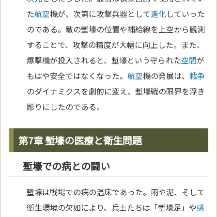
た
航空
機が、次第に攻撃兵器として
進化
していった
のである。敵の塹壕の位置や補給線を上空から観測
することで、攻撃の精度が大幅に向上した。また、
爆撃機が投入されると、塹壕という守られた
空間
が
もはや安全ではなくなった。
航空
機の発展は、
戦争
のダイナミクスを劇的に変え、塹壕戦の限界を浮き
彫りにしたのである。
第7章 塹壕の医療と衛生問題
塹壕での病との闘い
塹壕は戦場での病の温床であった。雨や泥、そして
衛生環境の欠如により、兵士たちは「塹壕足」や
感