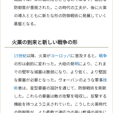
防御策が重視された。この時代の工夫が、後に火薬
の導入とともに新たな形の防御戦術に発展していく
基盤となる。
火薬の到来と新しい戦争の形
15世紀
以降、火薬が
ヨーロッパ
に普及すると、
戦争
の形は劇的に変わった。大砲の発
明
により、これま
での堅牢な城塞は脆弱になり、より低く、より堅固
な要塞が必要となった。ヴォーバンのような軍事
技
術
者は、星型要塞の設計を通じて、防御戦術を刷新
した。これらの要塞は敵の攻撃を吸収し、反撃する
機能を持つよう工夫されていた。こうした火薬時代
の防御策が、より柔軟で適応力の高い塹壕の誕生に