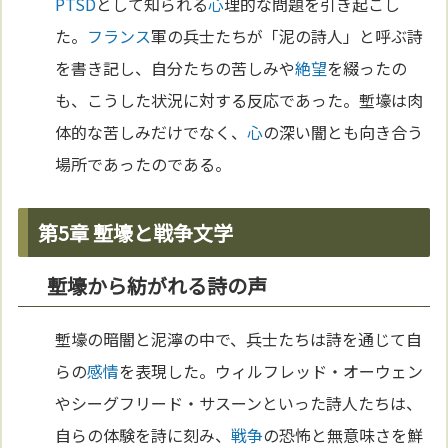
PTSD
として知られる
心
理的な問題を引き起こし
た。
フランス
軍の兵士たちが「泥の詩人」と呼ぶ詩
を書き記し、自分たちの苦しみや
絶望
を綴ったの
も、こうした状況に対する反応であった。塹壕は肉
体的な苦しみだけでなく、
心
の深い闇とも向き合う
場所であったのである。
第5章 塹壕と戦争文学
塹壕から紡がれる詩の声
塹壕の暗闇と泥濘の中で、兵士たちは詩を通じて自
らの
感情
を表現した。ウィルフレッド・オーウェン
やシーグフリード・サスーンといった詩人たちは、
自らの体験を詩に刻み、
戦争
の恐怖と無意味さを鮮