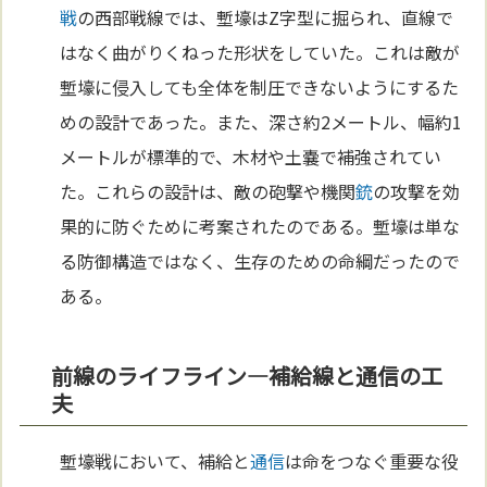
戦
の西部戦線では、塹壕はZ字型に掘られ、直線で
はなく曲がりくねった形状をしていた。これは敵が
塹壕に侵入しても全体を制圧できないようにするた
めの設計であった。また、深さ約2メートル、幅約1
メートルが標準的で、木材や土嚢で補強されてい
た。これらの設計は、敵の砲撃や機関
銃
の攻撃を効
果的に防ぐために考案されたのである。塹壕は単な
る防御構造ではなく、生存のための命綱だったので
ある。
前線のライフライン—補給線と通信の工
夫
塹壕戦において、補給と
通信
は命をつなぐ重要な役