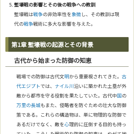
塹壕戦の影響とその後の
戦争
への教訓
塹壕戦は
戦争
の非効率性を
象徴
し、その教訓は現
代の
戦争
戦術に多大な影響を与えた。
第1章 塹壕戦の起源とその背景
古代から始まった防御の知恵
戦場での防御は古代文
明
から重要視されてきた。
古
代エジプト
では、
ナイル川
沿いに築かれた土塁が外
敵から都市を守る役割を果たしていた。古代中
国
の
万里の長城
もまた、侵略者を防ぐための壮大な防御
策である。これらの構造物は、単に物理的な防御で
あるだけでなく、敵を
心
理的に圧倒する目的も持っ
ていた。こうした戦術的な防御の知恵は、やがて地