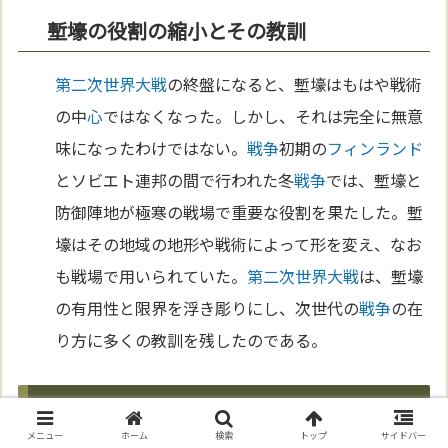
塹壕の役割の縮小とその教訓
第二次世界大戦
の終盤になると、塹壕はもはや戦術
の中
心
ではなくなった。しかし、それは完全に無意
味になったわけではない。
戦争
初期の
フィンランド
とソビエト連邦の間で行われた冬
戦争
では、塹壕と
防御陣地が極寒の戦場で重要な役割を果たした。塹
壕はその地域の地形や戦術によって形を変え、なお
も戦場で用いられていた。
第二次世界大戦
は、塹壕
の有用性と限界を浮き彫りにし、次世代の
戦争
の在
り方に多くの教訓を残したのである。
第9章 現代戦争における塹壕の遺産
メニュー
ホーム
検索
トップ
サイドバー