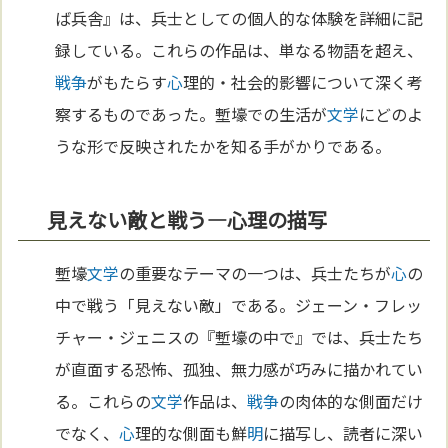
ば兵舎』は、兵士としての個人的な体験を詳細に記
録している。これらの作品は、単なる物語を超え、
戦争
がもたらす
心
理的・社会的影響について深く考
察するものであった。塹壕での生活が
文学
にどのよ
うな形で反映されたかを知る手がかりである。
見えない敵と戦う—心理の描写
塹壕
文学
の重要なテーマの一つは、兵士たちが
心
の
中で戦う「見えない敵」である。ジェーン・フレッ
チャー・ジェニスの『塹壕の中で』では、兵士たち
が直面する恐怖、孤独、無力感が巧みに描かれてい
る。これらの
文学
作品は、
戦争
の肉体的な側面だけ
でなく、
心
理的な側面も鮮
明
に描写し、読者に深い