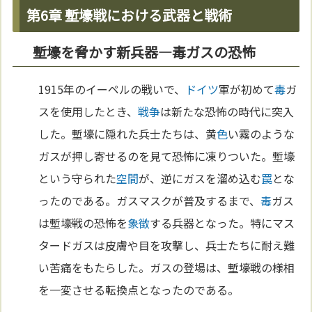
第6章 塹壕戦における武器と戦術
塹壕を脅かす新兵器—毒ガスの恐怖
1915年のイーペルの戦いで、
ドイツ
軍が初めて
毒
ガ
スを使用したとき、
戦争
は新たな恐怖の時代に突入
した。塹壕に隠れた兵士たちは、黄
色
い霧のような
ガスが押し寄せるのを見て恐怖に凍りついた。塹壕
という守られた
空間
が、逆にガスを溜め込む
罠
とな
ったのである。ガスマスクが普及するまで、
毒
ガス
は塹壕戦の恐怖を
象徴
する兵器となった。特にマス
タードガスは皮膚や目を攻撃し、兵士たちに耐え難
い苦痛をもたらした。ガスの登場は、塹壕戦の様相
を一変させる転換点となったのである。