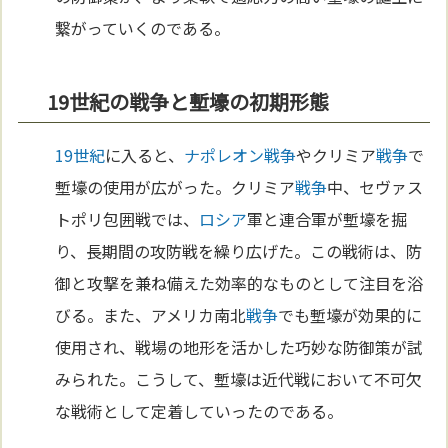
繋がっていくのである。
19世紀の戦争と塹壕の初期形態
19世紀
に入ると、
ナポレオン
戦争
やクリミア
戦争
で
塹壕の使用が広がった。クリミア
戦争
中、セヴァス
トポリ包囲戦では、
ロシア
軍と連合軍が塹壕を掘
り、長期間の攻防戦を繰り広げた。この戦術は、防
御と攻撃を兼ね備えた効率的なものとして注目を浴
びる。また、アメリカ南北
戦争
でも塹壕が効果的に
使用され、戦場の地形を活かした巧妙な防御策が試
みられた。こうして、塹壕は近代戦において不可欠
な戦術として定着していったのである。