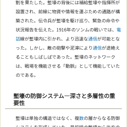
割を果たした。塹壕の背後には補給塹壕や指揮所が
設置され、前線に物資や情報を運ぶための通路が構
築された。伝令兵が塹壕を駆け巡り、緊急の命令や
状況報告を伝えた。1916年のソンムの戦いでは、
電
話
線が塹壕内に引かれ、より迅速な
通信
が可能とな
った。しかし、敵の砲撃や泥濘により
通信
が途絶え
ることもしばしばであった。塹壕のネットワーク
は、戦場を機能させる「動脈」として機能していた
のである。
塹壕の防御システム—深さと多層性の重
要性
塹壕は単独の構造ではなく、複
数
の層からなる防御
システムを形成していた。最前線の塹壕から後方の