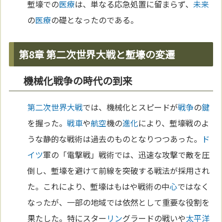
塹壕での
医療
は、単なる応急処置に留まらず、
未来
の
医療
の礎となったのである。
第8章 第二次世界大戦と塹壕の変遷
機械化戦争の時代の到来
第二次世界大戦
では、機械化とスピードが
戦争
の
鍵
を握った。
戦車
や
航空
機の
進化
により、塹壕戦のよ
うな静的な戦術は過去のものとなりつつあった。
ド
イツ
軍の「電撃戦」戦術では、迅速な攻撃で敵を圧
倒し、塹壕を避けて前線を突破する戦法が採用され
た。これにより、塹壕はもはや戦術の中
心
ではなく
なったが、一部の地域では依然として重要な役割を
果たした。特にスター
リン
グラードの戦いや
太平洋