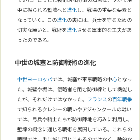
中に掘られる塹壕へと
進化
し、戦場の重要な要素と
なっていく。この
進化
の裏には、兵士を守るための
切実な願いと、戦術を
進化
させる軍事的な工夫があ
ったのである。
中世の城塞と防御戦術の進化
中世
ヨーロッパ
では、城塞が軍事戦略の中
心
となっ
た。城壁や堀は、侵略者を阻む防御線として機能し
たが、それだけではなかった。
フランス
の
百年戦争
で知られるクレシーの戦いやアジャンクールの戦い
では、弓兵や騎士たちが防御陣地を巧みに利用し、
塹壕の概念に通じる戦術を展開している。これらの
戦闘では、単に城に閉じこもるのではなく、動的な