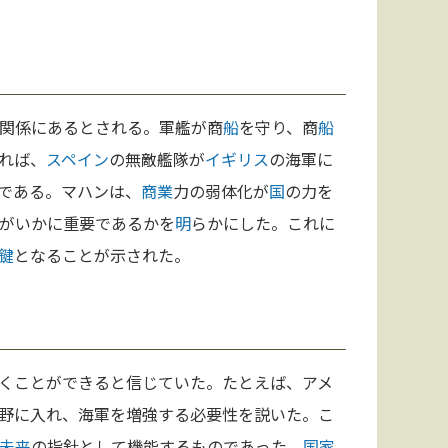
関係にあるとされる。軍艦が商
船
を守り、商
船
れば、
スペイン
の無敵艦隊が
イギリス
の海軍に
である。マハンは、
商業
力の弱体化が
国
の力を
がいかに重要であるかを
明
らかにした。これに
鍵
となることが示された。
くことができると信じていた。たとえば、アメ
野に入れ、海軍を増強する必要性を説いた。こ
未来
の指針として機能するものであった。
国家