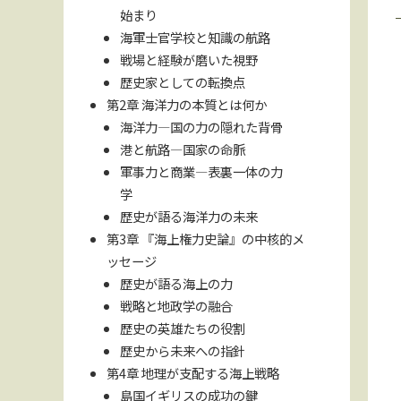
始まり
海軍士官学校と知識の航路
戦場と経験が磨いた視野
歴史家としての転換点
第2章 海洋力の本質とは何か
海洋力—国の力の隠れた背骨
港と航路—国家の命脈
軍事力と商業—表裏一体の力
学
歴史が語る海洋力の未来
第3章 『海上権力史論』の中核的メ
ッセージ
歴史が語る海上の力
戦略と地政学の融合
歴史の英雄たちの役割
歴史から未来への指針
第4章 地理が支配する海上戦略
島国イギリスの成功の鍵