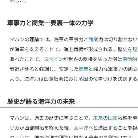
明
した。
軍事力と商業—表裏一体の力学
マハンの理論では、海軍の軍事力と
商業
力は切り離せない
が海軍を支えることで、海上覇権が形成される。歴史を見
敗れたことで、
スペイン
が世界の覇権を失った例は
象徴
的
衰退させると強調し、安定した
商業
と強力な軍事力の両立
より、海洋力は
国
際社会における
国
の位置づけを決定する
歴史が語る海洋力の未来
マハンは、過去の歴史に学ぶことで、
未来
の
国家
戦略を導
リカが西部開拓を終えた後、
太平洋
へと進出することを視
のように、彼の海洋力理論は単なる過去の事例ではなく、