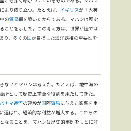
盤とも深く結びついているものである。マハン
により成り立つ。たとえば、
イギリス
が「大英
中の
貿易
網を築いたからである。マハンは歴史
ることを示した。この考え方は、世界が陸では
あり、多くの
国
が目指した海洋覇権の重要性を
きないとマハンは考えた。たとえば、地中海の
要所として歴史上重要な役割を果たしてきた。
パナマ
運河
の建設が
国
際
貿易
に与えた影響を重
に運ばれ、経済的な利益が増大する。これらの
となることを、マハンは歴史的事例をもとに証