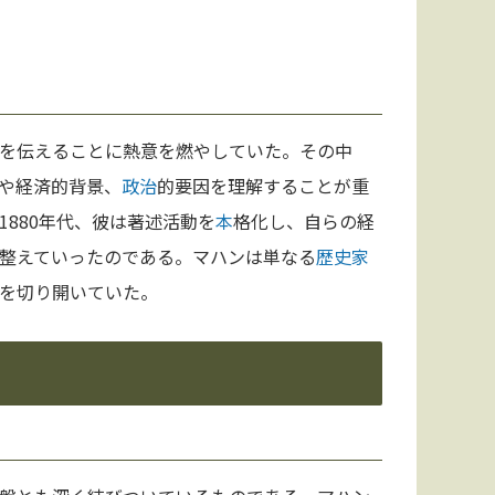
を伝えることに熱意を燃やしていた。その中
や経済的背景、
政治
的要因を理解することが重
880年代、彼は著述活動を
本
格化し、自らの経
整えていったのである。マハンは単なる
歴史家
を切り開いていた。