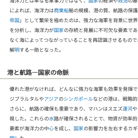
海洋力とは単なる軍事力ではなく、
国家
の経済や
政治
の基
によれば、海洋力は
商業
船
舶の規模、港の質、航路の保護
帝国
」として繁栄を極めたのは、強力な海軍を背景に世界
を分析し、海洋力が
国家
の存続と発展に不可欠な要素であ
なく海によってつながっていることを再認識させるもので
解
明
する一助となった。
港と航路—国家の命脈
優れた港がなければ、どんなに強力な海軍も効果を発揮で
ジブラルタルや
アジア
の
シンガポール
などの港は、戦略的
さらに、航路の確保も重要であり、マハンはスエズ
運河
や
視した。これらの
水
路が確保されることで、物資が効率的
要素が海洋力の中
心
を成し、
国家
の影響力を左右するカギ