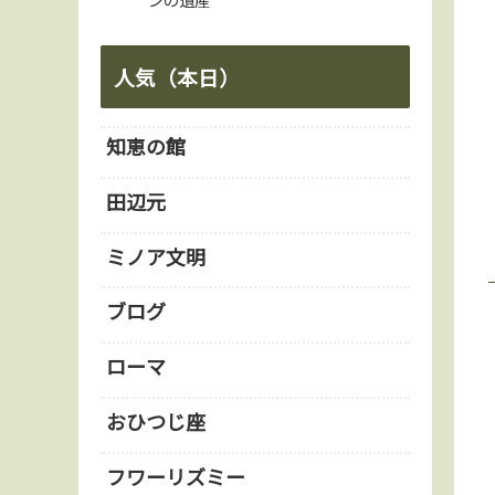
人気（本日）
知恵の館
田辺元
ミノア文明
ブログ
ローマ
おひつじ座
フワーリズミー