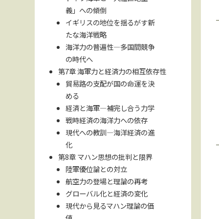
義」への傾倒
イギリスの地位を揺るがす新
たな海洋戦略
海洋力の普遍性—多国間競争
の時代へ
第7章 海軍力と経済力の相互依存性
貿易路の支配が国の命運を決
める
経済と海軍—補完し合う力学
戦時経済の海洋力への依存
現代への教訓—海洋経済の進
化
第8章 マハン思想の批判と限界
陸軍優位論との対立
航空力の登場と理論の再考
グローバル化と経済の変化
現代から見るマハン理論の価
値