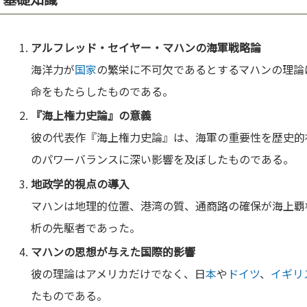
アルフレッド・セイヤー・マハン
の海軍戦略論
海洋力が
国家
の繁栄に不可欠であるとするマハンの理論
命をもたらしたものである。
『海上権力史論』の意義
彼の代表作『海上権力史論』は、海軍の重要性を歴史的
のパワーバランスに深い影響を及ぼしたものである。
地政学
的視点の導入
マハンは地理的位置、港湾の質、通商路の確保が海上覇
析の先駆者であった。
マハンの思想が与えた
国
際的影響
彼の理論はアメリカだけでなく、日
本
や
ドイツ
、
イギリ
たものである。