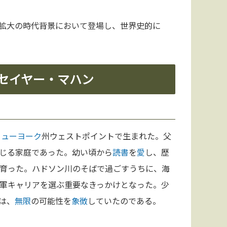
拡大の時代背景において登場し、世界史的に
・セイヤー・マハン
ニューヨーク
州ウェストポイントで生まれた。父
じる家庭であった。幼い頃から
読書
を
愛
し、歴
育った。ハドソン川のそばで過ごすうちに、海
軍キャリアを選ぶ重要なきっかけとなった。少
は、
無限
の可能性を
象徴
していたのである。