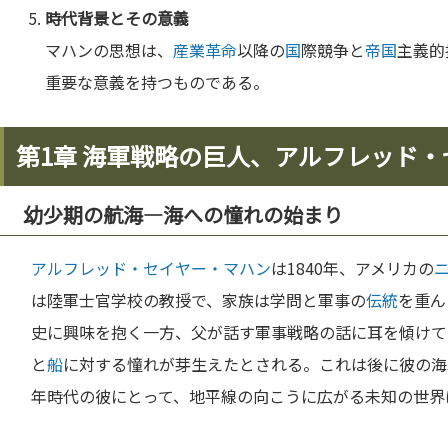
時代背景とその意義
マハンの思想は、
産業革命
以降の
国
際競争と
帝国
主義的
重要な意義を持つものである。
第1章 海軍戦略の巨人、アルフレッド
幼少期の航海—海への憧れの始まり
アルフレッド・セイヤー・マハン
は1840年、アメリカの
は陸軍士官学校の教授で、家族は学問と軍事の
伝統
を重ん
史に興味を抱く一方、父が話す軍事戦略の話に耳を傾けて
と
船
に対する憧れが芽生えたとされる。これは後に彼の海
年時代の彼にとって、地平線の向こうに広がる未知の世界