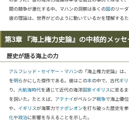
間の競争が激化する中、マハンの洞察は多くの
国
のリーダ
彼の理論は、世界がどのように動いているかを理解するた
第3章 『海上権力史論』の中核的メッセ
歴史が語る海上の力
アルフレッド・セイヤー・マハン
の『海上権力史論』は、
を
明
らかにした傑作である。彼はこの
本
の中で、古代
ギリ
り、
大航海時代
を通じて近代の海洋
国家
イギリス
に至るま
を説いた。たとえば、
アテナイ
がペルシア
戦争
で海上優位
や、
イギリス
が海軍力で
ナポレオン
を打ち破った歴史を挙
化
や
政治
に影響を与えることを示した。