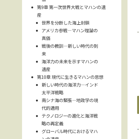
第9章 第一次世界大戦とマハンの遺
産
世界を分断した海上封鎖
アメリカ参戦—マハン理論の
真価
戦後の教訓—新しい時代の到
来
海洋力の未来を示すマハンの
遺産
第10章 現代に生きるマハンの思想
新しい時代の海洋力—インド
太平洋戦略
南シナ海の緊張—地政学の現
代的適用
テクノロジーの進化と海洋戦
略の再定義
グローバル時代におけるマハ
ンの遺産