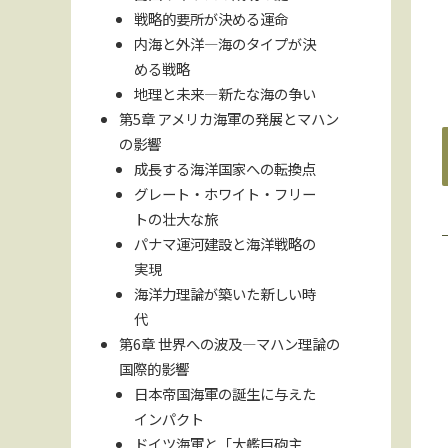
戦略的要所が決める運命
内海と外洋—海のタイプが決
める戦略
地理と未来—新たな海の争い
第5章 アメリカ海軍の発展とマハン
の影響
成長する海洋国家への転換点
グレート・ホワイト・フリー
トの壮大な旅
パナマ運河建設と海洋戦略の
実現
海洋力理論が築いた新しい時
代
第6章 世界への波及—マハン理論の
国際的影響
日本帝国海軍の誕生に与えた
インパクト
ドイツ海軍と「大艦巨砲主