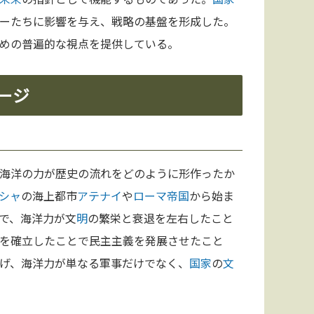
ーたちに影響を与え、戦略の基盤を形成した。
めの普遍的な視点を提供している。
ージ
海洋の力が歴史の流れをどのように形作ったか
シャ
の海上都市
アテナイ
や
ローマ
帝国
から始ま
で、海洋力が文
明
の繁栄と衰退を左右したこと
を確立したことで民主主義を発展させたこと
げ、海洋力が単なる軍事だけでなく、
国家
の
文