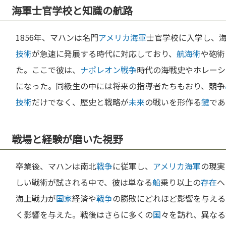
海軍士官学校と知識の航路
1856年、マハンは名門
アメリカ海軍
士官学校に入学し、
技術
が急速に発展する時代に対応しており、
航海術
や砲術
た。ここで彼は、
ナポレオン
戦争
時代の海戦史やホレーシ
になった。同級生の中には将来の指導者たちもおり、競争
技術
だけでなく、歴史と戦略が
未来
の戦いを形作る
鍵
であ
戦場と経験が磨いた視野
卒業後、マハンは南北
戦争
に従軍し、
アメリカ海軍
の現実
しい戦術が試される中で、彼は単なる
船
乗り以上の
存在
へ
海上戦力が
国家
経済や
戦争
の勝敗にどれほど影響を与える
く影響を与えた。戦後はさらに多くの
国
々を訪れ、異なる