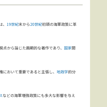
は、
19世紀
末から
20世紀
初頭の海軍政策に革
視点から論じた画期的な著作であり、
国家
間
権において重要であると主張し、
地政学
的分
ス
などの海軍増強政策にも多大な影響を与え