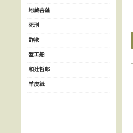
地蔵菩薩
死刑
詐欺
蟹工船
和辻哲郎
羊皮紙