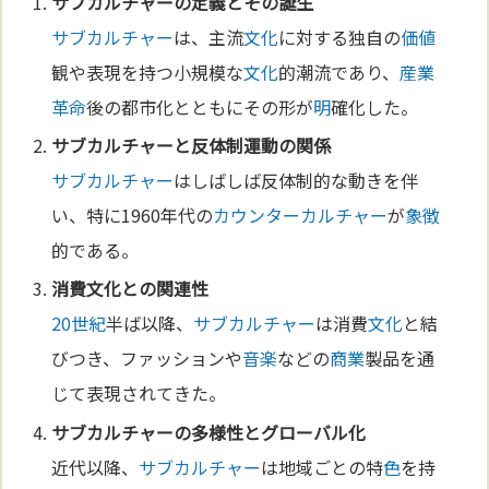
サブカルチャー
の
定義
とその誕生
サブカルチャー
は、主流
文化
に対する独自の
価値
観や表現を持つ小規模な
文化
的潮流であり、
産業
革命
後の都市化とともにその形が
明
確化した。
サブカルチャー
と反体制運動の関係
サブカルチャー
はしばしば反体制的な動きを伴
い、特に1960年代の
カウンターカルチャー
が
象徴
的である。
消費
文化
との関連性
20世紀
半ば以降、
サブカルチャー
は消費
文化
と結
びつき、ファッションや
音楽
などの
商業
製品を通
じて表現されてきた。
サブカルチャー
の多様性と
グローバル化
近代以降、
サブカルチャー
は地域ごとの特
色
を持