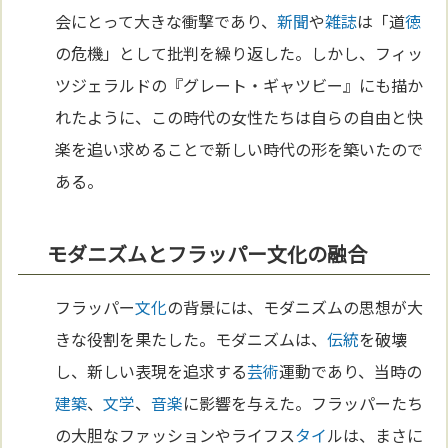
会にとって大きな衝撃であり、
新聞
や
雑誌
は「道
徳
の危機」として批判を繰り返した。しかし、フィッ
ツジェラルドの『グレート・ギャツビー』にも描か
れたように、この時代の女性たちは自らの自由と快
楽を追い求めることで新しい時代の形を築いたので
ある。
モダニズムとフラッパー文化の融合
フラッパー
文化
の背景には、モダニズムの思想が大
きな役割を果たした。モダニズムは、
伝統
を破壊
し、新しい表現を追求する
芸術
運動であり、当時の
建築
、
文学
、
音楽
に影響を与えた。フラッパーたち
の大胆なファッションやライフス
タイ
ルは、まさに