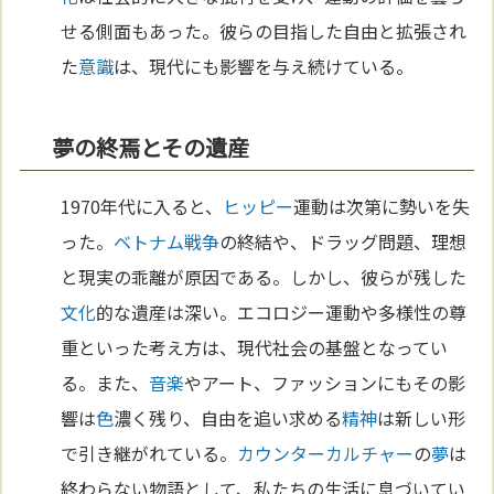
せる側面もあった。彼らの目指した自由と拡張され
た
意識
は、現代にも影響を与え続けている。
夢の終焉とその遺産
1970年代に入ると、
ヒッピー
運動は次第に勢いを失
った。
ベトナム
戦争
の終結や、ドラッグ問題、理想
と現実の乖離が原因である。しかし、彼らが残した
文化
的な遺産は深い。エコロジー運動や多様性の尊
重といった考え方は、現代社会の基盤となってい
る。また、
音楽
やアート、ファッションにもその影
響は
色
濃く残り、自由を追い求める
精神
は新しい形
で引き継がれている。
カウンターカルチャー
の
夢
は
終わらない物語として、私たちの生活に息づいてい