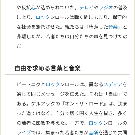
や反抗
心
が込められていた。
テレビ
や
ラジオ
の普及
により、
ロック
ンロールは瞬く間に広まり、保守的
な社会を驚愕させた。親たちは「堕落した
音楽
」と
非難したが、若者たちは自分たちの声を見つけたの
だ。
自由を求める言葉と音楽
ビートニクと
ロック
ンロールは、異なる
メディア
を
通じて同じメッセージを伝えた。それは「自由」で
ある。ケルアックの『オン・ザ・ロード』は、決ま
った道ではなく、自分で切り開く人生を描き、多く
の若者に影響を与えた。一方で、
ロック
ンロールの
ラ
イブ
では、集まった若者たちが
音楽
を通じて共同