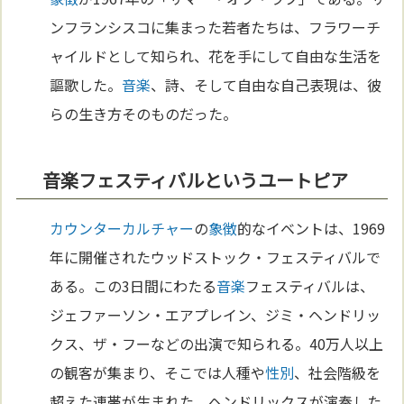
ンフランシスコに集まった若者たちは、フラワーチ
ャイルドとして知られ、花を手にして自由な生活を
謳歌した。
音楽
、詩、そして自由な自己表現は、彼
らの生き方そのものだった。
音楽フェスティバルというユートピア
カウンターカルチャー
の
象徴
的なイベントは、1969
年に開催されたウッドストック・フェスティバルで
ある。この3日間にわたる
音楽
フェスティバルは、
ジェファーソン・エアプレイン、ジミ・ヘンドリッ
クス、ザ・フーなどの出演で知られる。40万人以上
の観客が集まり、そこでは人種や
性別
、社会階級を
超えた連帯が生まれた。ヘンドリックスが演奏した