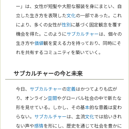
ー」は、女性が短髪や大胆な服装を身にまとい、自
立した生き方を表現した
文化
の一部であった。これ
により、多くの女性が
性別
に基づく固定観念を覆す
機会を得た。このように
サブカルチャー
は、個々の
生き方や
価値
観を変える力を持っており、同時にそ
れを共有するコミュニティを築いていく。
サブカルチャーの今と未来
今日、
サブカルチャー
の
定義
はかつてよりも広が
り、オンライン
空間
やグローバル社会の中で新たな
形を見せている。しかし、その基
本
的な意義は変わ
らない。
サブカルチャー
は、主流
文化
では拾いきれ
ない声や
感情
を形にし、歴史を通じて社会を豊かに