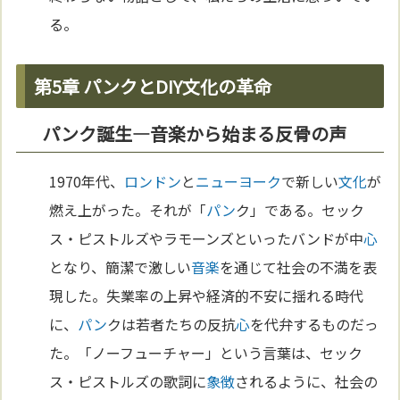
る。
第5章 パンクとDIY文化の革命
パンク誕生—音楽から始まる反骨の声
1970年代、
ロンドン
と
ニューヨーク
で新しい
文化
が
燃え上がった。それが「
パン
ク」である。セック
ス・ピストルズやラモーンズといったバンドが中
心
となり、簡潔で激しい
音楽
を通じて社会の不満を表
現した。失業率の上昇や経済的不安に揺れる時代
に、
パン
クは若者たちの反抗
心
を代弁するものだっ
た。「ノーフューチャー」という言葉は、セック
ス・ピストルズの歌詞に
象徴
されるように、社会の