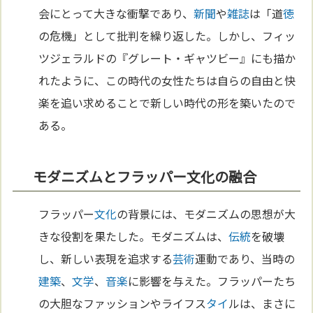
会にとって大きな衝撃であり、
新聞
や
雑誌
は「道
徳
の危機」として批判を繰り返した。しかし、フィッ
ツジェラルドの『グレート・ギャツビー』にも描か
れたように、この時代の女性たちは自らの自由と快
楽を追い求めることで新しい時代の形を築いたので
ある。
モダニズムとフラッパー文化の融合
フラッパー
文化
の背景には、モダニズムの思想が大
きな役割を果たした。モダニズムは、
伝統
を破壊
し、新しい表現を追求する
芸術
運動であり、当時の
建築
、
文学
、
音楽
に影響を与えた。フラッパーたち
の大胆なファッションやライフス
タイ
ルは、まさに