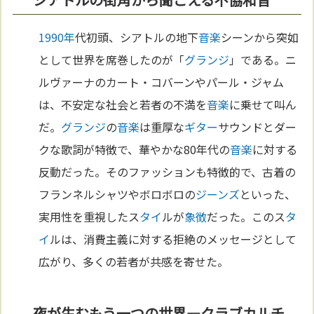
1990年
代初頭、シアトルの地下
音楽
シーンから突如
として世界を席巻したのが「
グランジ
」である。ニ
ルヴァーナのカート・コバーンやパール・ジャム
は、不安定な社会と若者の不満を
音楽
に乗せて叫ん
だ。
グランジ
の
音楽
は重厚な
ギター
サウンドとダー
クな歌詞が特徴で、華やかな80年代の
音楽
に対する
反動だった。そのファッションも特徴的で、古着の
フランネルシャツやボロボロの
ジーンズ
といった、
実用性を重視したス
タイ
ルが
象徴
だった。このス
タ
イ
ルは、消費主義に対する拒絶のメッセージとして
広がり、多くの若者が共感を寄せた。
夜が生むもう一つの世界—クラブカルチ