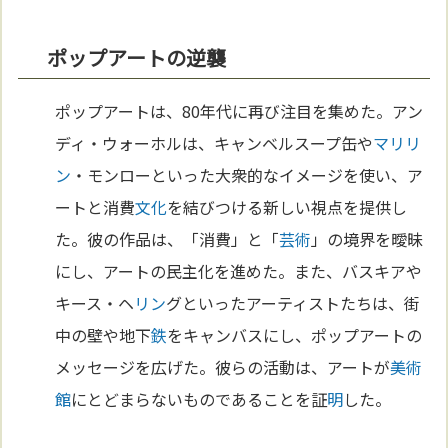
ポップアートの逆襲
ポップアートは、80年代に再び注目を集めた。アン
ディ・ウォーホルは、キャンベルスープ缶や
マリ
リ
ン
・モンローといった大衆的なイメージを使い、ア
ートと消費
文化
を結びつける新しい視点を提供し
た。彼の作品は、「消費」と「
芸術
」の境界を曖昧
にし、アートの民主化を進めた。また、バスキアや
キース・ヘ
リン
グといったアーティストたちは、街
中の壁や地下
鉄
をキャンバスにし、ポップアートの
メッセージを広げた。彼らの活動は、アートが
美術
館
にとどまらないものであることを証
明
した。