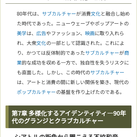
80年代は、
サブカルチャー
が消費
文化
と融合し始め
た時代であった。ニューウェーブやポップアートの
美学
は、
広告
やファッション、
映画
に取り入れら
れ、大衆
文化
の一部として認識された。これによ
り、かつては反体制的であった
サブカルチャー
が
商
業
的な成功を収める一方で、独自性を失うリスクに
も直面した。しかし、この時代の
サブカルチャー
は、アートと消費の間に新しい関係を築き、現代の
ポップカルチャー
の基盤を作り上げたのである。
第7章 多様化するアイデンティティ—90年
代のグランジとクラブカルチャー
シアトルの街角から聞こえる不協和音