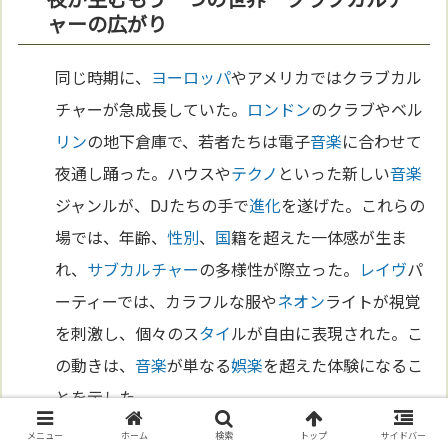
ャーの広がり
同じ時期に、
ヨーロッパ
やアメリカではクラブカル
チャーが急成長していた。
ロンドン
のクラブやベル
リン
の地下倉庫で、若者たちは電子
音楽
に合わせて
夜通し踊った。ハウスや
テクノ
といった新しい
音楽
ジャンルが、DJたちの手で
進化
を遂げた。これらの
場では、年齢、
性別
、
国
籍を超えた一体感が生ま
れ、
サブカルチャー
の多様性が際立った。
レイヴ
パ
ーティーでは、カラフルな服や
ネオン
ライトが視覚
を刺激し、個々のス
タイ
ルが自由に表現された。こ
の動きは、
音楽
が単なる
娯楽
を超えた体験になるこ
とを示した。
メニュー
ホーム
検索
トップ
サイドバー