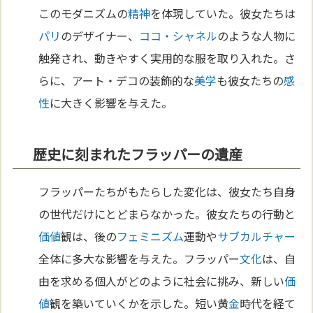
このモダニズムの
精神
を体現していた。彼女たちは
パリ
のデザイナー、
ココ・シャネル
のような人物に
触発され、動きやすく実用的な服を取り入れた。さ
らに、アート・デコの装飾的な
美学
も彼女たちの
感
性
に大きく影響を与えた。
歴史に刻まれたフラッパーの遺産
フラッパーたちがもたらした変化は、彼女たち自身
の世代だけにとどまらなかった。彼女たちの行動と
価値
観は、後の
フェミニズム
運動や
サブカルチャー
全体に多大な影響を与えた。フラッパー
文化
は、自
由を求める個人がどのように社会に挑み、新しい
価
値
観を築いていくかを示した。短い黄
金
時代を経て