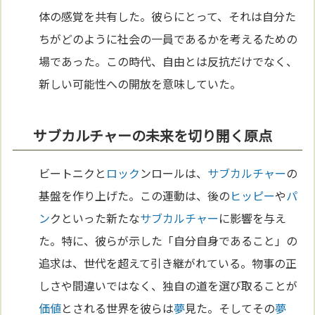
体の感覚を共有した。彼らにとって、それは自分た
ちがどのように社会の一員であるかを考えるための
場であった。この時代、自由とは反抗だけでなく、
新しい可能性への開放を意味していた。
サブカルチャーの未来を切り開く原点
ビートニクと
ロック
ンロールは、
サブカルチャー
の
基盤を作り上げた。この運動は、後の
ヒッピー
や
パ
ン
クといった新たな
サブカルチャー
に影響を与え
た。特に、彼らが示した「自分自身であること」の
追求は、世代を超えて引き継がれている。物事の正
しさや間違いではなく、独自の道を選び取ることが
価値
とされる世界を彼らは
夢
見た。そしてその
夢