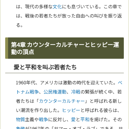
は、現代の多様な
文化
にも息づいている。この章で
は、戦後の若者たちが放った自由への叫びを振り返
る。
第4章 カウンターカルチャーとヒッピー運
動の頂点
愛と平和を叫ぶ若者たち
1960年代、アメリカは激動の時代を迎えていた。
ベ
トナム
戦争
、
公民権運動
、
冷戦
の緊張が続く中、若
者たちは「
カウンターカルチャー
」と呼ばれる新し
い潮流を作り出した。
ヒッピー
と呼ばれる彼らは、
物質
主義や
戦争
に反対し、
愛
と
平和
を掲げた。その
象徴
が1967年の「サマー・オブ・ラブ」である。サ