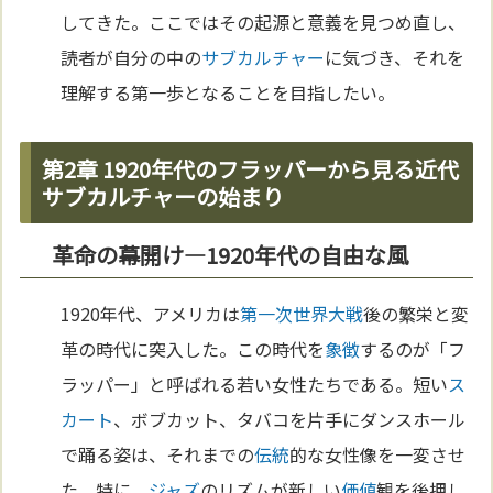
してきた。ここではその起源と意義を見つめ直し、
読者が自分の中の
サブカルチャー
に気づき、それを
理解する第一歩となることを目指したい。
第2章 1920年代のフラッパーから見る近代
サブカルチャーの始まり
革命の幕開け—1920年代の自由な風
1920年代、アメリカは
第一次世界大戦
後の繁栄と変
革の時代に突入した。この時代を
象徴
するのが「フ
ラッパー」と呼ばれる若い女性たちである。短い
ス
カート
、ボブカット、タバコを片手にダンスホール
で踊る姿は、それまでの
伝統
的な女性像を一変させ
た。特に、
ジャズ
のリズムが新しい
価値
観を後押し