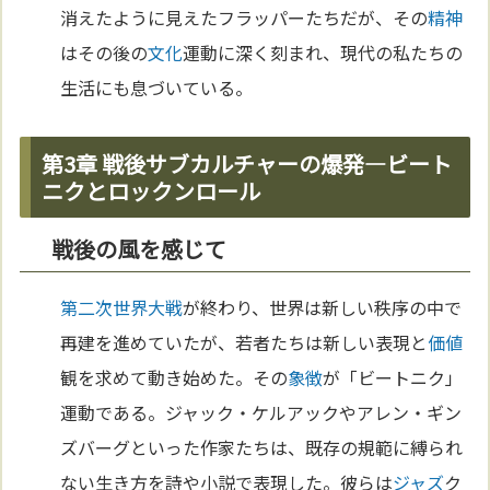
消えたように見えたフラッパーたちだが、その
精神
はその後の
文化
運動に深く刻まれ、現代の私たちの
生活にも息づいている。
第3章 戦後サブカルチャーの爆発—ビート
ニクとロックンロール
戦後の風を感じて
第二次世界大戦
が終わり、世界は新しい秩序の中で
再建を進めていたが、若者たちは新しい表現と
価値
観を求めて動き始めた。その
象徴
が「ビートニク」
運動である。ジャック・ケルアックやアレン・ギン
ズバーグといった作家たちは、既存の規範に縛られ
ない生き方を詩や小説で表現した。彼らは
ジャズ
ク