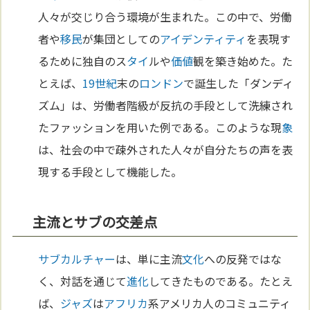
人々が交じり合う環境が生まれた。この中で、労働
者や
移民
が集団としての
アイデンティティ
を表現す
るために独自のス
タイ
ルや
価値
観を築き始めた。た
とえば、
19世紀
末の
ロンドン
で誕生した「ダンディ
ズム」は、労働者階級が反抗の手段として洗練され
たファッションを用いた例である。このような現
象
は、社会の中で疎外された人々が自分たちの声を表
現する手段として機能した。
主流とサブの交差点
サブカルチャー
は、単に主流
文化
への反発ではな
く、対話を通じて
進化
してきたものである。たとえ
ば、
ジャズ
は
アフリカ
系アメリカ人のコミュニティ