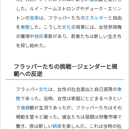
した。ルイ・アームストロングやデューク・エ
リン
トンの
音楽
は、フラッパーたちの
エネルギー
と自由
を
象徴
した。こうした
文化
の背景には、女性参政権
の獲得や
技術
革新があり、若者たちは新しい生き方
を探し始めた。
フラッパーたちの挑戦—ジェンダーと規
範への反逆
フラッパー
文化
は、女性の社会進出と自己表現の
象
徴
であった。当時、女性は家庭にとどまるべきとい
う
価値
観が主流であったが、フラッパーたちはその
規範を堂々と破った。彼女たちは昼間は労働市場で
働き、夜は新しい
娯楽
を楽しんだ。これは当時の社