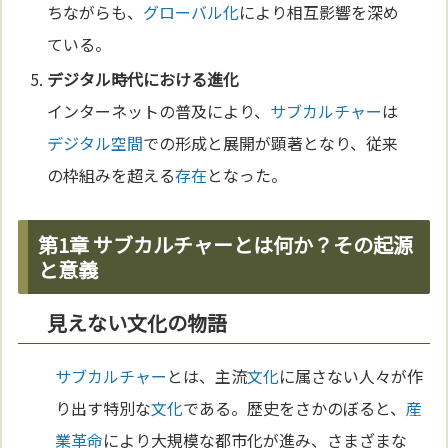
ちながらも、
グローバル化
により相互影響を深め
ている。
デジタル
時代における
進化
インターネットの普及により、
サブカルチャー
は
デジタル
空間
での形成と展開が顕著となり、従来
の枠組みを超える
存在
となった。
第1章 サブカルチャーとは何か？その起源
と意義
見えない文化の物語
サブカルチャー
とは、主流
文化
に属さない人々が作
り出す特別な
文化
である。歴史をさかのぼると、
産
業革命
により大規模な都市化が進み、さまざまな