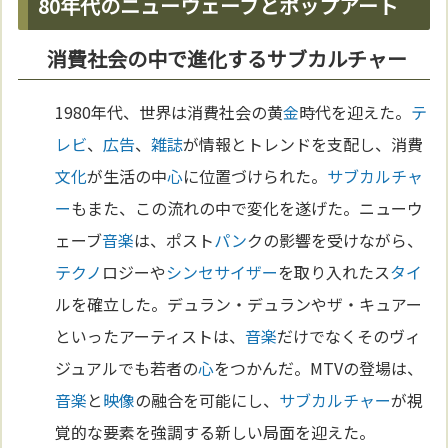
80年代のニューウェーブとポップアート
消費社会の中で進化するサブカルチャー
1980年代、世界は消費社会の黄
金
時代を迎えた。
テ
レビ
、
広告
、
雑誌
が情報とトレンドを支配し、消費
文化
が生活の中
心
に位置づけられた。
サブカルチャ
ー
もまた、この流れの中で変化を遂げた。ニューウ
ェーブ
音楽
は、ポスト
パン
クの影響を受けながら、
テクノ
ロジーや
シンセサイザー
を取り入れたス
タイ
ルを確立した。デュラン・デュランやザ・キュアー
といったアーティストは、
音楽
だけでなくそのヴィ
ジュアルでも若者の
心
をつかんだ。MTVの登場は、
音楽
と
映像
の融合を可能にし、
サブカルチャー
が視
覚的な要素を強調する新しい局面を迎えた。