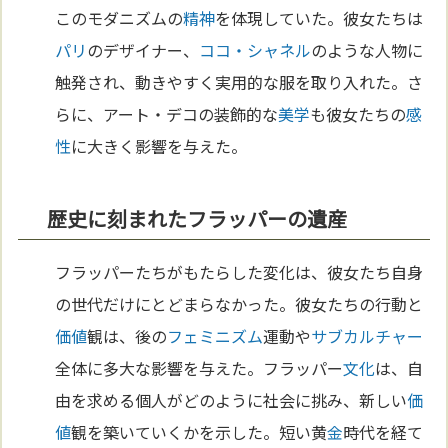
このモダニズムの
精神
を体現していた。彼女たちは
パリ
のデザイナー、
ココ・シャネル
のような人物に
触発され、動きやすく実用的な服を取り入れた。さ
らに、アート・デコの装飾的な
美学
も彼女たちの
感
性
に大きく影響を与えた。
歴史に刻まれたフラッパーの遺産
フラッパーたちがもたらした変化は、彼女たち自身
の世代だけにとどまらなかった。彼女たちの行動と
価値
観は、後の
フェミニズム
運動や
サブカルチャー
全体に多大な影響を与えた。フラッパー
文化
は、自
由を求める個人がどのように社会に挑み、新しい
価
値
観を築いていくかを示した。短い黄
金
時代を経て