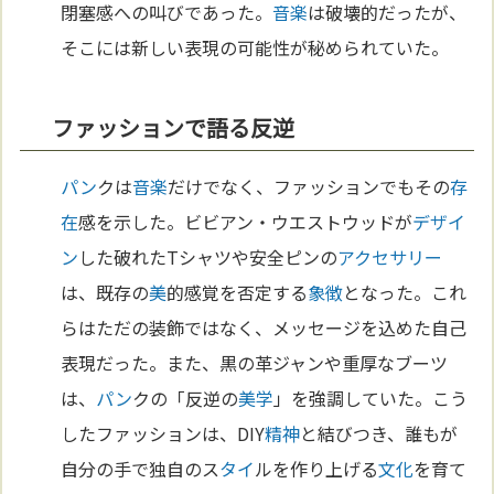
閉塞感への叫びであった。
音楽
は破壊的だったが、
そこには新しい表現の可能性が秘められていた。
ファッションで語る反逆
パン
クは
音楽
だけでなく、ファッションでもその
存
在
感を示した。ビビアン・ウエストウッドが
デザイ
ン
した破れたTシャツや安全ピンの
アクセサリー
は、既存の
美
的感覚を否定する
象徴
となった。これ
らはただの装飾ではなく、メッセージを込めた自己
表現だった。また、黒の革ジャンや重厚なブーツ
は、
パン
クの「反逆の
美学
」を強調していた。こう
したファッションは、DIY
精神
と結びつき、誰もが
自分の手で独自のス
タイ
ルを作り上げる
文化
を育て