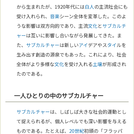
から生まれたが、1920年代には
白人
の主流社会にも
受け入れられ、
音楽
シーン全体を変革した。このよ
うな影響は双方向的であり、主流
文化
と
サブカルチ
ャー
は互いに影響し合いながら発展してきた。ま
た、
サブカルチャー
は新しい
アイ
デアやス
タイ
ルを
生み出す創造の源泉でもあった。これにより、社会
全体がより多様な
文化
を受け入れる
土壌
が形成され
たのである。
一人ひとりの中のサブカルチャー
サブカルチャー
は、しばしば大きな社会的運動とし
て捉えられるが、個人レベルでも深い影響を与える
ものである。たとえば、
20世紀
初頭の「フラッパ