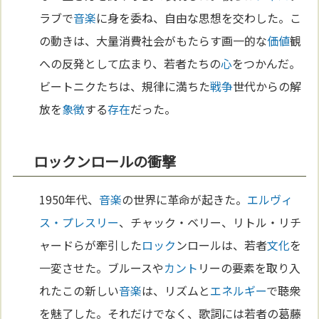
ラブで
音楽
に身を委ね、自由な思想を交わした。こ
の動きは、大量消費社会がもたらす画一的な
価値
観
への反発として広まり、若者たちの
心
をつかんだ。
ビートニクたちは、規律に満ちた
戦争
世代からの解
放を
象徴
する
存在
だった。
ロックンロールの衝撃
1950年代、
音楽
の世界に革命が起きた。
エルヴィ
ス・プレスリー
、チャック・ベリー、リトル・リチ
ャードらが牽引した
ロック
ンロールは、若者
文化
を
一変させた。ブルースや
カント
リーの要素を取り入
れたこの新しい
音楽
は、リズムと
エネルギー
で聴衆
を魅了した。それだけでなく、歌詞には若者の葛藤