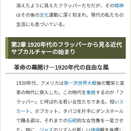
消えたように見えたフラッパーたちだが、その
精神
はその後の
文化
運動に深く刻まれ、現代の私たちの
生活にも息づいている。
第2章 1920年代のフラッパーから見る近代
サブカルチャーの始まり
革命の幕開け—1920年代の自由な風
1920年代、アメリカは
第一次世界大戦
後の繁栄と変
革の時代に突入した。この時代を
象徴
するのが「フ
ラッパー」と呼ばれる若い女性たちである。短い
ス
カート
、ボブカット、タバコを片手にダンスホール
で踊る姿は、それまでの
伝統
的な女性像を一変させ
た。特に、
ジャズ
のリズムが新しい
価値
観を後押し