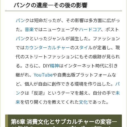
パンクの遺産—その後の影響
パン
クは短命だったが、その影響は多方面に広がっ
た。
音楽
ではニューウェーブや
ハードコア
、ポスト
パン
クといったジャンルが誕生した。ファッション
では
カウンターカルチャー
のス
タイ
ルが定着し、現
代のストリートファッションにもその痕跡が見られ
る。さらに、DIY
精神
はインターネット時代に引き
継がれ、
YouTube
や自費出版プラットフォームな
ど、個人が自由に創作できる環境を作り出した。
パ
ン
クは「反逆」というテーマを越え、自分の手で
未
来
を切り開く力を教えてくれた
文化
であった。
第6章 消費文化とサブカルチャーの変容—