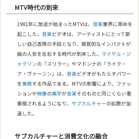
MTV時代の到来
1981年に放送が始まったMTVは、
音楽
業界に革命を
起こした。
音楽
ビデオは、アーティストにとって新
しい自己表現の手段となり、視覚的なインパクトが
曲の人気を左右する時代が到来した。
マイケル・ジ
ャクソン
の「スリラー」やマドンナの「ライク・
ア・ヴァー
ジン
」は、
音楽
ビデオがもたらすパワー
を
象徴
する作品である。MTVの影響により、ファッ
ションや
映像
の
美学
が
音楽
そのものと同じくらい重
要視されるようになり、
サブカルチャー
の拡散が加
速した。
サブカルチャーと消費文化の融合