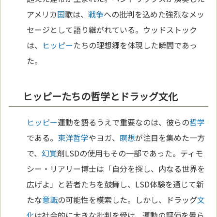
アメリカ
国
歌は、
戦争
への批判を込めた強烈なメッ
セージとして語り継がれている。ウッドストック
は、
ヒッピー
たちの理想郷を体現した瞬間であっ
た。
ヒッピーたちの哲学とドラッグ文化
ヒッピー
運動を語るうえで重要なのは、彼らの
哲学
である。
東洋哲学
やヨガ、
瞑想
が注目を集めた一方
で、
幻覚
剤LSDの使用もその一部であった。ティモ
シー・リアリー博士は「自分を探し、内なる世界を
広げよ」と若者たちを鼓舞し、LSD体験を通じて新
たな
意識
の可能性を模索した。しかし、ドラッグ
文
化
は社会的に大きな批判を受け、運動の評価を曇ら