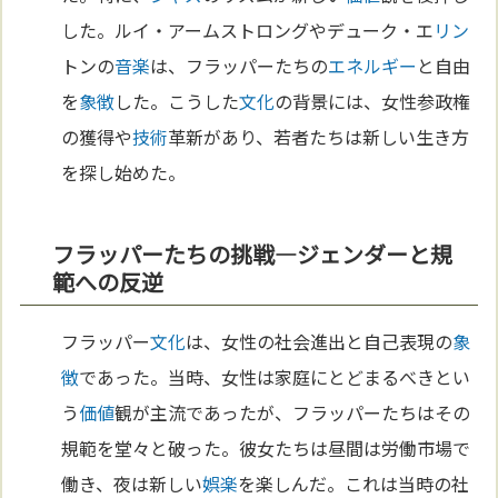
した。ルイ・アームストロングやデューク・エ
リン
トンの
音楽
は、フラッパーたちの
エネルギー
と自由
を
象徴
した。こうした
文化
の背景には、女性参政権
の獲得や
技術
革新があり、若者たちは新しい生き方
を探し始めた。
フラッパーたちの挑戦—ジェンダーと規
範への反逆
フラッパー
文化
は、女性の社会進出と自己表現の
象
徴
であった。当時、女性は家庭にとどまるべきとい
う
価値
観が主流であったが、フラッパーたちはその
規範を堂々と破った。彼女たちは昼間は労働市場で
働き、夜は新しい
娯楽
を楽しんだ。これは当時の社