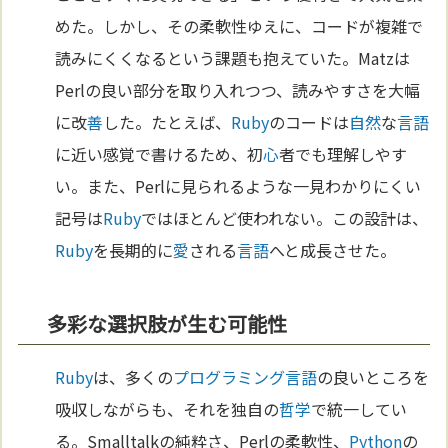
めた。しかし、その柔軟性ゆえに、コードが複雑で
読みにくくなるという課題も抱えていた。Matzは
Perlの良い部分を取り入れつつ、読みやすさを大幅
に改
善
した。たとえば、
Ruby
のコードは
自然
な
言語
に近い感覚で書けるため、初
心
者でも理解しやす
い。また、Perlに見られるような一見わかりにくい
記号は
Ruby
ではほとんど使われない。この設計は、
Ruby
を長期的に
愛
される
言語
へと成長させた。
多彩な選択肢が生む可能性
Ruby
は、多くの
プログラミング
言語
の良いところを
吸収しながらも、それを独自の
哲学
で統一してい
る。Smalltalkの純粋さ、Perlの柔軟性、
Python
の