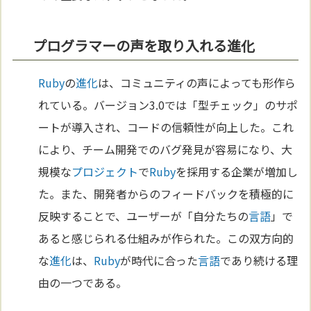
プログラマーの声を取り入れる進化
Ruby
の
進化
は、コミュニティの声によっても形作ら
れている。バージョン3.0では「型チェック」のサポ
ートが導入され、コードの信頼性が向上した。これ
により、チーム開発でのバグ発見が容易になり、大
規模な
プロジェクト
で
Ruby
を採用する企業が増加し
た。また、開発者からのフィードバックを積極的に
反映することで、ユーザーが「自分たちの
言語
」で
あると感じられる仕組みが作られた。この双方向的
な
進化
は、
Ruby
が時代に合った
言語
であり続ける理
由の一つである。