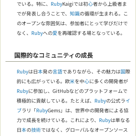
でいる。特に、
Ruby
Kaigiでは初
心
者から上級者ま
でが発表し合うことで、
知識
の循環が生まれる。こ
のオープンな雰囲気は、参加者にとって学びだけで
なく、
Ruby
への
愛
を再確認する場となっている。
国際的なコミュニティの成長
Ruby
は日
本
発の
言語
でありながら、その魅力は
国
際
的にも広がっている。欧
米
を中
心
に多くの開発者が
Ruby
に参加し、GitHubなどのプラットフォームで
積極的に貢献している。たとえば、
Ruby
の公式ラ
イ
ブ
ラリ「
Ruby
Gems」は、世界中の開発者による協
力で成長を続けている。これにより、
Ruby
は単なる
日
本
の
技術
ではなく、グローバルなオープンソース