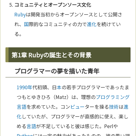
コミュニティとオープンソース
文化
Ruby
は開発当初からオープンソースとして公開さ
れ、
国
際的なコミュニティの力で
進化
を続けてい
る。
第1章 Rubyの誕生とその背景
プログラマーの夢を描いた青年
1990年
代初頭、日
本
の若手プログラマーであったま
つもとゆきひろ（Matz）は、理想の
プログラミング
言語
を求めていた。コン
ピュー
ターを操る
技術
は
進
化
していたが、プログラマーが直感的に使え、楽し
める
言語
が不足していると彼は感じた。Perlや
Python
には一定の魅力があったものの、彼の思い描