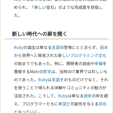
められ、「
美
しい宝石」のような完成度を目指し
た。
新しい時代への扉を開く
Ruby
の誕生は単なる
言語
の登場にとどまらず、日
本
から世界へと発信された新しい
プログラミング
文化
の始まりでもあった。特に、開発者の自由や
幸福
を
重視するMatzの
哲学
は、当時のIT業界では珍しいも
のであった。
Ruby
は
言語
そのものだけでなく、それ
を使うことで得られる体験やコミュニティの魅力が
注目された。こうして、
Ruby
は単なる
技術
の枠を超
え、プログラマーたちに
希望
と可能性を与える
存在
となっていく。