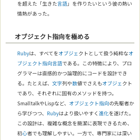
を超えた「生きた
言語
」を作りたいという彼の熱い
情熱があった。
オブジェクト指向を極める
Ruby
は、すべてを
オブジェ
クトとして扱う純粋な
オ
ブジェクト指向
言語
である。この特徴により、プロ
グラマーは直感的かつ論理的にコードを設計でき
る。たとえば、
文字
列や
数
値でさえも
オブジェ
クト
であり、それぞれに固有のメソッドを持つ。
SmalltalkやLispなど、
オブジェクト指向
の先駆者か
ら学びつつ、
Ruby
はより扱いやすく
進化
を遂げた。
この設計は、複雑な概念を簡潔に表現できるため、
初
心
者でも理解しやすい。一方で、専門家には深い