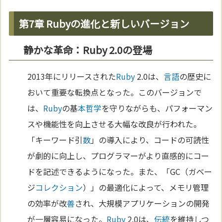
第7章 Rubyの進化と新しいバージョン
静かな革命：Ruby 2.0の登場
2013年にリリースされた
Ruby
2.0は、
言語
の歴史に
おいて重要な転換点となった。このバージョンで
は、
Ruby
の基
本
哲学
を守りながらも、パフォーマン
スや機能性を向上させる大幅な改良が行われた。
「キーワード引
数
」の導入により、コードの可読性
が劇的に向上し、プログラマーがより直感的にコー
ドを記述できるようになった。また、「GC（ガベー
ジ
コレクション
）」の最適化によって、メモリ管理
の効率が改
善
され、大規模アプリケーションの開発
が一層容易になった。
Ruby
2.0は、
伝統
を維持しつ