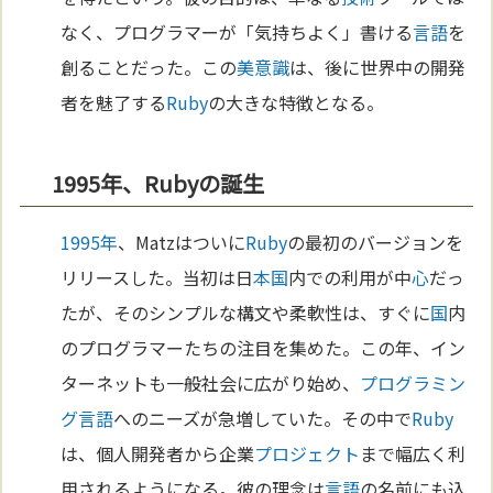
なく、プログラマーが「気持ちよく」書ける
言語
を
創ることだった。この
美
意識
は、後に世界中の開発
者を魅了する
Ruby
の大きな特徴となる。
1995年、Rubyの誕生
1995年
、Matzはついに
Ruby
の最初のバージョンを
リリースした。当初は日
本
国
内での利用が中
心
だっ
たが、そのシンプルな構文や柔軟性は、すぐに
国
内
のプログラマーたちの注目を集めた。この年、イン
ターネットも一般社会に広がり始め、
プログラミン
グ
言語
へのニーズが急増していた。その中で
Ruby
は、個人開発者から企業
プロジェクト
まで幅広く利
用されるようになる。彼の理念は
言語
の名前にも込