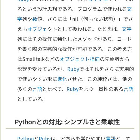
るという設計思想である。プログラムで使われる
文
字
列や
数
値、さらには「nil（何もない状態）」でさ
えも
オブジェ
クトとして扱われる。たとえば、
文字
列にはその操作に特化したメソッドがあり、コード
を書く際の直感的な操作が可能である。この考え方
はSmalltalkなどの
オブジェクト指向
の先駆者から
影響を受けているが、
Ruby
ではそれをさらに実用的
で使いやすい形に
進化
させた。この純粋さは、他の
多くの
言語
と比べて、
Ruby
をより一貫性のある
言語
としている。
Pythonとの対比: シンプルさと柔軟性
Python
と
Ruby
は、どちらも学びやすい
言語
として