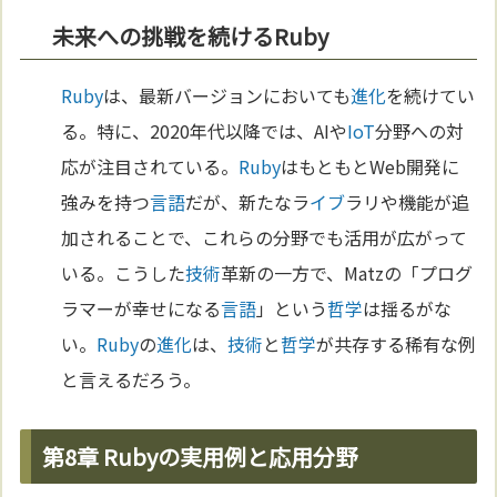
未来への挑戦を続けるRuby
Ruby
は、最新バージョンにおいても
進化
を続けてい
る。特に、2020年代以降では、AIや
IoT
分野への対
応が注目されている。
Ruby
はもともとWeb開発に
強みを持つ
言語
だが、新たなラ
イブ
ラリや機能が追
加されることで、これらの分野でも活用が広がって
いる。こうした
技術
革新の一方で、Matzの「プログ
ラマーが幸せになる
言語
」という
哲学
は揺るがな
い。
Ruby
の
進化
は、
技術
と
哲学
が共存する稀有な例
と言えるだろう。
第8章 Rubyの実用例と応用分野