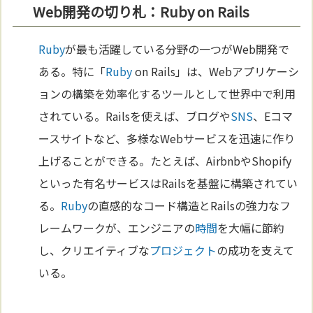
Web開発の切り札：Ruby on Rails
Ruby
が最も活躍している分野の一つがWeb開発で
ある。特に「
Ruby
on Rails」は、Webアプリケーシ
ョンの構築を効率化するツールとして世界中で利用
されている。Railsを使えば、ブログや
SNS
、Eコマ
ースサイトなど、多様なWebサービスを迅速に作り
上げることができる。たとえば、AirbnbやShopify
といった有名サービスはRailsを基盤に構築されてい
る。
Ruby
の直感的なコード構造とRailsの強力なフ
レームワークが、エンジニアの
時間
を大幅に節約
し、クリエイティブな
プロジェクト
の成功を支えて
いる。