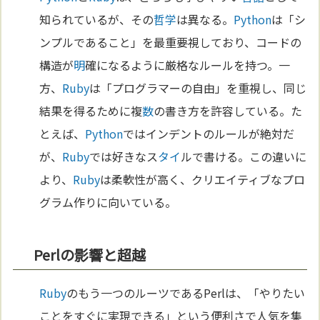
知られているが、その
哲学
は異なる。
Python
は「シ
ンプルであること」を最重要視しており、コードの
構造が
明
確になるように厳格なルールを持つ。一
方、
Ruby
は「プログラマーの自由」を重視し、同じ
結果を得るために複
数
の書き方を許容している。た
とえば、
Python
ではインデントのルールが絶対だ
が、
Ruby
では好きなス
タイ
ルで書ける。この違いに
より、
Ruby
は柔軟性が高く、クリエイティブなプロ
グラム作りに向いている。
Perlの影響と超越
Ruby
のもう一つのルーツであるPerlは、「やりたい
ことをすぐに実現できる」という便利さで人気を集