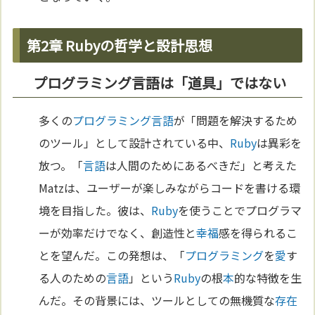
第2章 Rubyの哲学と設計思想
プログラミング言語は「道具」ではない
多くの
プログラミング
言語
が「問題を解決するため
のツール」として設計されている中、
Ruby
は異彩を
放つ。「
言語
は人間のためにあるべきだ」と考えた
Matzは、ユーザーが楽しみながらコードを書ける環
境を目指した。彼は、
Ruby
を使うことでプログラマ
ーが効率だけでなく、創造性と
幸福
感を得られるこ
とを望んだ。この発想は、「
プログラミング
を
愛
す
る人のための
言語
」という
Ruby
の根
本
的な特徴を生
んだ。その背景には、ツールとしての無機質な
存在