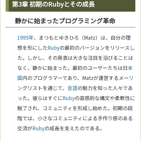
第3章 初期のRubyとその成長
静かに始まったプログラミング革命
1995年
、まつもとゆきひろ（Matz）は、自分の理
想を形にした
Ruby
の最初のバージョンをリリースし
た。しかし、その発表は大きな注目を浴びることは
なく、静かに始まった。最初のユーザーたちは日
本
国
内のプログラマーであり、Matzが運営するメー
リ
ン
グリストを通じて、
言語
の魅力を知った人々であ
った。彼らはすぐに
Ruby
の直感的な構文や柔軟性に
魅了され、コミュニティを形成し始めた。初期の段
階では、小さなコミュニティによる手作り感のある
交流が
Ruby
の成長を支えたのである。