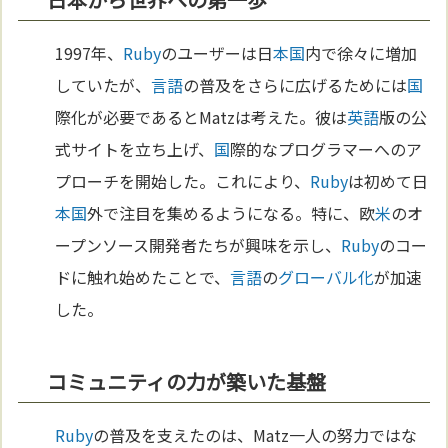
1997年、
Ruby
のユーザーは日
本
国
内で徐々に増加
していたが、
言語
の普及をさらに広げるためには
国
際化が必要であるとMatzは考えた。彼は
英語
版の公
式サイトを立ち上げ、
国
際的なプログラマーへのア
プローチを開始した。これにより、
Ruby
は初めて日
本
国
外で注目を集めるようになる。特に、欧
米
のオ
ープンソース開発者たちが興味を示し、
Ruby
のコー
ドに触れ始めたことで、
言語
の
グローバル化
が加速
した。
コミュニティの力が築いた基盤
Ruby
の普及を支えたのは、Matz一人の努力ではな