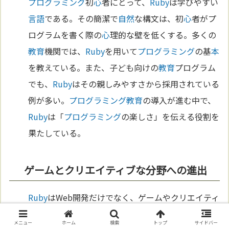
プログラミング
初
心
者にとって、
Ruby
は学びやすい
言語
である。その簡潔で
自然
な構文は、初
心
者がプ
ログラムを書く際の
心
理的な壁を低くする。多くの
教育
機関では、
Ruby
を用いて
プログラミング
の基
本
を教えている。また、子ども向けの
教育
プログラム
でも、
Ruby
はその親しみやすさから採用されている
例が多い。
プログラミング
教育
の導入が進む中で、
Ruby
は「
プログラミング
の楽しさ」を伝える役割を
果たしている。
ゲームとクリエイティブな分野への進出
Ruby
はWeb開発だけでなく、ゲームやクリエイティ
ブな分野にも進出している。特に、2Dゲーム開発フ
メニュー
ホーム
検索
トップ
サイドバー