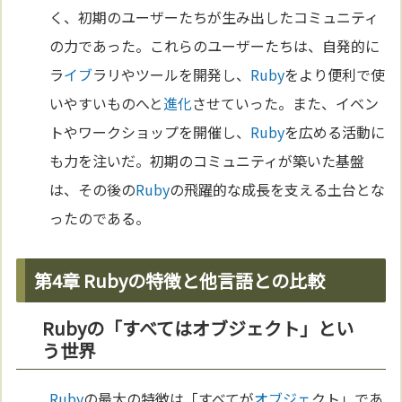
く、初期のユーザーたちが生み出したコミュニティ
の力であった。これらのユーザーたちは、自発的に
ラ
イブ
ラリやツールを開発し、
Ruby
をより便利で使
いやすいものへと
進化
させていった。また、イベン
トやワークショップを開催し、
Ruby
を広める活動に
も力を注いだ。初期のコミュニティが築いた基盤
は、その後の
Ruby
の飛躍的な成長を支える土台とな
ったのである。
第4章 Rubyの特徴と他言語との比較
Rubyの「すべてはオブジェクト」とい
う世界
Ruby
の最大の特徴は「すべてが
オブジェ
クト」であ