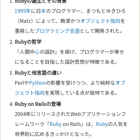
Ruby
の誕生とその背景
1995年
に日
本
のプログラマー、まつもとゆきひろ
（Matz）によって、簡潔かつ
オブジェクト指向
を
重視した
プログラミング
言語
として開発された。
Ruby
の
哲学
「人間中
心
の設計」を掲げ、プログラマーが幸せ
になることを目指した設計思想が特徴である。
Ruby
と他
言語
の違い
Perlや
Python
の影響を受けつつ、より純粋な
オブ
ジェクト指向
を実現している点が独特である。
Ruby
on Railsの登場
2004年にリリースされたWebアプリケーションフ
レームワーク「
Ruby
on Rails」は、
Ruby
の人気を
世界的に広めるきっかけとなった。