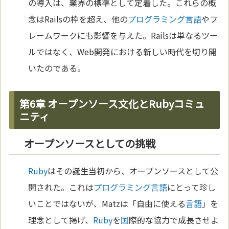
の導入は、業界の標準として定着した。これらの概
念はRailsの枠を超え、他の
プログラミング
言語
やフ
レームワークにも影響を与えた。Railsは単なるツー
ルではなく、Web開発における新しい時代を切り開
いたのである。
第6章 オープンソース文化とRubyコミュ
ニティ
オープンソースとしての挑戦
Ruby
はその誕生当初から、オープンソースとして公
開された。これは
プログラミング
言語
にとって珍し
いことではないが、Matzは「自由に使える
言語
」を
理念として掲げ、
Ruby
を
国
際的な協力で成長させよ