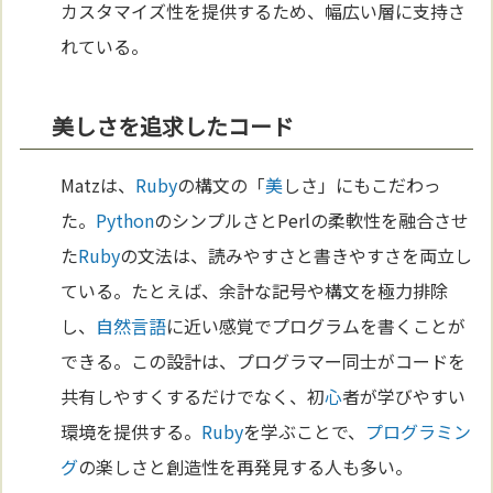
カスタマイズ性を提供するため、幅広い層に支持さ
れている。
美しさを追求したコード
Matzは、
Ruby
の構文の「
美
しさ」にもこだわっ
た。
Python
のシンプルさとPerlの柔軟性を融合させ
た
Ruby
の文法は、読みやすさと書きやすさを両立し
ている。たとえば、余計な記号や構文を極力排除
し、
自然
言語
に近い感覚でプログラムを書くことが
できる。この設計は、プログラマー同士がコードを
共有しやすくするだけでなく、初
心
者が学びやすい
環境を提供する。
Ruby
を学ぶことで、
プログラミン
グ
の楽しさと創造性を再発見する人も多い。