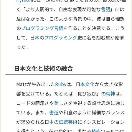
く「より人間的で、自由な表現が可能な
言語
」には
及ばなかった。このような背景の中、彼は自ら理想
の
プログラミング
言語
を作ることを決意する。こう
して、日
本
の
プログラミング
史に名を刻む旅が始ま
った。
日本文化と技術の融合
Matzが生み出した
Ruby
は、日
本
文化
から大きな影
響を受けている。たとえば「侘び寂び」の
精神
は、
コードの簡潔さや
美
しさを重視する設計思想に通じ
ている。また、
書道
や和食のように繊細なバランス
が求められる日
本
の
伝統
芸術
にインスピレーション
を得たという。彼の目的は、単なる
技術
ツールでは