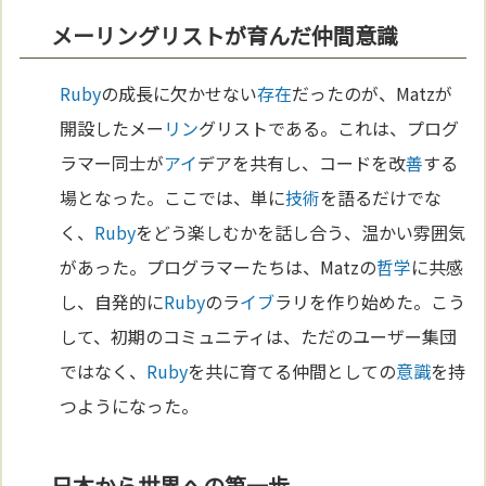
メーリングリストが育んだ仲間意識
Ruby
の成長に欠かせない
存在
だったのが、Matzが
開設したメー
リン
グリストである。これは、プログ
ラマー同士が
アイ
デアを共有し、コードを改
善
する
場となった。ここでは、単に
技術
を語るだけでな
く、
Ruby
をどう楽しむかを話し合う、温かい雰囲気
があった。プログラマーたちは、Matzの
哲学
に共感
し、自発的に
Ruby
のラ
イブ
ラリを作り始めた。こう
して、初期のコミュニティは、ただのユーザー集団
ではなく、
Ruby
を共に育てる仲間としての
意識
を持
つようになった。
日本から世界への第一歩