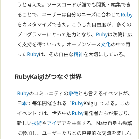
うと考えた。ソースコードが誰でも閲覧・編集でき
ることで、ユーザーは自分のニーズに合わせて
Ruby
をカスタマイズできた。こうした自由度が、多くの
プログラマーにとって魅力となり、
Ruby
は次第に広
く支持を得ていった。オープンソース
文化
の中で育
った
Ruby
は、その自由な
精神
を大切にしている。
RubyKaigiがつなぐ世界
Ruby
のコミュニティの
象徴
とも言えるイベントが、
日
本
で毎年開催される「
Ruby
Kaigi」である。この
イベントでは、世界中の
Ruby
開発者たちが集まり、
新しい
技術
や
アイ
デアを共有する。Matz自身も頻繁
に参加し、ユーザーたちとの直接的な交流を楽しん