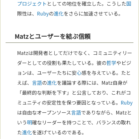
プロジェクト
としての地位を確立した。こうした
国
際性は、
Ruby
の
進化
をさらに加速させている。
Matzとユーザーを結ぶ信頼
Matzは開発者としてだけでなく、コミュニティリー
ダーとしての役割も果たしている。彼の
哲学
やビジ
ョンは、ユーザーたちに安
心
感を与えている。たと
えば、
言語
の
進化
を議論する際には、Matz自身が
「最終的な判断を下す」と公言しており、これがコ
ミュニティの安定性を保つ要因となっている。
Ruby
は自由なオープンソース
言語
でありながら、Matzと
いう
明
確なリーダーを持つことで、バランスの取れ
た
進化
を遂げているのである。