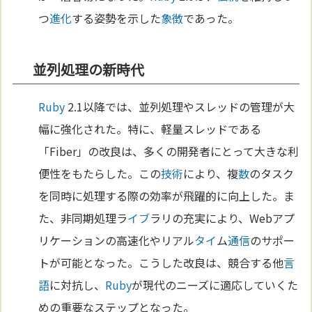
つ
進化
する姿勢を示した
象徴
であった。
並列処理の新時代
Ruby
2.1以降では、並列処理やスレッドの管理が大
幅に強化された。特に、軽量スレッドである
「Fiber」の改良は、多くの開発者にとって大きな利
便性をもたらした。この
技術
により、複
数
のタスク
を同時に処理する際の効率が飛躍的に向上した。ま
た、非同期処理ラ
イブ
ラリの充実により、Webアプ
リケーションの高速化やリアル
タイ
ム
通信
のサポー
トが可能となった。こうした改良は、競合する他
言
語
に対抗し、
Ruby
が現代のニーズに適応していくた
めの重要なステップとなった。