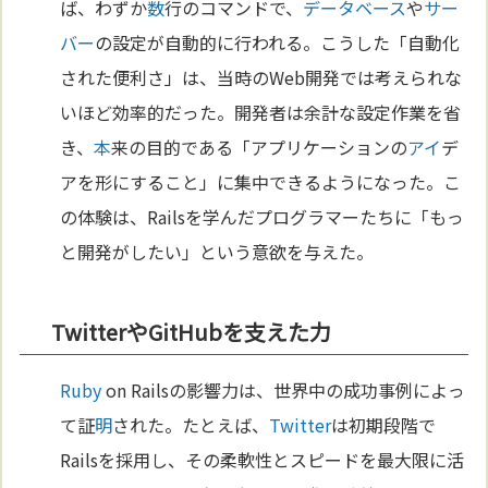
ば、わずか
数
行のコマンドで、
データベース
や
サー
バー
の設定が自動的に行われる。こうした「自動化
された便利さ」は、当時のWeb開発では考えられな
いほど効率的だった。開発者は余計な設定作業を省
き、
本
来の目的である「アプリケーションの
アイ
デ
アを形にすること」に集中できるようになった。こ
の体験は、Railsを学んだプログラマーたちに「もっ
と開発がしたい」という意欲を与えた。
TwitterやGitHubを支えた力
Ruby
on Railsの影響力は、世界中の成功事例によっ
て証
明
された。たとえば、
Twitter
は初期段階で
Railsを採用し、その柔軟性とスピードを最大限に活