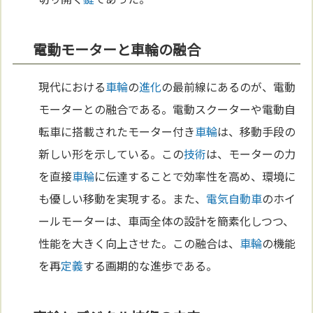
電動モーターと車輪の融合
現代における
車輪
の
進化
の最前線にあるのが、電動
モーターとの融合である。電動スクーターや電動自
転車に搭載されたモーター付き
車輪
は、移動手段の
新しい形を示している。この
技術
は、モーターの力
を直接
車輪
に伝達することで効率性を高め、環境に
も優しい移動を実現する。また、
電気自動車
のホイ
ールモーターは、車両全体の設計を簡素化しつつ、
性能を大きく向上させた。この融合は、
車輪
の機能
を再
定義
する画期的な進歩である。