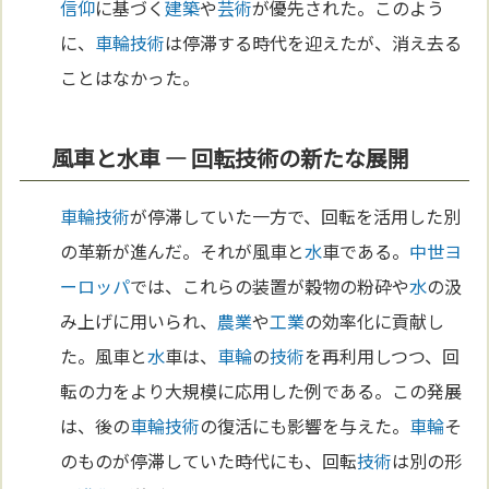
信仰
に基づく
建築
や
芸術
が優先された。このよう
に、
車輪
技術
は停滞する時代を迎えたが、消え去る
ことはなかった。
風車と水車 ― 回転技術の新たな展開
車輪
技術
が停滞していた一方で、回転を活用した別
の革新が進んだ。それが風車と
水
車である。
中世
ヨ
ーロッパ
では、これらの装置が穀物の粉砕や
水
の汲
み上げに用いられ、
農業
や
工業
の効率化に貢献し
た。風車と
水
車は、
車輪
の
技術
を再利用しつつ、回
転の力をより大規模に応用した例である。この発展
は、後の
車輪
技術
の復活にも影響を与えた。
車輪
そ
のものが停滞していた時代にも、回転
技術
は別の形