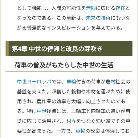
として機能し、人間の可能性を
無限
に広げる
存在
と
なったのである。この革新は、
未来
の
技術
にもつな
がる普遍的なインスピレーションを与えている。
第4章 中世の停滞と改良の芽吹き
荷車の普及がもたらした中世の生活
中世
ヨーロッパ
では、
車輪
付きの荷車が農
村
社会の
基盤を支えた。収穫した穀物や木材を運ぶために使
用され、農作業の効率を大幅に向上させたのであ
る。特に
中世
後期には、二輪車と四輪車の違いが用
途に応じて活用され、
村
々をつなぐ細い道でその重
要性が高まった。一方で、
車輪
の改良は停滞してお