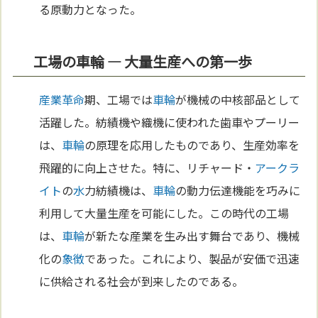
る原動力となった。
工場の車輪 ― 大量生産への第一歩
産業革命
期、工場では
車輪
が機械の中核部品として
活躍した。紡績機や織機に使われた歯車やプーリー
は、
車輪
の原理を応用したものであり、生産効率を
飛躍的に向上させた。特に、リチャード・
アークラ
イト
の
水
力紡績機は、
車輪
の動力伝達機能を巧みに
利用して大量生産を可能にした。この時代の工場
は、
車輪
が新たな産業を生み出す舞台であり、機械
化の
象徴
であった。これにより、製品が安価で迅速
に供給される社会が到来したのである。