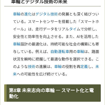
車輪とデジタル技術の未来
車輪
の
進化
は
デジタル
技術
の発展とも深く結びつい
ている。スマートセンサーを搭載した「スマートホ
イール」は、走行データをリアル
タイ
ムで分析し、
安全性と効率性を向上させる。また、AIを活用した
車輪
設計の最適化は、持続可能な社会の構築にも寄
与している。例えば、
自動運転車
用の
車輪
は、路面
状況を瞬時に把握して最適な動作を選択できる。こ
のような
技術
の進展は、
車輪
の役割を再
定義
し、
未
来
への可能性を広げ続けている。
第8章 未来志向の車輪 ― スマート化と電
動化