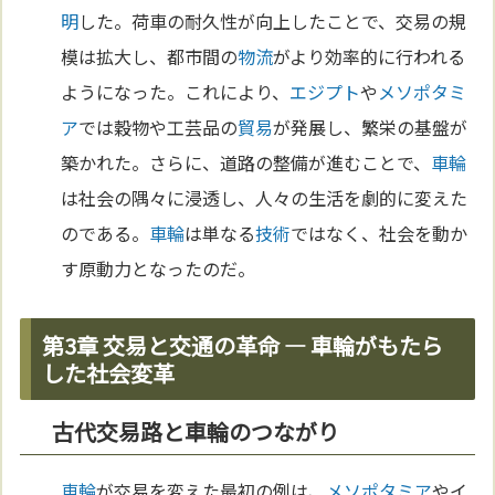
明
した。荷車の耐久性が向上したことで、交易の規
模は拡大し、都市間の
物流
がより効率的に行われる
ようになった。これにより、
エジプト
や
メソポタミ
ア
では穀物や工芸品の
貿易
が発展し、繁栄の基盤が
築かれた。さらに、道路の整備が進むことで、
車輪
は社会の隅々に浸透し、人々の生活を劇的に変えた
のである。
車輪
は単なる
技術
ではなく、社会を動か
す原動力となったのだ。
第3章 交易と交通の革命 ― 車輪がもたら
した社会変革
古代交易路と車輪のつながり
車輪
が交易を変えた最初の例は、
メソポタミア
やイ