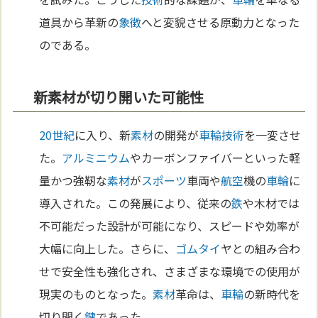
道具から革新の
象徴
へと変貌させる原動力となった
のである。
新素材が切り開いた可能性
20世紀
に入り、新
素材
の開発が
車輪
技術
を一変させ
た。
アルミニウム
やカーボンファイバーといった軽
量かつ強靭な
素材
が
スポーツ
車両や
航空
機の
車輪
に
導入された。この発展により、従来の
鉄
や木材では
不可能だった設計が可能になり、スピードや効率が
大幅に向上した。さらに、
ゴム
タイ
ヤとの組み合わ
せで安全性も強化され、さまざまな環境での使用が
現実のものとなった。
素材
革命は、
車輪
の新時代を
切り開く
鍵
であった。