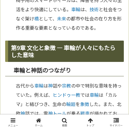
椅子用のスマートホイールは、障害を持つ人々の生
活をより快適にしている。
車輪
は、
技術
と社会をつ
なぐ架け
橋
として、
未来
の都市や社会の在り方を形
作る重要な要素となっているのである。
第9章 文化と象徴 ― 車輪が人々にもたら
した意味
車輪と神話のつながり
古代から
車輪
は
神
話や
宗教
の中で特別な意味を持っ
ていた。例えば、
ヒンドゥー教
では
車輪
は「カル
マ」と結びつき、生命の
輪廻
を
象徴
した。また、北
欧
神
話では、雷
神
トール
が乗る
戦車
が描かれてお
り、
車輪
は力や権威の
象徴
でもあった。こうした物
メニュー
ホーム
検索
トップ
サイドバー