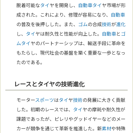
脱着可能な
タイ
ヤを開発し、
自動車
タイ
ヤ市場が形
成された。これにより、修理が容易になり、
自動車
の普及を後押しした。また、
ゴム
の合成
技術
が
進化
し、
タイ
ヤは耐久性と性能が向上した。
自動車
と
ゴ
ム
タイ
ヤのパートナーシップは、輸送手段に革命を
もたらし、現代社会の基盤を築く重要な一歩となっ
たのである。
レースとタイヤの技術進化
モーター
スポーツ
は
タイ
ヤ
技術
の発展に大きく貢献
した。初期のレースでは、
タイ
ヤの摩耗や耐久性が
課題であったが、ピレリやグッドイヤーなどのメー
カーが競争を通じて革新を推進した。新
素材
や特殊