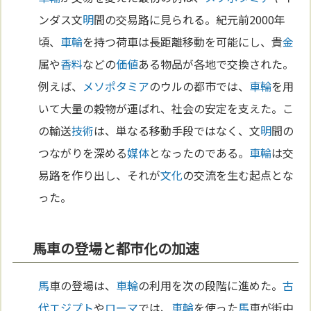
ンダス文
明
間の交易路に見られる。紀元前2000年
頃、
車輪
を持つ荷車は長距離移動を可能にし、貴
金
属や
香料
などの
価値
ある物品が各地で交換された。
例えば、
メソポタミア
のウルの都市では、
車輪
を用
いて大量の穀物が運ばれ、社会の安定を支えた。こ
の輸送
技術
は、単なる移動手段ではなく、文
明
間の
つながりを深める
媒体
となったのである。
車輪
は交
易路を作り出し、それが
文化
の交流を生む起点とな
った。
馬車の登場と都市化の加速
馬
車の登場は、
車輪
の利用を次の段階に進めた。
古
代エジプト
や
ローマ
では、
車輪
を使った
馬
車が街中