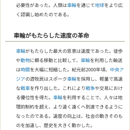
必要性があった。人類は
車輪
を通じて
地球
をより広
く認識し始めたのである。
車輪がもたらした速度の革命
車輪
がもたらした最大の恩恵は速度であった。徒歩
や
動物
に頼る移動と比較して、
車輪
を利用した輸送
は
時間
を大幅に短縮した。紀元前2000年頃、
中央ア
ジア
の遊牧民はスポーク
車輪
を採用し、軽量で高速
な
戦車
を作り出した。これにより
戦争
や交易におけ
る優位性を得た。
車輪
を利用することで、人々は地
理的制約を超え、より速く遠くへ到達できるように
なったのである。速度の向上は、社会の動きそのも
のを加速し、歴史を大きく動かした。