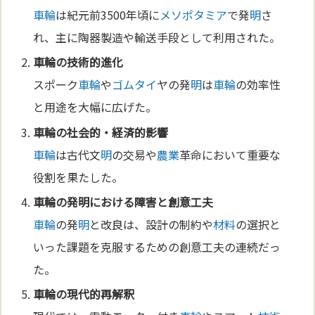
車輪
は紀元前3500年頃に
メソポタミア
で発
明
さ
れ、主に陶器製造や輸送手段として利用された。
車輪
の
技術
的
進化
スポーク
車輪
や
ゴム
タイ
ヤの発
明
は
車輪
の効率性
と用途を大幅に広げた。
車輪
の社会的・経済的影響
車輪
は古代文
明
の交易や
農業
革命において重要な
役割を果たした。
車輪
の発
明
における障害と創意工夫
車輪
の発
明
と改良は、設計の制約や
材料
の選択と
いった課題を克服するための創意工夫の連続だっ
た。
車輪
の現代的再解釈