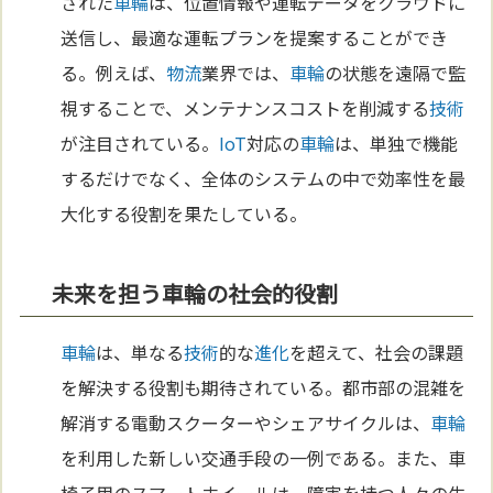
された
車輪
は、位置情報や運転データをクラウドに
送信し、最適な運転プランを提案することができ
る。例えば、
物流
業界では、
車輪
の状態を遠隔で監
視することで、メンテナンスコストを削減する
技術
が注目されている。
IoT
対応の
車輪
は、単独で機能
するだけでなく、全体のシステムの中で効率性を最
大化する役割を果たしている。
未来を担う車輪の社会的役割
車輪
は、単なる
技術
的な
進化
を超えて、社会の課題
を解決する役割も期待されている。都市部の混雑を
解消する電動スクーターやシェアサイクルは、
車輪
を利用した新しい交通手段の一例である。また、車