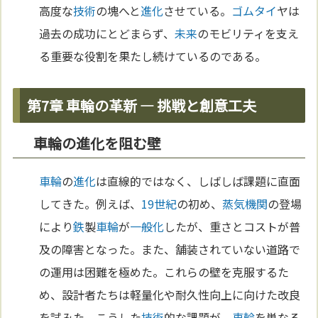
高度な
技術
の塊へと
進化
させている。
ゴム
タイ
ヤは
過去の成功にとどまらず、
未来
のモビリティを支え
る重要な役割を果たし続けているのである。
第7章 車輪の革新 ― 挑戦と創意工夫
車輪の進化を阻む壁
車輪
の
進化
は直線的ではなく、しばしば課題に直面
してきた。例えば、
19世紀
の初め、
蒸気機関
の登場
により
鉄
製
車輪
が
一般化
したが、重さとコストが普
及の障害となった。また、舗装されていない道路で
の運用は困難を極めた。これらの壁を克服するた
め、設計者たちは軽量化や耐久性向上に向けた改良
を試みた。こうした
技術
的な課題が、
車輪
を単なる