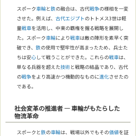
スポーク
車輪
と
鉄
の融合は、古代
戦争
の様相を一変
させた。例えば、
古代エジプト
のトトメス3世は軽
量
戦車
を活用し、中東の覇権を握る戦略を展開し
た。スポーク
車輪
により
戦車
は敵の陣形を素早く突
破でき、
鉄
の使用で堅牢性が高まったため、兵士た
ちは安
心
して戦うことができた。これらの
戦車
は、
単なる兵器を超えた
技術
と戦略の結晶であり、古代
の
戦争
をより高速かつ機動的なものに
進化
させたの
である。
社会変革の推進者 ― 車輪がもたらした
物流革命
スポークと
鉄
の
車輪
は、戦場以外でもその
価値
を証