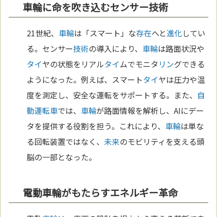
車輪に命を吹き込むセンサー技術
21世紀、
車輪
は「スマート」な
存在
へと
進化
してい
る。センサー
技術
の導入により、
車輪
は路面状況や
タイ
ヤの状態をリアル
タイ
ムでモニタ
リン
グできる
ようになった。例えば、スマート
タイ
ヤは圧力や温
度を測定し、安全な運転をサポートする。また、
自
動運転車
では、
車輪
が路面情報を解析し、AIにデー
タを提供する役割を担う。これにより、
車輪
は単な
る回転装置ではなく、
未来
のモビリティを支える頭
脳の一部となった。
電動車輪がもたらすエネルギー革命