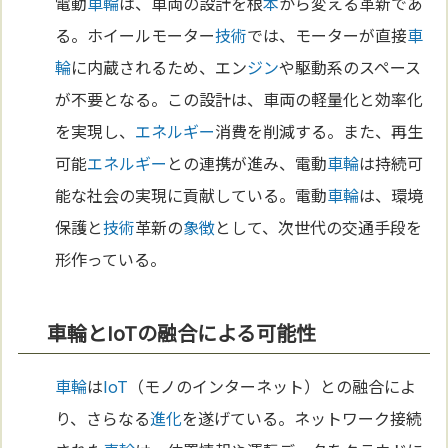
電動
車輪
は、車両の設計を根
本
から変える革新であ
る。ホイールモーター
技術
では、モーターが直接
車
輪
に内蔵されるため、エン
ジン
や駆動系のスペース
が不要となる。この設計は、車両の軽量化と効率化
を実現し、
エネルギー
消費を削減する。また、再生
可能
エネルギー
との連携が進み、電動
車輪
は持続可
能な社会の実現に貢献している。電動
車輪
は、環境
保護と
技術
革新の
象徴
として、次世代の交通手段を
形作っている。
車輪とIoTの融合による可能性
車輪
は
IoT
（モノのインターネット）との融合によ
り、さらなる
進化
を遂げている。ネットワーク接続