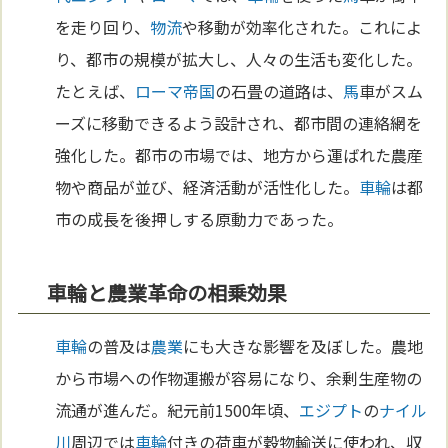
を走り回り、
物流
や移動が効率化された。これによ
り、都市の規模が拡大し、人々の生活も変化した。
たとえば、
ローマ
帝国
の石畳の道路は、
馬
車がスム
ーズに移動できるよう設計され、都市間の連絡網を
強化した。都市の市場では、地方から運ばれた農産
物や商品が並び、経済活動が活性化した。
車輪
は都
市の成長を後押しする原動力であった。
車輪と農業革命の相乗効果
車輪
の普及は
農業
にも大きな影響を及ぼした。農地
から市場への作物運搬が容易になり、余剰生産物の
流通が進んだ。紀元前1500年頃、
エジプト
の
ナイル
川
周辺では
車輪
付きの荷車が穀物輸送に使われ、収