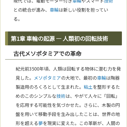
現代では、電動モーター付き
車輪
やスマート
技術
との統合が進み、
車輪
は新しい役割を担ってい
る。
第1章 車輪の起源 ― 人類初の回転技術
古代メソポタミアでの革命
紀元前3500年頃、人類は回転する物体に潜む力を発
見した。
メソポタミア
の大地で、最初の
車輪
は陶器
製造用のろくろとして生まれた。
粘土
を整形するた
めのこのシンプルな
技術
は、やがて人々に「回転」
を応用する可能性を気づかせた。さらに、木製の円
盤を用いて移動手段を生み出したことは、世界の地
形を超える
夢
を現実に変えた。この革新が、人間の