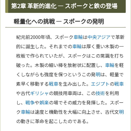
第2章 革新的進化 ― スポークと鉄の登場
軽量化への挑戦 ― スポークの発明
紀元前2000年頃、スポーク
車輪
は
中央アジア
で革新
的に誕生した。それまでの
車輪
は厚く重い木製の一
枚板で作られていたが、スポークはこの常識を打ち
破った。木製の細い棒を放射状に配置し、
車輪
を軽
くしながらも強度を保つというこの発
明
は、軽量で
素早く移動する
戦車
を生み出した。
エジプト
の
戦車
や古代
ギリシャ
の競技用車両は、この
技術
を利用
し、
戦争
や
娯楽
の場でその威力を発揮した。スポー
ク
車輪
は速度と機動性を大幅に向上させ、古代文
明
の動きに革命を起こしたのである。