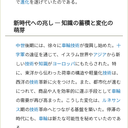
で
進化
を遂げていたのである。
新時代への兆し ― 知識の蓄積と変化の
萌芽
中世
後期には、徐々に
車輪
技術
が復興し始めた。
十
字軍
の遠征を通じて、イスラム世界や
アジア
から新
しい
技術
や
知識
が
ヨーロッパ
にもたらされた。特
に、東洋から伝わった荷車の構造や軽量化
技術
は、
西洋の
技術
革新に火をつけた。また、都市化が進む
につれて、商品や人を効率的に運ぶ手段として
車輪
の需要が再び高まった。こうした変化は、
ルネサン
ス
期の
技術
革命へとつながる基盤を築いた。停滞の
時代にも、
車輪
は新たな可能性を秘めていたのであ
る。