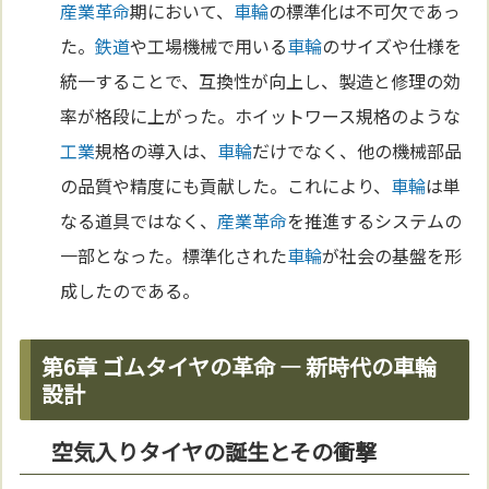
産業革命
期において、
車輪
の標準化は不可欠であっ
た。
鉄道
や工場機械で用いる
車輪
のサイズや仕様を
統一することで、互換性が向上し、製造と修理の効
率が格段に上がった。ホイットワース規格のような
工業
規格の導入は、
車輪
だけでなく、他の機械部品
の品質や精度にも貢献した。これにより、
車輪
は単
なる道具ではなく、
産業革命
を推進するシステムの
一部となった。標準化された
車輪
が社会の基盤を形
成したのである。
第6章 ゴムタイヤの革命 ― 新時代の車輪
設計
空気入りタイヤの誕生とその衝撃