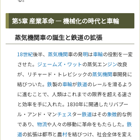
第5章 産業革命 ― 機械化の時代と車輪
蒸気機関車の誕生と鉄道の拡張
18世紀
後半、
蒸気機関
車の発
明
は
車輪
の役割を一変
させた。
ジェームズ・ワット
の蒸気エン
ジン
改良
が、リチャード・トレビシックの
蒸気機関
車開発に
結びついた。
鉄
製の
車輪
が
鉄道
のレールを滑るよう
に進むことで、人類はこれまでの限界を超える速さ
と効率を手に入れた。1830年に開通したリバプー
ル・アンド・マン
チェス
ター
鉄道
はその
象徴
的な例
であり、
物流
や人々の移動に革命をもたらした。
鉄
道
の拡張は都市と農
村
を結びつけ、社会全体を変え