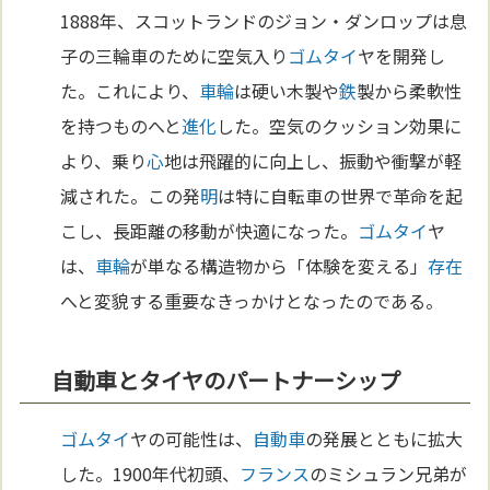
1888年、スコットランドのジョン・ダンロップは息
子の三輪車のために空気入り
ゴム
タイ
ヤを開発し
た。これにより、
車輪
は硬い木製や
鉄
製から柔軟性
を持つものへと
進化
した。空気のクッション効果に
より、乗り
心
地は飛躍的に向上し、振動や衝撃が軽
減された。この発
明
は特に自転車の世界で革命を起
こし、長距離の移動が快適になった。
ゴム
タイ
ヤ
は、
車輪
が単なる構造物から「体験を変える」
存在
へと変貌する重要なきっかけとなったのである。
自動車とタイヤのパートナーシップ
ゴム
タイ
ヤの可能性は、
自動車
の発展とともに拡大
した。1900年代初頭、
フランス
のミシュラン兄弟が