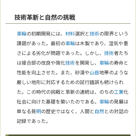
技術革新と自然の挑戦
車輪
の初期開発には、
材料
選択と
技術
の限界という
課題があった。最初の
車輪
は木製であり、湿気や重
さによる劣化が問題であった。しかし、
技術
者たち
は接合部の改良や強化
技術
を開発し、
車輪
の寿命と
性能を向上させた。また、砂漠や
山岳
地帯のような
厳しい地形に対応するための試行錯誤も続けられ
た。この時代の挑戦と革新の連続は、のちの
工業
化
社会に向けた基礎を築いたのである。
車輪
の発展は
単なる発
明
の歴史ではなく、人間と
自然
との対話の
記録であった。