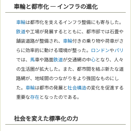
車輪と都市化 ― インフラの進化
車輪
は都市化を支えるインフラ整備にも寄与した。
鉄道
や工場が発展するとともに、都市部では石畳や
舗装道路が整備され、
車輪
付きの乗り物や荷車がさ
らに効率的に動ける環境が整った。
ロンドン
や
パリ
では、
馬
車や路面
鉄道
が交通網の中
心
となり、人々
の生活圏が拡大した。また、都市間を結ぶ新たな道
路網が、地域間のつながりをより強固なものにし
た。
車輪
は都市の発展と
社会構造
の変化を促進する
重要な
存在
となったのである。
社会を変えた標準化の力