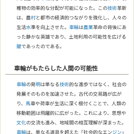
穫物の効率的な分配が可能になった。この
技術
革新
は、農
村
と都市の経済的つながりを強化し、人々の
生活
水
準を向上させた。
車輪
は
農業
革命の背後にあ
った静かな英雄であり、土地利用の可能性を広げる
鍵
であったのである。
車輪がもたらした人間の可能性
車輪
の発
明
は単なる
技術
的な進歩ではなく、社会の
発展そのものを加速させた。古代の交易路が広が
り、
馬
車や荷車が生活に深く根付くことで、人類の
移動範囲は飛躍的に広がった。これにより、思想や
文化
の交流も進み、地域間の相互理解が深まった。
車輪
は、単なる道具を超えた「社会的なエン
ジン
」