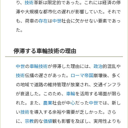
り、
技術
革新は限定的であった。これには経済の停
滞や大規模な都市化の遅れが影響していた。それで
も、荷車の
存在
は
中世
社会に欠かせない要素であっ
た。
停滞する車輪技術の理由
中世
の
車輪
技術
が停滞した理由には、
政治
的混乱や
技術
伝播の遅さがあった。
ローマ
帝国
崩壊後、多く
の地域で道路の維持管理が放棄され、交通インフラ
が衰退した。このため、
車輪
を活用する場面が限ら
れた。また、
農業
社会が中
心
だった
中世
では、新し
い
技術
を導入する余裕や需要が乏しかった。さら
に、
宗教
的な
価値
観も影響を及ぼし、実用性よりも