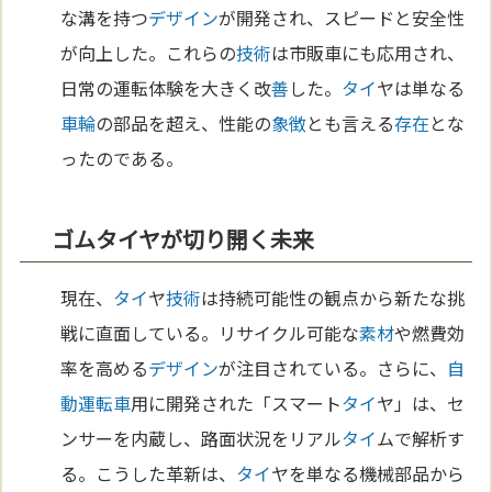
な溝を持つ
デザイン
が開発され、スピードと安全性
が向上した。これらの
技術
は市販車にも応用され、
日常の運転体験を大きく改
善
した。
タイ
ヤは単なる
車輪
の部品を超え、性能の
象徴
とも言える
存在
とな
ったのである。
ゴムタイヤが切り開く未来
現在、
タイ
ヤ
技術
は持続可能性の観点から新たな挑
戦に直面している。リサイクル可能な
素材
や燃費効
率を高める
デザイン
が注目されている。さらに、
自
動運転車
用に開発された「スマート
タイ
ヤ」は、セ
ンサーを内蔵し、路面状況をリアル
タイ
ムで解析す
る。こうした革新は、
タイ
ヤを単なる機械部品から