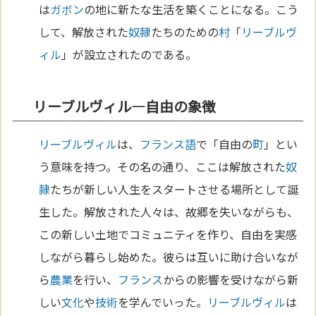
は
ガボン
の地に新たな生活を築くことになる。こう
して、解放された
奴隷
たちのための
村
「
リーブルヴ
ィル
」が設立されたのである。
リーブルヴィル—自由の象徴
リーブルヴィル
は、
フランス語
で「自由の
町
」とい
う意味を持つ。その名の通り、ここは解放された
奴
隷
たちが新しい人生をスタートさせる場所として誕
生した。解放された人々は、故郷を失いながらも、
この新しい土地でコミュニティを作り、自由を実感
しながら暮らし始めた。彼らは互いに助け合いなが
ら
農業
を行い、
フランス
からの影響を受けながら新
しい
文化
や
技術
を学んでいった。
リーブルヴィル
は