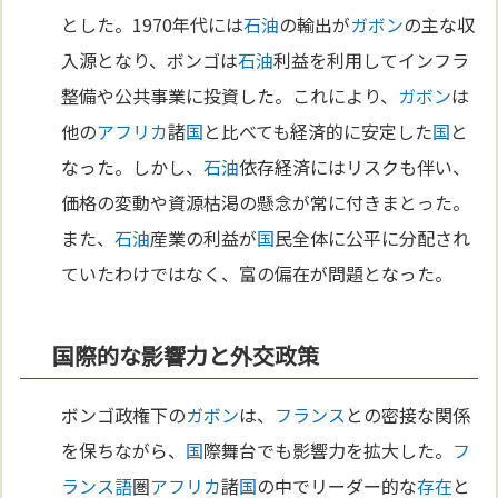
とした。1970年代には
石油
の輸出が
ガボン
の主な収
入源となり、ボンゴは
石油
利益を利用してインフラ
整備や公共事業に投資した。これにより、
ガボン
は
他の
アフリカ
諸
国
と比べても経済的に安定した
国
と
なった。しかし、
石油
依存経済にはリスクも伴い、
価格の変動や資源枯渇の懸念が常に付きまとった。
また、
石油
産業の利益が
国
民全体に公平に分配され
ていたわけではなく、富の偏在が問題となった。
国際的な影響力と外交政策
ボンゴ政権下の
ガボン
は、
フランス
との密接な関係
を保ちながら、
国
際舞台でも影響力を拡大した。
フ
ランス語
圏
アフリカ
諸
国
の中でリーダー的な
存在
と