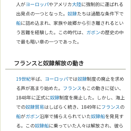
人が
ヨーロッパ
やアメリカ
大陸
に強制的に運ばれる
出発点の一つとなった。
奴隷
たちは過酷な条件下で
船
に詰め込まれ、家族や故郷から引き離されるとい
う苦難を経験した。この時代は、
ガボン
の歴史の中
で最も暗い章の一つであった。
フランスと奴隷解放の動き
19世紀
半ば、
ヨーロッパ
では
奴隷
制度の廃止を求め
る声が高まり始めた。
フランス
もこの動きに従い、
1848年に正式に
奴隷
制度を廃止した。しかし、海上
での
奴隷
貿易
はしばらく続き、1849年に
フランス
の
船
が
ガボン
沿岸で捕らえられていた
奴隷
船
を発見す
る。この
奴隷
船
に乗っていた人々は解放され、彼ら