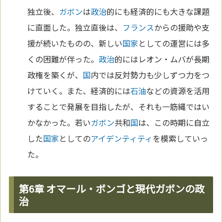
独立後、
ガボン
は
政治
的にも経済的にも大きな課題
に直面した。独立直後は、
フランス
からの援助や支
援が続いたものの、新しい
国家
としての運営には多
くの困難が伴った。
政治
的にはレオン・ムバが長期
政権を築くが、
国
内では反対勢力も少しずつ力をつ
けていく。また、経済的には
石油
などの資源を活用
することで発展を目指したが、それも一筋縄ではい
かなかった。若い
ガボン
共和
国
は、この時期に自立
した
国家
としての
アイデンティティ
を模索していっ
た。
第6章 オマール・ボンゴと現代ガボンの政
治