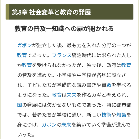
第8章 社会変革と教育の発展
教育の普及—知識への扉が開かれる
ガボン
が独立した後、最も力を入れた分野の一つが
教育
であった。
フランス
統治時代には限られた人し
か
教育
を受けられなかったが、独立後、政府は
教育
の普及を進めた。小学校や中学校が各地に設立さ
れ、子どもたちが基礎的な読み書きや算
数
を学べる
ようになった。
教育
は
未来
を作るカギと考えられ、
国
の発展には欠かせないものであった。特に都市部
では、若者たちが学校に通い、新しい
技術
や
知識
を
身につけ、
ガボン
の
未来
を築いていく準備が進んで
いった。