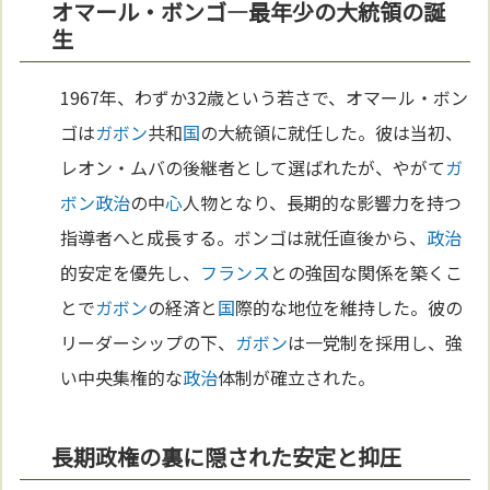
オマール・ボンゴ—最年少の大統領の誕
生
1967年、わずか32歳という若さで、オマール・ボン
ゴは
ガボン
共和
国
の大統領に就任した。彼は当初、
レオン・ムバの後継者として選ばれたが、やがて
ガ
ボン
政治
の中
心
人物となり、長期的な影響力を持つ
指導者へと成長する。ボンゴは就任直後から、
政治
的安定を優先し、
フランス
との強固な関係を築くこ
とで
ガボン
の経済と
国
際的な地位を維持した。彼の
リーダーシップの下、
ガボン
は一党制を採用し、強
い中央集権的な
政治
体制が確立された。
長期政権の裏に隠された安定と抑圧