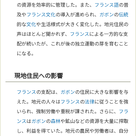
の資源を効率的に管理した。また、
フランス語
の普
及や
フランス
文化
の導入が進められ、
ガボン
の
伝統
的な
文化
や生活様式が大きく変化した。地元住民の
声はほとんど聞かれず、
フランス
による一方的な支
配が続いたが、これが後の独立運動の芽を育むこと
になる。
現地住民への影響
フランス
の支配は、
ガボン
の住民に大きな影響を与
えた。地元の人々は
フランス
の
法律
に従うことを強
いられ、強制労働や重税が課された。さらに、
フラ
ンス
は
ガボン
の
森林
や鉱山などの資源を大量に搾取
し、利益を得ていた。地元の農民や労働者は、自分