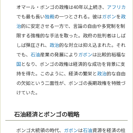
オマール・ボンゴの政権は40年以上続き、
アフリカ
でも最も長い
独裁
の一つとされる。彼は
ガボン
を
政
治
的に安定させる一方で、言論の自由や多党制を制
限する強権的な手法を取った。政府の批判者はしば
しば弾圧され、
政治
的な対立は抑え込まれた。それ
でも、
石油
産業の発展により
ガボン
は比較的裕福な
国
となり、ボンゴの政権は経済的な成功を背景に支
持を得た。このように、経済の繁栄と
政治
的な自由
の欠如という二面性が、ボンゴの長期政権を特徴づ
けていた。
石油経済とボンゴの戦略
ボンゴ大統領の時代、
ガボン
は
石油
資源を経済の柱