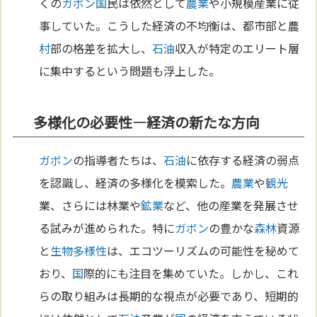
くの
ガボン
国
民は依然として
農業
や小規模産業に従
事していた。こうした経済の不均衡は、都市部と農
村
部の格差を拡大し、
石油
収入が特定のエリート層
に集中するという問題も浮上した。
多様化の必要性—経済の新たな方向
ガボン
の指導者たちは、
石油
に依存する経済の弱点
を認識し、経済の多様化を模索した。
農業
や
観光
業、さらには林業や
鉱業
など、他の産業を発展させ
る試みが進められた。特に
ガボン
の豊かな
森林
資源
と
生物多様性
は、エコツーリズムの可能性を秘めて
おり、
国
際的にも注目を集めていた。しかし、これ
らの取り組みは長期的な視点が必要であり、短期的