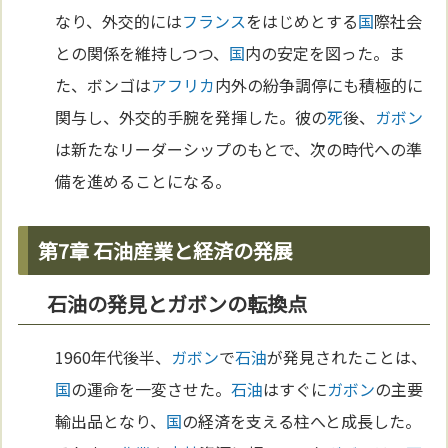
なり、外交的には
フランス
をはじめとする
国
際社会
との関係を維持しつつ、
国
内の安定を図った。ま
た、ボンゴは
アフリカ
内外の紛争調停にも積極的に
関与し、外交的手腕を発揮した。彼の
死
後、
ガボン
は新たなリーダーシップのもとで、次の時代への準
備を進めることになる。
第7章 石油産業と経済の発展
石油の発見とガボンの転換点
1960年代後半、
ガボン
で
石油
が発見されたことは、
国
の運命を一変させた。
石油
はすぐに
ガボン
の主要
輸出品となり、
国
の経済を支える柱へと成長した。