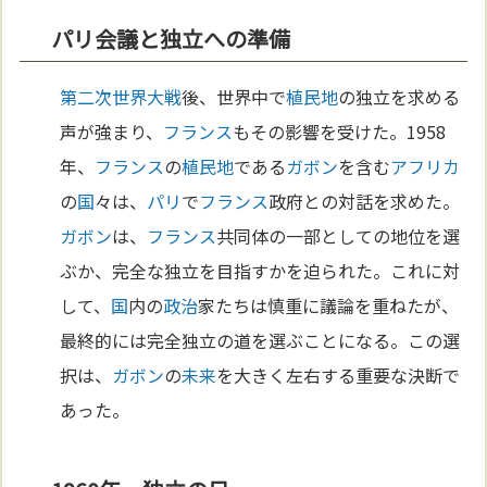
パリ会議と独立への準備
第二次世界大戦
後、世界中で
植民地
の独立を求める
声が強まり、
フランス
もその影響を受けた。1958
年、
フランス
の
植民地
である
ガボン
を含む
アフリカ
の
国
々は、
パリ
で
フランス
政府との対話を求めた。
ガボン
は、
フランス
共同体の一部としての地位を選
ぶか、完全な独立を目指すかを迫られた。これに対
して、
国
内の
政治
家たちは慎重に議論を重ねたが、
最終的には完全独立の道を選ぶことになる。この選
択は、
ガボン
の
未来
を大きく左右する重要な決断で
あった。