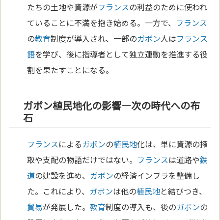
たちの土地や資源が
フランス
の利益のために使われ
ていることに不満を抱き始める。一方で、
フランス
の
教育
制度が導入され、一部の
ガボン
人は
フランス
語
を学び、後に指導者として独立運動を推進する役
割を果たすことになる。
ガボン植民地化の影響—次の時代への布
石
フランス
による
ガボン
の
植民地
化は、単に資源の搾
取や支配の物語だけではない。
フランス
は道路や
鉄
道
の建設を進め、
ガボン
の経済インフラを整備し
た。これにより、
ガボン
は他の
植民地
と結びつき、
貿易
が発展した。
教育
制度の導入も、後の
ガボン
の