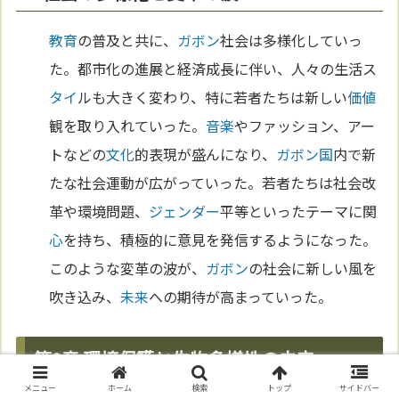
教育
の普及と共に、
ガボン
社会は多様化していっ
た。都市化の進展と経済成長に伴い、人々の生活ス
タイ
ルも大きく変わり、特に若者たちは新しい
価値
観を取り入れていった。
音楽
やファッション、アー
トなどの
文化
的表現が盛んになり、
ガボン
国
内で新
たな社会運動が広がっていった。若者たちは社会改
革や環境問題、
ジェンダー
平等といったテーマに関
心
を持ち、積極的に意見を発信するようになった。
このような変革の波が、
ガボン
の社会に新しい風を
吹き込み、
未来
への期待が高まっていった。
第9章 環境保護と生物多様性の未来
メニュー
ホーム
検索
トップ
サイドバー