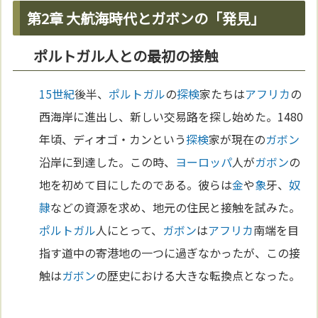
第2章 大航海時代とガボンの「発見」
ポルトガル人との最初の接触
15世紀
後半、
ポルトガル
の
探検
家たちは
アフリカ
の
西海岸に進出し、新しい交易路を探し始めた。1480
年頃、ディオゴ・カンという
探検
家が現在の
ガボン
沿岸に到達した。この時、
ヨーロッパ
人が
ガボン
の
地を初めて目にしたのである。彼らは
金
や
象
牙、
奴
隷
などの資源を求め、地元の住民と接触を試みた。
ポルトガル
人にとって、
ガボン
は
アフリカ
南端を目
指す道中の寄港地の一つに過ぎなかったが、この接
触は
ガボン
の歴史における大きな転換点となった。