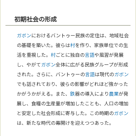
初期社会の形成
ガボン
におけるバントゥー民族の定住は、地域社会
の基礎を築いた。彼らは
村
を作り、家族単位での生
活を重視した。
村
ごとに独自の
言語
や風習が発展
し、やがて
ガボン
全体に広がる民族グループが形成
された。さらに、バントゥーの
言語
は現代の
ガボン
でも話されており、彼らの影響がどれほど強かった
かがうかがえる。また、
鉄
器の導入により
農業
が発
展し、食糧の生産量が増加したことも、人口の増加
と安定した社会形成に寄与した。この時期の
ガボン
は、新たな時代の幕開けを迎えつつあった。