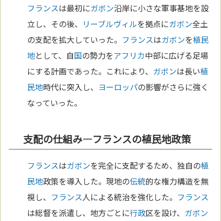
フランス
は最初に
ガボン
沿岸に小さな軍事基地を設
立し、その後、
リーブルヴィル
を拠点に
ガボン
全土
の支配を拡大していった。
フランス
は
ガボン
を
植民
地
として、自
国
の勢力を
アフリカ
中部に広げる足場
にする計画であった。これにより、
ガボン
は長い
植
民地
時代に突入し、
ヨーロッパ
の影響がさらに強く
なっていった。
支配の仕組み—フランスの植民地政策
フランス
は
ガボン
を完全に支配するため、独自の
植
民地
政策を導入した。現地の
伝統
的な権力構造を無
視し、
フランス
人による統治を強化した。
フランス
は総督を派遣し、地方ごとに
行政
区を設け、
ガボン