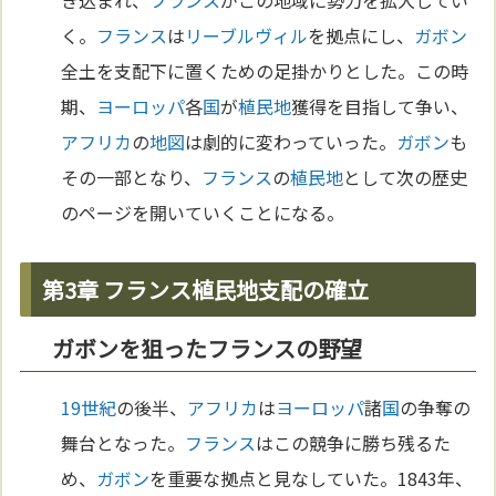
き込まれ、
フランス
がこの地域に勢力を拡大してい
く。
フランス
は
リーブルヴィル
を拠点にし、
ガボン
全土を支配下に置くための足掛かりとした。この時
期、
ヨーロッパ
各
国
が
植民地
獲得を目指して争い、
アフリカ
の
地図
は劇的に変わっていった。
ガボン
も
その一部となり、
フランス
の
植民地
として次の歴史
のページを開いていくことになる。
第3章 フランス植民地支配の確立
ガボンを狙ったフランスの野望
19世紀
の後半、
アフリカ
は
ヨーロッパ
諸
国
の争奪の
舞台となった。
フランス
はこの競争に勝ち残るた
め、
ガボン
を重要な拠点と見なしていた。1843年、