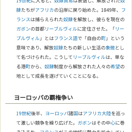
19世紀
に入ると、
奴隷
貿易
は衰退し、解放された
奴
隷
たちが
アフリカ
の沿岸に戻り始めた。1849年、
フ
ランス
は捕らえられた
奴隷
を解放し、彼らを現在の
ガボン
の首都
リーブルヴィル
に定住させた。「
リー
ブルヴィル
」とは
フランス語
で「自由の
町
」という
意味であり、解放
奴隷
たちの新しい生活の
象徴
とし
て名づけられた。こうして
リーブルヴィル
は、単な
る港
町
から、
奴隷
制度から解放された人々の
希望
の
地として成長を遂げていくことになる。
ヨーロッパの覇権争い
19世紀
後半、
ヨーロッパ
諸
国
は
アフリカ
大陸
を巡っ
て激しい競争を繰り広げた。
ガボン
はその中
心
に巻