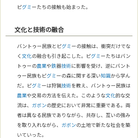
ピ
グミ
ーたちの接触も始まった。
文化と技術の融合
バントゥー民族とピ
グミ
ーの接触は、衝突だけでな
く
文化
の融合も引き起こした。ピ
グミ
ーたちはバン
トゥーの
農業
や
鉄
器
技術
に影響を受け、逆にバント
ゥー民族もピ
グミ
ーの森に関する深い
知識
から学ん
だ。ピ
グミ
ーは狩猟
技術
を教え、バントゥー民族は
農業
や交易の方法を伝えた。このような
文化
的な交
流は、
ガボン
の歴史において非常に重要である。両
者は異なる民族でありながら、共存し、互いの強み
を取り入れながら、
ガボン
の土地で新たな社会を築
いていった。