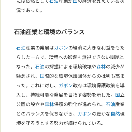
には依然として
石油
産業が
国
の経済を支えている状
況であった。
石油産業と環境のバランス
石油
産業の発展は
ガボン
の経済に大きな利益をもた
らした一方で、環境への影響も無視できない問題と
なった。
石油
の採掘による環境破壊や
森林
の減少が
懸念され、
国
際的な環境保護団体からの批判も高ま
った。これに対し、
ガボン
政府は環境保護政策を導
入し、持続可能な発展を目指す姿勢を示した。
国
立
公園の設立や
森林
保護の強化が進められ、
石油
産業
とのバランスを保ちながら、
ガボン
の豊かな
自然
環
境を守ろうとする努力が続けられている。