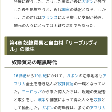
発展に寄与した。こうした要素が後に
ガボン
が独立
した後も影響を与え、近代
国家
の基盤となる。しか
し、この時代は
フランス
による厳しい支配が続き、
地元の人々にとっては困難な時期でもあった。
第4章 奴隷貿易と自由村「リーブルヴィ
ル」の誕生
奴隷貿易の暗黒時代
16世紀
から
19世紀
にかけて、
ガボン
の沿岸地域も
ア
フリカ
全土を巻き込んだ
奴隷
貿易
の一環となってい
た。
ヨーロッパ
から来た商人たちは、現地の支配者
と取引をし、
戦争
や捕獲によって得た人々を
奴隷
と
して輸出した。
ガボン
の海岸線は、多くの
アフリカ