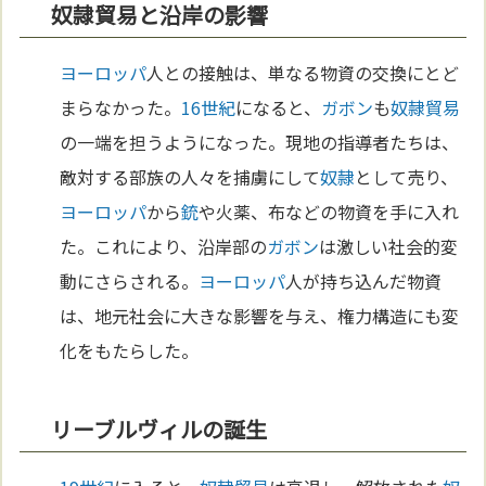
奴隷貿易と沿岸の影響
ヨーロッパ
人との接触は、単なる物資の交換にとど
まらなかった。
16世紀
になると、
ガボン
も
奴隷
貿易
の一端を担うようになった。現地の指導者たちは、
敵対する部族の人々を捕虜にして
奴隷
として売り、
ヨーロッパ
から
銃
や火薬、布などの物資を手に入れ
た。これにより、沿岸部の
ガボン
は激しい社会的変
動にさらされる。
ヨーロッパ
人が持ち込んだ物資
は、地元社会に大きな影響を与え、権力構造にも変
化をもたらした。
リーブルヴィルの誕生