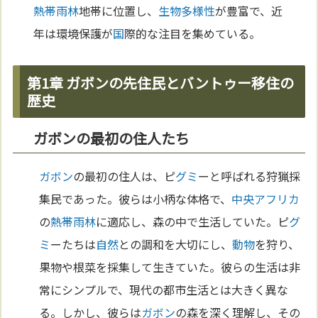
熱帯雨林
地帯に位置し、
生物多様性
が豊富で、近
年は環境保護が
国
際的な注目を集めている。
第1章 ガボンの先住民とバントゥー移住の
歴史
ガボンの最初の住人たち
ガボン
の最初の住人は、ピ
グミ
ーと呼ばれる狩猟採
集民であった。彼らは小柄な体格で、
中央アフリカ
の
熱帯雨林
に適応し、森の中で生活していた。ピ
グ
ミ
ーたちは
自然
との調和を大切にし、
動物
を狩り、
果物や根菜を採集して生きていた。彼らの生活は非
常にシンプルで、現代の都市生活とは大きく異な
る。しかし、彼らは
ガボン
の森を深く理解し、その