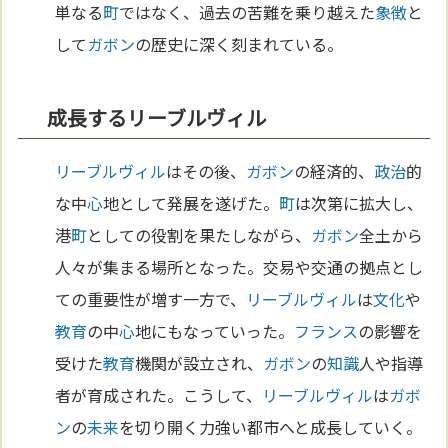
単なる
町
ではなく、過去の苦難を乗り越えた
象徴
と
して
ガボン
の歴史に深く刻まれている。
成長するリーブルヴィル
リーブルヴィル
はその後、
ガボン
の経済的、
政治
的
な中
心
地として発展を遂げた。
町
は次第に拡大し、
港
町
としての役割を果たしながら、
ガボン
全土から
人々が集まる場所となった。交易や交通の拠点とし
ての重要性が増す一方で、
リーブルヴィル
は
文化
や
教育
の中
心
地にもなっていった。
フランス
の影響を
受けた
教育
機関が設立され、
ガボン
の
知識
人や指導
者が育成された。こうして、
リーブルヴィル
は
ガボ
ン
の
未来
を切り開く力強い都市へと成長していく。