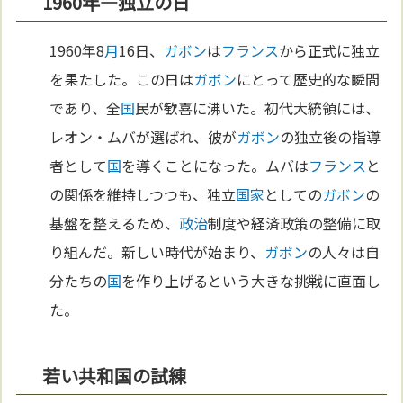
1960年—独立の日
1960年8
月
16日、
ガボン
は
フランス
から正式に独立
を果たした。この日は
ガボン
にとって歴史的な瞬間
であり、全
国
民が歓喜に沸いた。初代大統領には、
レオン・ムバが選ばれ、彼が
ガボン
の独立後の指導
者として
国
を導くことになった。ムバは
フランス
と
の関係を維持しつつも、独立
国家
としての
ガボン
の
基盤を整えるため、
政治
制度や経済政策の整備に取
り組んだ。新しい時代が始まり、
ガボン
の人々は自
分たちの
国
を作り上げるという大きな挑戦に直面し
た。
若い共和国の試練