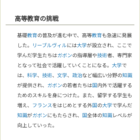
高等教育の挑戦
基礎
教育
の普及が進む中で、高等
教育
も急速に発展
した。
リーブルヴィル
には
大学
が設立され、ここで
学んだ学生たちは
ガボン
の指導層や
技術
者、専門家
となって社会で活躍していくことになる。
大学
で
は、
科学
、
技術
、
文学
、
政治
など幅広い分野の
知識
が提供され、
ガボン
の若者たちは
国
内外で活躍する
ためのスキルを身につけた。また、留学する学生も
増え、
フランス
をはじめとする外
国
の
大学
で学んだ
知識
が
ガボン
にもたらされ、
国
全体の
知識
レベルが
向上していった。