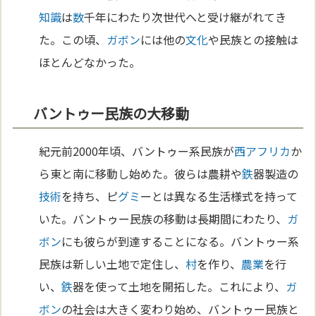
知識
は
数
千年にわたり次世代へと受け継がれてき
た。この頃、
ガボン
には他の
文化
や民族との接触は
ほとんどなかった。
バントゥー民族の大移動
紀元前2000年頃、バントゥー系民族が
西アフリカ
か
ら東と南に移動し始めた。彼らは農耕や
鉄
器製造の
技術
を持ち、ピ
グミ
ーとは異なる生活様式を持って
いた。バントゥー民族の移動は長期間にわたり、
ガ
ボン
にも彼らが到達することになる。バントゥー系
民族は新しい土地で定住し、
村
を作り、
農業
を行
い、
鉄
器を使って土地を開拓した。これにより、
ガ
ボン
の社会は大きく変わり始め、バントゥー民族と