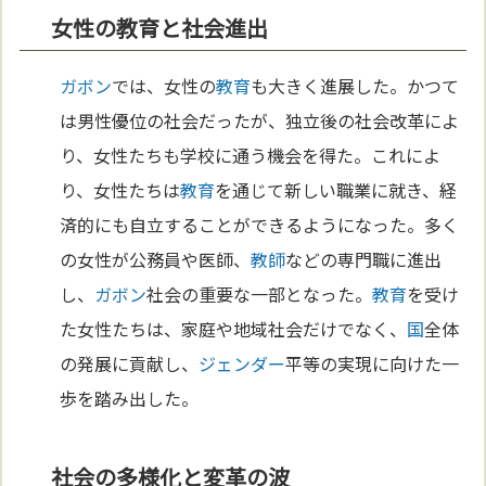
女性の教育と社会進出
ガボン
では、女性の
教育
も大きく進展した。かつて
は男性優位の社会だったが、独立後の社会改革によ
り、女性たちも学校に通う機会を得た。これによ
り、女性たちは
教育
を通じて新しい職業に就き、経
済的にも自立することができるようになった。多く
の女性が公務員や医師、
教師
などの専門職に進出
し、
ガボン
社会の重要な一部となった。
教育
を受け
た女性たちは、家庭や地域社会だけでなく、
国
全体
の発展に貢献し、
ジェンダー
平等の実現に向けた一
歩を踏み出した。
社会の多様化と変革の波