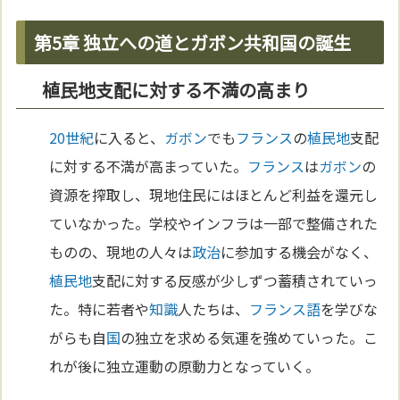
第5章 独立への道とガボン共和国の誕生
植民地支配に対する不満の高まり
20世紀
に入ると、
ガボン
でも
フランス
の
植民地
支配
に対する不満が高まっていた。
フランス
は
ガボン
の
資源を搾取し、現地住民にはほとんど利益を還元し
ていなかった。学校やインフラは一部で整備された
ものの、現地の人々は
政治
に参加する機会がなく、
植民地
支配に対する反感が少しずつ蓄積されていっ
た。特に若者や
知識
人たちは、
フランス語
を学びな
がらも自
国
の独立を求める気運を強めていった。こ
れが後に独立運動の原動力となっていく。