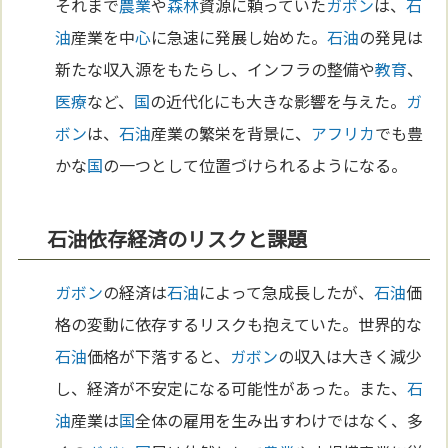
それまで
農業
や
森林
資源に頼っていた
ガボン
は、
石
油
産業を中
心
に急速に発展し始めた。
石油
の発見は
新たな収入源をもたらし、インフラの整備や
教育
、
医療
など、
国
の近代化にも大きな影響を与えた。
ガ
ボン
は、
石油
産業の繁栄を背景に、
アフリカ
でも豊
かな
国
の一つとして位置づけられるようになる。
石油依存経済のリスクと課題
ガボン
の経済は
石油
によって急成長したが、
石油
価
格の変動に依存するリスクも抱えていた。世界的な
石油
価格が下落すると、
ガボン
の収入は大きく減少
し、経済が不安定になる可能性があった。また、
石
油
産業は
国
全体の雇用を生み出すわけではなく、多