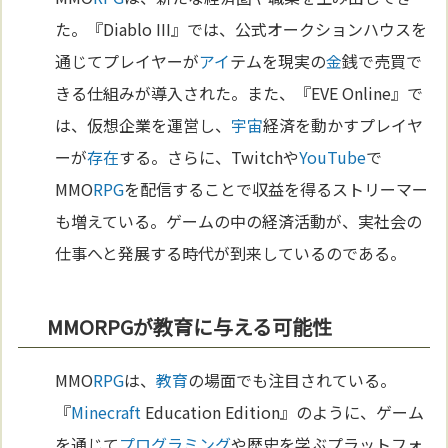
た。『Diablo III』では、公式オークションハウスを
通じてプレイヤーが
アイ
テムを現実の
金
銭で売買で
きる仕組みが導入された。また、『EVE Online』で
は、仮想企業を運営し、
宇宙
経済を動かすプレイヤ
ーが
存在
する。さらに、Twitchや
YouTube
で
MMO
RPG
を配信することで収益を得るストリーマー
も増えている。ゲームの中の経済活動が、実社会の
仕事へと発展する時代が到来しているのである。
MMORPGが教育に与える可能性
MMO
RPG
は、
教育
の場面でも注目されている。
『
Minecraft
Education Edition』のように、ゲーム
を通じて
プログラミング
や歴史を学ぶプラットフォ