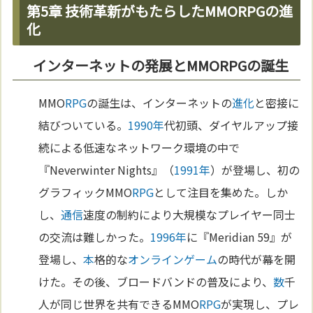
第5章 技術革新がもたらしたMMORPGの進
化
インターネットの発展とMMORPGの誕生
MMO
RPG
の誕生は、インターネットの
進化
と密接に
結びついている。
1990年
代初頭、ダイヤルアップ接
続による低速なネットワーク環境の中で
『Neverwinter Nights』（
1991年
）が登場し、初の
グラフィックMMO
RPG
として注目を集めた。しか
し、
通信
速度の制約により大規模なプレイヤー同士
の交流は難しかった。
1996年
に『Meridian 59』が
登場し、
本
格的な
オンラインゲーム
の時代が幕を開
けた。その後、ブロードバンドの普及により、
数
千
人が同じ世界を共有できるMMO
RPG
が実現し、プレ