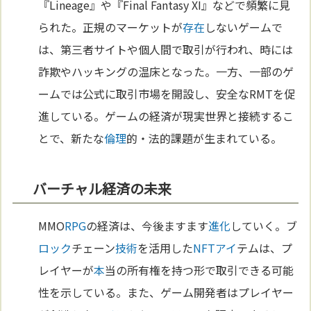
『Lineage』や『Final Fantasy XI』などで頻繁に見
られた。正規のマーケットが
存在
しないゲームで
は、第三者サイトや個人間で取引が行われ、時には
詐欺やハッキングの温床となった。一方、一部のゲ
ームでは公式に取引市場を開設し、安全なRMTを促
進している。ゲームの経済が現実世界と接続するこ
とで、新たな
倫理
的・法的課題が生まれている。
バーチャル経済の未来
MMO
RPG
の経済は、今後ますます
進化
していく。ブ
ロック
チェーン
技術
を活用した
NFT
アイ
テムは、プ
レイヤーが
本
当の所有権を持つ形で取引できる可能
性を示している。また、ゲーム開発者はプレイヤー