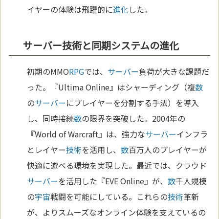
イヤーの体験は飛躍的に
進化
した。
サーバー技術と同期システムの進化
初期のMMO
RPG
では、
サーバー
負荷が大きな課題だ
った。『Ultima Online』はシャーディング（複
数
の
サーバー
にプレイヤーを分割する手法）を導入
し、同時接続
数
の限界を突破した。2004年の
『World of Warcraft』は、強力な
サーバー
インフラ
とレイヤー
技術
を活用し、
数
百万人のプレイヤーが
快適に遊べる環境を実現した。最近では、クラウド
サーバー
を活用した『EVE Online』が、
数
千人規模
の
宇宙
戦闘を可能にしている。これらの
技術
革新
が、よりスムーズなオンライン体験を支えているの