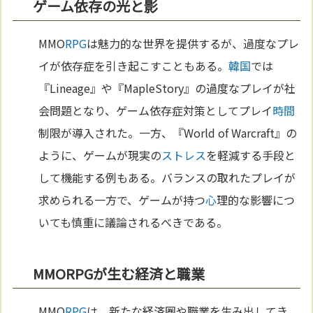
ゲーム依存の光と影
MMO
RPG
は魅力的な世界を提供するが、過度なプレ
イが依存症を引き起こすこともある。
韓国
では
『Lineage』や『MapleStory』の過度なプレイが社
会問題となり、ゲーム依存症対策としてプレイ
時間
制限が導入された。一方、『World of Warcraft』の
ように、ゲームが現実の
ストレス
を軽減する手段と
して機能する例もある。バランスの取れたプレイが
求められる一方で、ゲームが持つ
心
理的な影響につ
いても慎重に議論されるべきである。
MMORPGが生む経済と職業
MMO
RPG
は、新たな経済圏や職業を生み出してき