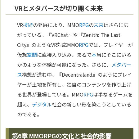
VRとメタバースが切り開く未来
VR
技術
の発展により、MMO
RPG
の
未来
はさらに広
がっている。『VRChat』や『Zenith: The Last
City』のようなVR対応MMO
RPG
では、プレイヤーが
仮想
空間
に直接入り込み、まるで
本
当にそこにいる
かのような体験が可能になった。さらに、
メタバー
ス
構想が進む中、『Decentraland』のようにプレイ
ヤーが土地を所有し、独自のコンテンツを作り上げ
る世界が登場している。MMO
RPG
は単なるゲームを
超え、
デジタル
社会の新しい形を築こうとしている
のである。
第6章 MMORPGの文化と社会的影響