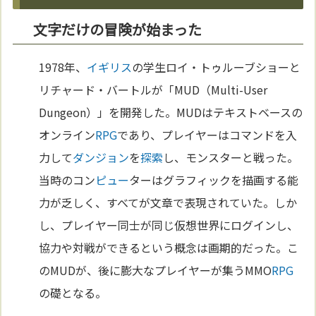
文字だけの冒険が始まった
1978年、
イギリス
の学生ロイ・トゥルーブショーと
リチャード・バートルが「MUD（Multi-User
Dungeon）」を開発した。MUDはテキストベースの
オンライン
RPG
であり、プレイヤーはコマンドを入
力して
ダンジョン
を
探索
し、モンスターと戦った。
当時のコン
ピュー
ターはグラフィックを描画する能
力が乏しく、すべてが文章で表現されていた。しか
し、プレイヤー同士が同じ仮想世界にログインし、
協力や対戦ができるという概念は画期的だった。こ
のMUDが、後に膨大なプレイヤーが集うMMO
RPG
の礎となる。