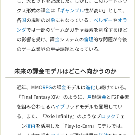
し、大ヒットを記録した。しかし、このルートボッ
クス形式の課
金
は「
ギャンブル
性が高い」として、
各
国
の規制の対
象
にもなっている。
ベルギー
や
オラ
ンダ
では一部のゲームがガチャ要素を削除するほど
の影響を受け、課
金
システムの
倫理
的な問題が今後
のゲーム業界の重要課題となっている。
未来の課金モデルはどこへ向かうのか
近年、MMO
RPG
の課
金
モデルは
進化
し続けている。
『Final Fantasy XIV』のように、
月
額課
金
とF2P要素
を組み合わせるハ
イブ
リッドモデルも登場してい
る。また、『Axie Infinity』のようなブ
ロック
チェ
ーン
技術
を活用した「Play-to-Earn」モデルでは、