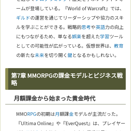
ームが登場している。『World of Warcraft』では、
ギルド
の運営を通じてリーダーシップや協力のスキ
ルを学ぶことができる。戦略的
思考
や
英語
力の向上
にもつながるため、単なる
娯楽
を超えた
学習
ツール
としての可能性が広がっている。仮想世界は、
教育
の新たな
未来
を切り開く
鍵
となるかもしれない。
第7章 MMORPGの課金モデルとビジネス戦
略
月額課金から始まった黄金時代
MMO
RPG
の初期は
月
額課
金
モデルが主流だった。
『Ultima Online』や『EverQuest』は、プレイヤー