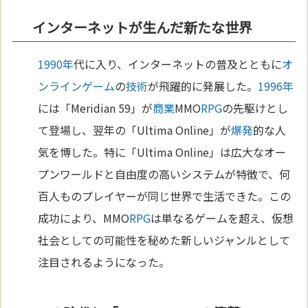
インターネットが生んだ新たな世界
1990年
代に入り、インターネットの普及とともに
オ
ンラインゲーム
の
技術
が飛躍的に発展した。
1996年
には「Meridian 59」が
商業
MMO
RPG
の先駆けとし
て登場し、翌年の「Ultima Online」が
爆発
的な人
気を博した。特に「Ultima Online」は広大なオー
プンワールドと自由度の高いシステムが特徴で、何
百人ものプレイヤーが同じ世界で生活できた。この
成功により、MMO
RPG
は単なるゲームを超え、仮想
社会としての可能性を秘めた新しいジャンルとして
注目されるようになった。