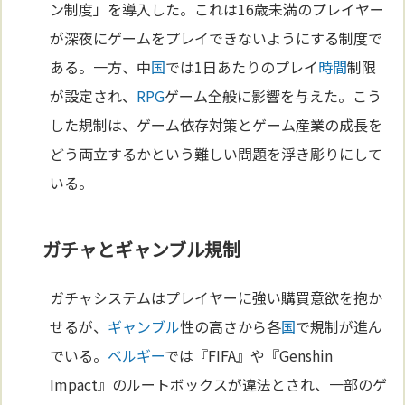
ン制度」を導入した。これは16歳未満のプレイヤー
が深夜にゲームをプレイできないようにする制度で
ある。一方、中
国
では1日あたりのプレイ
時間
制限
が設定され、
RPG
ゲーム全般に影響を与えた。こう
した規制は、ゲーム依存対策とゲーム産業の成長を
どう両立するかという難しい問題を浮き彫りにして
いる。
ガチャとギャンブル規制
ガチャシステムはプレイヤーに強い購買意欲を抱か
せるが、
ギャンブル
性の高さから各
国
で規制が進ん
でいる。
ベルギー
では『FIFA』や『Genshin
Impact』のルートボックスが違法とされ、一部のゲ