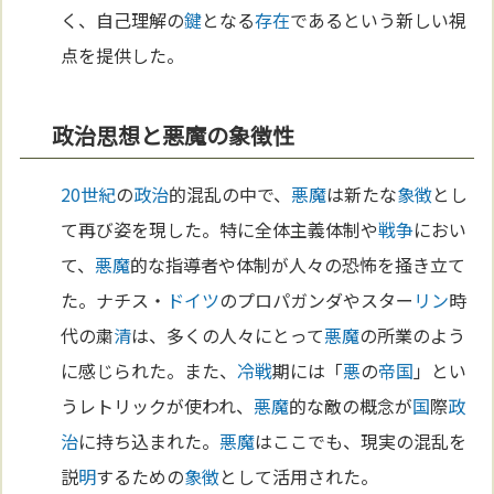
く、自己理解の
鍵
となる
存在
であるという新しい視
点を提供した。
政治思想と悪魔の象徴性
20世紀
の
政治
的混乱の中で、
悪魔
は新たな
象徴
とし
て再び姿を現した。特に全体主義体制や
戦争
におい
て、
悪魔
的な指導者や体制が人々の恐怖を掻き立て
た。ナチス・
ドイツ
のプロパガンダやスター
リン
時
代の粛
清
は、多くの人々にとって
悪魔
の所業のよう
に感じられた。また、
冷戦
期には「
悪
の
帝国
」とい
うレトリックが使われ、
悪魔
的な敵の概念が
国
際
政
治
に持ち込まれた。
悪魔
はここでも、現実の混乱を
説
明
するための
象徴
として活用された。