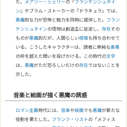
た。
メアリー・シェリー
の『
フランケンシュタイ
ン
』やブラム・ストーカーの『ドラキュラ』では、
悪魔
的な力が恐怖と魅力を同時に提供した。
フラン
ケンシュタイン
の怪物は創造主に反逆し、
存在
その
ものが
悪魔
的だが、人間らしい
感情
も持ち合わせて
いる。こうしたキャラクターは、読者に単純な
善悪
の枠を超えた問いを投げかける。この時代の
文学
は、
悪魔
がただ恐ろしいだけの
存在
ではないことを
示した。
音楽と絵画が描く悪魔の誘惑
ロマン主義
時代には、
音楽
や
絵画
でも
悪魔
が新たな
役割を果たした。
フランツ・リスト
の『メフィス