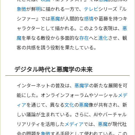
象徴
が鮮
明
に描かれる一方で、
テレビ
シリーズ『ル
シファー』では
悪魔
が人間的な
感情
や葛藤を持つキ
ャラクターとして描かれる。このような表現は、
悪
魔
を単なる敵役から多面的な
存在
へと
進化
させ、観
客の共感を誘う役割を果たしている。
デジタル時代と悪魔学の未来
インターネットの普及は、
悪魔学
の新たな展開を可
能にした。オンラインフォーラムやソーシャル
メデ
ィア
を通じて、異なる
文化
の
悪魔
像が共有され、新
しい議論が生まれている。さらに、AIやバーチャル
リアリティを活用した
メディア
では、
悪魔
が現代社
会の問題を
象徴
する手段として使われている。この