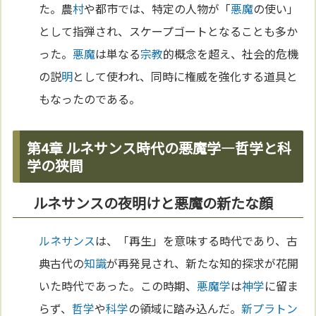
た。農
村
や都市では、特定の人物が「
悪魔
の使い」
として指弾され、スケープゴートとなることも多か
った。
悪魔
は単なる
宗教
的概念を超え、社会的危機
の説
明
として使われ、同時に権威を強化する道具と
もなったのである。
第4章 ルネサンス時代の悪魔学—哲学と科
学の狭間
ルネサンスの夜明けと悪魔の新たな顔
ルネサンス
は、「再生」を意味する時代であり、古
典古代の
知識
が再発見され、新たな知的探求が花開
いた時代であった。この時期、
悪魔学
は
神学
に留ま
らず、
哲学
や
科学
の領域に踏み込んだ。
新プラトン