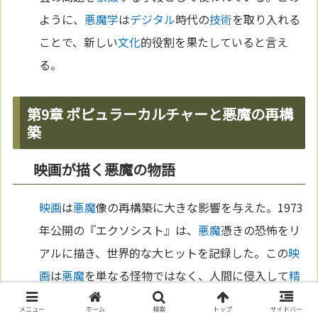
ように、
悪魔学
は
デジタル
時代の
技術
を取り入れる
ことで、新しい
文化
的役割を果たしていると言え
る。
第9章 ポピュラーカルチャーと悪魔の再構
築
映画が描く悪魔の物語
映画
は
悪魔
像の再構築に大きな影響を与えた。1973
年公開の『エクソシスト』は、
悪魔
憑きの恐怖をリ
アルに描き、世界的な大ヒットを記録した。この
映
画
は
悪魔
を単なる怪物ではなく、人間に侵入して
精
神
と身体を支配する
存在
として表現した。一方で、
メニュー
ホーム
検索
トップ
サイドバー