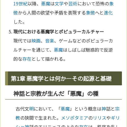
19世紀
以降、
悪魔
は
文学
や
芸術
において恐怖の
象
徴
から人間の欲望や矛盾を表現する
象徴
へと
進化
した。
現代における
悪魔学
とポピュラーカルチャー
現代では
映画
、
音楽
、ゲームなどのポピュラーカ
ルチャーを通じて、
悪魔
はしばしば魅惑的で反逆
的な
存在
として描かれる。
第1章 悪魔学とは何か—その起源と基礎
神話と宗教が生んだ「悪魔」の種
古代文
明
において、「
悪魔
」という概念は
神
話と
宗
教
の狭間で生まれた。
メソポタミア
の
リリス
や
ギリ
シャ
神
話のエリニュスのような
存在
は、秩序を乱し