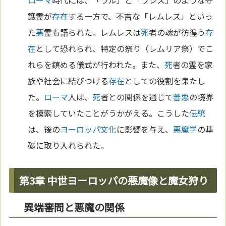
ローマ
時代には、「ラル」と「ラレス」のような守
護霊が
存在
する一方で、不吉な「レムレス」といっ
た
悪
霊も語られた。レムレスは
死
者の魂が彷徨う
存
在
として恐れられ、特定の祭り（レムリア祭）でこ
れらを鎮める儀式が行われた。また、
死
者の霊を家
族や社会に結びつける
存在
としての役割を果たし
た。
ローマ
人は、
死
者との関係を通じて
善悪
の境界
を模索していたことがうかがえる。こうした
伝統
は、後の
ヨーロッパ
文化
に影響を与え、
悪魔学
の基
礎に取り入れられた。
第3章 中世ヨーロッパの悪魔像と魔女狩り
異端審問と悪魔の関係