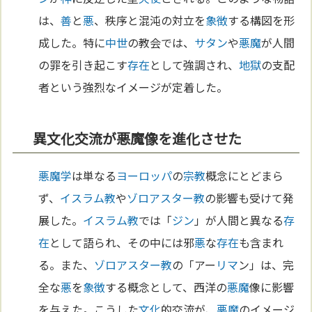
は、
善
と
悪
、秩序と混沌の対立を
象徴
する構図を形
成した。特に
中世
の教会では、
サタン
や
悪魔
が人間
の罪を引き起こす
存在
として強調され、
地獄
の支配
者という強烈なイメージが定着した。
異文化交流が悪魔像を進化させた
悪魔学
は単なる
ヨーロッパ
の
宗教
概念にとどまら
ず、
イスラム教
や
ゾロアスター教
の影響も受けて発
展した。
イスラム教
では「
ジン
」が人間と異なる
存
在
として語られ、その中には邪
悪
な
存在
も含まれ
る。また、
ゾロアスター教
の「アー
リマ
ン」は、完
全な
悪
を
象徴
する概念として、西洋の
悪魔
像に影響
を与えた。こうした
文化
的交流が、
悪魔
のイメージ