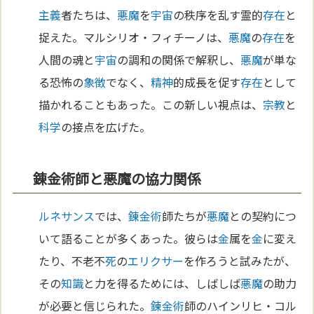
主義
者たちは、
悪魔
を
宇宙
の秩序を乱す霊的
存在
と
捉えた。マルシリオ・フィチーノは、
悪魔
の
存在
を
人間の魂と
宇宙
の調和の関係で解釈し、
悪魔
が単な
る恐怖の
象徴
でなく、
精神
的成長を促す
存在
として
描かれることもあった。この新しい視点は、
宗教
と
科学
の接点を広げた。
錬金術師と悪魔の協力関係
ルネサンス
では、
錬金術
師たちが
悪魔
との契約につ
いて語ることが多くあった。彼らは
金
属を
金
に変え
たり、不老不
死
の
エリクサー
を作ろうと試みたが、
その
知識
と力を得るためには、しばしば
悪魔
の助力
が必要と信じられた。
錬金術
師のハインリヒ・コル