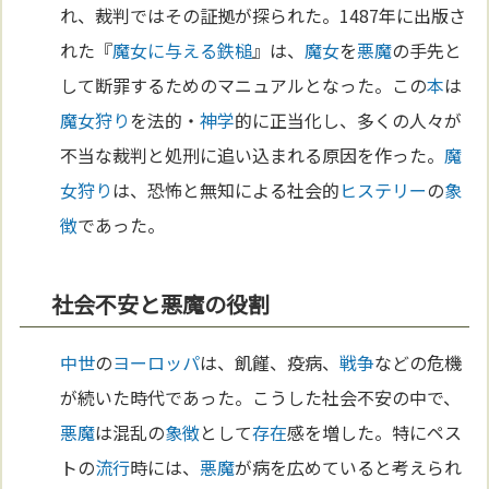
れ、裁判ではその証拠が探られた。1487年に出版さ
れた『
魔女に与える鉄槌
』は、
魔女
を
悪魔
の手先と
して断罪するためのマニュアルとなった。この
本
は
魔女狩り
を法的・
神学
的に正当化し、多くの人々が
不当な裁判と処刑に追い込まれる原因を作った。
魔
女狩り
は、恐怖と無知による社会的
ヒステリー
の
象
徴
であった。
社会不安と悪魔の役割
中世
の
ヨーロッパ
は、飢饉、疫病、
戦争
などの危機
が続いた時代であった。こうした社会不安の中で、
悪魔
は混乱の
象徴
として
存在
感を増した。特にペス
トの
流行
時には、
悪魔
が病を広めていると考えられ