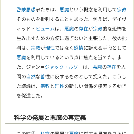
啓蒙思想
家たちは、
悪魔
という概念を利用して
宗教
そのものを批判することもあった。例えば、デイヴ
ィッド・
ヒューム
は、
悪魔
の
存在
が
宗教
的な恐怖を
生み出すための方便に過ぎないと主張した。彼の批
判は、
宗教
が
理性
ではなく
感情
に訴える手段として
悪魔
を利用しているという点に焦点を当てた。ま
た、ジャン＝
ジャック・ルソー
は、
悪魔
の
存在
を人
間の
自然
な
善
性に反するものとして捉えた。こうし
た議論は、
宗教
と
理性
の新しい関係を模索する動き
を促進した。
科学の発展と悪魔の再定義
この時代、
科学
の発展は
悪魔
に対する見方をさらに