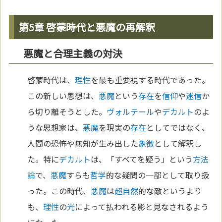
第5章 啓蒙時代と悪魔の再解釈
悪魔と合理主義の対決
啓蒙時代は、
理性
を最も重要視する時代であった。
この新しい思想は、
悪魔
という
存在
を
信仰
や
迷信
か
ら切り離そうとした。
ヴォルテール
や
デカルト
のよ
うな思想家は、
悪魔
を現実の
存在
としてではなく、
人間の恐怖や無知が生み出した
象徴
として解釈し
た。特に
デカルト
は、「すべてを疑う」という
方法
論
で、
悪魔
すらも
哲学
的な疑問の一部として取り扱
った。この時代、
悪魔
は
超自然
的な敵というより
も、
理性
の
光
によって払われる影と見なされるよう