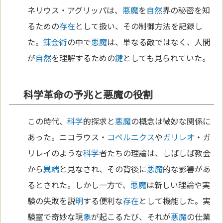
ネリウス・アグリッパは、
悪魔
を
自然
界の秘密を知
るための
存在
として扱い、その制御方法を記録し
た。
錬金術
の中で
悪魔
は、単なる敵ではなく、人間
が
自然
を理解するための
鍵
としても見られていた。
科学革命の予兆と悪魔の役割
この時代、
科学
的探求と
悪魔
の概念は微妙な関係に
あった。ニコラウス・
コペルニクス
や
ガリレオ
・ガ
リレイのような
科学
者たちの理論は、しばしば教会
から
異端
と見なされ、その背後に
悪魔
的な影響があ
るとされた。しかし一方で、
悪魔
は新しい理論や実
験の失敗を説
明
する便利な
存在
として機能した。実
験室で奇妙な現
象
が起こるたび、それが
悪魔
の仕業