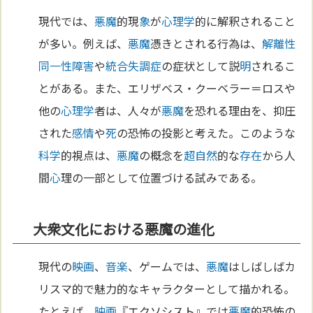
現代では、
悪魔
的現
象
が
心理学
的に解釈されること
が多い。例えば、
悪魔
憑きとされる行為は、
解離性
同一性障害
や
統合失調症
の症状として説
明
されるこ
とがある。また、エリザベス・クーベラー＝ロスや
他の
心理学
者は、人々が
悪魔
を恐れる理由を、抑圧
された
感情
や
死
の恐怖の投影と考えた。このような
科学
的視点は、
悪魔
の概念を
超自然
的な
存在
から人
間
心
理の一部として位置づける試みである。
大衆文化における悪魔の進化
現代の
映画
、
音楽
、ゲームでは、
悪魔
はしばしばカ
リスマ的で魅力的なキャラクターとして描かれる。
たとえば、
映画
『エクソシスト』では
悪魔
的恐怖の