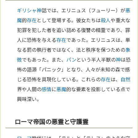
ギリシャ
神
話では、エリニュス（フューリー）が
悪
魔
的
存在
として登場する。彼女たちは
殺人
や重大な
犯罪を犯した者を追い詰める復讐の精霊であり、罪
人に恐怖を与える
存在
であった。エリニュスは、単
なる罰の執行者ではなく、法と秩序を保つための
象
徴
でもあった。また、
パン
という半人半獣の
神
は恐
怖の語源「パニック」となり、人々が未知の森で感
じる恐怖を具現化している。これらの
存在
は、
自然
界や人間の
感情
に
悪魔
的な要素を投影している点で
興味深い。
ローマ帝国の悪霊と守護霊