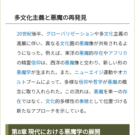
多文化主義と悪魔の再発見
20世紀
後半、
グローバリゼーション
や多
文化
主義の
進展に伴い、異なる
文化
圏の
悪魔
像が共有されるよ
うになった。例えば、東洋の
悪魔
的
存在
や
アフリカ
の精霊
信仰
は、西洋の
悪魔
像と交わり、新しい形の
悪魔学
が生まれた。また、
ニューエイジ
運動やオ
カ
ルト
ブームによって、多様な
信仰
や
哲学
が
悪魔
の概
念に取り入れられた。この流れは、
悪魔
を単一の
存
在
ではなく、
文化
的多様性の
象徴
として位置づける
新たなアプローチを示している。
第8章 現代における悪魔学の展開