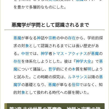
を豊かで多層的なものにした。
悪魔学が学問として認識されるまで
悪魔
が単なる
神
話や
宗教
の中の
存在
から、学術的探
求の対
象
として認識されるまでには長い歴史があ
る。
中世
では、
神学
者
トマス・アクィナス
が
悪魔
の
存在
を体系化しようとした。彼は『
神学大全
』で
悪
魔
について議論し、
哲学
的にその
本
質を解
明
しよう
と試みた。この時期の探究は、
ルネサンス
以降の
悪
魔学
の基礎となり、
悪魔
が単なる
信仰
ではなく、知
的対
象
として扱われる時代への扉を開いた。