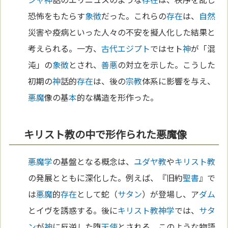
恐怖をもたらす
象徴
だった。これらの
存在
は、
自然
災害や疫病といった人々の不安を擬人化した結果と
考えられる。一方、
古代エジプト
ではセト
神
が「混
沌」の
象徴
とされ、
善悪
の対立を示した。こうした
初期の
神
話的
存在
は、後の
宗教
体系に影響を与え、
悪魔
像の基
本
的な構造を形作った。
キリスト教の中で形作られた悪魔像
悪魔学
の基盤となる概念は、
ユダヤ教
や
キリスト教
の発展とともに深化した。例えば、『旧約
聖書
』で
は
悪魔
的
存在
として蛇（
サタン
）が登場し、ア
ダム
とイヴを誘惑する。後に
キリスト教
神学
では、
サタ
ン
が
神
に反逆した堕
天使
とされる。このような物語