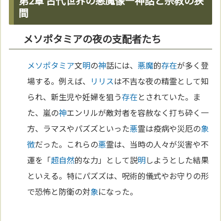
第2章 古代世界の悪魔像—神話と宗教の狭
間
メソポタミアの夜の支配者たち
メソポタミア
文
明
の
神
話には、
悪魔
的
存在
が多く登
場する。例えば、
リリス
は不吉な夜の精霊として知
られ、新生児や妊婦を狙う
存在
とされていた。ま
た、嵐の
神
エンリルが敵対者を容赦なく打ち砕く一
方、ラマスやパズズといった
悪
霊は疫病や災厄の
象
徴
だった。これらの
悪
霊は、当時の人々が災害や不
運を「
超自然
的な力」として説
明
しようとした結果
といえる。特にパズズは、呪術的儀式やお守りの形
で恐怖と防衛の対
象
になった。