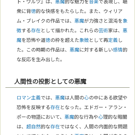
ト・ワルツ』は、
悪魔
的な魅力を
音楽
で表現し、聴
衆に背
徳
的な快感をもたらした。また、ウィリア
ム・ブレイクの作品では、
悪魔
が力強さと混沌を
象
徴
する
存在
として描かれた。これらの
芸術
家は、
悪
魔
を恐怖や道
徳
の枠を超えた
象徴
として再
定義
し
た。この時期の作品は、
悪魔
に対する新しい
感情
的
な反応を生み出した。
人間性の投影としての悪魔
ロマン主義
では、
悪魔
は人間の
心
の中にある欲望や
恐怖を反映する
存在
となった。エドガー・アラン・
ポーの物語において、
悪魔
的な行為や
心
理的な暗闇
は、
超自然
的な
存在
ではなく、人間の内面的な問題