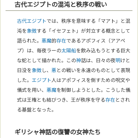
古代エジプトの混沌と秩序の戦い
古代エジプト
では、秩序を意味する「マアト」と混
沌を
象徴
する「イセフェト」が対立する概念として
語られた。
悪魔
的
存在
であるアポフィス（アアペ
プ）は、毎夜ラーの
太陽
船
を飲み込もうとする巨大
な蛇として描かれた。この
神
話は、日々の夜
明
けと
日没を
象徴
し、
悪
との戦いを永遠のものとして表現
した。
エジプト
人はアポフィスを倒すための呪文や
儀式を用い、
悪魔
を制御しようとした。こうした儀
式は王権とも結びつき、王が秩序を守る
存在
とされ
る基盤となった。
ギリシャ神話の復讐の女神たち