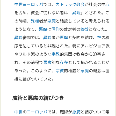
中世
ヨーロッパ
では、
カトリック教会
が社会の中
心
を占め、教会に従わない者は「
異端
」とされた。こ
の時期、
異端
者が
悪魔
と結託していると考えられる
ようになり、
悪魔
は
信仰
の敵対者の
象徴
となった。
異端
審問では、
異端
者が
悪魔
と契約を結び、
神
の秩
序を乱していると非難された。特にアルビジョア派
やワルド派のような
宗教
的集団は教会から迫害さ
れ、その過程で
悪魔
的な
存在
として描かれることが
あった。このように、
宗教
的権威と
悪魔
の概念は密
接に結びついていた。
魔術と悪魔の結びつき
中世
の
ヨーロッパ
では、魔術が
悪魔
と結びついて考