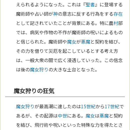
えられるようになった。これは『
聖書
』に登場する
魔術師や占い師が
神
の意志に反する行為をする
存在
として記されていたことが背景にある。特に農
村
部
では、病気や作物の不作が魔術師の呪いによるもの
と信じられた。魔術師や
魔女
が
悪魔
と契約を結び、
その力を借りて災厄を起こしているとする考え方
は、一般大衆の間で広く浸透していった。この信念
は後の
魔女狩り
の大きな土台となった。
魔女狩りの狂気
魔女狩り
が最高潮に達したのは
15世紀
から
17世紀
で
あるが、その起源は
中世
にある。
魔女
は
悪魔
と契約
を結び、飛行術や呪いといった特殊な力を得たとさ