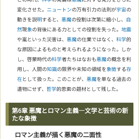
変化させた。
ニュートン
の万有引力の法則が
宇宙
の
動きを説
明
すると、
悪魔
の役割は次第に縮小し、
自
然
現
象
の背後にある力としての役割を失った。
地震
や嵐といった災害は、
悪魔
の仕業ではなく、
科学
的
な原因によるものと考えられるようになった。しか
し、啓蒙時代の
科学
者たちはなおも
悪魔
の概念を利
用し、人間の
知識
の限界や未知の領域を
象徴
する
存
在
として扱った。このことが、
悪魔
を単なる過去の
遺物にせず、
哲学
的思索の題材として残した。
第6章 悪魔とロマン主義—文学と芸術の新
たな象徴
ロマン主義が描く悪魔の二面性