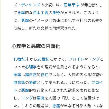
ズ・
ディケンズ
の小説には、
産業革命
の犠牲者とし
て
悪魔
的な
資本主義
の
象徴
が見られる。このよう
に、
悪魔
のイメージは急速に変化する社会の影響を
反映し、新たな文脈で再解釈された。
心理学と悪魔の内面化
19世紀
末から
20世紀
にかけて、
フロイト
や
ユング
と
いった
心理学
者の理論が注目されるようになると、
悪魔
は
超自然
的
存在
ではなく、人間の内なる欲望や
無意識
の
象徴
として語られるようになった。
フロイ
ト
は
悪魔
的な行動を抑圧された欲求の表れと見な
し、
ユング
は
悪魔
を人間の「影」として位置づけ
た。これらの理論は、
悪魔
が単なる外部の敵ではな