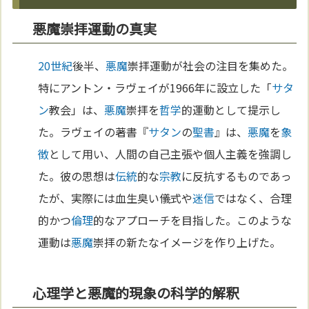
悪魔崇拝運動の真実
20世紀
後半、
悪魔
崇拝運動が社会の注目を集めた。
特にアントン・ラヴェイが1966年に設立した「
サタ
ン
教会」は、
悪魔
崇拝を
哲学
的運動として提示し
た。ラヴェイの著書『
サタン
の
聖書
』は、
悪魔
を
象
徴
として用い、人間の自己主張や個人主義を強調し
た。彼の思想は
伝統
的な
宗教
に反抗するものであっ
たが、実際には血生臭い儀式や
迷信
ではなく、合理
的かつ
倫理
的なアプローチを目指した。このような
運動は
悪魔
崇拝の新たなイメージを作り上げた。
心理学と悪魔的現象の科学的解釈