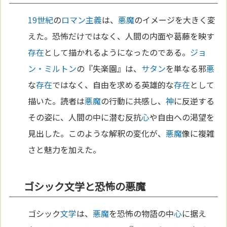
19世紀
の
ロマン主義
は、
悪魔
のイメージを大きく変
えた。恐怖だけではなく、人間の内面や葛藤を映す
存在
として描かれるようになったのである。
ジョ
ン・ミルトン
の『失楽園』は、
サタン
を単なる邪
悪
な
存在
ではなく、自由を求める英雄的な
存在
として
描いた。読者は
悪魔
の行動に共感し、
神
に反逆する
その姿に、人間の中に潜む反抗
心
や自由への渇望を
見出した。このような解釈の変化が、
悪魔
像に複雑
さと魅力を加えた。
ゴシック文学と恐怖の悪魔
ゴシック
文学
は、
悪魔
を恐怖の物語の中
心
に据え