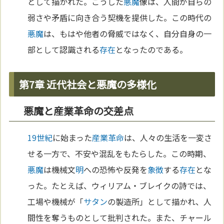
として描かれた。こうした
悪魔
像は、人間が自らの
弱さや矛盾に向き合う契機を提供した。この時代の
悪魔
は、もはや他者の脅威ではなく、自分自身の一
部として認識される
存在
となったのである。
第7章 近代社会と悪魔の多様化
悪魔と産業革命の交差点
19世紀
に始まった
産業革命
は、人々の生活を一変さ
せる一方で、不安や混乱をもたらした。この時期、
悪魔
は機械文
明
への恐怖や反発を
象徴
する
存在
とな
った。たとえば、ウィリアム・ブレイクの詩では、
工場や機械が「
サタン
の製造所」として描かれ、人
間性を奪うものとして批判された。また、チャール