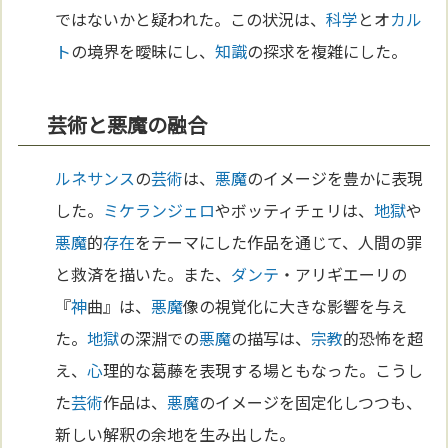
ではないかと疑われた。この状況は、
科学
とオ
カル
ト
の境界を曖昧にし、
知識
の探求を複雑にした。
芸術と悪魔の融合
ルネサンス
の
芸術
は、
悪魔
のイメージを豊かに表現
した。
ミケランジェロ
やボッティチェリは、
地獄
や
悪魔
的
存在
をテーマにした作品を通じて、人間の罪
と救済を描いた。また、
ダンテ
・アリギエーリの
『
神
曲』は、
悪魔
像の視覚化に大きな影響を与え
た。
地獄
の深淵での
悪魔
の描写は、
宗教
的恐怖を超
え、
心
理的な葛藤を表現する場ともなった。こうし
た
芸術
作品は、
悪魔
のイメージを固定化しつつも、
新しい解釈の余地を生み出した。