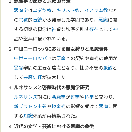
悪魔学
の起源と
宗教
的背景
悪魔学
は
ユダヤ教
、
キリスト教
、
イスラム教
など
の
宗教
的
伝統
から発展した学問であり、
悪魔
に関
する初期の概念は
神
聖な秩序を乱す
存在
として
神
話や聖典に描かれている。
中世
ヨーロッパ
における
魔女狩り
と
悪魔
信仰
中世
ヨーロッパ
では
悪魔
との契約や魔術の使用が
異端
審問の主要な焦点となり、社会不安の
象徴
と
して
悪魔
信仰
が拡大した。
ルネサンス
と啓蒙時代の
悪魔学
研究
ルネサンス
期には
悪魔学
が
哲学
や
科学
と交わり、
新プラトン主義
や
錬金術
の影響を受けて
悪魔
に関
する
知識
体系が再構築された。
近代の
文学
・
芸術
における
悪魔
の
象徴