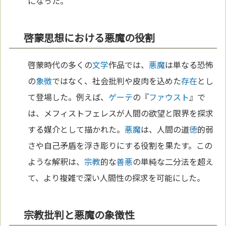
になった。
啓蒙思想における悪魔の役割
啓蒙時代の多くの
文学
作品では、
悪魔
は単なる恐怖
の
象徴
ではなく、社会批判や皮肉を込めた
存在
とし
て登場した。例えば、
ゲーテ
の『
ファウスト
』で
は、メフィストフェレスが人間の欲望と限界を探求
する媒介として描かれた。
悪魔
は、人間の道
徳
的弱
さや自己矛盾を浮き彫りにする役割を果たす。この
ような解釈は、
宗教
的な
善悪
の単純な二分法を超え
て、より複雑で深い人間性の探求を可能にした。
宗教批判と悪魔の象徴性