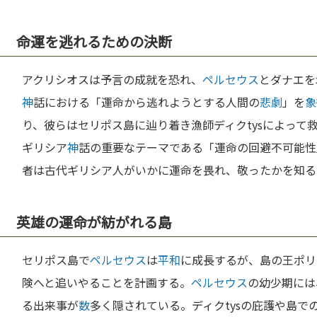
命運を逃れるための決断
アクリシオスは予言の成就を恐れ、
ペルセウス
とダナエを
神
話における「運命から逃れようとする人間の
悲劇
」を
象
り、彼らはセリポス島に辿り着き漁師ディクtysによって
ギリシア
神
話の重要なテーマである「運命の回避不可能性
者は古代ギリシア人がいかに運命を畏れ、敬ったかを知る
英雄の運命が紡がれる島
セリポス島で
ペルセウス
は
平和
に成長するが、島の王ポリ
険へと追いやることを計画する。
ペルセウス
の幼少期には
る出来事が
数
多く隠されている。ディクtysの庇護や島で