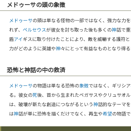
メドゥーサの頭の象徴
メドゥーサ
の頭は単なる怪物の一部ではなく、強力な力を
れず、
ペルセウス
が彼女を討ち取った後も多くの
神
話で重
盾
アイ
ギスに取り付けたことにより、敵を威嚇する護符と
力がどのように英雄や
神
々にとって有益なものとなり得る
恐怖と神話の中の救済
メドゥーサ
の物語は単なる恐怖の
象徴
ではなく、ギリシア
る。彼女の
死
後、首から生まれたペガサスやクリュサオル
は、破壊が新たな創造につながるという
神
話的なテーマを
は
神
話が単に恐怖を描くだけでなく、再生や
希望
の物語で