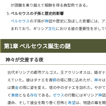
が困難を乗り越えて報酬を得る典型例である。
ペルセウス
の子孫と歴史的影響
ペルセウス
の子孫が
神
話や歴史に及ぼした影響には、ア
まれており、ギリシア
文化
における彼の重要性を示して
第1章 ペルセウス誕生の謎
神々が交差する夜
古代ギリシアの都市アルゴス。王アクリシオスは、娘ダナ
えていた。彼はダナエを青
銅
の塔に閉じ込めたが、
神
々は
は黄
金
の雨に姿を変え、塔の中のダナエを訪れた。やがて
ぐ
象徴
となる
存在
である。
ゼウス
の行動にはギリシア
神
話
運命、そして彼女を取り巻く恐怖と
希望
は、物語の幕を開