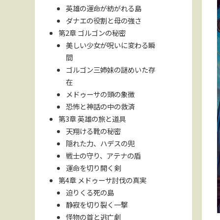
英雄の運命が紡がれる島
ダナエの役割と母の強さ
第2章 ゴルゴンの秘密
美しい少女が呪いに変わる瞬
間
ゴルゴン三姉妹の謎めいた存
在
メドゥーサの頭の象徴
恐怖と神話の中の救済
第3章 英雄の旅と道具
天翔ける靴の秘密
隠れた力、ハデスの兜
戦士の守り、アテナの盾
運命を切り開く剣
第4章 メドゥーサ討伐の真実
迫りくる死の島
静寂を切り裂く一撃
怪物の首と逃亡劇