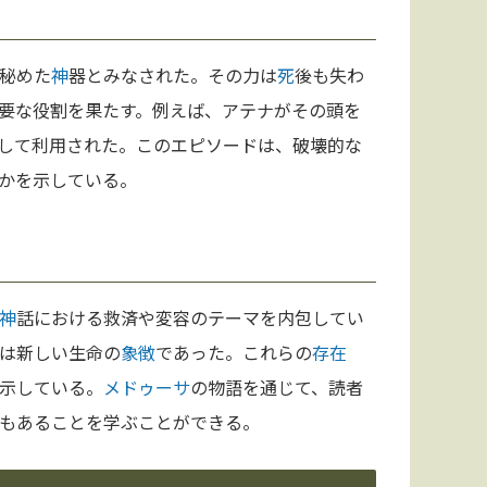
秘めた
神
器とみなされた。その力は
死
後も失わ
要な役割を果たす。例えば、アテナがその頭を
して利用された。このエピソードは、破壊的な
かを示している。
神
話における救済や変容のテーマを内包してい
は新しい生命の
象徴
であった。これらの
存在
示している。
メドゥーサ
の物語を通じて、読者
もあることを学ぶことができる。