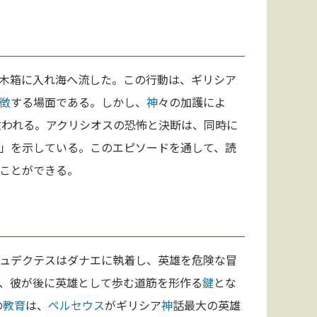
木箱に入れ海へ流した。この行動は、ギリシア
徴
する場面である。しかし、
神
々の加護によ
救われる。アクリシオスの恐怖と決断は、同時に
」を示している。このエピソードを通して、読
ことができる。
ュデクテスはダナエに執着し、英雄を危険な冒
、彼が後に英雄として歩む道筋を形作る
鍵
とな
の
教育
は、
ペルセウス
がギリシア
神
話最大の英雄