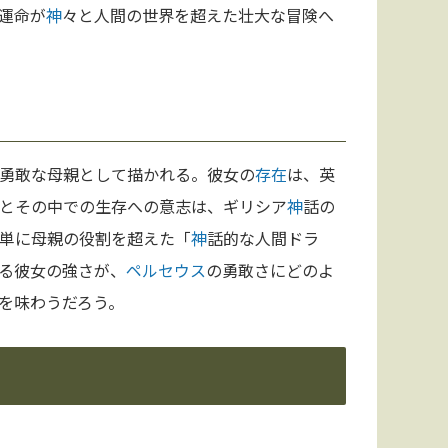
運命が
神
々と人間の世界を超えた壮大な冒険へ
勇敢な母親として描かれる。彼女の
存在
は、英
とその中での生存への意志は、ギリシア
神
話の
単に母親の役割を超えた「
神
話的な人間ドラ
る彼女の強さが、
ペルセウス
の勇敢さにどのよ
を味わうだろう。