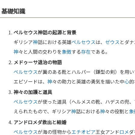
基礎知識
ペルセウス
神
話の起源と背景
ギリシア
神
話における英雄
ペルセウス
は、
ゼウス
とダナ
神
々と人間の交わりを
象徴
する
存在
である。
メドゥーサ
退治の物語
ペルセウス
が翼のある靴とハルパー（鎌型の剣）を用い
エピソードは、
神
々の助力と英雄の勇気を描いた中
心
的
神
々の加護と道具
ペルセウス
が使った道具（ヘルメスの靴、ハデスの兜、
えられたもので、ギリシア
神
話における
神
々の役割と
象
アンド
ロメ
ダ救出と
結婚
ペルセウス
が海の怪物から
エチオピア
王女アンド
ロメ
ダ