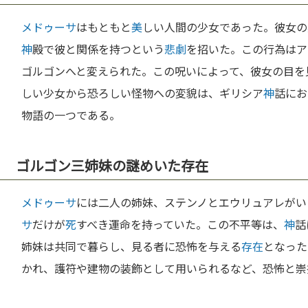
メドゥーサ
はもともと
美
しい人間の少女であった。彼女の
神
殿で彼と関係を持つという
悲劇
を招いた。この行為はア
ゴルゴンへと変えられた。この呪いによって、彼女の目を
しい少女から恐ろしい怪物への変貌は、ギリシア
神
話にお
物語の一つである。
ゴルゴン三姉妹の謎めいた存在
メドゥーサ
には二人の姉妹、ステンノとエウリュアレがい
サ
だけが
死
すべき運命を持っていた。この不平等は、
神
話
姉妹は共同で暮らし、見る者に恐怖を与える
存在
となった
かれ、護符や建物の装飾として用いられるなど、恐怖と崇