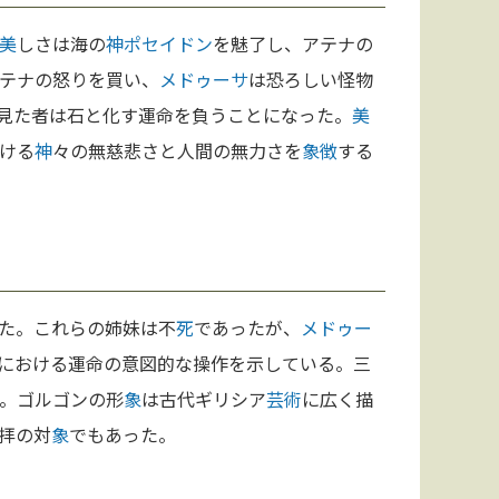
美
しさは海の
神
ポセイドン
を魅了し、アテナの
テナの怒りを買い、
メドゥーサ
は恐ろしい怪物
見た者は石と化す運命を負うことになった。
美
ける
神
々の無慈悲さと人間の無力さを
象徴
する
た。これらの姉妹は不
死
であったが、
メドゥー
における運命の意図的な操作を示している。三
。ゴルゴンの形
象
は古代ギリシア
芸術
に広く描
拝の対
象
でもあった。