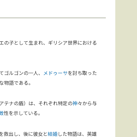
エの子として生まれ、ギリシア世界における
てゴルゴンの一人、
メドゥーサ
を討ち取った
な物語である。
アテナの盾）は、それぞれ特定の
神
々から与
徴
性を示している。
を救出し、後に彼女と
結婚
した物語は、英雄