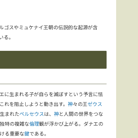
ルゴスやミュケナイ王朝の伝説的な起源が含
いる。
エに生まれる子が自らを滅ぼすという予言に怯
これを阻止しようと動き出す。
神
々の王
ゼウス
生まれた
ペルセウス
は、
神
と人間の世界をつな
独特の複雑な
倫理
観が浮かび上がる。ダナエの
ける重要な
鍵
である。