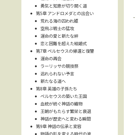
勇気と知恵が切り開く道
第5章 アンドロメダとの出会い
荒れる海の囚われ姫
空飛ぶ戦士の猛攻
運命の愛と新たな絆
恋と困難を超えた結婚式
第7章 ペルセウスの帰還と復讐
運命の再会
ラーリッサの競技祭
逃れられない予言
新たなる道へ
第8章 英雄の子孫たち
ペルセウスの築いた王国
血統が紡ぐ神話の織物
王朝がもたらす繁栄と衰退
神話が歴史へと変わる瞬間
第9章 神話の伝承と変容
物語の形を変える時代の波