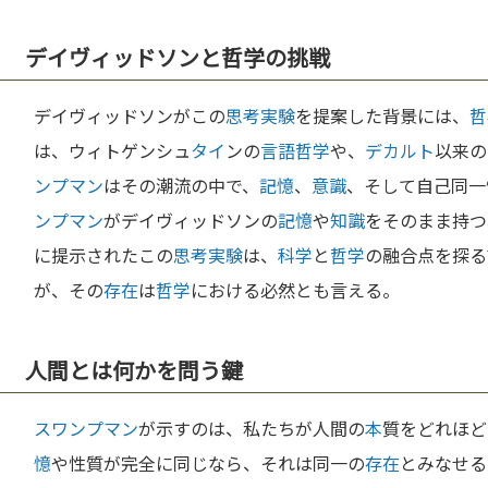
デイヴィッドソンと哲学の挑戦
デイヴィッドソンがこの
思考実験
を提案した背景には、
哲
は、ウィトゲンシュ
タイ
ンの
言語哲学
や、
デカルト
以来の
ンプマン
はその潮流の中で、
記憶
、
意識
、そして自己同一
ンプマン
がデイヴィッドソンの
記憶
や
知識
をそのまま持つ
に提示されたこの
思考実験
は、
科学
と
哲学
の融合点を探る
が、その
存在
は
哲学
における必然とも言える。
人間とは何かを問う鍵
スワンプマン
が示すのは、私たちが人間の
本
質をどれほど
憶
や性質が完全に同じなら、それは同一の
存在
とみなせる