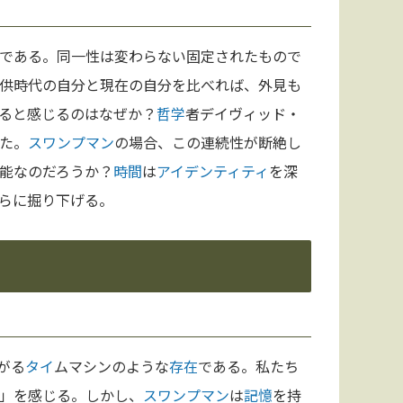
である。同一性は変わらない固定されたもので
供時代の自分と現在の自分を比べれば、外見も
ると感じるのはなぜか？
哲学
者デイヴィッド・
た。
スワンプマン
の場合、この連続性が断絶し
能なのだろうか？
時間
は
アイデンティティ
を深
らに掘り下げる。
がる
タイ
ムマシンのような
存在
である。私たち
」を感じる。しかし、
スワンプマン
は
記憶
を持