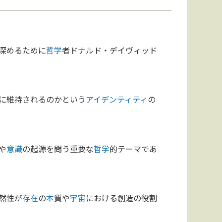
深めるために
哲学
者ドナルド・デイヴィッド
に維持されるのかという
アイデンティティ
の
や
意識
の起源を問う重要な
哲学
的テーマであ
然性が
存在
の
本
質や
宇宙
における創造の役割