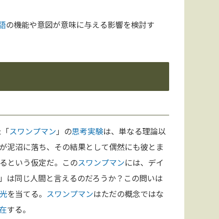
語
の機能や意図が意味に与える影響を検討す
た「
スワンプマン
」の
思考実験
は、単なる理論以
が泥沼に落ち、その結果として偶然にも彼とま
るという仮定だ。この
スワンプマン
には、デイ
」は同じ人間と言えるのだろうか？この問いは
光
を当てる。
スワンプマン
はただの概念ではな
在
する。