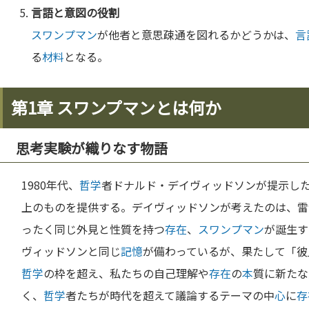
言語
と意図の役割
スワンプマン
が他者と意思疎通を図れるかどうかは、
言
る
材料
となる。
第1章 スワンプマンとは何か
思考実験が織りなす物語
1980年代、
哲学
者ドナルド・デイヴィッドソンが提示し
上のものを提供する。デイヴィッドソンが考えたのは、雷
ったく同じ外見と性質を持つ
存在
、
スワンプマン
が誕生す
ヴィッドソンと同じ
記憶
が備わっているが、果たして「彼
哲学
の枠を超え、私たちの自己理解や
存在
の
本
質に新たな
く、
哲学
者たちが時代を超えて議論するテーマの中
心
に
存