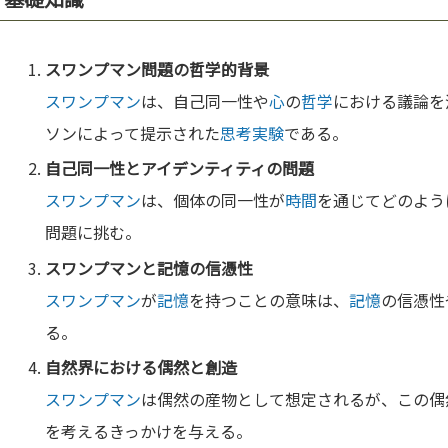
スワンプマン
問題の
哲学
的背景
スワンプマン
は、自己同一性や
心
の
哲学
における議論を
ソンによって提示された
思考実験
である。
自己同一性と
アイデンティティ
の問題
スワンプマン
は、個体の同一性が
時間
を通じてどのよう
問題に挑む。
スワンプマン
と
記憶
の信憑性
スワンプマン
が
記憶
を持つことの意味は、
記憶
の信憑性
る。
自然
界における偶然と創造
スワンプマン
は偶然の産物として想定されるが、この偶
を考えるきっかけを与える。