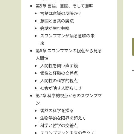
第5章 言語、意図、そして意味
言葉は意識の反映か？
意図と言葉の魔法
会話が生む共鳴
スワンプマンが語る意味の未
来
第6章 スワンプマンの視点から見る
人間性
人間性を問い直す鏡
個性と経験の交差点
人間性の科学的視点
社会が映す人間らしさ
第7章 科学的視点からのスワンプマ
ン
偶然の科学を探る
生物学的な限界を超えて
科学と哲学の交差点
スワンプマンと未来のテクノ