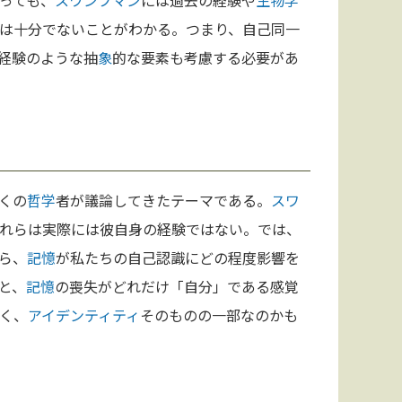
っても、
スワンプマン
には過去の経験や
生物学
は十分でないことがわかる。つまり、自己同一
経験のような抽
象
的な要素も考慮する必要があ
くの
哲学
者が議論してきたテーマである。
スワ
れらは実際には彼自身の経験ではない。では、
ら、
記憶
が私たちの自己認識にどの程度影響を
と、
記憶
の喪失がどれだけ「自分」である感覚
く、
アイデンティティ
そのものの一部なのかも