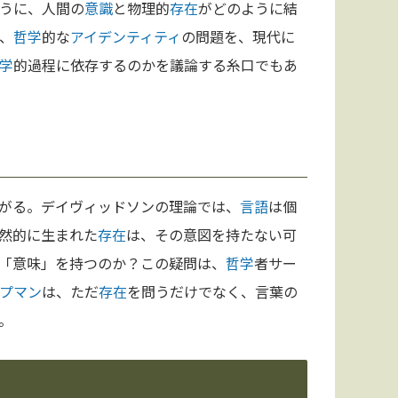
うに、人間の
意識
と物理的
存在
がどのように結
、
哲学
的な
アイデンティティ
の問題を、現代に
学
的過程に依存するのかを議論する糸口でもあ
がる。デイヴィッドソンの理論では、
言語
は個
然的に生まれた
存在
は、その意図を持たない可
「意味」を持つのか？この疑問は、
哲学
者サー
プマン
は、ただ
存在
を問うだけでなく、言葉の
。