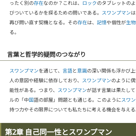
ったく別の
存在
なのか？これは、
ロック
のタブレットのよ
びついているかを探るための問いである。
スワンプマン
は
再び問い直す契機となる。その
存在
は、
記憶
や個性が
生物
る。
言葉と哲学的疑問のつながり
スワンプマン
を通じて、
言語
と
意識
の深い関係も浮かび上
人の意図や経験に依存しており、
スワンプマン
のように偶
能性がある。つまり、
スワンプマン
が話す言葉は果たして
ルの「中
国
語の部屋」問題とも通じる。このように
スワン
持つ力やその限界についても私たちに考える機会を与える
第2章 自己同一性とスワンプマン