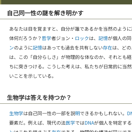
自己同一性の謎を解き明かす
あなたは目を覚ますと、自分が誰であるかを当然のように
体何だろうか？
哲学
者ジョン・
ロック
は、
記憶
が個人の同
ン
のように
記憶
はあっても過去を共有しない
存在
は、どの
は、この「自分らしさ」が物理的な体なのか、それとも経
ちに突きつける。こうした考えは、私たちが日常的に当然
いことを示している。
生物学は答えを持つか？
生物学
は自己同一性の一部を説
明
できるかもしれない。
D
要素だ。例えば、現代の法
医学
では
DNA
が個人を特定する