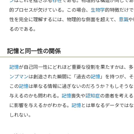
ン
はこれを揺さぶる
存在
である。物理的な構造が同じであ
的プロセスが欠けている。この場合、
生物学
的特徴だけで
性を完全に理解するには、物理的な側面を超えて、
意識
や
るのである。
記憶と同一性の関係
記憶
が自己同一性にどれほど重要な役割を果たすかは、多
ンプマン
は創造された瞬間に「過去の
記憶
」を持つが、そ
この
記憶
は単なる情報に過ぎないのだろうか？もしそうな
与えるのかも問われる。
記憶
喪失や
認知症
の患者を考える
に影響を与えるかがわかる。
記憶
とは単なるデータではな
しれない。