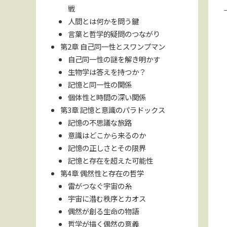
戦
人間とは何かを問う鍵
言葉と哲学的疑問のつながり
第2章 自己同一性とスワンプマン
自己同一性の謎を解き明かす
生物学は答えを持つか？
記憶と同一性の関係
個体性と時間の深い関係
第3章 記憶と意識のパラドックス
記憶の不思議な旅路
意識はどこから来るのか
記憶の正しさとその限界
記憶と存在を超えた可能性
第4章 偶然性と存在の哲学
雷がつなぐ宇宙の糸
宇宙に潜む秩序とカオス
偶然が創る生命の物語
哲学が描く偶然の意義