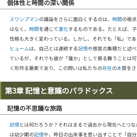
個体性と時間の深い関係
スワンプマン
の議論をさらに面白くするのは、
時間
の視点
はなく、
時間
を通じて
進化
するものである。たとえば、子
性格も大きく変わっている。しかし、それでも「私」であ
ヒューム
は、自己とは連続する
記憶
や感覚の集積だと述べ
ているが、それでも彼が「誰か」として振る舞うことは可
く形作る要素であり、この問いは私たちの
存在
の
本
質をさ
第3章 記憶と意識のパラドックス
記憶の不思議な旅路
記憶
とは何だろうか？それはまるで過去から現在へとつな
は幼少期の
記憶
や、昨日の出来事を思い出すことで「自分