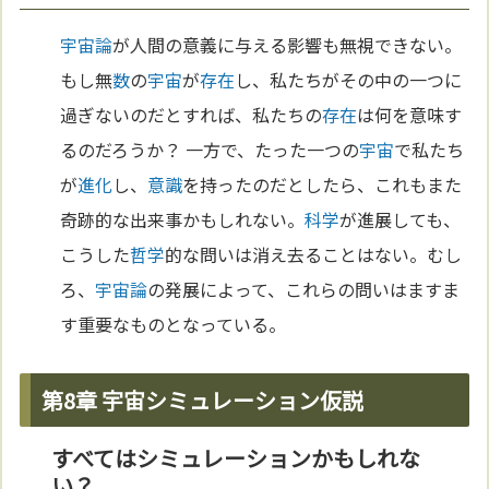
宇宙論
が人間の意義に与える影響も無視できない。
もし無
数
の
宇宙
が
存在
し、私たちがその中の一つに
過ぎないのだとすれば、私たちの
存在
は何を意味す
るのだろうか？ 一方で、たった一つの
宇宙
で私たち
が
進化
し、
意識
を持ったのだとしたら、これもまた
奇跡的な出来事かもしれない。
科学
が進展しても、
こうした
哲学
的な問いは消え去ることはない。むし
ろ、
宇宙論
の発展によって、これらの問いはますま
す重要なものとなっている。
第8章 宇宙シミュレーション仮説
すべてはシミュレーションかもしれな
い？