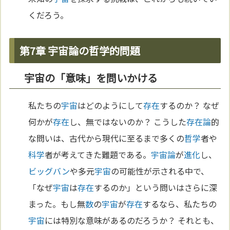
くだろう。
第7章 宇宙論の哲学的問題
宇宙の「意味」を問いかける
私たちの
宇宙
はどのようにして
存在
するのか？ なぜ
何かが
存在
し、無ではないのか？ こうした
存在論
的
な問いは、古代から現代に至るまで多くの
哲学
者や
科学
者が考えてきた難題である。
宇宙論
が
進化
し、
ビッグバン
や多元
宇宙
の可能性が示される中で、
「なぜ
宇宙
は
存在
するのか」という問いはさらに深
まった。もし無
数
の
宇宙
が
存在
するなら、私たちの
宇宙
には特別な意味があるのだろうか？ それとも、