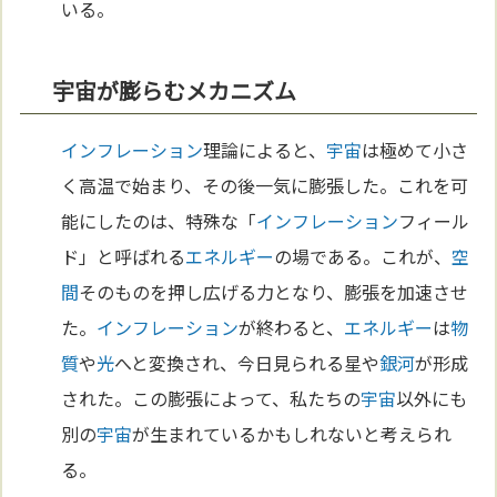
いる。
宇宙が膨らむメカニズム
インフレーション
理論によると、
宇宙
は極めて小さ
く高温で始まり、その後一気に膨張した。これを可
能にしたのは、特殊な「
インフレーション
フィール
ド」と呼ばれる
エネルギー
の場である。これが、
空
間
そのものを押し広げる力となり、膨張を加速させ
た。
インフレーション
が終わると、
エネルギー
は
物
質
や
光
へと変換され、今日見られる星や
銀河
が形成
された。この膨張によって、私たちの
宇宙
以外にも
別の
宇宙
が生まれているかもしれないと考えられ
る。