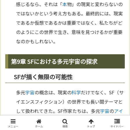
感じるなら、それは「
本
物」の現実と変わらないの
ではないかという考え方もある。最終的には、現実
であるか仮想であるかは重要ではなく、私たちがど
のようにこの世界で生き、意味を見つけるかが重要
なのかもしれない。
第9章 SFにおける多元宇宙の探求
SFが描く無限の可能性
多元
宇宙
の概念は、現実の
科学
だけでなく、SF（サ
イエンスフィクション）の世界でも長い間テーマと
して扱われてきた。SF作家たちは、多元
宇宙
の
アイ
デアを用いて「もしも」の物語を作り上げ、読者に
メニュー
ホーム
検索
トップ
サイドバー
新たな
世界観
を提供している。たとえば、フィリッ