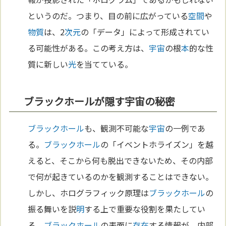
というのだ。つまり、目の前に広がっている
空間
や
物質
は、2
次元
の「データ」によって形成されてい
る可能性がある。この考え方は、
宇宙
の根
本
的な性
質に新しい
光
を当てている。
ブラックホールが隠す宇宙の秘密
ブラックホール
も、観測不可能な
宇宙
の一例であ
る。
ブラックホール
の「イベントホライズン」を越
えると、そこから何も脱出できないため、その内部
で何が起きているのかを観測することはできない。
しかし、ホログラフィック原理は
ブラックホール
の
振る舞いを説
明
する上で重要な役割を果たしてい
る。
ブラックホール
の表面に
存在
する情報が、内部