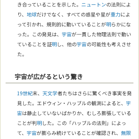
き合っていることを示した。
ニュートン
の法則によ
り、
地球
だけでなく、すべての惑星や星が
重力
によ
って引かれ、規則的に動いていることが
明
らかにな
った。この発見は、
宇宙
が一貫した物理法則で動い
ていることを証
明
し、他の
宇宙
の可能性も考えさせ
た。
宇宙が広がるという驚き
19世紀
末、
天文学
者たちはさらに驚くべき事実を発
見した。エドウィン・ハッブルの観測によると、
宇
宙
は静止していないばかりか、むしろ膨張している
ことが判
明
した。この「ハッブルの法則」によっ
て、
宇宙
が膨らみ続けていることが確認され、
無限