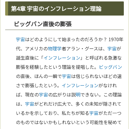
第4章 宇宙のインフレーション理論
ビッグバン直後の膨張
宇宙
はどのようにして始まったのだろうか？ 1970年
代、アメリカの
物理学
者アラン・グースは、
宇宙
が
誕生直後に「
インフレーション
」と呼ばれる急激な
膨張を経験したという理論を提唱した。
ビッグバン
の直後、ほんの一瞬で
宇宙
は信じられないほどの速
さで膨張したという。
インフレーション
がなけれ
ば、現在の
宇宙
の広がりは説
明
できない。この理論
は、
宇宙
がどれだけ広大で、多くの未知が隠されて
いるかを示しており、私たちが知る
宇宙
がただ一つ
のものではないかもしれないという可能性を秘めて