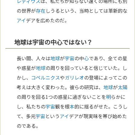
レティウス
は、私たちが知らない遠くの場所にも別
の世界が
存在
しうるという、当時としては革新的な
アイ
デアを広めたのだ。
地球は宇宙の中心ではない？
長い間、人々は
地球
が
宇宙
の中
心
であり、全ての星
や惑星が
地球
の周りを回っていると信じていた。し
かし、
コペルニクス
や
ガリレオ
の登場によってこの
考えは大きく変わった。彼らの研究は、
地球
が
太陽
の周りを回る1つの惑星に過ぎないことを
明
らかに
し、私たちの
宇宙
観を根
本
的に揺るがせた。こうし
て、多元
宇宙
という
アイ
デアが現実味を帯び始めた
のである。