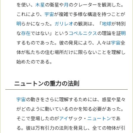
を使い、
木星
の衛星や
月
のクレーターを観測した。
これにより、
宇宙
が複雑で多様な構造を持つことが
明
らかになった。
ガリレオ
の観測は、「
地球
が特別
な
存在
ではない」という
コペルニクス
の理論を証
明
するものであった。彼の発見により、人々は
宇宙
全
体が私たちの住む場所だけに限らないことを理解し
始めたのである。
ニュートンの重力の法則
宇宙
の動きをさらに理解するためには、惑星や星々
がどのように動いているのかを知る必要があった。
そこで登場したのが
アイ
ザック・
ニュートン
であ
る。彼は万有引力の法則を発見し、全ての物体が引