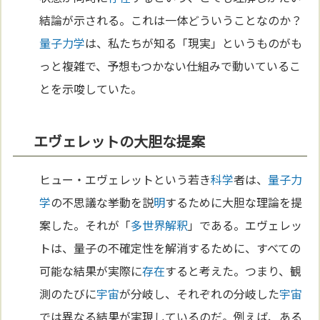
結論が示される。これは一体どういうことなのか？
量子力学
は、私たちが知る「現実」というものがも
っと複雑で、予想もつかない仕組みで動いているこ
とを示唆していた。
エヴェレットの大胆な提案
ヒュー・エヴェレットという若き
科学
者は、
量子力
学
の不思議な挙動を説
明
するために大胆な理論を提
案した。それが「
多世界解釈
」である。エヴェレッ
トは、量子の不確定性を解消するために、すべての
可能な結果が実際に
存在
すると考えた。つまり、観
測のたびに
宇宙
が分岐し、それぞれの分岐した
宇宙
では異なる結果が実現しているのだ。例えば、ある