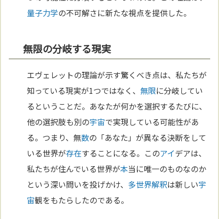
量子力学
の不可解さに新たな視点を提供した。
無限の分岐する現実
エヴェレットの理論が示す驚くべき点は、私たちが
知っている現実が1つではなく、
無限
に分岐してい
るということだ。あなたが何かを選択するたびに、
他の選択肢も別の
宇宙
で実現している可能性があ
る。つまり、無
数
の「あなた」が異なる決断をして
いる世界が
存在
することになる。この
アイ
デアは、
私たちが住んでいる世界が
本
当に唯一のものなのか
という深い問いを投げかけ、
多世界解釈
は新しい
宇
宙
観をもたらしたのである。