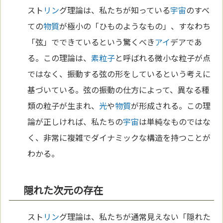
スト
リン
グ理論は、私たちが知っている
宇宙
のすべ
ての
物質
が極小の「ひものようなもの」、すなわち
「弦」でできているという驚くべき
アイ
デアであ
る。この理論は、
素粒子
と呼ばれる微小な粒子が点
ではなく、振動する弦の形をしているという考えに
基づいている。弦の振動の仕方によって、異なる種
類の粒子が生まれ、
光
や
物質
が形成される。この理
論が正しければ、私たちの
宇宙
は単純なものではな
く、非常に複雑でダイナミックな構造を持つことが
わかる。
隠れた次元の存在
スト
リン
グ理論は、私たちが通常見えない「隠れた