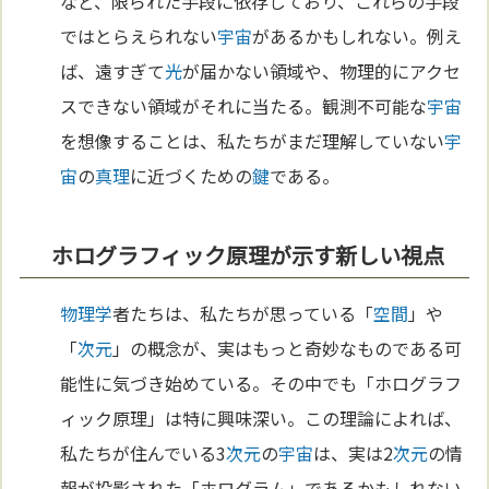
など、限られた手段に依存しており、これらの手段
ではとらえられない
宇宙
があるかもしれない。例え
ば、遠すぎて
光
が届かない領域や、物理的にアクセ
スできない領域がそれに当たる。観測不可能な
宇宙
を想像することは、私たちがまだ理解していない
宇
宙
の
真理
に近づくための
鍵
である。
ホログラフィック原理が示す新しい視点
物理学
者たちは、私たちが思っている「
空間
」や
「
次元
」の概念が、実はもっと奇妙なものである可
能性に気づき始めている。その中でも「ホログラフ
ィック原理」は特に興味深い。この理論によれば、
私たちが住んでいる3
次元
の
宇宙
は、実は2
次元
の情
報が投影された「ホログラム」であるかもしれない