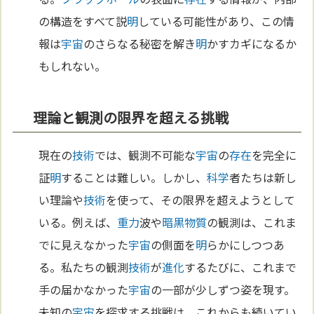
の構造をすべて説
明
している可能性があり、この情
報は
宇宙
のさらなる秘密を解き
明
かすカギになるか
もしれない。
理論と観測の限界を超える挑戦
現在の
技術
では、観測不可能な
宇宙
の
存在
を完全に
証
明
することは難しい。しかし、
科学
者たちは新し
い理論や
技術
を使って、その限界を超えようとして
いる。例えば、
重力
波や
暗黒物質
の観測は、これま
でに見えなかった
宇宙
の側面を
明
らかにしつつあ
る。私たちの観測
技術
が
進化
するたびに、これまで
手の届かなかった
宇宙
の一部が少しずつ姿を現す。
未知の
宇宙
を探求する挑戦は、これからも続いてい