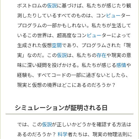
ボストロムの
仮説
に基づけば、私たちが感じたり観
測したりしているすべてのものは、コン
ピュー
ター
プログラムの一部かもしれない。私たちが生活して
いるこの世界は、超高度なコン
ピュー
ターによって
生成された仮想
空間
であり、プログラムされた「現
実」なのだ。この
仮説
は、私たちの
存在
や現実の意
味に深い疑問を投げかける。私たちが感じる
感情
や
経験も、すべてコードの一部に過ぎないとしたら、
現実と仮想の境界はどこにあるのだろうか？
シミュレーションが証明される日
では、この
仮説
が正しいかどうかを確認する方法は
あるのだろうか？
科学
者たちは、現実の物理法則に