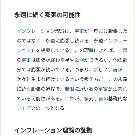
永遠に続く膨張の可能性
インフレーション
理論は、
宇宙
が一度だけ膨張した
のではなく、永遠に膨張し続ける「永遠
インフレー
ション
」を提案している。この理論によれば、一部
の
宇宙
は膨張が終わり星や
銀河
ができるが、他の部
分では膨張が続いている。つまり、新しい
宇宙
が
次々と生まれ続けているという考え方だ。この永遠
に続く膨張の過程で、
無限
に近い
数
の
宇宙
が生まれ
ている可能性がある。これが、多元
宇宙
の基礎的な
アイ
デアの一つとなる。
インフレーション理論の証拠