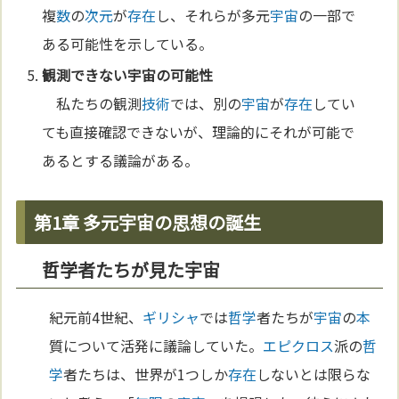
複
数
の
次元
が
存在
し、それらが多元
宇宙
の一部で
ある可能性を示している。
観測できない
宇宙
の可能性
私たちの観測
技術
では、別の
宇宙
が
存在
してい
ても直接確認できないが、理論的にそれが可能で
あるとする議論がある。
第1章 多元宇宙の思想の誕生
哲学者たちが見た宇宙
紀元前4世紀、
ギリシャ
では
哲学
者たちが
宇宙
の
本
質について活発に議論していた。
エピクロス
派の
哲
学
者たちは、世界が1つしか
存在
しないとは限らな