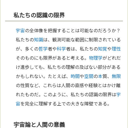
私たちの認識の限界
宇宙
の全体像を把握することは可能なのだろうか？
私たちの
知識
は、観測可能な範囲に制限されている
が、多くの
哲学
者や
科学
者は、私たちの
知覚
や
理性
そのものにも限界があると考える。
物理学
がどれだ
け進歩しても、私たちの理解の及ばない部分がある
かもしれない。たとえば、
時間
や
空間
の
本
質、
無限
の性質など、これらは人間の直感や経験とはかけ離
れたものだ。このように、私たちの認識の限界は
宇
宙
を完全に理解する上での大きな障壁である。
宇宙論と人間の意義