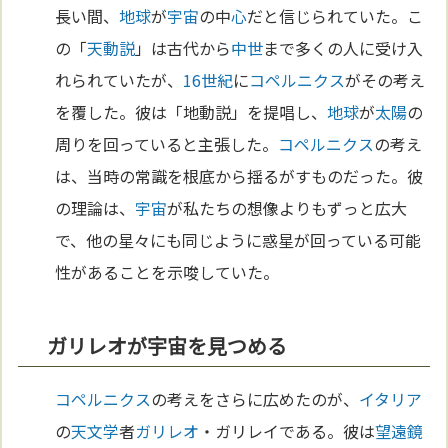
長い間、
地球
が
宇宙
の中
心
だと信じられていた。こ
の「
天動説
」は古代から
中世
まで多くの人に受け入
れられていたが、
16世紀
に
コペルニクス
がその考え
を覆した。彼は「地動説」を提唱し、
地球
が
太陽
の
周りを回っていると主張した。
コペルニクス
の考え
は、当時の常識を根底から揺るがすものだった。彼
の理論は、
宇宙
が私たちの想像よりもずっと広大
で、他の星々にも同じように惑星が回っている可能
性があることを示唆していた。
ガリレオが宇宙を見つめる
コペルニクス
の考えをさらに広めたのが、
イタリア
の
天文学
者
ガリレオ
・ガリレイである。彼は
望遠鏡