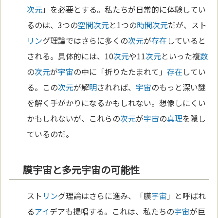
次元
」を必要とする。私たちが日常的に体験してい
るのは、3つの
空間
次元
と1つの
時間
次元
だが、スト
リン
グ理論ではさらに多くの
次元
が
存在
していると
される。具体的には、10
次元
や11
次元
といった複
数
の
次元
が
宇宙
の中に「折りたたまれて」
存在
してい
る。この
次元
が解
明
されれば、
宇宙
のもっと深い謎
を解く手がかりになるかもしれない。想像しにくい
かもしれないが、これらの
次元
が
宇宙
の
真理
を隠し
ているのだ。
膜宇宙と多元宇宙の可能性
スト
リン
グ理論はさらに進み、「膜
宇宙
」と呼ばれ
る
アイ
デアも提唱する。これは、私たちの
宇宙
が巨