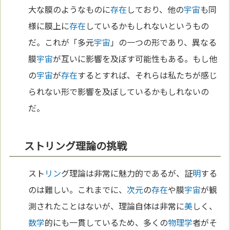
大な膜のようなものに
存在
しており、他の
宇宙
も同
様に膜上に
存在
しているかもしれないというもの
だ。これが「多元
宇宙
」の一つの形であり、異なる
膜
宇宙
が互いに影響を及ぼす可能性もある。もし他
の
宇宙
が
存在
するとすれば、それらは私たちが感じ
られない形で影響を及ぼしているかもしれないの
だ。
ストリング理論の挑戦
スト
リン
グ理論は非常に魅力的であるが、証
明
する
のは難しい。これまでに、
次元
の
存在
や膜
宇宙
が観
測されたことはないが、理論自体は非常に
美
しく、
数学
的にも一貫しているため、多くの
物理学
者がそ