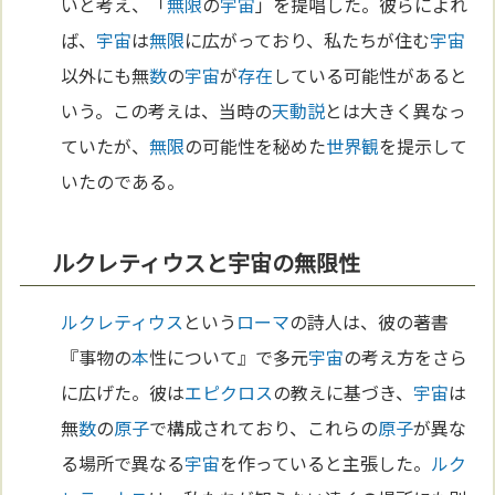
いと考え、「
無限
の
宇宙
」を提唱した。彼らによれ
ば、
宇宙
は
無限
に広がっており、私たちが住む
宇宙
以外にも無
数
の
宇宙
が
存在
している可能性があると
いう。この考えは、当時の
天動説
とは大きく異なっ
ていたが、
無限
の可能性を秘めた
世界観
を提示して
いたのである。
ルクレティウスと宇宙の無限性
ルクレティウス
という
ローマ
の詩人は、彼の著書
『事物の
本
性について』で多元
宇宙
の考え方をさら
に広げた。彼は
エピクロス
の教えに基づき、
宇宙
は
無
数
の
原子
で構成されており、これらの
原子
が異な
る場所で異なる
宇宙
を作っていると主張した。
ルク