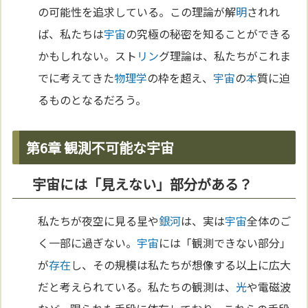
の可能性を追求している。この理論が解
明
されれ
ば、私たちは
宇宙
の究極の秘密を知ることができる
かもしれない。スト
リン
グ理論は、私たちがこれま
でに考えてきた
物理学
の枠を超え、
宇宙
の
本
質に迫
るものとなるだろう。
第6章 観測不可能な宇宙
宇宙には「見えない」部分がある？
私たちが夜空に見る星や
銀河
は、実は
宇宙
全体のご
く一部に過ぎない。
宇宙
には「観測できない部分」
が
存在
し、その規模は私たちが想像する以上に広大
だと考えられている。私たちの観測は、
光
や電磁波