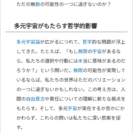
ただの無
数
の可能性の一つに過ぎないのか？
多元宇宙がもたらす哲学的影響
多元宇宙論
が広がるにつれて、
哲学
的な問題が浮上
してきた。たとえば、「もし
無限
の
宇宙
があるな
ら、私たちの選択や行動には
本
当に意味があるのだ
ろうか？」という問いだ。
無限
の可能性が実現して
いるならば、私たちの世界はただのバリエーション
の一つに過ぎないかもしれない。この考え方は、人
間の
自由意志
や責任についての理解に新たな視点を
もたらす。そして、多元
宇宙
が実在するか否かにか
かわらず、これらの問いは私たちに深い思索を促
す。