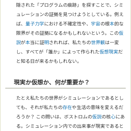
隠された「プログラムの痕跡」を探すことで、シミ
ュレーションの証拠を見つけようとしている。例え
ば、
量子力学
における不確定性や、
宇宙
の根
本
的な
限界がその証拠になるかもしれないという。この
仮
説
が
本
当に証
明
されれば、私たちの
世界観
は一変
し、すべてが「誰か」によって作られた
仮想現実
だ
と知る日が来るかもしれない。
現実か仮想か、何が重要か？
たとえ私たちの世界がシミュレーションであるとし
ても、それが私たちの
存在
や生活の意味を変えるだ
ろうか？ この問いは、ボストロムの
仮説
の核
心
にあ
る。シミュレーション内での出来事が現実であると