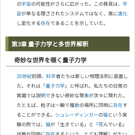
の
宇宙
の可能性がさらに広がった。この発見は、
宇
宙
が単なる閉ざされたシステムではなく、常に
進化
し変化する
存在
であることを示していた。
第3章 量子力学と多世界解釈
奇妙な世界を覗く量子力学
20世紀
初頭、
科学
者たちは新しい物理法則に直面し
た。それは「
量子力学
」と呼ばれ、私たちの日常の
常識では説
明
できない奇妙な現
象
が次々に現れた。
たとえば、粒子は一瞬で複
数
の場所に同時に
存在
す
ることができる。
シュレーディンガー
の
猫
という実
験の例では、
猫
が「生きている」と「
死
んでいる」
状態が同時に
存在
するという、とても理解しがたい