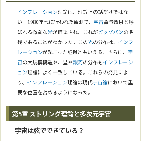
インフレーション
理論は、理論上の話だけではな
い。1980年代に行われた観測で、
宇宙
背景放射と呼
ばれる微弱な
光
が確認され、これが
ビッグバン
の名
残であることがわかった。この
光
の分布は、
インフ
レーション
が起こった証拠ともいえる。さらに、
宇
宙
の大規模構造や、星や
銀河
の分布も
インフレーシ
ョン
理論によく一致している。これらの発見によ
り、
インフレーション
理論は現代
宇宙論
において重
要な位置を占めるようになった。
第5章 ストリング理論と多次元宇宙
宇宙は弦でできている？