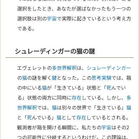
選択をしたとき、あなたが選ばなかったもう一つの
選択肢は別の
宇宙
で実際に起きているという考え方
である。
シュレーディンガーの猫の謎
エヴェレットの
多世界解釈
は、
シュレーディンガー
の
猫
の謎を解く
鍵
となった。この
思考実験
では、箱
の中にいる
猫
が「生きている」状態と「
死
んでい
る」状態の両方に同時に
存在
している。しかし、
多
世界解釈
では、
猫
は別々の世界で「生きている」
猫
と「
死
んでいる」
猫
として
存在
しているとされる。
観測者が箱を開ける瞬間に、私たちの
宇宙
はその2
つの可能性に分岐するというわけだ。この理論は、