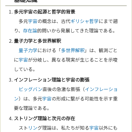
多元
宇宙
の起源と
哲学
的背景
多元
宇宙
の概念は、古代
ギリシャ
哲学
にまで遡
り、
存在論
的問いから発展してきた理論である。
量子力学
と
多世界解釈
量子力学
における「
多世界解釈
」は、観測ごと
に
宇宙
が分岐し、異なる現実が生じることを示唆
している。
インフレーション
理論と
宇宙
の膨張
ビッグバン
直後の急激な膨張（
インフレーショ
ン
）は、多元
宇宙
の形成に繋がる可能性を示す重
要な理論である。
スト
リン
グ理論と
次元
の
存在
スト
リン
グ理論は、私たちが知る
宇宙
以外にも