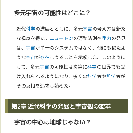
多元宇宙の可能性はどこに？
近代
科学
の進展とともに、多元
宇宙
の考え方は新た
な視点を得た。
ニュートン
の運動法則や
重力
の発見
は、
宇宙
が単一のシステムではなく、他にも似たよ
うな
宇宙
が
存在
しうることを示唆した。このように
して、多元
宇宙
の可能性は次第に
科学
の世界でも受
け入れられるようになり、多くの
科学
者や
哲学
者が
その真相を追求し始めた。
第2章 近代科学の発展と宇宙観の変革
宇宙の中心は地球じゃない？