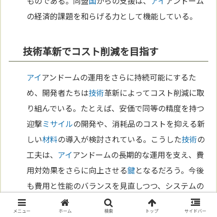
ものである。同盟
国
からの支援は、
アイ
アンドーム
の経済的課題を和らげる力として機能している。
技術革新でコスト削減を目指す
アイ
アンドームの運用をさらに持続可能にするた
め、開発者たちは
技術
革新によってコスト削減に取
り組んでいる。たとえば、安価で同等の精度を持つ
迎撃
ミサイル
の開発や、消耗品のコストを抑える新
しい
材料
の導入が検討されている。こうした
技術
の
工夫は、
アイ
アンドームの長期的な運用を支え、費
用対効果をさらに向上させる
鍵
となるだろう。今後
も費用と性能のバランスを見直しつつ、システムの
進化
を続けることが求められている。
メニュー
ホーム
検索
トップ
サイドバー