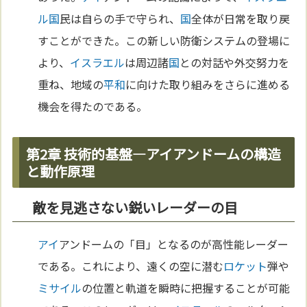
ル
国
民は自らの手で守られ、
国
全体が日常を取り戻
すことができた。この新しい防衛システムの登場に
より、
イスラエル
は周辺諸
国
との対話や外交努力を
重ね、地域の
平和
に向けた取り組みをさらに進める
機会を得たのである。
第2章 技術的基盤―アイアンドームの構造
と動作原理
敵を見逃さない鋭いレーダーの目
アイ
アンドームの「目」となるのが高性能レーダー
である。これにより、遠くの空に潜む
ロケット
弾や
ミサイル
の位置と軌道を瞬時に把握することが可能