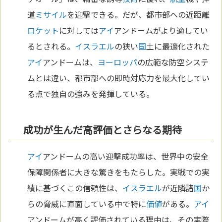
道
ミサイル
を迎撃できる。だが、都市部への近距離
ロケット
に対しては
アイ
アンドームがより適してい
るとされる。
イスラエル
の狭い
国
土に最適化された
アイ
アンドームは、
ヨーロッパ
の広範な防空システ
ムとは違い、都市部への即時対応力を最大化してい
る点で独自の強みを発揮している。
成功が生んだ高評価とさらなる期待
アイ
アンドームの高い迎撃成功率は、世界中の安全
保障関係者に大きな驚きをもたらした。実戦での実
績に基づくこの信頼性は、
イスラエル
が近隣諸
国
か
らの脅威に直面している中で特に
価値
がある。
アイ
アンドームが高く評価されている理由は、その実際