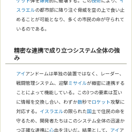
ケット
弾を
爆発
的に破壊する。この
技術
により、
イ
スラエル
の都市部に降り注ぐ脅威を空の上で食い止
めることが可能となり、多くの市民の命が守られて
いるのである。
精密な連携で成り立つシステム全体の強
み
アイ
アンドームは単独の装置ではなく、レーダー、
戦闘管理システム、迎撃
ミサイル
が緻密に連携する
ことによって機能している。この3つの要素は互い
に情報を交換し合い、わずか
数
秒で
ロケット
攻撃に
対応する。
イスラエル
の限られた
国
土で住民の命を
守るため、開発者たちはこのシステム全体の迅速か
つ正確な連携に
心
血を注いだ。結果として、
アイ
ア