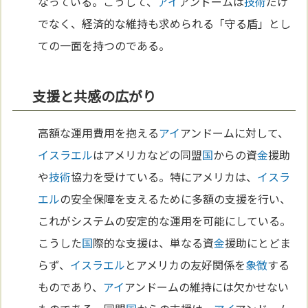
なっている。こうして、
アイ
アンドームは
技術
だけ
でなく、経済的な維持も求められる「守る盾」とし
ての一面を持つのである。
支援と共感の広がり
高額な運用費用を抱える
アイ
アンドームに対して、
イスラエル
はアメリカなどの同盟
国
からの資
金
援助
や
技術
協力を受けている。特にアメリカは、
イスラ
エル
の安全保障を支えるために多額の支援を行い、
これがシステムの安定的な運用を可能にしている。
こうした
国
際的な支援は、単なる資
金
援助にとどま
らず、
イスラエル
とアメリカの友好関係を
象徴
する
ものであり、
アイ
アンドームの維持には欠かせない