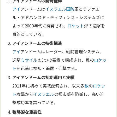
アイ
アンドームの開発経緯
アイ
アンドームは
イスラエル
国防
軍とラファエ
ル・アドバンスド・ディフェンス・システムズに
よって2000年代に開発され、
ロケット
弾の迎撃を
目的としている。
アイ
アンドームの
技術
構造
アイ
アンドームはレーダー、戦闘管理システム、
迎撃
ミサイル
の3つの要素で構成され、敵の
ロケッ
ト
を迅速に検知・追尾・迎撃する。
アイ
アンドームの初期運用と実績
2011年に初めて実戦配備され、以来多
数
の
ロケッ
ト
攻撃から
イスラエル
の都市部を防衛し、高い迎
撃成功率を誇っている。
戦略的な重要性