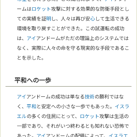
ームは
ロケット
攻撃に対する効果的な防衛手段とし
ての実績を証
明
し、人々は再び安
心
して生活できる
環境を取り戻すことができた。この試運転の成功
は、
アイ
アンドームがただの理論上のシステムでは
なく、実際に人々の命を守る現実的な手段であるこ
とを示した。
平和への一歩
アイ
アンドームの成功は単なる
技術
の勝利ではな
く、
平和
と安定への小さな一歩でもあった。
イスラ
エル
の多くの住民にとって、
ロケット
攻撃は生活の
一部であり、それがいつ終わるとも知れない恐怖で
あった。
アイ
アンドームの配備によって、
イスラエ