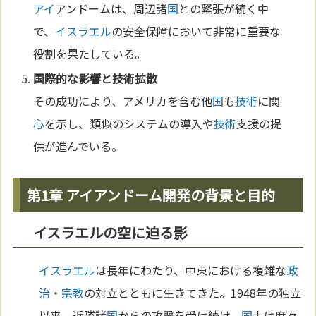
アイ
アンドームは、周辺諸
国
との緊張が続く中
で、
イスラエル
の安全保障において非常に重要な
役割を果たしている。
国
際的な影響と
技術
拡散
その成功により、アメリカを含む他
国
も
技術
に関
心
を示し、類似のシステムの導入や
技術
支援の提
供が進んでいる。
第1章 アイアンドーム開発の背景と目的
イスラエルの空に迫る影
イスラエル
は長年にわたり、中東における複雑な
政
治
・
宗教
の対立とともに生きてきた。1948年の独立
以来、近隣諸
国
からの攻撃を受け続け、
国
土は度々