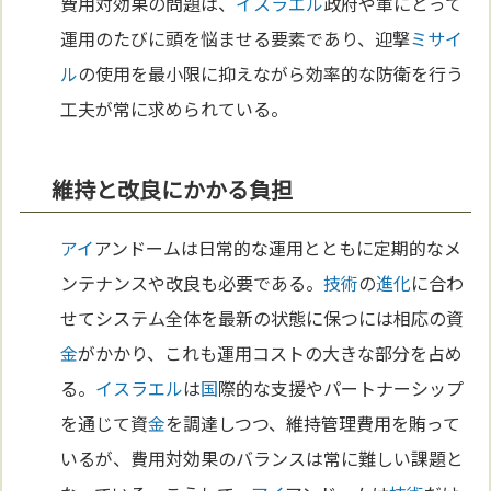
費用対効果の問題は、
イスラエル
政府や軍にとって
運用のたびに頭を悩ませる要素であり、迎撃
ミサイ
ル
の使用を最小限に抑えながら効率的な防衛を行う
工夫が常に求められている。
維持と改良にかかる負担
アイ
アンドームは日常的な運用とともに定期的なメ
ンテナンスや改良も必要である。
技術
の
進化
に合わ
せてシステム全体を最新の状態に保つには相応の資
金
がかかり、これも運用コストの大きな部分を占め
る。
イスラエル
は
国
際的な支援やパートナーシップ
を通じて資
金
を調達しつつ、維持管理費用を賄って
いるが、費用対効果のバランスは常に難しい課題と