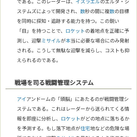
である。このレーダーは、
イスラエル
のエルタ・シ
ステムズによって開発され、
数
秒の間に複
数
の目標
を同時に探知・追跡する能力を持つ。この鋭い
「目」を持つことで、
ロケット
の着地点を正確に予
測し、迎撃
ミサイル
が
本
当に必要な場合にのみ発射
される。こうして無駄な迎撃を減らし、コストも抑
えられるのである。
戦場を司る戦闘管理システム
アイ
アンドームの「頭脳」にあたるのが戦闘管理シ
ステムである。これはレーダーから送られてくる情
報を即座に分析し、
ロケット
がどの地点に落ちるか
を予測する。もし落下地点が
住宅
地などの危険な場