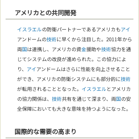
アメリカとの共同開発
イスラエル
の防衛パートナーであるアメリカも
アイ
アンドームの
技術
に早くから注目した。2011年から
両
国
は連携し、アメリカの資
金
援助や
技術
協力を通
じてシステムの改良が進められた。この協力によ
り、
アイ
アンドームはさらに性能を向上させること
ができ、アメリカの防衛システムにも部分的に
技術
が転用されることとなった。
イスラエル
とアメリカ
の協力関係は、
技術
共有を通じて深まり、両
国
の安
全保障においても大きな意味を持つようになった。
国際的な需要の高まり