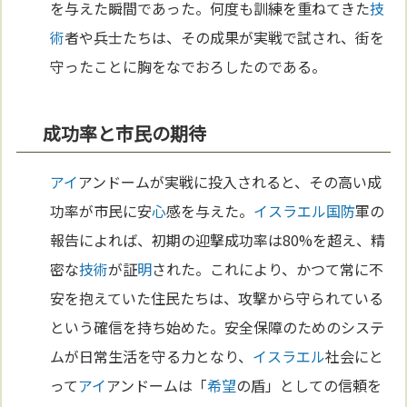
を与えた瞬間であった。何度も訓練を重ねてきた
技
術
者や兵士たちは、その成果が実戦で試され、街を
守ったことに胸をなでおろしたのである。
成功率と市民の期待
アイ
アンドームが実戦に投入されると、その高い成
功率が市民に安
心
感を与えた。
イスラエル
国防
軍の
報告によれば、初期の迎撃成功率は80%を超え、精
密な
技術
が証
明
された。これにより、かつて常に不
安を抱えていた住民たちは、攻撃から守られている
という確信を持ち始めた。安全保障のためのシステ
ムが日常生活を守る力となり、
イスラエル
社会にと
って
アイ
アンドームは「
希望
の盾」としての信頼を