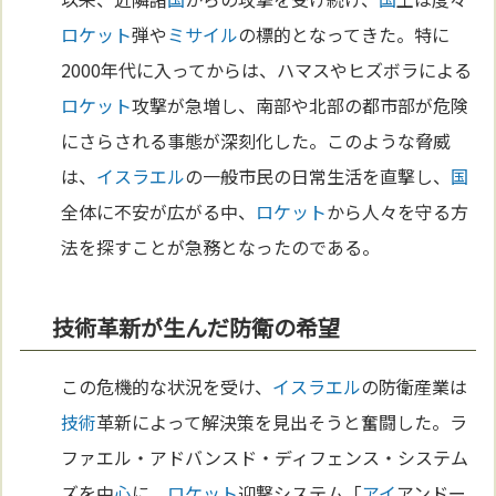
ロケット
弾や
ミサイル
の標的となってきた。特に
2000年代に入ってからは、ハマスやヒズボラによる
ロケット
攻撃が急増し、南部や北部の都市部が危険
にさらされる事態が深刻化した。このような脅威
は、
イスラエル
の一般市民の日常生活を直撃し、
国
全体に不安が広がる中、
ロケット
から人々を守る方
法を探すことが急務となったのである。
技術革新が生んだ防衛の希望
この危機的な状況を受け、
イスラエル
の防衛産業は
技術
革新によって解決策を見出そうと奮闘した。ラ
ファエル・アドバンスド・ディフェンス・システム
ズを中
心
に、
ロケット
迎撃システム「
アイ
アンドー