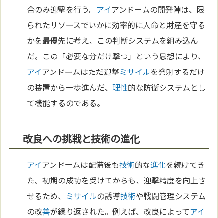
合のみ迎撃を行う。
アイ
アンドームの開発陣は、限
られたリソースでいかに効率的に人命と財産を守る
かを最優先に考え、この判断システムを組み込ん
だ。この「必要な分だけ撃つ」という思想により、
アイ
アンドームはただ迎撃
ミサイル
を発射するだけ
の装置から一歩進んだ、
理性
的な防衛システムとし
て機能するのである。
改良への挑戦と技術の進化
アイ
アンドームは配備後も
技術
的な
進化
を続けてき
た。初期の成功を受けてからも、迎撃精度を向上さ
せるため、
ミサイル
の誘導
技術
や戦闘管理システム
の改
善
が繰り返された。例えば、改良によって
アイ