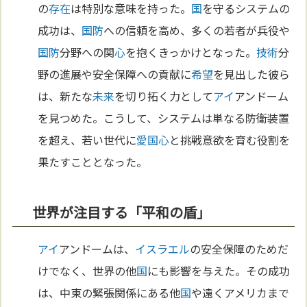
の
存在
は特別な意味を持った。
国
を守るシステムの
成功は、
国防
への信頼を高め、多くの若者が兵役や
国防
分野への関
心
を抱くきっかけとなった。
技術
分
野の進展や安全保障への貢献に
希望
を見出した彼ら
は、新たな
未来
を切り拓く力として
アイ
アンドーム
を見つめた。こうして、システムは単なる防衛装置
を超え、若い世代に
愛国心
と挑戦意欲を育む役割を
果たすこととなった。
世界が注目する「平和の盾」
アイ
アンドームは、
イスラエル
の安全保障のためだ
けでなく、世界の他
国
にも影響を与えた。その成功
は、中東の緊張関係にある他
国
や遠くアメリカまで