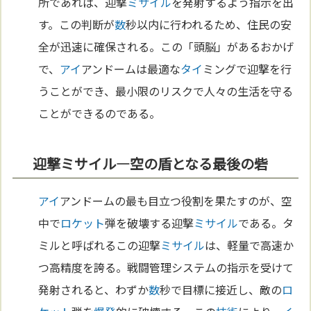
所であれば、迎撃
ミサイル
を発射するよう指示を出
す。この判断が
数
秒以内に行われるため、住民の安
全が迅速に確保される。この「頭脳」があるおかげ
で、
アイ
アンドームは最適な
タイ
ミングで迎撃を行
うことができ、最小限のリスクで人々の生活を守る
ことができるのである。
迎撃ミサイル―空の盾となる最後の砦
アイ
アンドームの最も目立つ役割を果たすのが、空
中で
ロケット
弾を破壊する迎撃
ミサイル
である。タ
ミルと呼ばれるこの迎撃
ミサイル
は、軽量で高速か
つ高精度を誇る。戦闘管理システムの指示を受けて
発射されると、わずか
数
秒で目標に接近し、敵の
ロ