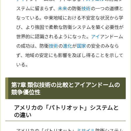
ステムに留まらず、
未来
の防衛
技術
の一つの道標と
なっている。中東地域における不安定な状況から学
び、より強固で柔軟な防衛システムを築く必要性が
世界的に認識されるようになった。
アイ
アンドーム
の成功は、防衛
技術
の
進化
が
国家
の安全のみなら
ず、地域の安定にも影響を及ぼし得ることを示して
いる。
第7章 類似技術の比較とアイアンドームの
競争優位性
アメリカの「パトリオット」システムと
の違い
アメリカの「パトリオット」
ミサイル
防衛システム