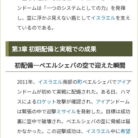
ンドームは「一つのシステムとしての力」を発揮
し、空に浮かぶ見えない盾として
イスラエル
を支え
ているのである。
第3章 初期配備と実戦での成果
初配備―ベエルシェバの空で迎えた瞬間
2011年、
イスラエル
南部の
町
ベエルシェバで
アイ
ア
ンドームが初めて実戦に配備された。ある日、ハマ
スによる
ロケット
攻撃が確認され、
アイ
アンドーム
は緊張の中で迎撃
ミサイル
を発射した。目標は成功
裏に空中で破壊され、ベエルシェバの空に脅威は届
かなかった。この迎撃成功は、
イスラエル
中に
希望