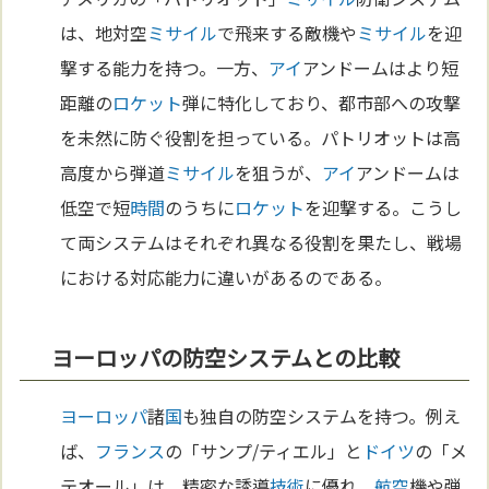
は、地対空
ミサイル
で飛来する敵機や
ミサイル
を迎
撃する能力を持つ。一方、
アイ
アンドームはより短
距離の
ロケット
弾に特化しており、都市部への攻撃
を未然に防ぐ役割を担っている。パトリオットは高
高度から弾道
ミサイル
を狙うが、
アイ
アンドームは
低空で短
時間
のうちに
ロケット
を迎撃する。こうし
て両システムはそれぞれ異なる役割を果たし、戦場
における対応能力に違いがあるのである。
ヨーロッパの防空システムとの比較
ヨーロッパ
諸
国
も独自の防空システムを持つ。例え
ば、
フランス
の「サンプ/ティエル」と
ドイツ
の「メ
テオール」は、精密な誘導
技術
に優れ、
航空
機や弾