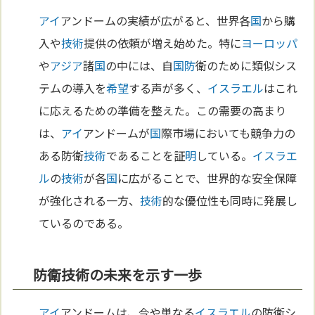
アイ
アンドームの実績が広がると、世界各
国
から購
入や
技術
提供の依頼が増え始めた。特に
ヨーロッパ
や
アジア
諸
国
の中には、自
国防
衛のために類似シス
テムの導入を
希望
する声が多く、
イスラエル
はこれ
に応えるための準備を整えた。この需要の高まり
は、
アイ
アンドームが
国
際市場においても競争力の
ある防衛
技術
であることを証
明
している。
イスラエ
ル
の
技術
が各
国
に広がることで、世界的な安全保障
が強化される一方、
技術
的な優位性も同時に発展し
ているのである。
防衛技術の未来を示す一歩
アイ
アンドームは、今や単なる
イスラエル
の防衛シ