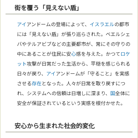
街を覆う「見えない盾」
アイ
アンドームの登場によって、
イスラエル
の都市
には「見えない盾」が張り巡らされた。ベエルシェ
バやテルアビブなどの主要都市が、常にその守りの
中にあることが住民に安
心
感を与えた。かつて
ロケ
ット
攻撃が日常だった生活から、平穏を感じられる
日々が戻り、
アイ
アンドームが「守ること」を実感
させる
存在
となった。人々が日常を取り戻すにつ
れ、システムへの信頼は日増しに深まり、
国
全体に
安全が保証されているという実感を根付かせた。
安心から生まれた社会的変化