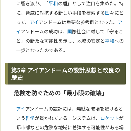
に響き渡り、「
平和
の盾」として注目を集めた。特
に、脅威に対抗する新しい手段を模索する
国
々にと
って、
アイ
アンドームは重要な参考例となった。
ア
イ
アンドームの成功は、
国
際社会に対して「守るこ
と」の新たな可能性を示し、地域の安定と
平和
への
一歩となったのである。
第5章 アイアンドームの設計思想と改良の
歴史
危険を防ぐための「最小限の破壊」
アイ
アンドームの設計には、無駄な破壊を避けると
いう
哲学
が貫かれている。システムは、
ロケット
が
都市部などの危険な地域に着弾する可能性がある場