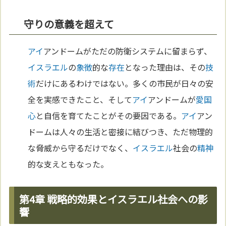
守りの意義を超えて
アイ
アンドームがただの防衛システムに留まらず、
イスラエル
の
象徴
的な
存在
となった理由は、その
技
術
だけにあるわけではない。多くの市民が日々の安
全を実感できたこと、そして
アイ
アンドームが
愛国
心
と自信を育てたことがその要因である。
アイ
アン
ドームは人々の生活と密接に結びつき、ただ物理的
な脅威から守るだけでなく、
イスラエル
社会の
精神
的な支えともなった。
第4章 戦略的効果とイスラエル社会への影
響