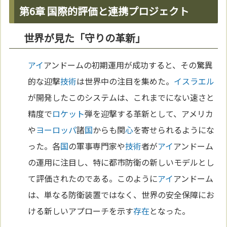
第6章 国際的評価と連携プロジェクト
世界が見た「守りの革新」
アイ
アンドームの初期運用が成功すると、その驚異
的な迎撃
技術
は世界中の注目を集めた。
イスラエル
が開発したこのシステムは、これまでにない速さと
精度で
ロケット
弾を迎撃する革新として、アメリカ
や
ヨーロッパ
諸
国
からも関
心
を寄せられるようにな
った。各
国
の軍事専門家や
技術
者が
アイ
アンドーム
の運用に注目し、特に都市防衛の新しいモデルとし
て評価されたのである。このように
アイ
アンドーム
は、単なる防衛装置ではなく、世界の安全保障にお
ける新しいアプローチを示す
存在
となった。