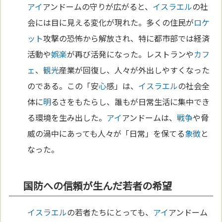
アイ
アンドームの守りが広がると、
イスラエル
の社
会には目に見える変化が現れた。多くの住民が
ロケ
ット
攻撃の恐怖から解放され、特に都市部では経済
活動や
娯楽
が再び活発になった。レストランや
カフ
ェ
、
観光
産業が回復し、人々が外出しやすくなった
のである。この「安
心
感」は、
イスラエル
の社会全
体に
明
るさをもたらし、誰もが日常生活に集中でき
る環境を生み出した。
アイ
アンドームは、
戦争
や脅
威の渦中にあっても人々が「日常」を保てる
象徴
と
なった。
国防への信頼が生んだ若者の希望
イスラエル
の若者たちにとっても、
アイ
アンドーム