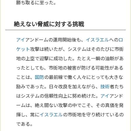
勝ち取るに至った。
絶えない脅威に対する挑戦
アイ
アンドームの運用開始後も、
イスラエル
への
ロ
ケット
攻撃は続いたが、システムはそのたびに市街
地の上空で迎撃に成功した。たとえ一瞬の油断があ
ったとしても、市街地の被害が防げる可能性がある
ことは、
国防
の最前線で働く人々にとっても大きな
励みであった。日々改良を加えながら、
技術
者たち
はシステムの信頼性向上に努め続けた。
アイ
アンド
ームは、絶え間ない攻撃の中でこそ、その真価を発
揮し、常に
イスラエル
の市街地を守り続けているの
である。