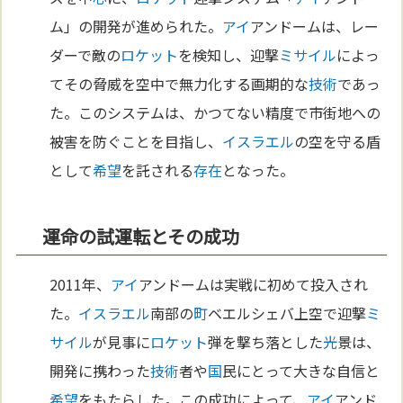
ム」の開発が進められた。
アイ
アンドームは、レー
ダーで敵の
ロケット
を検知し、迎撃
ミサイル
によっ
てその脅威を空中で無力化する画期的な
技術
であっ
た。このシステムは、かつてない精度で市街地への
被害を防ぐことを目指し、
イスラエル
の空を守る盾
として
希望
を託される
存在
となった。
運命の試運転とその成功
2011年、
アイ
アンドームは実戦に初めて投入され
た。
イスラエル
南部の
町
ベエルシェバ上空で迎撃
ミ
サイル
が見事に
ロケット
弾を撃ち落とした
光
景は、
開発に携わった
技術
者や
国
民にとって大きな自信と
希望
をもたらした。この成功によって、
アイ
アンド