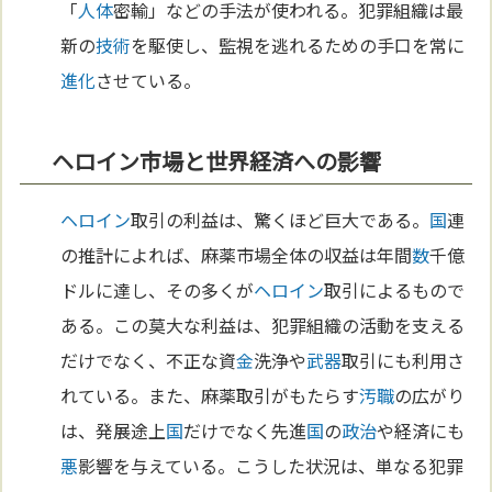
「
人体
密輸」などの手法が使われる。犯罪組織は最
新の
技術
を駆使し、監視を逃れるための手口を常に
進化
させている。
ヘロイン市場と世界経済への影響
ヘロイン
取引の利益は、驚くほど巨大である。
国
連
の推計によれば、麻薬市場全体の収益は年間
数
千億
ドルに達し、その多くが
ヘロイン
取引によるもので
ある。この莫大な利益は、犯罪組織の活動を支える
だけでなく、不正な資
金
洗浄や
武器
取引にも利用さ
れている。また、麻薬取引がもたらす
汚職
の広がり
は、発展途上
国
だけでなく先進
国
の
政治
や経済にも
悪
影響を与えている。こうした状況は、単なる犯罪