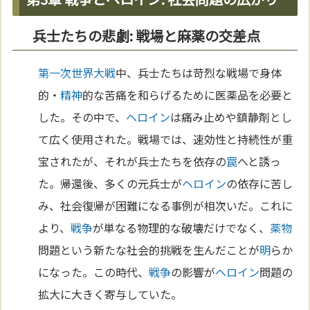
兵士たちの悲劇: 戦場と麻薬の交差点
第一次世界大戦
中、兵士たちは苛烈な戦場で身体
的・
精神
的な苦痛を和らげるために医薬品を必要と
した。その中で、
ヘロイン
は痛み止めや鎮静剤とし
て広く使用された。戦場では、速効性と持続性が重
宝されたが、それが兵士たちを依存の
罠
へと誘っ
た。帰還後、多くの元兵士が
ヘロイン
の依存に苦し
み、社会復帰が困難になる事例が相次いだ。これに
より、
戦争
が単なる物理的な破壊だけでなく、
薬物
問題という新たな社会的挑戦を生んだことが
明
らか
になった。この時代、
戦争
の影響が
ヘロイン
問題の
拡大に大きく寄与していた。