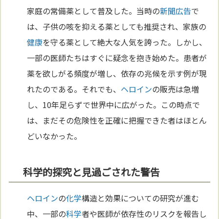
家庭の常備薬として普及した。当時の
新聞
広告
で
は、子供の咳を抑える薬としても推奨され、家族の
健康
を守る薬として絶大な人気を誇った。しかし、
一部の医師たちはすぐに疑念を抱き始めた。患者が
薬を欲しがる頻度が増し、依存の兆候を示す例が現
れたのである。それでも、
ヘロイン
の販売は急増
し、10年足らずで世界中に広がった。この時点で
は、まだその危険性を正確に把握できた者はほとん
どいなかった。
科学的探究と見過ごされた警告
ヘロイン
の
化学
構造と効果についての研究が進む
中、一部の
科学
者や医師が依存性のリスクを報告し