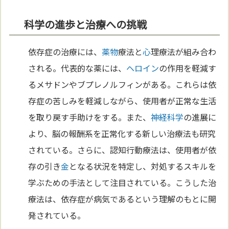
科学の進歩と治療への挑戦
依存症の治療には、
薬物
療法と
心
理療法が組み合わ
される。代表的な薬には、
ヘロイン
の作用を軽減す
るメサドンやブプレノルフィンがある。これらは依
存症の苦しみを軽減しながら、使用者が正常な生活
を取り戻す手助けをする。また、
神経
科学
の進展に
より、脳の報酬系を正常化する新しい治療法も研究
されている。さらに、認知行動療法は、使用者が依
存の引き
金
となる状況を特定し、対処するスキルを
学ぶための手法として注目されている。こうした治
療法は、依存症が病気であるという理解のもとに開
発されている。