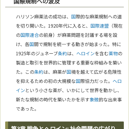
国際規制への波及
ハリソン麻薬法の成功は、
国
際的な麻薬規制への道
を切り開いた。1920年代に入ると、
国際連盟
（現在
の
国際連合
の前身）が麻薬問題を討議する場を設
け、各
国
間で規制を統一する動きが始まった。特に
1925年のジュネーブ
条約
は、
ヘロイン
を含む
薬物
の
製造と取引を世界的に管理する重要な枠組みを築い
た。この
条約
は、麻薬が
国
境を越えて広がる危険性
を抑えるための初の大規模な
国
際協力だった。
ヘロ
イン
という小さな薬が、いかにして世界を動かし、
新たな規制の時代を築いたかを示す
象徴
的な出来事
であった。
第3章 戦争とヘロイン: 社会問題の広がり