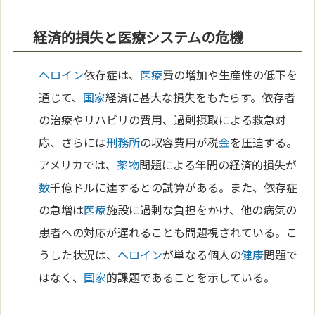
経済的損失と医療システムの危機
ヘロイン
依存症は、
医療
費の増加や生産性の低下を
通じて、
国家
経済に甚大な損失をもたらす。依存者
の治療やリハビリの費用、過剰摂取による救急対
応、さらには
刑務所
の収容費用が税
金
を圧迫する。
アメリカでは、
薬物
問題による年間の経済的損失が
数
千億ドルに達するとの試算がある。また、依存症
の急増は
医療
施設に過剰な負担をかけ、他の病気の
患者への対応が遅れることも問題視されている。こ
うした状況は、
ヘロイン
が単なる個人の
健康
問題で
はなく、
国家
的課題であることを示している。