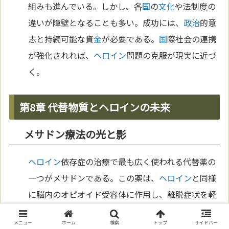
組みも進んでいる。しかし、各
国
の
文化
や法制度の
違いが障壁となることも多い。成功には、
政治
的意
志と持続可能な資
金
が必要である。
国
際社会の連携
が強化されれば、
ヘロイン
問題の克服が現実に近づ
く。
第8章 代替物質とヘロインの未来
メサドン療法の光と影
ヘロイン
依存症の治療で最も広く使われる代替薬の
一つがメサドンである。この薬は、
ヘロイン
と同様
に脳内のオピオイド受容体に作用し、離脱症状を軽
減しつつも依存を起こしにくい性質を持つ。1950年
メニュー
ホーム
検索
トップ
サイドバー
代にアメリカで導入されて以来、多くの患者がメサ