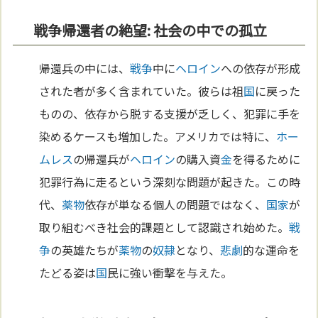
戦争帰還者の絶望: 社会の中での孤立
帰還兵の中には、
戦争
中に
ヘロイン
への依存が形成
された者が多く含まれていた。彼らは祖
国
に戻った
ものの、依存から脱する支援が乏しく、犯罪に手を
染めるケースも増加した。アメリカでは特に、
ホー
ムレス
の帰還兵が
ヘロイン
の購入資
金
を得るために
犯罪行為に走るという深刻な問題が起きた。この時
代、
薬物
依存が単なる個人の問題ではなく、
国家
が
取り組むべき社会的課題として認識され始めた。
戦
争
の英雄たちが
薬物
の
奴隷
となり、
悲劇
的な運命を
たどる姿は
国
民に強い衝撃を与えた。