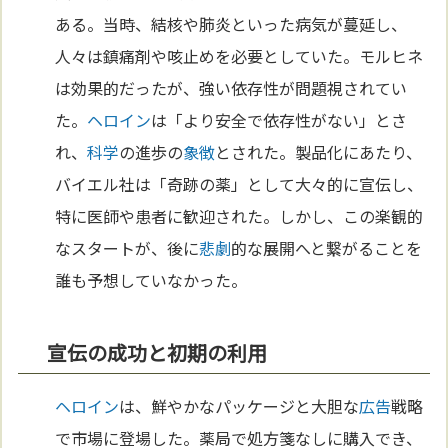
ある。当時、結核や肺炎といった病気が蔓延し、
人々は鎮痛剤や咳止めを必要としていた。モルヒネ
は効果的だったが、強い依存性が問題視されてい
た。
ヘロイン
は「より安全で依存性がない」とさ
れ、
科学
の進歩の
象徴
とされた。製品化にあたり、
バイエル社は「奇跡の薬」として大々的に宣伝し、
特に医師や患者に歓迎された。しかし、この楽観的
なスタートが、後に
悲劇
的な展開へと繋がることを
誰も予想していなかった。
宣伝の成功と初期の利用
ヘロイン
は、鮮やかなパッケージと大胆な
広告
戦略
で市場に登場した。薬局で処方箋なしに購入でき、