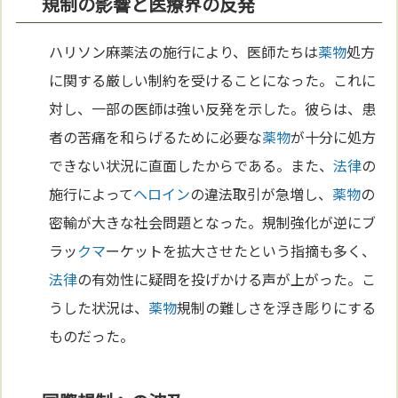
規制の影響と医療界の反発
ハリソン麻薬法の施行により、医師たちは
薬物
処方
に関する厳しい制約を受けることになった。これに
対し、一部の医師は強い反発を示した。彼らは、患
者の苦痛を和らげるために必要な
薬物
が十分に処方
できない状況に直面したからである。また、
法律
の
施行によって
ヘロイン
の違法取引が急増し、
薬物
の
密輸が大きな社会問題となった。規制強化が逆にブ
ラッ
クマ
ーケットを拡大させたという指摘も多く、
法律
の有効性に疑問を投げかける声が上がった。こ
うした状況は、
薬物
規制の難しさを浮き彫りにする
ものだった。