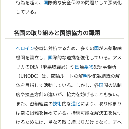
行為を超え、
国
際的な安全保障の問題として深刻化
している。
各国の取り組みと国際協力の課題
ヘロイン
密輸に対抗するため、多くの
国
が麻薬取締
機関を設立し、
国
際的な連携を強化している。アメ
リカのDEA（麻薬取締局）や
国
連
薬物
犯罪事務所
（UNODC）は、密輸ルートの解
明
や犯罪組織の解
体を目指して活動している。しかし、各
国
間の法制
度や捜査方針の違いが、協力を妨げることも多い。
また、密輸組織の
技術
的な
進化
により、取り締まり
は常に困難を極めている。持続可能な解決策を見つ
けるためには、単なる取り締まりだけでなく、アヘ