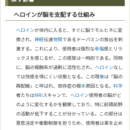
ヘロインが脳を支配する仕組み
ヘロイン
が体内に入ると、すぐに脳でモルヒネに変
換され、
神経
伝達
物質
であるドーパミンの放出を刺
激する。これにより、使用者は強烈な
幸福
感とリラ
ックスを感じるが、この感覚は一時的である。同時
に、脳の報酬系が過剰に活性化され、
ヘロイン
なし
では快感を得にくい状態となる。この現
象
は「脳の
再配線」と呼ばれ、依存症の根
本
原因となる。
科学
者たちは
MRI
スキャンで、
ヘロイン
使用者の脳がど
のように変化するかを観察しており、特に前頭前野
の活動が低下することが分かっている。この部分は
意思決定や衝動制御を担うため、使用者は薬を止め