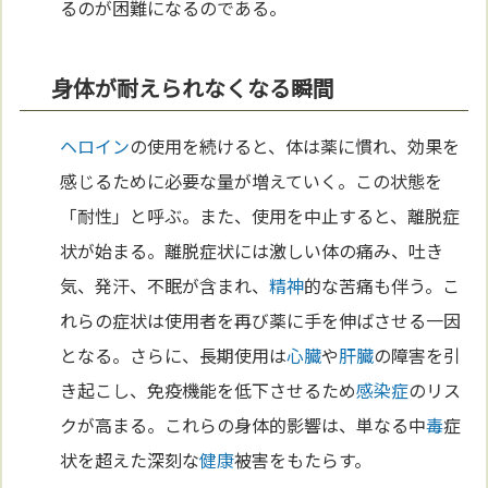
るのが困難になるのである。
身体が耐えられなくなる瞬間
ヘロイン
の使用を続けると、体は薬に慣れ、効果を
感じるために必要な量が増えていく。この状態を
「耐性」と呼ぶ。また、使用を中止すると、離脱症
状が始まる。離脱症状には激しい体の痛み、吐き
気、発汗、不眠が含まれ、
精神
的な苦痛も伴う。こ
れらの症状は使用者を再び薬に手を伸ばさせる一因
となる。さらに、長期使用は
心臓
や
肝臓
の障害を引
き起こし、免疫機能を低下させるため
感染症
のリス
クが高まる。これらの身体的影響は、単なる中
毒
症
状を超えた深刻な
健康
被害をもたらす。