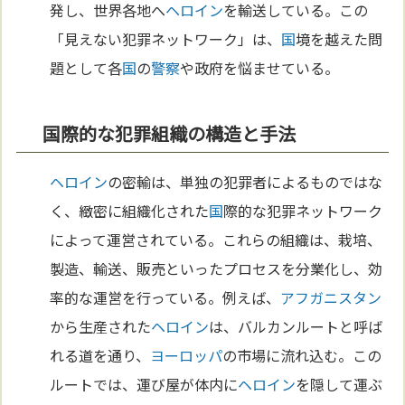
発し、世界各地へ
ヘロイン
を輸送している。この
「見えない犯罪ネットワーク」は、
国
境を越えた問
題として各
国
の
警察
や政府を悩ませている。
国際的な犯罪組織の構造と手法
ヘロイン
の密輸は、単独の犯罪者によるものではな
く、緻密に組織化された
国
際的な犯罪ネットワーク
によって運営されている。これらの組織は、栽培、
製造、輸送、販売といったプロセスを分業化し、効
率的な運営を行っている。例えば、
アフガニスタン
から生産された
ヘロイン
は、バルカンルートと呼ば
れる道を通り、
ヨーロッパ
の市場に流れ込む。この
ルートでは、運び屋が体内に
ヘロイン
を隠して運ぶ