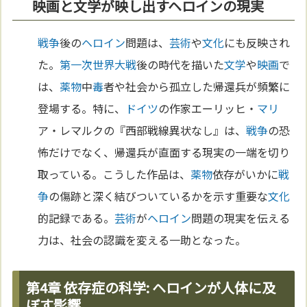
映画と文学が映し出すヘロインの現実
戦争
後の
ヘロイン
問題は、
芸術
や
文化
にも反映され
た。
第一次世界大戦
後の時代を描いた
文学
や
映画
で
は、
薬物
中
毒
者や社会から孤立した帰還兵が頻繁に
登場する。特に、
ドイツ
の作家エーリッヒ・
マリ
ア・レマルクの『西部戦線異状なし』は、
戦争
の恐
怖だけでなく、帰還兵が直面する現実の一端を切り
取っている。こうした作品は、
薬物
依存がいかに
戦
争
の傷跡と深く結びついているかを示す重要な
文化
的記録である。
芸術
が
ヘロイン
問題の現実を伝える
力は、社会の認識を変える一助となった。
第4章 依存症の科学: ヘロインが人体に及
ぼす影響