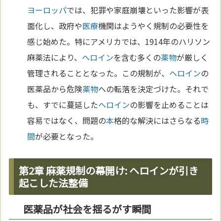
ヨーロッパ
では、犯罪や家庭崩壊といった影響が表
面化し、政府や
医療
機関はようやく規制の必要性を
感じ始めた。特にアメリカでは、1914年のハリソン
麻薬法により、
ヘロイン
を含む多くの
薬物
が厳しく
管理されることとなった。この規制が、
ヘロイン
の
医薬品から危険
薬物
への転落を決定づけた。それで
も、すでに蔓延した
ヘロイン
の影響を止めることは
容易ではなく、問題の
本
格的な解決にはさらなる
時
間
が必要となった。
第2章 麻薬規制の幕開け: ヘロインが引き
起こした法整備
医薬品が社会を揺るがす瞬間