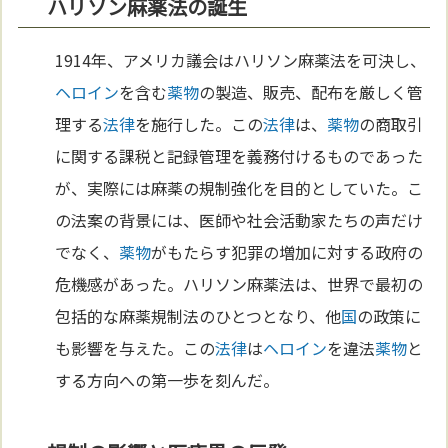
ハリソン麻薬法の誕生
1914年、アメリカ議会はハリソン麻薬法を可決し、
ヘロイン
を含む
薬物
の製造、販売、配布を厳しく管
理する
法律
を施行した。この
法律
は、
薬物
の商取引
に関する課税と記録管理を義務付けるものであった
が、実際には麻薬の規制強化を目的としていた。こ
の法案の背景には、医師や社会活動家たちの声だけ
でなく、
薬物
がもたらす犯罪の増加に対する政府の
危機感があった。ハリソン麻薬法は、世界で最初の
包括的な麻薬規制法のひとつとなり、他
国
の政策に
も影響を与えた。この
法律
は
ヘロイン
を違法
薬物
と
する方向への第一歩を刻んだ。