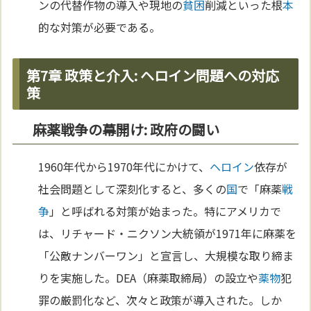
ンの代替作物の導入や現地の
貧困
削減といった根
本
的な対策が必要である。
第7章 政策と介入: ヘロイン問題への対応
策
麻薬戦争の幕開け: 政府の闘い
1960年代から1970年代にかけて、
ヘロイン
依存が
社会問題として深刻化すると、多くの
国
で「麻薬
戦
争
」と呼ばれる対策が始まった。特にアメリカで
は、リチャード・ニクソン大統領が1971年に麻薬を
「公敵ナンバーワン」と宣言し、大規模な取り締ま
りを実施した。DEA（麻薬取締局）の設立や
薬物
犯
罪の厳罰化など、次々と政策が導入された。しか