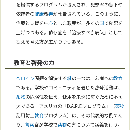
を提供するプログラムが導入され、犯罪率の低下や
依存者の
健康
改
善
が報告されている。このように、
治療と支援を中
心
とした政策が、多くの
国
で効果を
上げつつある。依存症を「治療すべき病気」として
捉える考え方が広がりつつある。
教育と啓発の力
ヘロイン
問題を解決する
鍵
の一つは、若者への
教育
である。学校やコミュニティを通じた啓発活動は、
薬物
の危険性を伝え、使用を未然に防ぐために不可
欠である。アメリカの「D.A.R.E.プログラム」（
薬物
乱用防止
教育
プログラム）は、その代表的な例であ
り、
警察
官が学校で
薬物
の害について講義を行う。