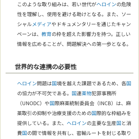
このような取り組みは、若い世代が
ヘロイン
の危険
性を理解し、使用を避ける助けとなる。また、ソー
シャル
メディア
やドキュメンタリーを通じたキャン
ペーンは、
教育
の枠を超えた影響力を持つ。正しい
情報を広めることが、問題解決への第一歩となる。
世界的な連携の必要性
ヘロイン
問題は
国
境を越えた課題であるため、各
国
の協力が不可欠である。
国
連
薬物
犯罪事務所
（UNODC）や
国
際麻薬統制委員会（INCB）は、麻
薬取引の抑制や治療支援のための
国
際的な枠組みを
提供している。また、
ヘロイン
の主要な生産
国
と消
費
国
の間で情報を共有し、密輸ルートを封じる取り