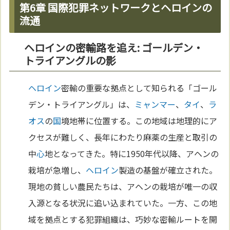
第6章 国際犯罪ネットワークとヘロインの
流通
ヘロインの密輸路を追え: ゴールデン・
トライアングルの影
ヘロイン
密輸の重要な拠点として知られる「ゴール
デン・トライアングル」は、
ミャンマー
、
タイ
、
ラ
オス
の
国
境地帯に位置する。この地域は地理的にア
クセスが難しく、長年にわたり麻薬の生産と取引の
中
心
地となってきた。特に1950年代以降、アヘンの
栽培が急増し、
ヘロイン
製造の基盤が確立された。
現地の貧しい農民たちは、アヘンの栽培が唯一の収
入源となる状況に追い込まれていた。一方、この地
域を拠点とする犯罪組織は、巧妙な密輸ルートを開