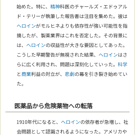
始めた。特に、
精神
科医のチャールズ・エドゥアル
ド・テリーが執筆した報告書は注目を集めた。彼は
ヘロイン
がモルヒネよりも依存性が強い可能性を指
摘したが、製薬業界はこれを否定した。その背景に
は、
ヘロイン
の収益性が大きな要因としてあった。
こうした早期警告が無視された結果、
ヘロイン
はさ
らに広く利用され、問題は深刻化していった。
科学
と
商業
利益の対立が、
悲劇
の幕を引き裂き始めてい
た。
医薬品から危険薬物への転落
1910年代になると、
ヘロイン
の依存者が急増し、社
会問題として認識されるようになった。アメリカや