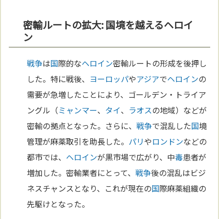
密輸ルートの拡大: 国境を越えるヘロイ
ン
戦争
は
国
際的な
ヘロイン
密輸ルートの形成を後押し
した。特に戦後、
ヨーロッパ
や
アジア
で
ヘロイン
の
需要が急増したことにより、ゴールデン・トライア
ングル（
ミャンマー
、
タイ
、
ラオス
の地域）などが
密輸の拠点となった。さらに、
戦争
で混乱した
国
境
管理が麻薬取引を助長した。
パリ
や
ロンドン
などの
都市では、
ヘロイン
が黒市場で広がり、中
毒
患者が
増加した。密輸業者にとって、
戦争
後の混乱はビジ
ネスチャンスとなり、これが現在の
国
際麻薬組織の
先駆けとなった。