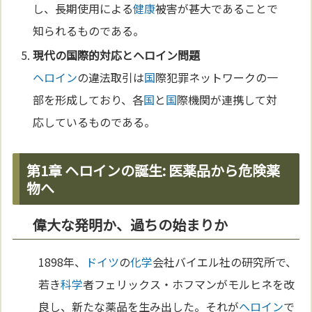
し、長期使用による
健康
被害が甚大であることで
知られるものである。
現代の
国
際的対応と
ヘロイン
問題
ヘロイン
の違法取引は
国
際犯罪ネットワークの一
部を形成しており、各
国
と
国
際機関が連携して対
応しているものである。
第1章 ヘロインの誕生: 医薬品から危険薬
物へ
偉大な発明か、過ちの始まりか
1898年、
ドイツ
の
化学
会社バイエル社の研究所で、
若き
科学
者フェリックス・ホフマンがモルヒネを改
良し、新たな薬品を生み出した。それが
ヘロイン
で