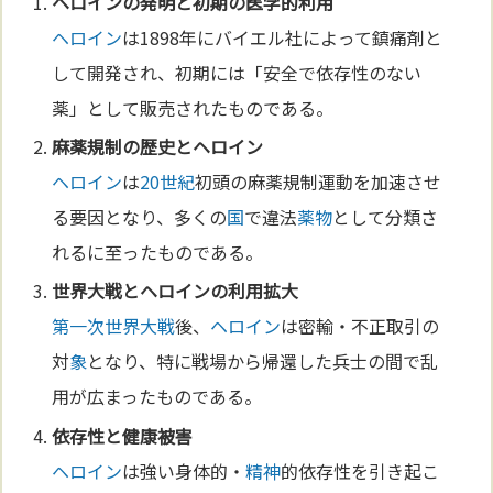
ヘロイン
の発
明
と初期の
医学
的利用
ヘロイン
は1898年にバイエル社によって鎮痛剤と
して開発され、初期には「安全で依存性のない
薬」として販売されたものである。
麻薬規制の歴史と
ヘロイン
ヘロイン
は
20世紀
初頭の麻薬規制運動を加速させ
る要因となり、多くの
国
で違法
薬物
として分類さ
れるに至ったものである。
世界大戦と
ヘロイン
の利用拡大
第一次世界大戦
後、
ヘロイン
は密輸・不正取引の
対
象
となり、特に戦場から帰還した兵士の間で乱
用が広まったものである。
依存性と
健康
被害
ヘロイン
は強い身体的・
精神
的依存性を引き起こ