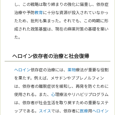
し、この戦略は取り締まりの強化に偏重し、依存症
治療や予防
教育
に十分な資源が投入されていなかっ
たため、批判も集まった。それでも、この時期に形
成された政策基盤は、現在の麻薬対策の基礎を築い
た。
ヘロイン依存者の治療と社会復帰
ヘロイン
依存症の治療には、
薬物
療法が重要な役割
を果たす。例えば、メサドンやブプレノルフィン
は、依存者の離脱症状を緩和し、再発を防ぐために
使用される。また、
心
理療法やリハビリプログラム
は、依存者が社会生活を取り戻すための重要なステ
ップである。
スイス
では、依存者に
医療
用
ヘロイン