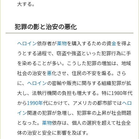
大する。
犯罪の影と治安の悪化
ヘロイン
依存者が
薬物
を購入するための資
金
を得よ
うとする過程で、窃盗や強盗といった犯罪行為に手
を染めることが多い。こうした犯罪の増加は、地域
社会の治安を
悪
化させ、住民の不安を煽る。さら
に、
ヘロイン
の密輸や販売に関与する組織犯罪が拡
大し、法執行機関の負担も増大する。特に1980年代
から
1990年
代にかけて、アメリカの都市部では
ヘロ
イン
関連の犯罪が急増し、犯罪率の上昇が社会問題
となった。
薬物
依存は、個人の選択を超えて社会全
体の治安と安全に影響を及ぼす。