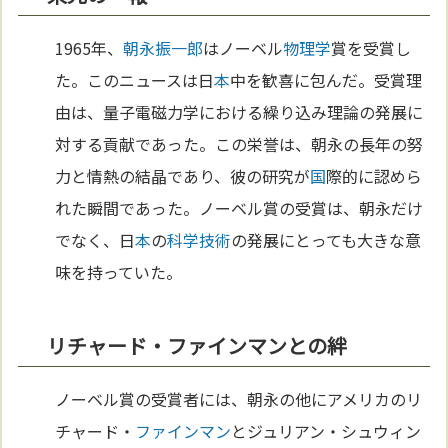
1965年、
朝永振一郎
はノーベル
物理学
賞を受賞し
た。このニュースは日
本
中を歓喜に包んだ。受賞理
由は、量子電磁力学における繰り込み理論の発展に
対する貢献であった。この栄誉は、朝永の長年の努
力と情熱の結晶であり、彼の研究が
国
際的に認めら
れた瞬間であった。ノーベル賞の受賞は、朝永だけ
でなく、日
本
の
科学
技術
の発展にとっても大きな意
味を持っていた。
リチャード・ファインマンとの絆
ノーベル賞の受賞者には、朝永の他にアメリカのリ
チャード・
ファインマン
とジュリアン・シュウィン