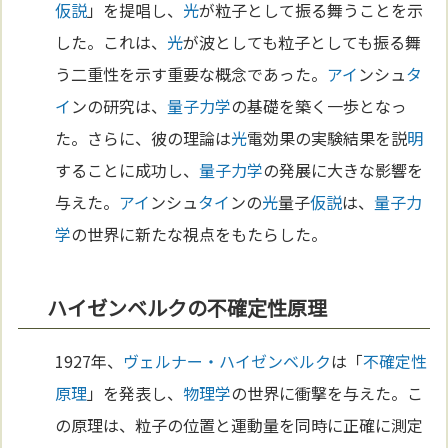
仮説
」を提唱し、
光
が粒子として振る舞うことを示
した。これは、
光
が波としても粒子としても振る舞
う二重性を示す重要な概念であった。
アイ
ンシュ
タ
イ
ンの研究は、
量子力学
の基礎を築く一歩となっ
た。さらに、彼の理論は
光
電効果の実験結果を説
明
することに成功し、
量子力学
の発展に大きな影響を
与えた。
アイ
ンシュ
タイ
ンの
光
量子
仮説
は、
量子力
学
の世界に新たな視点をもたらした。
ハイゼンベルクの不確定性原理
1927年、
ヴェルナー・ハイゼンベルク
は「
不確定性
原理
」を発表し、
物理学
の世界に衝撃を与えた。こ
の原理は、粒子の位置と運動量を同時に正確に測定