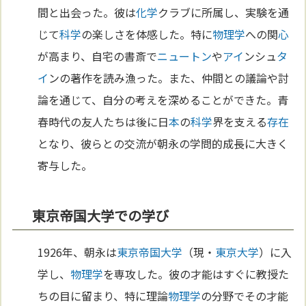
間と出会った。彼は
化学
クラブに所属し、実験を通
じて
科学
の楽しさを体感した。特に
物理学
への関
心
が高まり、自宅の書斎で
ニュートン
や
アイ
ンシュ
タ
イ
ンの著作を読み漁った。また、仲間との議論や討
論を通じて、自分の考えを深めることができた。青
春時代の友人たちは後に日
本
の
科学
界を支える
存在
となり、彼らとの交流が朝永の学問的成長に大きく
寄与した。
東京帝国大学での学び
1926年、朝永は
東京
帝国大学
（現・
東京
大学
）に入
学し、
物理学
を専攻した。彼の才能はすぐに教授た
ちの目に留まり、特に理論
物理学
の分野でその才能