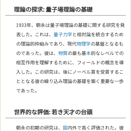
理論の探求: 量子場理論の基礎
1933年、朝永は量子場理論の基礎に関する研究を発
表した。これは、
量子力学
と相対論を統合するため
の理論的枠組みであり、現代
物理学
の基盤となるも
のであった。彼は、
物質
の最も基
本
的なレベルでの
相互作用を理解するために、フィールドの概念を導
入した。この研究は、後にノーベル賞を受賞するこ
ととなる彼の繰り込み理論の基礎を築く重要な一歩
であった。
世界的な評価: 若き天才の台頭
朝永の初期の研究は、
国
内外で高く評価された。彼