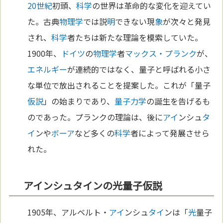
20世紀
初頭、
科学
の世界は革命的な変化を迎えてい
た。古典
物理学
では説
明
できない現
象
が次々と発見
され、
科学
者たちは新たな理論を模索していた。
1900年、
ドイツ
の
物理学
者
マックス・プランク
が、
エネルギー
が連続的ではなく、量子と呼ばれる小さ
な単位で放出されることを提案した。これが「量子
仮説
」の始まりであり、
量子力学
の誕生を告げるも
のであった。プランクの理論は、後に
アイ
ンシュ
タ
イ
ンや
ボーア
など多くの
科学
者によって発展させら
れた。
アインシュタインの光量子仮説
1905年、アルベルト・
アイ
ンシュ
タイ
ンは「
光
量子