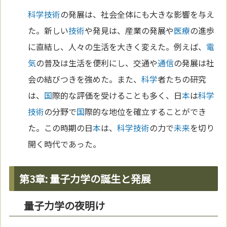
科学
技術
の発展は、社会全体にも大きな影響を与え
た。新しい
技術
や発見は、産業の発展や
医療
の進歩
に直結し、人々の生活を大きく変えた。例えば、
電
気
の普及は生活を便利にし、交通や
通信
の発展は社
会の結びつきを強めた。また、
科学
者たちの研究
は、
国
際的な評価を受けることも多く、日
本
は
科学
技術
の分野で
国
際的な地位を確立することができ
た。この時期の日
本
は、
科学
技術
の力で
未来
を切り
開く時代であった。
第3章: 量子力学の誕生と発展
量子力学の夜明け