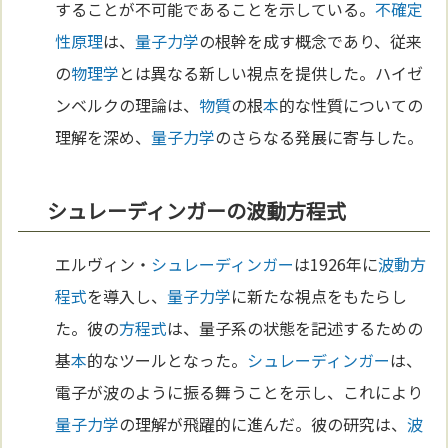
することが不可能であることを示している。
不確定
性原理
は、
量子力学
の根幹を成す概念であり、従来
の
物理学
とは異なる新しい視点を提供した。ハイゼ
ンベルクの理論は、
物質
の根
本
的な性質についての
理解を深め、
量子力学
のさらなる発展に寄与した。
シュレーディンガーの波動方程式
エルヴィン・
シュレーディンガー
は1926年に
波動
方
程式
を導入し、
量子力学
に新たな視点をもたらし
た。彼の
方程式
は、量子系の状態を記述するための
基
本
的なツールとなった。
シュレーディンガー
は、
電子が波のように振る舞うことを示し、これにより
量子力学
の理解が飛躍的に進んだ。彼の研究は、
波