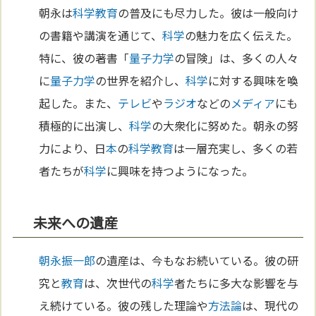
朝永は
科学
教育
の普及にも尽力した。彼は一般向け
の書籍や講演を通じて、
科学
の魅力を広く伝えた。
特に、彼の著書「
量子力学
の冒険」は、多くの人々
に
量子力学
の世界を紹介し、
科学
に対する興味を喚
起した。また、
テレビ
や
ラジオ
などの
メディア
にも
積極的に出演し、
科学
の大衆化に努めた。朝永の努
力により、日
本
の
科学
教育
は一層充実し、多くの若
者たちが
科学
に興味を持つようになった。
未来への遺産
朝永振一郎
の遺産は、今もなお続いている。彼の研
究と
教育
は、次世代の
科学
者たちに多大な影響を与
え続けている。彼の残した理論や
方法論
は、現代の