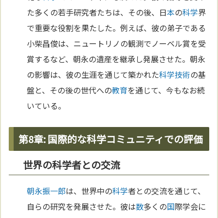
た多くの若手研究者たちは、その後、日
本
の
科学
界
で重要な役割を果たした。例えば、彼の弟子である
小柴昌俊は、ニュートリノの観測でノーベル賞を受
賞するなど、朝永の遺産を継承し発展させた。朝永
の影響は、彼の生涯を通じて築かれた
科学
技術
の基
盤と、その後の世代への
教育
を通じて、今もなお続
いている。
第8章: 国際的な科学コミュニティでの評価
世界の科学者との交流
朝永振一郎
は、世界中の
科学
者との交流を通じて、
自らの研究を発展させた。彼は
数
多くの
国
際学会に