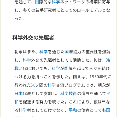
を通じて、
国
際的な
科学
ネットワークの構築に寄与
し、多くの若手研究者にとってのロールモデルとな
った。
科学外交の先駆者
朝永はまた、
科学
を通じた
国
際協力の重要性を強調
し、
科学
外交の先駆者としても活動した。彼は、
冷
戦
時代においても、
科学
が
国
境を越えて人々を結び
つける力を持つことを示した。例えば、1950年代に
行われた
米
ソ間の
科学
交流プログラムでは、朝永が
日
本
代表として参加し、
科学
技術
の進展を通じて
平
和
を促進する努力を続けた。これにより、彼は単な
る
科学
者としてだけでなく、
平和
の使者としても
国