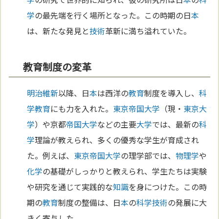
学
の最先端を行く場所となった。この時期の日
本
は、新たな発見と
技術
革新に満ち溢れていた。
教育制度の変革
明治維新
以降、日
本
は西洋の
教育
制度を導入し、
科
学
教育
にも力を入れた。
東京
帝国大学
（現・
東京
大
学
）や京都
帝国大学
などの主要
大学
では、最新の
科
学
理論が教えられ、多くの優秀な学生が育成され
た。例えば、
東京
帝国大学
の理学部では、
物理学
や
化学
の基礎がしっかりと教えられ、学生たちは実験
や研究を通じて実践的な
知識
を身につけた。この時
期の
教育
制度の整備は、日
本
の
科学
技術
の発展に大
きく寄与した。