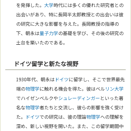
を発揮した。
大学
時代には多くの優れた研究者との
出会いがあり、特に長岡半太郎教授との出会いは彼
の研究に大きな影響を与えた。長岡教授の指導の
下、朝永は
量子力学
の基礎を学び、その後の研究の
土台を築いたのである。
ドイツ留学と新たな視野
1930年代、朝永は
ドイツ
に留学し、そこで世界最先
端の
物理学
に触れる機会を得た。彼はベル
リン
大学
でハイゼンベルクや
シュレーディンガー
といった著
名な
物理学
者たちと交流し、彼らの影響を強く受け
た。
ドイツ
での研究は、彼の理論
物理学
への理解を
深め、新しい視野を開いた。また、この留学期間中