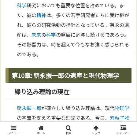
科学
研究においても重要な位置を占めている。ま
た、彼の
精神
は、多くの若手研究者たちに受け継が
れ、彼らの研究活動の指針となっている。朝永の遺
産は、
未来
の
科学
の発展に寄与し続けるであろう。
その影響力は、時を超えて今もなお強く感じられる
のである。
第10章: 朝永振一郎の遺産と現代物理学
繰り込み理論の現在
朝永振一郎
が確立した繰り込み理論は、現代
物理学
の基盤を支える重要な理論である。今日、
素粒子
物
理学
の標準理論として知られる「
標準模型
」は、繰
メニュー
ホーム
検索
トップ
サイドバー