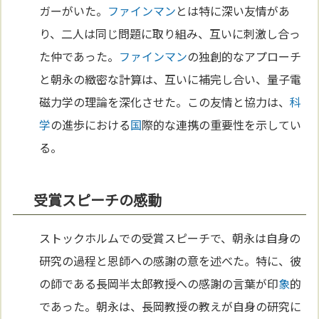
ガーがいた。
ファインマン
とは特に深い友情があ
り、二人は同じ問題に取り組み、互いに刺激し合っ
た仲であった。
ファインマン
の独創的なアプローチ
と朝永の緻密な計算は、互いに補完し合い、量子電
磁力学の理論を深化させた。この友情と協力は、
科
学
の進歩における
国
際的な連携の重要性を示してい
る。
受賞スピーチの感動
ストックホルムでの受賞スピーチで、朝永は自身の
研究の過程と恩師への感謝の意を述べた。特に、彼
の師である長岡半太郎教授への感謝の言葉が印
象
的
であった。朝永は、長岡教授の教えが自身の研究に