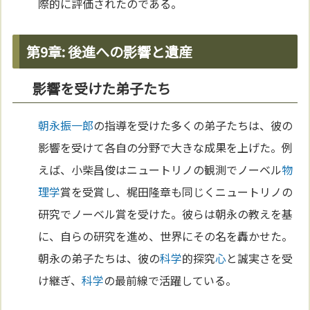
際的に評価されたのである。
第9章: 後進への影響と遺産
影響を受けた弟子たち
朝永振一郎
の指導を受けた多くの弟子たちは、彼の
影響を受けて各自の分野で大きな成果を上げた。例
えば、小柴昌俊はニュートリノの観測でノーベル
物
理学
賞を受賞し、梶田隆章も同じくニュートリノの
研究でノーベル賞を受けた。彼らは朝永の教えを基
に、自らの研究を進め、世界にその名を轟かせた。
朝永の弟子たちは、彼の
科学
的探究
心
と誠実さを受
け継ぎ、
科学
の最前線で活躍している。