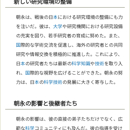
新しい研究環境の整備
朝永は、戦後の日
本
における研究環境の整備にも力
を注いだ。彼は、
大学
や研究機関における研究設備
の充実を図り、若手研究者の育成に努めた。また、
国
際的な学術交流を促進し、海外の研究者との共同
研究や情報交換を積極的に推進した。これにより、
日
本
の研究者たちは最新の
科学
知識
や
技術
を取り入
れ、
国
際的な視野を広げることができた。朝永の努
力は、日
本
の
科学
技術
の発展に大きく寄与した。
朝永の影響と後継者たち
朝永の影響は、彼の直接の弟子たちだけでなく、広
範な
科学
コミュニティにも及んだ。彼の指導を受け