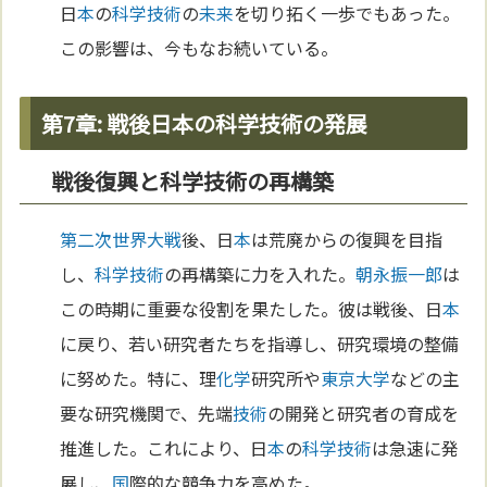
日
本
の
科学
技術
の
未来
を切り拓く一歩でもあった。
この影響は、今もなお続いている。
第7章: 戦後日本の科学技術の発展
戦後復興と科学技術の再構築
第二次世界大戦
後、日
本
は荒廃からの復興を目指
し、
科学
技術
の再構築に力を入れた。
朝永振一郎
は
この時期に重要な役割を果たした。彼は戦後、日
本
に戻り、若い研究者たちを指導し、研究環境の整備
に努めた。特に、理
化学
研究所や
東京
大学
などの主
要な研究機関で、先端
技術
の開発と研究者の育成を
推進した。これにより、日
本
の
科学
技術
は急速に発
展し、
国
際的な競争力を高めた。