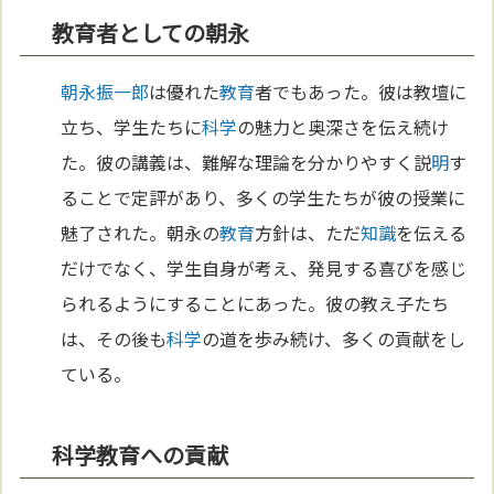
教育者としての朝永
朝永振一郎
は優れた
教育
者でもあった。彼は教壇に
立ち、学生たちに
科学
の魅力と奥深さを伝え続け
た。彼の講義は、難解な理論を分かりやすく説
明
す
ることで定評があり、多くの学生たちが彼の授業に
魅了された。朝永の
教育
方針は、ただ
知識
を伝える
だけでなく、学生自身が考え、発見する喜びを感じ
られるようにすることにあった。彼の教え子たち
は、その後も
科学
の道を歩み続け、多くの貢献をし
ている。
科学教育への貢献