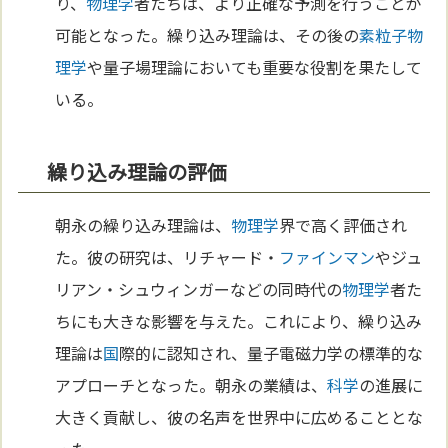
り、
物理学
者たちは、より正確な予測を行うことが
可能となった。繰り込み理論は、その後の
素粒子
物
理学
や量子場理論においても重要な役割を果たして
いる。
繰り込み理論の評価
朝永の繰り込み理論は、
物理学
界で高く評価され
た。彼の研究は、リチャード・
ファインマン
やジュ
リアン・シュウィンガーなどの同時代の
物理学
者た
ちにも大きな影響を与えた。これにより、繰り込み
理論は
国
際的に認知され、量子電磁力学の標準的な
アプローチとなった。朝永の業績は、
科学
の進展に
大きく貢献し、彼の名声を世界中に広めることとな