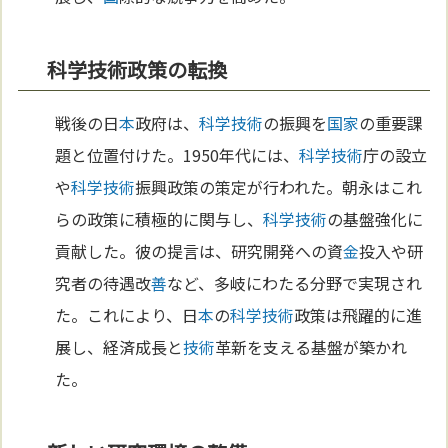
科学技術政策の転換
戦後の日
本
政府は、
科学
技術
の振興を
国家
の重要課
題と位置付けた。1950年代には、
科学
技術
庁の設立
や
科学
技術
振興政策の策定が行われた。朝永はこれ
らの政策に積極的に関与し、
科学
技術
の基盤強化に
貢献した。彼の提言は、研究開発への資
金
投入や研
究者の待遇改
善
など、多岐にわたる分野で実現され
た。これにより、日
本
の
科学
技術
政策は飛躍的に進
展し、経済成長と
技術
革新を支える基盤が築かれ
た。