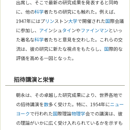
出席し、そこで最新の研究成果を発表すると同時
に、他の
科学
者たちの研究にも触れた。例えば、
1947年にはプ
リン
ストン
大学
で開催された
国
際会議
に参加し、
アイ
ンシュ
タイ
ンや
ファインマン
といっ
た著名な
科学
者たちと意見を交わした。これらの交
流は、彼の研究に新たな視点をもたらし、
国
際的な
評価を高める一因となった。
招待講演と栄誉
朝永は、その卓越した研究成果により、世界各地で
の招待講演を
数
多く受けた。特に、1954年に
ニュー
ヨーク
で行われた
国
際理論
物理学
会での講演は、彼
の理論がいかに広く受け入れられているかを示すも