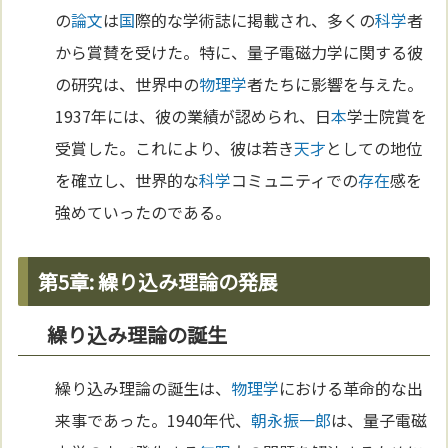
の
論文
は
国
際的な学術誌に掲載され、多くの
科学
者
から賞賛を受けた。特に、量子電磁力学に関する彼
の研究は、世界中の
物理学
者たちに影響を与えた。
1937年には、彼の業績が認められ、日
本
学士院賞を
受賞した。これにより、彼は若き
天才
としての地位
を確立し、世界的な
科学
コミュニティでの
存在
感を
強めていったのである。
第5章: 繰り込み理論の発展
繰り込み理論の誕生
繰り込み理論の誕生は、
物理学
における革命的な出
来事であった。1940年代、
朝永振一郎
は、量子電磁