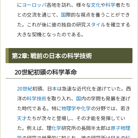
に
ヨーロッパ
各地を訪れ、様々な
文化
や
科学
者たち
との交流を通じて、
国
際的な視点を養うことができ
た。これが後に彼の独自の研究ス
タイ
ルを確立する
大きな契機となったのである。
第2章: 戦前の日本の科学技術
20世紀初頭の科学革命
20世紀
初頭、日
本
は急速な近代化を遂げていた。西
洋の
科学
技術
を取り入れ、
国
内の学問も発展を遂げ
た時代である。特に
物理学
や
化学
の分野では、若き
天才
たちが次々と登場し、その才能を発揮してい
た。例えば、理
化学
研究所の長岡半太郎は
原子
物理
学
の研究で世界的に知られ、彼の研究所は日
本
の
科