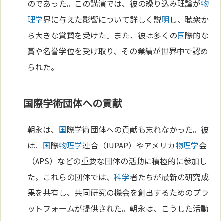
のであった。この講演では、彼の繰り込み理論が
物
理学
界に与えた影響について詳しく説
明
し、聴衆か
ら大きな賞賛を受けた。また、彼は多くの
国
際的な
賞や名誉学位を受け取り、その業績が世界中で認め
られた。
国際学術団体への貢献
朝永は、
国
際学術団体への貢献も忘れなかった。彼
は、
国
際
物理学
連合（IUPAP）やアメリカ
物理学
会
（APS）などの重要な団体の活動に積極的に参加し
た。これらの団体では、
科学
者たちが最新の研究成
果を共有し、共同研究の機会を創出するためのプラ
ットフォームが提供された。朝永は、こうした活動