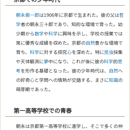
朝永振一郎
は1906年に京都で生まれた。彼の父は
哲
学
者の朝永三十郎であり、知的な環境で育った。幼
少期から
数学
や
科学
に興味を示し、学校の授業では
常に優秀な成績を収めた。京都の
自然
豊かな環境で
育ち、
科学
に対する探究
心
を深めた。特に
昆虫
採集
や天体観測に
夢
中になり、これが後に彼の
科学
的
思
考
を形作る基礎となった。彼の少年時代は、
自然
へ
の好奇
心
と学問への情熱が交錯する、まさに
知識
の
萌芽期であった。
第一高等学校での青春
朝永は京都第一高等学校に進学し、そこで多くの仲