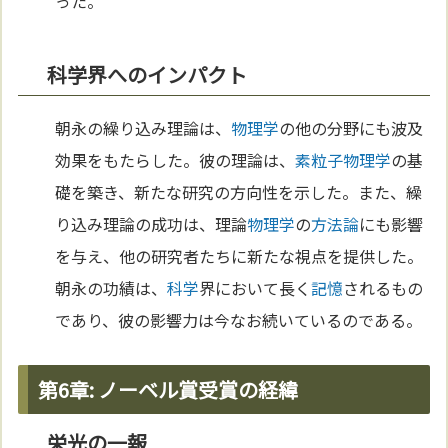
った。
科学界へのインパクト
朝永の繰り込み理論は、
物理学
の他の分野にも波及
効果をもたらした。彼の理論は、
素粒子
物理学
の基
礎を築き、新たな研究の方向性を示した。また、繰
り込み理論の成功は、理論
物理学
の
方法論
にも影響
を与え、他の研究者たちに新たな視点を提供した。
朝永の功績は、
科学
界において長く
記憶
されるもの
であり、彼の影響力は今なお続いているのである。
第6章: ノーベル賞受賞の経緯
栄光の一報