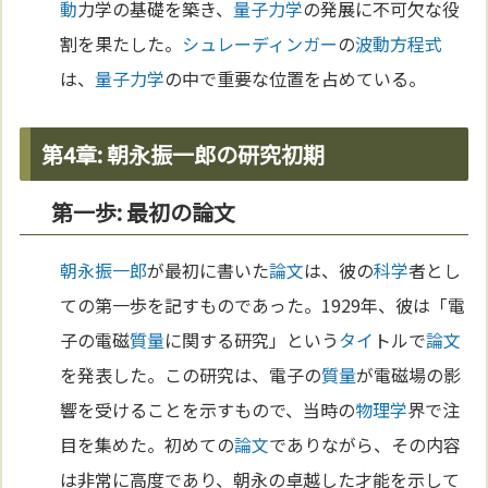
動
力学の基礎を築き、
量子力学
の発展に不可欠な役
割を果たした。
シュレーディンガー
の
波動
方程式
は、
量子力学
の中で重要な位置を占めている。
第4章: 朝永振一郎の研究初期
第一歩: 最初の論文
朝永振一郎
が最初に書いた
論文
は、彼の
科学
者とし
ての第一歩を記すものであった。1929年、彼は「電
子の電磁
質量
に関する研究」という
タイ
トルで
論文
を発表した。この研究は、電子の
質量
が電磁場の影
響を受けることを示すもので、当時の
物理学
界で注
目を集めた。初めての
論文
でありながら、その内容
は非常に高度であり、朝永の卓越した才能を示して