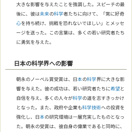
大きな影響を与えたことを強調した。スピーチの最
後に、彼は
未来
の
科学
者たちに向けて、「常に好奇
心
を持ち続け、挑戦を恐れないでほしい」とメッセ
ージを送った。この言葉は、多くの若い研究者たち
に勇気を与えた。
日本の科学界への影響
朝永のノーベル賞受賞は、日
本
の
科学
界に大きな影
響を与えた。彼の成功は、若い研究者たちに
希望
と
自信を与え、多くの人々が
科学
の道を志すきっかけ
となった。また、政府や企業も
科学
技術
への投資を
強化し、日
本
の研究環境は一層充実したものとなっ
た。朝永の受賞は、彼自身の偉業であると同時に、