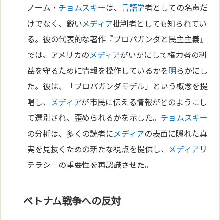
ノーム・
チョムスキー
は、
言語学
者としての名声だ
けでなく、鋭い
メディア
批判者としても知られてい
る。彼の代表的な著作『プロパガンダと民主主義』
では、アメリカの
メディア
がいかにして権力者の利
益を守るために情報を操作しているかを
明
らかにし
た。彼は、「プロパガンダモデル」という概念を提
唱し、
メディア
が市民に伝える情報がどのようにし
て選別され、歪められるかを示した。
チョムスキー
の分析は、多くの読者に
メディア
の表面に隠れた真
実を見抜くための新たな視点を提供し、
メディア
リ
テラシーの重要性を再認識させた。
ベトナム戦争への反対