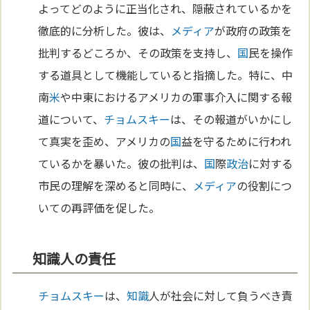
よってどのように正当化され、隠蔽されているかを
徹底的に分析した。彼は、
メディア
が政府の政策を
批判するどころか、その政策を支持し、
国
民を操作
する道具として機能していると指摘した。特に、中
南
米
や中東におけるアメリカの軍事介入に関する報
道について、
チョムスキー
は、その報道がいかにし
て真実を歪め、アメリカの
国
益を守るために行われ
ているかを暴いた。彼の批判は、
国
際
政治
に対する
市民の理解を深めると同時に、
メディア
の役割につ
いての再評価を促した。
知識人の責任
チョムスキー
は、
知識
人が社会に対して負うべき責