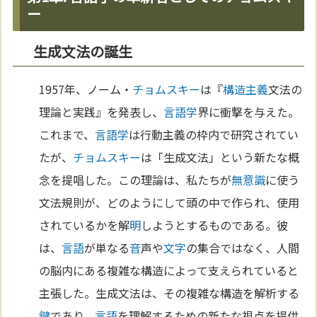
ー
生成文法の誕生
1957年、ノーム・
チョムスキー
は『
構造主義
文法の
理論と実践』を発表し、
言語学
界に衝撃を与えた。
これまで、
言語学
は行動主義の枠内で研究されてい
たが、
チョムスキー
は「生成文法」という新たな概
念を提唱した。この理論は、私たちが
無意識
に使う
文法規則が、どのようにして頭の中で作られ、使用
されているかを解
明
しようとするものである。彼
は、
言語
が単なる
音
声や
文字
の集合ではなく、人間
の脳内にある複雑な構造によって支えられていると
主張した。生成文法は、その複雑な構造を解析する
鍵
であり、
言語
を理解するための新たな視点を提供