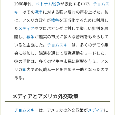
1960年代、
ベトナム
戦争
が激化する中で、
チョムス
キー
はその
戦争
に対する強い反対の声を上げた。彼
は、アメリカ政府が
戦争
を正当化するために利用し
た
メディア
やプロパガンダに対して厳しい批判を展
開し、
戦争
が無実の市民に多大な苦痛をもたらして
いると主張した。
チョムスキー
は、多くのデモや集
会に参加し、講演を通じて反戦運動をリードした。
彼の活動は、多くの学生や市民に影響を与え、アメ
リカ
国
内での反戦ムードを高める一助となったので
ある。
メディアとアメリカ外交政策
チョムスキー
は、アメリカの外交政策が
メディア
に