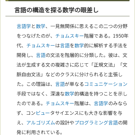
言語の構造を探る数学の眼差し
言語学
と
数学
、一見無関係に思えるこの二つの分野
をつなげたのが、
チョムスキー
階層である。1950年
代、
チョムスキー
は
言語
を
数学
的に解析する手法を
開発し、
言語
の文法を階層的に分類した。彼は、文
法が生成する文の複雑さに応じて「正規文法」「文
脈自由文法」などのクラスに分けられると主張し
た。この理論は、
言語
が単なる
コミュニケーション
手段ではなく、深遠な
数学
的構造を持つことを示し
たのである。
チョムスキー
階層は、
言語学
のみなら
ず、コン
ピュー
タサイエンスにも大きな影響を与
え、
アルゴリズム
の設計や
プログラミング
言語
の開
発に利用されている。