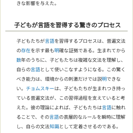
きな影響を与えた。
子どもが言語を習得する驚きのプロセス
子どもたちが
言語
を習得するプロセスは、普遍文法
の
存在
を示す最も
明
確な証拠である。生まれてから
数
年のうちに、子どもたちは複雑な文法を理解し、
自らの
言語
として使いこなすようになる。この驚く
べき能力は、環境からの刺激だけでは説
明
できな
い。
チョムスキー
は、子どもたちが生まれつき持っ
ている普遍文法が、この習得過程を支えていると考
えた。彼の理論によれば、子どもたちは
言語
に触れ
ることで、その
言語
の表層的なルールを瞬時に理解
し、自らの文法
知識
として定着させるのである。