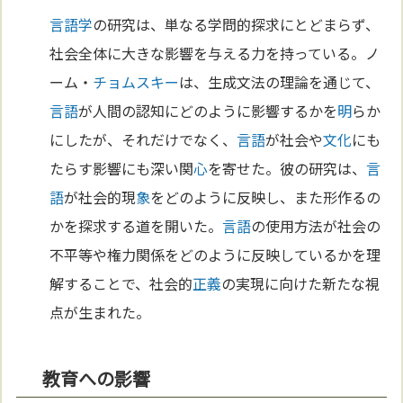
言語学
の研究は、単なる学問的探求にとどまらず、
社会全体に大きな影響を与える力を持っている。ノ
ーム・
チョムスキー
は、生成文法の理論を通じて、
言語
が人間の認知にどのように影響するかを
明
らか
にしたが、それだけでなく、
言語
が社会や
文化
にも
たらす影響にも深い関
心
を寄せた。彼の研究は、
言
語
が社会的現
象
をどのように反映し、また形作るの
かを探求する道を開いた。
言語
の使用方法が社会の
不平等や権力関係をどのように反映しているかを理
解することで、社会的
正義
の実現に向けた新たな視
点が生まれた。
教育への影響