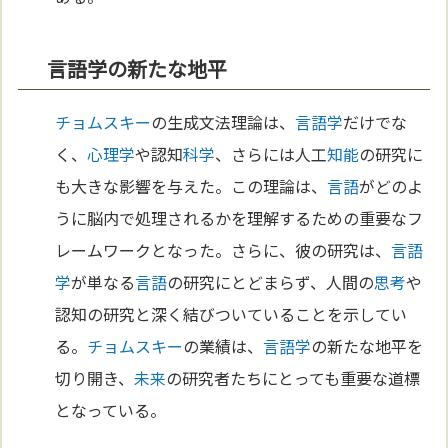
言語学の新たな地平
チョムスキー
の生成文法理論は、
言語学
だけでな
く、
心理学
や認知
科学
、さらには人工
知能
の研究に
も大きな影響を与えた。この理論は、
言語
がどのよ
うに脳内で処理されるかを理解するための重要なフ
レームワークとなった。さらに、彼の研究は、
言語
学
が単なる
言語
の研究にとどまらず、人間の
思考
や
認知の研究と深く結びついていることを示してい
る。
チョムスキー
の業績は、
言語学
の新たな地平を
切り開き、
未来
の研究者たちにとっても重要な道標
となっている。