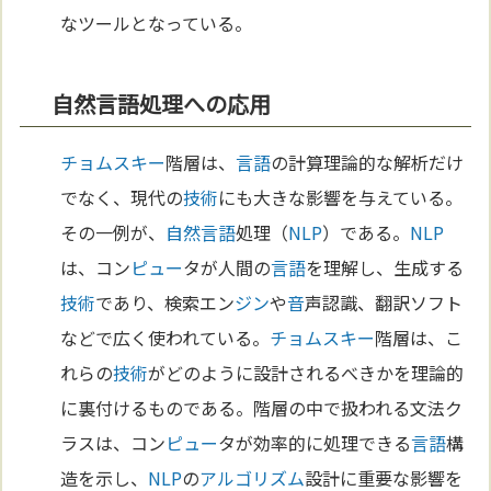
なツールとなっている。
自然言語処理への応用
チョムスキー
階層は、
言語
の計算理論的な解析だけ
でなく、現代の
技術
にも大きな影響を与えている。
その一例が、
自然
言語
処理（
NLP
）である。
NLP
は、コン
ピュー
タが人間の
言語
を理解し、生成する
技術
であり、検索エン
ジン
や
音
声認識、翻訳ソフト
などで広く使われている。
チョムスキー
階層は、こ
れらの
技術
がどのように設計されるべきかを理論的
に裏付けるものである。階層の中で扱われる文法ク
ラスは、コン
ピュー
タが効率的に処理できる
言語
構
造を示し、
NLP
の
アルゴリズム
設計に重要な影響を