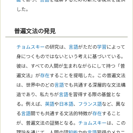
した。
普遍文法の発見
チョムスキー
の研究は、
言語
がただの
学習
によって
身につくものではないという考えに基づいている。
彼は、すべての人間が生まれながらにして持つ「普
遍文法」が
存在
することを提唱した。この普遍文法
は、世界中のどの
言語
でも共通する深層的な文法構
造であり、私たちが
言語
を習得する際の基盤とな
る。例えば、
英語
や
日本語
、
フランス語
など、異な
る
言語
間でも共通する文法的特徴が
存在
すること
が、普遍文法の証拠となる。
チョムスキー
は、この
理論を通じて、人間の認
知能
力や
言語
習得のメカニ