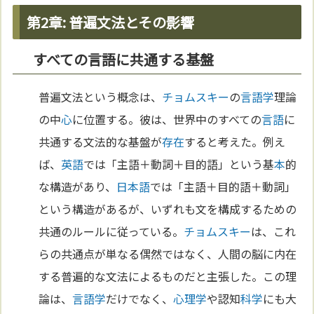
第2章: 普遍文法とその影響
すべての言語に共通する基盤
普遍文法という概念は、
チョムスキー
の
言語学
理論
の中
心
に位置する。彼は、世界中のすべての
言語
に
共通する文法的な基盤が
存在
すると考えた。例え
ば、
英語
では「主語＋動詞＋目的語」という基
本
的
な構造があり、
日本語
では「主語＋目的語＋動詞」
という構造があるが、いずれも文を構成するための
共通のルールに従っている。
チョムスキー
は、これ
らの共通点が単なる偶然ではなく、人間の脳に内在
する普遍的な文法によるものだと主張した。この理
論は、
言語学
だけでなく、
心理学
や認知
科学
にも大