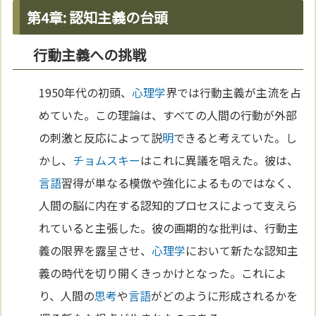
第4章: 認知主義の台頭
行動主義への挑戦
1950年代の初頭、
心理学
界では行動主義が主流を占
めていた。この理論は、すべての人間の行動が外部
の刺激と反応によって説
明
できると考えていた。し
かし、
チョムスキー
はこれに異議を唱えた。彼は、
言語
習得が単なる模倣や強化によるものではなく、
人間の脳に内在する認知的プロセスによって支えら
れていると主張した。彼の画期的な批判は、行動主
義の限界を露呈させ、
心理学
において新たな認知主
義の時代を切り開くきっかけとなった。これによ
り、人間の
思考
や
言語
がどのように形成されるかを