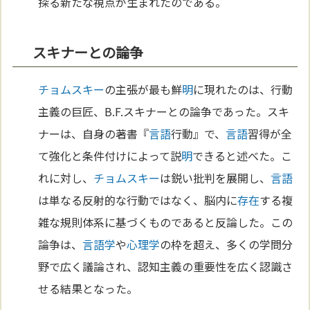
探る新たな視点が生まれたのである。
スキナーとの論争
チョムスキー
の主張が最も鮮
明
に現れたのは、行動
主義の巨匠、B.F.スキナーとの論争であった。スキ
ナーは、自身の著書『
言語
行動』で、
言語
習得が全
て強化と条件付けによって説
明
できると述べた。こ
れに対し、
チョムスキー
は鋭い批判を展開し、
言語
は単なる反射的な行動ではなく、脳内に
存在
する複
雑な規則体系に基づくものであると反論した。この
論争は、
言語学
や
心理学
の枠を超え、多くの学問分
野で広く議論され、認知主義の重要性を広く認識さ
せる結果となった。