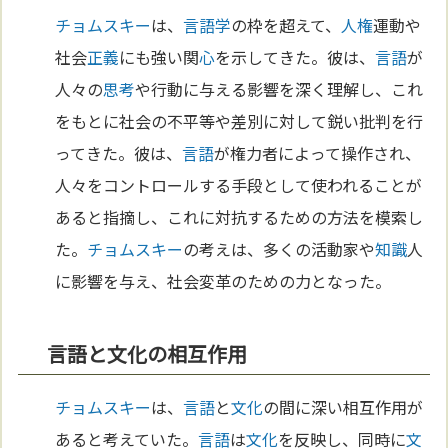
チョムスキー
は、
言語学
の枠を超えて、
人権
運動や
社会
正義
にも強い関
心
を示してきた。彼は、
言語
が
人々の
思考
や行動に与える影響を深く理解し、これ
をもとに社会の不平等や差別に対して鋭い批判を行
ってきた。彼は、
言語
が権力者によって操作され、
人々をコントロールする手段として使われることが
あると指摘し、これに対抗するための方法を模索し
た。
チョムスキー
の考えは、多くの活動家や
知識
人
に影響を与え、社会変革のための力となった。
言語と文化の相互作用
チョムスキー
は、
言語
と
文化
の間に深い相互作用が
あると考えていた。
言語
は
文化
を反映し、同時に
文