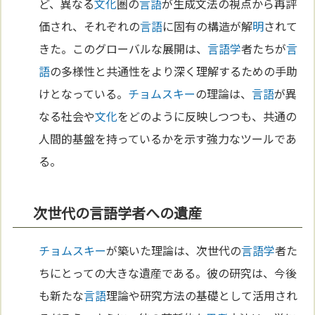
ど、異なる
文化
圏の
言語
が生成文法の視点から再評
価され、それぞれの
言語
に固有の構造が解
明
されて
きた。このグローバルな展開は、
言語学
者たちが
言
語
の多様性と共通性をより深く理解するための手助
けとなっている。
チョムスキー
の理論は、
言語
が異
なる社会や
文化
をどのように反映しつつも、共通の
人間的基盤を持っているかを示す強力なツールであ
る。
次世代の言語学者への遺産
チョムスキー
が築いた理論は、次世代の
言語学
者た
ちにとっての大きな遺産である。彼の研究は、今後
も新たな
言語
理論や研究方法の基礎として活用され