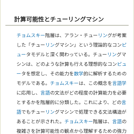
計算可能性とチューリングマシン
チョムスキー
階層は、アラン・チュー
リン
グが考案
した「チュー
リン
グマシン」という理論的なコン
ピ
ュー
タモデルと深く関わっている。チュー
リン
グマ
シンは、どのような計算も行える理想的なコン
ピュ
ー
タを想定し、その能力を
数学
的に解析するための
モデルである。
チョムスキー
は、この概念を
言語学
に応用し、
言語
の文法がどの程度の計算能力を必要
とするかを階層的に分類した。これにより、どの
言
語
でもチュー
リン
グマシンで処理できる文法構造が
あることが示された。
チョムスキー
階層は、
言語
の
複雑さを計算可能性の観点から理解するための強力