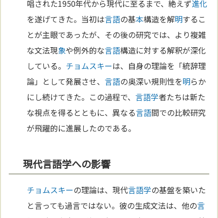
唱された1950年代から現代に至るまで、絶えず
進化
を遂げてきた。当初は
言語
の基
本
構造を解
明
するこ
とが主眼であったが、その後の研究では、より複雑
な文法現
象
や例外的な
言語
構造に対する解釈が深化
している。
チョムスキー
は、自身の理論を「統辞理
論」として発展させ、
言語
の奥深い規則性を
明
らか
にし続けてきた。この過程で、
言語学
者たちは新た
な視点を得るとともに、異なる
言語
間での比較研究
が飛躍的に進展したのである。
現代言語学への影響
チョムスキー
の理論は、現代
言語学
の基盤を築いた
と言っても過言ではない。彼の生成文法は、他の
言