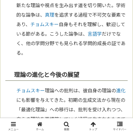
新たな理論や視点を生み出す道を切り開いた。学術
的な論争は、
真理
を追求する過程で不可欠な要素で
あり、
チョムスキー
自身もそれを理解し、歓迎して
いる節がある。こうした論争は、
言語学
だけでな
く、他の学問分野でも見られる学問的成長の証であ
る。
理論の進化と今後の展望
チョムスキー
理論への批判は、彼自身の理論の
進化
にも影響を与えてきた。初期の生成文法から現在の
「最適化理論」への移行は、批判を受け入れつつ、
自らの理論を再構築していく過程で生まれたもので
ある。今後、
言語学
がどのように
進化
していくか
メニュー
ホーム
検索
トップ
サイドバー