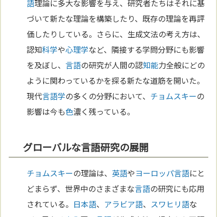
語
理論に多大な影響を与え、研究者たちはそれに基
づいて新たな理論を構築したり、既存の理論を再評
価したりしている。さらに、生成文法の考え方は、
認知
科学
や
心理学
など、隣接する学問分野にも影響
を及ぼし、
言語
の研究が人間の認
知能
力全般にどの
ように関わっているかを探る新たな道筋を開いた。
現代
言語学
の多くの分野において、
チョムスキー
の
影響は今も
色
濃く残っている。
グローバルな言語研究の展開
チョムスキー
の理論は、
英語
や
ヨーロッパ
言語
にと
どまらず、世界中のさまざまな
言語
の研究にも応用
されている。
日本語
、
アラビア語
、
スワヒリ語
な