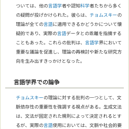
ついては、他の
言語学
者や認知
科学
者たちから多く
の疑問が投げかけられた。彼らは、
チョムスキー
の
理論が全ての
言語
に適用できるかどうかについて懐
疑的であり、実際の
言語
データとの乖離を指摘する
こともあった。これらの批判は、
言語学
界において
重要な議論を促進し、理論の再検討や新たな研究方
向を生み出すきっかけとなった。
言語学界での論争
チョムスキー
の理論に対する批判の一つとして、文
脈依存性の重要性を強調する視点がある。生成文法
は、文法が固定された規則によって決定されるとす
るが、実際の
言語
使用においては、文脈や社会的要