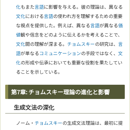
化
もまた
言語
に影響を与える。彼の理論は、異なる
文化
における
言語
の使われ方を理解するための重要
な視点を提供した。例えば、異なる
言語
が異なる
価
値
観や信念をどのように伝えるかを考えることで、
文化
間の理解が深まる。
チョムスキー
の研究は、
言
語
が単なる
コミュニケーション
の手段ではなく、
文
化
の形成や伝承においても重要な役割を果たしてい
ることを示している。
第7章: チョムスキー理論の進化と影響
生成文法の深化
ノーム・
チョムスキー
の生成文法理論は、最初に提