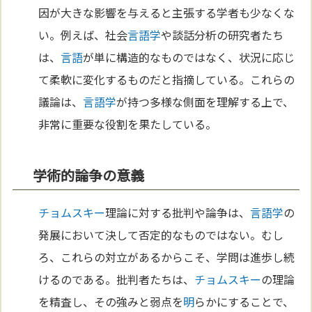
因が大きな影響を与えると主張する学者も少なくな
い。例えば、社会
言語学
や談話分析の研究者たち
は、
言語
が単に構造的なものではなく、状況に応じ
て柔軟に変化するものだと指摘している。これらの
議論は、
言語学
が持つ多様な側面を理解する上で、
非常に重要な役割を果たしている。
学術的論争の意義
チョムスキー
理論に対する批判や論争は、
言語学
の
発展において決して否定的なものではない。むし
ろ、これらの対立があるからこそ、学問は進歩し続
けるのである。批判者たちは、
チョムスキー
の理論
を精査し、その強みと弱点を
明
らかにすることで、