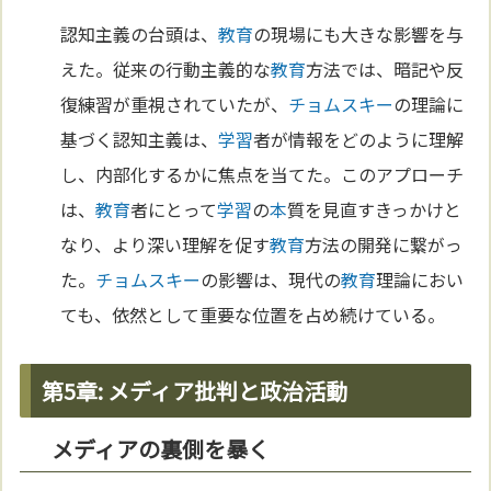
認知主義の台頭は、
教育
の現場にも大きな影響を与
えた。従来の行動主義的な
教育
方法では、暗記や反
復練習が重視されていたが、
チョムスキー
の理論に
基づく認知主義は、
学習
者が情報をどのように理解
し、内部化するかに焦点を当てた。このアプローチ
は、
教育
者にとって
学習
の
本
質を見直すきっかけと
なり、より深い理解を促す
教育
方法の開発に繋がっ
た。
チョムスキー
の影響は、現代の
教育
理論におい
ても、依然として重要な位置を占め続けている。
第5章: メディア批判と政治活動
メディアの裏側を暴く