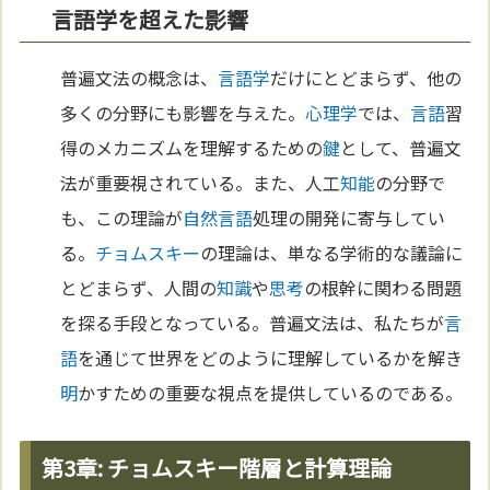
言語学を超えた影響
普遍文法の概念は、
言語学
だけにとどまらず、他の
多くの分野にも影響を与えた。
心理学
では、
言語
習
得のメカニズムを理解するための
鍵
として、普遍文
法が重要視されている。また、人工
知能
の分野で
も、この理論が
自然
言語
処理の開発に寄与してい
る。
チョムスキー
の理論は、単なる学術的な議論に
とどまらず、人間の
知識
や
思考
の根幹に関わる問題
を探る手段となっている。普遍文法は、私たちが
言
語
を通じて世界をどのように理解しているかを解き
明
かすための重要な視点を提供しているのである。
第3章: チョムスキー階層と計算理論