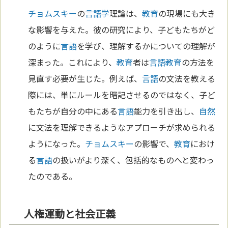
チョムスキー
の
言語学
理論は、
教育
の現場にも大き
な影響を与えた。彼の研究により、子どもたちがど
のように
言語
を学び、理解するかについての理解が
深まった。これにより、
教育
者は
言語
教育
の方法を
見直す必要が生じた。例えば、
言語
の文法を教える
際には、単にルールを暗記させるのではなく、子ど
もたちが自分の中にある
言語
能力を引き出し、
自然
に文法を理解できるようなアプローチが求められる
ようになった。
チョムスキー
の影響で、
教育
におけ
る
言語
の扱いがより深く、包括的なものへと変わっ
たのである。
人権運動と社会正義