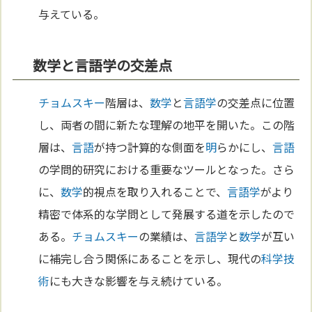
与えている。
数学と言語学の交差点
チョムスキー
階層は、
数学
と
言語学
の交差点に位置
し、両者の間に新たな理解の地平を開いた。この階
層は、
言語
が持つ計算的な側面を
明
らかにし、
言語
の学問的研究における重要なツールとなった。さら
に、
数学
的視点を取り入れることで、
言語学
がより
精密で体系的な学問として発展する道を示したので
ある。
チョムスキー
の業績は、
言語学
と
数学
が互い
に補完し合う関係にあることを示し、現代の
科学
技
術
にも大きな影響を与え続けている。