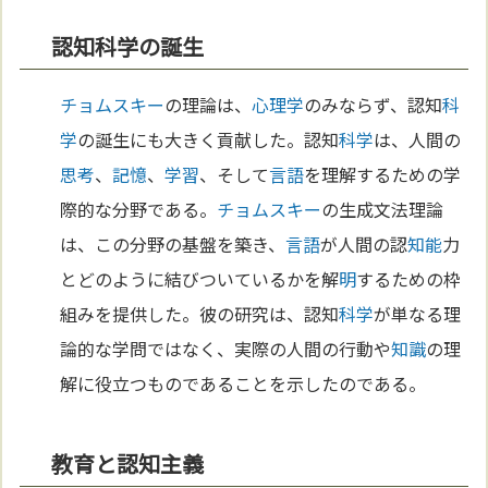
認知科学の誕生
チョムスキー
の理論は、
心理学
のみならず、認知
科
学
の誕生にも大きく貢献した。認知
科学
は、人間の
思考
、
記憶
、
学習
、そして
言語
を理解するための学
際的な分野である。
チョムスキー
の生成文法理論
は、この分野の基盤を築き、
言語
が人間の認
知能
力
とどのように結びついているかを解
明
するための枠
組みを提供した。彼の研究は、認知
科学
が単なる理
論的な学問ではなく、実際の人間の行動や
知識
の理
解に役立つものであることを示したのである。
教育と認知主義