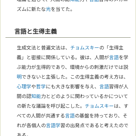
ズムに新たな
光
を当てた。
言語と生得主義
生成文法と普遍文法は、
チョムスキー
の「生得主
義」と密接に関係している。彼は、人間が
言語
を学
ぶ能力が生得的であり、環境からの刺激だけでは説
明
できないと主張した。この生得主義の考え方は、
心理学
や
哲学
にも大きな影響を与え、
言語
習得が人
間の認
知能
力とどのように関わっているかについて
の新たな議論を呼び起こした。
チョムスキー
は、す
べての人間が共通する
言語
の基盤を持っており、そ
れが各個人の
言語学
習の出発点であると考えたので
ある。