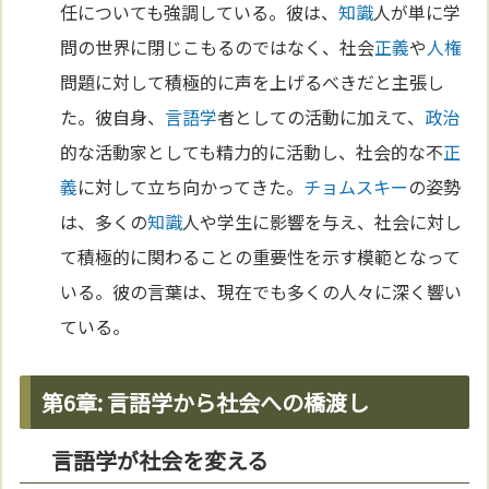
任についても強調している。彼は、
知識
人が単に学
問の世界に閉じこもるのではなく、社会
正義
や
人権
問題に対して積極的に声を上げるべきだと主張し
た。彼自身、
言語学
者としての活動に加えて、
政治
的な活動家としても精力的に活動し、社会的な不
正
義
に対して立ち向かってきた。
チョムスキー
の姿勢
は、多くの
知識
人や学生に影響を与え、社会に対し
て積極的に関わることの重要性を示す模範となって
いる。彼の言葉は、現在でも多くの人々に深く響い
ている。
第6章: 言語学から社会への橋渡し
言語学が社会を変える