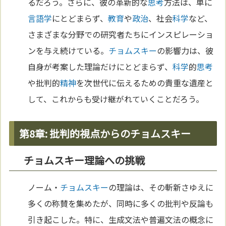
るだろう。さらに、彼の革新的な
思考
方法は、単に
言語学
にとどまらず、
教育
や
政治
、社会
科学
など、
さまざまな分野での研究者たちにインスピレーショ
ンを与え続けている。
チョムスキー
の影響力は、彼
自身が考案した理論だけにとどまらず、
科学
的
思考
や批判的
精神
を次世代に伝えるための貴重な遺産と
して、これからも受け継がれていくことだろう。
第8章: 批判的視点からのチョムスキー
チョムスキー理論への挑戦
ノーム・
チョムスキー
の理論は、その斬新さゆえに
多くの称賛を集めたが、同時に多くの批判や反論も
引き起こした。特に、生成文法や普遍文法の概念に