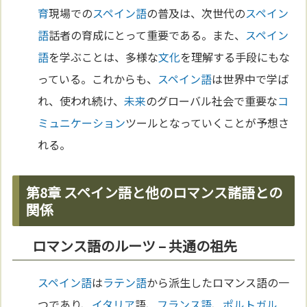
育
現場での
スペイン語
の普及は、次世代の
スペイン
語
話者の育成にとって重要である。また、
スペイン
語
を学ぶことは、多様な
文化
を理解する手段にもな
っている。これからも、
スペイン語
は世界中で学ば
れ、使われ続け、
未来
のグローバル社会で重要な
コ
ミュニケーション
ツールとなっていくことが予想さ
れる。
第8章 スペイン語と他のロマンス諸語との
関係
ロマンス語のルーツ – 共通の祖先
スペイン語
は
ラテン語
から派生したロマンス語の一
つであり、
イタリア
語、
フランス語
、
ポルトガル