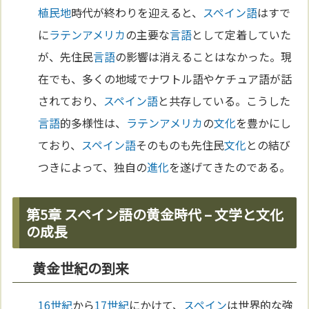
植民地
時代が終わりを迎えると、
スペイン語
はすで
に
ラテンアメリカ
の主要な
言語
として定着していた
が、先住民
言語
の影響は消えることはなかった。現
在でも、多くの地域でナワトル語やケチュア語が話
されており、
スペイン語
と共存している。こうした
言語
的多様性は、
ラテンアメリカ
の
文化
を豊かにし
ており、
スペイン語
そのものも先住民
文化
との結び
つきによって、独自の
進化
を遂げてきたのである。
第5章 スペイン語の黄金時代 – 文学と文化
の成長
黄金世紀の到来
16世紀
から
17世紀
にかけて、
スペイン
は世界的な強