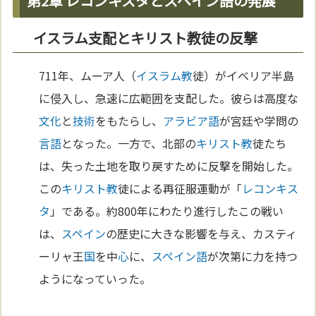
第2章 レコンキスタとスペイン語の発展
イスラム支配とキリスト教徒の反撃
711年、ムーア人（
イスラム教
徒）がイベリア半島
に侵入し、急速に広範囲を支配した。彼らは高度な
文化
と
技術
をもたらし、
アラビア語
が宮廷や学問の
言語
となった。一方で、北部の
キリスト教
徒たち
は、失った土地を取り戻すために反撃を開始した。
この
キリスト教
徒による再征服運動が「
レコンキス
タ
」である。約800年にわたり進行したこの戦い
は、
スペイン
の歴史に大きな影響を与え、カスティ
ーリャ王
国
を中
心
に、
スペイン語
が次第に力を持つ
ようになっていった。