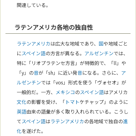
関連している。
ラテンアメリカ各地の独自性
ラテンアメリカ
は広大な地域であり、
国
や地域ごと
に
スペイン語
の方言が異なる。
アルゼンチン
では、
特に「リオプラテンセ方言」が特徴的で、「ll」や
「y」の
音
が「sh」に近い発
音
になる。さらに、
ア
ルゼンチン
では「vos」形式を使う「ヴォセオ」が
一般的だ。一方、
メキシコ
の
スペイン語
はアメリカ
文化
の影響を受け、「
トマト
ケチャップ」のように
英語
由来の語彙が多く取り入れられている。こうし
て
スペイン語
は
ラテンアメリカ
の各地域で独自の
進
化
を遂げた。