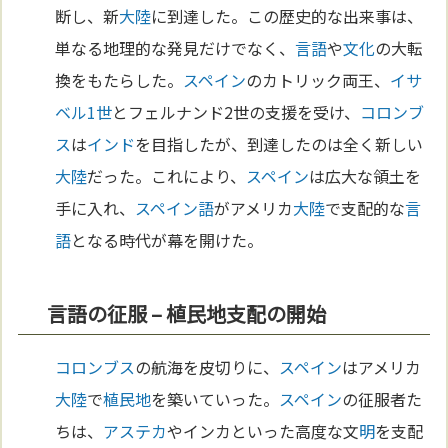
断し、新
大陸
に到達した。この歴史的な出来事は、
単なる地理的な発見だけでなく、
言語
や
文化
の大転
換をもたらした。
スペイン
のカトリック両王、
イサ
ベル1世
とフェルナンド2世の支援を受け、
コロンブ
ス
は
インド
を目指したが、到達したのは全く新しい
大陸
だった。これにより、
スペイン
は広大な領土を
手に入れ、
スペイン語
がアメリカ
大陸
で支配的な
言
語
となる時代が幕を開けた。
言語の征服 – 植民地支配の開始
コロンブス
の航海を皮切りに、
スペイン
はアメリカ
大陸
で
植民地
を築いていった。
スペイン
の征服者た
ちは、
アステカ
やインカといった高度な文
明
を支配