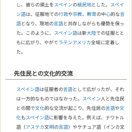
し、彼らの領土を
スペイン
の
植民地
とした。
スペイ
ン語
は、征服地での
行政
や
宗教
、
教育
の中
心
的な
言
語
となり、現地の
言語
と共存しながらも優勢を保っ
た。このように、
スペイン語
は新
大陸
での征服とと
もに広がり、やがて
ラテンアメリカ
全域に定着し
た。
先住民との文化的交流
スペイン語
は征服者の
言語
として広がったが、それ
は一方的なものではなかった。
スペイン
人と先住民
との間で
文化
的な交流が起こり、先住民の
言語
や
文
化
も
スペイン語
に影響を与えた。例えば、ナワトル
語（
アステカ
文
明
の
言語
）やケチュア語（インカ文