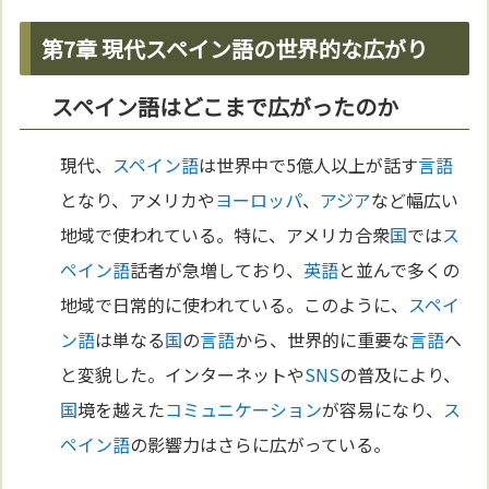
第7章 現代スペイン語の世界的な広がり
スペイン語はどこまで広がったのか
現代、
スペイン語
は世界中で5億人以上が話す
言語
となり、アメリカや
ヨーロッパ
、
アジア
など幅広い
地域で使われている。特に、アメリカ合衆
国
では
ス
ペイン語
話者が急増しており、
英語
と並んで多くの
地域で日常的に使われている。このように、
スペイ
ン語
は単なる
国
の
言語
から、世界的に重要な
言語
へ
と変貌した。インターネットや
SNS
の普及により、
国
境を越えた
コミュニケーション
が容易になり、
ス
ペイン語
の影響力はさらに広がっている。