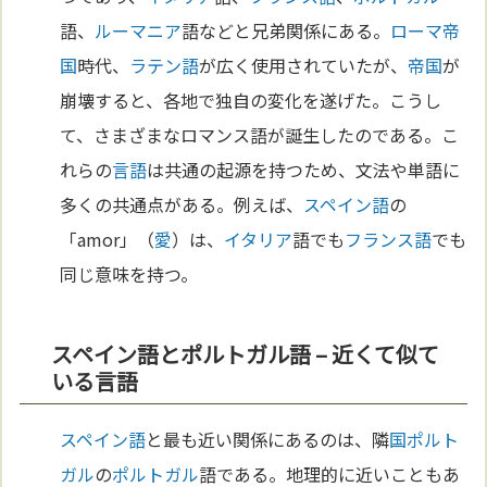
語、
ルーマニア
語などと兄弟関係にある。
ローマ
帝
国
時代、
ラテン語
が広く使用されていたが、
帝国
が
崩壊すると、各地で独自の変化を遂げた。こうし
て、さまざまなロマンス語が誕生したのである。こ
れらの
言語
は共通の起源を持つため、文法や単語に
多くの共通点がある。例えば、
スペイン語
の
「amor」（
愛
）は、
イタリア
語でも
フランス語
でも
同じ意味を持つ。
スペイン語とポルトガル語 – 近くて似て
いる言語
スペイン語
と最も近い関係にあるのは、隣
国
ポルト
ガル
の
ポルトガル
語である。地理的に近いこともあ