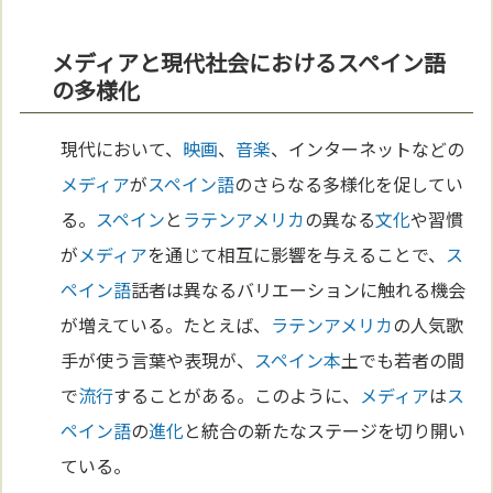
メディアと現代社会におけるスペイン語
の多様化
現代において、
映画
、
音楽
、インターネットなどの
メディア
が
スペイン語
のさらなる多様化を促してい
る。
スペイン
と
ラテンアメリカ
の異なる
文化
や習慣
が
メディア
を通じて相互に影響を与えることで、
ス
ペイン語
話者は異なるバリエーションに触れる機会
が増えている。たとえば、
ラテンアメリカ
の人気歌
手が使う言葉や表現が、
スペイン
本
土でも若者の間
で
流行
することがある。このように、
メディア
は
ス
ペイン語
の
進化
と統合の新たなステージを切り開い
ている。