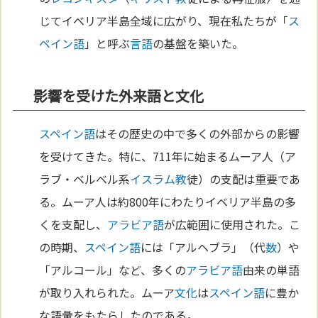
じてイベリア半島全域に広がり、現在私たちが「
ス
ペイン語
」と呼ぶ
言語
の基盤を築いた。
影響を受けた外来語と文化
スペイン語
はその歴史の中で多くの外部からの影響
を受けてきた。特に、711年に始まるムーア人（ア
ラブ・ベルベル系
イスラム教
徒）の支配は重要であ
る。ムーア人は約800年にわたりイベリア半島の多
くを支配し、
アラビア語
が広範囲に使用された。こ
の時期、
スペイン語
には「アルヘブラ」（代
数
）や
「アルコール」など、多くの
アラビア語
由来の単語
が取り入れられた。ムーア
文化
は
スペイン語
に豊か
な語彙をもたらしたのである。