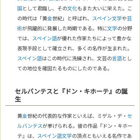
国
として君臨し、その
文化
もまた大いに栄えた。こ
の時代は「黄
金
世紀」と呼ばれ、
スペイン
文学
や
芸
術
が飛躍的に発展した時期である。特に
文学
の分野
では、
スペイン語
が優れた作家たちによって豊かな
表現手段として確立され、多くの名作が生まれた。
スペイン語
はこの時代に洗練され、文芸の
言語
とし
ての地位を確固たるものにしたのである。
セルバンテスと『ドン・キホーテ』の誕
生
黄
金
世紀の代表的な作家といえば、ミゲル・デ・
セ
ルバンテス
が挙げられる。彼の作品『ドン・キホー
テ』は、
スペイン語
文学
の頂点ともいえる名作であ