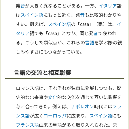
発
音
が大きく異なることがある。一方、
イタリア
語
は
スペイン語
にもっと近く、発
音
も比較的わかりや
すい。例えば、
スペイン語
の「casa」（家）は、
イ
タリア
語でも「casa」となり、同じ発
音
で使われ
る。こうした類似点が、これらの
言語
を学ぶ際の親
しみやすさにもつながっている。
言語の交流と相互影響
ロマンス語は、それぞれが独自に発展しつつも、歴
史的な出来事や
文化
的な交流を通じて互いに影響を
与え合ってきた。例えば、
ナポレオン
時代には
フラ
ンス語
が広く
ヨーロッパ
に広まり、
スペイン語
にも
フランス語
由来の単語が多く取り入れられた。ま