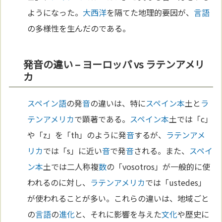
ようになった。
大西洋
を隔てた地理的要因が、
言語
の多様性を生んだのである。
発音の違い – ヨーロッパ vs ラテンアメリ
カ
スペイン語
の発
音
の違いは、特に
スペイン
本
土と
ラ
テンアメリカ
で顕著である。
スペイン
本
土では「c」
や「z」を「th」のように発
音
するが、
ラテンアメ
リカ
では「s」に近い
音
で発
音
される。また、
スペイ
ン
本
土では二人称複
数
の「vosotros」が一般的に使
われるのに対し、
ラテンアメリカ
では「ustedes」
が使われることが多い。これらの違いは、地域ごと
の
言語
の
進化
と、それに影響を与えた
文化
や歴史に