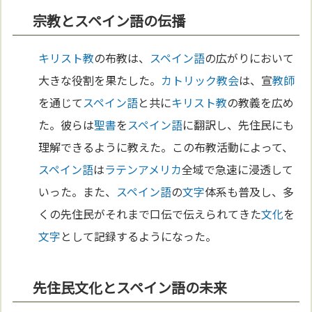
宗教とスペイン語の伝播
キリスト教
の布教は、
スペイン語
の広がりにおいて
大きな役割を果たした。
カトリック教会
は、宣
教師
を通じて
スペイン語
と共に
キリスト教
の教義を広め
た。彼らは
聖書
を
スペイン語
に翻訳し、先住民にも
理解できるように教えた。この布教活動によって、
スペイン語
は
ラテンアメリカ
全域で急速に浸透して
いった。また、
スペイン語
の
文字
体系も普及し、多
くの先住民がそれまで口伝で伝えられてきた
文化
を
文字
として記録するようになった。
先住民文化とスペイン語の未来