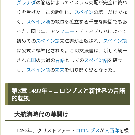
グラナダ
の陥落によってイスラム支配が完全に終わ
りを告げた。この勝利は、
スペイン
の統一だけでな
く、
スペイン語
の地位を確立する重要な瞬間でもあ
った。同じ年、アン
ソニー
・デ・ネブリハによって
初めての
スペイン語
文法書が出版され、
スペイン語
は公式に標準化された。この文法書は、新しく統一
された
国
の共通の
言語
としての
スペイン語
を確立
し、
スペイン語
の
未来
を切り開く礎となった。
第3章 1492年 – コロンブスと新世界の言語
的転換
大航海時代の幕開け
1492年、クリストファー・
コロンブス
が
大西洋
を横