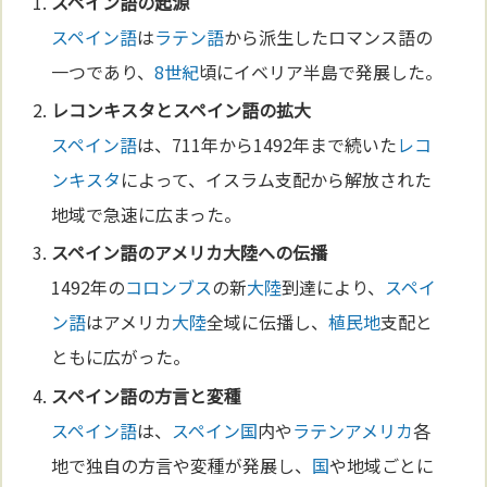
スペイン語
の起源
スペイン語
は
ラテン語
から派生したロマンス語の
一つであり、
8世紀
頃にイベリア半島で発展した。
レコンキスタ
と
スペイン語
の拡大
スペイン語
は、711年から1492年まで続いた
レコ
ンキスタ
によって、イスラム支配から解放された
地域で急速に広まった。
スペイン語
のアメリカ
大陸
への伝播
1492年の
コロンブス
の新
大陸
到達により、
スペイ
ン語
はアメリカ
大陸
全域に伝播し、
植民地
支配と
ともに広がった。
スペイン語
の方言と変種
スペイン語
は、
スペイン
国
内や
ラテンアメリカ
各
地で独自の方言や変種が発展し、
国
や地域ごとに