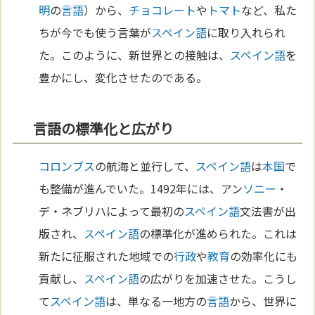
明
の
言語
）から、
チョコレート
や
トマト
など、私た
ちが今でも使う言葉が
スペイン語
に取り入れられ
た。このように、新世界との接触は、
スペイン語
を
豊かにし、変化させたのである。
言語の標準化と広がり
コロンブス
の航海と並行して、
スペイン語
は
本
国
で
も整備が進んでいた。1492年には、アン
ソニー
・
デ・ネブリハによって最初の
スペイン語
文法書が出
版され、
スペイン語
の標準化が進められた。これは
新たに征服された地域での
行政
や
教育
の効率化にも
貢献し、
スペイン語
の広がりを加速させた。こうし
て
スペイン語
は、単なる一地方の
言語
から、世界に