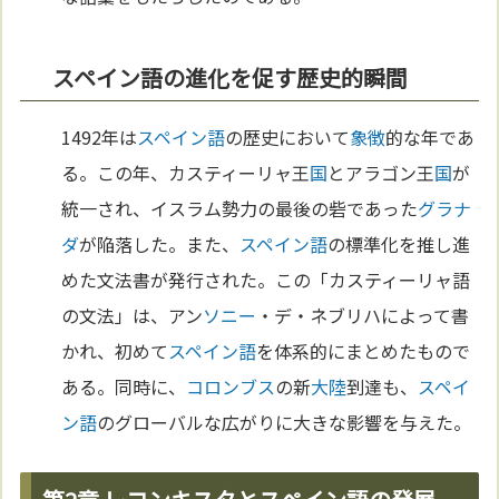
スペイン語の進化を促す歴史的瞬間
1492年は
スペイン語
の歴史において
象徴
的な年であ
る。この年、カスティーリャ王
国
とアラゴン王
国
が
統一され、イスラム勢力の最後の砦であった
グラナ
ダ
が陥落した。また、
スペイン語
の標準化を推し進
めた文法書が発行された。この「カスティーリャ語
の文法」は、アン
ソニー
・デ・ネブリハによって書
かれ、初めて
スペイン語
を体系的にまとめたもので
ある。同時に、
コロンブス
の新
大陸
到達も、
スペイ
ン語
のグローバルな広がりに大きな影響を与えた。