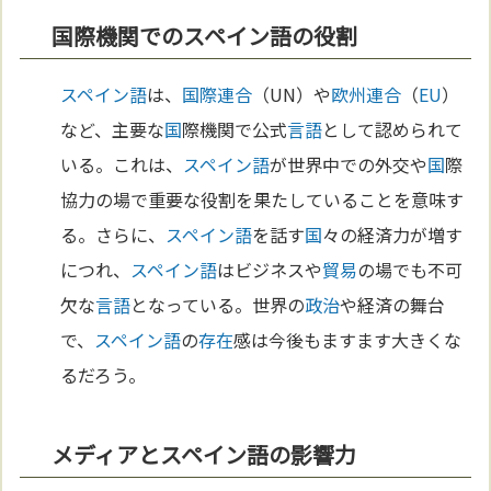
国際機関でのスペイン語の役割
スペイン語
は、
国際連合
（UN）や
欧州連合
（
EU
）
など、主要な
国
際機関で公式
言語
として認められて
いる。これは、
スペイン語
が世界中での外交や
国
際
協力の場で重要な役割を果たしていることを意味す
る。さらに、
スペイン語
を話す
国
々の経済力が増す
につれ、
スペイン語
はビジネスや
貿易
の場でも不可
欠な
言語
となっている。世界の
政治
や経済の舞台
で、
スペイン語
の
存在
感は今後もますます大きくな
るだろう。
メディアとスペイン語の影響力