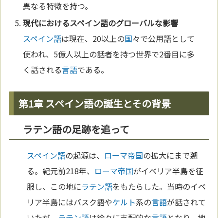
異なる特徴を持つ。
現代における
スペイン語
のグローバルな影響
スペイン語
は現在、20以上の
国
々で公用語として
使われ、5億人以上の話者を持つ世界で2番目に多
く話される
言語
である。
第1章 スペイン語の誕生とその背景
ラテン語の足跡を追って
スペイン語
の起源は、
ローマ
帝国
の拡大にまで遡
る。紀元前218年、
ローマ
帝国
がイベリア半島を征
服し、この地に
ラテン語
をもたらした。当時のイベ
リア半島にはバスク語や
ケルト
系の
言語
が話されて
いたが、
ラテン語
は徐々に支配的な
言語
となり、地