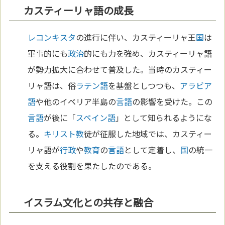
カスティーリャ語の成長
レコンキスタ
の進行に伴い、カスティーリャ王
国
は
軍事的にも
政治
的にも力を強め、カスティーリャ語
が勢力拡大に合わせて普及した。当時のカスティー
リャ語は、俗
ラテン語
を基盤としつつも、
アラビア
語
や他のイベリア半島の
言語
の影響を受けた。この
言語
が後に「
スペイン語
」として知られるようにな
る。
キリスト教
徒が征服した地域では、カスティー
リャ語が
行政
や
教育
の
言語
として定着し、
国
の統一
を支える役割を果たしたのである。
イスラム文化との共存と融合