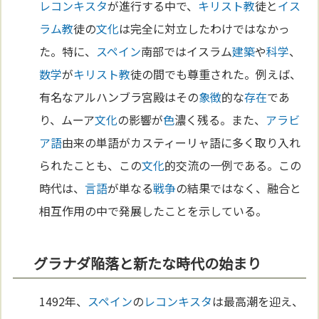
レコンキスタ
が進行する中で、
キリスト教
徒と
イス
ラム教
徒の
文化
は完全に対立したわけではなかっ
た。特に、
スペイン
南部ではイスラム
建築
や
科学
、
数学
が
キリスト教
徒の間でも尊重された。例えば、
有名なアルハンブラ宮殿はその
象徴
的な
存在
であ
り、ムーア
文化
の影響が
色
濃く残る。また、
アラビ
ア語
由来の単語がカスティーリャ語に多く取り入れ
られたことも、この
文化
的交流の一例である。この
時代は、
言語
が単なる
戦争
の結果ではなく、融合と
相互作用の中で発展したことを示している。
グラナダ陥落と新たな時代の始まり
1492年、
スペイン
の
レコンキスタ
は最高潮を迎え、