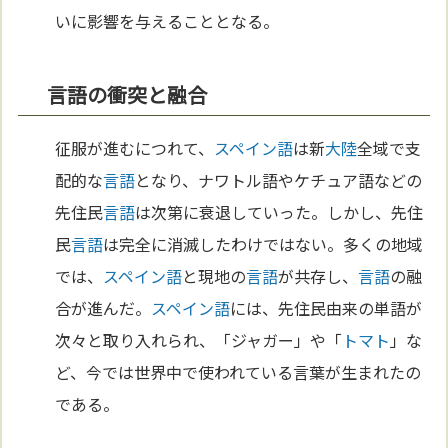
いに影響を与えることとなる。
言語の衝突と融合
征服が進むにつれて、
スペイン語
は新
大陸
全域で支
配的な
言語
となり、ナワトル語やケチュア語などの
先住民
言語
は次第に衰退していった。しかし、先住
民
言語
は完全に消滅したわけではない。多くの地域
では、
スペイン語
と現地の
言語
が共存し、
言語
の融
合が進んだ。
スペイン語
には、先住民由来の単語が
次々と取り入れられ、「ジャガー」や「
トマト
」な
ど、今では世界中で使われている言葉が生まれたの
である。