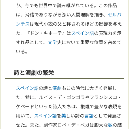
り、今でも世界中で読み継がれている。この作品
は、滑稽でありながら深い人間理解を描き、
セルバ
ンテス
は現代小説の父と称されるほどの影響を与え
た。『ドン・キホーテ』は
スペイン語
の表現力を示
す作品として、
文学
史において重要な位置を占めて
いる。
詩と演劇の繁栄
スペイン語
の詩と
演劇
もこの時代に大きく発展し
た。特に、ルイス・デ・ゴンゴラやフランシスコ・
ケベードといった詩人たちは、複雑で豊かな表現を
用いて、
スペイン語
を
美
しい詩の
言語
として発展さ
せた。また、劇作家ロペ・デ・ベガは膨大な
数
の戯