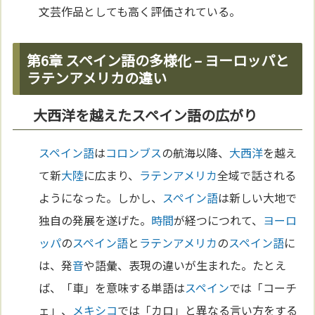
文芸作品としても高く評価されている。
第6章 スペイン語の多様化 – ヨーロッパと
ラテンアメリカの違い
大西洋を越えたスペイン語の広がり
スペイン語
は
コロンブス
の航海以降、
大西洋
を越え
て新
大陸
に広まり、
ラテンアメリカ
全域で話される
ようになった。しかし、
スペイン語
は新しい大地で
独自の発展を遂げた。
時間
が経つにつれて、
ヨーロ
ッパ
の
スペイン語
と
ラテンアメリカ
の
スペイン語
に
は、発
音
や語彙、表現の違いが生まれた。たとえ
ば、「車」を意味する単語は
スペイン
では「コーチ
ェ」、
メキシコ
では「カロ」と異なる言い方をする