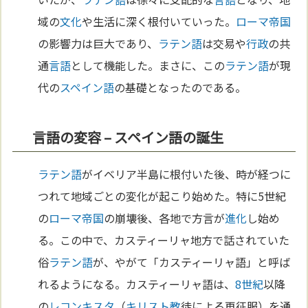
域の
文化
や生活に深く根付いていった。
ローマ
帝国
の影響力は巨大であり、
ラテン語
は交易や
行政
の共
通
言語
として機能した。まさに、この
ラテン語
が現
代の
スペイン語
の基礎となったのである。
言語の変容 – スペイン語の誕生
ラテン語
がイベリア半島に根付いた後、時が経つに
つれて地域ごとの変化が起こり始めた。特に5世紀
の
ローマ
帝国
の崩壊後、各地で方言が
進化
し始め
る。この中で、カスティーリャ地方で話されていた
俗
ラテン語
が、やがて「カスティーリャ語」と呼ば
れるようになる。カスティーリャ語は、
8世紀
以降
の
レコンキスタ
（
キリスト教
徒による再征服）を通