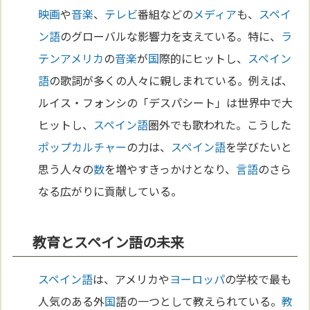
映画
や
音楽
、
テレビ
番組などの
メディア
も、
スペイ
ン語
のグローバルな影響力を支えている。特に、
ラ
テンアメリカ
の
音楽
が
国
際的にヒットし、
スペイン
語
の歌詞が多くの人々に親しまれている。例えば、
ルイス・フォンシの「デスパシート」は世界中で大
ヒットし、
スペイン語
圏外でも歌われた。こうした
ポップカルチャー
の力は、
スペイン語
を学びたいと
思う人々の
数
を増やすきっかけとなり、
言語
のさら
なる広がりに貢献している。
教育とスペイン語の未来
スペイン語
は、アメリカや
ヨーロッパ
の学校で最も
人気のある外
国
語の一つとして教えられている。
教