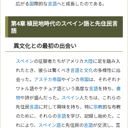
広がる
国
際的な
言語
へと成長したのである。
第4章 植民地時代のスペイン語と先住民言
語
異文化との最初の出会い
スペイン
の征服者たちがアメリカ
大陸
に足を踏み入
れたとき、彼らは驚くべき
言語
と
文化
の多様性に出
会った。
アステカ
帝国
やインカ
帝国
は、それぞれナ
ワトル語やケチュア語という高度な
言語
を持ち、
書
物
や詩が盛んだった。
スペイン
人たちは、これらの
先住民
言語
に対して興味を持ち、特に
宗教
的な布教
のために、それらの
言語
を学び、記録し始めた。こ
れにより、
スペイン語
と先住民の
言語
が交流し、互