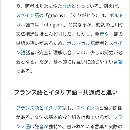
り、両者は非常に似た
言語
となっている。例えば、
スペイン語
の「gracias」（ありがとう）は、
ポルト
ガル
語では「obrigado」と異なるが、動詞の活用や
文法構造はほとんど同じだ。しかし、発
音
や一部の
単語の違いがあるため、
ポルトガル
語話者と
スペイ
ン語
話者が完全に理解し合うには、少しの努力が必
要となる。だが、基
本
的には互いに通じやすい
言語
である。
フランス語とイタリア語 – 共通点と違い
フランス語
と
イタリア
語も、
スペイン語
と深い関係
がある。文法の基
本
的な仕組みは似ているが、
フラ
ンス語
は発
音
が独特で、書かれている言葉と実際の