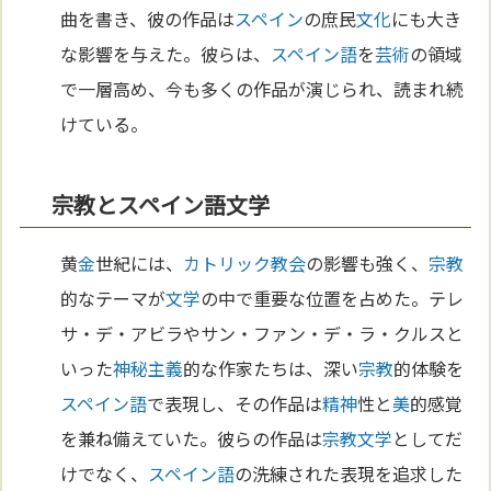
曲を書き、彼の作品は
スペイン
の庶民
文化
にも大き
な影響を与えた。彼らは、
スペイン語
を
芸術
の領域
で一層高め、今も多くの作品が演じられ、読まれ続
けている。
宗教とスペイン語文学
黄
金
世紀には、
カトリック教会
の影響も強く、
宗教
的なテーマが
文学
の中で重要な位置を占めた。テレ
サ・デ・アビラやサン・ファン・デ・ラ・クルスと
いった
神秘主義
的な作家たちは、深い
宗教
的体験を
スペイン語
で表現し、その作品は
精神
性と
美
的感覚
を兼ね備えていた。彼らの作品は
宗教
文学
としてだ
けでなく、
スペイン語
の洗練された表現を追求した