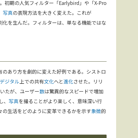
期の人気フィルター「Earlybird」や「X-Pro
、
写真
の表現方法を大きく変えた。これが
別化を生んだ。フィルターは、単なる機能ではな
有のあり方を劇的に変えた好例である。シストロ
デジタル
上での共有
文化
へと
進化
させた。リリ
ていたが、ユーザー
数
は驚異的なスピードで増加
し、
写真
を撮ることがより楽しく、意味深い行
々の生活をどのように変革できるかを示す
象徴
的