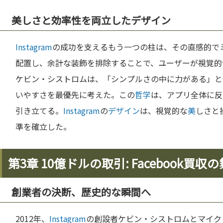
美しさと効率性を両立したデザイン
Instagram
の成功を支えるもう一つの柱は、その直感的で
配置し、余計な装飾を排除することで、ユーザーが視覚的
ケビン・シストロムは、「シンプルさの中に力がある」と
いやすさを最優先に考えた。この
哲学
は、アプリ全体に反
引き立てる。
Instagram
の
デザイン
は、視覚的な
美
しさと
準を確立した。
第3章 10億ドルの取引: Facebook買収
創業者の決断、歴史的な瞬間へ
2012年、
Instagram
の創設者ケビン・シストロムとマイク