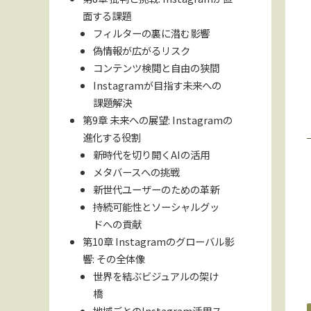
面する課題
フィルターの裏に潜む影響
偽情報が広がるリスク
コンテンツ検閲と自由の狭間
Instagramが目指す未来への
課題解決
第9章 未来への展望: Instagramの
進化する役割
新時代を切り開くAIの活用
メタバースへの挑戦
新世代ユーザーのための革新
持続可能性とソーシャルグッ
ドへの貢献
第10章 Instagramのグローバル影
響: その全体像
世界を結ぶビジュアルの架け
橋
地域ごとのInstagram活用ス