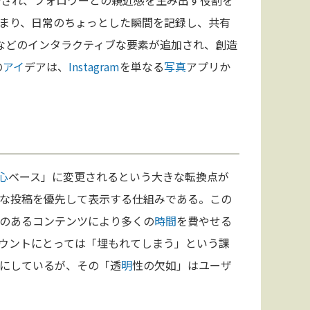
計され、フォロワーとの親近感を生み出す役割を
まり、日常のちょっとした瞬間を記録し、共有
能などのインタラクティブな要素が追加され、創造
の
アイ
デアは、
Instagram
を単なる
写真
アプリか
心
ベース」に変更されるという大きな転換点が
な投稿を優先して表示する仕組みである。この
のあるコンテンツにより多くの
時間
を費やせる
ウントにとっては「埋もれてしまう」という課
にしているが、その「透
明
性の欠如」はユーザ