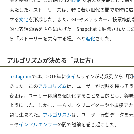
法を提案した。この機能は24
時間
で消える投稿として設
果たした。ストーリーズは、特に若い世代の間で瞬時に広
する
文化
を形成した。また、GIFやステッカー、投票機
的な表現の幅をさらに広げた。Snapchatに触発されたこ
ら「ストーリーを共有する場」へと
進化
させた。
アルゴリズムが決める「見せ方」
Instagram
では、2016年に
タイ
ムラインが時系列から「関
あった。この
アルゴリズム
は、ユーザーが興味を持ちそう
変更は、ユーザー体験を個別化することを目的とし、興味
ようにした。しかし、一方で、クリエイターや小規模アカ
題も生まれた。
アルゴリズム
は、ユーザー行動データを元
ーや
インフルエンサー
の間で議論を巻き起こした。