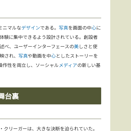
ミニマルな
デザイン
である。
写真
を画面の中
心
に
体験に集中できるよう設計されている。創設者
述べ、ユーザーインターフェースの
美
しさと使
映され、
写真
や動画を中
心
としたストーリーを
操作性を両立し、ソーシャル
メディア
の新しい基
の舞台裏
・クリーガーは、大きな決断を迫られていた。