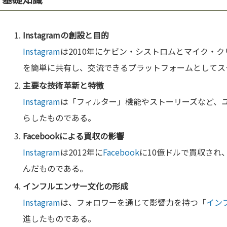
Instagram
の創設と目的
Instagram
は2010年にケビン・シストロムとマイク・
を簡単に共有し、交流できるプラットフォームとしてス
主要な
技術
革新と特徴
Instagram
は「フィルター」機能やストーリーズなど、
らしたものである。
Facebook
による買収の影響
Instagram
は2012年に
Facebook
に10億ドルで買収され
んだものである。
インフルエンサー
文化
の形成
Instagram
は、フォロワーを通じて影響力を持つ「
イン
進したものである。