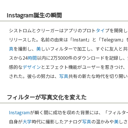
Instagram誕生の瞬間
シストロムとクリーガーはアプリのプロト
タイ
プを開発し、
リリースした。名前の由来は「Instant」と「Telegr
真
を撮影し、
美
しいフィルターで加工し、すぐに友人と共
スから24
時間
以内に2万5000件のダウンロードを記録し
感的な
デザイン
とエフェクト機能がユーザーを惹きつけ、
された。彼らの努力は、
写真
共有の新たな時代を切り開い
フィルターが写真文化を変えた
Instagram
が瞬く間に成功を収めた背景には、「フィルタ
自身が
大学
時代に撮影したアナログ
写真
の温かみや
美
しさ