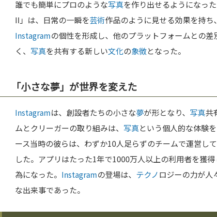
誰でも簡単にプロのような
写真
を作り出せるようになった。初
II」は、日常の一瞬を
芸術
作品のように見せる効果を持ち
Instagram
の個性を形成し、他のプラットフォームとの差
く、
写真
を共有する新しい
文化
の
象徴
となった。
「小さな夢」が世界を変えた
Instagram
は、創設者たちの小さな
夢
が形となり、
写真
共
ムとクリーガーの取り組みは、
写真
という個人的な体験を
ース当時の彼らは、わずか10人足らずのチームで運営し
した。アプリはたった1年で1000万人以上の利用者を獲得
為になった。
Instagram
の登場は、
テクノ
ロジーの力が人
な出来事であった。