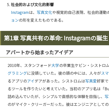
社会的および
文化
的影響
Instagram
は、
写真
文化
や視覚的自己表現、社会的運動
ョン
の形を変えたものである。
第1章 写真共有の革命: Instagramの誕生
アパートから始まったアイデア
2010年、スタンフォード
大学
の卒業生ケビン・シストロ
グラミング
に没頭していた。彼の頭の中には、人々が
スマ
るアプリの
アイ
デアがあった。シストロムは
写真
愛
好家で
るツールを作りたいと考えていた。当初のアプリ名は「Bu
詰め込んでいたが、シンプルで直感的な体験を目指し、
写
のがマイク・クリーガーだった。彼はエンジニアとしての