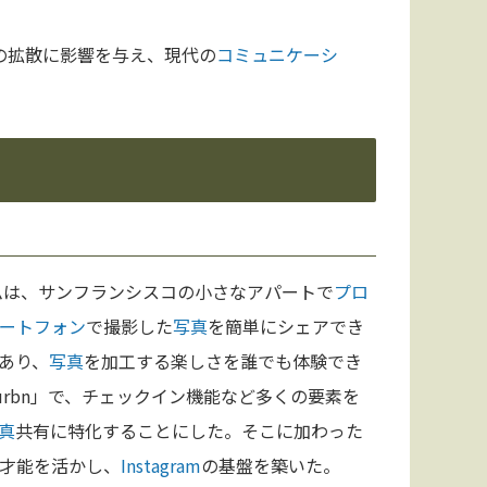
の拡散に影響を与え、現代の
コミュニケーシ
ムは、サンフランシスコの小さなアパートで
プロ
ートフォン
で撮影した
写真
を簡単にシェアでき
あり、
写真
を加工する楽しさを誰でも体験でき
rbn」で、チェックイン機能など多くの要素を
真
共有に特化することにした。そこに加わった
才能を活かし、
Instagram
の基盤を築いた。