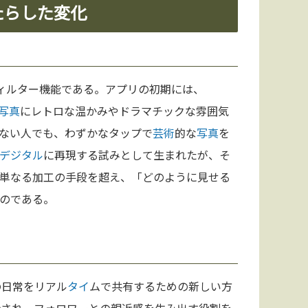
たらした変化
ィルター機能である。アプリの初期には、
写真
にレトロな温かみやドラマチックな雰囲気
ない人でも、わずかなタップで
芸術
的な
写真
を
デジタル
に再現する試みとして生まれたが、そ
単なる加工の手段を超え、「どのように見せる
のである。
の日常をリアル
タイ
ムで共有するための新しい方