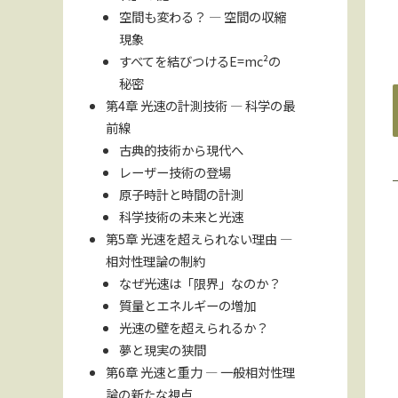
空間も変わる？ — 空間の収縮
現象
すべてを結びつけるE=mc²の
秘密
第4章 光速の計測技術 — 科学の最
前線
古典的技術から現代へ
レーザー技術の登場
原子時計と時間の計測
科学技術の未来と光速
第5章 光速を超えられない理由 —
相対性理論の制約
なぜ光速は「限界」なのか？
質量とエネルギーの増加
光速の壁を超えられるか？
夢と現実の狭間
第6章 光速と重力 — 一般相対性理
論の新たな視点