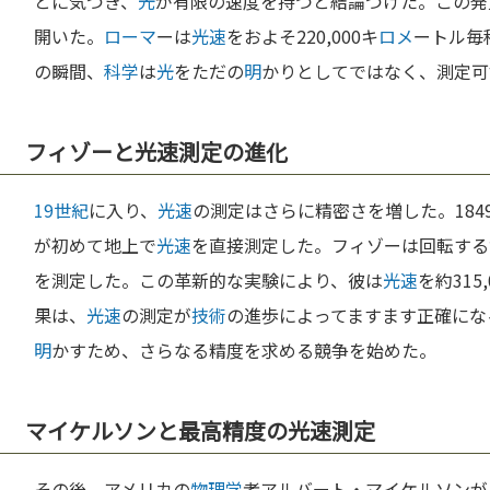
とに気づき、
光
が有限の速度を持つと結論づけた。この発
開いた。
ローマ
ーは
光速
をおよそ220,000キ
ロメ
ートル毎
の瞬間、
科学
は
光
をただの
明
かりとしてではなく、測定可
フィゾーと光速測定の進化
19世紀
に入り、
光速
の測定はさらに精密さを増した。184
が初めて地上で
光速
を直接測定した。フィゾーは回転する
を測定した。この革新的な実験により、彼は
光速
を約315,
果は、
光速
の測定が
技術
の進歩によってますます正確にな
明
かすため、さらなる精度を求める競争を始めた。
マイケルソンと最高精度の光速測定
その後、アメリカの
物理学
者アルバート・マイケルソンが