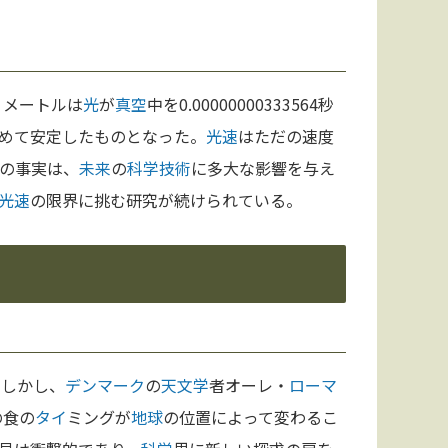
。メートルは
光
が
真空
中を0.00000000333564秒
めて安定したものとなった。
光速
はただの速度
の事実は、
未来
の
科学
技術
に多大な影響を与え
光速
の限界に挑む研究が続けられている。
。しかし、
デンマーク
の
天文学
者オーレ・
ローマ
の食の
タイ
ミングが
地球
の位置によって変わるこ