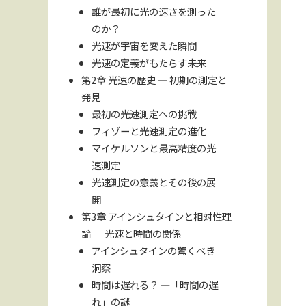
誰が最初に光の速さを測った
のか？
光速が宇宙を変えた瞬間
光速の定義がもたらす未来
第2章 光速の歴史 — 初期の測定と
発見
最初の光速測定への挑戦
フィゾーと光速測定の進化
マイケルソンと最高精度の光
速測定
光速測定の意義とその後の展
開
第3章 アインシュタインと相対性理
論 — 光速と時間の関係
アインシュタインの驚くべき
洞察
時間は遅れる？ —「時間の遅
れ」の謎