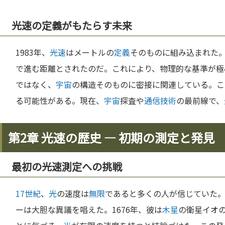
光速の定義がもたらす未来
1983年、
光速
はメートルの
定義
そのものに組み込まれた
で進む距離とされたのだ。これにより、物理的な基準が極
ではなく、
宇宙
の構造そのものに密接に関連している。こ
る可能性がある。現在、
宇宙
探査や
通信
技術
の最前線で、
第2章 光速の歴史 — 初期の測定と発見
最初の光速測定への挑戦
17世紀
、
光
の速度は
無限
であると多くの人が信じていた
ーは大胆な異議を唱えた。1676年、彼は
木星
の衛星イオ