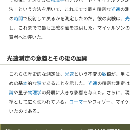
法」という方法を用いて、これまでで最も精密な
光速
の測
の
時間
で反射して戻るかを測定したのだ。彼の実験は、
光
し、これまでで最も正確な値を提供した。マイケルソンの
賞者へと導いた。
光速測定の意義とその後の展開
これらの歴史的な測定は、
光速
という不変の
数
値が、単に
めの基
本
的な
鍵
であることを示した。
光速
の精密な測定は
論
や量子
物理学
の発展に大きな影響を与えた。さらに、現
準として広く使われている。
ローマ
ーやフィゾー、マイケ
いたのである。