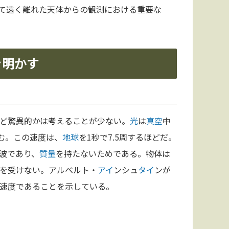
て遠く離れた天体からの観測における重要な
き明かす
ど驚異的かは考えることが少ない。
光
は
真空
中
進む。この速度は、
地球
を1秒で7.5周するほどだ。
波であり、
質量
を持たないためである。物体は
を受けない。アルベルト・
アイ
ンシュ
タイ
ンが
速度であることを示している。