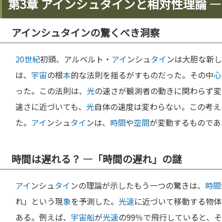
第3章 アインシュタインと相対性理論 
アインシュタインの驚くべき洞察
20世紀
初頭、アルベルト・
アイ
ンシュ
タイ
ンは大胆な新し
は、
宇宙
の根
本
的な法則を揺るがすものだった。その中
心
った。この法則は、
光
の速さが観測者の動きに関わらず変
速さに近づいても、
光
自体の速度は変わらない。この考え
た。
アイ
ンシュ
タイ
ンは、
時間
や
空間
が変動するものであ
時間は遅れる？ —「時間の遅れ」の謎
アイ
ンシュ
タイ
ンの理論が示したもう一つの驚きは、
時間
れ」という現
象
を予測した。
光速
に近づいて移動する物体
ある。例えば、
宇宙
船
が
光速
の99％で飛行していると、