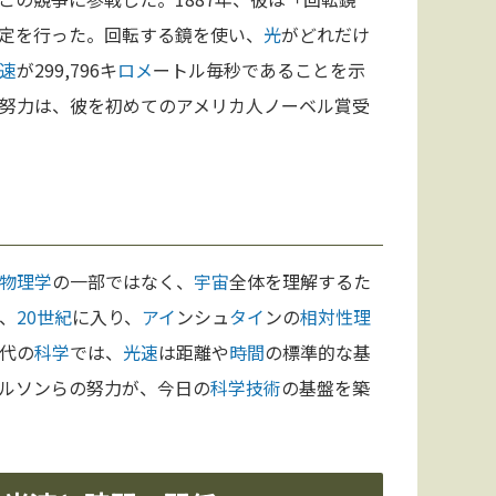
定を行った。回転する鏡を使い、
光
がどれだけ
速
が299,796キ
ロメ
ートル毎秒であることを示
努力は、彼を初めてのアメリカ人ノーベル賞受
物理学
の一部ではなく、
宇宙
全体を理解するた
、
20世紀
に入り、
アイ
ンシュ
タイ
ンの
相対性理
代の
科学
では、
光速
は距離や
時間
の標準的な基
ルソンらの努力が、今日の
科学
技術
の基盤を築