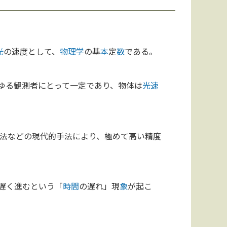
光
の速度として、
物理学
の基
本
定
数
である。
ゆる観測者にとって一定であり、物体は
光速
法などの現代的手法により、極めて高い精度
遅く進むという「
時間
の遅れ」現
象
が起こ