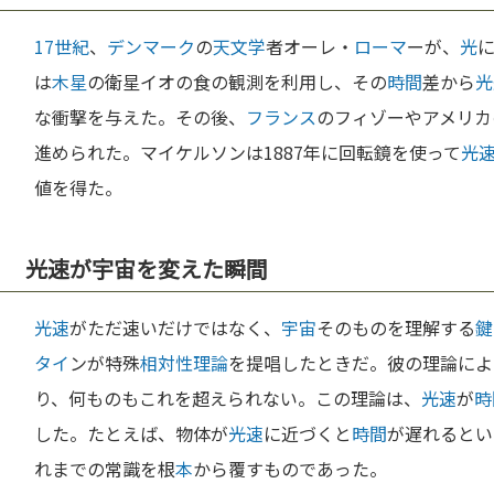
17世紀
、
デンマーク
の
天文学
者オーレ・
ローマ
ーが、
光
は
木星
の衛星イオの食の観測を利用し、その
時間
差から
光
な衝撃を与えた。その後、
フランス
のフィゾーやアメリカ
進められた。マイケルソンは1887年に回転鏡を使って
光
値を得た。
光速が宇宙を変えた瞬間
光速
がただ速いだけではなく、
宇宙
そのものを理解する
鍵
タイ
ンが特殊
相対性理論
を提唱したときだ。彼の理論によ
り、何ものもこれを超えられない。この理論は、
光速
が
時
した。たとえば、物体が
光速
に近づくと
時間
が遅れるとい
れまでの常識を根
本
から覆すものであった。