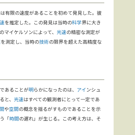
には有限の速度があることを初めて発見した。彼
速
を推定した。この発見は当時の
科学
界に大き
のマイケルソンによって、
光速
の精密な測定が
速
を測定し、当時の
技術
の限界を超えた高精度な
であることが
明
らかになったのは、
アイ
ンシュ
ると、
光速
はすべての観測者にとって一定であ
間
や
空間
の概念を揺るがすものであることを示
う「
時間
の遅れ」が生じる。この考え方は、そ