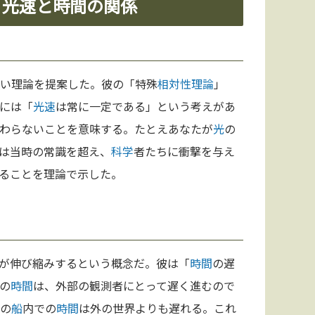
— 光速と時間の関係
い理論を提案した。彼の「特殊
相対性理論
」
には「
光速
は常に一定である」という考えがあ
わらないことを意味する。たとえあなたが
光
の
は当時の常識を超え、
科学
者たちに衝撃を与え
ることを理論で示した。
が伸び縮みするという概念だ。彼は「
時間
の遅
の
時間
は、外部の観測者にとって遅く進むので
その
船
内での
時間
は外の世界よりも遅れる。これ