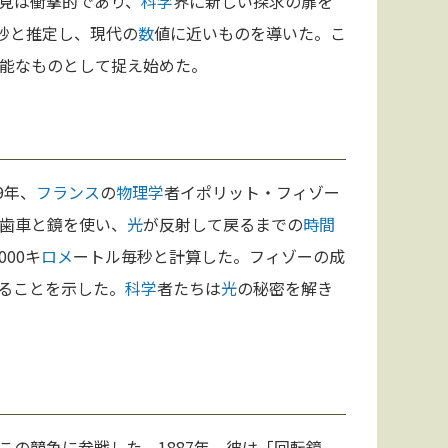
見は衝撃的であり、
科学
界に新しい探求の扉を
秒と推定し、現代の
数
値に近いものを導いた。こ
能なものとして捉え始めた。
9年、
フランス
の
物理学
者イポリット・フィゾー
歯車と鏡を使い、
光
が反射して戻るまでの
時間
000キ
ロメ
ートル毎秒と計算した。フィゾーの成
ることを示した。
科学
者たちは
光
の秘密を解き
この競争に参戦した。1887年、彼は「回転鏡