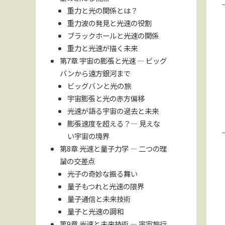
重力と光の関係とは？
重力波の発見と光速の役割
ブラックホールと光速の関係
重力と光速が描く未来
第7章 宇宙の膨張と光速 — ビッグ
バンから遠方銀河まで
ビッグバンと光の旅
宇宙膨張と光の赤方偏移
光速が語る宇宙の過去と未来
膨張速度を超える？— 見えな
い宇宙の境界
第8章 光速と量子力学 — 二つの理
論の交差点
光子の奇妙な振る舞い
量子もつれと光速の限界
量子通信と未来技術
量子と光速の調和
第9章 光速と未来技術 — 宇宙旅行