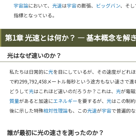
宇宙論
において、
光速
は
宇宙
の膨張、
ビッグバン
、そし
指標となっている。
第1章 光速とは何か？ — 基本概念を解
光はなぜ速いのか？
私たちは日常的に
光
を目にしているが、その速度がどれほ
で約299,792,458メートル毎秒という途方もない速さで
どうして
光
はこれほど速いのだろうか？これは、
光
が電磁
質量
があると加速に
エネルギー
を要するが、
光
はこの制約
後に示した特殊
相対性理論
も、この
光速
が
宇宙
で普遍的な
誰が最初に光の速さを測ったのか？