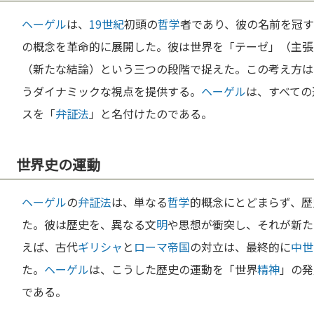
ヘーゲル
は、
19世紀
初頭の
哲学
者であり、彼の名前を冠す
の概念を革命的に展開した。彼は世界を「テーゼ」（主張
（新たな結論）という三つの段階で捉えた。この考え方は
うダイナミックな視点を提供する。
ヘーゲル
は、すべての
スを「
弁証法
」と名付けたのである。
世界史の運動
ヘーゲル
の
弁証法
は、単なる
哲学
的概念にとどまらず、歴
た。彼は歴史を、異なる文
明
や思想が衝突し、それが新た
えば、古代
ギリシャ
と
ローマ
帝国
の対立は、最終的に
中世
た。
ヘーゲル
は、こうした歴史の運動を「世界
精神
」の発
である。