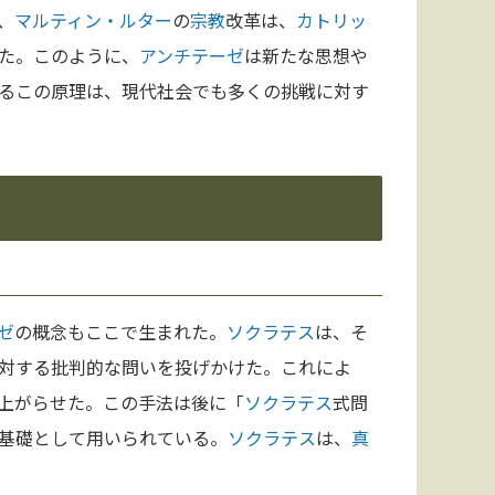
、
マルティン・ルター
の
宗教
改革は、
カトリッ
た。このように、
アンチテーゼ
は新たな思想や
るこの原理は、現代社会でも多くの挑戦に対す
ゼ
の概念もここで生まれた。
ソクラテス
は、そ
対する批判的な問いを投げかけた。これによ
上がらせた。この手法は後に「
ソクラテス
式問
基礎として用いられている。
ソクラテス
は、
真