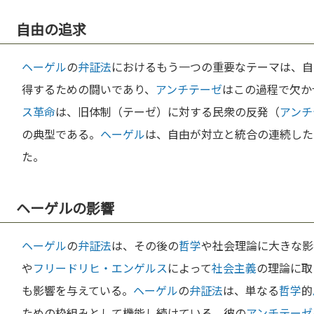
自由の追求
ヘーゲル
の
弁証法
におけるもう一つの重要なテーマは、自
得するための闘いであり、
アンチテーゼ
はこの過程で欠か
ス革命
は、旧体制（テーゼ）に対する民衆の反発（
アンチ
の典型である。
ヘーゲル
は、自由が対立と統合の連続した
た。
ヘーゲルの影響
ヘーゲル
の
弁証法
は、その後の
哲学
や社会理論に大きな影
や
フリードリヒ・エンゲルス
によって
社会主義
の理論に取
も影響を与えている。
ヘーゲル
の
弁証法
は、単なる
哲学
的
ための枠組みとして機能し続けている。彼の
アンチテーゼ