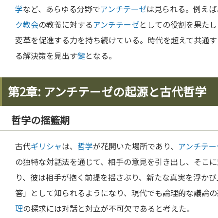
学
など、あらゆる分野で
アンチテーゼ
は見られる。例えば
ク教会
の教義に対する
アンチテーゼ
としての役割を果たし
変革を促進する力を持ち続けている。時代を超えて共通す
る解決策を見出す
鍵
となる。
第2章: アンチテーゼの起源と古代哲学
哲学の揺籃期
古代
ギリシャ
は、
哲学
が花開いた場所であり、
アンチテー
の独特な対話法を通じて、相手の意見を引き出し、そこに
り、彼は相手が抱く前提を揺さぶり、新たな真実を浮かび
答」として知られるようになり、現代でも論理的な議論の
理
の探求には対話と対立が不可欠であると考えた。