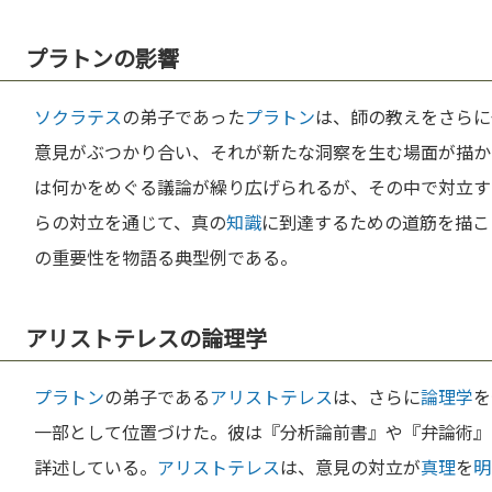
プラトンの影響
ソクラテス
の弟子であった
プラトン
は、師の教えをさらに
意見がぶつかり合い、それが新たな洞察を生む場面が描か
は何かをめぐる議論が繰り広げられるが、その中で対立す
らの対立を通じて、真の
知識
に到達するための道筋を描こ
の重要性を物語る典型例である。
アリストテレスの論理学
プラトン
の弟子である
アリストテレス
は、さらに
論理学
を
一部として位置づけた。彼は『分析論前書』や『弁論術』
詳述している。
アリストテレス
は、意見の対立が
真理
を
明