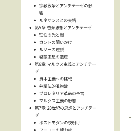
宗教戦争とアンチテーゼの影
響
ルネサンスとの交錯
第5章: 啓蒙思想とアンチテーゼ
理性の光と闇
カントの問いかけ
ルソーの逆説
啓蒙思想の遺産
第6章: マルクス主義とアンチテー
ゼ
資本主義への挑戦
弁証法的唯物論
プロレタリア革命の予言
マルクス主義の影響
第7章: 20世紀の思想とアンチテー
ゼ
ポストモダンの夜明け
フーコーの権力論