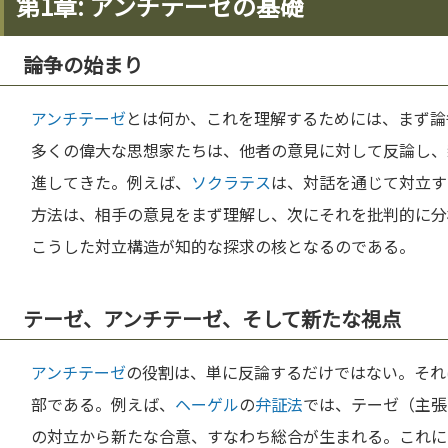
第1章: アンチテーゼの基礎
論争の始まり
アンチテーゼ
とは何か、これを理解するためには、まず論
多くの偉大な思想家たちは、他者の意見に対して反論し、
進してきた。例えば、
ソクラテス
は、対話を通じて対立す
方法は、相手の意見をまず理解し、次にそれを批判的に分
こうした対立構造が知的な探求の核となるのである。
テーゼ、アンチテーゼ、そして新たな視点
アンチテーゼ
の役割は、単に反論するだけではない。それ
部である。例えば、
ヘーゲル
の
弁証法
では、テーゼ（主張
の対立から新たな合意、すなわち総合が生まれる。これに