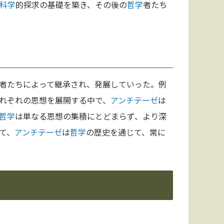
科学
的探求の基礎を築き、その後の
哲学
者たち
者たちによって継承され、発展していった。例
れぞれの思想を展開する中で、
アンチテーゼ
は
哲学
は単なる思想の集積にとどまらず、より深
て、
アンチテーゼ
は
哲学
の歴史を通じて、常に