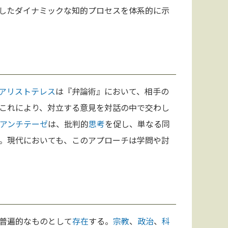
したダイナミックな知的プロセスを体系的に示
アリストテレス
は『弁論術』において、相手の
これにより、対立する意見を対話の中で交わし
アンチテーゼ
は、批判的
思考
を促し、単なる同
。現代においても、このアプローチは学問や討
普遍的なものとして
存在
する。
宗教
、
政治
、
科