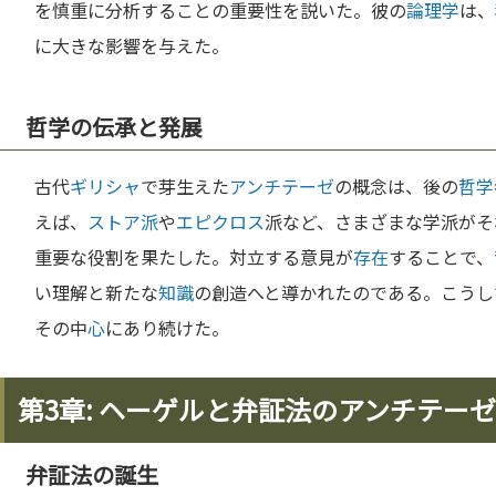
を慎重に分析することの重要性を説いた。彼の
論理学
は、
に大きな影響を与えた。
哲学の伝承と発展
古代
ギリシャ
で芽生えた
アンチテーゼ
の概念は、後の
哲学
えば、
ストア派
や
エピクロス
派など、さまざまな学派がそ
重要な役割を果たした。対立する意見が
存在
することで、
い理解と新たな
知識
の創造へと導かれたのである。こうし
その中
心
にあり続けた。
第3章: ヘーゲルと弁証法のアンチテーゼ
弁証法の誕生