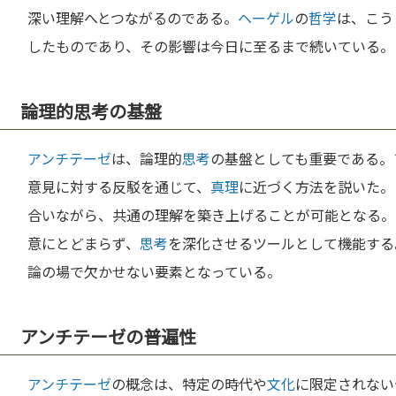
深い理解へとつながるのである。
ヘーゲル
の
哲学
は、こう
したものであり、その影響は今日に至るまで続いている。
論理的思考の基盤
アンチテーゼ
は、論理的
思考
の基盤としても重要である。
意見に対する反駁を通じて、
真理
に近づく方法を説いた。
合いながら、共通の理解を築き上げることが可能となる。
意にとどまらず、
思考
を深化させるツールとして機能する
論の場で欠かせない要素となっている。
アンチテーゼの普遍性
アンチテーゼ
の概念は、特定の時代や
文化
に限定されない