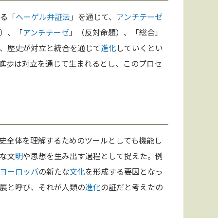
る「
ヘーゲル
弁証法
」を通じて、
アンチテーゼ
）、「
アンチテーゼ
」（反対命題）、「総合」
、歴史が対立と統合を通じて
進化
していくとい
進歩は対立を通じて生まれるとし、このプロセ
史全体を理解するためのツールとしても機能し
な文
明
や思想を生み出す過程として捉えた。例
ヨーロッパ
の新たな
文化
を形成する要因となっ
展と呼び、それが人類の
進化
の証だと考えたの