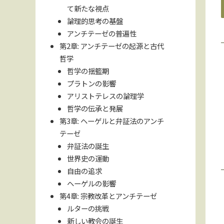
て新たな視点
論理的思考の基盤
アンチテーゼの普遍性
第2章: アンチテーゼの起源と古代
哲学
哲学の揺籃期
プラトンの影響
アリストテレスの論理学
哲学の伝承と発展
第3章: ヘーゲルと弁証法のアンチ
テーゼ
弁証法の誕生
世界史の運動
自由の追求
ヘーゲルの影響
第4章: 宗教改革とアンチテーゼ
ルターの挑戦
新しい教会の誕生