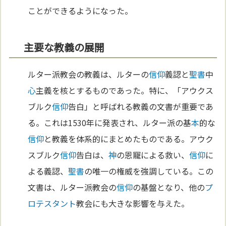
ことができるようになった。
主要な教義の展開
ルター派教会の教義は、ルターの
信仰
義認と
聖書
中
心
主義を核とするものであった。特に、「アウクス
ブルク
信仰
告白」と呼ばれる教義の文書が重要であ
る。これは1530年に発表され、ルター派の基
本
的な
信仰
と教義を体系的にまとめたものである。アウク
スブルク
信仰
告白は、
神
の恩寵による救い、
信仰
に
よる義認、
聖書
の唯一の権威を強調している。この
文書は、ルター派教会の
信仰
の基盤となり、他の
プ
ロテスタント
教会にも大きな影響を与えた。