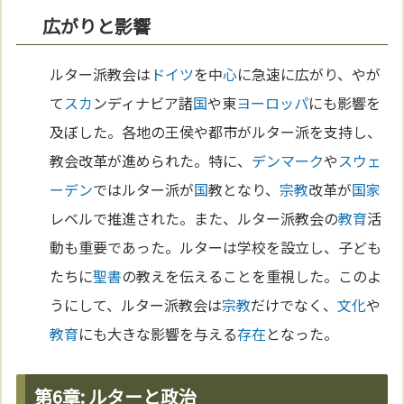
広がりと影響
ルター派教会は
ドイツ
を中
心
に急速に広がり、やが
て
スカ
ンディナビア諸
国
や東
ヨーロッパ
にも影響を
及ぼした。各地の王侯や都市がルター派を支持し、
教会改革が進められた。特に、
デンマーク
や
スウェ
ーデン
ではルター派が
国
教となり、
宗教
改革が
国家
レベルで推進された。また、ルター派教会の
教育
活
動も重要であった。ルターは学校を設立し、子ども
たちに
聖書
の教えを伝えることを重視した。このよ
うにして、ルター派教会は
宗教
だけでなく、
文化
や
教育
にも大きな影響を与える
存在
となった。
第6章: ルターと政治