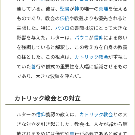
連している。彼は、
聖書
が
神
の唯一の
真理
を伝える
ものであり、教会の
伝統
や教義よりも優先されると
主張した。特に、
パウロ
の書簡は彼にとって大きな
影響を与えた。ルターは、
パウロ
が
信仰
による救い
を強調していると解釈し、この考え方を自身の教義
の柱とした。この視点は、
カトリック教会
が重視し
ていた
善
行や儀式の重要性を大幅に低減させるもの
であり、大きな波紋を呼んだ。
カトリック教会との対立
ルターの
信仰
義認の教えは、
カトリック教会
との大
きな対立を引き起こした。教会は、人々が罪から解
放されるためには儀式や
善
行が必要であると教えて