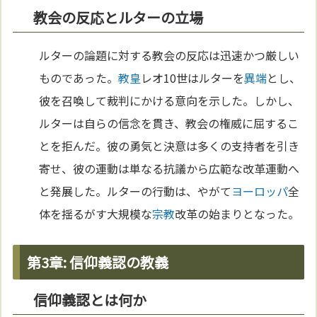
教会の反応とルターの立場
ルターの論題に対する教会の反応は迅速かつ厳しい
ものであった。
教皇
レオ10世はルターを
異端
とし、
彼を召喚して裁判にかける意向を示した。しかし、
ルターは自らの信念を貫き、教会の権威に屈するこ
とを拒んだ。彼の勇気と決意は多くの支持者を引き
寄せ、彼の運動は単なる抗議から広範な改革運動へ
と発展した。ルターの行動は、やがて
ヨーロッパ
全
体を揺るがす大規模な
宗教
改革の始まりとなった。
第3章: 信仰義認の教義
信仰義認とは何か