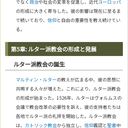
でなく
政治
や社会の変革を促進し、近代
ヨーロッパ
の形成に大きく寄与した。彼の影響は現在に至るま
で続いており、
信仰
と自由の重要性を教え続けてい
る。
第5章: ルター派教会の形成と発展
ルター派教会の誕生
マルティン・ルター
の教えが広まる中、彼の思想に
共鳴する人々が増えた。これにより、ルター派教会
の形成が始まった。1526年、ルターはヴォルムスの
会議で教会改革の必要性を訴え、彼の支持者たちは
各地でルター派の礼拝を開始した。ルター派教会
は、
カトリック教会
から独立し、
信仰
義認と
聖書
中