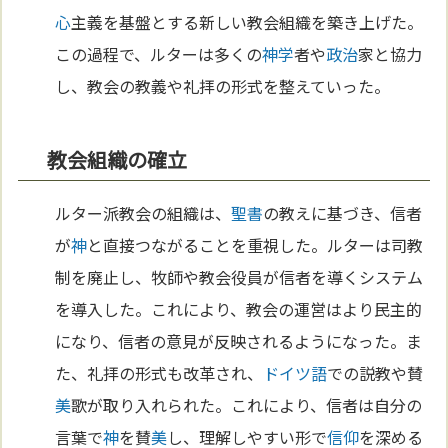
心
主義を基盤とする新しい教会組織を築き上げた。
この過程で、ルターは多くの
神学
者や
政治
家と協力
し、教会の教義や礼拝の形式を整えていった。
教会組織の確立
ルター派教会の組織は、
聖書
の教えに基づき、信者
が
神
と直接つながることを重視した。ルターは司教
制を廃止し、牧師や教会役員が信者を導くシステム
を導入した。これにより、教会の運営はより民主的
になり、信者の意見が反映されるようになった。ま
た、礼拝の形式も改革され、
ドイツ語
での説教や賛
美
歌が取り入れられた。これにより、信者は自分の
言葉で
神
を賛
美
し、理解しやすい形で
信仰
を深める