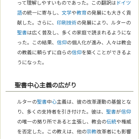
って理解しやすいものであった。この翻訳は
ドイツ
語
の統一に寄与し、
文学
や
教育
の発展にも大きく貢
献した。さらに、
印刷
技術
の発展により、ルターの
聖書
は広く普及し、多くの家庭で読まれるようにな
った。この結果、
信仰
の個人化が進み、人々は教会
の教義に頼らずに自らの
信仰
を築くことができるよ
うになった。
聖書中心主義の広がり
ルターの
聖書
中
心
主義は、彼の改革運動の基盤とな
り、多くの支持者を引き付けた。彼は、
聖書
が
信仰
の唯一の拠り所であると主張し、教会の
伝統
や権威
を否定した。この教えは、他の
宗教
改革者にも影響