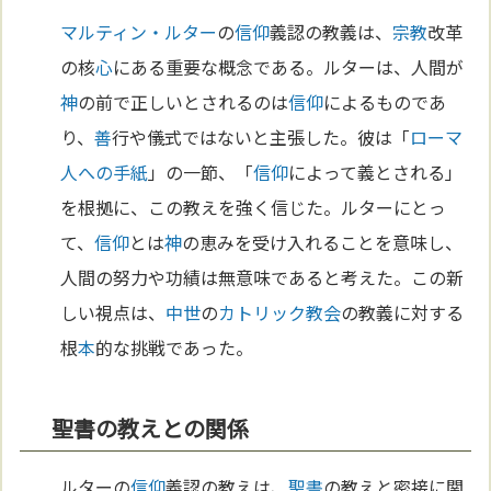
マルティン・ルター
の
信仰
義認の教義は、
宗教
改革
の核
心
にある重要な概念である。ルターは、人間が
神
の前で正しいとされるのは
信仰
によるものであ
り、
善
行や儀式ではないと主張した。彼は「
ローマ
人への手紙
」の一節、「
信仰
によって義とされる」
を根拠に、この教えを強く信じた。ルターにとっ
て、
信仰
とは
神
の恵みを受け入れることを意味し、
人間の努力や功績は無意味であると考えた。この新
しい視点は、
中世
の
カトリック教会
の教義に対する
根
本
的な挑戦であった。
聖書の教えとの関係
ルターの
信仰
義認の教えは、
聖書
の教えと密接に関