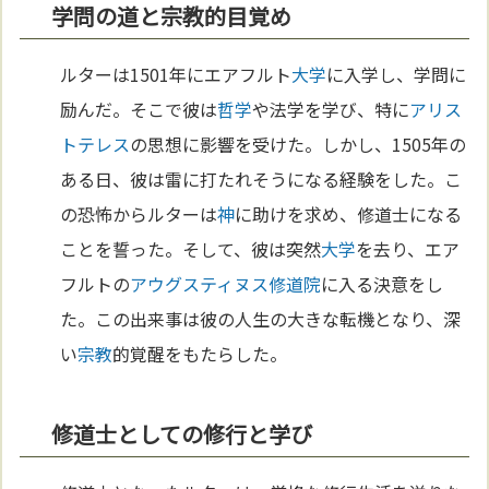
学問の道と宗教的目覚め
ルターは1501年にエアフルト
大学
に入学し、学問に
励んだ。そこで彼は
哲学
や法学を学び、特に
アリス
トテレス
の思想に影響を受けた。しかし、1505年の
ある日、彼は雷に打たれそうになる経験をした。こ
の恐怖からルターは
神
に助けを求め、修道士になる
ことを誓った。そして、彼は突然
大学
を去り、エア
フルトの
アウグスティヌス
修道院
に入る決意をし
た。この出来事は彼の人生の大きな転機となり、深
い
宗教
的覚醒をもたらした。
修道士としての修行と学び