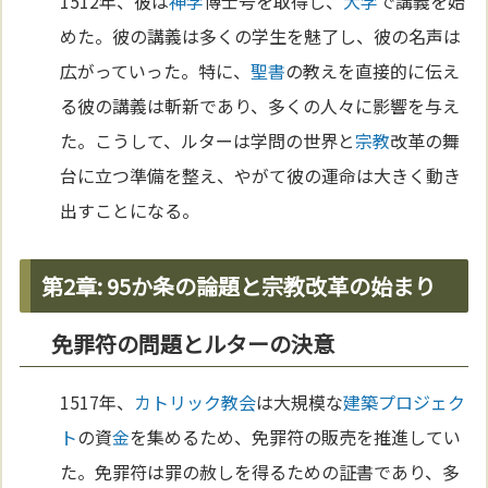
1512年、彼は
神学
博士号を取得し、
大学
で講義を始
めた。彼の講義は多くの学生を魅了し、彼の名声は
広がっていった。特に、
聖書
の教えを直接的に伝え
る彼の講義は斬新であり、多くの人々に影響を与え
た。こうして、ルターは学問の世界と
宗教
改革の舞
台に立つ準備を整え、やがて彼の運命は大きく動き
出すことになる。
第2章: 95か条の論題と宗教改革の始まり
免罪符の問題とルターの決意
1517年、
カトリック教会
は大規模な
建築
プロジェク
ト
の資
金
を集めるため、免罪符の販売を推進してい
た。免罪符は罪の赦しを得るための証書であり、多