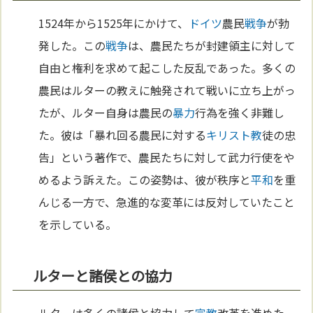
1524年から1525年にかけて、
ドイツ
農民
戦争
が勃
発した。この
戦争
は、農民たちが封建領主に対して
自由と権利を求めて起こした反乱であった。多くの
農民はルターの教えに触発されて戦いに立ち上がっ
たが、ルター自身は農民の
暴力
行為を強く非難し
た。彼は「暴れ回る農民に対する
キリスト教
徒の忠
告」という著作で、農民たちに対して武力行使をや
めるよう訴えた。この姿勢は、彼が秩序と
平和
を重
んじる一方で、急進的な変革には反対していたこと
を示している。
ルターと諸侯との協力
ルターは多くの諸侯と協力して
宗教
改革を進めた。