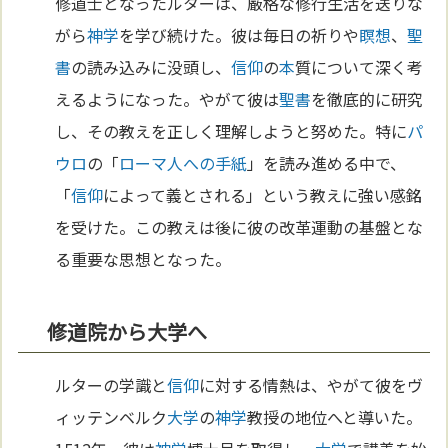
修道士となったルターは、厳格な修行生活を送りな
がら
神学
を学び続けた。彼は毎日の祈りや
瞑想
、
聖
書
の読み込みに没頭し、
信仰
の
本
質について深く考
えるようになった。やがて彼は
聖書
を徹底的に研究
し、その教えを正しく理解しようと努めた。特に
パ
ウロ
の「
ローマ人への手紙
」を読み進める中で、
「
信仰
によって義とされる」という教えに強い感銘
を受けた。この教えは後に彼の改革運動の基盤とな
る重要な思想となった。
修道院から大学へ
ルターの学識と
信仰
に対する情熱は、やがて彼をヴ
ィッテンベルク
大学
の
神学
教授の地位へと導いた。