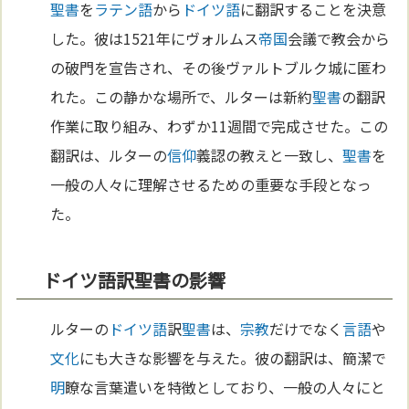
聖書
を
ラテン語
から
ドイツ語
に翻訳することを決意
した。彼は1521年にヴォルムス
帝国
会議で教会から
の破門を宣告され、その後ヴァルトブルク城に匿わ
れた。この静かな場所で、ルターは新約
聖書
の翻訳
作業に取り組み、わずか11週間で完成させた。この
翻訳は、ルターの
信仰
義認の教えと一致し、
聖書
を
一般の人々に理解させるための重要な手段となっ
た。
ドイツ語訳聖書の影響
ルターの
ドイツ語
訳
聖書
は、
宗教
だけでなく
言語
や
文化
にも大きな影響を与えた。彼の翻訳は、簡潔で
明
瞭な言葉遣いを特徴としており、一般の人々にと