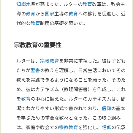
知識
水
準が高まった。ルターの
教育
改革は、教会主
導の
教育
から
国家
主導の
教育
への移行を促進し、近
代的な
教育
制度の基礎を築いた。
宗教教育の重要性
ルターは、
宗教
教育
を非常に重視した。彼は子ども
たちが
聖書
の教えを理解し、日常生活においてその
教えを実践できるようになることを願った。そのた
め、彼はカテキズム（教理問答書）を作成し、これ
を
教育
の中
心
に据えた。ルターのカテキズムは、簡
潔でわかりやすい形式で書かれており、
信仰
の基
本
を学ぶための重要な教材となった。この取り組み
は、家庭や教会での
宗教
教育
を強化し、
信仰
の伝承