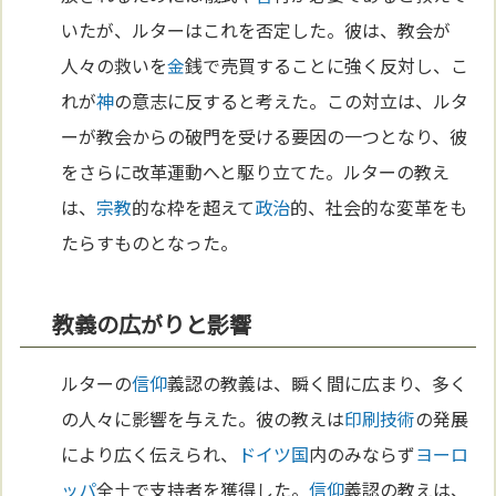
いたが、ルターはこれを否定した。彼は、教会が
人々の救いを
金
銭で売買することに強く反対し、こ
れが
神
の意志に反すると考えた。この対立は、ルタ
ーが教会からの破門を受ける要因の一つとなり、彼
をさらに改革運動へと駆り立てた。ルターの教え
は、
宗教
的な枠を超えて
政治
的、社会的な変革をも
たらすものとなった。
教義の広がりと影響
ルターの
信仰
義認の教義は、瞬く間に広まり、多く
の人々に影響を与えた。彼の教えは
印刷
技術
の発展
により広く伝えられ、
ドイツ
国
内のみならず
ヨーロ
ッパ
全土で支持者を獲得した。
信仰
義認の教えは、