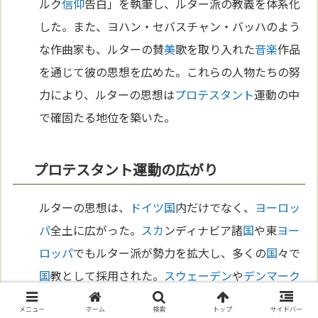
ルク
信仰
告白」を執筆し、ルター派の教義を体系化
した。また、ヨハン・セバスチャン・バッハのよう
な作曲家も、ルターの賛
美
歌を取り入れた
音楽
作品
を通じて彼の思想を広めた。これらの人物たちの努
力により、ルターの思想は
プロテスタント
運動の中
で確固たる地位を築いた。
プロテスタント運動の広がり
ルターの思想は、
ドイツ
国
内だけでなく、
ヨーロッ
パ
全土に広がった。
スカ
ンディナビア諸
国
や東
ヨー
ロッパ
でもルター派が勢力を拡大し、多くの
国
々で
国
教として採用された。
スウェーデン
や
デンマーク
では、王室がルター派を支持し、
国家
レベルでの
宗
メニュー
ホーム
検索
トップ
サイドバー