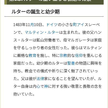
ルターの誕生と幼少期
1483年11
月
10日、
ドイツ
の小さな
町
アイ
スレーベ
ンで、
マルティン・ルター
は生まれた。彼の父ハン
ス・ルターは鉱山労働者で、母マルガレータは家庭
を守るしっかり者の女性だった。彼らはマルティン
に厳格な
教育
を施し、特に
宗教
的な
信仰
を重んじる
家庭だった。幼少期のルターは
聖書
の物語に興味を
持ち、教会での儀式や祈りに深く魅了されていっ
た。父は彼が
法律
家になることを望んでいたが、ル
ター自身は内
心
で
神
に対する強い敬意と畏敬の念を
抱いていた。