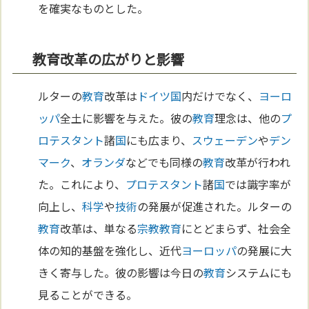
を確実なものとした。
教育改革の広がりと影響
ルターの
教育
改革は
ドイツ
国
内だけでなく、
ヨーロ
ッパ
全土に影響を与えた。彼の
教育
理念は、他の
プ
ロテスタント
諸
国
にも広まり、
スウェーデン
や
デン
マーク
、
オランダ
などでも同様の
教育
改革が行われ
た。これにより、
プロテスタント
諸
国
では識字率が
向上し、
科学
や
技術
の発展が促進された。ルターの
教育
改革は、単なる
宗教
教育
にとどまらず、社会全
体の知的基盤を強化し、近代
ヨーロッパ
の発展に大
きく寄与した。彼の影響は今日の
教育
システムにも
見ることができる。