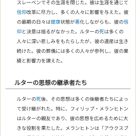
スレーベンでその生涯を閉じた。彼は生涯を通じて
信仰
改革に尽力し、多くの人々に影響を与えた。彼
の最期の日々は
健康
状態が
悪
化しながらも、彼の
信
仰
と決意は揺るがなかった。ルターの
死
は多くの
人々に深い悲しみをもたらしたが、彼の遺産は生き
続けた。彼の葬儀には多くの人々が参列し、彼の業
績と影響力を讃えた。
ルターの思想の継承者たち
ルターの
死
後、その思想は多くの後継者たちによっ
て受け継がれた。特に、フィリップ・メランヒトン
はルターの親友であり、彼の思想を広めるために大
きな役割を果たした。メランヒトンは「アウクスブ