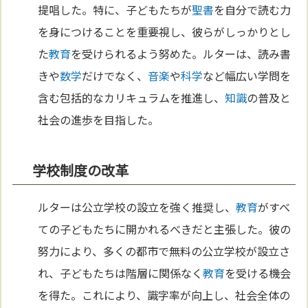
提唱した。特に、子どもたちが
聖書
を自分で読む力
を身につけることを重要視し、彼らがしっかりとし
た
教育
を受けられるよう努めた。ルターは、読み書
きや
数学
だけでなく、
音楽
や
科学
など幅広い学問を
含む包括的なカリキュラムを推進し、
知識
の普及と
社会の進歩を目指した。
学校制度の改革
ルターは公立学校の設立を強く推奨し、
教育
がすべ
ての子どもたちに開かれるべきだと主張した。彼の
努力により、多くの都市で無料の公立学校が設立さ
れ、子どもたちは階層に関係なく
教育
を受ける機会
を得た。これにより、識字率が向上し、社会全体の