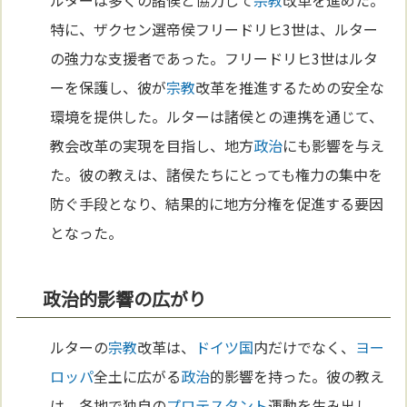
特に、ザクセン選帝侯フリードリヒ3世は、ルター
の強力な支援者であった。フリードリヒ3世はルタ
ーを保護し、彼が
宗教
改革を推進するための安全な
環境を提供した。ルターは諸侯との連携を通じて、
教会改革の実現を目指し、地方
政治
にも影響を与え
た。彼の教えは、諸侯たちにとっても権力の集中を
防ぐ手段となり、結果的に地方分権を促進する要因
となった。
政治的影響の広がり
ルターの
宗教
改革は、
ドイツ
国
内だけでなく、
ヨー
ロッパ
全土に広がる
政治
的影響を持った。彼の教え
は、各地で独自の
プロテスタント
運動を生み出し、