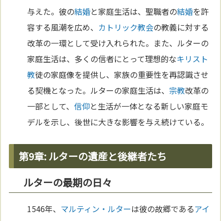
与えた。彼の
結婚
と家庭生活は、聖職者の
結婚
を許
容する風潮を広め、
カトリック教会
の教義に対する
改革の一環として受け入れられた。また、ルターの
家庭生活は、多くの信者にとって理想的な
キリスト
教
徒の家庭像を提供し、家族の重要性を再認識させ
る契機となった。ルターの家庭生活は、
宗教
改革の
一部として、
信仰
と生活が一体となる新しい家庭モ
デルを示し、後世に大きな影響を与え続けている。
第9章: ルターの遺産と後継者たち
ルターの最期の日々
1546年、
マルティン・ルター
は彼の故郷である
アイ