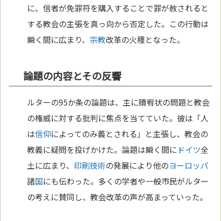
に、信者が免罪符を購入することで罪が赦されると
する教会の主張を真っ向から否定した。この行動は
瞬く間に広まり、
宗教
改革の火種となった。
論題の内容とその反響
ルターの95か条の論題は、主に贖宥状の問題と教会
の権威に対する批判に焦点を当てていた。彼は「人
は
信仰
によってのみ義とされる」と主張し、教会の
教義に疑問を投げかけた。論題は瞬く間に
ドイツ
全
土に広まり、
印刷
技術
の発展により他の
ヨーロッパ
諸
国
にも伝わった。多くの学者や一般市民がルター
の考えに賛同し、教会改革の声が高まっていった。