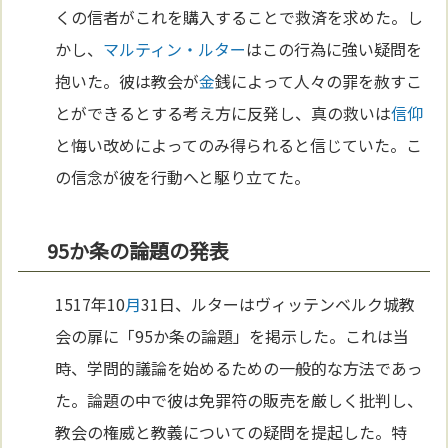
くの信者がこれを購入することで救済を求めた。し
かし、
マルティン・ルター
はこの行為に強い疑問を
抱いた。彼は教会が
金
銭によって人々の罪を赦すこ
とができるとする考え方に反発し、真の救いは
信仰
と悔い改めによってのみ得られると信じていた。こ
の信念が彼を行動へと駆り立てた。
95か条の論題の発表
1517年10
月
31日、ルターはヴィッテンベルク城教
会の扉に「95か条の論題」を掲示した。これは当
時、学問的議論を始めるための一般的な方法であっ
た。論題の中で彼は免罪符の販売を厳しく批判し、
教会の権威と教義についての疑問を提起した。特