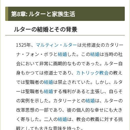
第8章: ルターと家族生活
ルターの結婚とその背景
1525年、
マルティン・ルター
は元修道女のカタリー
ナ・フォン・ボラと
結婚
した。この
結婚
は当時の社
会において非常に画期的なものであった。ルター自
身もかつては修道士であり、
カトリック教会
の教え
では聖職者の
結婚
は禁止されていた。しかし、ルタ
ーは聖職者も
結婚
する権利があると主張し、自らそ
の実例を示した。カタリーナとの
結婚
は、ルターの
改革思想の一部であり、彼の個人的な幸せにも大き
く寄与した。二人の
結婚
は、教会の教義に対する挑
戦としても大きな意味を持った。