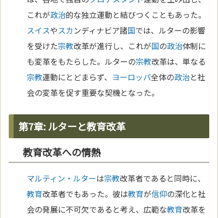
これが
政治
的な独立運動と結びつくこともあった。
スイス
や
スカ
ンディナビア諸
国
では、ルターの影響
を受けた
宗教
改革が進行し、これが
国
の
政治
体制に
も変革をもたらした。ルターの
宗教
改革は、単なる
宗教
運動にとどまらず、
ヨーロッパ
全体の
政治
と社
会の変革を促す重要な契機となった。
第7章: ルターと教育改革
教育改革への情熱
マルティン・ルター
は
宗教
改革者であると同時に、
教育
改革者でもあった。彼は
教育
が
信仰
の深化と社
会の発展に不可欠であると考え、広範な
教育
改革を