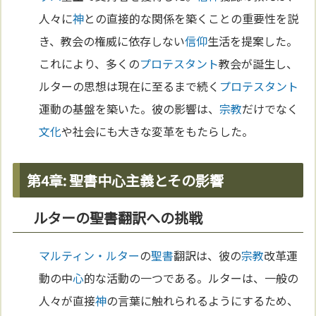
人々に
神
との直接的な関係を築くことの重要性を説
き、教会の権威に依存しない
信仰
生活を提案した。
これにより、多くの
プロテスタント
教会が誕生し、
ルターの思想は現在に至るまで続く
プロテスタント
運動の基盤を築いた。彼の影響は、
宗教
だけでなく
文化
や社会にも大きな変革をもたらした。
第4章: 聖書中心主義とその影響
ルターの聖書翻訳への挑戦
マルティン・ルター
の
聖書
翻訳は、彼の
宗教
改革運
動の中
心
的な活動の一つである。ルターは、一般の
人々が直接
神
の言葉に触れられるようにするため、