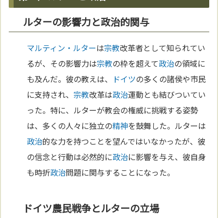
ルターの影響力と政治的関与
マルティン・ルター
は
宗教
改革者として知られてい
るが、その影響力は
宗教
の枠を超えて
政治
の領域に
も及んだ。彼の教えは、
ドイツ
の多くの諸侯や市民
に支持され、
宗教
改革は
政治
運動とも結びついてい
った。特に、ルターが教会の権威に挑戦する姿勢
は、多くの人々に独立の
精神
を鼓舞した。ルターは
政治
的な力を持つことを望んではいなかったが、彼
の信念と行動は必然的に
政治
に影響を与え、彼自身
も時折
政治
問題に関与することになった。
ドイツ農民戦争とルターの立場