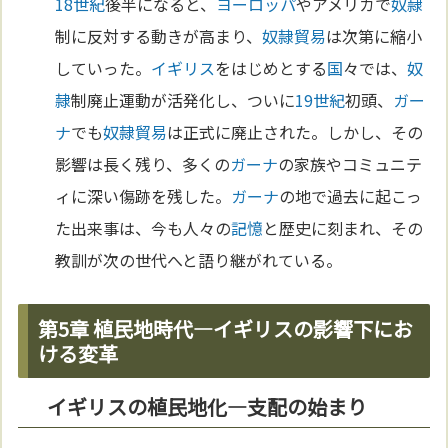
18世紀
後半になると、
ヨーロッパ
やアメリカで
奴隷
制に反対する動きが高まり、
奴隷
貿易
は次第に縮小
していった。
イギリス
をはじめとする
国
々では、
奴
隷
制廃止運動が活発化し、ついに
19世紀
初頭、
ガー
ナ
でも
奴隷
貿易
は正式に廃止された。しかし、その
影響は長く残り、多くの
ガーナ
の家族やコミュニテ
ィに深い傷跡を残した。
ガーナ
の地で過去に起こっ
た出来事は、今も人々の
記憶
と歴史に刻まれ、その
教訓が次の世代へと語り継がれている。
第5章 植民地時代—イギリスの影響下にお
ける変革
イギリスの植民地化—支配の始まり