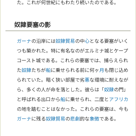
た。これが何世紀にもわたり続いたのである。
奴隷要塞の影
ガーナ
の沿岸には
奴隷
貿易
の中
心
となる要塞がいく
つも築かれた。特に有名なのがエルミナ城とケープ
コースト城である。これらの要塞では、捕らえられ
た
奴隷
たちが
船
に乗せられる前に何ヶ
月
も閉じ込め
られていた。暗く狭い部屋で劣
悪
な環境に耐えなが
ら、多くの人が命を落とした。彼らは「
奴隷
の門」
と呼ばれる出口から
船
に乗せられ、二度と
アフリカ
の地を踏むことはなかった。これらの要塞は、今も
ガーナ
に残る
奴隷
貿易
の
悲劇
的な
象徴
である。