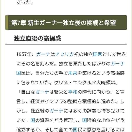
あった。
第7章 新生ガーナ—独立後の挑戦と希望
独立直後の高揚感
1957年、
ガーナ
は
アフリカ
初の独立
国家
として世界
にその名を刻んだ。独立を果たしたばかりの
ガーナ
国
民は、自分たちの手で
未来
を築けるという高揚感
に包まれていた。クワメ・エンクルマ大統領は、
「自由な
ガーナ
は繁栄と
平和
の時代に向かう」と宣
言し、経済やインフラの整備を積極的に進めた。し
かし、独立後の
ガーナ
には多くの課題も待ち受けて
いた。
国
の資源をどう管理し、
国
際的な地位をどう
確立するか、そして全ての
国
民に恩恵を届けるには