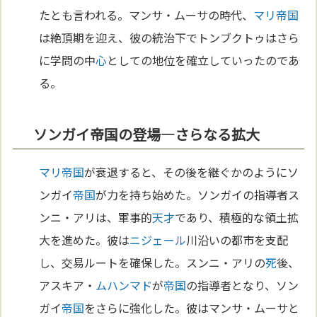
たとも言われる。マンサ・ムーサの時代、
マリ
帝国
は絶頂期を迎え、彼の統治下でトンブクトゥはさら
に学問の中
心
としての地位を確立していったのであ
る。
ソンガイ帝国の登場—さらなる拡大
マリ
帝国
が衰退すると、その後を継ぐかのようにソ
ンガイ
帝国
が力を持ち始めた。ソンガイの指導者ス
ンニ・アリは、軍事的
天才
であり、積極的な領土拡
大を進めた。彼は
ニジェール
川沿いの都市を支配
し、交易ルートを確保した。スンニ・アリの
死
後、
アスキア・
ムハンマド
が
帝国
の指導者となり、ソン
ガイ
帝国
をさらに強化した。彼はマンサ・ムーサと