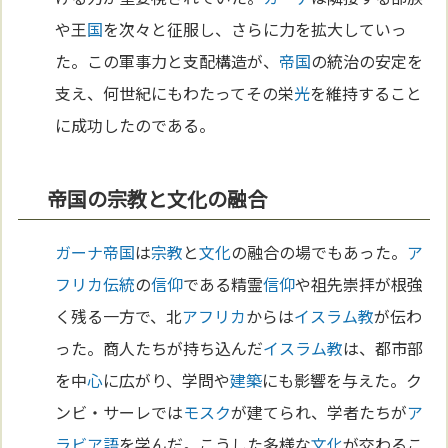
や王
国
を次々と征服し、さらに力を拡大していっ
た。この軍事力と支配構造が、
帝国
の統治の安定を
支え、何世紀にもわたってその栄
光
を維持すること
に成功したのである。
帝国の宗教と文化の融合
ガーナ
帝国
は
宗教
と
文化
の融合の場でもあった。
ア
フリカ
伝統
の
信仰
である精霊
信仰
や祖先崇拝が根強
く残る一方で、北
アフリカ
からは
イスラム教
が伝わ
った。商人たちが持ち込んだ
イスラム教
は、都市部
を中
心
に広がり、学問や
建築
にも影響を与えた。ク
ンビ・サーレでは
モスク
が建てられ、学者たちが
ア
ラビア語
を学んだ。こうした多様な
文化
が交わるこ