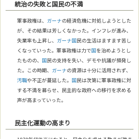
統治の失敗と国民の不満
軍事政権は、
ガーナ
の経済危機に対処しようとした
が、その結果は芳しくなかった。インフレが進み、
失業率も上昇し、
ガーナ
国
民の生活はますます苦し
くなっていった。軍事政権は力で
国
を治めようとし
たものの、
国
民の支持を失い、デモや抗議が頻発し
た。この時期、
ガーナ
の資源は十分に活用されず、
汚職
や不正が蔓延した。
国
民は次第に軍事政権に対
する不満を募らせ、民主的な政府への移行を求める
声が高まっていった。
民主化運動の高まり