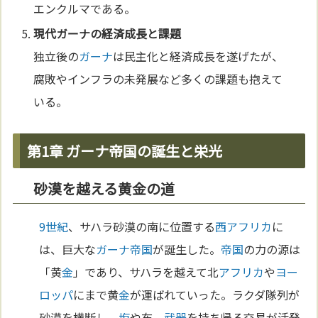
エンクルマである。
現代
ガーナ
の経済成長と課題
独立後の
ガーナ
は民主化と経済成長を遂げたが、
腐敗やインフラの未発展など多くの課題も抱えて
いる。
第1章 ガーナ帝国の誕生と栄光
砂漠を越える黄金の道
9世紀
、サハラ砂漠の南に位置する
西アフリカ
に
は、巨大な
ガーナ
帝国
が誕生した。
帝国
の力の源は
「黄
金
」であり、サハラを越えて北
アフリカ
や
ヨー
ロッパ
にまで黄
金
が運ばれていった。ラクダ隊列が
砂漠を横断し、
塩
や布、
武器
を持ち帰る交易が活発