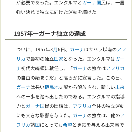
が必要であった。エンクルマと
ガーナ
国
民は、一層
強い決意で独立に向けた運動を続けた。
1957年—ガーナ独立の達成
ついに、1957年3
月
6日、
ガーナ
はサハラ以南の
アフ
リカ
で最初の独立
国家
となった。エンクルマは
ガー
ナ
初代大統領に就任し、「
ガーナ
の独立は
アフリカ
の自由の始まりだ」と高らかに宣言した。この日、
ガーナ
は長い
植民地
支配から解放され、新しい
未来
への一歩を踏み出したのである。エンクルマの指導
力と
ガーナ
国
民の団結は、
アフリカ
全体の独立運動
にも大きな影響を与えた。
ガーナ
の独立は、他の
ア
フリカ
諸
国
にとっても
希望
と勇気を与える出来事で