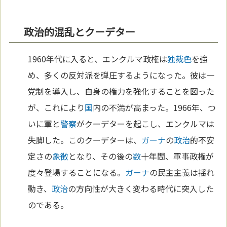
政治的混乱とクーデター
1960年代に入ると、エンクルマ政権は
独裁
色
を強
め、多くの反対派を弾圧するようになった。彼は一
党制を導入し、自身の権力を強化することを図った
が、これにより
国
内の不満が高まった。1966年、つ
いに軍と
警察
がクーデターを起こし、エンクルマは
失脚した。このクーデターは、
ガーナ
の
政治
的不安
定さの
象徴
となり、その後の
数
十年間、軍事政権が
度々登場することになる。
ガーナ
の民主主義は揺れ
動き、
政治
の方向性が大きく変わる時代に突入した
のである。