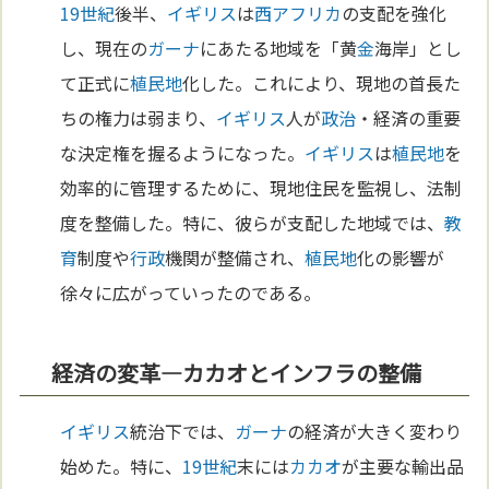
19世紀
後半、
イギリス
は
西アフリカ
の支配を強化
し、現在の
ガーナ
にあたる地域を「黄
金
海岸」とし
て正式に
植民地
化した。これにより、現地の首長た
ちの権力は弱まり、
イギリス
人が
政治
・経済の重要
な決定権を握るようになった。
イギリス
は
植民地
を
効率的に管理するために、現地住民を監視し、法制
度を整備した。特に、彼らが支配した地域では、
教
育
制度や
行政
機関が整備され、
植民地
化の影響が
徐々に広がっていったのである。
経済の変革—カカオとインフラの整備
イギリス
統治下では、
ガーナ
の経済が大きく変わり
始めた。特に、
19世紀
末には
カカオ
が主要な輸出品