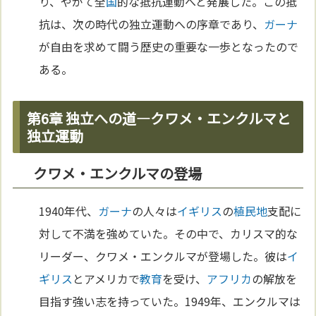
り、やがて全
国
的な抵抗運動へと発展した。この抵
抗は、次の時代の独立運動への序章であり、
ガーナ
が自由を求めて闘う歴史の重要な一歩となったので
ある。
第6章 独立への道—クワメ・エンクルマと
独立運動
クワメ・エンクルマの登場
1940年代、
ガーナ
の人々は
イギリス
の
植民地
支配に
対して不満を強めていた。その中で、カリスマ的な
リーダー、クワメ・エンクルマが登場した。彼は
イ
ギリス
とアメリカで
教育
を受け、
アフリカ
の解放を
目指す強い志を持っていた。1949年、エンクルマは