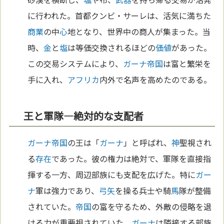
に行われた。首都クンビ・サーレは、活気に満ちた
商業
の中
心
地となり、世界中の商人が集まった。当
時、
金
と
塩
は等価交換されるほどの
価値
があった。
この交易システムにより、
ガーナ
帝国
は富と繁栄を
手に入れ、
アフリカ
内外で名声を高めたのである。
王と軍隊—絶対的な支配者
ガーナ
帝国
の王は「
ガーナ
」と呼ばれ、
神
聖視され
る
存在
であった。彼の権力は絶対で、軍隊を直接指
揮する一方、周辺部族にも支配を広げた。特に
ガー
ナ
軍は強力であり、
弓矢
を操る兵士や騎
馬
隊が整備
されていた。
帝国
の富を守るため、外敵の侵略を退
ける力が重要視されていた。
ガーナ
は隣接する部族