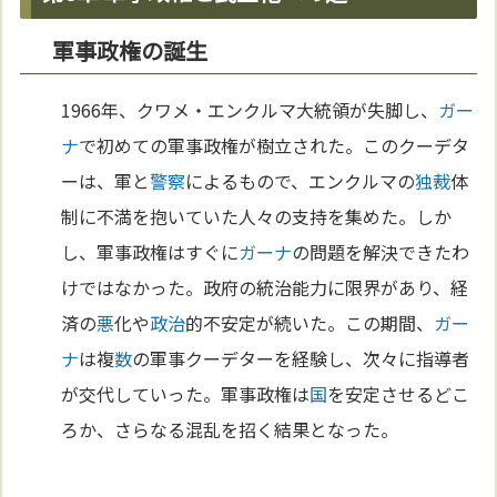
軍事政権の誕生
1966年、クワメ・エンクルマ大統領が失脚し、
ガー
ナ
で初めての軍事政権が樹立された。このクーデタ
ーは、軍と
警察
によるもので、エンクルマの
独裁
体
制に不満を抱いていた人々の支持を集めた。しか
し、軍事政権はすぐに
ガーナ
の問題を解決できたわ
けではなかった。政府の統治能力に限界があり、経
済の
悪
化や
政治
的不安定が続いた。この期間、
ガー
ナ
は複
数
の軍事クーデターを経験し、次々に指導者
が交代していった。軍事政権は
国
を安定させるどこ
ろか、さらなる混乱を招く結果となった。