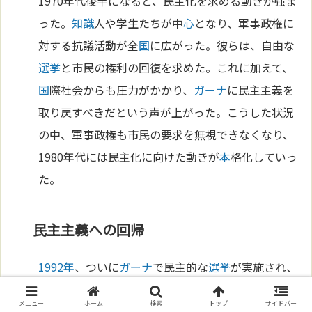
1970年代後半になると、民主化を求める動きが強ま
った。
知識
人や学生たちが中
心
となり、軍事政権に
対する抗議活動が全
国
に広がった。彼らは、自由な
選挙
と市民の権利の回復を求めた。これに加えて、
国
際社会からも圧力がかかり、
ガーナ
に民主主義を
取り戻すべきだという声が上がった。こうした状況
の中、軍事政権も市民の要求を無視できなくなり、
1980年代には民主化に向けた動きが
本
格化していっ
た。
民主主義への回帰
1992年
、ついに
ガーナ
で民主的な
選挙
が実施され、
ジョン・ジェリー・ロー
リン
グスが大統領に選ばれ
メニュー
ホーム
検索
トップ
サイドバー
た。彼はかつて軍事政権を率いていたが、今度は民