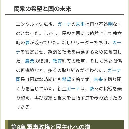
民衆の希望と国の未来
エンクルマ失脚後、
ガーナ
の
未来
は再び不透
明
なも
のとなった。しかし、民衆の間には依然として独立
時の
夢
が残っていた。新しいリーダーたちは、
ガー
ナ
を安定させ、経済と社会を再建するために奮闘し
た。
農業
の復興、
教育
制度の改革、そして外交関係
の再構築など、多くの取り組みが行われた。
ガーナ
国
民は困難な時期にも
希望
を捨てず、
未来
を切り開
く力を信じていた。新生
ガーナ
は、
数
々の挑戦を乗
り越え、再び安定と繁栄を目指す道を歩み続けたの
である。
第8章 軍事政権と民主化への道