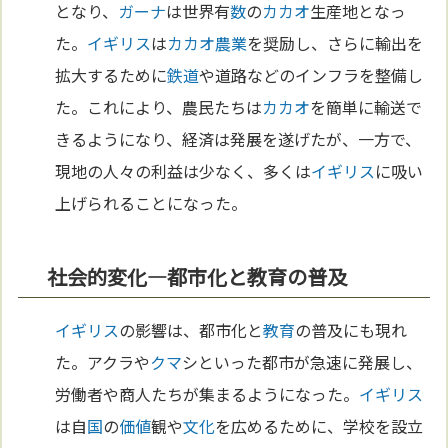
となり、
ガーナ
は世界有
数
の
カカオ
生産地となっ
た。
イギリス
は
カカオ
農業
を奨励し、さらに輸出を
拡大するために
鉄道
や道路などのインフラを整備し
た。これにより、農民たちは
カカオ
を簡単に輸送で
きるようになり、経済は発展を遂げたが、一方で、
現地の人々の利益は少なく、多くは
イギリス
に吸い
上げられることになった。
社会的変化—都市化と教育の普及
イギリス
の影響は、都市化と
教育
の普及にも現れ
た。アクラや
クマ
シといった都市が急速に発展し、
労働者や商人たちが集まるようになった。
イギリス
は自
国
の
価値
観や
文化
を広めるために、学校を設立