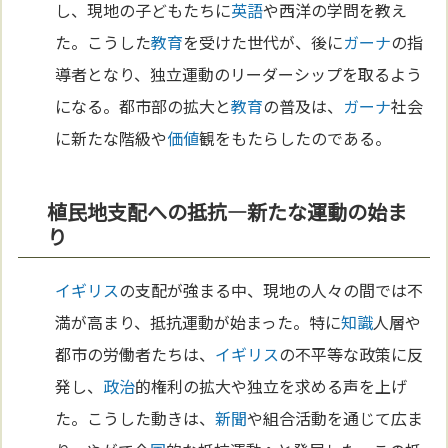
し、現地の子どもたちに
英語
や西洋の学問を教え
た。こうした
教育
を受けた世代が、後に
ガーナ
の指
導者となり、独立運動のリーダーシップを取るよう
になる。都市部の拡大と
教育
の普及は、
ガーナ
社会
に新たな階級や
価値
観をもたらしたのである。
植民地支配への抵抗—新たな運動の始ま
り
イギリス
の支配が強まる中、現地の人々の間では不
満が高まり、抵抗運動が始まった。特に
知識
人層や
都市の労働者たちは、
イギリス
の不平等な政策に反
発し、
政治
的権利の拡大や独立を求める声を上げ
た。こうした動きは、
新聞
や組合活動を通じて広ま