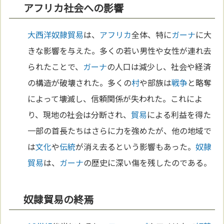
アフリカ社会への影響
大西洋
奴隷
貿易
は、
アフリカ
全体、特に
ガーナ
に大
きな影響を与えた。多くの若い男性や女性が連れ去
られたことで、
ガーナ
の人口は減少し、社会や経済
の構造が破壊された。多くの
村
や部族は
戦争
と略奪
によって壊滅し、信頼関係が失われた。これによ
り、現地の社会は分断され、
貿易
による利益を得た
一部の首長たちはさらに力を強めたが、他の地域で
は
文化
や
伝統
が消え去るという影響もあった。
奴隷
貿易
は、
ガーナ
の歴史に深い傷を残したのである。
奴隷貿易の終焉