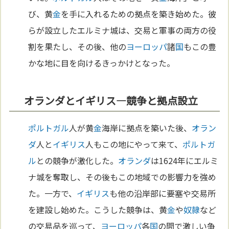
び、黄
金
を手に入れるための拠点を築き始めた。彼
らが設立したエルミナ城は、交易と軍事の両方の役
割を果たし、その後、他の
ヨーロッパ
諸
国
もこの豊
かな地に目を向けるきっかけとなった。
オランダとイギリス—競争と拠点設立
ポルトガル
人が黄
金
海岸に拠点を築いた後、
オラン
ダ
人と
イギリス
人もこの地にやって来て、
ポルトガ
ル
との競争が激化した。
オランダ
は1624年にエルミ
ナ城を奪取し、その後もこの地域での影響力を強め
た。一方で、
イギリス
も他の沿岸部に要塞や交易所
を建設し始めた。こうした競争は、黄
金
や
奴隷
など
の交易品を巡って、
ヨーロッパ
各
国
の間で激しい争