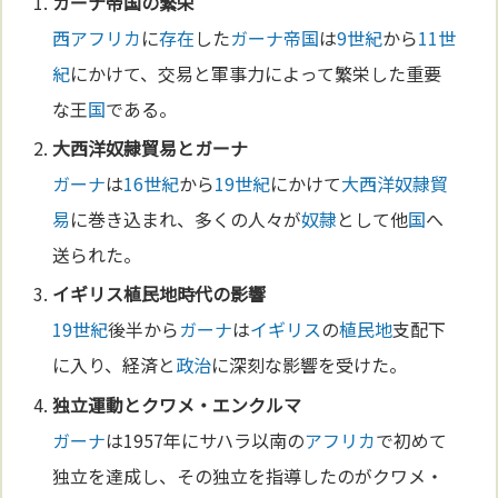
ガーナ
帝国
の繁栄
西アフリカ
に
存在
した
ガーナ
帝国
は
9世紀
から
11世
紀
にかけて、交易と軍事力によって繁栄した重要
な王
国
である。
大西洋
奴隷
貿易
と
ガーナ
ガーナ
は
16世紀
から
19世紀
にかけて
大西洋
奴隷
貿
易
に巻き込まれ、多くの人々が
奴隷
として他
国
へ
送られた。
イギリス
植民地
時代の影響
19世紀
後半から
ガーナ
は
イギリス
の
植民地
支配下
に入り、経済と
政治
に深刻な影響を受けた。
独立運動とクワメ・エンクルマ
ガーナ
は1957年にサハラ以南の
アフリカ
で初めて
独立を達成し、その独立を指導したのがクワメ・