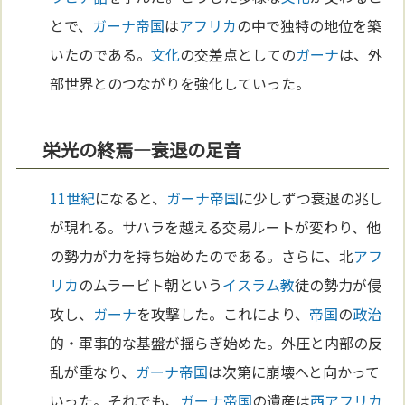
とで、
ガーナ
帝国
は
アフリカ
の中で独特の地位を築
いたのである。
文化
の交差点としての
ガーナ
は、外
部世界とのつながりを強化していった。
栄光の終焉—衰退の足音
11世紀
になると、
ガーナ
帝国
に少しずつ衰退の兆し
が現れる。サハラを越える交易ルートが変わり、他
の勢力が力を持ち始めたのである。さらに、北
アフ
リカ
のムラービト朝という
イスラム教
徒の勢力が侵
攻し、
ガーナ
を攻撃した。これにより、
帝国
の
政治
的・軍事的な基盤が揺らぎ始めた。外圧と内部の反
乱が重なり、
ガーナ
帝国
は次第に崩壊へと向かって
いった。それでも、
ガーナ
帝国
の遺産は
西アフリカ