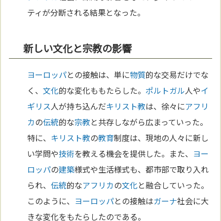
ティが分断される結果となった。
新しい文化と宗教の影響
ヨーロッパ
との接触は、単に
物質
的な交易だけでな
く、
文化
的な変化ももたらした。
ポルトガル
人や
イ
ギリス
人が持ち込んだ
キリスト教
は、徐々に
アフリ
カ
の
伝統
的な
宗教
と共存しながら広まっていった。
特に、
キリスト教
の
教育
制度は、現地の人々に新し
い学問や
技術
を教える機会を提供した。また、
ヨー
ロッパ
の
建築
様式や生活様式も、都市部で取り入れ
られ、
伝統
的な
アフリカ
の
文化
と融合していった。
このように、
ヨーロッパ
との接触は
ガーナ
社会に大
きな変化をもたらしたのである。