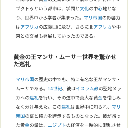
ブクトゥという都市は、学問と
文化
の中
心
地とな
り、世界中から学者が集まった。
マリ
帝国
の影響力
は
アフリカ
の広範囲に及び、さらに北
アフリカ
や中
東との交易も発展していったのである。
黄金の王マンサ・ムーサ—世界を驚かせ
た巡礼
マリ
帝国
の歴史の中でも、特に有名な王がマンサ・
ムーサである。
14世紀
、彼は
イスラム教
の聖地メッ
カへの
巡礼
を行い、その道中で莫大な黄
金
を惜しみ
なく分け与えた。この
巡礼
は世界中に知られ、
マリ
帝国
の富と権力を誇示するものとなった。彼が贈っ
た黄
金
の量は、
エジプト
の経済を一時的に混乱させ