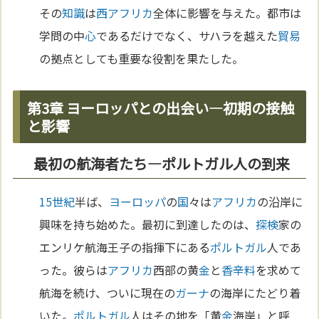
その
知識
は
西アフリカ
全体に影響を与えた。都市は
学問の中
心
であるだけでなく、サハラを越えた
貿易
の拠点としても重要な役割を果たした。
第3章 ヨーロッパとの出会い—初期の接触
と影響
最初の航海者たち—ポルトガル人の到来
15世紀
半ば、
ヨーロッパ
の
国
々は
アフリカ
の沿岸に
興味を持ち始めた。最初に到達したのは、
探検
家の
エンリケ航海王子の指揮下にある
ポルトガル
人であ
った。彼らは
アフリカ
西部の黄
金
と
香辛料
を求めて
航海を続け、ついに現在の
ガーナ
の海岸にたどり着
いた。
ポルトガル
人はその地を「黄
金
海岸」と呼