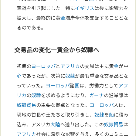
奪戦を引き起こした。特に
イギリス
は後に影響力を
拡大し、最終的に黄
金
海岸全体を支配することとな
るのである。
交易品の変化—黄金から奴隷へ
初期の
ヨーロッパ
と
アフリカ
の交易は主に黄
金
が中
心
であったが、次第に
奴隷
が最も重要な交易品とな
っていった。
ヨーロッパ
諸
国
は、労働力として
アフ
リカ
の
奴隷
を求めるようになり、
ガーナ
の沿岸部は
奴隷
貿易
の主要な拠点となった。
ヨーロッパ
人は、
現地の首長や王たちと取り引きし、
奴隷
を
船
に積み
込み、アメリカ
大陸
へ送り出した。この
奴隷
貿易
は
アフリカ
社会に深刻な影響を与え、多くのコミュニ