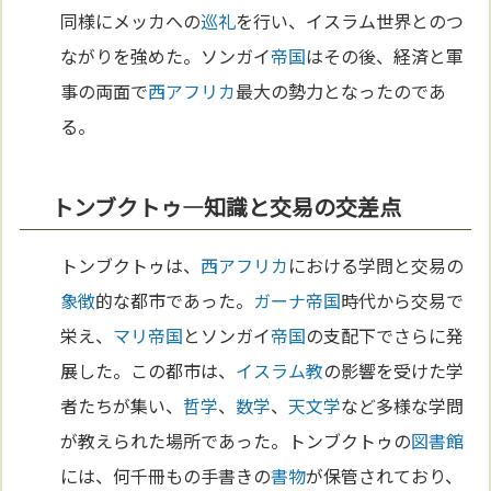
同様にメッカへの
巡礼
を行い、イスラム世界とのつ
ながりを強めた。ソンガイ
帝国
はその後、経済と軍
事の両面で
西アフリカ
最大の勢力となったのであ
る。
トンブクトゥ—知識と交易の交差点
トンブクトゥは、
西アフリカ
における学問と交易の
象徴
的な都市であった。
ガーナ
帝国
時代から交易で
栄え、
マリ
帝国
とソンガイ
帝国
の支配下でさらに発
展した。この都市は、
イスラム教
の影響を受けた学
者たちが集い、
哲学
、
数学
、
天文学
など多様な学問
が教えられた場所であった。トンブクトゥの
図書館
には、何千冊もの手書きの
書物
が保管されており、