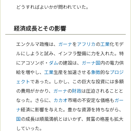
どうすればよいかが問われていた。
経済成長とその影響
エンクルマ政権は、
ガーナ
を
アフリカ
の
工業
化モデ
ルにしようと試み、インフラ整備に力を入れた。特
にアコソンボ・
ダム
の建設は、
ガーナ
国
内の電力供
給を増やし、
工業
生産を加速させる
象徴
的な
プロジ
ェクト
であった。しかし、この巨大な投資には多額
の費用がかかり、
ガーナ
の
財政
は圧迫されることと
なった。さらに、
カカオ
市場の不安定な価格も
ガー
ナ
経済に影響を与えた。豊かな資源を持ちながら、
国
の成長は順風満帆とはいかず、貧富の格差も拡大
していった。