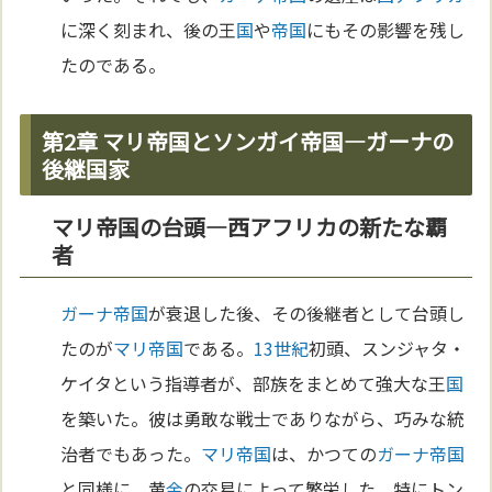
に深く刻まれ、後の王
国
や
帝国
にもその影響を残し
たのである。
第2章 マリ帝国とソンガイ帝国—ガーナの
後継国家
マリ帝国の台頭—西アフリカの新たな覇
者
ガーナ
帝国
が衰退した後、その後継者として台頭し
たのが
マリ
帝国
である。
13世紀
初頭、スンジャタ・
ケイタという指導者が、部族をまとめて強大な王
国
を築いた。彼は勇敢な戦士でありながら、巧みな統
治者でもあった。
マリ
帝国
は、かつての
ガーナ
帝国
と同様に、黄
金
の交易によって繁栄した。特にトン