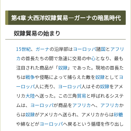
第4章 大西洋奴隷貿易—ガーナの暗黒時代
奴隷貿易の始まり
15世紀
、
ガーナ
の沿岸部は
ヨーロッパ
諸
国
と
アフリ
カ
の首長たちの間で急速に交易の中
心
となり、最も
注目された商品が「
奴隷
」であった。現地の首長た
ちは
戦争
や侵略によって捕らえた敵を
奴隷
として
ヨ
ーロッパ
人に売り、
ヨーロッパ
人はその
奴隷
をアメ
リカ
大陸
へ送った。この三角
貿易
と呼ばれるシステ
ムは、
ヨーロッパ
が商品を
アフリカ
へ、
アフリカ
か
らは
奴隷
がアメリカへ送られ、アメリカからは
砂糖
や綿などが
ヨーロッパ
へ戻るという循環を作り出し