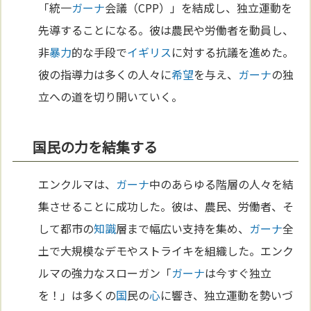
「統一
ガーナ
会議（CPP）」を結成し、独立運動を
先導することになる。彼は農民や労働者を動員し、
非
暴力
的な手段で
イギリス
に対する抗議を進めた。
彼の指導力は多くの人々に
希望
を与え、
ガーナ
の独
立への道を切り開いていく。
国民の力を結集する
エンクルマは、
ガーナ
中のあらゆる階層の人々を結
集させることに成功した。彼は、農民、労働者、そ
して都市の
知識
層まで幅広い支持を集め、
ガーナ
全
土で大規模なデモやストライキを組織した。エンク
ルマの強力なスローガン「
ガーナ
は今すぐ独立
を！」は多くの
国
民の
心
に響き、独立運動を勢いづ