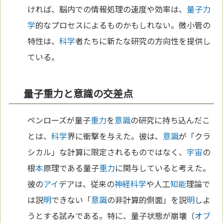
ければ、脳内での情報処理の速度や効率は、
量子力
学
的なプロセスによるものかもしれない。微小管の
特性は、
科学
者たちに新たな研究の方向性を提供し
ている。
量子重力と意識の交差点
ペンローズが量子
重力
を
意識
の研究に持ち込んだこ
とは、
科学
界に衝撃を与えた。彼は、
意識
が「クラ
シカル」な計算に限定されるものではなく、
宇宙
の
根
本
原理である量子
重力
に関与していると考えた。
彼の
アイ
デアは、従来の
神経
科学
や人工
知能
理論で
は説
明
できない「
意識
の非計算的側面」を説
明
しよ
うとする試みである。特に、量子状態が崩壊（
オブ