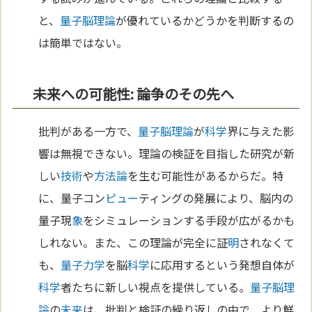
と、
量子脳理論
が優れているかどうかを判断するの
は簡単ではない。
未来への可能性: 論争のその先へ
批判がある一方で、
量子脳理論
が
科学
界に与えた影
響は無視できない。理論の検証を目指した研究が新
しい
技術
や
方法論
を生む可能性があるからだ。特
に、量子コン
ピュー
ティングの発展により、脳内の
量子現
象
をシミュレーションする手段が広がるかも
しれない。また、この理論が完全に証
明
されなくて
も、
量子力学
を脳
科学
に応用するという発想自体が
科学
者たちに新しい視点を提供している。
量子脳理
論
の
未来
は、批判と検証の繰り返しの中で、より鮮