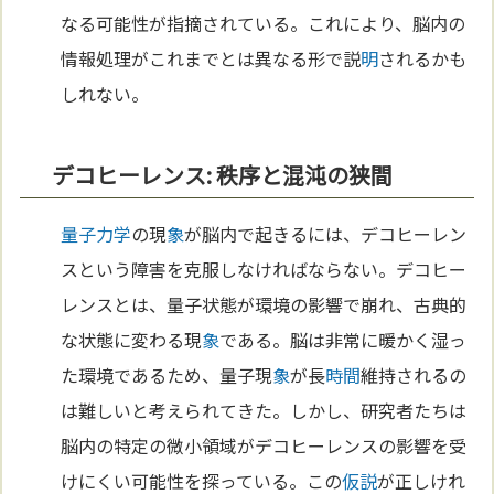
なる可能性が指摘されている。これにより、脳内の
情報処理がこれまでとは異なる形で説
明
されるかも
しれない。
デコヒーレンス: 秩序と混沌の狭間
量子力学
の現
象
が脳内で起きるには、デコヒーレン
スという障害を克服しなければならない。デコヒー
レンスとは、量子状態が環境の影響で崩れ、古典的
な状態に変わる現
象
である。脳は非常に暖かく湿っ
た環境であるため、量子現
象
が長
時間
維持されるの
は難しいと考えられてきた。しかし、研究者たちは
脳内の特定の微小領域がデコヒーレンスの影響を受
けにくい可能性を探っている。この
仮説
が正しけれ