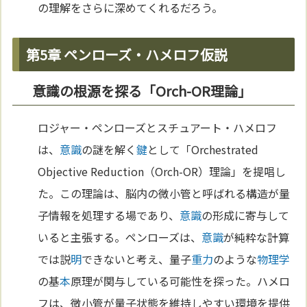
の理解をさらに深めてくれるだろう。
第5章 ペンローズ・ハメロフ仮説
意識の根源を探る「Orch-OR理論」
ロジャー・ペンローズとスチュアート・ハメロフ
は、
意識
の謎を解く
鍵
として「Orchestrated
Objective Reduction（Orch-OR）理論」を提唱し
た。この理論は、脳内の微小管と呼ばれる構造が量
子情報を処理する場であり、
意識
の形成に寄与して
いると主張する。ペンローズは、
意識
が純粋な計算
では説
明
できないと考え、量子
重力
のような
物理学
の基
本
原理が関与している可能性を探った。ハメロ
フは、微小管が量子状態を維持しやすい環境を提供