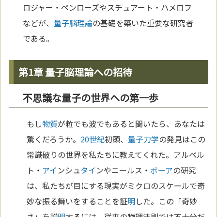
ロジャー・ペンローズやスチュアート・ハメロフ
などが、
量子脳理論
の基礎を築いた重要な研究者
である。
第1章 量子脳理論への招待
不思議な量子の世界への第一歩
もし
物質
が粒でも波でもあると聞いたら、あなたは
驚くだろうか。
20世紀
初頭、
量子力学
の発見はこの
常識破りの世界を私たちに教えてくれた。アルベル
ト・
アイ
ンシュ
タイ
ンやニールス・
ボーア
の研究
は、私たちが目にする現実がミクロのスケールで奇
妙な振る舞いをすることを証
明
した。この「奇妙
さ」を説
明
するには、従来の物理法則では不十分だ