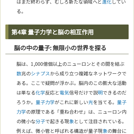
はまだ終わらず、むしろ新たな領域へと
進化
してい
る。
第4章 量子力学と脳の相互作用
脳の中の量子: 無限小の世界を探る
脳は、1,000億個以上のニューロンとその間を結ぶ
数
兆の
シナプス
から成り立つ複雑なネットワークで
ある。ここで疑問が浮かぶ。脳内のこの膨大な活動
は単なる
化学
反応と
電気
信号だけで説
明
できるのだ
ろうか。
量子力学
がこれに新しい
光
を当てる。
量子
力学
の原理である「重ね合わせ」は、ニューロン内
の微小な
分子
で起きる現
象
として注目されている。
例えば、微小管と呼ばれる構造が量子現
象
の舞台に