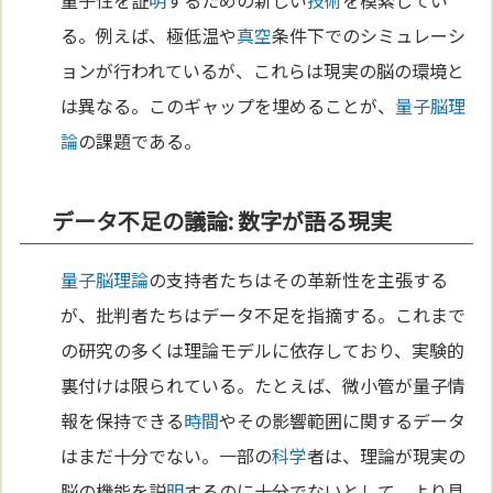
る。例えば、極低温や
真空
条件下でのシミュレーシ
ョンが行われているが、これらは現実の脳の環境と
は異なる。このギャップを埋めることが、
量子脳理
論
の課題である。
データ不足の議論: 数字が語る現実
量子脳理論
の支持者たちはその革新性を主張する
が、批判者たちはデータ不足を指摘する。これまで
の研究の多くは理論モデルに依存しており、実験的
裏付けは限られている。たとえば、微小管が量子情
報を保持できる
時間
やその影響範囲に関するデータ
はまだ十分でない。一部の
科学
者は、理論が現実の
脳の機能を説
明
するのに十分でないとして、より具