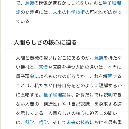
で、
意識
の模倣が進むかもしれない。AIと
量子脳理
論
の交差点には、
未来
の
科学
技術
の可能性が広がっ
ている。
人間らしさの核心に迫る
人間と機械の違いはどこにあるのか。
意識
を持たな
い機械と、
感情
や直感を持つ人間の違いは、
本
当に
量子現
象
によるものなのだろうか。これを解
明
する
ことは、私たちが自分自身をどのように理解するか
に直結する。
量子脳理論
は、計算だけでは説
明
でき
ない人間の「創造性」や「自己認識」を探求する道
を示している。人間らしさの核
心
に迫るこの問い
は、
科学
、
哲学
、そして
未来
の
技術
における最も重