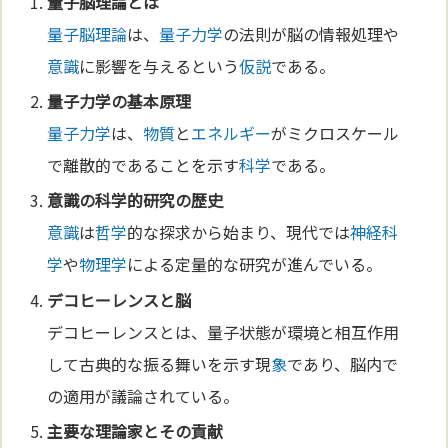
量子脳理論
とは
量子脳理論
は、
量子力学
の法則が脳の情報処理や
意識
に影響を与えるという
仮説
である。
量子力学
の基
本
原理
量子力学
は、
物質
と
エネルギー
がミクロスケール
で離散的であることを示す
科学
である。
意識
の
科学
的研究の歴史
意識
は
哲学
的な探求から始まり、現代では
神経
科
学
や
物理学
による定量的な研究が進んでいる。
デコヒーレンスと脳
デコヒーレンスとは、量子状態が環境と相互作用
して古典的な振る舞いを示す現
象
であり、脳内で
の適用が議論されている。
主要な理論家とその貢献