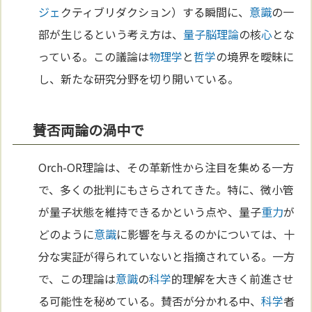
ジェ
クティブリダクション）する瞬間に、
意識
の一
部が生じるという考え方は、
量子脳理論
の核
心
とな
っている。この議論は
物理学
と
哲学
の境界を曖昧に
し、新たな研究分野を切り開いている。
賛否両論の渦中で
Orch-OR理論は、その革新性から注目を集める一方
で、多くの批判にもさらされてきた。特に、微小管
が量子状態を維持できるかという点や、量子
重力
が
どのように
意識
に影響を与えるのかについては、十
分な実証が得られていないと指摘されている。一方
で、この理論は
意識
の
科学
的理解を大きく前進させ
る可能性を秘めている。賛否が分かれる中、
科学
者