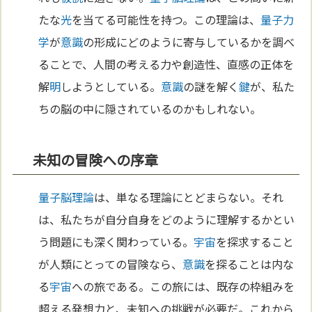
たな
光
を当てる可能性を持つ。この理論は、
量子力
学
が
意識
の形成にどのように寄与しているかを調べ
ることで、人間の考える力や創造性、直感の正体を
解
明
しようとしている。
意識
の謎を解く
鍵
が、私た
ちの脳の中に隠されているのかもしれない。
未知の冒険への序章
量子脳理論
は、単なる理論にとどまらない。それ
は、私たちが自分自身をどのように理解するかとい
う問題にも深く関わっている。
宇宙
を探求すること
が人類にとっての冒険なら、
意識
を探ることは内な
る
宇宙
への旅である。この旅には、既存の枠組みを
超える発想力と、未知への挑戦が必要だ。これから