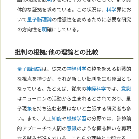
体的な証拠を求めている。この状況は、
科学
界にお
いて
量子脳理論
の信憑性を高めるために必要な研究
の方向性を
明
確にしている。
批判の根拠: 他の理論との比較
量子脳理論
は、従来の
神経
科学
の枠を超える挑戦的
な視点を持つが、それが新しい批判を生む原因とも
なっている。たとえば、従来の
神経
科学
では、
意識
はニューロンの活動から生まれるとされており、量
子現
象
を持ち込む必要はないと主張する研究者も多
い。また、人工
知能
や
機械学習
の分野では、計算論
的アプローチで人間の
意識
のような振る舞いを再現
する試みが進んでいる。これらの理論と比較する