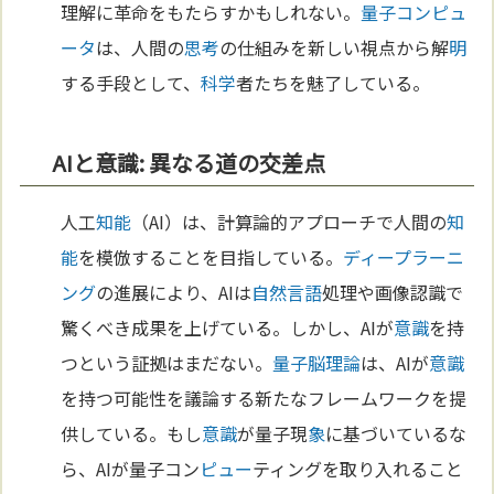
理解に革命をもたらすかもしれない。
量子コンピュ
ータ
は、人間の
思考
の仕組みを新しい視点から解
明
する手段として、
科学
者たちを魅了している。
AIと意識: 異なる道の交差点
人工
知能
（AI）は、計算論的アプローチで人間の
知
能
を模倣することを目指している。
ディープラーニ
ング
の進展により、AIは
自然
言語
処理や画像認識で
驚くべき成果を上げている。しかし、AIが
意識
を持
つという証拠はまだない。
量子脳理論
は、AIが
意識
を持つ可能性を議論する新たなフレームワークを提
供している。もし
意識
が量子現
象
に基づいているな
ら、AIが量子コン
ピュー
ティングを取り入れること