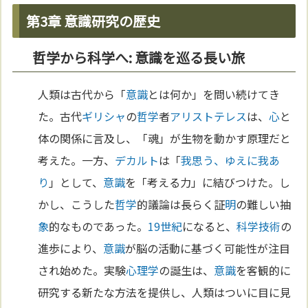
第3章 意識研究の歴史
哲学から科学へ: 意識を巡る長い旅
人類は古代から「
意識
とは何か」を問い続けてき
た。古代
ギリシャ
の
哲学
者
アリストテレス
は、
心
と
体の関係に言及し、「魂」が生物を動かす原理だと
考えた。一方、
デカルト
は「
我思う、ゆえに我あ
り
」として、
意識
を「考える力」に結びつけた。し
かし、こうした
哲学
的議論は長らく証
明
の難しい抽
象
的なものであった。
19世紀
になると、
科学
技術
の
進歩により、
意識
が脳の活動に基づく可能性が注目
され始めた。実験
心理学
の誕生は、
意識
を客観的に
研究する新たな方法を提供し、人類はついに目に見