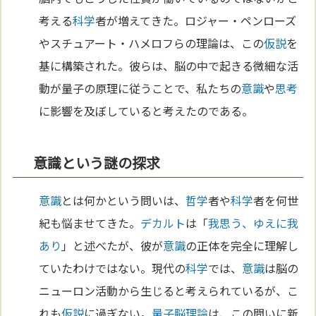
考える
科学
者が増えてきた。ロジャー・ペンローズ
やスチュアート・ハメロフらの理論は、この
仮説
を
基に構築された。彼らは、脳の中で起きる微細な活
動が量子の原理に従うことで、私たちの
意識
や
思考
に影響を及ぼしていると考えたのである。
意識という謎の探求
意識
とは何かという問いは、
哲学
者や
科学
者を何世
紀も悩ませてきた。
デカルト
は「
我思う、ゆえに我
あり
」と述べたが、彼が
意識
の正体を完全に理解し
ていたわけではない。現代の
科学
では、
意識
は脳の
ニューロン活動から生じると考えられているが、こ
れも
仮説
に過ぎない。
量子脳理論
は、この問いに新