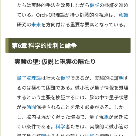
たちは実験的手法を改良しながら
仮説
の検証を進め
ている。Orch-OR理論が持つ挑戦的な視点は、
意識
研究の
未来
を方向付ける重要な要素となっている。
第6章 科学的批判と論争
実験の壁: 仮説と現実の隔たり
量子脳理論
は壮大な
仮説
であるが、実験的に証
明
す
るのは極めて困難である。微小管が量子情報を処理
するという主張を検証するには、脳の中で量子状態
が長
時間
保持されることを示す必要がある。しか
し、脳内は温かく湿った環境で、量子現
象
が起きに
くい条件である。
科学
者たちは、実験的に微小管の
量子性を証
明
するための新しい
技術
を模索してい