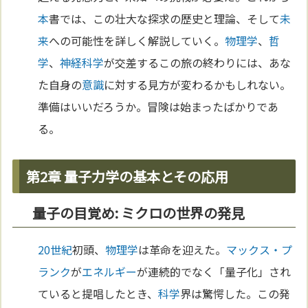
本
書では、この壮大な探求の歴史と理論、そして
未
来
への可能性を詳しく解説していく。
物理学
、
哲
学
、
神経
科学
が交差するこの旅の終わりには、あな
た自身の
意識
に対する見方が変わるかもしれない。
準備はいいだろうか。冒険は始まったばかりであ
る。
第2章 量子力学の基本とその応用
量子の目覚め: ミクロの世界の発見
20世紀
初頭、
物理学
は革命を迎えた。
マックス・プ
ランク
が
エネルギー
が連続的でなく「量子化」され
ていると提唱したとき、
科学
界は驚愕した。この発