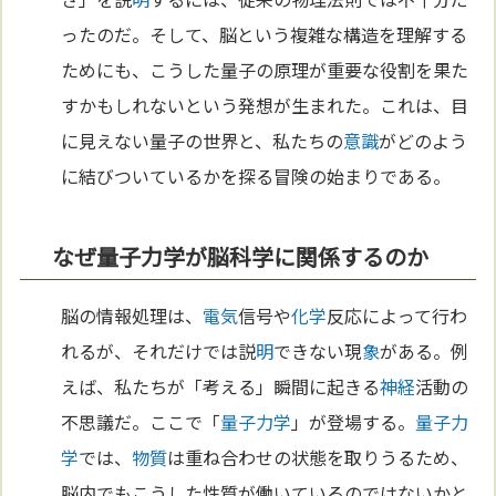
ったのだ。そして、脳という複雑な構造を理解する
ためにも、こうした量子の原理が重要な役割を果た
すかもしれないという発想が生まれた。これは、目
に見えない量子の世界と、私たちの
意識
がどのよう
に結びついているかを探る冒険の始まりである。
なぜ量子力学が脳科学に関係するのか
脳の情報処理は、
電気
信号や
化学
反応によって行わ
れるが、それだけでは説
明
できない現
象
がある。例
えば、私たちが「考える」瞬間に起きる
神経
活動の
不思議だ。ここで「
量子力学
」が登場する。
量子力
学
では、
物質
は重ね合わせの状態を取りうるため、
脳内でもこうした性質が働いているのではないかと