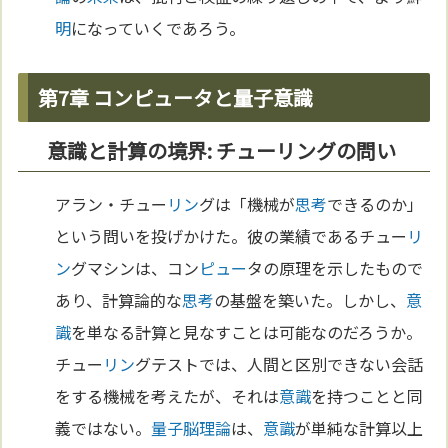
明
になっていくであろう。
第7章 コンピュータと量子意識
意識と計算の境界: チューリングの問い
アラン・チュー
リン
グは「機械が
思考
できるのか」
という問いを投げかけた。彼の業績であるチュー
リ
ン
グマシンは、コン
ピュー
タの原理を示したもので
あり、計算論的な
思考
の基盤を築いた。しかし、
意
識
を単なる計算と見なすことは可能なのだろうか。
チュー
リン
グテストでは、人間と区別できない会話
をする機械を考えたが、それは
意識
を持つことと同
義ではない。
量子脳理論
は、
意識
が単純な計算以上