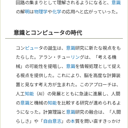
回路の集まりとして理解されるようになると、
意識
の解
明
は
物理学
や
化学
の応用へと広がっていった。
意識とコンピュータの時代
コン
ピュー
タの誕生は、
意識
研究に新たな視点をも
たらした。アラン・チュー
リン
グは、「考える機
械」の可能性を提唱し、
意識
を情報処理として捉え
る視点を提供した。これにより、脳を高度な計算装
置と見なす考え方が生まれた。このアプローチは、
人工
知能
（AI）の発展とともに急速に進展し、人間
の
意識
と機械の
知能
を比較する研究が進められるよ
うになった。計算理論と
意識
研究の融合は、「人間
らしさ」や「
自由意志
」の
本
質を問い直すきっかけ