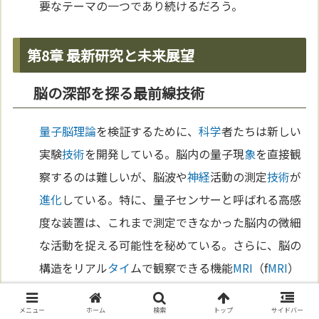
要なテーマの一つであり続けるだろう。
第8章 最新研究と未来展望
脳の深部を探る最前線技術
量子脳理論
を検証するために、
科学
者たちは新しい
実験
技術
を開発している。脳内の量子現
象
を直接観
察するのは難しいが、脳波や
神経
活動の測定
技術
が
進化
している。特に、量子センサーと呼ばれる高感
度な装置は、これまで測定できなかった脳内の微細
な活動を捉える可能性を秘めている。さらに、脳の
構造をリアル
タイ
ムで観察できる機能
MRI
（f
MRI
）
といった
技術
も、量子現
象
の間接的な証拠を提供す
る助けになる。こうした
技術
の
進化
は、脳
科学
全体
メニュー
ホーム
検索
トップ
サイドバー