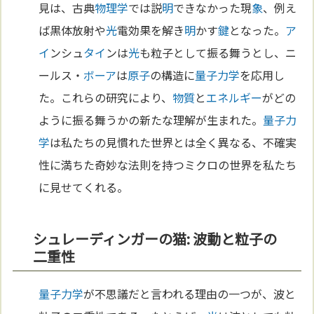
見は、古典
物理学
では説
明
できなかった現
象
、例え
ば黒体放射や
光
電効果を解き
明
かす
鍵
となった。
ア
イ
ンシュ
タイ
ンは
光
も粒子として振る舞うとし、ニ
ールス・
ボーア
は
原子
の構造に
量子力学
を応用し
た。これらの研究により、
物質
と
エネルギー
がどの
ように振る舞うかの新たな理解が生まれた。
量子力
学
は私たちの見慣れた世界とは全く異なる、不確実
性に満ちた奇妙な法則を持つミクロの世界を私たち
に見せてくれる。
シュレーディンガーの猫: 波動と粒子の
二重性
量子力学
が不思議だと言われる理由の一つが、波と