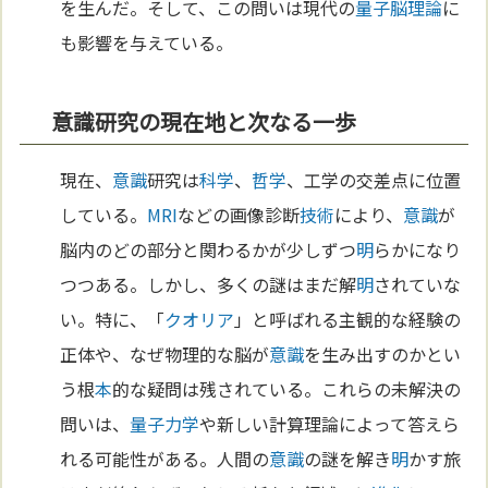
を生んだ。そして、この問いは現代の
量子脳理論
に
も影響を与えている。
意識研究の現在地と次なる一歩
現在、
意識
研究は
科学
、
哲学
、工学の交差点に位置
している。
MRI
などの画像診断
技術
により、
意識
が
脳内のどの部分と関わるかが少しずつ
明
らかになり
つつある。しかし、多くの謎はまだ解
明
されていな
い。特に、「
クオリア
」と呼ばれる主観的な経験の
正体や、なぜ物理的な脳が
意識
を生み出すのかとい
う根
本
的な疑問は残されている。これらの未解決の
問いは、
量子力学
や新しい計算理論によって答えら
れる可能性がある。人間の
意識
の謎を解き
明
かす旅