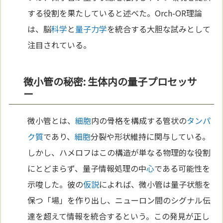
する役割を果たしていると述べた。Orch-OR理論
は、脳
科学
と
量子力学
を統合する大胆な試みとして
注目されている。
微小管の秘密: 生体内の量子プロセッサ
ー
微小管とは、
細胞
内の骨格を構成する管状の
タンパ
ク質
であり、
細胞
分裂や形状維持に関与している。
しかし、ハメロフはこの構造が単なる物理的な役割
にとどまらず、量子情報処理の中
心
である可能性を
示唆した。彼の
仮説
によれば、微小管は量子状態を
保つ「場」を作り出し、ニューロン間のシグナル伝
達を超えて情報を統合するという。この発見が正し