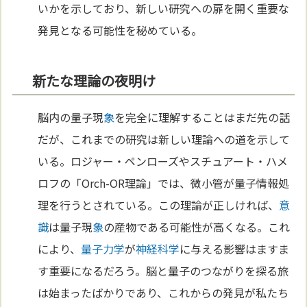
いかを示しており、新しい研究への扉を開く重要な
発見となる可能性を秘めている。
新たな理論の夜明け
脳内の量子現
象
を完全に理解することはまだ先の話
だが、これまでの研究は新しい理論への道を示して
いる。ロジャー・ペンローズやスチュアート・ハメ
ロフの「Orch-OR理論」では、微小管が量子情報処
理を行うとされている。この理論が正しければ、
意
識
は量子現
象
の産物である可能性が高くなる。これ
により、
量子力学
が
神経
科学
に与える影響はますま
す重要になるだろう。脳と量子のつながりを探る旅
は始まったばかりであり、これからの発見が私たち