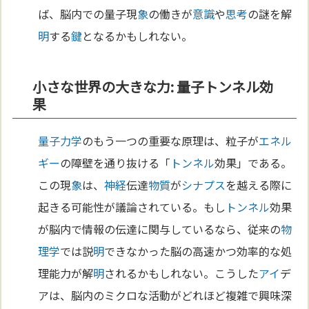
ば、脳内での量子現
象
の働きが
意識
や
思考
の謎を解
明
する
鍵
となるかもしれない。
小さな世界の大きな力: 量子トンネル効
果
量子力学
のもう一つの重要な原理は、粒子が
エネル
ギー
の障壁を通り抜ける「
トンネル
効果」である。
この現
象
は、
神経
伝達
物質
が
シナプス
を越える際に
起きる可能性が議論されている。もし
トンネル
効果
が脳内で情報の伝達に関与しているなら、従来の
物
理学
では説
明
できなかった脳の高速かつ効率的な処
理能力が解
明
されるかもしれない。こうした
アイ
デ
アは、脳内のミクロな活動がどれほど複雑で興味深