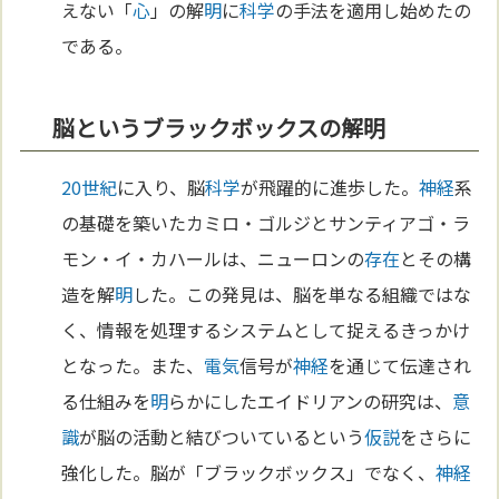
えない「
心
」の解
明
に
科学
の手法を適用し始めたの
である。
脳というブラックボックスの解明
20世紀
に入り、脳
科学
が飛躍的に進歩した。
神経
系
の基礎を築いたカミロ・ゴルジとサンティアゴ・ラ
モン・イ・カハールは、ニューロンの
存在
とその構
造を解
明
した。この発見は、脳を単なる組織ではな
く、情報を処理するシステムとして捉えるきっかけ
となった。また、
電気
信号が
神経
を通じて伝達され
る仕組みを
明
らかにしたエイドリアンの研究は、
意
識
が脳の活動と結びついているという
仮説
をさらに
強化した。脳が「ブラックボックス」でなく、
神経