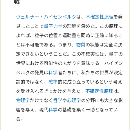
戦
ヴェルナー・ハイゼンベルク
は、
不確定性原理
を発
見したことで
量子力学
の理解を深めた。この原理に
よれば、粒子の位置と運動量を同時に正確に知るこ
とは不可能である。つまり、
物質
の状態は完全に決
定できないということだ。この不確実性は、量子の
世界における可能性の広がりを意味する。ハイゼン
ベルクの発見は
科学
者たちに、私たちの世界が決定
論的ではなく、
確率
的に成り立っているという考え
を受け入れるきっかけを与えた。
不確定性原理
は、
物理学
だけでなく
哲学
や
心理学
の分野にも大きな影
響を与え、現代
科学
の基礎を築く一助となってい
る。