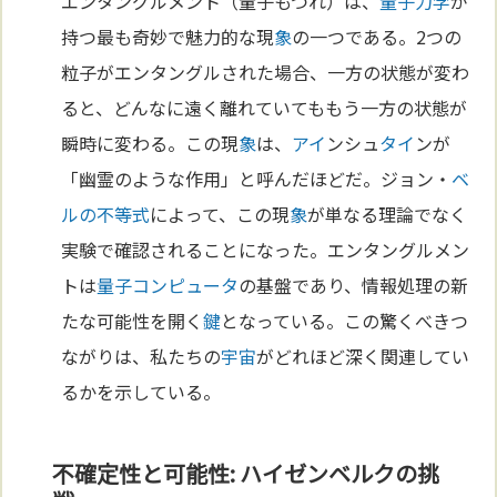
エンタングルメント（量子もつれ）は、
量子力学
が
持つ最も奇妙で魅力的な現
象
の一つである。2つの
粒子がエンタングルされた場合、一方の状態が変わ
ると、どんなに遠く離れていてももう一方の状態が
瞬時に変わる。この現
象
は、
アイ
ンシュ
タイ
ンが
「幽霊のような作用」と呼んだほどだ。ジョン・
ベ
ルの不等式
によって、この現
象
が単なる理論でなく
実験で確認されることになった。エンタングルメン
トは
量子コンピュータ
の基盤であり、情報処理の新
たな可能性を開く
鍵
となっている。この驚くべきつ
ながりは、私たちの
宇宙
がどれほど深く関連してい
るかを示している。
不確定性と可能性: ハイゼンベルクの挑