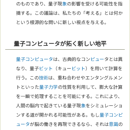
のものであり、量子現
象
の影響を受ける可能性を指
摘する。この議論は、私たちの「考える」とは何か
という根源的な問いに新しい視点を与える。
量子コンピュータが拓く新しい地平
量子コンピュータ
は、古典的なコン
ピュー
タとは異
なり、量子
ビット
（キュー
ビット
）を用いて計算を
行う。この
技術
は、重ね合わせやエンタングルメン
トといった
量子力学
の性質を利用して、膨大な計算
を一瞬で処理することを可能にする。これにより、
人間の脳内で起きている量子現
象
をシミュレーショ
ンする道が開かれる可能性がある。もし
量子コンピ
ュータ
が脳の働きを再現できるなら、それは
意識
の