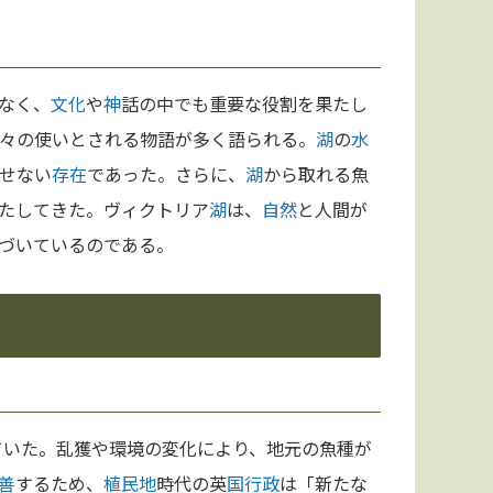
なく、
文化
や
神
話の中でも重要な役割を果たし
々の使いとされる物語が多く語られる。
湖
の
水
せない
存在
であった。さらに、
湖
から取れる魚
たしてきた。ヴィクトリア
湖
は、
自然
と人間が
づいているのである。
ていた。乱獲や環境の変化により、地元の魚種が
善
するため、
植民地
時代の英
国
行政
は「新たな