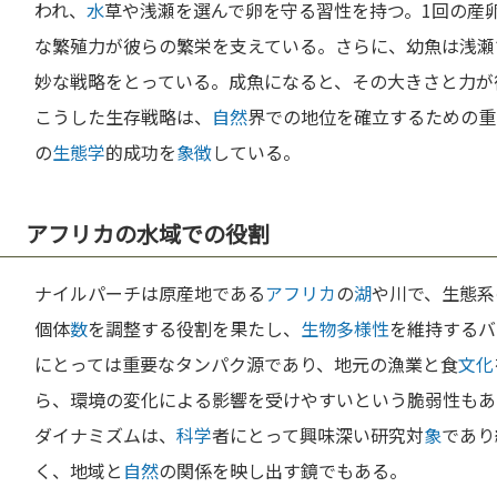
われ、
水
草や浅瀬を選んで卵を守る習性を持つ。1回の産
な繁殖力が彼らの繁栄を支えている。さらに、幼魚は浅瀬
妙な戦略をとっている。成魚になると、その大きさと力が
こうした生存戦略は、
自然
界での地位を確立するための重
の
生態学
的成功を
象徴
している。
アフリカの水域での役割
ナイルパーチは原産地である
アフリカ
の
湖
や川で、生態系
個体
数
を調整する役割を果たし、
生物多様性
を維持するバ
にとっては重要なタンパク源であり、地元の漁業と食
文化
ら、環境の変化による影響を受けやすいという脆弱性もあ
ダイナミズムは、
科学
者にとって興味深い研究対
象
であり
く、地域と
自然
の関係を映し出す鏡でもある。