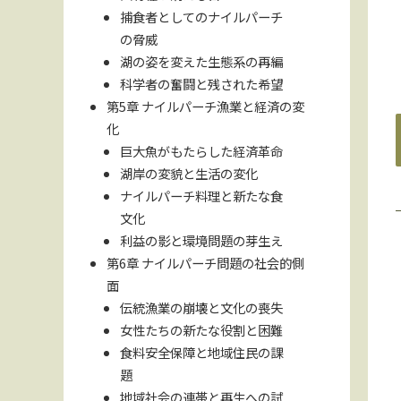
捕食者としてのナイルパーチ
の脅威
湖の姿を変えた生態系の再編
科学者の奮闘と残された希望
第5章 ナイルパーチ漁業と経済の変
化
巨大魚がもたらした経済革命
湖岸の変貌と生活の変化
ナイルパーチ料理と新たな食
文化
利益の影と環境問題の芽生え
第6章 ナイルパーチ問題の社会的側
面
伝統漁業の崩壊と文化の喪失
女性たちの新たな役割と困難
食料安全保障と地域住民の課
題
地域社会の連帯と再生への試