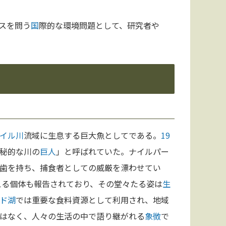
スを問う
国
際的な環境問題として、研究者や
イル川
流域に生息する巨大魚としてである。
19
秘的な川の
巨人
」と呼ばれていた。ナイルパー
歯を持ち、捕食者としての威厳を漂わせてい
える個体も報告されており、その堂々たる姿は
生
ド
湖
では重要な食料資源として利用され、地域
はなく、人々の生活の中で語り継がれる
象徴
で