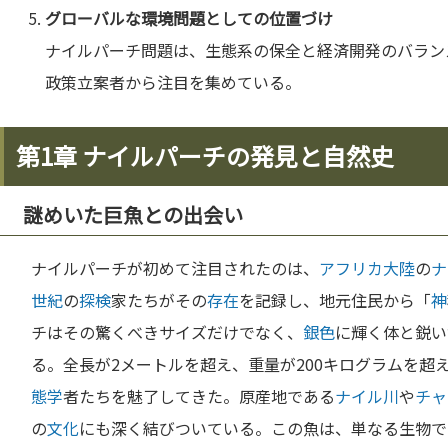
グローバルな環境問題としての位置づけ
ナイルパーチ問題は、生態系の保全と経済開発のバラン
政策立案者から注目を集めている。
第1章 ナイルパーチの発見と自然史
謎めいた巨魚との出会い
ナイルパーチが初めて注目されたのは、
アフリカ
大陸
の
ナ
世紀
の
探検
家たちがその
存在
を記録し、地元住民から「
神
チはその驚くべきサイズだけでなく、
銀
色
に輝く体と鋭い
る。全長が2メートルを超え、重量が200キログラムを超
態学
者たちを魅了してきた。原産地である
ナイル川
や
チャ
の
文化
にも深く結びついている。この魚は、単なる生物で