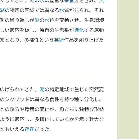
たしてきた。
湖
の
水
は豊富な
栄養
分を含み、
魚
湖
の特定の区域では異なる
水
質が見られ、それ
季の繰り返しが
湖
の
水
位を変動させ、生息環境
しい適応を促し、独自の生態系が
進化
する原動
家となり、多様性という
芸術
作品を創り上げた
広げられてきた。
湖
の特定地域で生じた突然変
のシクリッドは異なる食性を持つ種に分化し、
との攻防や環境の変化が、魚たちに独特な形態
ように適応し、多様化していくかを示す壮大な
ともいえる
存在
だった。