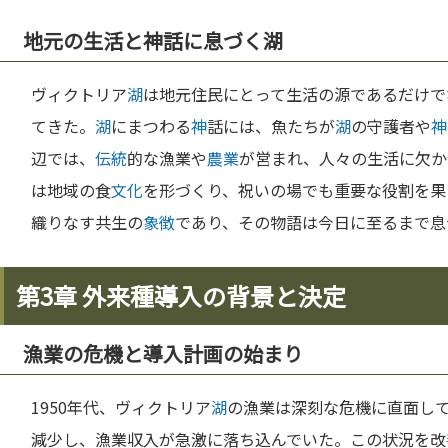
地元の生活と神話に息づく湖
ヴィクトリア
湖
は地元住民にとって生活の源であるだけで
てきた。
湖
にまつわる
神
話には、魚たちが
湖
の守護者や
神
辺では、
伝統
的な漁業や
農業
が営まれ、人々の生活に欠か
は地域の食
文化
を形づくり、祝いの場でも重要な役割を果
織りなす共生の
象徴
であり、その物語は今日に至るまで息
第3章 外来種導入の背景と決定
漁業の危機と導入計画の始まり
1950年代、ヴィクトリア
湖
の漁業は深刻な危機に直面し
減少し、漁業収入が急激に落ち込んでいた。この状況を改