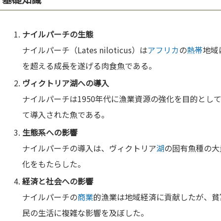
ナイルパーチの生態
ナイルパーチ（Lates niloticus）は
アフリカ
の
熱帯
地域
を超える成長を遂げる肉食魚である。
ヴィクトリア
湖
への導入
ナイルパーチは1950年代に漁業資源の強化を目的とし
て導入された魚である。
生態系への影響
ナイルパーチの導入は、ヴィクトリア
湖
の固有魚種の大
化をもたらした。
経済と社会への影響
ナイルパーチの
商業
的漁業は地域経済に貢献したが、貧
民の生活に複雑な影響を及ぼした。