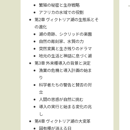
繁殖の秘密と生存戦略
アフリカの水域での役割
第2章 ヴィクトリア湖の生態系とそ
の進化
湖の奇跡、シクリッドの楽園
自然の彫刻家、水質の力
突然変異と生き残りのドラマ
地元の生活と神話に息づく湖
第3章 外来種導入の背景と決定
漁業の危機と導入計画の始ま
り
科学者たちの警告と賛否の対
立
人間の思惑が自然に挑む
導入の実行と始まる変化の兆
し
第4章 ヴィクトリア湖の大変革
固有種が消える日