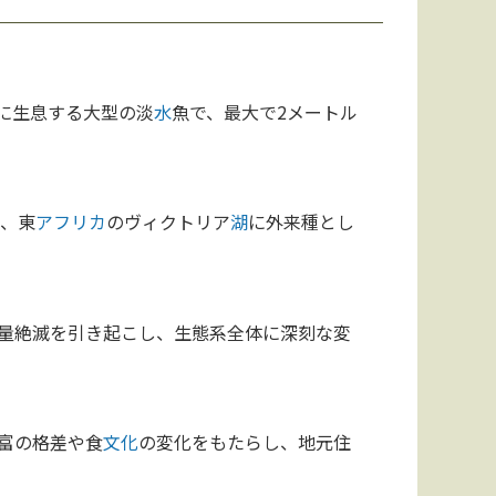
に生息する大型の淡
水
魚で、最大で2メートル
て、東
アフリカ
のヴィクトリア
湖
に外来種とし
量絶滅を引き起こし、生態系全体に深刻な変
富の格差や食
文化
の変化をもたらし、地元住