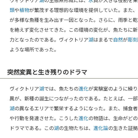
ヴィクトリア
湖
の生態系形成には、
水
質が大きな役割を果
類
や
植物
が繁茂する理想的な環境を提供していた。また、
が多様な魚種を生み出す一因となった。さらに、雨季と乾
を絶えず変化させてきた。この環境の変化が、魚たちに新
力となったのである。ヴィクトリア
湖
はまるで
自然
が
彫刻
ような場所であった。
突然変異と生き残りのドラマ
ヴィクトリア
湖
では、魚たちの
進化
が実験室のように繰り
異が、新種の誕生につながったのである。たとえば、一部
湖
の異なるエリアで繁栄するようになった。また、捕食者
や行動を発達させた。こうした
進化
の物語は、生命がどの
ドラマである。この
湖
の生物たちは、
進化論
の生きた証拠