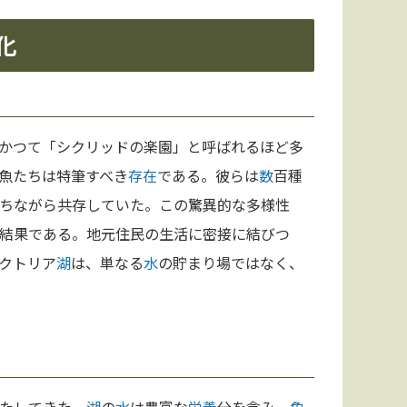
化
かつて「シクリッドの楽園」と呼ばれるほど多
魚たちは特筆すべき
存在
である。彼らは
数
百種
ちながら共存していた。この驚異的な多様性
結果である。地元住民の生活に密接に結びつ
クトリア
湖
は、単なる
水
の貯まり場ではなく、