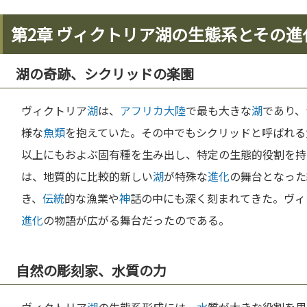
第2章 ヴィクトリア湖の生態系とその進
湖の奇跡、シクリッドの楽園
ヴィクトリア
湖
は、
アフリカ
大陸
で最も大きな
湖
であり、
様な
魚類
を抱えていた。その中でもシクリッドと呼ばれる
以上にもおよぶ固有種を生み出し、特定の生態的役割を持
は、地質的に比較的新しい
湖
が特殊な
進化
の舞台となった
き、
伝統
的な漁業や
神
話の中にも深く刻まれてきた。ヴィ
進化
の物語が広がる舞台だったのである。
自然の彫刻家、水質の力