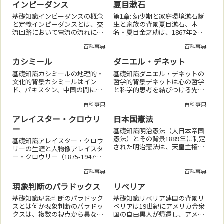
インピーダンス
夏目漱石
シラのアルファベット」に記述
18世紀にサトウキビやコーヒー
されるリリスは、アダムの最初
のプランテーション経済が発展
基礎知識インピーダンスの概念
第1章: 幼少期と家庭環境漱石誕
の妻としてエデン...
し、アフリカ...
と定義インピーダンスとは、交
生と家族の背景夏目漱石、本
流回路において電流の流れに対
名・夏目金之助は、1867年2月9
する総合的な抵抗のことで、抵
日、江戸（現在の東京）に生ま
百科事典
百科事典
抗、誘導性リアクタンス、容量
れた。父・直克は名主として地
性リアクタンスを統合した複素
域社会に貢献し、母・英も厳格
カシミール
ダニエル・デネット
数で表される。インピーダンス
ながら愛情深い母親であった。
の発展の歴史インピーダンスの
漱石は末っ子であり、兄姉たち
基礎知識カシミールの地理的・
基礎知識ダニエル・デネットの
概念は19世紀後...
に囲まれ...
文化的背景カシミールはイン
哲学的背景デネットは心の哲学
ド、パキスタン、中国の間に位
と科学的思考を結びつける先駆
置し、古来からその美しい自然
者であり、意識の進化や機能的
百科事典
百科事典
と豊かな文化で知られている。
説明に注力してきた人物であ
カシミールの宗教的多様性とそ
る。意識の理論「カートゥーン
アレイスター・クロウリ
日本国憲法
の歴史ヒンドゥー教、仏教、イ
モデル」デネットは意識を多重
ー
スラム教、シーク教が共存して
ドラフト（複数の情報処理プロ
基礎知識明治憲法（大日本帝国
きた地域であり、そ...
セス）の集積と捉え...
憲法）とその背景1889年に制定
基礎知識アレイスター・クロウ
された明治憲法は、天皇主権を
リーの生涯と人物像アレイスタ
基盤とする立憲君主制を日本に
ー・クロウリー（1875-1947）
導入した憲法である。日本国憲
は、オカルティズム、文学、哲
法の制定経緯第二次世界大戦後
百科事典
百科事典
学、探検など幅広い分野で活躍
の連合国占領下で、1947年に新
し、しばしば「最も悪名高い
現象判断のパラドックス
リベリア
しい日本国憲法が施行され、国
男」と称された人物である。ク
民主権、...
ロウリーとセレマ哲学クロウリ
基礎知識現象判断のパラドック
基礎知識リベリア建国の背景リ
ーが創設し...
スとは何か現象判断のパラドッ
ベリアは19世紀にアメリカ合衆
クスは、複数の視点から異なる
国の自由黒人が帰還し、アメリ
結論が導かれる場合に発生する
カ植民協会（ACS）の支援を受