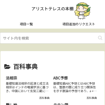
アリストテレスの本棚
項目一覧
項目追加のリクエスト
百科事典
法相宗
ABC予想
基礎知識法相宗の起源と成立法
基礎知識ABC予想とはABC予想
相宗はインドの唯識学派に基づ
は、整数の間に成り立つ関係性
き、中国において玄奘三蔵によ
を示す数論の予想であり、a + b
って体系化された仏教の一派で
= c という形の整数の組に関す
百科事典
百科事典
ある。唯識思想の中心理念法相
る特定の条件を満たす。フェル
宗の中心思想である唯識思想
マーの最終定理との関係ABC予
騙し絵
ラテン語