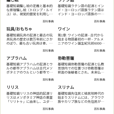
は、すべての現象が心の働きに
想はフェルマーの最終定理と密
よるものであり、外界は実体を
接に関連しており、フェルマ...
基礎知識騙し絵の定義と基本的
基礎知識ラテン語の起源とイン
持たないと説く。玄...
な原理騙し絵（トロンプ・ルイ
ド・ヨーロッパ語族ラテン語は
ユ）は、視覚的錯覚を利用して
インド・ヨーロッパ語族の一部
観る者に誤認を生じさせる美術
であり、イタリック語派に属す
百科事典
百科事典
表現であり、遠近法や陰影の巧
る古代ローマの公用語である。
妙な操作がその本質である。古
古典ラテン語と俗ラテン語古典
玩具/おもちゃ
ワイン
代からルネサンスにおける騙し
ラテン語は文学や学問で用いら
絵の発展古代ギリシャ・ローマ
れた言語であるが、俗ラテン語
基礎知識玩具の起源と最古の玩
第1章: ワインの起源 - 古代から
の壁画に始まり、...
は日常会話で使わ...
具玩具の歴史は数万年前にさか
始まる物語最初の一杯 - アルメ
のぼり、最も古い玩具は骨、
ニアのワイン誕生紀元前6000
石、木などの素材で作られた子
年、現在のアルメニアに位置す
百科事典
百科事典
供向けの遊具や宗教的な道具で
るカクソアロル渓谷で、最初の
あった。文化と玩具の関係玩具
ワインが生まれた。考古学者が
アブラハム
弥勒菩薩
は各地域の文化や価値観を反映
発見した壺には、古代の人々が
し、教育、宗教、娯楽の役割を
ブドウを発酵させ、ワインを作
基礎知識アブラハムの起源とウ
基礎知識弥勒菩薩の起源と仏教
持ちながら発展して...
っ...
ルの都市アブラハムは古代メソ
思想内での位置づけ弥勒菩薩は
ポタミアのウルという都市で生
釈迦の後継者とされ、未来仏と
まれたとされ、これは紀元前
して仏教思想において重要な位
百科事典
百科事典
2000年頃のシュメール文化が背
置を占める菩薩である。弥勒信
景にある。アブラハム契約の神
仰の歴史的展開弥勒信仰は紀元
リリス
スリナム
学的意義アブラハムと神との間
前3世紀頃のインドに始まり、
で交わされた契約は、ユダヤ
アジア全域で独自の解釈を持つ
基礎知識リリスの神話的起源リ
基礎知識先住民と植民地時代の
教、キリスト教、...
形で広がった。彫...
リスはメソポタミア神話の悪霊
始まりスリナムには、アラワク
「リリトゥ」に由来し、ユダヤ
族やカリブ族などの先住民が住
教の伝承で初めて具体的な形を
んでいたが、17世紀にオランダ
百科事典
百科事典
取った存在である。アダムの最
が植民地化した。プランテーシ
初の妻としてのリリス「ベン・
ョン経済と奴隷制度スリナムは