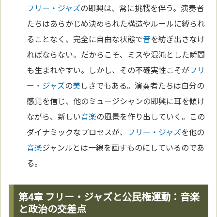
フリー・ジャズ
の即興は、常に挑戦を伴う。演奏者
たちはあらかじめ決められた構造やルールに縛られ
ることなく、完全に自由な状態で
音
を紡ぎ出さなけ
ればならない。だからこそ、ミスや混沌とした瞬間
も生まれやすい。しかし、その不確実性こそが
フリ
ー・ジャズ
の
美
しさでもある。演奏者たちは自分の
感覚を信じ、他のミュージシャンの即興に耳を傾け
ながら、新しい
音楽
の風景を作り出していく。この
ダイナミックなプロセスが、
フリー・ジャズ
を他の
音楽
ジャンルとは一線を画すものにしているのであ
る。
第4章 フリー・ジャズと公民権運動：音楽
と政治の交差点