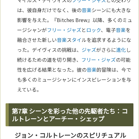
は、彼自身だけでなく、後の
音楽
シーンにも大きな
影響を与えた。『Bitches Brew』以降、多くのミュ
ージシャンが
フリー・ジャズ
と
ロック
、電子
音楽
を
融合させた新しい
音楽
ス
タイ
ルを追求するようにな
った。デイヴィスの挑戦は、
ジャズ
がさらに
進化
し
続けるための道を切り開き、
フリー・ジャズ
の可能
性を広げる結果となった。彼の
音楽
的冒険は、今で
も多くのミュージシャンにインスピレーションを与
えている。
第7章 シーンを彩った他の先駆者たち：コ
ルトレーンとアーチー・シェップ
ジョン・コルトレーンのスピリチュアル