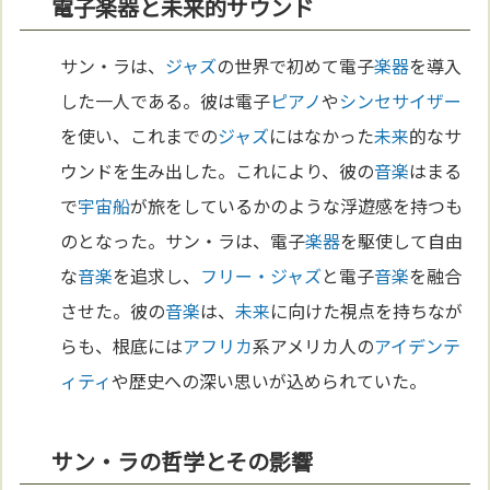
電子楽器と未来的サウンド
サン・ラは、
ジャズ
の世界で初めて電子
楽器
を導入
した一人である。彼は電子
ピアノ
や
シンセサイザー
を使い、これまでの
ジャズ
にはなかった
未来
的なサ
ウンドを生み出した。これにより、彼の
音楽
はまる
で
宇宙
船
が旅をしているかのような浮遊感を持つも
のとなった。サン・ラは、電子
楽器
を駆使して自由
な
音楽
を追求し、
フリー・ジャズ
と電子
音楽
を融合
させた。彼の
音楽
は、
未来
に向けた視点を持ちなが
らも、根底には
アフリカ
系アメリカ人の
アイデンテ
ィティ
や歴史への深い思いが込められていた。
サン・ラの哲学とその影響