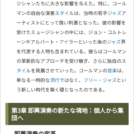
ジシャンたちに大きな影響を与えた。特に、コール
マンの自由な演奏ス
タイ
ルは、当時の若手
ジャズ
ア
ーティストにとって強い刺激となった。彼の影響を
受けたミュージシャンの中には、ジョン・コルトレ
ーンやアルバート・
アイ
ラーといった後の
ジャズ
界
を代表する人物も含まれている。彼らはコールマン
の革新的なアプローチを受け継ぎ、さらに独自のス
タイ
ルを発展させていった。コールマンの
音楽
は、
単なる一時的な
流行
ではなく、
フリー・ジャズ
とい
う新しい時代を築く礎となったのである。
第3章 即興演奏の新たな境地：個人から集
団へ
即興演奏の変革