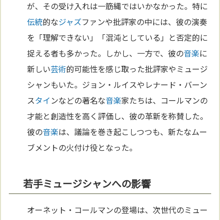
が、その受け入れは一筋縄ではいかなかった。特に
伝統
的な
ジャズ
ファンや批評家の中には、彼の演奏
を「理解できない」「混沌としている」と否定的に
捉える者も多かった。しかし、一方で、彼の
音楽
に
新しい
芸術
的可能性を感じ取った批評家やミュージ
シャンもいた。ジョン・ルイスやレナード・バーン
ス
タイ
ンなどの著名な
音楽
家たちは、コールマンの
才能と創造性を高く評価し、彼の革新を称賛した。
彼の
音楽
は、議論を巻き起こしつつも、新たなムー
ブメントの火付け役となった。
若手ミュージシャンへの影響
オーネット・コールマンの登場は、次世代のミュー