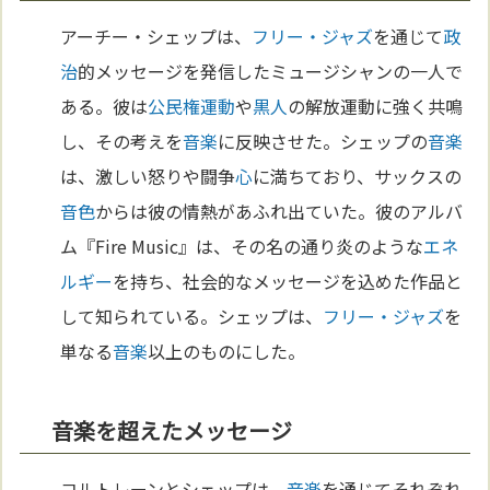
アーチー・シェップは、
フリー・ジャズ
を通じて
政
治
的メッセージを発信したミュージシャンの一人で
ある。彼は
公民権運動
や
黒人
の解放運動に強く共鳴
し、その考えを
音楽
に反映させた。シェップの
音楽
は、激しい怒りや闘争
心
に満ちており、サックスの
音
色
からは彼の情熱があふれ出ていた。彼のアルバ
ム『Fire Music』は、その名の通り炎のような
エネ
ルギー
を持ち、社会的なメッセージを込めた作品と
して知られている。シェップは、
フリー・ジャズ
を
単なる
音楽
以上のものにした。
音楽を超えたメッセージ
コルトレーンとシェップは、
音楽
を通じてそれぞれ