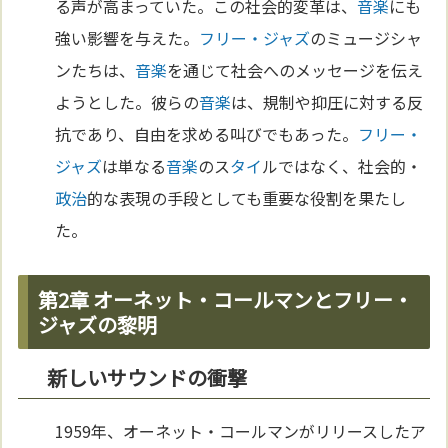
る声が高まっていた。この社会的変革は、
音楽
にも
強い影響を与えた。
フリー・ジャズ
のミュージシャ
ンたちは、
音楽
を通じて社会へのメッセージを伝え
ようとした。彼らの
音楽
は、規制や抑圧に対する反
抗であり、自由を求める叫びでもあった。
フリー・
ジャズ
は単なる
音楽
のス
タイ
ルではなく、社会的・
政治
的な表現の手段としても重要な役割を果たし
た。
第2章 オーネット・コールマンとフリー・
ジャズの黎明
新しいサウンドの衝撃
1959年、オーネット・コールマンがリリースしたア