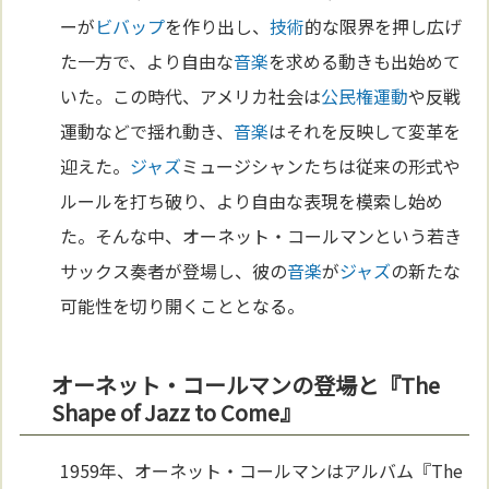
ーが
ビバップ
を作り出し、
技術
的な限界を押し広げ
た一方で、より自由な
音楽
を求める動きも出始めて
いた。この時代、アメリカ社会は
公民権運動
や反戦
運動などで揺れ動き、
音楽
はそれを反映して変革を
迎えた。
ジャズ
ミュージシャンたちは従来の形式や
ルールを打ち破り、より自由な表現を模索し始め
た。そんな中、オーネット・コールマンという若き
サックス奏者が登場し、彼の
音楽
が
ジャズ
の新たな
可能性を切り開くこととなる。
オーネット・コールマンの登場と『The
Shape of Jazz to Come』
1959年、オーネット・コールマンはアルバム『The