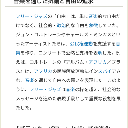
音楽を通じた抗議と自由の追求
フリー・ジャズ
の「自由」は、単に
音楽
的な自由だ
けでなく、社会的・
政治
的な自由も
象徴
していた。
ジョン・コルトレーンやチャールズ・ミンガスとい
ったアーティストたちは、
公民権運動
を支援する
音
楽
を作り、コンサートで公然と支持を表
明
した。例
えば、コルトレーンの『アルバム・
アフリカ
／ブラ
ス』は、
アフリカ
の民族解放運動にイン
スパイ
アさ
れ、
音楽
を通じて自由への願いを表現した。このよ
うに、
フリー・ジャズ
は
音楽
の枠を超え、社会的な
メッセージを込めた表現手段として重要な役割を果
たした。