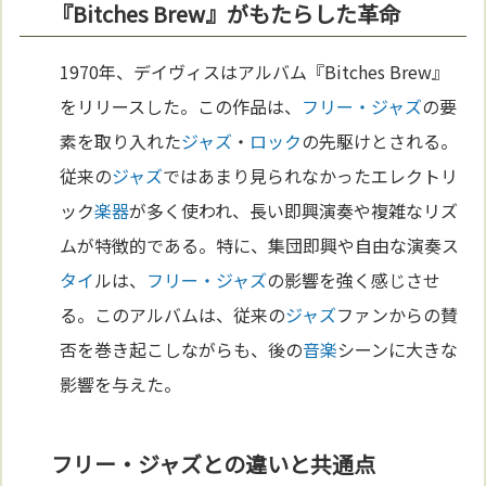
『Bitches Brew』がもたらした革命
1970年、デイヴィスはアルバム『Bitches Brew』
をリリースした。この作品は、
フリー・ジャズ
の要
素を取り入れた
ジャズ
・
ロック
の先駆けとされる。
従来の
ジャズ
ではあまり見られなかったエレクトリ
ック
楽器
が多く使われ、長い即興演奏や複雑なリズ
ムが特徴的である。特に、集団即興や自由な演奏ス
タイ
ルは、
フリー・ジャズ
の影響を強く感じさせ
る。このアルバムは、従来の
ジャズ
ファンからの賛
否を巻き起こしながらも、後の
音楽
シーンに大きな
影響を与えた。
フリー・ジャズとの違いと共通点