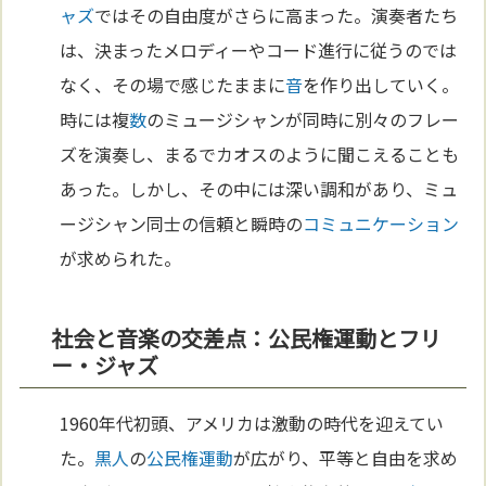
ャズ
ではその自由度がさらに高まった。演奏者たち
は、決まったメロディーやコード進行に従うのでは
なく、その場で感じたままに
音
を作り出していく。
時には複
数
のミュージシャンが同時に別々のフレー
ズを演奏し、まるでカオスのように聞こえることも
あった。しかし、その中には深い調和があり、ミュ
ージシャン同士の信頼と瞬時の
コミュニケーション
が求められた。
社会と音楽の交差点：公民権運動とフリ
ー・ジャズ
1960年代初頭、アメリカは激動の時代を迎えてい
た。
黒人
の
公民権運動
が広がり、平等と自由を求め