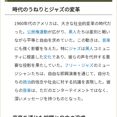
時代のうねりとジャズの変革
1960年代のアメリカは、大きな社会的変革の時代だ
った。
公民権運動
が広がり、
黒人
たちは差別と戦い
ながら平等と自由を求めていた。この動きは、
音楽
にも強く影響を与えた。特に
ジャズ
は
黒人
コミュニ
ティに根差した
文化
であり、彼らの声を代弁する重
要な役割を果たしていた。
フリー・ジャズ
のミュー
ジシャンたちは、自由な即興演奏を通じて、自分た
ちの
政治
的信念や社会に対する抗議を表現した。彼
らの
音楽
は、ただのエンターテイメントではなく、
深いメッセージを持つものとなった。