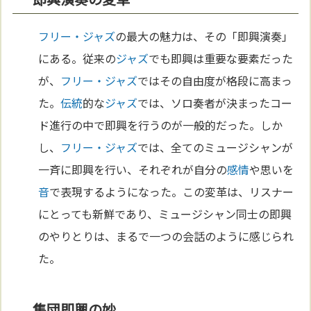
フリー・ジャズ
の最大の魅力は、その「即興演奏」
にある。従来の
ジャズ
でも即興は重要な要素だった
が、
フリー・ジャズ
ではその自由度が格段に高まっ
た。
伝統
的な
ジャズ
では、ソロ奏者が決まったコー
ド進行の中で即興を行うのが一般的だった。しか
し、
フリー・ジャズ
では、全てのミュージシャンが
一斉に即興を行い、それぞれが自分の
感情
や思いを
音
で表現するようになった。この変革は、リスナー
にとっても新鮮であり、ミュージシャン同士の即興
のやりとりは、まるで一つの会話のように感じられ
た。
集団即興の妙