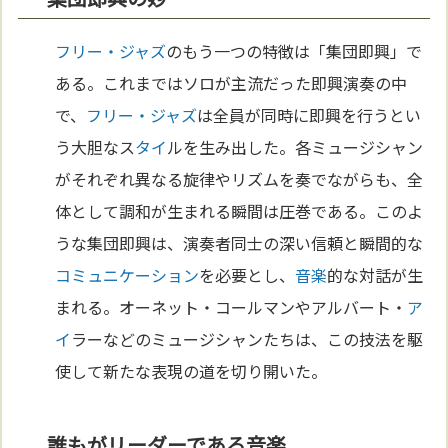
フリー・ジャズ
のもう一つの特徴は「集団即興」で
ある。これまではソロが主流だった即興演奏の中
で、
フリー・ジャズ
は全員が同時に即興を行うとい
う大胆なス
タイ
ルを生み出した。各ミュージシャン
がそれぞれ異なる旋律やリズムを奏でながらも、全
体として調和が生まれる瞬間は圧巻である。このよ
うな集団即興は、演奏者同士の深い信頼と瞬間的な
コミュニケーション
を必要とし、
音楽
的な対話が生
まれる。オーネット・コールマンやアルバート・
ア
イ
ラーなどのミュージシャンたちは、この技法を駆
使して新たな表現の道を切り開いた。
誰もがリーダーである音楽