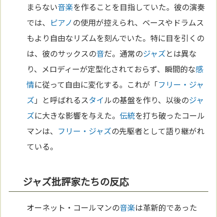
まらない
音楽
を作ることを目指していた。彼の演奏
では、
ピアノ
の使用が控えられ、ベースやドラムス
もより自由なリズムを刻んでいた。特に目を引くの
は、彼のサックスの
音
だ。通常の
ジャズ
とは異な
り、メロディーが定型化されておらず、瞬間的な
感
情
に従って自由に変化する。これが「
フリー・ジャ
ズ
」と呼ばれるス
タイ
ルの基盤を作り、以後の
ジャ
ズ
に大きな影響を与えた。
伝統
を打ち破ったコール
マンは、
フリー・ジャズ
の先駆者として語り継がれ
ている。
ジャズ批評家たちの反応
オーネット・コールマンの
音楽
は革新的であった