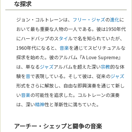
な探求
ジョン・コルトレーンは、
フリー・ジャズ
の
進化
に
おいて最も重要な人物の一人である。彼は1950年代
にハードバップのス
タイ
ルで名を知られていたが、
1960年代になると、
音楽
を通じてスピリチュアルな
探求を始めた。彼のアルバム『A Love Supreme』
は、単なる
ジャズ
アルバムを超えた深い
宗教
的な体
験を
音
で表現している。そして彼は、従来の
ジャズ
形式をさらに解放し、自由な即興演奏を通じて新し
い
音楽
の可能性を追求した。コルトレーンの演奏
は、深い
精神
性と革新性に満ちていた。
アーチー・シェップと闘争の音楽