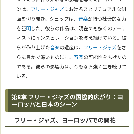
ンは、
フリー・ジャズ
におけるスピリチュアルな側
面を切り開き、シェップは、
音楽
が持つ社会的な力
を証
明
した。彼らの作品は、現在でも多くのアーテ
ィストにインスピレーションを与え続けている。彼
らが作り上げた
音楽
の遺産は、
フリー・ジャズ
をさ
らに豊かで深いものにし、
音楽
の可能性を広げたの
である。彼らの影響力は、今もなお強く生き続けて
いる。
第8章 フリー・ジャズの国際的広がり：ヨ
ーロッパと日本のシーン
フリー・ジャズ、ヨーロッパでの開花