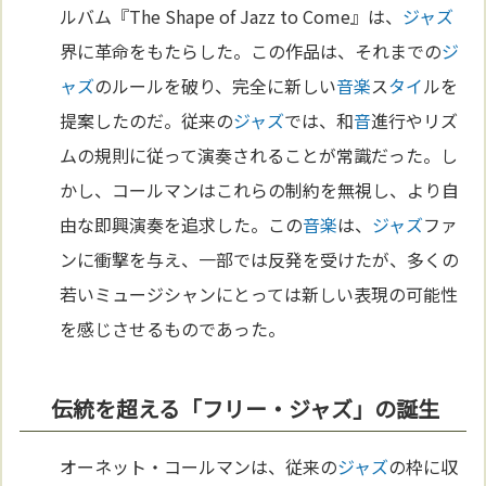
ルバム『The Shape of Jazz to Come』は、
ジャズ
界に革命をもたらした。この作品は、それまでの
ジ
ャズ
のルールを破り、完全に新しい
音楽
ス
タイ
ルを
提案したのだ。従来の
ジャズ
では、和
音
進行やリズ
ムの規則に従って演奏されることが常識だった。し
かし、コールマンはこれらの制約を無視し、より自
由な即興演奏を追求した。この
音楽
は、
ジャズ
ファ
ンに衝撃を与え、一部では反発を受けたが、多くの
若いミュージシャンにとっては新しい表現の可能性
を感じさせるものであった。
伝統を超える「フリー・ジャズ」の誕生
オーネット・コールマンは、従来の
ジャズ
の枠に収