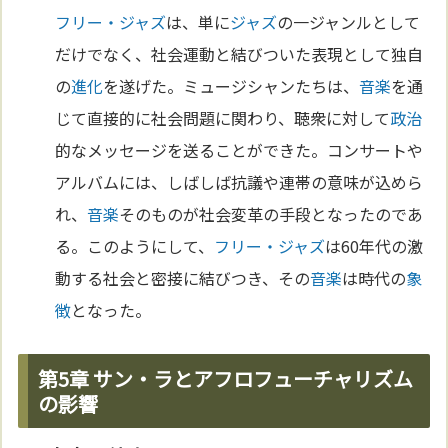
フリー・ジャズ
は、単に
ジャズ
の一ジャンルとして
だけでなく、社会運動と結びついた表現として独自
の
進化
を遂げた。ミュージシャンたちは、
音楽
を通
じて直接的に社会問題に関わり、聴衆に対して
政治
的なメッセージを送ることができた。コンサートや
アルバムには、しばしば抗議や連帯の意味が込めら
れ、
音楽
そのものが社会変革の手段となったのであ
る。このようにして、
フリー・ジャズ
は60年代の激
動する社会と密接に結びつき、その
音楽
は時代の
象
徴
となった。
第5章 サン・ラとアフロフューチャリズム
の影響