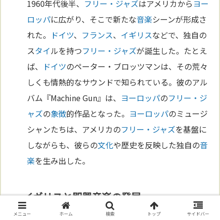
1960年代後半、
フリー・ジャズ
はアメリカから
ヨー
ロッパ
に広がり、そこで新たな
音楽
シーンが形成さ
れた。
ドイツ
、
フランス
、
イギリス
などで、独自の
ス
タイ
ルを持つ
フリー・ジャズ
が誕生した。たとえ
ば、
ドイツ
のペーター・ブロッツマンは、その荒々
しくも情熱的なサウンドで知られている。彼のアル
バム『Machine Gun』は、
ヨーロッパ
の
フリー・ジ
ャズ
の
象徴
的作品となった。
ヨーロッパ
のミュージ
シャンたちは、アメリカの
フリー・ジャズ
を基盤に
しながらも、彼らの
文化
や歴史を反映した独自の
音
楽
を生み出した。
イギリスと即興音楽の発展
メニュー
ホーム
検索
トップ
サイドバー