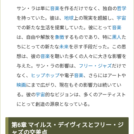
サン・ラは単に
音楽
を作るだけでなく、独自の
哲学
を持っていた。彼は、
地球
上の現実を超越し、
宇宙
での新たな生活を提案していた。彼にとって
音楽
は、自由や解放を
象徴
するものであり、特に
黒人
た
ちにとっての新たな
未来
を示す手段だった。この思
想は、彼の
音楽
を聴いた多くの人々に大きな影響を
与えた。サン・ラの影響は、
フリー・ジャズ
だけで
なく、
ヒップホップ
や電子
音楽
、さらにはアートや
映画
にまで広がり、現在もその影響力は続いてい
る。彼の
宇宙
的なビジョンは、多くのアーティスト
にとって創造の源泉となっている。
第6章 マイルス・デイヴィスとフリー・ジ
ャズの交差点