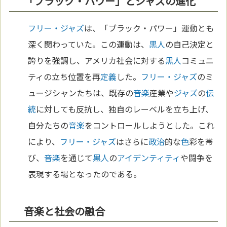
「ブラック・パワー」とジャズの進化
フリー・ジャズ
は、「ブラック・パワー」運動とも
深く関わっていた。この運動は、
黒人
の自己決定と
誇りを強調し、アメリカ社会に対する
黒人
コミュニ
ティの立ち位置を再
定義
した。
フリー・ジャズ
のミ
ュージシャンたちは、既存の
音楽
産業や
ジャズ
の
伝
統
に対しても反抗し、独自のレーベルを立ち上げ、
自分たちの
音楽
をコントロールしようとした。これ
により、
フリー・ジャズ
はさらに
政治
的な
色
彩を帯
び、
音楽
を通じて
黒人
の
アイデンティティ
や闘争を
表現する場となったのである。
音楽と社会の融合