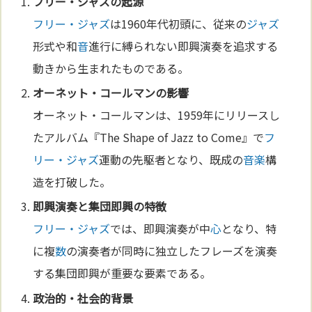
フリー・ジャズ
の起源
フリー・ジャズ
は1960年代初頭に、従来の
ジャズ
形式や和
音
進行に縛られない即興演奏を追求する
動きから生まれたものである。
オーネット・コールマンの影響
オーネット・コールマンは、1959年にリリースし
たアルバム『The Shape of Jazz to Come』で
フ
リー・ジャズ
運動の先駆者となり、既成の
音楽
構
造を打破した。
即興演奏と集団即興の特徴
フリー・ジャズ
では、即興演奏が中
心
となり、特
に複
数
の演奏者が同時に独立したフレーズを演奏
する集団即興が重要な要素である。
政治
的・社会的背景