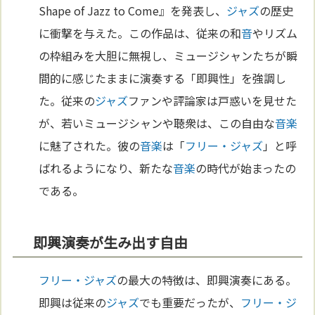
Shape of Jazz to Come』を発表し、
ジャズ
の歴史
に衝撃を与えた。この作品は、従来の和
音
やリズム
の枠組みを大胆に無視し、ミュージシャンたちが瞬
間的に感じたままに演奏する「即興性」を強調し
た。従来の
ジャズ
ファンや評論家は戸惑いを見せた
が、若いミュージシャンや聴衆は、この自由な
音楽
に魅了された。彼の
音楽
は「
フリー・ジャズ
」と呼
ばれるようになり、新たな
音楽
の時代が始まったの
である。
即興演奏が生み出す自由
フリー・ジャズ
の最大の特徴は、即興演奏にある。
即興は従来の
ジャズ
でも重要だったが、
フリー・ジ