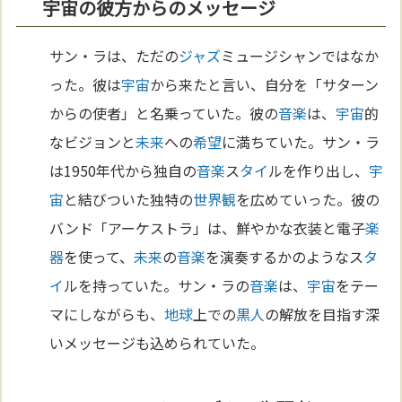
宇宙の彼方からのメッセージ
サン・ラは、ただの
ジャズ
ミュージシャンではなか
った。彼は
宇宙
から来たと言い、自分を「サターン
からの使者」と名乗っていた。彼の
音楽
は、
宇宙
的
なビジョンと
未来
への
希望
に満ちていた。サン・ラ
は1950年代から独自の
音楽
ス
タイ
ルを作り出し、
宇
宙
と結びついた独特の
世界観
を広めていった。彼の
バンド「アーケストラ」は、鮮やかな衣装と電子
楽
器
を使って、
未来
の
音楽
を演奏するかのようなス
タ
イ
ルを持っていた。サン・ラの
音楽
は、
宇宙
をテー
マにしながらも、
地球
上での
黒人
の解放を目指す深
いメッセージも込められていた。