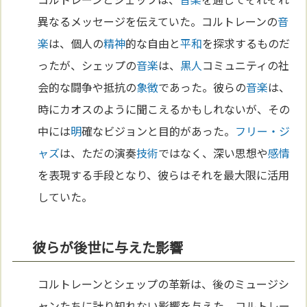
異なるメッセージを伝えていた。コルトレーンの
音
楽
は、個人の
精神
的な自由と
平和
を探求するものだ
ったが、シェップの
音楽
は、
黒人
コミュニティの社
会的な闘争や抵抗の
象徴
であった。彼らの
音楽
は、
時にカオスのように聞こえるかもしれないが、その
中には
明
確なビジョンと目的があった。
フリー・ジ
ャズ
は、ただの演奏
技術
ではなく、深い思想や
感情
を表現する手段となり、彼らはそれを最大限に活用
していた。
彼らが後世に与えた影響
コルトレーンとシェップの革新は、後のミュージシ
ャンたちに計り知れない影響を与えた。コルトレー