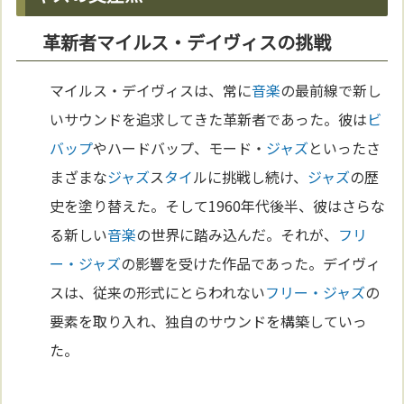
革新者マイルス・デイヴィスの挑戦
マイルス・デイヴィスは、常に
音楽
の最前線で新し
いサウンドを追求してきた革新者であった。彼は
ビ
バップ
やハードバップ、モード・
ジャズ
といったさ
まざまな
ジャズ
ス
タイ
ルに挑戦し続け、
ジャズ
の歴
史を塗り替えた。そして1960年代後半、彼はさらな
る新しい
音楽
の世界に踏み込んだ。それが、
フリ
ー・ジャズ
の影響を受けた作品であった。デイヴィ
スは、従来の形式にとらわれない
フリー・ジャズ
の
要素を取り入れ、独自のサウンドを構築していっ
た。