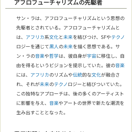
アフロフューチャリズムの先駆者
サン・ラは、アフロフューチャリズムという思想の
先駆者とされている。アフロフューチャリズムと
は、
アフリカ
系
文化
と
未来
を結びつけ、SFや
テクノ
ロジーを通じて
黒人
の
未来
を描く思想である。サ
ン・ラの
音楽
や
哲学
は、彼自身が
宇宙
に移住し、自
由を得るというビジョンを提示していた。彼の
音楽
には、
アフリカ
のリズムや
伝統
的な
文化
が融合さ
れ、それが
未来
の
テクノ
ロジーと結びついていた。
この独特なアプローチは、後の多くのアーティスト
に影響を与え、
音楽
やアートの世界で新たな潮流を
生み出すこととなった。