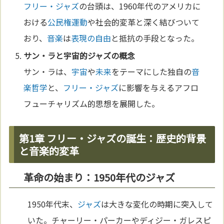
フリー・ジャズ
の台頭は、1960年代のアメリカに
おける
公民権運動
や社会的変革と深く結びついて
おり、
音楽
は
表現の自由
と抵抗の手段となった。
サン・ラと
宇宙
的
ジャズ
の概念
サン・ラは、
宇宙
や
未来
をテーマにした独自の
音
楽
哲学
と、
フリー・ジャズ
に影響を与えるアフロ
フューチャリズム的思想を展開した。
第1章 フリー・ジャズの誕生：歴史的背景
と音楽的変革
革命の始まり：1950年代のジャズ
1950年代末、
ジャズ
は大きな変化の時期に突入して
いた。チャーリー・パーカーやディジー・ガレスピ