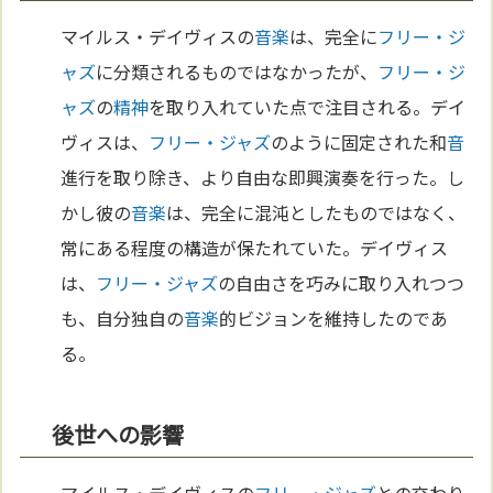
マイルス・デイヴィスの
音楽
は、完全に
フリー・ジ
ャズ
に分類されるものではなかったが、
フリー・ジ
ャズ
の
精神
を取り入れていた点で注目される。デイ
ヴィスは、
フリー・ジャズ
のように固定された和
音
進行を取り除き、より自由な即興演奏を行った。し
かし彼の
音楽
は、完全に混沌としたものではなく、
常にある程度の構造が保たれていた。デイヴィス
は、
フリー・ジャズ
の自由さを巧みに取り入れつつ
も、自分独自の
音楽
的ビジョンを維持したのであ
る。
後世への影響
マイルス・デイヴィスの
フリー・ジャズ
との交わり