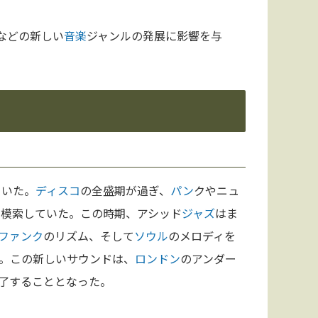
などの新しい
音楽
ジャンルの発展に影響を与
ていた。
ディスコ
の全盛期が過ぎ、
パン
クやニュ
を模索していた。この時期、アシッド
ジャズ
はま
ファンク
のリズム、そして
ソウル
のメロディを
。この新しいサウンドは、
ロンドン
のアンダー
了することとなった。