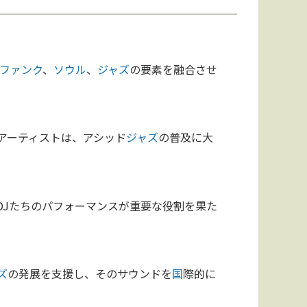
ファンク
、
ソウル
、
ジャズ
の要素を融合させ
アーティストは、アシッド
ジャズ
の普及に大
DJたちのパフォーマンスが重要な役割を果た
ズ
の発展を支援し、そのサウンドを
国
際的に