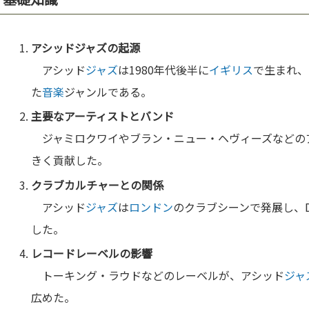
アシッド
ジャズ
の起源
アシッド
ジャズ
は1980年代後半に
イギリス
で生まれ、
た
音楽
ジャンルである。
主要なアーティストとバンド
ジャミロクワイやブラン・ニュー・ヘヴィーズなどの
きく貢献した。
クラブカルチャーとの関係
アシッド
ジャズ
は
ロンドン
のクラブシーンで発展し、
した。
レコードレーベルの影響
トーキング・ラウドなどのレーベルが、アシッド
ジャ
広めた。