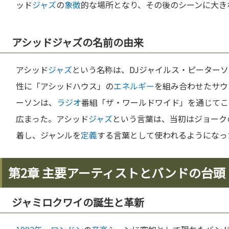
ッド
ジャズ
の
象徴
的な場所となり、その後のシーンに大き
アシッドジャズの名前の由来
アシッド
ジャズ
という名称は、DJジャイルス・ピーター
性に「アシッドハウス」の
エネルギー
を組み合わせたサウ
ーソンは、
ラジオ
番組「ザ・ワールドワイド」を通じてこ
広まった。アシッド
ジャズ
という言葉は、当初はジョーク
着し、ジャンルを
定義
する言葉として使われるようになっ
第2章 主要アーティストとバンドの台頭
ジャミロクワイの誕生と革新