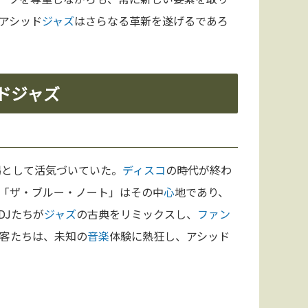
アシッド
ジャズ
はさらなる革新を遂げるであろ
ドジャズ
場として活気づいていた。
ディスコ
の時代が終わ
「ザ・ブルー・ノート」はその中
心
地であり、
DJたちが
ジャズ
の古典をリミックスし、
ファン
客たちは、未知の
音楽
体験に熱狂し、アシッド