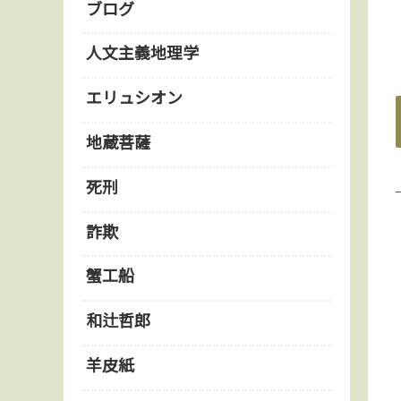
ブログ
人文主義地理学
エリュシオン
地蔵菩薩
死刑
詐欺
蟹工船
和辻哲郎
羊皮紙