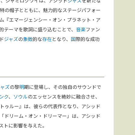
ド、ジャミロクワイは、アシッド
ジャズ
を新たな
特の帽子とともに、魅力的なステージパフォー
ム『エマージェンシー・オン・プラネット・ア
的テーマを歌詞に盛り込むことで、
音楽
ファン
ド
ジャズ
の
象徴
的な
存在
となり、
国
際的な成功
ジャズ
の黎
明
期に登場し、その独自のサウンドで
ンク
、
ソウル
のエッセンスを絶妙に融合させ、
トゥルー』は、彼らの代表作となり、アシッド
「ドリーム・オン・ドリーマー」は、アシッド
ストに影響を与えた。