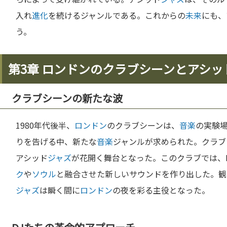
入れ
進化
を続けるジャンルである。これからの
未来
にも、
う。
第3章 ロンドンのクラブシーンとアシッ
クラブシーンの新たな波
1980年代後半、
ロンドン
のクラブシーンは、
音楽
の実験
りを告げる中、新たな
音楽
ジャンルが求められた。クラブ
アシッド
ジャズ
が花開く舞台となった。このクラブでは、
ク
や
ソウル
と融合させた新しいサウンドを作り出した。観
ジャズ
は瞬く間に
ロンドン
の夜を彩る主役となった。