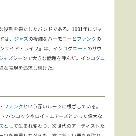
な役割を果たしたバンドである。1981年にジャ
ドは、
ジャズ
の複雑なハーモニーと
ファンク
の
ンサイド・ライフ』は、インコグ
ニート
のサウ
ジャズ
シーンで大きな話題を呼んだ。インコグ
ニ
様な表現を追求し続けた。
・
ファンク
という深いルーツに根ざしている。
ビー・ハンコックやロイ・エアーズといった偉大な
ズ
として生まれ変わり、次世代のアーティストた
ーツを尊重しながらも、常に新しい要素を取り