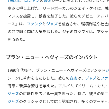
1992年
、
ロンドン
の
音楽
シーンに突如として現れたバン
高みに押し上げた。リードボーカルのジェイ・ケイは、独
マンスを披露し、観客を魅了した。彼らのデビューアルバ
ース』は、
ファンク
と
ジャズ
を融合させ、環境問題や社会
の間で瞬く間に人気を博した。ジャミロクワイは、アシッ
を収めた。
ブラン・ニュー・ヘヴィーズのインパクト
1980年代後半、ブラン・ニュー・ヘヴィーズはアシッド
シーンに革命をもたらした。彼らの
音楽
は、
ジャズ
と
ファ
聴衆に新鮮な驚きを与えた。アルバム『ドリーム・カム・
ジャズ
の可能性を広げる一翼を担った。特に、彼らの楽曲
ジャズ
のクラシックとして広く認識され、多くのアーティ