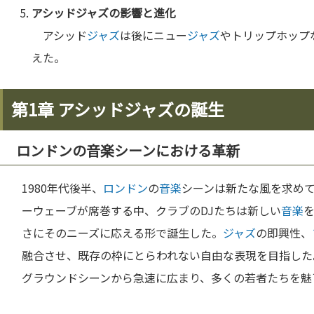
アシッド
ジャズ
の影響と
進化
アシッド
ジャズ
は後にニュー
ジャズ
やトリップホップ
えた。
第1章 アシッドジャズの誕生
ロンドンの音楽シーンにおける革新
1980年代後半、
ロンドン
の
音楽
シーンは新たな風を求め
ーウェーブが席巻する中、クラブのDJたちは新しい
音楽
さにそのニーズに応える形で誕生した。
ジャズ
の即興性、
融合させ、既存の枠にとらわれない自由な表現を目指した
グラウンドシーンから急速に広まり、多くの若者たちを魅