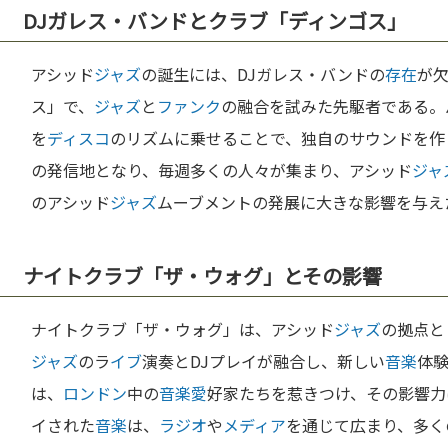
DJガレス・バンドとクラブ「ディンゴス」
アシッド
ジャズ
の誕生には、DJガレス・バンドの
存在
が
ス」で、
ジャズ
と
ファンク
の融合を試みた先駆者である。
を
ディスコ
のリズムに乗せることで、独自のサウンドを作
の発信地となり、毎週多くの人々が集まり、アシッド
ジャ
のアシッド
ジャズ
ムーブメントの発展に大きな影響を与え
ナイトクラブ「ザ・ウォグ」とその影響
ナイトクラブ「ザ・ウォグ」は、アシッド
ジャズ
の拠点と
ジャズ
のラ
イブ
演奏とDJプレイが融合し、新しい
音楽
体
は、
ロンドン
中の
音楽
愛
好家たちを惹きつけ、その影響力
イされた
音楽
は、
ラジオ
や
メディア
を通じて広まり、多く