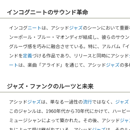
インコグニートのサウンド革命
インコグ
ニート
は、アシッド
ジャズ
のシーンにおいて重要
ン＝ポール・ブルー・マオンディが結成し、彼らのサウン
グルーヴ感を巧みに融合させている。特に、アルバム『イ
ンドを
定義
づける作品であり、リリースと同時にアシッド
ート
は、楽曲「アライド」を通じて、アシッド
ジャズ
の多
ジャズ・ファンクのルーツと未来
アシッド
ジャズ
は、単なる一過性の
流行
ではなく、
ジャズ
このジャンルは、1960年代から70年代にかけて、ハー
ミュージシャンによって築かれた。その後、アシッド
ジャ
ちによって受け継がれている。アシッド
ジャズ
は、そのル