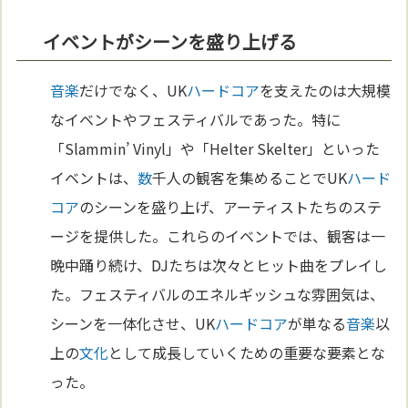
イベントがシーンを盛り上げる
音楽
だけでなく、UK
ハードコア
を支えたのは大規模
なイベントやフェスティバルであった。特に
「Slammin’ Vinyl」や「Helter Skelter」といった
イベントは、
数
千人の観客を集めることでUK
ハード
コア
のシーンを盛り上げ、アーティストたちのステ
ージを提供した。これらのイベントでは、観客は一
晩中踊り続け、DJたちは次々とヒット曲をプレイし
た。フェスティバルのエネルギッシュな雰囲気は、
シーンを一体化させ、UK
ハードコア
が単なる
音楽
以
上の
文化
として成長していくための重要な要素とな
った。