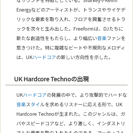
なサウンドを特徴としている。SharkeyやKevin
Energyなどのアーティストが、トランスやサイケデ
リックな要素を取り入れ、フロアを興奮させるトラ
ックを次々と生み出した。Freeformは、DJたちに
新たな創造性をもたらし、より幅広い
音楽
ファンを
惹きつけた。特に複雑なビートや不規則なメロディ
は、UK
ハードコア
の新しい方向性を示した。
UK Hardcore Technoの出現
UK
ハードコア
の発展の中で、より攻撃的でハードな
音楽
ス
タイ
ルを求めるリスナーに応える形で、UK
Hardcore Technoが生まれた。このジャンルは、ガ
バやスピードコアなど、より激しく、インダストリ
アルな要素を取り入れたものである。アーティスト