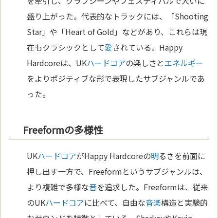
を牽引し、クラブシーンやフェスティバルで大いに
盛り上がった。代表的なトラックには、「Shooting
Star」や「Heart of Gold」などがあり、これらは現
在もクラシックとして
愛
されている。Happy
Hardcoreは、UK
ハードコア
の楽しさと
エネルギー
をよりポジティブな形で表現したサブジャンルであ
った。
Freeformの多様性
UK
ハードコア
がHappy Hardcoreの
明
るさを前面に
押し出す一方で、Freeformというサブジャンルは、
より複雑で多様な
音
を追求した。Freeformは、従来
のUK
ハードコア
に比べて、自由な
音楽
構造と実験的