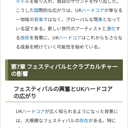
タイ
ルを取り入れ、独自のサウンドを作り出した。
こうした
国
際的な広がりは、UK
ハードコア
が単なる
一地域の
音楽
ではなく、グローバルな現
象
となって
いる証である。新しい世代のアーティストと
進化
す
る
技術
を背景に、UK
ハードコア
はこれからもさらな
る成長を続けていく可能性を秘めている。
第7章 フェスティバルとクラブカルチャー
の影響
フェスティバルの興奮とUKハードコア
の広がり
UK
ハードコア
が広く知られるようになった背景に
は、大規模なフェスティバルの
存在
がある。特に