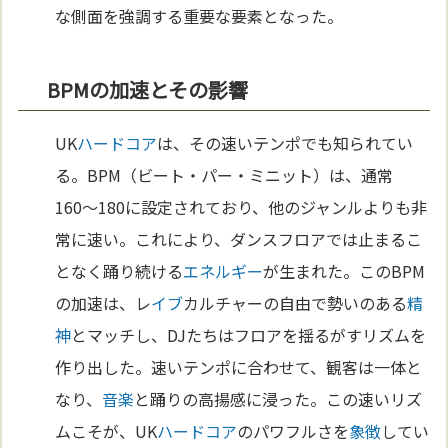
な側面を強調する重要な要素となった。
BPMの加速とその影響
UK
ハードコア
は、その速いテンポでも知られてい
る。BPM（ビート・パー・ミニット）は、通常
160〜180に設定されており、他のジャンルよりも非
常に速い。これにより、ダンスフロアでは止まるこ
となく踊り続ける
エネルギー
が生まれた。このBPM
の加速は、レ
イブ
カルチャーの自由で勢いのある
精
神
とマッチし、DJたちはフロアを揺るがすリズムを
作り出した。速いテンポに合わせて、観客は一体と
なり、
音楽
と踊りの高揚感に浸った。この速いリズ
ムこそが、UK
ハードコア
のパワフルさを
象徴
してい