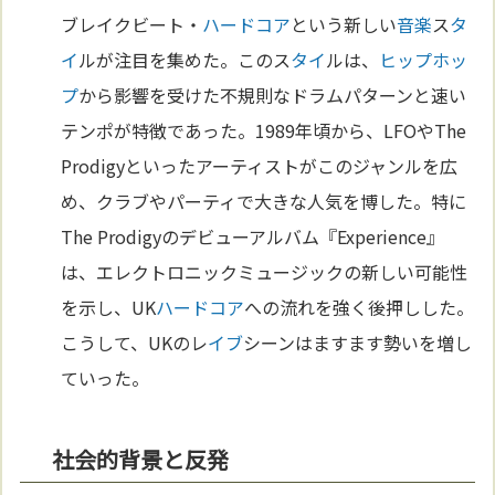
ブレイクビート・
ハードコア
という新しい
音楽
ス
タ
イ
ルが注目を集めた。このス
タイ
ルは、
ヒップホッ
プ
から影響を受けた不規則なドラムパターンと速い
テンポが特徴であった。1989年頃から、LFOやThe
Prodigyといったアーティストがこのジャンルを広
め、クラブやパーティで大きな人気を博した。特に
The Prodigyのデビューアルバム『Experience』
は、エレクトロニックミュージックの新しい可能性
を示し、UK
ハードコア
への流れを強く後押しした。
こうして、UKのレ
イブ
シーンはますます勢いを増し
ていった。
社会的背景と反発