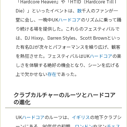
「Hardcore Heaven」や「HTID（Hardcore Till I
Die）」といったイベントは、
数
千人のファンが一
堂に会し、一晩中UK
ハードコア
のリズムに乗って踊
り続ける場を提供した。これらのフェスティバルで
は、DJ Hixxy、Darren Styles、Scott Brownといっ
た有名DJが次々とパフォーマンスを繰り広げ、観客
を熱狂させた。フェスティバルはUK
ハードコア
の楽
しさを体験する絶好の機会となり、シーンを広げる
上で欠かせない
存在
であった。
クラブカルチャーのルーツとハードコア
の進化
UK
ハードコア
のルーツは、
イギリス
の地下クラブシ
ーンにある。90年代の初期、
ロンドン
やマン
チェス