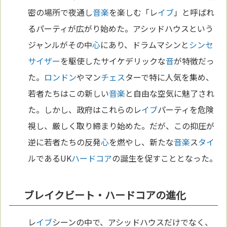
密の場所で夜通し
音楽
を楽しむ「レ
イブ
」と呼ばれ
るパーティが広がり始めた。アシッドハウスという
ジャンルがその中
心
にあり、ドラムマシンと
シンセ
サイザー
を駆使したサイケデリックな
音
が特徴だっ
た。
ロンドン
やマン
チェス
ターで特に人気を集め、
若者たちはこの新しい
音楽
と自由な空気に魅了され
た。しかし、政府はこれらのレ
イブ
パーティを危険
視し、厳しく取り締まり始めた。だが、この抑圧が
逆に若者たちの反発
心
を燃やし、新たな
音楽
ス
タイ
ルであるUK
ハードコア
の誕生を促すこととなった。
ブレイクビート・ハードコアの進化
レ
イブ
シーンの中で、アシッドハウスだけでなく、