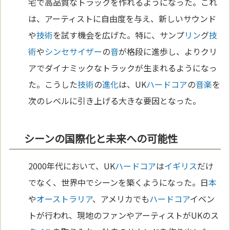
宅で高品質なトラックを作れるようになった。これ
は、アーティストに自由度を与え、新しいサウンド
や
技術
を試す機会を広げた。特に、サンプ
リン
グ
技
術
や
シンセサイザー
の
音
が格段に進歩し、よりクリ
アでダイナミックなトラックが生まれるようになっ
た。こうした
技術
の
進化
は、UK
ハードコア
の
音楽
を
次のレベルに引き上げる大きな要因となった。
シーンの国際化と未来への可能性
2000年代において、UK
ハードコア
は
イギリス
だけ
でなく、世界中でシーンを築くようになった。日
本
や
オーストラリア
、アメリカでも
ハードコア
イベン
トが行われ、現地のファンやアーティストがUKのス