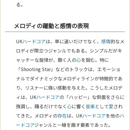
る。
メロディの躍動と感情の表現
UK
ハードコア
は、単に速いだけでなく、
感情
的なメ
ロディが際立つジャンルでもある。シンプルだがキ
ャッチーな旋律が、聴く人の
心
を掴む。特に
「Shooting Star」などのトラックは、エモーショ
ナルでダイナミックなメロディラインが特徴的であ
り、リスナーに強い感動を与えた。こうしたメロデ
ィは、UK
ハードコア
の「ハッピー」な側面をさらに
強調し、踊るだけでなく
心
に響く
音楽
として
愛
され
てきた。メロディの
存在
は、UK
ハードコア
を他の
ハ
ードコア
ジャンルと一線を画す要素であった。