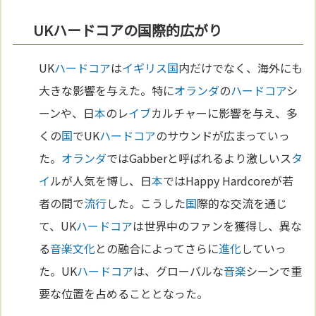
UKハードコアの国際的広がり
UK
ハードコア
は
イギリス
国
内だけでなく、海外にも
大きな影響を与えた。特に
オランダ
の
ハードコア
シ
ーンや、日
本
のレ
イブ
カルチャーに影響を与え、多
くの
国
でUK
ハードコア
のサウンドが広まっていっ
た。
オランダ
ではGabberと呼ばれるより激しいス
タ
イ
ルが人気を博し、日
本
ではHappy Hardcoreが若
者の間で
流行
した。こうした
国
際的な交流を通じ
て、UK
ハードコア
は世界中のファンを獲得し、異な
る
音楽
文化
との融合によってさらに
進化
していっ
た。UK
ハードコア
は、グローバルな
音楽
シーンで重
要な位置を占めることとなった。