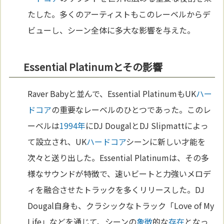
たした。多くのアーティストもこのレーベルからデ
ビューし、シーン全体に多大な影響を与えた。
Essential Platinumとその影響
Raver Babyと並んで、Essential PlatinumもUK
ハー
ドコア
の重要なレーベルのひとつであった。このレ
ーベルは
1994年
にDJ DougalとDJ Slipmattによっ
て設立され、UK
ハードコア
シーンに新しい才能を
次々と送り出した。Essential Platinumは、その多
様なサウンドが特徴で、速いビートと力強いメロデ
ィを融合させたトラックを多くリリースした。DJ
Dougal自身も、クラシックなトラック「Love of My
Life」などを通じて、シーンの
象徴
的な
存在
となっ