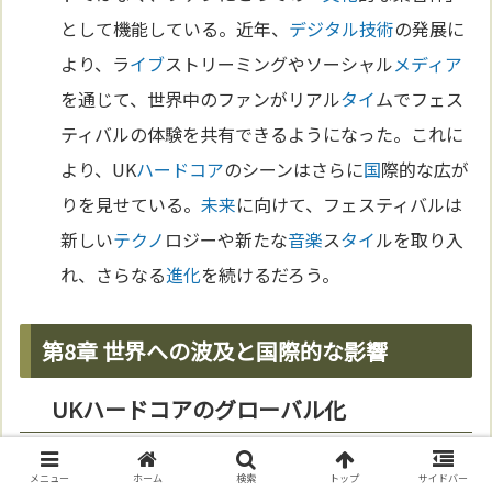
として機能している。近年、
デジタル
技術
の発展に
より、ラ
イブ
ストリーミングやソーシャル
メディア
を通じて、世界中のファンがリアル
タイ
ムでフェス
ティバルの体験を共有できるようになった。これに
より、UK
ハードコア
のシーンはさらに
国
際的な広が
りを見せている。
未来
に向けて、フェスティバルは
新しい
テクノ
ロジーや新たな
音楽
ス
タイ
ルを取り入
れ、さらなる
進化
を続けるだろう。
第8章 世界への波及と国際的な影響
UKハードコアのグローバル化
UK
ハードコア
は、
1990年
代後半から2000年代にか
メニュー
ホーム
検索
トップ
サイドバー