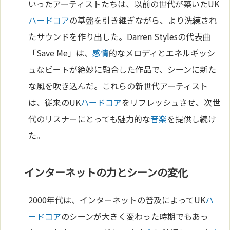
いったアーティストたちは、以前の世代が築いたUK
ハードコア
の基盤を引き継ぎながら、より洗練され
たサウンドを作り出した。Darren Stylesの代表曲
「Save Me」は、
感情
的なメロディとエネルギッシ
ュなビートが絶妙に融合した作品で、シーンに新た
な風を吹き込んだ。これらの新世代アーティスト
は、従来のUK
ハードコア
をリフレッシュさせ、次世
代のリスナーにとっても魅力的な
音楽
を提供し続け
た。
インターネットの力とシーンの変化
2000年代は、インターネットの普及によってUK
ハ
ードコア
のシーンが大きく変わった時期でもあっ