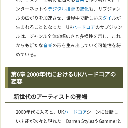
ンターネットや
デジタル
技術
の
進化
も、サブジャン
ルの広がりを加速させ、世界中で新しいス
タイ
ルが
生まれることとなった。UK
ハードコア
のサブジャン
ルは、ジャンル全体の幅広さと多様性を示し、これ
からも新たな
音楽
の形を生み出していく可能性を秘
めている。
第6章 2000年代におけるUKハードコアの
変容
新世代のアーティストの登場
2000年代に入ると、UK
ハードコア
シーンには新し
い才能が次々と現れた。Darren StylesやGammerと