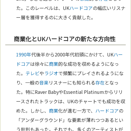
た。このレーベルは、UK
ハードコア
の幅広いリスナ
ー層を獲得するのに大きく貢献した。
商業化とUKハードコアの新たな方向性
1990年
代後半から2000年代初頭にかけて、UK
ハー
ドコア
は徐々に
商業
的な成功を収めるようになっ
た。
テレビ
や
ラジオ
で頻繁にプレイされるようにな
り、一般の
音楽
リスナーにも知られる
存在
となっ
た。特にRaver BabyやEssential Platinumからリリ
ースされたトラックは、UKのチャートでも成功を収
めた。しかし、
商業
化が進む一方で、
ハードコア
の
「アンダーグラウンド」な要素が薄れつつあるとい
う批判もあった。それでも、多くのアーティストが