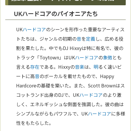
UKハードコアのパイオニアたち
UK
ハードコア
のシーンを形作った重要なアーティス
トたちは、ジャンルの初期の
音
を
定義
し、広める役
割を果たした。中でもDJ Hixxyは特に有名で、彼の
トラック「Toytown」はUK
ハードコア
の
象徴
とも
言える
存在
である。Hixxyの
音楽
は、
明
るく速いビ
ートに高
音
のボーカルを載せたもので、Happy
Hardcoreの基礎を築いた。また、Scott Brownはス
コットランド出身のDJで、UK
ハードコア
のより激
しく、エネルギッシュな側面を強調した。彼の曲は
シンプルながらもパワフルで、UK
ハードコア
に多様
性をもたらした。