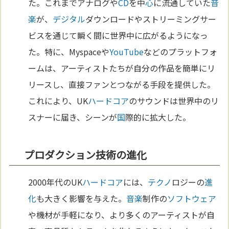
た。これまでアナログや
CD
を中
心
に流通していた
音
楽
が、
デジタル
ダウンロードやストリーミングサー
ビスを通じて瞬く間に世界中に広がるようになっ
た。特に、Myspaceや
YouTube
などのプラットフォ
ームは、アーティストたちが自分の作品を簡単にリ
リースし、直接ファンとつながる手段を提供した。
これにより、UK
ハードコア
のサウンドは世界中のリ
スナーに届き、シーンが
国
際的に拡大した。
プロダクション技術の進化
2000年代のUK
ハードコア
には、
テクノ
ロジーの
進
化
も大きく影響を与えた。
音楽
制作の
ソフトウェア
や機材が手軽になり、より多くのアーティストが自