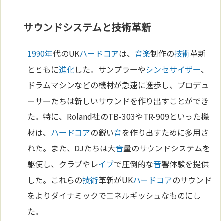
サウンドシステムと技術革新
1990年
代のUK
ハードコア
は、
音楽
制作の
技術
革新
とともに
進化
した。サンプラーや
シンセサイザー
、
ドラムマシンなどの機材が急速に進歩し、プロデュ
ーサーたちは新しいサウンドを作り出すことができ
た。特に、Roland社のTB-303やTR-909といった機
材は、
ハードコア
の鋭い
音
を作り出すために多用さ
れた。また、DJたちは大
音
量のサウンドシステムを
駆使し、クラブやレ
イブ
で圧倒的な
音
響体験を提供
した。これらの
技術
革新がUK
ハードコア
のサウンド
をよりダイナミックでエネルギッシュなものにし
た。