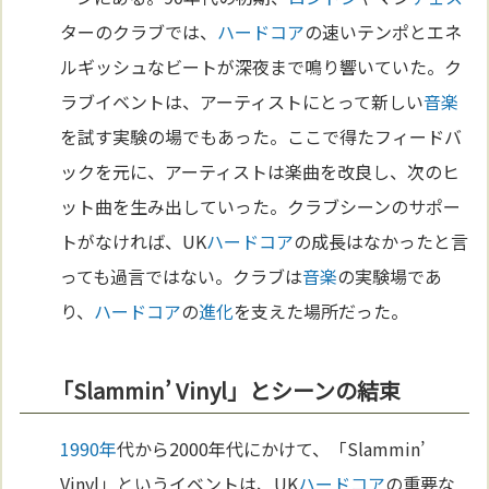
ターのクラブでは、
ハードコア
の速いテンポとエネ
ルギッシュなビートが深夜まで鳴り響いていた。ク
ラブイベントは、アーティストにとって新しい
音楽
を試す実験の場でもあった。ここで得たフィードバ
ックを元に、アーティストは楽曲を改良し、次のヒ
ット曲を生み出していった。クラブシーンのサポー
トがなければ、UK
ハードコア
の成長はなかったと言
っても過言ではない。クラブは
音楽
の実験場であ
り、
ハードコア
の
進化
を支えた場所だった。
「Slammin’ Vinyl」とシーンの結束
1990年
代から2000年代にかけて、「Slammin’
Vinyl」というイベントは、UK
ハードコア
の重要な