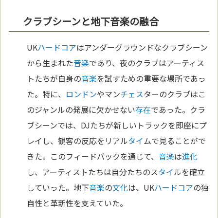
クラブシーンと地下音楽の融合
UK
ハードコア
はアンダーグラウンドなクラブシーン
から生まれた
音楽
であり、夜のクラブはアーティス
トたちが自身の
音楽
を試すための重要な場所であっ
た。特に、
ロンドン
やマン
チェス
ターのクラブはこ
のジャンルの発展に欠かせない
存在
であった。クラ
ブシーンでは、DJたちが新しいトラックを即座にプ
レイし、観客の反応をリアル
タイ
ムで見ることがで
きた。このフィードバックを通じて、
音楽
は
進化
し、アーティストたちは自分たちのス
タイ
ルを確立
していった。地下
音楽
の
文化
は、UK
ハードコア
の独
自性と革新性を支えていた。