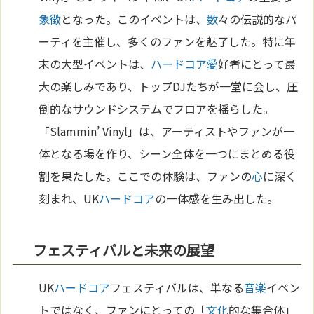
象徴
となった。このイベントは、
数
々の伝説的なパ
ーティを主催し、多くのファンを魅了した。特に年
末の大型イベントは、
ハードコア
愛
好者にとって最
大の楽しみであり、トップDJたちが一堂に会し、圧
倒的なサウンドシステムでフロアを揺らした。
「Slammin’ Vinyl」は、アーティストやファンが一
体となる場を作り、シーン全体を一つにまとめる役
割を果たした。ここでの体験は、ファンの
心
に深く
刻まれ、UK
ハードコア
の一体感を生み出した。
フェスティバルと未来の展望
UK
ハードコア
フェスティバルは、単なる
音楽
イベン
トではなく、ファンにとっての「
文化
的な集合体」