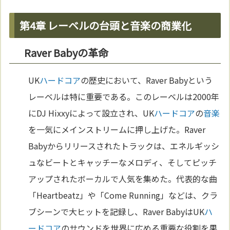
第4章 レーベルの台頭と音楽の商業化
Raver Babyの革命
UK
ハードコア
の歴史において、Raver Babyという
レーベルは特に重要である。このレーベルは2000年
にDJ Hixxyによって設立され、UK
ハードコア
の
音楽
を一気にメインストリームに押し上げた。Raver
Babyからリリースされたトラックは、エネルギッシ
ュなビートとキャッチーなメロディ、そしてピッチ
アップされたボーカルで人気を集めた。代表的な曲
「Heartbeatz」や「Come Running」などは、クラ
ブシーンで大ヒットを記録し、Raver BabyはUK
ハ
ードコア
のサウンドを世界に広める重要な役割を果