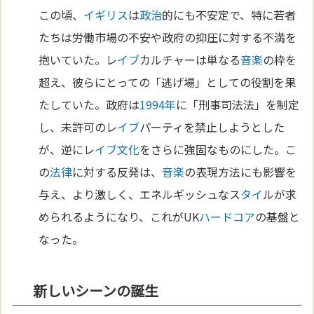
この頃、
イギリス
は
政治
的にも不安定で、特に若者
たちは労働市場の不安や政府の抑圧に対する不満を
抱いていた。レ
イブ
カルチャーは単なる
音楽
の枠を
超え、彼らにとっての「逃げ場」としての役割を果
たしていた。政府は
1994年
に「刑事司法法」を制定
し、未許可のレ
イブ
パーティを禁止しようとした
が、逆にレ
イブ
文化
をさらに強固なものにした。こ
の
法律
に対する反発は、
音楽
の表現方法にも影響を
与え、より激しく、エネルギッシュなス
タイ
ルが求
められるようになり、これがUK
ハードコア
の基盤と
なった。
新しいシーンの誕生