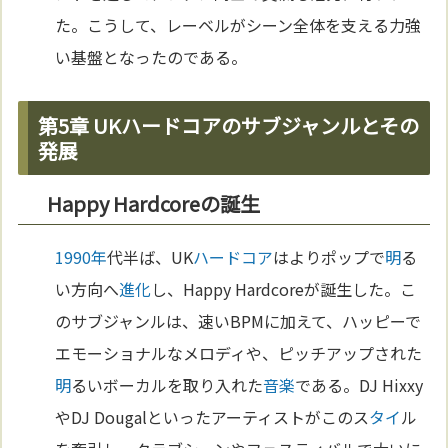
た。こうして、レーベルがシーン全体を支える力強
い基盤となったのである。
第5章 UKハードコアのサブジャンルとその
発展
Happy Hardcoreの誕生
1990年
代半ば、UK
ハードコア
はよりポップで
明
る
い方向へ
進化
し、Happy Hardcoreが誕生した。こ
のサブジャンルは、速いBPMに加えて、ハッピーで
エモーショナルなメロディや、ピッチアップされた
明
るいボーカルを取り入れた
音楽
である。DJ Hixxy
やDJ Dougalといったアーティストがこのス
タイ
ル