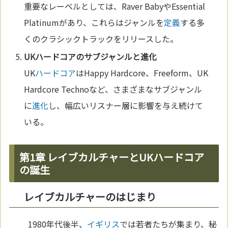
重要なレーベルとしては、Raver BabyやEssential
Platinumがあり、これらはジャンルを
定義
する多
くのクラシックトラックをリリースした。
UK
ハードコア
のサブジャンルと
進化
UK
ハードコア
はHappy Hardcore、Freeform、UK
Hardcore Technoなど、さまざまなサブジャンル
に
進化
し、幅広いリスナー層に影響を与え続けて
いる。
第1章 レイブカルチャーとUKハードコア
の誕生
レイブカルチャーのはじまり
1980年代後半、
イギリス
では若者たちが集まり、秘