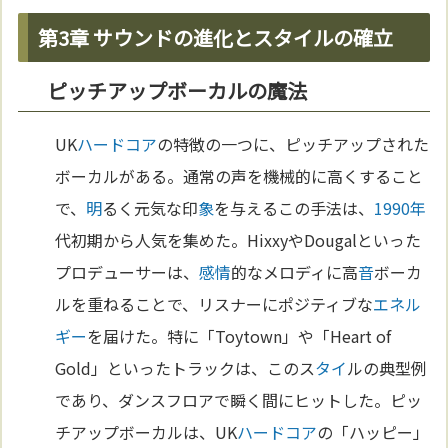
第3章 サウンドの進化とスタイルの確立
ピッチアップボーカルの魔法
UK
ハードコア
の特徴の一つに、ピッチアップされた
ボーカルがある。通常の声を機械的に高くすること
で、
明
るく元気な印
象
を与えるこの手法は、
1990年
代初期から人気を集めた。HixxyやDougalといった
プロデューサーは、
感情
的なメロディに高
音
ボーカ
ルを重ねることで、リスナーにポジティブな
エネル
ギー
を届けた。特に「Toytown」や「Heart of
Gold」といったトラックは、このス
タイ
ルの典型例
であり、ダンスフロアで瞬く間にヒットした。ピッ
チアップボーカルは、UK
ハードコア
の「ハッピー」