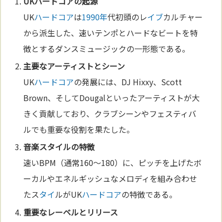
UK
ハードコア
の起源
UK
ハードコア
は
1990年
代初頭のレ
イブ
カルチャー
から派生した、速いテンポとハードなビートを特
徴とするダンスミュージックの一形態である。
主要なアーティストとシーン
UK
ハードコア
の発展には、DJ Hixxy、Scott
Brown、そしてDougalといったアーティストが大
きく貢献しており、クラブシーンやフェスティバ
ルでも重要な役割を果たした。
音楽
ス
タイ
ルの特徴
速いBPM（通常160〜180）に、ピッチを上げたボ
ーカルやエネルギッシュなメロディを組み合わせ
たス
タイ
ルがUK
ハードコア
の特徴である。
重要なレーベルとリリース