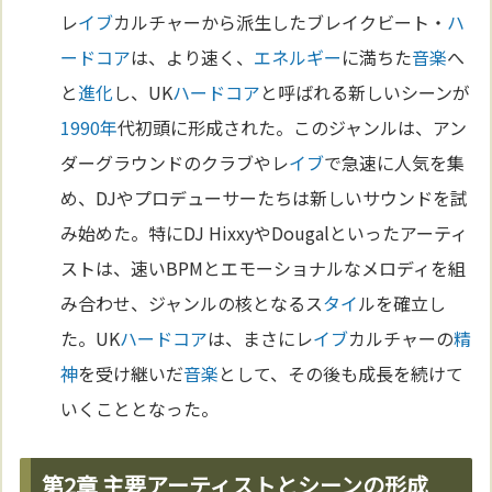
レ
イブ
カルチャーから派生したブレイクビート・
ハ
ードコア
は、より速く、
エネルギー
に満ちた
音楽
へ
と
進化
し、UK
ハードコア
と呼ばれる新しいシーンが
1990年
代初頭に形成された。このジャンルは、アン
ダーグラウンドのクラブやレ
イブ
で急速に人気を集
め、DJやプロデューサーたちは新しいサウンドを試
み始めた。特にDJ HixxyやDougalといったアーティ
ストは、速いBPMとエモーショナルなメロディを組
み合わせ、ジャンルの核となるス
タイ
ルを確立し
た。UK
ハードコア
は、まさにレ
イブ
カルチャーの
精
神
を受け継いだ
音楽
として、その後も成長を続けて
いくこととなった。
第2章 主要アーティストとシーンの形成