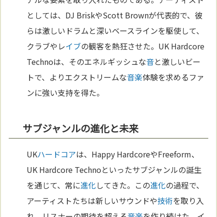
としては、DJ BriskやScott Brownが代表的で、彼
らは激しいドラムと深いベースラインを駆使して、
クラブやレ
イブ
の観客を熱狂させた。UK Hardcore
Technoは、そのエネルギッシュな
音
と激しいビー
トで、よりエクストリームな
音楽
体験を求めるファ
ンに強い支持を得た。
サブジャンルの進化と未来
UK
ハードコア
は、Happy HardcoreやFreeform、
UK Hardcore Technoといったサブジャンルの誕生
を通じて、常に
進化
してきた。この
進化
の過程で、
アーティストたちは新しいサウンドや
技術
を取り入
れ、リスナーの期待を超える
音楽
を作り続けた。イ