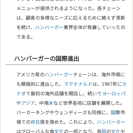
メニューが提供されるようになった。各チェーン
は、顧客の多様なニーズに応えるために絶えず革新
を続け、
ハンバーガー
業界全体が発展していったの
である。
ハンバーガーの国際進出
アメリカ発の
ハンバーガー
チェーンは、海外市場に
も積極的に進出した。
マクドナルド
は、1967年に
カ
ナダ
で最初の海外店舗を開店し、続いて
ヨーロッパ
や
アジア
、中南
米
など世界各地に店舗を展開した。
バーガーキングやウェンディーズも同様に、
国
際市
場での
存在
感を強めた。これにより、
ハンバーガー
はグローバルな食
文化
の一部となり、各
国
の
文化
や