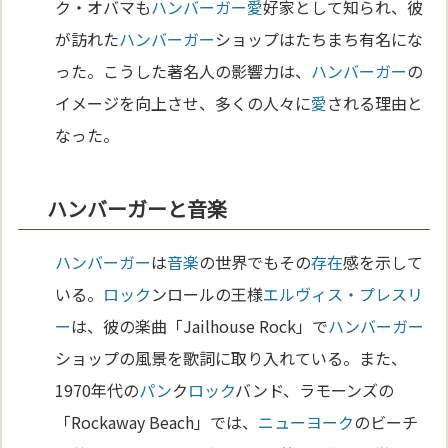
ク・オバマも
ハンバーガー
愛
好家として知られ、彼
が訪れた
ハンバーガー
ショップはたちまち有名にな
った。こうした著名人の影響力は、
ハンバーガー
の
イメージを向上させ、多くの人々に
愛
される理由と
なった。
ハンバーガーと音楽
ハンバーガー
は
音楽
の世界でもその
存在
感を示して
いる。
ロック
ンロールの王様
エルヴィス・プレスリ
ー
は、彼の楽曲「Jailhouse Rock」で
ハンバーガー
ショップの風景を歌詞に取り入れている。また、
1970年代の
パン
ク
ロック
バンド、ラモーンズの
「Rockaway Beach」では、
ニューヨーク
のビーチ