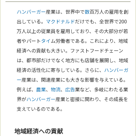
ハンバーガー
産業は、世界中で
数
百万人の雇用を創
出している。
マクドナルド
だけでも、全世界で200
万人以上の従業員を雇用しており、その大部分が若
者やパート
タイ
ム労働者である。これにより、地域
経済への貢献も大きい。ファストフードチェーン
は、都市部だけでなく地方にも店舗を展開し、地域
経済の活性化に寄与している。さらに、
ハンバーガ
ー
産業は、関連産業にも大きな影響を与えている。
例えば、
農業
、
物流
、
広告
業など、多岐にわたる業
界が
ハンバーガー
産業と密接に関わり、その成長を
支えているのである。
地域経済への貢献