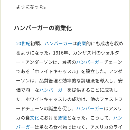
ようになった。
ハンバーガーの商業化
20世紀
初頭、
ハンバーガー
は
商業
的にも成功を収め
るようになった。1916年、カンザス州のウォルタ
ー・アンダーソンは、最初の
ハンバーガー
チェーン
である「ホワイトキャッスル」を設立した。アンダ
ーソンは、品質管理と効率的な調理法を導入し、安
価で均一な
ハンバーガー
を提供することに成功し
た。ホワイトキャッスルの成功は、他のファストフ
ードチェーンの誕生を促し、
ハンバーガー
はアメリ
カの食
文化
における
象徴
となった。こうして、
ハン
バーガー
は単なる食べ物ではなく、アメリカのライ