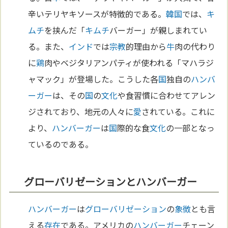
辛いテリヤキソースが特徴的である。
韓国
では、
キ
ムチ
を挟んだ「
キムチ
バーガー」が親しまれてい
る。また、
インド
では
宗教
的理由から
牛
肉の代わり
に
鶏
肉やベジタリアンパティが使われる「マハラジ
ャマック」が登場した。こうした各
国
独自の
ハンバ
ーガー
は、その
国
の
文化
や食習慣に合わせてアレン
ジされており、地元の人々に
愛
されている。これに
より、
ハンバーガー
は
国
際的な食
文化
の一部となっ
ているのである。
グローバリゼーションとハンバーガー
ハンバーガー
は
グローバリゼーション
の
象徴
とも言
える
存在
である。アメリカの
ハンバーガー
チェーン