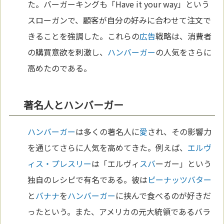
た。バーガーキングも「Have it your way」という
スローガンで、顧客が自分の好みに合わせて注文で
きることを強調した。これらの
広告
戦略は、消費者
の購買意欲を刺激し、
ハンバーガー
の人気をさらに
高めたのである。
著名人とハンバーガー
ハンバーガー
は多くの著名人に
愛
され、その影響力
を通じてさらに人気を高めてきた。例えば、
エルヴ
ィス・プレスリー
は「エルヴィ
スバ
ーガー」という
独自のレシピで有名である。彼は
ピーナッツ
バター
と
バナナ
を
ハンバーガー
に挟んで食べるのが好きだ
ったという。また、アメリカの元大統領であるバラ