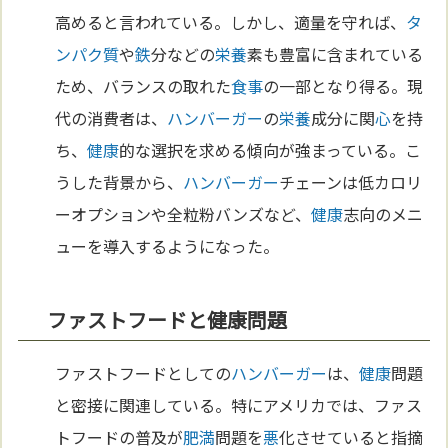
高めると言われている。しかし、適量を守れば、
タ
ンパク質
や
鉄
分などの
栄養
素も豊富に含まれている
ため、バランスの取れた
食事
の一部となり得る。現
代の消費者は、
ハンバーガー
の
栄養
成分に関
心
を持
ち、
健康
的な選択を求める傾向が強まっている。こ
うした背景から、
ハンバーガー
チェーンは低カロリ
ーオプションや全粒粉バンズなど、
健康
志向のメニ
ューを導入するようになった。
ファストフードと健康問題
ファストフードとしての
ハンバーガー
は、
健康
問題
と密接に関連している。特にアメリカでは、ファス
トフードの普及が
肥満
問題を
悪
化させていると指摘