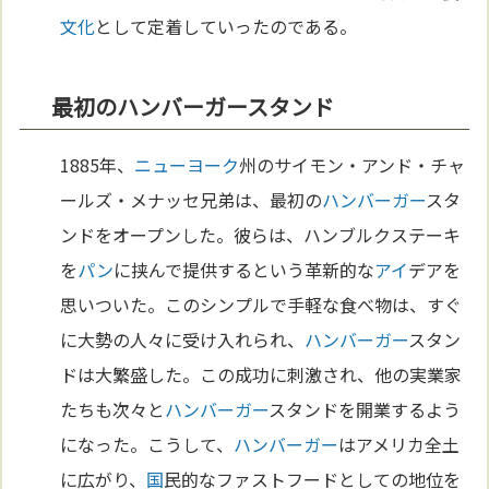
文化
として定着していったのである。
最初のハンバーガースタンド
1885年、
ニューヨーク
州のサイモン・アンド・チャ
ールズ・メナッセ兄弟は、最初の
ハンバーガー
スタ
ンドをオープンした。彼らは、ハンブルクステーキ
を
パン
に挟んで提供するという革新的な
アイ
デアを
思いついた。このシンプルで手軽な食べ物は、すぐ
に大勢の人々に受け入れられ、
ハンバーガー
スタン
ドは大繁盛した。この成功に刺激され、他の実業家
たちも次々と
ハンバーガー
スタンドを開業するよう
になった。こうして、
ハンバーガー
はアメリカ全土
に広がり、
国
民的なファストフードとしての地位を