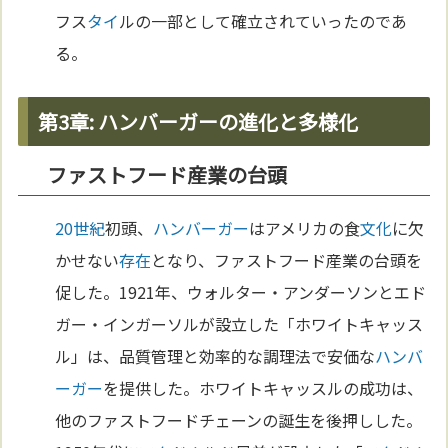
フス
タイ
ルの一部として確立されていったのであ
る。
第3章: ハンバーガーの進化と多様化
ファストフード産業の台頭
20世紀
初頭、
ハンバーガー
はアメリカの食
文化
に欠
かせない
存在
となり、ファストフード産業の台頭を
促した。1921年、ウォルター・アンダーソンとエド
ガー・インガーソルが設立した「ホワイトキャッス
ル」は、品質管理と効率的な調理法で安価な
ハンバ
ーガー
を提供した。ホワイトキャッスルの成功は、
他のファストフードチェーンの誕生を後押しした。