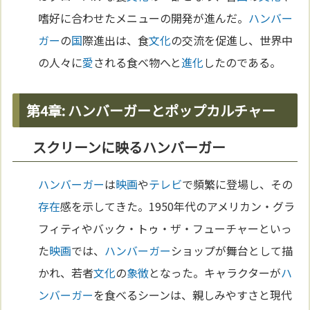
嗜好に合わせたメニューの開発が進んだ。
ハンバー
ガー
の
国
際進出は、食
文化
の交流を促進し、世界中
の人々に
愛
される食べ物へと
進化
したのである。
第4章: ハンバーガーとポップカルチャー
スクリーンに映るハンバーガー
ハンバーガー
は
映画
や
テレビ
で頻繁に登場し、その
存在
感を示してきた。1950年代のアメリカン・グラ
フィティやバック・トゥ・ザ・フューチャーといっ
た
映画
では、
ハンバーガー
ショップが舞台として描
かれ、若者
文化
の
象徴
となった。キャラクターが
ハ
ンバーガー
を食べるシーンは、親しみやすさと現代