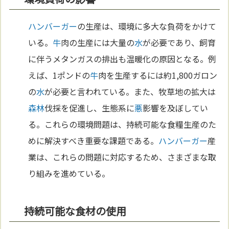
ハンバーガー
の生産は、環境に多大な負荷をかけて
いる。
牛
肉の生産には大量の
水
が必要であり、飼育
に伴うメタンガスの排出も温暖化の原因となる。例
えば、1ポンドの
牛
肉を生産するには約1,800ガロン
の
水
が必要と言われている。また、牧草地の拡大は
森林
伐採を促進し、生態系に
悪
影響を及ぼしてい
る。これらの環境問題は、持続可能な食糧生産のた
めに解決すべき重要な課題である。
ハンバーガー
産
業は、これらの問題に対応するため、さまざまな取
り組みを進めている。
持続可能な食材の使用