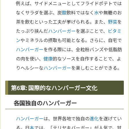
例えば、サイドメニューとしてフライドポテトでは
なくサラダを選ぶ、炭
酸
飲料ではなく
水
や無糖のお
茶を飲むといった工夫が挙げられる。また、
野菜
を
たっぷり挟んだ
ハンバーガー
を選ぶことで、
ビタミ
ン
やミネラルの摂取も可能となる。さらに、自宅で
ハンバーガー
を作る際には、全粒粉バンズや低脂肪
の肉を使い、
健康
的なソースを自作することで、よ
りヘルシーな
ハンバーガー
を楽しむことができる。
第6章: 国際的なハンバーガー文化
各国独自のハンバーガー
ハンバーガー
は、世界各地で独自の
進化
を遂げてい
る。日
本
では、「テリヤキバーガー」が人気で、甘