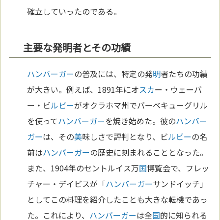
確立していったのである。
主要な発明者とその功績
ハンバーガー
の普及には、特定の発
明
者たちの功績
が大きい。例えば、1891年にオ
スカ
ー・ウェーバ
ー・ビ
ルビー
がオクラホマ州でバーベキューグリル
を使って
ハンバーガー
を焼き始めた。彼の
ハンバー
ガー
は、その
美
味しさで評判となり、ビ
ルビー
の名
前は
ハンバーガー
の歴史に刻まれることとなった。
また、1904年のセントルイス万
国
博覧会で、フレッ
チャー・デイビスが「
ハンバーガー
サンドイッチ」
としてこの料理を紹介したことも大きな転機であっ
た。これにより、
ハンバーガー
は全
国
的に知られる