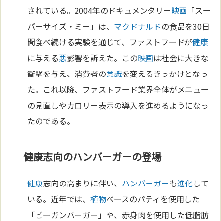
されている。2004年のドキュメンタリー
映画
「スー
パーサイズ・ミー」は、
マクドナルド
の食品を30日
間食べ続ける実験を通じて、ファストフードが
健康
に与える
悪
影響を訴えた。この
映画
は社会に大きな
衝撃を与え、消費者の
意識
を変えるきっかけとなっ
た。これ以降、ファストフード業界全体がメニュー
の見直しやカロリー表示の導入を進めるようになっ
たのである。
健康志向のハンバーガーの登場
健康
志向の高まりに伴い、
ハンバーガー
も
進化
して
いる。近年では、
植物
ベースのパティを使用した
「ビーガンバーガー」や、赤身肉を使用した低脂肪