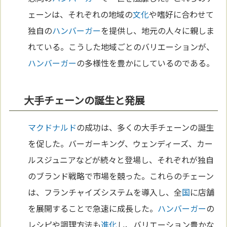
ェーンは、それぞれの地域の
文化
や嗜好に合わせて
独自の
ハンバーガー
を提供し、地元の人々に親しま
れている。こうした地域ごとのバリエーションが、
ハンバーガー
の多様性を豊かにしているのである。
大手チェーンの誕生と発展
マクドナルド
の成功は、多くの大手チェーンの誕生
を促した。バーガーキング、ウェンディーズ、カー
ルスジュニアなどが続々と登場し、それぞれが独自
のブランド戦略で市場を競った。これらのチェーン
は、フランチャイズシステムを導入し、全
国
に店舗
を展開することで急速に成長した。
ハンバーガー
の
レシピや調理方法も
進化
し、バリエーション豊かな