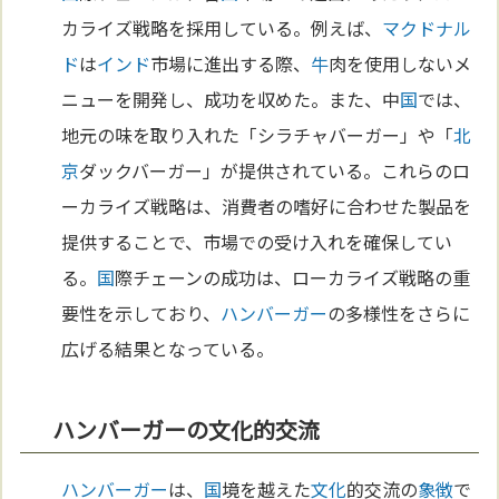
カライズ戦略を採用している。例えば、
マクドナル
ド
は
インド
市場に進出する際、
牛
肉を使用しないメ
ニューを開発し、成功を収めた。また、中
国
では、
地元の味を取り入れた「シラチャバーガー」や「
北
京
ダックバーガー」が提供されている。これらのロ
ーカライズ戦略は、消費者の嗜好に合わせた製品を
提供することで、市場での受け入れを確保してい
る。
国
際チェーンの成功は、ローカライズ戦略の重
要性を示しており、
ハンバーガー
の多様性をさらに
広げる結果となっている。
ハンバーガーの文化的交流
ハンバーガー
は、
国
境を越えた
文化
的交流の
象徴
で