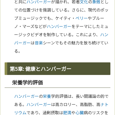
と共に
ハンバーガー
が描かれ、若者
文化
の
象徴
とし
ての位置づけを強調している。さらに、現代のポッ
プミュージックでも、ケイティ・
ペリー
やブルー
ノ・マーズなどが
ハンバーガー
をテーマにしたミュ
ージックビデオを制作している。これにより、
ハン
バーガー
は
音楽
シーンでもその魅力を放ち続けてい
る。
第5章: 健康とハンバーガー
栄養学的評価
ハンバーガー
の
栄養
学的評価は、長い間議論の的で
ある。
ハンバーガー
は高カロリー、高脂肪、高
ナト
リウム
であり、過剰摂取は
肥満
や
心臓
病のリスクを