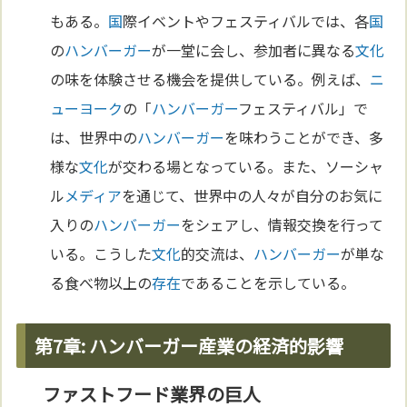
もある。
国
際イベントやフェスティバルでは、各
国
の
ハンバーガー
が一堂に会し、参加者に異なる
文化
の味を体験させる機会を提供している。例えば、
ニ
ューヨーク
の「
ハンバーガー
フェスティバル」で
は、世界中の
ハンバーガー
を味わうことができ、多
様な
文化
が交わる場となっている。また、ソーシャ
ル
メディア
を通じて、世界中の人々が自分のお気に
入りの
ハンバーガー
をシェアし、情報交換を行って
いる。こうした
文化
的交流は、
ハンバーガー
が単な
る食べ物以上の
存在
であることを示している。
第7章: ハンバーガー産業の経済的影響
ファストフード業界の巨人