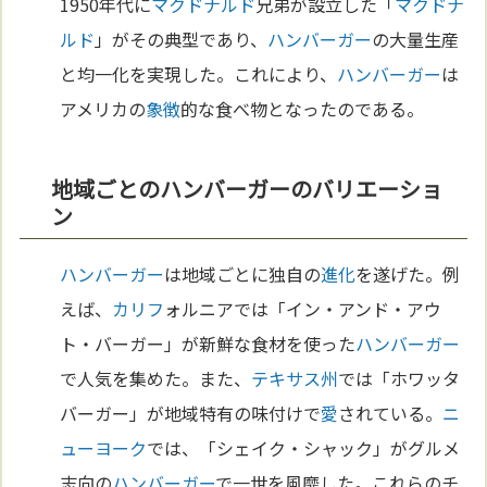
1950年代に
マクドナルド
兄弟が設立した「
マクドナ
ルド
」がその典型であり、
ハンバーガー
の大量生産
と均一化を実現した。これにより、
ハンバーガー
は
アメリカの
象徴
的な食べ物となったのである。
地域ごとのハンバーガーのバリエーショ
ン
ハンバーガー
は地域ごとに独自の
進化
を遂げた。例
えば、
カリフ
ォルニアでは「イン・アンド・アウ
ト・バーガー」が新鮮な食材を使った
ハンバーガー
で人気を集めた。また、
テキサス州
では「ホワッタ
バーガー」が地域特有の味付けで
愛
されている。
ニ
ューヨーク
では、「シェイク・シャック」がグルメ
志向の
ハンバーガー
で一世を風靡した。これらのチ