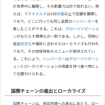
が世界中に展開し、その影響力は計り知れない。例
えば、
マクドナルド
は100カ
国
以上で店舗を展開し
ており、どこに行っても同じ品質の
ハンバーガー
を
楽しむことができる。これは、
グローバリゼーショ
ン
がもたらす標準化の一例である。しかし、同時に
各
国
の
文化
や嗜好に合わせたローカライズも行われ
ており、その地域特有のメニューが提供されてい
る。これにより、
ハンバーガー
は
グローバリゼーシ
ョン
とローカリゼーションの両面を持つ食べ物とし
て位置付けられる。
国際チェーンの進出とローカライズ
国
際チェーンは、各
国
市場への進出にあたり、ロー