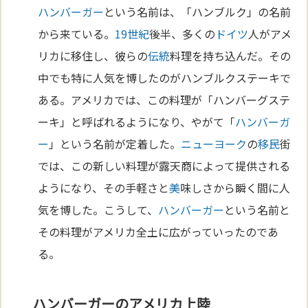
ハンバーガー
という名前は、「ハンブルク」の名前
から来ている。
19世紀
後半、多くの
ドイツ
人がアメ
リカに移住し、彼らの
伝統
料理を持ち込んだ。その
中でも特に人気を博したのがハンブルクステーキで
ある。アメリカでは、この料理が「ハンバーグステ
ーキ」と呼ばれるようになり、やがて「
ハンバーガ
ー
」という名前が定着した。
ニューヨーク
の
移民
街
では、この新しい料理が露天商によって提供される
ようになり、その手軽さと
美
味しさから瞬く間に人
気を博した。こうして、
ハンバーガー
という名前と
その料理がアメリカ全土に広がっていったのであ
る。
ハンバーガーのアメリカ上陸