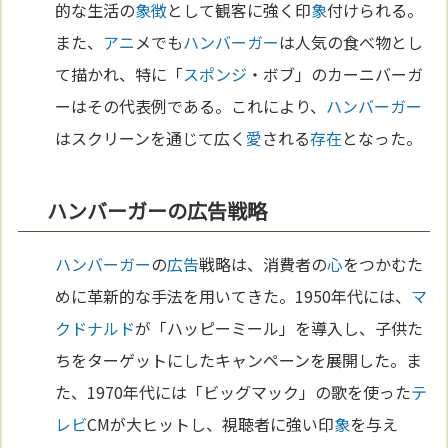
的な生活の
象徴
として観客に強く印
象
付けられる。
また、
アニ
メでも
ハンバーガー
は人気の食べ物とし
て描かれ、特に「
スポンジ
・ボブ」のカーニバーガ
ーはその代表例である。これにより、
ハンバーガー
はスクリーンを通じて広く
愛
される
存在
となった。
ハンバーガーの広告戦略
ハンバーガー
の
広告
戦略は、消費者の
心
をつかむた
めに革新的な手法を用いてきた。1950年代には、
マ
クドナルド
が「ハッピーミール」を導入し、子供た
ちをターゲットにしたキャンペーンを展開した。ま
た、1970年代には「ビッグマック」の歌を使った
テ
レビ
CMが大ヒットし、視聴者に強い印
象
を与え