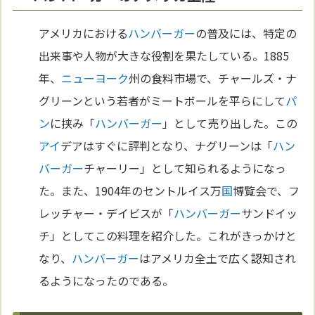
アメリカにおける
ハンバーガー
の普及には、特定の
出来事や人物が大きな役割を果たしている。1885
年、
ニューヨーク
州の食料市場で、チャールズ・ナ
グリーンという若者がミートボールを平らにして
パ
ン
に挟み「
ハンバーガー
」として売り出した。この
アイ
デアはすぐに評判となり、ナグリーンは「
ハン
バーガー
チャーリー」として知られるようになっ
た。また、1904年のセントルイス万
国
博覧会で、フ
レッチャー・デイビスが「
ハンバーガー
サンドイッ
チ」としてこの料理を紹介した。これがきっかけと
なり、
ハンバーガー
はアメリカ全土で広く認知され
るようになったのである。