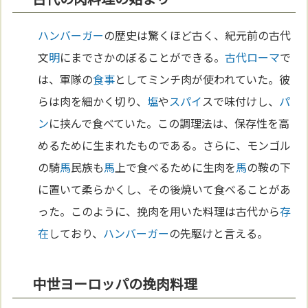
ハンバーガー
の歴史は驚くほど古く、紀元前の古代
文
明
にまでさかのぼることができる。
古代ローマ
で
は、軍隊の
食事
としてミンチ肉が使われていた。彼
らは肉を細かく切り、
塩
や
スパイ
スで味付けし、
パ
ン
に挟んで食べていた。この調理法は、保存性を高
めるために生まれたものである。さらに、モンゴル
の騎
馬
民族も
馬
上で食べるために生肉を
馬
の鞍の下
に置いて柔らかくし、その後焼いて食べることがあ
った。このように、挽肉を用いた料理は古代から
存
在
しており、
ハンバーガー
の先駆けと言える。
中世ヨーロッパの挽肉料理