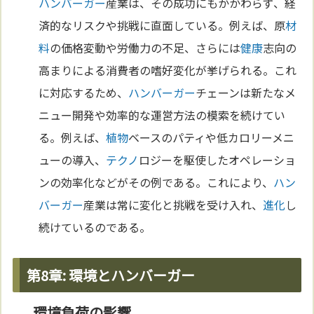
ハンバーガー
産業は、その成功にもかかわらず、経
済的なリスクや挑戦に直面している。例えば、原
材
料
の価格変動や労働力の不足、さらには
健康
志向の
高まりによる消費者の嗜好変化が挙げられる。これ
に対応するため、
ハンバーガー
チェーンは新たなメ
ニュー開発や効率的な運営方法の模索を続けてい
る。例えば、
植物
ベースのパティや低カロリーメニ
ューの導入、
テクノ
ロジーを駆使したオペレーショ
ンの効率化などがその例である。これにより、
ハン
バーガー
産業は常に変化と挑戦を受け入れ、
進化
し
続けているのである。
第8章: 環境とハンバーガー
環境負荷の影響