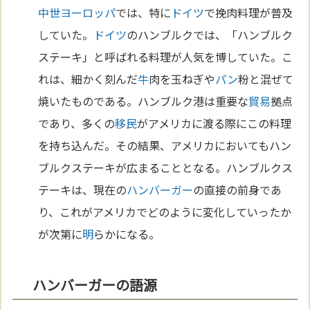
中世
ヨーロッパ
では、特に
ドイツ
で挽肉料理が普及
していた。
ドイツ
のハンブルクでは、「ハンブルク
ステーキ」と呼ばれる料理が人気を博していた。こ
れは、細かく刻んだ
牛
肉を玉ねぎや
パン
粉と混ぜて
焼いたものである。ハンブルク港は重要な
貿易
拠点
であり、多くの
移民
がアメリカに渡る際にこの料理
を持ち込んだ。その結果、アメリカにおいてもハン
ブルクステーキが広まることとなる。ハンブルクス
テーキは、現在の
ハンバーガー
の直接の前身であ
り、これがアメリカでどのように変化していったか
が次第に
明
らかになる。
ハンバーガーの語源