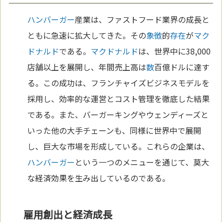
ハンバーガー
産業は、ファストフード業界の成長と
ともに急速に拡大してきた。その
象徴
的
存在
が
マク
ドナルド
である。
マクドナルド
は、世界中に38,000
店舗以上を展開し、年間売上高は
数
百億ドルに達す
る。この成功は、フランチャイズビジネスモデルを
採用し、効率的な運営とコスト管理を徹底した結果
である。また、バーガーキングやウェンディーズと
いった他の大手チェーンも、同様に世界中で展開
し、巨大な市場を形成している。これらの企業は、
ハンバーガー
という一つのメニューを通じて、莫大
な経済効果を生み出しているのである。
雇用創出と経済成長