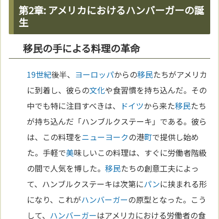
第2章: アメリカにおけるハンバーガーの誕
生
移民の手による料理の革命
19世紀
後半、
ヨーロッパ
からの
移民
たちがアメリカ
に到着し、彼らの
文化
や食習慣を持ち込んだ。その
中でも特に注目すべきは、
ドイツ
から来た
移民
たち
が持ち込んだ「ハンブルクステーキ」である。彼ら
は、この料理を
ニューヨーク
の港
町
で提供し始め
た。手軽で
美
味しいこの料理は、すぐに労働者階級
の間で人気を博した。
移民
たちの創意工夫によっ
て、ハンブルクステーキは次第に
パン
に挟まれる形
になり、これが
ハンバーガー
の原型となった。こう
して、
ハンバーガー
はアメリカにおける労働者の食