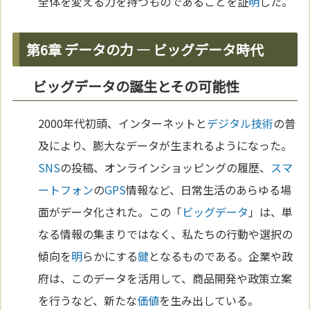
全体を変える力を持つものであることを証
明
した。
第6章 データの力 — ビッグデータ時代
ビッグデータの誕生とその可能性
2000年代初頭、インターネットと
デジタル
技術
の普
及により、膨大なデータが生まれるようになった。
SNS
の投稿、オンラインショッピングの履歴、
スマ
ートフォン
の
GPS
情報など、日常生活のあらゆる場
面がデータ化された。この「
ビッグデータ
」は、単
なる情報の集まりではなく、私たちの行動や選択の
傾向を
明
らかにする
鍵
となるものである。企業や政
府は、このデータを活用して、商品開発や政策立案
を行うなど、新たな
価値
を生み出している。