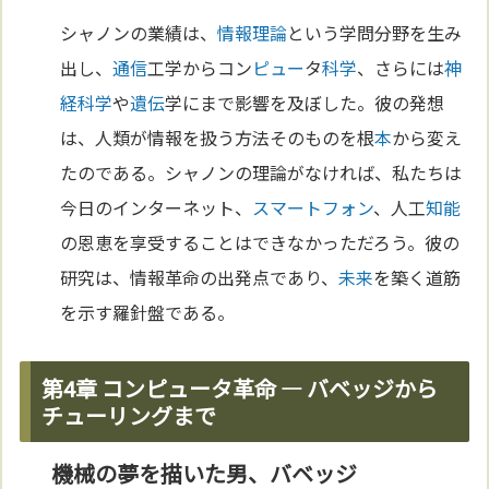
シャノンの業績は、
情報理論
という学問分野を生み
出し、
通信
工学からコン
ピュー
タ
科学
、さらには
神
経
科学
や
遺伝
学にまで影響を及ぼした。彼の発想
は、人類が情報を扱う方法そのものを根
本
から変え
たのである。シャノンの理論がなければ、私たちは
今日のインターネット、
スマートフォン
、人工
知能
の恩恵を享受することはできなかっただろう。彼の
研究は、情報革命の出発点であり、
未来
を築く道筋
を示す羅針盤である。
第4章 コンピュータ革命 — バベッジから
チューリングまで
機械の夢を描いた男、バベッジ