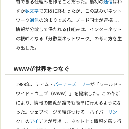
有できる仕組みを作ることだった。最初の
通信
はわ
ずか
数
文字
で失敗に終わったが、この試みがネット
ワーク
通信
の始まりである。ノード同士が連携し、
情報が分散して保たれる仕組みは、インターネット
の根幹となる「分散型ネットワーク」の考え方を生
み出した。
WWWが世界をつなぐ
1989年、ティム・
バーナーズ＝リー
が「ワールド・
ワイド・ウェブ（WWW）」を提案した。この革新
により、情報の閲覧が誰でも簡単に行えるようにな
った。ウェブページを結びつける「ハイパー
リン
ク」の
アイ
デアが登場し、ネット上で情報を探す行