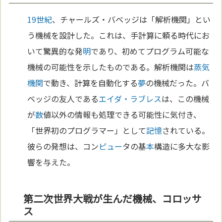
19世紀
、チャールズ・バベッジは「解析機関」とい
う機械を設計した。これは、手計算に頼る時代にお
いて驚異的な発
明
であり、初めてプログラム可能な
機械の可能性を示したものである。解析機関は
蒸気
機関
で動き、計算を自動化する
夢
の機械だった。バ
ベッジの友人である
エイダ・ラブレス
は、この機械
が
数
値以外の情報も処理できる可能性に気付き、
「世界初のプログラマー」として
記憶
されている。
彼らの発想は、コン
ピュー
タの基
本
構造に多大な影
響を与えた。
第二次世界大戦が生んだ機械、コロッサ
ス