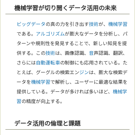
機械学習が切り開くデータ活用の未来
ビッグデータ
の真の力を引き出す
技術
が、
機械学習
である。
アルゴリズム
が膨大なデータを分析し、パ
ターンや規則性を発見することで、新しい知見を提
供する。この
技術
は、画像認識、
音
声認識、翻訳、
さらには
自動運転車
の制御にも応用されている。た
とえば、グーグルの検索エン
ジン
は、膨大な検索デ
ータを
機械学習
で解析し、ユーザーに最適な結果を
提供している。データが多ければ多いほど、
機械学
習
の精度が向上する。
データ活用の倫理と課題