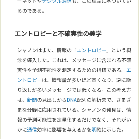
ーネットや
デジタル
通信
も、この理論に基づいてい
るのである。
エントロピーと不確実性の美学
シャノンはまた、情報の「
エントロピー
」という概
念を導入した。これは、メッセージに含まれる不確
実性や予測不能性を測定するための指標である。
エ
ントロピー
は、情報量が多いほど高くなり、逆に繰
り返しが多いメッセージでは低くなる。この考え方
は、
新聞
の見出しから
DNA
配列の解析まで、さまざ
まな分野に応用されている。シャノンの発見は、情
報の予測可能性を定量化するだけでなく、それがい
かに
通信
効率に影響を与えるかを
明
確に示した。