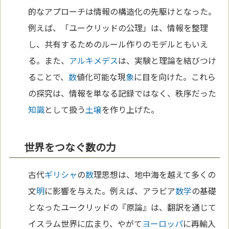
的なアプローチは情報の構造化の先駆けとなった。
例えば、「ユークリッドの公理」は、情報を整理
し、共有するためのルール作りのモデルともいえ
る。また、
アルキメデス
は、実験と理論を結びつけ
ることで、
数
値化可能な現
象
に目を向けた。これら
の探究は、情報を単なる記録ではなく、秩序だった
知識
として扱う
土壌
を作り上げた。
世界をつなぐ数の力
古代
ギリシャ
の
数
理思想は、地中海を越えて多くの
文
明
に影響を与えた。例えば、アラビア
数学
の基礎
となったユークリッドの『原論』は、翻訳を通じて
イスラム世界に広まり、やがて
ヨーロッパ
に再輸入