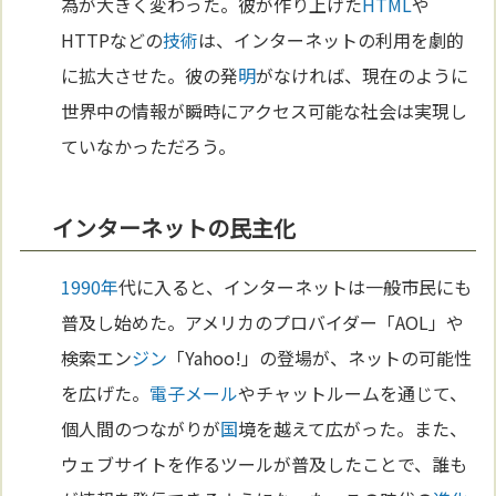
為が大きく変わった。彼が作り上げた
HTML
や
HTTPなどの
技術
は、インターネットの利用を劇的
に拡大させた。彼の発
明
がなければ、現在のように
世界中の情報が瞬時にアクセス可能な社会は実現し
ていなかっただろう。
インターネットの民主化
1990年
代に入ると、インターネットは一般市民にも
普及し始めた。アメリカのプロバイダー「AOL」や
検索エン
ジン
「Yahoo!」の登場が、ネットの可能性
を広げた。
電子メール
やチャットルームを通じて、
個人間のつながりが
国
境を越えて広がった。また、
ウェブサイトを作るツールが普及したことで、誰も