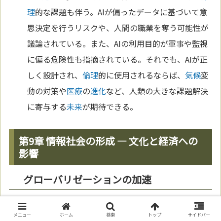
理
的な課題も伴う。AIが偏ったデータに基づいて意
思決定を行うリスクや、人間の職業を奪う可能性が
議論されている。また、AIの利用目的が軍事や監視
に偏る危険性も指摘されている。それでも、AIが正
しく設計され、
倫理
的に使用されるならば、
気候
変
動の対策や
医療
の
進化
など、人類の大きな課題解決
に寄与する
未来
が期待できる。
第9章 情報社会の形成 — 文化と経済への
影響
グローバリゼーションの加速
インターネットと
デジタル
技術
は、
地球
規模で人々
メニュー
ホーム
検索
トップ
サイドバー