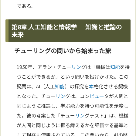
である。
第8章 人工知能と情報学 — 知識と推論の
未来
チューリングの問いから始まった旅
1950年、アラン・チュー
リン
グは「機械は
知能
を持
つことができるか」という問いを投げかけた。この
疑問は、AI（人工
知能
）の探究を
本
格化させる契機
となった。チュー
リン
グは、コン
ピュー
タが人間と
同じように推論し、学ぶ能力を持つ可能性を示唆し
た。彼の考案した「チュー
リン
グテスト」は、機械
が人間と同じように振る舞えるかを評価する基準と
して現在も使用されている。この問いから、AIの歴