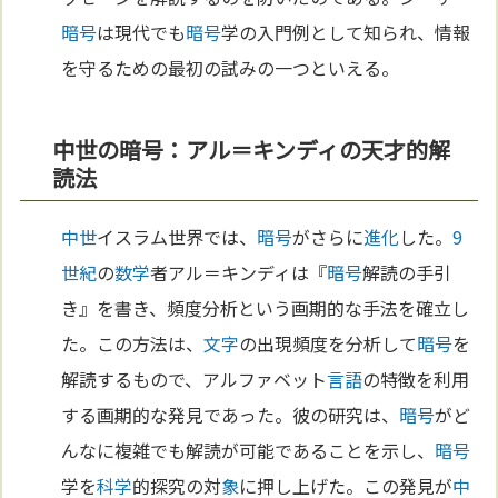
暗号
は現代でも
暗号
学の入門例として知られ、情報
を守るための最初の試みの一つといえる。
中世の暗号：アル＝キンディの天才的解
読法
中世
イスラム世界では、
暗号
がさらに
進化
した。
9
世紀
の
数学
者アル＝キンディは『
暗号
解読の手引
き』を書き、頻度分析という画期的な手法を確立し
た。この方法は、
文字
の出現頻度を分析して
暗号
を
解読するもので、アルファベット
言語
の特徴を利用
する画期的な発見であった。彼の研究は、
暗号
がど
んなに複雑でも解読が可能であることを示し、
暗号
学を
科学
的探究の対
象
に押し上げた。この発見が
中