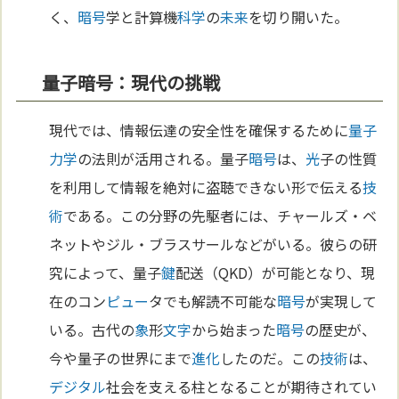
く、
暗号
学と計算機
科学
の
未来
を切り開いた。
量子暗号：現代の挑戦
現代では、情報伝達の安全性を確保するために
量子
力学
の法則が活用される。量子
暗号
は、
光
子の性質
を利用して情報を絶対に盗聴できない形で伝える
技
術
である。この分野の先駆者には、チャールズ・ベ
ネットやジル・ブラスサールなどがいる。彼らの研
究によって、量子
鍵
配送（QKD）が可能となり、現
在のコン
ピュー
タでも解読不可能な
暗号
が実現して
いる。古代の
象
形
文字
から始まった
暗号
の歴史が、
今や量子の世界にまで
進化
したのだ。この
技術
は、
デジタル
社会を支える柱となることが期待されてい