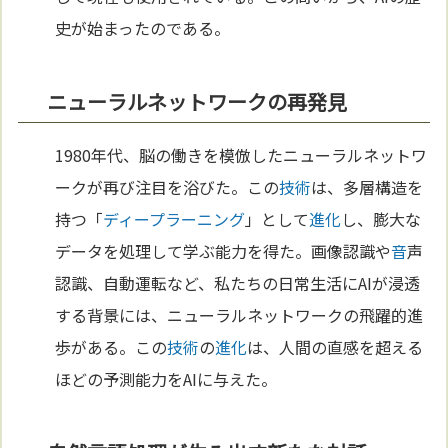
史が始まったのである。
ニューラルネットワークの再発見
1980年代、脳の働きを模倣したニューラルネットワ
ークが再び注目を浴びた。この
技術
は、多層構造を
持つ「
ディープラーニング
」として
進化
し、膨大な
データを処理して学ぶ能力を得た。画像認識や
音
声
認識、自動運転など、私たちの日常生活にAIが浸透
する背景には、ニューラルネットワークの飛躍的進
歩がある。この
技術
の
進化
は、人間の直感を超える
ほどの予測能力をAIに与えた。