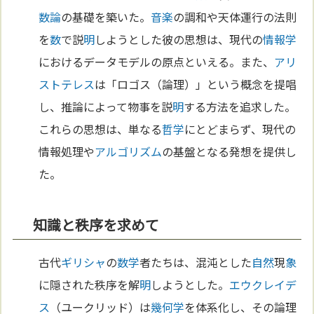
数論
の基礎を築いた。
音楽
の調和や天体運行の法則
を
数
で説
明
しようとした彼の思想は、現代の
情報学
におけるデータモデルの原点といえる。また、
アリ
ストテレス
は「ロゴス（論理）」という概念を提唱
し、推論によって物事を説
明
する方法を追求した。
これらの思想は、単なる
哲学
にとどまらず、現代の
情報処理や
アルゴリズム
の基盤となる発想を提供し
た。
知識と秩序を求めて
古代
ギリシャ
の
数学
者たちは、混沌とした
自然
現
象
に隠された秩序を解
明
しようとした。
エウクレイデ
ス
（ユークリッド）は
幾何学
を体系化し、その論理