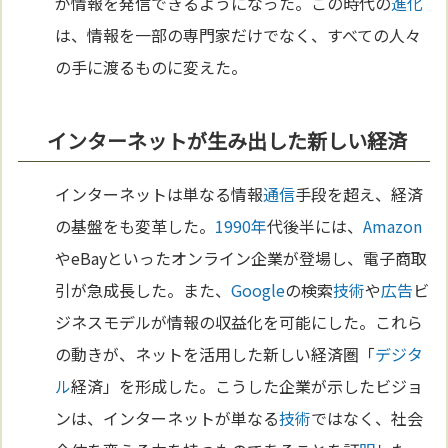
が情報を発信できるようになった。この時代の
進化
は、情報を一部の専門家だけでなく、すべての人々
の手に渡るものに変えた。
インターネットが生み出した新しい経済
インターネットは単なる情報
通信
手段を超え、経済
の基盤をも変革した。
1990年
代後半には、
Amazon
やeBayといったオンライン企業が登場し、電子商取
引が急成長した。また、
Google
の検索
技術
や
広告
ビ
ジネスモデルが情報の収益化を可能にした。これら
の動きが、ネットを活用した新しい経済圏「
デジタ
ル
経済」を形成した。こうした企業が示したビジョ
ンは、インターネットが単なる
技術
ではなく、社会