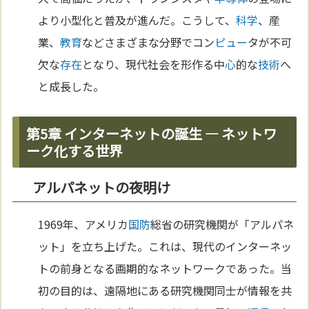
より小型化と普及が進んだ。こうして、
科学
、産
業、
教育
などさまざまな分野でコン
ピュー
タが不可
欠な
存在
となり、現代社会を形作る中
心
的な
技術
へ
と成長した。
第5章 インターネットの誕生 — ネットワ
ーク化する世界
アルパネットの夜明け
1969年、アメリカ
国防
総省の研究機関が「アルパネ
ット」を立ち上げた。これは、現代のインターネッ
トの前身となる画期的なネットワークであった。当
初の目的は、遠隔地にある研究機関同士が情報を共