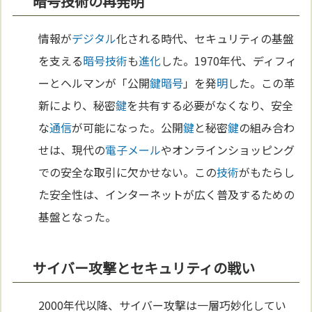
暗号技術の再発明
情報が
デジタル
化される時代、セキュリティの基盤
を支える
暗号
技術
も
進化
した。1970年代、ディフィ
ーとヘルマンが「公開
鍵
暗号
」を発
明
した。この革
新により、秘密
鍵
を共有する必要がなくなり、安全
な
通信
が可能になった。公開
鍵
と秘密
鍵
の組み合わ
せは、現代の
電子メール
やオンラインショッピング
での安全な取引に欠かせない。この
技術
がもたらし
た安全性は、インターネットが広く普及するための
基盤となった。
サイバー攻撃とセキュリティの戦い
2000年代以降、サイバー攻撃は一層巧妙化してい