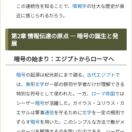
この連続性を知ることで、
情報学
の壮大な歴史が身
近に感じられるだろう。
第2章 情報伝達の原点 — 暗号の誕生と発
展
暗号の始まり：エジプトからローマへ
暗号
の起源は紀元前にまで遡る。
古代エジプト
で
は、
象
形
文字
が一部の祭司や学者だけが理解できる
特別な符号として使われた。一方、
ローマ
帝国
では
シーザー
暗号
が活躍した。ガイウス・ユリウス・カ
エサルは軍事
通信
を守るために
文字
を一定の規則で
ずらす
暗号
を用いた。このシンプルな方法で敵がメ
ッセージを解読するのを防いだのである。シーザー