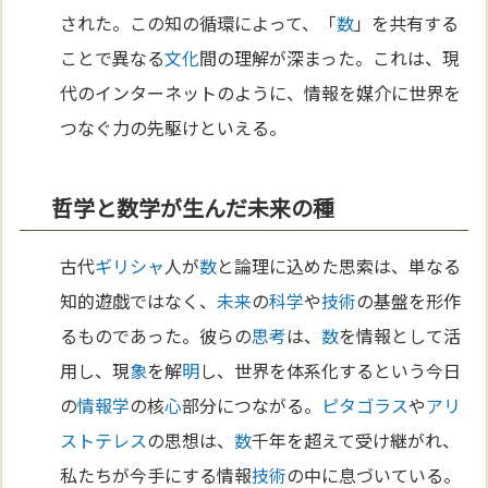
された。この知の循環によって、「
数
」を共有する
ことで異なる
文化
間の理解が深まった。これは、現
代のインターネットのように、情報を媒介に世界を
つなぐ力の先駆けといえる。
哲学と数学が生んだ未来の種
古代
ギリシャ
人が
数
と論理に込めた思索は、単なる
知的遊戯ではなく、
未来
の
科学
や
技術
の基盤を形作
るものであった。彼らの
思考
は、
数
を情報として活
用し、現
象
を解
明
し、世界を体系化するという今日
の
情報学
の核
心
部分につながる。
ピタゴラス
や
アリ
ストテレス
の思想は、
数
千年を超えて受け継がれ、
私たちが今手にする情報
技術
の中に息づいている。