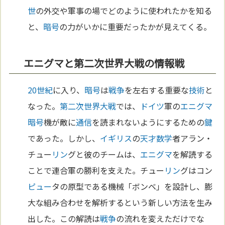
世
の外交や軍事の場でどのように使われたかを知る
と、
暗号
の力がいかに重要だったかが見えてくる。
エニグマと第二次世界大戦の情報戦
20世紀
に入り、
暗号
は
戦争
を左右する重要な
技術
と
なった。
第二次世界大戦
では、
ドイツ
軍の
エニグマ
暗号
機が敵に
通信
を読まれないようにするための
鍵
であった。しかし、
イギリス
の
天才
数学
者アラン・
チュー
リン
グと彼のチームは、
エニグマ
を解読する
ことで連合軍の勝利を支えた。チュー
リン
グはコン
ピュー
タの原型である機械「ボンベ」を設計し、膨
大な組み合わせを解析するという新しい方法を生み
出した。この解読は
戦争
の流れを変えただけでな