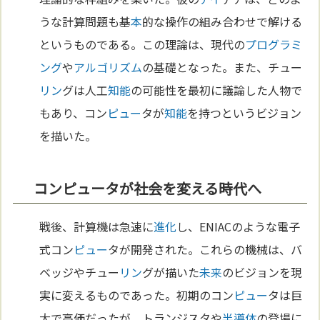
うな計算問題も基
本
的な操作の組み合わせで解ける
というものである。この理論は、現代の
プログラミ
ング
や
アルゴリズム
の基礎となった。また、チュー
リン
グは人工
知能
の可能性を最初に議論した人物で
もあり、コン
ピュー
タが
知能
を持つというビジョン
を描いた。
コンピュータが社会を変える時代へ
戦後、計算機は急速に
進化
し、ENIACのような電子
式コン
ピュー
タが開発された。これらの機械は、バ
ベッジやチュー
リン
グが描いた
未来
のビジョンを現
実に変えるものであった。初期のコン
ピュー
タは巨
大で高価だったが、トランジスタや
半導体
の登場に