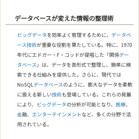
データベースが変えた情報の整理術
ビッグデータ
を効率よく管理するために、
データベ
ース
技術
が重要な役割を果たしている。特に、1970
年代にエドガー・F・コッドが提唱した「関係
デー
タベース
」は、データを表形式で整理し、簡単に検
索できる仕組みを提供した。さらに、現代では
NoSQL
データベース
のように、膨大なデータを柔軟
に扱える新しい
技術
も登場している。これらの発展
により、
ビッグデータ
の分析が可能となり、
医療
、
金
融、
エンターテインメント
など、多くの分野で活
用されている。