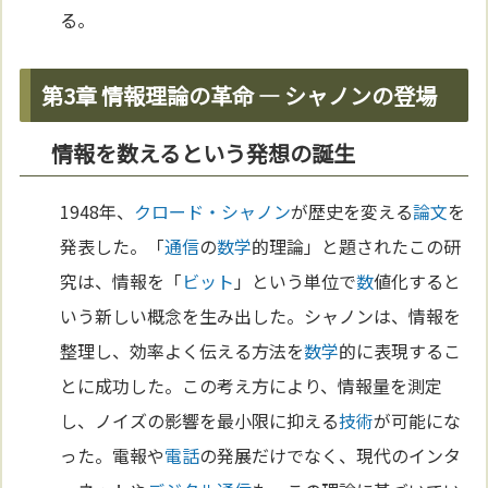
る。
第3章 情報理論の革命 — シャノンの登場
情報を数えるという発想の誕生
1948年、
クロード・シャノン
が歴史を変える
論文
を
発表した。「
通信
の
数学
的理論」と題されたこの研
究は、情報を「
ビット
」という単位で
数
値化すると
いう新しい概念を生み出した。シャノンは、情報を
整理し、効率よく伝える方法を
数学
的に表現するこ
とに成功した。この考え方により、情報量を測定
し、ノイズの影響を最小限に抑える
技術
が可能にな
った。電報や
電話
の発展だけでなく、現代のインタ