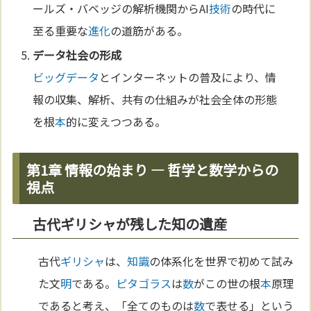
ールズ・バベッジの解析機関からAI
技術
の時代に
至る重要な
進化
の道筋がある。
データ社会の形成
ビッグデータ
とインターネットの普及により、情
報の収集、解析、共有の仕組みが社会全体の形態
を根
本
的に変えつつある。
第1章 情報の始まり — 哲学と数学からの
視点
古代ギリシャが残した知の遺産
古代
ギリシャ
は、
知識
の体系化を世界で初めて試み
た文
明
である。
ピタゴラス
は
数
がこの世の根
本
原理
であると考え、「全てのものは
数
で表せる」という