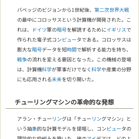
バベッジのビジョンから1世紀後、
第二次世界大戦
の最中にコロッサスという計算機が開発された。こ
れは、
ドイツ
軍の
暗号
を解読するために
イギリス
で
作られた電子式コン
ピュー
タである。コロッサスは
膨大な
暗号
データを短
時間
で解析する能力を持ち、
戦争
の流れを変える要因となった。この機械の登場
は、計算機
科学
が軍事だけでなく
科学
や産業の分野
にも応用される
未来
を切り開いた。
チューリングマシンの革命的な発想
アラン・チュー
リン
グは「チュー
リン
グマシン」と
いう抽
象
的な計算モデルを提唱し、コン
ピュー
タの
理論的な枠組みを築いた。彼の
アイ
デアは、どのよ