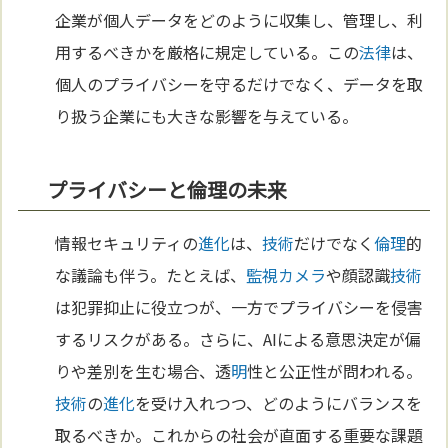
企業が個人データをどのように収集し、管理し、利
用するべきかを厳格に規定している。この
法律
は、
個人のプライバシーを守るだけでなく、データを取
り扱う企業にも大きな影響を与えている。
プライバシーと倫理の未来
情報セキュリティの
進化
は、
技術
だけでなく
倫理
的
な議論も伴う。たとえば、
監視カメラ
や顔認識
技術
は犯罪抑止に役立つが、一方でプライバシーを侵害
するリスクがある。さらに、AIによる意思決定が偏
りや差別を生む場合、透
明
性と公正性が問われる。
技術
の
進化
を受け入れつつ、どのようにバランスを
取るべきか。これからの社会が直面する重要な課題