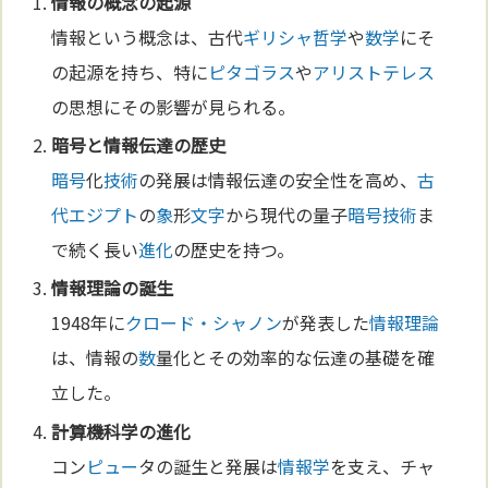
情報の概念の起源
情報という概念は、古代
ギリシャ
哲学
や
数学
にそ
の起源を持ち、特に
ピタゴラス
や
アリストテレス
の思想にその影響が見られる。
暗号
と情報伝達の歴史
暗号
化
技術
の発展は情報伝達の安全性を高め、
古
代エジプト
の
象
形
文字
から現代の量子
暗号
技術
ま
で続く長い
進化
の歴史を持つ。
情報理論
の誕生
1948年に
クロード・シャノン
が発表した
情報理論
は、情報の
数
量化とその効率的な伝達の基礎を確
立した。
計算機
科学
の
進化
コン
ピュー
タの誕生と発展は
情報学
を支え、チャ