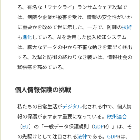
る。有名な「ワナクライ」ランサムウェア攻撃で
は、病院や企業が被害を受け、情報の安全性がいか
に重要かを改めて世に示した。一方で、防御の
技術
も
進化
している。AIを活用した侵入検知システム
は、膨大なデータの中から不審な動きを素早く検出
する。攻撃と防御の終わりなき戦いは、情報社会の
緊張感を高めている。
個人情報保護の挑戦
私たちの日常生活が
デジタル
化される中で、個人情
報の保護がますます重要になっている。
欧州連合
（
EU
）の「一般データ保護規則（
GDP
R）」は、そ
の先駆けとして注目される
法律
である。
GDP
Rは、