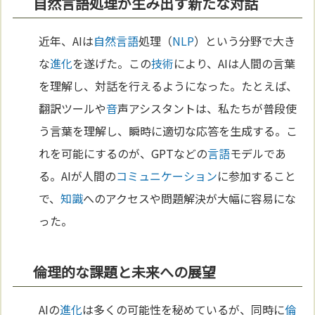
自然言語処理が生み出す新たな対話
近年、AIは
自然
言語
処理（
NLP
）という分野で大き
な
進化
を遂げた。この
技術
により、AIは人間の言葉
を理解し、対話を行えるようになった。たとえば、
翻訳ツールや
音
声アシスタントは、私たちが普段使
う言葉を理解し、瞬時に適切な応答を生成する。こ
れを可能にするのが、GPTなどの
言語
モデルであ
る。AIが人間の
コミュニケーション
に参加すること
で、
知識
へのアクセスや問題解決が大幅に容易にな
った。
倫理的な課題と未来への展望
AIの
進化
は多くの可能性を秘めているが、同時に
倫