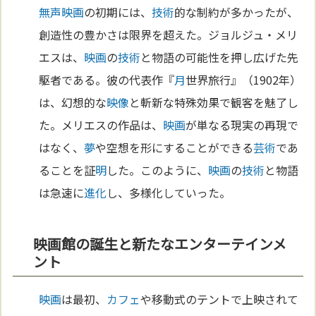
無声映画
の初期には、
技術
的な制約が多かったが、
創造性の豊かさは限界を超えた。ジョルジュ・メリ
エスは、
映画
の
技術
と物語の可能性を押し広げた先
駆者である。彼の代表作『
月
世界旅行』（1902年）
は、幻想的な
映像
と斬新な特殊効果で観客を魅了し
た。メリエスの作品は、
映画
が単なる現実の再現で
はなく、
夢
や空想を形にすることができる
芸術
であ
ることを証
明
した。このように、
映画
の
技術
と物語
は急速に
進化
し、多様化していった。
映画館の誕生と新たなエンターテインメ
ント
映画
は最初、
カフェ
や移動式のテントで上映されて