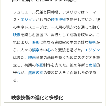
リュミエール兄弟と同時期、アメリカではトーマ
ス・
エジソン
が独自の
映画
技術
を開発していた。彼
のキネトスコープは、一人用の覗き穴を通して動く
映像
を楽しむ装置で、興行として成功を収めた。こ
れにより、
映画
は単なる実験室の中の奇妙な
技術
か
ら、人々の
娯楽
の中
心
へと変貌を遂げた。
エジソン
はまた、
映画
産業の基礎を築くためにスタジオを設
立し、初期の
映画
制作を支えた。彼の革新と
商業
的
野
心
が、
無声映画
の普及に大きく貢献したのであ
る。
映像技術の進化と多様化