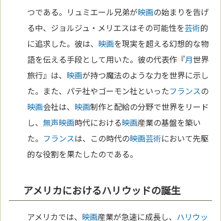
つである。リュミエール兄弟が
映画
の始まりを告げ
る中、ジョルジュ・メリエスはその可能性を
芸術
的
に追求した。彼は、
映画
を現実を超える幻想的な物
語を伝える手段として用いた。彼の代表作『
月
世界
旅行』は、
映画
が持つ魔法のような力を世界に示し
た。また、パテ社やゴーモン社といった
フランス
の
映画
会社は、
映画
制作と配給の分野で世界をリード
し、
無声映画
時代における
映画
産業の基盤を築い
た。
フランス
は、この時代の
映画
芸術
において先駆
的な役割を果たしたのである。
アメリカにおけるハリウッドの誕生
アメリカでは、
映画
産業が急速に成長し、
ハリウッ