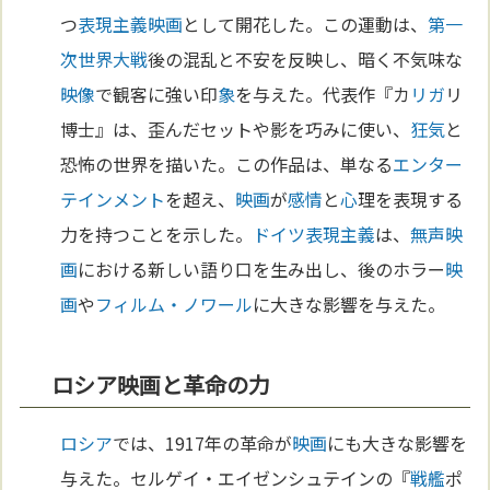
つ
表現主義
映画
として開花した。この運動は、
第一
次世界大戦
後の混乱と不安を反映し、暗く不気味な
映像
で観客に強い印
象
を与えた。代表作『カ
リガ
リ
博士』は、歪んだセットや影を巧みに使い、
狂気
と
恐怖の世界を描いた。この作品は、単なる
エンター
テインメント
を超え、
映画
が
感情
と
心
理を表現する
力を持つことを示した。
ドイツ
表現主義
は、
無声映
画
における新しい語り口を生み出し、後のホラー
映
画
や
フィルム・ノワール
に大きな影響を与えた。
ロシア映画と革命の力
ロシア
では、1917年の革命が
映画
にも大きな影響を
与えた。セルゲイ・エイゼンシュテインの『
戦艦
ポ