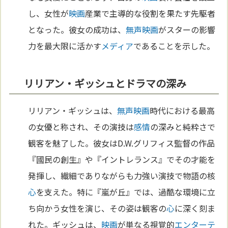
し、女性が
映画
産業で主導的な役割を果たす先駆者
となった。彼女の成功は、
無声映画
がスターの影響
力を最大限に活かす
メディア
であることを示した。
リリアン・ギッシュとドラマの深み
リリアン・ギッシュは、
無声映画
時代における最高
の女優と称され、その演技は
感情
の深みと純粋さで
観客を魅了した。彼女はD.W.グリフィス監督の作品
『國民の創生』や『イントレランス』でその才能を
発揮し、繊細でありながらも力強い演技で物語の核
心
を支えた。特に『嵐が丘』では、過酷な環境に立
ち向かう女性を演じ、その姿は観客の
心
に深く刻ま
れた。ギッシュは、
映画
が単なる視覚的
エンターテ