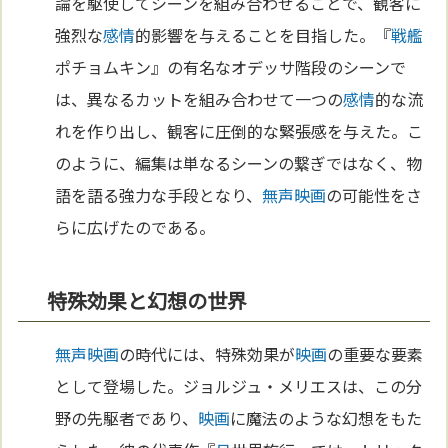
論を駆使してシーンを組み合わせることで、観客に
強烈な
感情
的影響を与えることを目指した。『
戦艦
ポチョムキン』の有名なオデッサ階段のシーンで
は、異なるカットを組み合わせて一つの
感情
的な流
れを作り出し、観客に圧倒的な緊張感を与えた。こ
のように、編集は単なるシーンの繋ぎではなく、物
語を語る強力な手段となり、
無声映画
の可能性をさ
らに広げたのである。
特殊効果と幻想の世界
無声映画
の時代には、特殊効果が
映画
の重要な要素
として登場した。ジョルジュ・メリエスは、この分
野の先駆者であり、
映画
に魔法のような幻想をもた