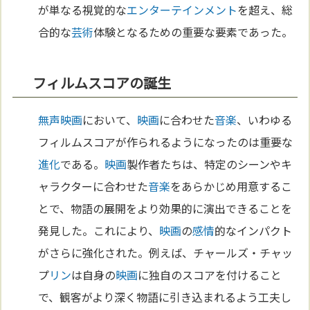
が単なる視覚的な
エンターテインメント
を超え、総
合的な
芸術
体験となるための重要な要素であった。
フィルムスコアの誕生
無声映画
において、
映画
に合わせた
音楽
、いわゆる
フィルムスコアが作られるようになったのは重要な
進化
である。
映画
製作者たちは、特定のシーンやキ
ャラクターに合わせた
音楽
をあらかじめ用意するこ
とで、物語の展開をより効果的に演出できることを
発見した。これにより、
映画
の
感情
的なインパクト
がさらに強化された。例えば、チャールズ・チャッ
プ
リン
は自身の
映画
に独自のスコアを付けること
で、観客がより深く物語に引き込まれるよう工夫し