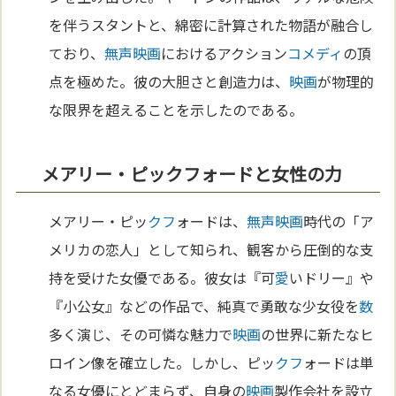
を伴うスタントと、綿密に計算された物語が融合し
ており、
無声映画
におけるアクション
コメディ
の頂
点を極めた。彼の大胆さと創造力は、
映画
が物理的
な限界を超えることを示したのである。
メアリー・ピックフォードと女性の力
メアリー・ピッ
クフ
ォードは、
無声映画
時代の「ア
メリカの恋人」として知られ、観客から圧倒的な支
持を受けた女優である。彼女は『可
愛
いドリー』や
『小公女』などの作品で、純真で勇敢な少女役を
数
多く演じ、その可憐な魅力で
映画
の世界に新たなヒ
ロイン像を確立した。しかし、ピッ
クフ
ォードは単
なる女優にとどまらず、自身の
映画
製作会社を設立