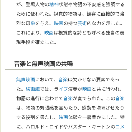
が、登場人物の
精神
状態や物語の不安感を強調する
ために使われた。視覚的物語は、観客に直接的で強
烈な印
象
を与え、
映画
の持つ
芸術
的な力を示した。
これにより、
映画
は視覚的な詩とも呼べる独自の表
現手段を確立した。
音楽と無声映画の共鳴
無声映画
において、
音楽
は欠かせない要素であっ
た。
映画館
では、ラ
イブ
演奏が
映画
と共に行われ、
物語の進行に合わせて
音楽
が奏でられた。この
音楽
は、物語の緊張感を高めたり、感動を増幅させたり
する役割を果たし、
映画
体験を一層豊かにした。特
に、ハロルド・ロイドやバスター・キートンの
コメ