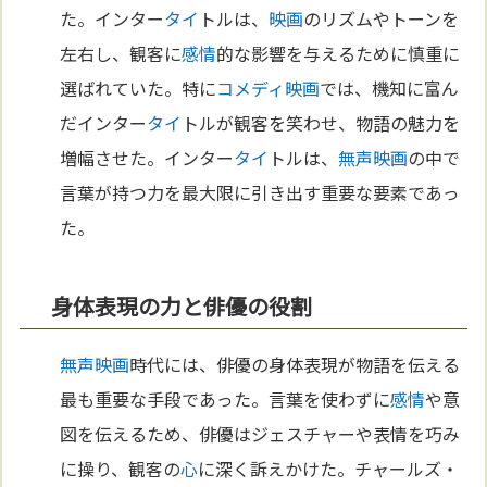
た。インター
タイ
トルは、
映画
のリズムやトーンを
左右し、観客に
感情
的な影響を与えるために慎重に
選ばれていた。特に
コメディ
映画
では、機知に富ん
だインター
タイ
トルが観客を笑わせ、物語の魅力を
増幅させた。インター
タイ
トルは、
無声映画
の中で
言葉が持つ力を最大限に引き出す重要な要素であっ
た。
身体表現の力と俳優の役割
無声映画
時代には、俳優の身体表現が物語を伝える
最も重要な手段であった。言葉を使わずに
感情
や意
図を伝えるため、俳優はジェスチャーや表情を巧み
に操り、観客の
心
に深く訴えかけた。チャールズ・