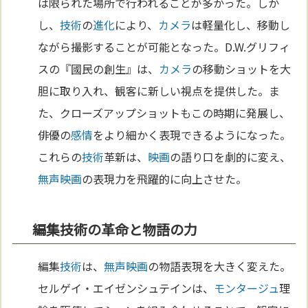
は限られた場所で行われることが多かった。しか
し、
技術
の
進化
により、
カメラ
は軽量化し、移動し
ながら撮影することが可能となった。D.W.グリフィ
スの『國民の創生』は、
カメラ
の移動ショットを大
胆に取り入れ、観客に新しい視点を提供した。ま
た、クローズアップショットもこの時期に発展し、
俳優の
感情
をより細かく表現できるようになった。
これらの
技術
革新は、
映画
の語り口を劇的に変え、
無声映画
の表現力を飛躍的に向上させた。
編集技術の革命と物語の力
編集
技術
は、
無声映画
の物語表現を大きく変えた。
セルゲイ・エイゼンシュテインは、
モンタージュ
理