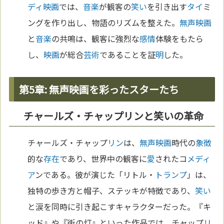
ディ
映画
では、
音楽
が観客の
笑い
を引き出す
タイ
ミ
ングを作り出し、物語のリズムを整えた。
無声映画
と
音楽
の共鳴は、観客に強烈な
感情
体験をもたら
し、
映画
が総合
芸術
であることを証
明
した。
第5章: 無声映画を彩ったスターたち
チャールズ・チャップリンと笑いの革命
チャールズ・チャップ
リン
は、
無声映画
時代の
象徴
的な
存在
であり、世界中の観客に
愛
されたコ
メディ
ア
ンである。彼が演じた「リトル・
トランプ
」は、
独特の歩き方と帽子、ステッキが特徴であり、
笑い
と涙を同時に引き起こすキャラクターだった。『キ
ッド』や『街の灯』といった作品では、チャップ
リ