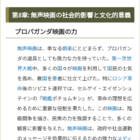
第8章: 無声映画の社会的影響と文化的意義
プロパガンダ映画の力
無声映画
は、単なる
娯楽
にとどまらず、プロパガン
ダの道具としても強力な力を持っていた。
第一次世
界大戦
中、多くの
国
々が
映画
を利用して
国
民の士気
を高め、敵
国
を
悪
者に仕立て上げた。特に
ロシア革
命
後のソビエト連邦では、セルゲイ・エイゼンシュ
テインの『
戦艦
ポチョムキン』が、革命の理想を広
めるために重要な役割を果たした。この
映画
は、階
級闘争を描き、民衆の力を強調することで、多くの
観客に影響を与えた。
無声映画
は、政府や社会運動
のメッセージを効果的に伝えるための強力な
メディ