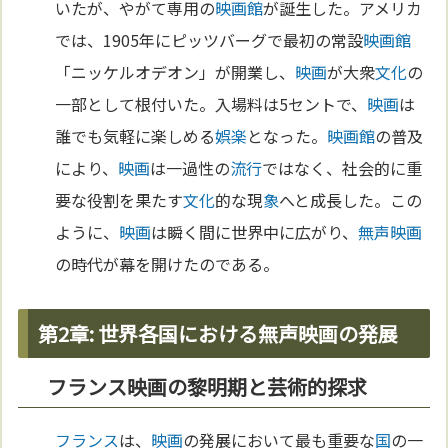
いたが、やがて専用の
映画館
が誕生した。アメリカ
では、1905年にピッツバーグで最初の常設
映画館
「ニッケルオデオン」が開業し、
映画
が大衆
文化
の
一部として根付いた。入場料は5セントで、
映画
は
誰でも気軽に楽しめる
娯楽
となった。
映画館
の普及
により、
映画
は一過性の
流行
ではなく、社会的に重
要な役割を果たす
文化
的な現
象
へと成長した。この
ように、
映画
は瞬く間に世界中に広がり、
無声映画
の時代が幕を開けたのである。
第2章: 世界各国における無声映画の発展
フランス映画の黎明期と芸術的探求
フランス
は、
映画
の発展において最も重要な
国
の一