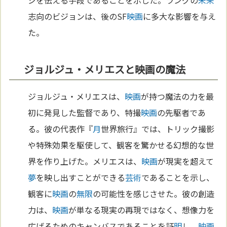
志向のビジョンは、後のSF
映画
に多大な影響を与え
た。
ジョルジュ・メリエスと映画の魔法
ジョルジュ・メリエスは、
映画
が持つ魔法の力を最
初に発見した監督であり、特撮
映画
の先駆者であ
る。彼の代表作『
月
世界旅行』では、トリック撮影
や特殊効果を駆使して、観客を驚かせる幻想的な世
界を作り上げた。メリエスは、
映画
が現実を超えて
夢
を映し出すことができる
芸術
であることを示し、
観客に
映画
の
無限
の可能性を感じさせた。彼の創造
力は、
映画
が単なる現実の再現ではなく、想像力を
広げるためのキャンバスであることを証
明
し、
映画