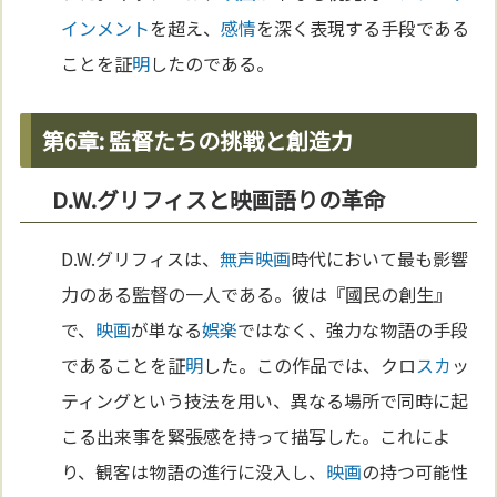
インメント
を超え、
感情
を深く表現する手段である
ことを証
明
したのである。
第6章: 監督たちの挑戦と創造力
D.W.グリフィスと映画語りの革命
D.W.グリフィスは、
無声映画
時代において最も影響
力のある監督の一人である。彼は『國民の創生』
で、
映画
が単なる
娯楽
ではなく、強力な物語の手段
であることを証
明
した。この作品では、クロ
スカ
ッ
ティングという技法を用い、異なる場所で同時に起
こる出来事を緊張感を持って描写した。これによ
り、観客は物語の進行に没入し、
映画
の持つ可能性