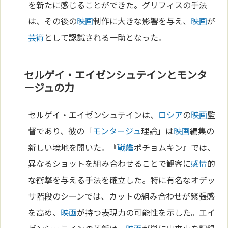
を新たに感じることができた。グリフィスの手法
は、その後の
映画
制作に大きな影響を与え、
映画
が
芸術
として認識される一助となった。
セルゲイ・エイゼンシュテインとモンタ
ージュの力
セルゲイ・エイゼンシュテインは、
ロシア
の
映画
監
督であり、彼の「
モンタージュ
理論」は
映画
編集の
新しい境地を開いた。『
戦艦
ポチョムキン』では、
異なるショットを組み合わせることで観客に
感情
的
な衝撃を与える手法を確立した。特に有名なオデッ
サ階段のシーンでは、カットの組み合わせが緊張感
を高め、
映画
が持つ表現力の可能性を示した。エイ