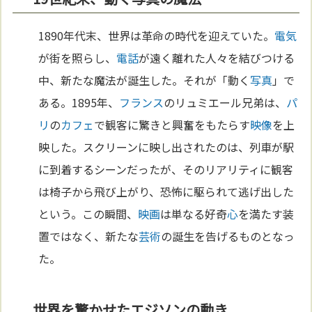
1890年代末、世界は革命の時代を迎えていた。
電気
が街を照らし、
電話
が遠く離れた人々を結びつける
中、新たな魔法が誕生した。それが「動く
写真
」で
ある。1895年、
フランス
のリュミエール兄弟は、
パ
リ
の
カフェ
で観客に驚きと興奮をもたらす
映像
を上
映した。スクリーンに映し出されたのは、列車が駅
に到着するシーンだったが、そのリアリティに観客
は椅子から飛び上がり、恐怖に駆られて逃げ出した
という。この瞬間、
映画
は単なる好奇
心
を満たす装
置ではなく、新たな
芸術
の誕生を告げるものとなっ
た。
世界を驚かせたエジソンの動き