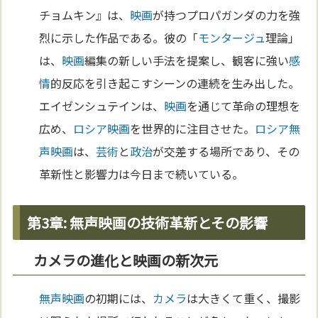
チョムキン』は、
映画
が持つプロパガンダの力を強
烈に示した作品である。彼の「
モンタージュ
理論」
は、
映画
編集の新しい手法を提案し、観客に強い
感
情
的反応を引き起こすシーンの連続を生み出した。
エイゼンシュテインは、
映画
を通じて革命の理想を
広め、
ロシア
映画
を世界的に注目させた。
ロシア
無
声映画
は、
芸術
と
政治
が交差する場所であり、その
革新性と影響力は今日まで続いている。
第3章: 無声映画の技術革新とその影響
カメラの進化と映画の新次元
無声映画
の初期には、
カメラ
は大きくて重く、撮影