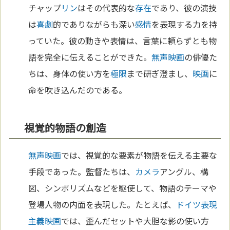
チャップ
リン
はその代表的な
存在
であり、彼の演技
は
喜劇
的でありながらも深い
感情
を表現する力を持
っていた。彼の動きや表情は、言葉に頼らずとも物
語を完全に伝えることができた。
無声映画
の俳優た
ちは、身体の使い方を
極限
まで研ぎ澄まし、
映画
に
命を吹き込んだのである。
視覚的物語の創造
無声映画
では、視覚的な要素が物語を伝える主要な
手段であった。監督たちは、
カメラ
アングル、構
図、シンボリズムなどを駆使して、物語のテーマや
登場人物の内面を表現した。たとえば、
ドイツ
表現
主義
映画
では、歪んだセットや大胆な影の使い方