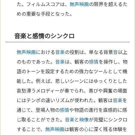
た。フィルムスコアは、
無声映画
の限界を超えるた
めの重要な手段となった。
音楽と感情のシンクロ
無声映画
における
音楽
の役割は、単なる背景
音
以上
のものであった。
音楽
は、観客の
感情
を操作し、物
語のトーンを設定するための強力なツールとして機
能した。例えば、悲しいシーンにはゆっくりとした
哀愁漂うメロディーが奏でられ、喜びや興奮の場面
にはテンポの速いリズムが使われた。観客は
音楽
を
通じて、登場人物の
感情
や物語の進行を直感的に感
じ取ることができた。
音楽
と
映像
が完璧にシンクロ
することで、
無声映画
は観客の
心
に深く残る体験を