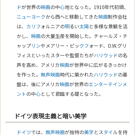
ド
が世界の
映画
の中
心
地となった。1910年代初頭、
ニューヨーク
から西へと移動してきた
映画
制作会社
は、
カリフ
ォルニアの
明
るい
太陽
と多様な景観を活
かし、
映画
の大量生産を開始した。チャールズ・チ
ャップ
リン
やメアリー・ピッ
クフ
ォード、D.W.グリ
フィスといったスターや監督たちが
ハリウッド
の名
声を高め、アメリカ
映画
が世界中に広がるきっかけ
を作った。
無声映画
時代に築かれた
ハリウッド
の基
盤は、後にアメリカ
映画
が世界の
エンターテインメ
ント
の中
心
として君臨する礎となった。
ドイツ表現主義と暗い美学
ドイツ
では、
無声映画
が独特の
美学
とス
タイ
ルを持