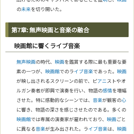
の
未来
を切り開いた。
第7章: 無声映画と音楽の融合
映画館に響くライブ音楽
無声映画
の時代、
映画
を鑑賞する際に最も重要な要
素の一つが、
映画館
でのラ
イブ
音楽
であった。
映画
が映し出されるスクリーンの前で、ピ
アニ
ストやオ
ルガン奏者が即興で演奏を行い、物語の
感情
を増幅
させた。特に感動的なシーンでは、
音楽
が観客の
心
に響き、物語の深さを感じさせたのである。多くの
映画館
では専属の演奏家が雇われており、
映画
ごと
に異なる
音楽
が生み出された。ラ
イブ
音楽
は、
映画