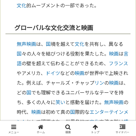
文化
的ムーブメントの一部であった。
グローバルな文化交流と映画
無声映画
は、
国
境を越えて
文化
を共有し、異なる
国
々の人々を結びつける役割を果たした。
映画
は
言
語
の壁を超えて伝わることができるため、
フランス
やアメリカ、
ドイツ
などの
映画
が世界中で上映され
た。例えば、チャールズ・チャップ
リン
の
映画
は、
どの
国
でも理解できるユニバーサルなテーマを持
ち、多くの人々に
笑い
と感動を届けた。
無声映画
の
時代、
映画
は初めて真の
国
際的な
エンターテインメ
ント
として認識され、世界各地で
文化
交流の架け
橋
となった。これにより、
映画
は人々の共通の
文化
的
メニュー
ホーム
検索
トップ
サイドバー