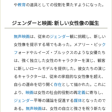
や
教育
の道具としての役割を果たすようになった。
ジェンダーと映画: 新しい女性像の誕生
無声映画
は、従来の
ジェンダー
観に挑戦し、新しい
女性像を提示する場でもあった。メアリー・ピッ
ク
フ
ォードやルイーズ・ブルックスのような女優たち
は、強く独立した女性のキャラクターを演じ、観客
に新しいロールモデルを提供した。彼女たちの演じ
るキャラクターは、従来の家庭的な女性像を超え、
自らの運命を切り開く
存在
として描かれた。これに
より、
映画
は女性の社会的役割の再
定義
に寄与し、
ジェンダー
平等の議論を促進する
媒体
となったので
ある。
無声映画
は、女性の自立と強さを祝う新たな