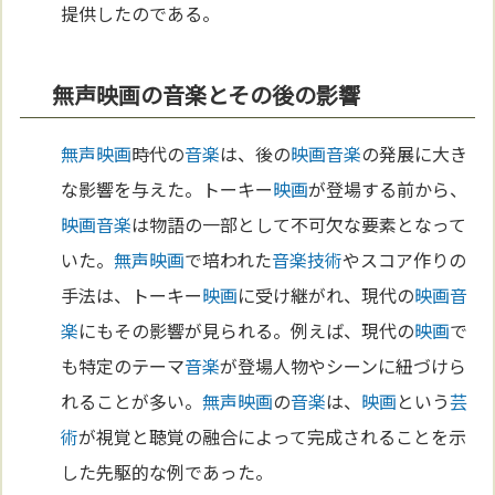
提供したのである。
無声映画の音楽とその後の影響
無声映画
時代の
音楽
は、後の
映画
音楽
の発展に大き
な影響を与えた。トーキー
映画
が登場する前から、
映画
音楽
は物語の一部として不可欠な要素となって
いた。
無声映画
で培われた
音楽
技術
やスコア作りの
手法は、トーキー
映画
に受け継がれ、現代の
映画
音
楽
にもその影響が見られる。例えば、現代の
映画
で
も特定のテーマ
音楽
が登場人物やシーンに紐づけら
れることが多い。
無声映画
の
音楽
は、
映画
という
芸
術
が視覚と聴覚の融合によって完成されることを示
した先駆的な例であった。