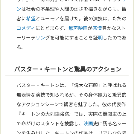
ン
は社会の不条理や人間の弱さを描きながらも、観
客に
希望
とユーモアを届けた。彼の演技は、ただの
コメディ
にとどまらず、
無声映画
が
感情
豊かなスト
ーリーテ
リン
グを可能にすることを証
明
したのであ
る。
バスター・キートンと驚異のアクション
バスター・キートンは、「偉大な石顔」と呼ばれる
無表情な演技で知られるが、その身体能力と驚異的
なアクションシーンで観客を魅了した。彼の代表作
『キートンの大列車強盗』では、実際の機関車の上
で命がけのスタントを披露し、
映画
史に残る名シー
ンを生み出した。キートンの作品は、リアルな危険