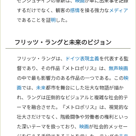
ゼンシュテインの革新は、
映画
が単に出来事を記録
するだけでなく、観客の
感情
を操る強力な
メディア
であることを証
明
した。
フリッツ・ラングと未来のビジョン
フリッツ・ラングは、
ドイツ
表現主義
を代表する監
督であり、その作品『メトロポリス』は、
無声映画
の中で最も影響力のある作品の一つである。この
映
画
では、
未来
都市を舞台にした壮大な物語が描か
れ、ラングは圧倒的なビジュアルと複雑な社会的テ
ーマを融合させた。『メトロポリス』は、視覚的な
壮大さだけでなく、階級闘争や労働者の権利といっ
た深いテーマを扱っており、
映画
が社会的メッセー
ジを伝える手段であることを示した。ラングの
未来