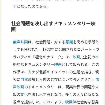
ア
となったのである。
社会問題を映し出すドキュメンタリー映
画
無声映画
は、社会問題に対する
意識
を高める手段と
しても使われた。1922年に公開されたロバート・フ
ラハティの『極北のナヌーク』は、
映画
史上初の
本
格的なドキュメンタリー
映画
として知られる。この
作品は、
カナダ
北部のイヌイットの生活を描き、観
客に
自然
環境と人間の共存について考えさせた。
無
声映画
のドキュメンタリーは、現実世界の問題や未
知の
文化
を映し出す窓となり、多くの人々に新たな
視点を提供した。これにより、
映画
は社会的な啓発