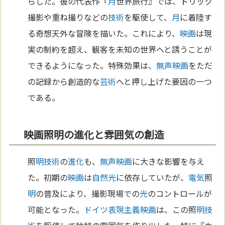
らした。彼の代表作『
月
世界旅行』では、トリック
撮影や重ね撮りなどの
技術
を駆使して、
月
に着陸す
る奇想天外な冒険を描いた。これにより、
映画
は現
実の制約を超え、観客を未知の世界へと誘うことが
できるようになった。特殊効果は、
無声映画
をただ
の記録から創造的な
芸術
へと押し上げた要因の一つ
である。
映画照明の進化と雰囲気の創造
照
明
技術
の
進化
も、
無声映画
に大きな影響を与え
た。初期の
映画
は
自然
光
に依存していたが、
電気
照
明
の普及により、撮影現場での
光
のコントロールが
可能となった。
ドイツ
表現主義
映画
は、この照
明
技