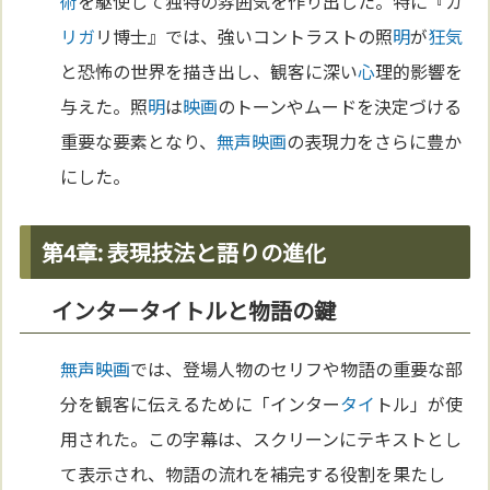
術
を駆使して独特の雰囲気を作り出した。特に『カ
リガ
リ博士』では、強いコントラストの照
明
が
狂気
と恐怖の世界を描き出し、観客に深い
心
理的影響を
与えた。照
明
は
映画
のトーンやムードを決定づける
重要な要素となり、
無声映画
の表現力をさらに豊か
にした。
第4章: 表現技法と語りの進化
インタータイトルと物語の鍵
無声映画
では、登場人物のセリフや物語の重要な部
分を観客に伝えるために「インター
タイ
トル」が使
用された。この字幕は、スクリーンにテキストとし
て表示され、物語の流れを補完する役割を果たし