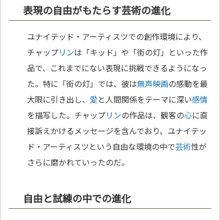
表現の自由がもたらす芸術の進化
ユナイテッド・アーティスツでの創作環境により、
チャップ
リン
は「キッド」や「街の灯」といった作
品で、これまでにない表現に挑戦できるようになっ
た。特に「街の灯」では、彼は
無声映画
の感動を最
大限に引き出し、
愛
と人間関係をテーマに深い
感情
を描写した。チャップ
リン
の作品は、観客の
心
に直
接訴えかけるメッセージを含んでおり、ユナイテッ
ド・アーティスツという自由な環境の中で
芸術
性が
さらに磨かれていったのだ。
自由と試練の中での進化