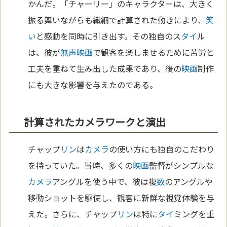
かんだ。「チャーリー」のキャラクターは、大きく
振る舞いながらも繊細で計算された動きにより、
笑
い
と感動を同時に引き出す。その独自のス
タイ
ル
は、彼が
無声映画
で観客を楽しませるために苦労と
工夫を重ねて生み出した成果であり、後の
映画
制作
にも大きな影響を与えたのである。
計算されたカメラワークと演出
チャップ
リン
は
カメラ
の使い方にも独自のこだわり
を持っていた。当時、多くの
映画
監督がシンプルな
カメラ
アングルを使う中で、彼は複
数
のアングルや
移動ショットを駆使し、観客に新鮮な視覚体験を与
えた。さらに、チャップ
リン
は特に
タイ
ミングを重