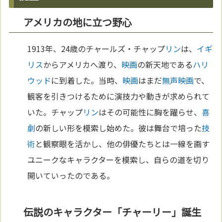
アメリカの地に立つ野心
1913年、24歳のチャールズ・チャップ
リン
は、
イギ
リス
からアメリカへ渡り、
映画
の新天地である
ハリ
ウッド
に到着した。当時、
映画
はまだ
無声映画
で、
観客を引きつけるために演技力や動きが求められて
いた。チャップ
リン
はその可能性に胸を躍らせ、
喜
劇
の新しい形を模索し始めた。彼は舞台で培った
技
術
と観察眼を活かし、他の俳優たちとは一線を画す
ユニークなキャラクターを模索し、自らの道を切り
開いていったのである。
伝説のキャラクター「チャーリー」誕生