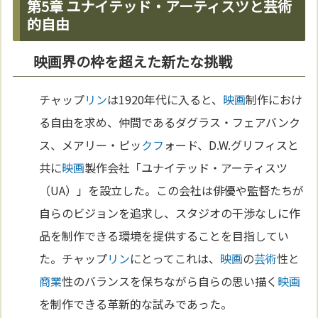
第5章 ユナイテッド・アーティスツと芸術
的自由
映画界の枠を超えた新たな挑戦
チャップ
リン
は1920年代に入ると、
映画
制作におけ
る自由を求め、仲間であるダグラス・フェアバンク
ス、メアリー・ピッ
クフ
ォード、D.W.グリフィスと
共に
映画
製作会社「ユナイテッド・アーティスツ
（UA）」を設立した。この会社は俳優や監督たちが
自らのビジョンを追求し、スタジオの干渉なしに作
品を制作できる環境を提供することを目指してい
た。チャップ
リン
にとってこれは、
映画
の
芸術
性と
商業
性のバランスを保ちながら自らの思い描く
映画
を制作できる革新的な試みであった。