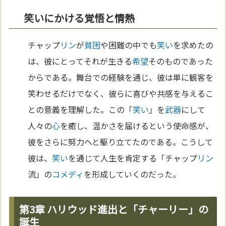
笑いにかける覚悟と情熱
チャップ
リン
が
貧困
や困難の中でも
笑い
を求めたの
は、彼にとってそれが生きる
希望
そのものであった
からである。舞台での経験を通じ、彼は単に観客を
笑わせるだけでなく、彼らに喜びや共感を与えるこ
との意義を理解した。この「
笑い
」を
武器
にして
人々の
心
を癒し、温かさを届けるという使命感が、
彼をさらに努力へと駆り立てたのである。こうして
彼は、
笑い
を通じて人生を肯定する「チャップ
リン
流」の
コメディ
を形成していくのだった。
第3章 ハリウッド進出と「チャーリー」の
誕生