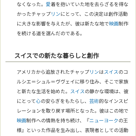
なくなった。
愛
着を抱いていた地を去らざるを得な
かったチャップ
リン
にとって、この決定は創作活動
に大きな影響を与えたが、彼は新たな地で
映画
制作
を続ける道を選んだのである。
スイスでの新たな暮らしと創作
アメリカから追放されたチャップ
リン
は
スイス
のコ
ルシエ＝シュル＝ヴヴェイに移り住み、そこで家族
と新たな生活を始めた。
スイス
の静かな環境は、彼
にとって
心
の安らぎをもたらし、
芸術
的なインスピ
レーションを取り戻す場所となった。彼はこの地で
映画
制作への情熱を持ち続け、『
ニューヨーク
の王
様』といった作品を生み出し、表現者としての活動