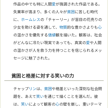
作品の中でも特に人間
愛
が強調された作品である。
失業率が高まり、多くの人々が
貧困
に苦しむ時代
に、
ホームレス
の「チャーリー」が盲目の花売りの
少女を助ける姿を通して、
物質
的な豊かさよりも
心
の温かさを優先する
価値
観を描いた。観客は、社会
がどんなに冷たい現実であっても、真実の
愛
や人間
の温かさが人を救う力を持つことを信じられるメッ
セージに魅了された。
貧困と格差に対する笑いの力
チャップ
リン
は、
貧困
や格差といった深刻な社会問
題を、あえて
笑い
を通じて描くことを選んだ。彼
は、
笑い
によって観客の
心
の壁を崩し、重いテーマ