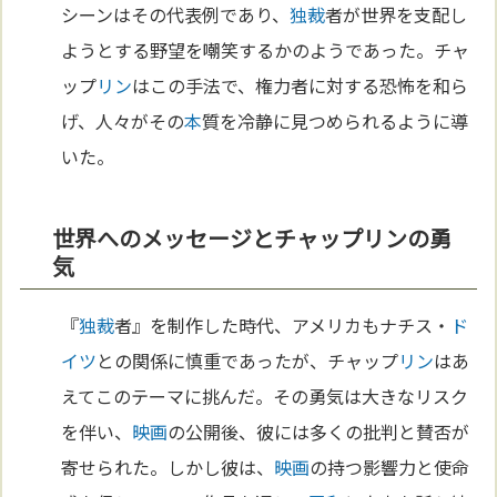
シーンはその代表例であり、
独裁
者が世界を支配し
ようとする野望を嘲笑するかのようであった。チャ
ップ
リン
はこの手法で、権力者に対する恐怖を和ら
げ、人々がその
本
質を冷静に見つめられるように導
いた。
世界へのメッセージとチャップリンの勇
気
『
独裁
者』を制作した時代、アメリカもナチス・
ド
イツ
との関係に慎重であったが、チャップ
リン
はあ
えてこのテーマに挑んだ。その勇気は大きなリスク
を伴い、
映画
の公開後、彼には多くの批判と賛否が
寄せられた。しかし彼は、
映画
の持つ影響力と使命