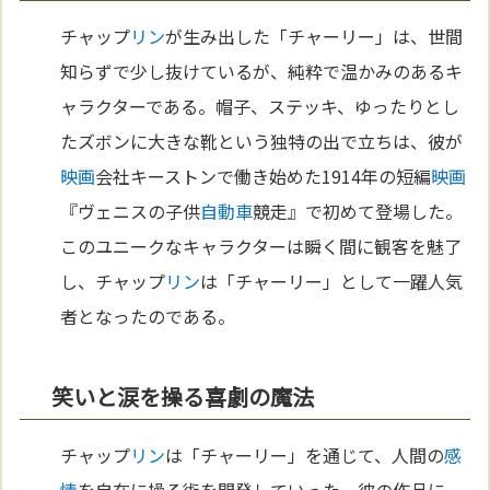
チャップ
リン
が生み出した「チャーリー」は、世間
知らずで少し抜けているが、純粋で温かみのあるキ
ャラクターである。帽子、ステッキ、ゆったりとし
たズボンに大きな靴という独特の出で立ちは、彼が
映画
会社キーストンで働き始めた1914年の短編
映画
『ヴェニスの子供
自動車
競走』で初めて登場した。
このユニークなキャラクターは瞬く間に観客を魅了
し、チャップ
リン
は「チャーリー」として一躍人気
者となったのである。
笑いと涙を操る喜劇の魔法
チャップ
リン
は「チャーリー」を通じて、人間の
感
情
を自在に操る術を開発していった。彼の作品に