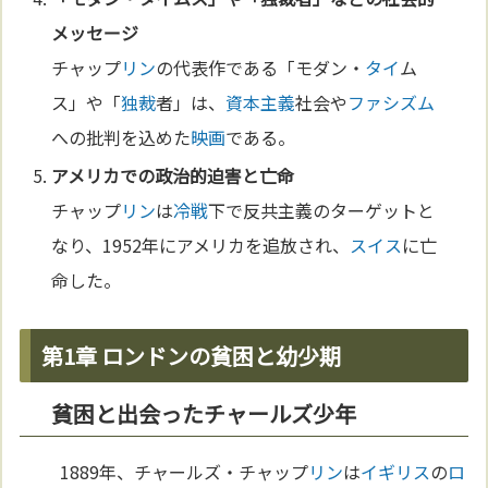
メッセージ
チャップ
リン
の代表作である「モダン・
タイ
ム
ス」や「
独裁
者」は、
資本主義
社会や
ファシズム
への批判を込めた
映画
である。
アメリカでの
政治
的迫害と亡命
チャップ
リン
は
冷戦
下で反共主義のターゲットと
なり、1952年にアメリカを追放され、
スイス
に亡
命した。
第1章 ロンドンの貧困と幼少期
貧困と出会ったチャールズ少年
1889年、チャールズ・チャップ
リン
は
イギリス
の
ロ