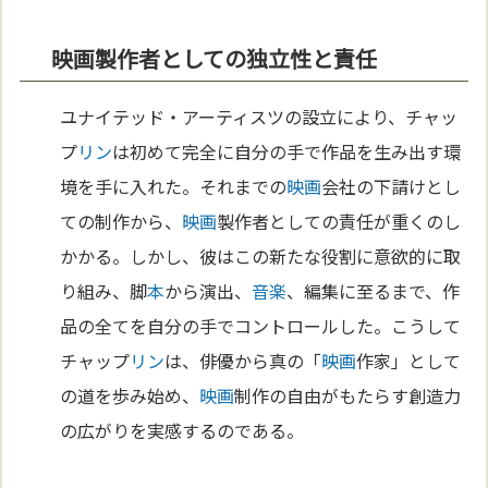
映画製作者としての独立性と責任
ユナイテッド・アーティスツの設立により、チャッ
プ
リン
は初めて完全に自分の手で作品を生み出す環
境を手に入れた。それまでの
映画
会社の下請けとし
ての制作から、
映画
製作者としての責任が重くのし
かかる。しかし、彼はこの新たな役割に意欲的に取
り組み、脚
本
から演出、
音楽
、編集に至るまで、作
品の全てを自分の手でコントロールした。こうして
チャップ
リン
は、俳優から真の「
映画
作家」として
の道を歩み始め、
映画
制作の自由がもたらす創造力
の広がりを実感するのである。