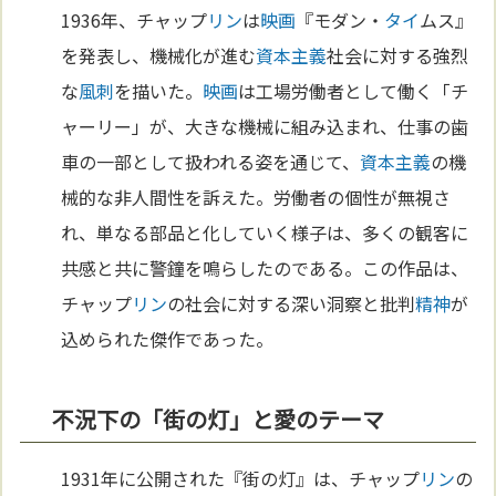
1936年、チャップ
リン
は
映画
『モダン・
タイ
ムス』
を発表し、機械化が進む
資本主義
社会に対する強烈
な
風刺
を描いた。
映画
は工場労働者として働く「チ
ャーリー」が、大きな機械に組み込まれ、仕事の歯
車の一部として扱われる姿を通じて、
資本主義
の機
械的な非人間性を訴えた。労働者の個性が無視さ
れ、単なる部品と化していく様子は、多くの観客に
共感と共に警鐘を鳴らしたのである。この作品は、
チャップ
リン
の社会に対する深い洞察と批判
精神
が
込められた傑作であった。
不況下の「街の灯」と愛のテーマ
1931年に公開された『街の灯』は、チャップ
リン
の