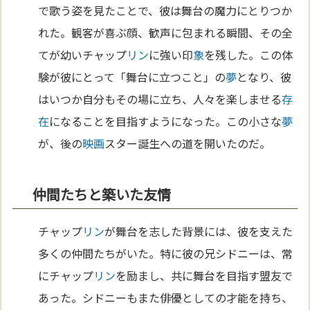
で歌う姿を見たことで、彼は舞台の魔力にとりつか
れた。観客が喜ぶ顔、歓声に包まれる瞬間、その全
てが幼いチャップ
リン
に強い印
象
を残した。この体
験が彼にとって「舞台に立つこと」の
夢
となり、彼
はいつか自分もその場に立ち、人々を楽しませる
存
在
になることを目指すようになった。この小さな
夢
が、後の
映画
スター誕生への道を開いたのだ。
仲間たちと築いた友情
チャップ
リン
が舞台を志した背景には、彼を支えた
多くの仲間たちがいた。特に彼の兄シドニーは、常
にチャップ
リン
を励まし、共に舞台を目指す盟友で
あった。シドニーもまた俳優としての才能を持ち、