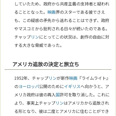
していたため、政府から共産主義の支持者と疑われ
ることとなった。
映画
界のスターである彼でさえ
も、この疑惑の矛先から逃れることはできず、政府
やマスコミから批判される日々が続いたのである。
チャップ
リン
にとってこの状況は、創作の自由に対
する大きな脅威であった。
アメリカ追放の決定と旅立ち
1952年、チャップ
リン
が新作
映画
『ライムライト』
の
ヨーロッパ
公開のために
イギリス
へ向かうと、ア
メリカ政府は彼の再入
国
許可を取り消した。これに
より、事実上チャップ
リン
はアメリカから追放され
る形となり、彼は二度とアメリカに住むことができ