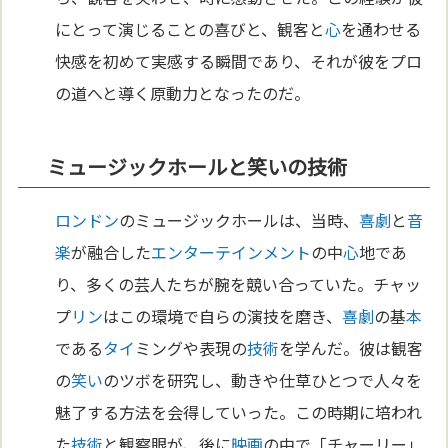
にとって演じることの喜びと、観客と
心
を通わせる
快感を初めて実感する瞬間であり、それが彼をプロ
の道へと導く原動力となったのだ。
ミュージックホールと笑いの技術
ロンドン
のミュージックホールは、当時、
喜劇
と
音
楽
が融合した
エンターテインメント
の中
心
地であ
り、多くの芸人たちが腕を競い合っていた。チャッ
プ
リン
はこの環境で自らの演技を磨き、
喜劇
の基
本
である
タイ
ミングや表現の
技術
を学んだ。彼は観客
の
笑い
のツボを研究し、動きや仕草ひとつで人々を
魅了する方法を会得していった。この時期に培われ
た
技術
と観察眼が、後に
映画
の中で「チャーリー」