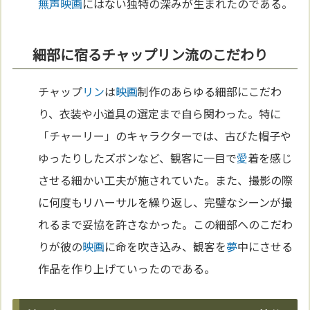
無声映画
にはない独特の深みが生まれたのである。
細部に宿るチャップリン流のこだわり
チャップ
リン
は
映画
制作のあらゆる細部にこだわ
り、衣装や小道具の選定まで自ら関わった。特に
「チャーリー」のキャラクターでは、古びた帽子や
ゆったりしたズボンなど、観客に一目で
愛
着を感じ
させる細かい工夫が施されていた。また、撮影の際
に何度もリハーサルを繰り返し、完璧なシーンが撮
れるまで妥協を許さなかった。この細部へのこだわ
りが彼の
映画
に命を吹き込み、観客を
夢
中にさせる
作品を作り上げていったのである。