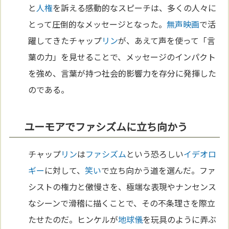
と
人権
を訴える感動的なスピーチは、多くの人々に
とって圧倒的なメッセージとなった。
無声映画
で活
躍してきたチャップ
リン
が、あえて声を使って「言
葉の力」を見せることで、メッセージのインパクト
を強め、言葉が持つ社会的影響力を存分に発揮した
のである。
ユーモアでファシズムに立ち向かう
チャップ
リン
は
ファシズム
という恐ろしい
イデオロ
ギー
に対して、
笑い
で立ち向かう道を選んだ。ファ
シストの権力と傲慢さを、極端な表現やナンセンス
なシーンで滑稽に描くことで、その不条理さを際立
たせたのだ。ヒンケルが
地球儀
を玩具のように弄ぶ