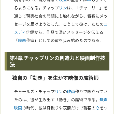
るようになる。チャップ
リン
は、「チャーリー」を
通じて現実社会の問題にも触れながら、観客にメッ
セージを届けようとした。こうして彼は、ただの
コ
メディ
俳優から、作品で深いメッセージを伝える
「
映画
作家」としての道を歩み始めたのである。
第4章 チャップリンの創造力と映画制作技
法
独自の「動き」を生かす映像の魔術師
チャールズ・チャップ
リン
の
映画
作りで際立ってい
たのは、彼が生み出す「動き」の魔術である。
無声
映画
の時代、彼は身振りや表情だけで観客の
心
をつ