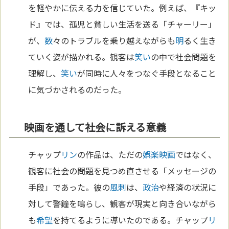
を軽やかに伝える力を信じていた。例えば、『キッ
ド』では、孤児と貧しい生活を送る「チャーリー」
が、
数
々のトラブルを乗り越えながらも
明
るく生き
ていく姿が描かれる。観客は
笑い
の中で社会問題を
理解し、
笑い
が同時に人々をつなぐ手段となること
に気づかされるのだった。
映画を通して社会に訴える意義
チャップ
リン
の作品は、ただの
娯楽
映画
ではなく、
観客に社会の問題を見つめ直させる「メッセージの
手段」であった。彼の
風刺
は、
政治
や経済の状況に
対して警鐘を鳴らし、観客が現実と向き合いながら
も
希望
を持てるように導いたのである。チャップ
リ