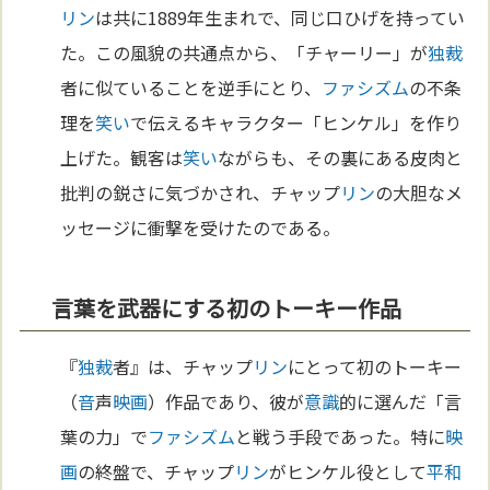
リン
は共に1889年生まれで、同じ口ひげを持ってい
た。この風貌の共通点から、「チャーリー」が
独裁
者に似ていることを逆手にとり、
ファシズム
の不条
理を
笑い
で伝えるキャラクター「ヒンケル」を作り
上げた。観客は
笑い
ながらも、その裏にある皮肉と
批判の鋭さに気づかされ、チャップ
リン
の大胆なメ
ッセージに衝撃を受けたのである。
言葉を武器にする初のトーキー作品
『
独裁
者』は、チャップ
リン
にとって初のトーキー
（
音
声
映画
）作品であり、彼が
意識
的に選んだ「言
葉の力」で
ファシズム
と戦う手段であった。特に
映
画
の終盤で、チャップ
リン
がヒンケル役として
平和