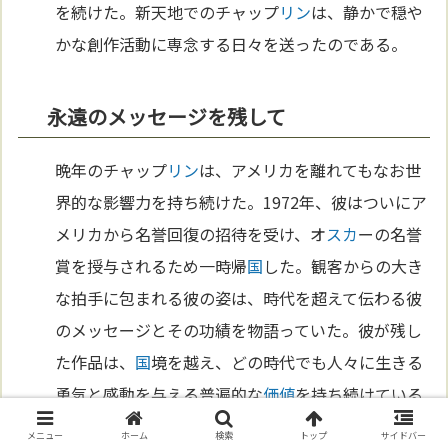
を続けた。新天地でのチャップ
リン
は、静かで穏や
かな創作活動に専念する日々を送ったのである。
永遠のメッセージを残して
晩年のチャップ
リン
は、アメリカを離れてもなお世
界的な影響力を持ち続けた。1972年、彼はついにア
メリカから名誉回復の招待を受け、オ
スカ
ーの名誉
賞を授与されるため一時帰
国
した。観客からの大き
な拍手に包まれる彼の姿は、時代を超えて伝わる彼
のメッセージとその功績を物語っていた。彼が残し
た作品は、
国
境を越え、どの時代でも人々に生きる
勇気と感動を与える普遍的な
価値
を持ち続けている
のである。
メニュー
ホーム
検索
トップ
サイドバー