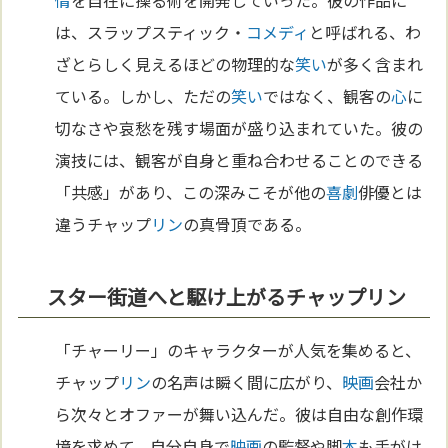
は、スラップスティック・
コメディ
と呼ばれる、わ
ざとらしく見えるほどの物理的な
笑い
が多く含まれ
ている。しかし、ただの
笑い
ではなく、観客の
心
に
切なさや哀愁を残す場面が盛り込まれていた。彼の
演技には、観客が自身と重ね合わせることのできる
「共感」があり、この深みこそが他の
喜劇
俳優とは
違うチャップ
リン
の真骨頂である。
スター街道へと駆け上がるチャップリン
「チャーリー」のキャラクターが人気を集めると、
チャップ
リン
の名声は瞬く間に広がり、
映画
会社か
ら次々とオファーが舞い込んだ。彼は自由な創作環
境を求めて、自分自身で
映画
の監督や脚
本
も手がけ