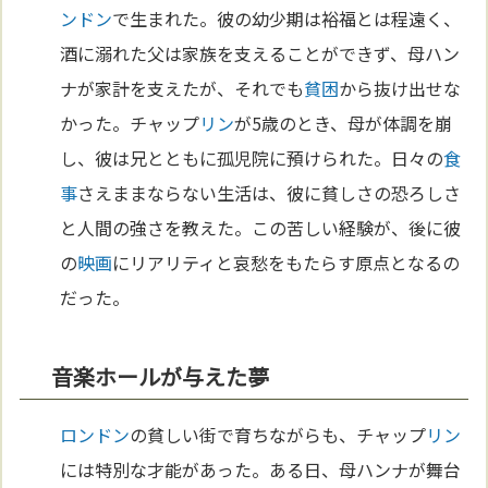
ンドン
で生まれた。彼の幼少期は裕福とは程遠く、
酒に溺れた父は家族を支えることができず、母ハン
ナが家計を支えたが、それでも
貧困
から抜け出せな
かった。チャップ
リン
が5歳のとき、母が体調を崩
し、彼は兄とともに孤児院に預けられた。日々の
食
事
さえままならない生活は、彼に貧しさの恐ろしさ
と人間の強さを教えた。この苦しい経験が、後に彼
の
映画
にリアリティと哀愁をもたらす原点となるの
だった。
音楽ホールが与えた夢
ロンドン
の貧しい街で育ちながらも、チャップ
リン
には特別な才能があった。ある日、母ハンナが舞台