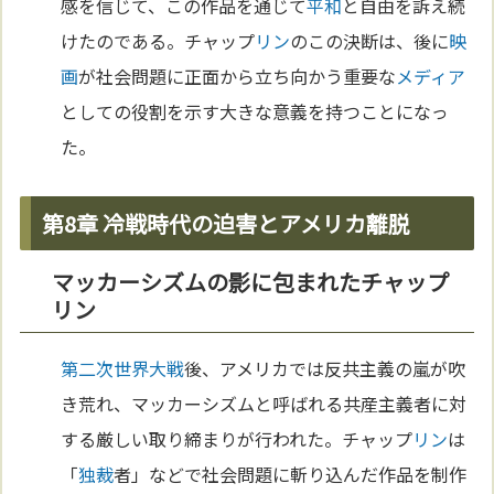
感を信じて、この作品を通じて
平和
と自由を訴え続
けたのである。チャップ
リン
のこの決断は、後に
映
画
が社会問題に正面から立ち向かう重要な
メディア
としての役割を示す大きな意義を持つことになっ
た。
第8章 冷戦時代の迫害とアメリカ離脱
マッカーシズムの影に包まれたチャップ
リン
第二次世界大戦
後、アメリカでは反共主義の嵐が吹
き荒れ、マッカーシズムと呼ばれる共産主義者に対
する厳しい取り締まりが行われた。チャップ
リン
は
「
独裁
者」などで社会問題に斬り込んだ作品を制作