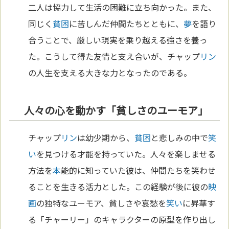
二人は協力して生活の困難に立ち向かった。また、
同じく
貧困
に苦しんだ仲間たちとともに、
夢
を語り
合うことで、厳しい現実を乗り越える強さを養っ
た。こうして得た友情と支え合いが、チャップ
リン
の人生を支える大きな力となったのである。
人々の心を動かす「貧しさのユーモア」
チャップ
リン
は幼少期から、
貧困
と悲しみの中で
笑
い
を見つける才能を持っていた。人々を楽しませる
方法を
本
能的に知っていた彼は、仲間たちを笑わせ
ることを生きる活力とした。この経験が後に彼の
映
画
の独特なユーモア、貧しさや哀愁を
笑い
に昇華す
る「チャーリー」のキャラクターの原型を作り出し