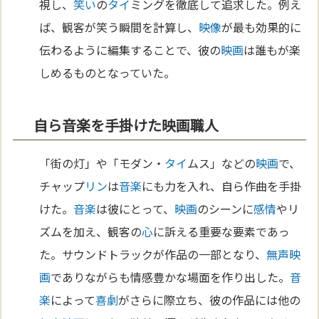
視し、
笑い
の
タイ
ミングを徹底して追求した。例え
ば、観客が笑う瞬間を計算し、
映像
が最も効果的に
伝わるように編集することで、彼の
映画
は誰もが楽
しめるものとなっていた。
自ら音楽を手掛けた映画職人
「街の灯」や「モダン・
タイ
ムス」などの
映画
で、
チャップ
リン
は
音楽
にも力を入れ、自ら作曲を手掛
けた。
音楽
は彼にとって、
映画
のシーンに
感情
やリ
ズムを加え、観客の
心
に訴える重要な要素であっ
た。サウンドトラックが作品の一部となり、
無声映
画
でありながらも情感豊かな場面を作り出した。
音
楽
によって
喜劇
がさらに際立ち、彼の作品には他の