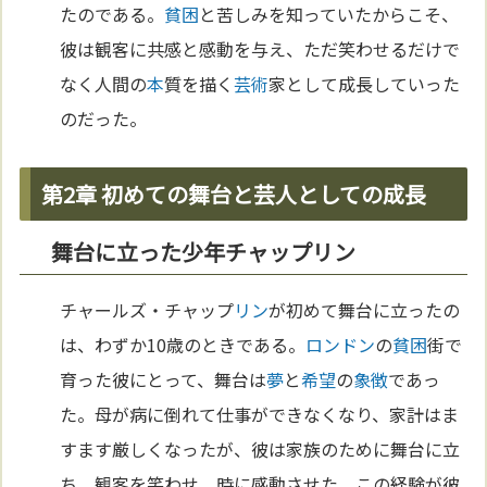
たのである。
貧困
と苦しみを知っていたからこそ、
彼は観客に共感と感動を与え、ただ笑わせるだけで
なく人間の
本
質を描く
芸術
家として成長していった
のだった。
第2章 初めての舞台と芸人としての成長
舞台に立った少年チャップリン
チャールズ・チャップ
リン
が初めて舞台に立ったの
は、わずか10歳のときである。
ロンドン
の
貧困
街で
育った彼にとって、舞台は
夢
と
希望
の
象徴
であっ
た。母が病に倒れて仕事ができなくなり、家計はま
すます厳しくなったが、彼は家族のために舞台に立
ち、観客を笑わせ、時に感動させた。この経験が彼