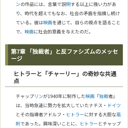
ン
の作品には、言葉で説
明
する以上に強い力があ
り、時代を超えてもなお、社会の矛盾を指摘し続け
ている。彼は
映画
を通じて、自らの視点を語ること
で、
映画
に社会的意義を与えたのだ。
第7章 「独裁者」と反ファシズムのメッセ
ージ
ヒトラーと「チャーリー」の奇妙な共通
点
チャップ
リン
が1940年に制作した
映画
『
独裁
者』
は、当時急速に勢力を拡大していたナチス・
ドイツ
とその指導者アドルフ・
ヒトラー
に対する大胆な
風
刺
であった。興味深いことに、
ヒトラー
とチャップ